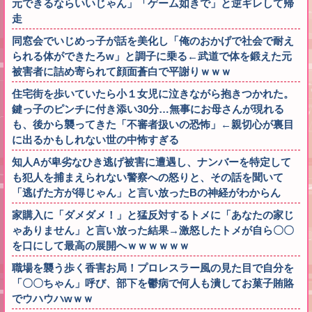
元できるならいいじゃん」「ゲーム如きで」と逆ギレして帰
走
同窓会でいじめっ子が話を美化し「俺のおかげで社会で耐え
られる体ができたろw」と調子に乗る←武道で体を鍛えた元
被害者に詰め寄られて顔面蒼白で平謝りｗｗｗ
住宅街を歩いていたら小１女児に泣きながら抱きつかれた。
鍵っ子のピンチに付き添い30分…無事にお母さんが現れる
も、後から襲ってきた「不審者扱いの恐怖」←親切心が裏目
に出るかもしれない世の中怖すぎる
知人Aが卑劣なひき逃げ被害に遭遇し、ナンバーを特定して
も犯人を捕まえられない警察への怒りと、その話を聞いて
「逃げた方が得じゃん」と言い放ったBの神経がわからん
家購入に「ダメダメ！」と猛反対するトメに「あなたの家じ
ゃありません」と言い放った結果→激怒したトメが自ら〇〇
を口にして最高の展開へｗｗｗｗｗｗ
職場を襲う歩く香害お局！プロレスラー風の見た目で自分を
「〇〇ちゃん」呼び、部下を鬱病で何人も潰してお菓子賄賂
でウハウハwｗｗ