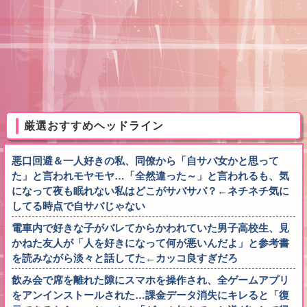
厳選おすすめヘッドライン
悪口回避＆一人好きの私、同僚から「自サバ女かと思って
た」と言われモヤモヤ…「全然違った～」と言われるも、気
になって夜も眠れない私はどこがサバサバ？←ネチネチ気に
してる時点で自サバじゃない
電車内で好きな子がバレてからかわれていた男子高校生、見
かねた友人が「人を好きになって何が悪いんだよ」と参考書
を読みながら淡々と話してた←カッコ良すぎだろ
飲み会で席を離れた隙にスマホを操作され、全ゲームアプリ
をアンインストールされた…課金データ消失にキレると「復