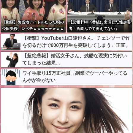
【動画】御当地アイドルだった頃の
【悲報】NHK番組に出演した性加害
今田美桜、レベチｗｗｗｗｗｗｗｗ
者「酒飲んでて覚えてない」
ｗｗｗｗｗｗｗｗｗｗ
【衝撃】YouTuber山口達也さん、チェンソーで竹
を切るだけで600万再生を突破してしまう←正直、
こう言うのでいいんだよなw w w w w w w w
【超絶悲報】婚活女子さん、残酷な現実に気付い
てしまった結果…
ワイ手取り15万正社員→副業でウーバーやってる
んやが金がない