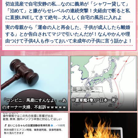
切迫流産で自宅安静の私…なのに義弟が「シャワー貸して」
「泊めて」と嫌がらせレベルの連続突撃！夫経由で断ると私
に直接LINEしてきて絶句←大人しく自宅の風呂に入れよ
実の母親から「運命の人と再会した、子供が成人したら離婚
する」とか告白されてマジで引いたんだが！なんやかんや理
由つけて子供4人も作っておいて未成年の子供に言う話かよ！
「コンビニ、馬鹿にすんなよ」→あ
中露軍艦4隻が“日本一周”
のオーナー夫婦、不起訴ｗｗｗｗｗ
ｗｗｗｗ