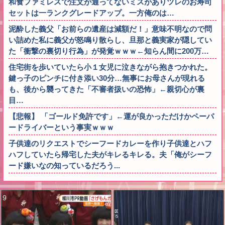
和食ファミレスで注文が通ってないミスがありツレのお寿司
セットは一ランクグレードアップ。一方俺のは…
泥酔した義父「お前らの遺産は減額だ！」意味不明なので問
い詰めた私に義父が怒鳴り散らし、旦那と義実家が隠してい
た「衝撃の裏切り行為」が発覚ｗｗｗ←知らん間に200万…
住宅街を歩いていたら小１女児に泣きながら抱きつかれた。
鍵っ子のピンチに付き添い30分…無事にお母さんが現れる
も、後から襲ってきた「不審者扱いの恐怖」←親切心が裏
目…
【悲報】 「ゴールド免許です」←運が良かっただけかペーパ
ードライバーという事実ｗｗｗ
子供達のリクエストでシーフードカレーを作り子供達とハフ
ハフしていたら帰宅した夫がキレるキレる。夫「俺がシーフ
ード嫌いなの知っているだろう...