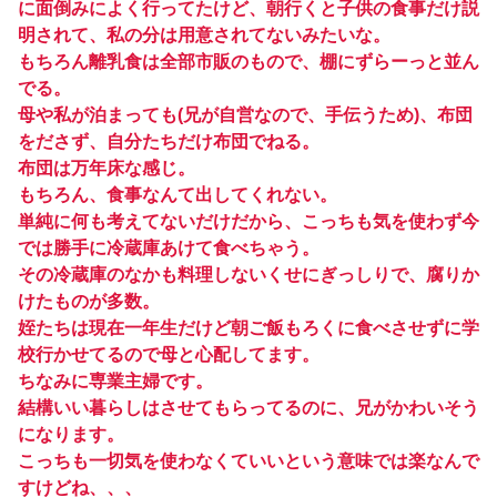
に面倒みによく行ってたけど、朝行くと子供の食事だけ説
明されて、私の分は用意されてないみたいな。
もちろん離乳食は全部市販のもので、棚にずらーっと並ん
でる。
母や私が泊まっても(兄が自営なので、手伝うため)、布団
をださず、自分たちだけ布団でねる。
布団は万年床な感じ。
もちろん、食事なんて出してくれない。
単純に何も考えてないだけだから、こっちも気を使わず今
では勝手に冷蔵庫あけて食べちゃう。
その冷蔵庫のなかも料理しないくせにぎっしりで、腐りか
けたものが多数。
姪たちは現在一年生だけど朝ご飯もろくに食べさせずに学
校行かせてるので母と心配してます。
ちなみに専業主婦です。
結構いい暮らしはさせてもらってるのに、兄がかわいそう
になります。
こっちも一切気を使わなくていいという意味では楽なんで
すけどね、、、