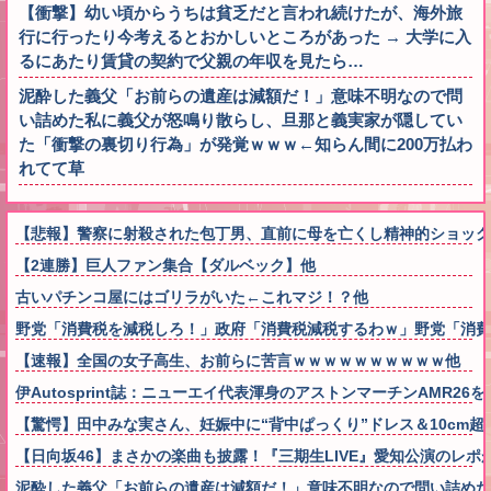
【衝撃】幼い頃からうちは貧乏だと言われ続けたが、海外旅
行に行ったり今考えるとおかしいところがあった → 大学に入
るにあたり賃貸の契約で父親の年収を見たら…
泥酔した義父「お前らの遺産は減額だ！」意味不明なので問
い詰めた私に義父が怒鳴り散らし、旦那と義実家が隠してい
た「衝撃の裏切り行為」が発覚ｗｗｗ←知らん間に200万払わ
れてて草
【悲報】警察に射殺された包丁男、直前に母を亡くし精神的ショック
【2連勝】巨人ファン集合【ダルベック】他
古いパチンコ屋にはゴリラがいた←これマジ！？他
野党「消費税を減税しろ！」政府「消費税減税するわｗ」野党「消費
【速報】全国の女子高生、お前らに苦言ｗｗｗｗｗｗｗｗｗｗ他
伊Autosprint誌：ニューエイ代表渾身のアストンマーチンAMR
【驚愕】田中みな実さん、妊娠中に“背中ぱっくり”ドレス＆10cm
【日向坂46】まさかの楽曲も披露！『三期生LIVE』愛知公演のレポ
泥酔した義父「お前らの遺産は減額だ！」意味不明なので問い詰めた