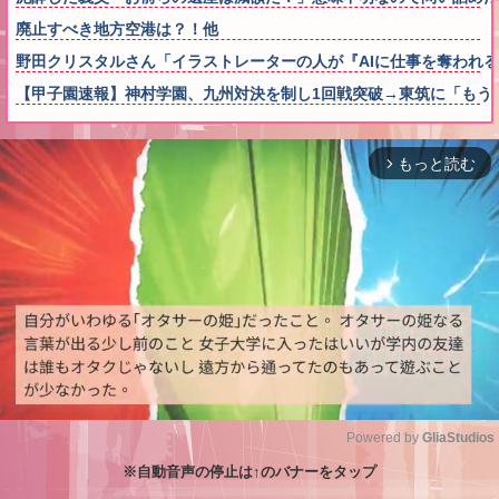
廃止すべき地方空港は？！他
野田クリスタルさん「イラストレーターの人が『AIに仕事を奪われる
【甲子園速報】神村学園、九州対決を制し1回戦突破→東筑に「もう
もっと読む
arrow_forward_ios
Powered by 
GliaStudios
※自動音声の停止は↑のバナーをタップ
M