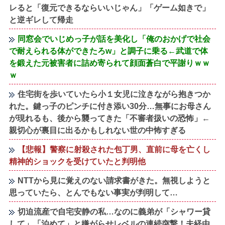
レると「復元できるならいいじゃん」「ゲーム如きで」
と逆ギレして帰走
同窓会でいじめっ子が話を美化し「俺のおかげで社会
で耐えられる体ができたろw」と調子に乗る←武道で体
を鍛えた元被害者に詰め寄られて顔面蒼白で平謝りｗｗ
ｗ
住宅街を歩いていたら小１女児に泣きながら抱きつか
れた。鍵っ子のピンチに付き添い30分…無事にお母さん
が現れるも、後から襲ってきた「不審者扱いの恐怖」←
親切心が裏目に出るかもしれない世の中怖すぎる
【悲報】警察に射殺された包丁男、直前に母を亡くし
精神的ショックを受けていたと判明他
NTTから見に覚えのない請求書がきた。無視しようと
思っていたら、とんでもない事実が判明して…
切迫流産で自宅安静の私…なのに義弟が「シャワー貸
して」「泊めて」と嫌がらせレベルの連続突撃！夫経由