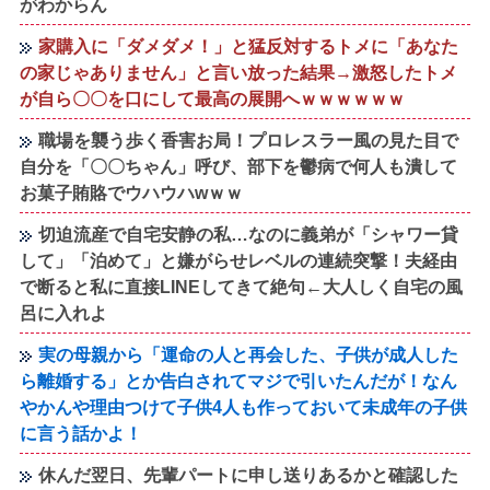
がわからん
家購入に「ダメダメ！」と猛反対するトメに「あなた
の家じゃありません」と言い放った結果→激怒したトメ
が自ら〇〇を口にして最高の展開へｗｗｗｗｗｗ
職場を襲う歩く香害お局！プロレスラー風の見た目で
自分を「〇〇ちゃん」呼び、部下を鬱病で何人も潰して
お菓子賄賂でウハウハwｗｗ
切迫流産で自宅安静の私…なのに義弟が「シャワー貸
して」「泊めて」と嫌がらせレベルの連続突撃！夫経由
で断ると私に直接LINEしてきて絶句←大人しく自宅の風
呂に入れよ
実の母親から「運命の人と再会した、子供が成人した
ら離婚する」とか告白されてマジで引いたんだが！なん
やかんや理由つけて子供4人も作っておいて未成年の子供
に言う話かよ！
休んだ翌日、先輩パートに申し送りあるかと確認した