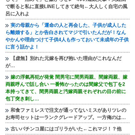
で断ると私に直接LINEしてきて絶句←大人しく自宅の風
呂に入れよ
実の母親から「運命の人と再会した、子供が成人した
ら離婚する」とか告白されてマジで引いたんだが！なん
やかんや理由つけて子供4人も作っておいて未成年の子供
に言う話かよ！
【虚無】別れた元嫁を再び抱いた理由がこれなんだ
が…
嫁の浮氣再犯が発覚 間男宅に間男両親、間嫁両親、嫁
両親呼んで話し合い 一番怖かったのは間嫁父で包丁を2
本持ってきて、間男両親と汚嫁両親それぞれの目の前に
包丁突き刺し…
和食ファミレスで注文が通ってないミスがありツレの
お寿司セットは一ランクグレードアップ。一方俺のは…
古いパチンコ屋にはゴリラがいた←これマジ！？他