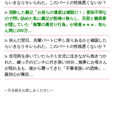
らいきなりキレられた。このパートの性格悪くないか？
泥酔した義父「お前らの遺産は減額だ！」意味不明な
ので問い詰めた私に義父が怒鳴り散らし、旦那と義実家
が隠していた「衝撃の裏切り行為」が発覚ｗｗｗ←知ら
ん間に200万…
休んだ翌日、先輩パートに申し送りあるかと確認した
らいきなりキレられた。このパートの性格悪くないか？
住宅街を歩いていたら小１女児に泣きながら抱きつか
れた。鍵っ子のピンチに付き添い30分…無事にお母さん
が現れるも、後から襲ってきた「不審者扱いの恐怖」←
親切心が裏目…
～引き続きお楽しみください～