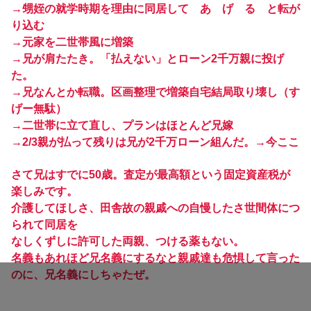
→甥姪の就学時期を理由に同居して あ げ る と転が
り込む
→元家を二世帯風に増築
→兄が肩たたき。「払えない」とローン2千万親に投げ
た。
→兄なんとか転職。区画整理で増築自宅結局取り壊し（す
げー無駄）
→二世帯に立て直し、プランはほとんど兄嫁
→2/3親が払って残りは兄が2千万ローン組んだ。→今ここ
さて兄はすでに50歳。査定が最高額という固定資産税が
楽しみです。
介護してほしさ、田舎故の親戚への自慢したさ世間体につ
られて同居を
なしくずしに許可した両親、つける薬もない。
名義もあれほど兄名義にするなと親戚達も危惧して言った
のに、兄名義にしちゃたぜ。