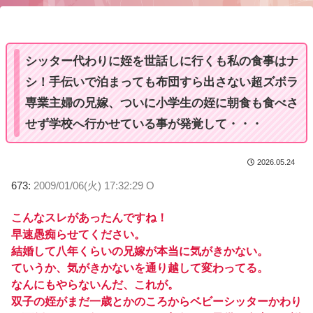
u
t
e
シッター代わりに姪を世話しに行くも私の食事はナ
シ！手伝いで泊まっても布団すら出さない超ズボラ
専業主婦の兄嫁、ついに小学生の姪に朝食も食べさ
せず学校へ行かせている事が発覚して・・・
2026.05.24
673:
2009/01/06(火) 17:32:29 O
こんなスレがあったんですね！
早速愚痴らせてください。
結婚して八年くらいの兄嫁が本当に気がきかない。
ていうか、気がきかないを通り越して変わってる。
なんにもやらないんだ、これが。
双子の姪がまだ一歳とかのころからベビーシッターかわり