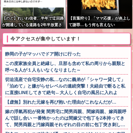
【のど】れいわ信者、半年で迂回路
【言葉狩り】「ママ応援」が炎上し
が開通している道路を2年半放置さ
て謝罪…もう何も言えない
れていると印象操作してしまう
今アクセスが集中しています！
静岡の子がマッハでドア開けに行った
この度家族全員と絶縁し、旦那も含めて私の周りから親類と
呼べる人が１人もいなくなりました～
切迫流産で自宅安静の私…なのに義弟が「シャワー貸して」
「泊めて」と嫌がらせレベルの連続突撃！夫経由で断ると私
に直接LINEしてきて絶句←大人しく自宅の風呂に入れよ
【虚無】別れた元嫁を再び抱いた理由がこれなんだが…
嫁の浮氣再犯が発覚 間男宅に間男両親、間嫁両親、嫁両親呼
んで話し合い 一番怖かったのは間嫁父で包丁を2本持ってき
て、間男両親と汚嫁両親それぞれの目の前に包丁突き刺し…