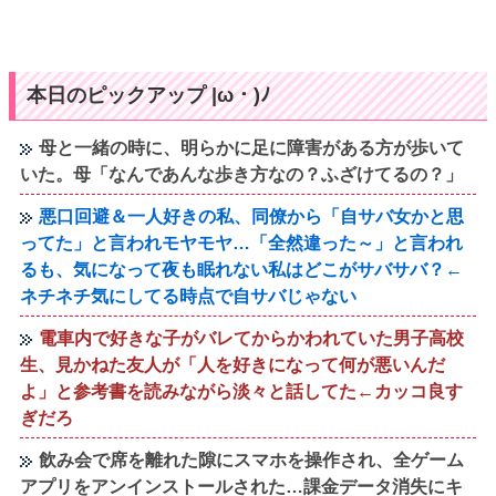
本日のピックアップ |ω・)ﾉ
母と一緒の時に、明らかに足に障害がある方が歩いて
いた。母「なんであんな歩き方なの？ふざけてるの？」
悪口回避＆一人好きの私、同僚から「自サバ女かと思
ってた」と言われモヤモヤ…「全然違った～」と言われ
るも、気になって夜も眠れない私はどこがサバサバ？←
ネチネチ気にしてる時点で自サバじゃない
電車内で好きな子がバレてからかわれていた男子高校
生、見かねた友人が「人を好きになって何が悪いんだ
よ」と参考書を読みながら淡々と話してた←カッコ良す
ぎだろ
飲み会で席を離れた隙にスマホを操作され、全ゲーム
アプリをアンインストールされた…課金データ消失にキ