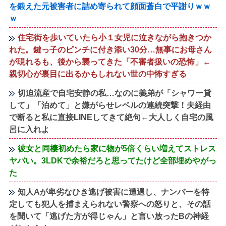
を鍛えた元被害者に詰め寄られて顔面蒼白で平謝りｗｗ
ｗ
住宅街を歩いていたら小１女児に泣きながら抱きつか
れた。鍵っ子のピンチに付き添い30分…無事にお母さん
が現れるも、後から襲ってきた「不審者扱いの恐怖」←
親切心が裏目に出るかもしれない世の中怖すぎる
切迫流産で自宅安静の私…なのに義弟が「シャワー貸
して」「泊めて」と嫌がらせレベルの連続突撃！夫経由
で断ると私に直接LINEしてきて絶句←大人しく自宅の風
呂に入れよ
彼女と同棲初めたら家に物が5倍くらい増えてストレス
ヤバい。3LDKで余裕だろと思ってたけど全部埋めやがっ
た
知人Aが卑劣なひき逃げ被害に遭遇し、ナンバーを特
定しても犯人を捕まえられない警察への怒りと、その話
を聞いて「逃げた方が得じゃん」と言い放ったBの神経