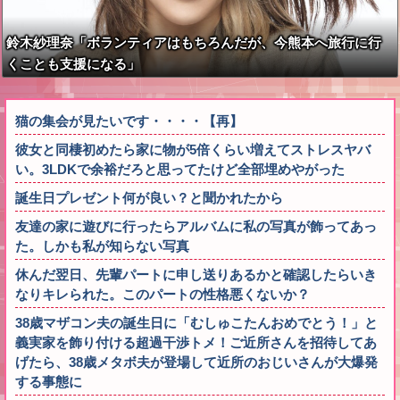
鈴木紗理奈「ボランティアはもちろんだが、今熊本へ旅行に行
くことも支援になる」
猫の集会が見たいです・・・・【再】
彼女と同棲初めたら家に物が5倍くらい増えてストレスヤバ
い。3LDKで余裕だろと思ってたけど全部埋めやがった
誕生日プレゼント何が良い？と聞かれたから
友達の家に遊びに行ったらアルバムに私の写真が飾ってあっ
た。しかも私が知らない写真
休んだ翌日、先輩パートに申し送りあるかと確認したらいき
なりキレられた。このパートの性格悪くないか？
38歳マザコン夫の誕生日に「むしゅこたんおめでとう！」と
義実家を飾り付ける超過干渉トメ！ご近所さんを招待してあ
げたら、38歳メタボ夫が登場して近所のおじいさんが大爆発
する事態に