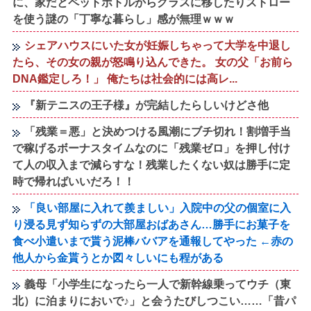
に、家だとペットボトルからグラスに移したりストロー
を使う謎の「丁寧な暮らし」感が無理ｗｗｗ
シェアハウスにいた女が妊娠しちゃって大学を中退し
たら、その女の親が怒鳴り込んできた。 女の父「お前ら
DNA鑑定しろ！」 俺たちは社会的には高レ...
『新テニスの王子様』が完結したらしいけどさ他
「残業＝悪」と決めつける風潮にブチ切れ！割増手当
で稼げるボーナスタイムなのに「残業ゼロ」を押し付け
て人の収入まで減らすな！残業したくない奴は勝手に定
時で帰ればいいだろ！！
「良い部屋に入れて羨ましい」入院中の父の個室に入
り浸る見ず知らずの大部屋おばあさん…勝手にお菓子を
食べ小遣いまで貰う泥棒ババアを通報してやった ←赤の
他人から金貰うとか図々しいにも程がある
義母「小学生になったら一人で新幹線乗ってウチ（東
北）に泊まりにおいで♪」と会うたびしつこい……「昔パ