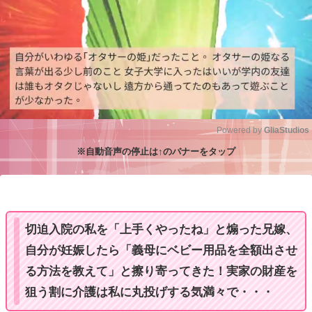
Powered by 
GliaStudios
※自動音声の停止は↑のバナーをタップ
M
u
t
e
切迫入院の私を「上手くやったね」と煽った兄嫁、
自分が妊娠したら「義母にベビー用品を全額出させ
る方法を教えて」と擦り寄ってきた！実家の財産を
狙う割に介護は私に丸投げする気満々で・・・