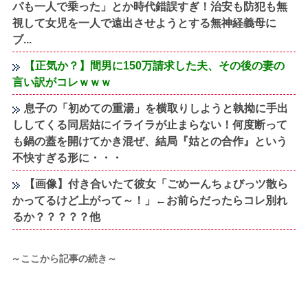
パも一人で乗った」とか時代錯誤すぎ！治安も防犯も無
視して女児を一人で遠出させようとする無神経義母に
ブ...
【正気か？】間男に150万請求した夫、その後の妻の
言い訳がコレｗｗｗ
息子の「初めての重湯」を横取りしようと執拗に手出
ししてくる同居姑にイライラが止まらない！何度断って
も鍋の蓋を開けてかき混ぜ、結局『姑との合作』という
不快すぎる形に・・・
【画像】付き合いたて彼女「ごめーんちょびっツ散ら
かってるけど上がって～！」←お前らだったらコレ別れ
るか？？？？？他
～ここから記事の続き～