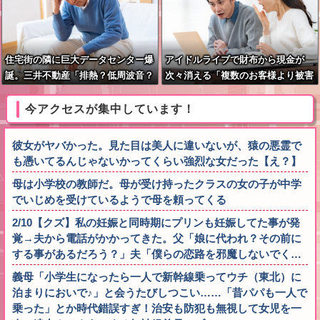
住宅街の隣に巨大データセンター爆
アイドルライブで財布から現金が
誕。三井不動産「排熱？低周波音？
次々消える「複数のお客様より被害
データはまだ出せません」住民ブチ
報告」警察に相談へ
ギレ
今アクセスが集中しています！
彼女がヤバかった。見た目は美人に違いないが、猿の悪霊で
も憑いてるんじゃないかってくらい強烈な女だった【え？】
母は小学校の教師だ。母が受け持ったクラスの女の子が中学
でいじめを受けているようで母を頼ってくる
2/10【クズ】私の妊娠と同時期にプリンも妊娠してた事が発
覚→夫から電話がかかってきた。父「娘に代われ？その前に
する事があるだろう？」夫「僕らの恋路を邪魔しないでく…
義母「小学生になったら一人で新幹線乗ってウチ（東北）に
泊まりにおいで♪」と会うたびしつこい……「昔パパも一人で
乗った」とか時代錯誤すぎ！治安も防犯も無視して女児を一