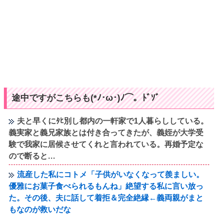
途中ですがこちらも(*ﾉ･ω･)ﾉ⌒。ﾄﾞｿﾞ
夫と早くにﾀﾋ別し都内の一軒家で1人暮らししている。
義実家と義兄家族とは付き合ってきたが、義姪が大学受
験で我家に居候させてくれと言われている。再婚予定な
ので断ると…
流産した私にコトメ「子供がいなくなって羨ましい。
優雅にお菓子食べられるもんね」絶望する私に言い放っ
た。その後、夫に話して着拒＆完全絶縁←義両親がまと
もなのが救いだな