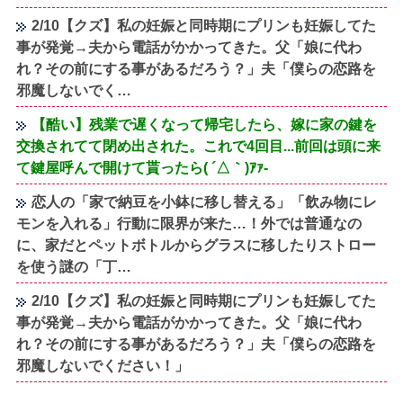
2/10【クズ】私の妊娠と同時期にプリンも妊娠してた
事が発覚→夫から電話がかかってきた。父「娘に代わ
れ？その前にする事があるだろう？」夫「僕らの恋路を
邪魔しないでく…
【酷い】残業で遅くなって帰宅したら、嫁に家の鍵を
交換されてて閉め出された。これで4回目...前回は頭に来
て鍵屋呼んで開けて貰ったら( ´△｀)ｱｧ-
恋人の「家で納豆を小鉢に移し替える」「飲み物にレ
モンを入れる」行動に限界が来た…！外では普通なの
に、家だとペットボトルからグラスに移したりストロー
を使う謎の「丁…
2/10【クズ】私の妊娠と同時期にプリンも妊娠してた
事が発覚→夫から電話がかかってきた。父「娘に代わ
れ？その前にする事があるだろう？」夫「僕らの恋路を
邪魔しないでください！」