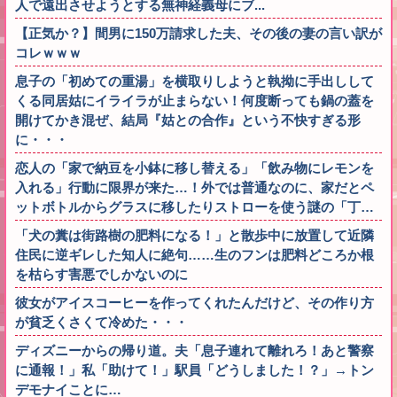
人で遠出させようとする無神経義母にブ...
【正気か？】間男に150万請求した夫、その後の妻の言い訳が
コレｗｗｗ
息子の「初めての重湯」を横取りしようと執拗に手出しして
くる同居姑にイライラが止まらない！何度断っても鍋の蓋を
開けてかき混ぜ、結局『姑との合作』という不快すぎる形
に・・・
恋人の「家で納豆を小鉢に移し替える」「飲み物にレモンを
入れる」行動に限界が来た…！外では普通なのに、家だとペ
ットボトルからグラスに移したりストローを使う謎の「丁…
「犬の糞は街路樹の肥料になる！」と散歩中に放置して近隣
住民に逆ギレした知人に絶句……生のフンは肥料どころか根
を枯らす害悪でしかないのに
彼女がアイスコーヒーを作ってくれたんだけど、その作り方
が貧乏くさくて冷めた・・・
ディズニーからの帰り道。夫「息子連れて離れろ！あと警察
に通報！」私「助けて！」駅員「どうしました！？」→トン
デモナイことに…