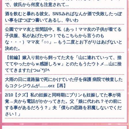
で、彼氏から何度も注意されて...
酒を飲むと暴れる彼女。SNSみればなんか酒で失敗したっぽ
い事をぽつぽつ書いてあるし、辛いわ
公園でママ友と世間話中。私（あっ！ママ友の子供が着てる
子供服、私があげたやつ！でもこちらから言うのも
な・・・）ママ友「○○」←もう二度とお下がりはあげないと
決めた。
【前編】嫁入り前から飼ってた犬を「山に連れていって、捨
ててやったからｗ感謝しろｗ」とのたもうたウトメ…山に捨
ててきますた(つω`*)ﾃﾍ
大雨の日に道路脇で死にかけていた仔を保護 病院で検査した
らコクシジウムが……orz【再】
2/10【クズ】私の妊娠と同時期にプリンも妊娠してた事が発
覚→夫から電話がかかってきた。父「娘に代われ？その前に
する事があるだろう？」夫「僕らの恋路を邪魔しないでくだ
さい！」