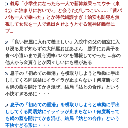
義母「小学生になったら一人で新幹線乗ってウチ（東
北）に泊まりにおいで♪」と会うたびしつこい……「昔パ
パも一人で乗った」とか時代錯誤すぎ！治安も防犯も無
視して女児を一人で遠出させようとする無神経義母に
ブ...
「良い部屋に入れて羨ましい」入院中の父の個室に入
り浸る見ず知らずの大部屋おばあさん…勝手にお菓子を
食べ小遣いまで貰う泥棒ババアを通報してやった ←赤の
他人から金貰うとか図々しいにも程がある
息子の「初めての重湯」を横取りしようと執拗に手出
ししてくる同居姑にイライラが止まらない！何度断って
も鍋の蓋を開けてかき混ぜ、結局『姑との合作』という
不快すぎる形に・・・
息子の「初めての重湯」を横取りしようと執拗に手出
ししてくる同居姑にイライラが止まらない！何度断って
も鍋の蓋を開けてかき混ぜ、結局『姑との合作』という
不快すぎる形に・・・