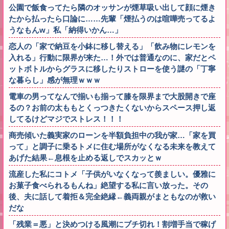
公園で飯食ってたら隣のオッサンが煙草吸い出して顔に煙き
たから払ったら口論に……先輩「煙払うのは喧嘩売ってるよ
うなもんw」私「納得いかん…」
恋人の「家で納豆を小鉢に移し替える」「飲み物にレモンを
入れる」行動に限界が来た…！外では普通なのに、家だとペ
ットボトルからグラスに移したりストローを使う謎の「丁寧
な暮らし」感が無理ｗｗｗ
電車の男ってなんで揃いも揃って膝を限界まで大股開きで座
るの？お前の太ももとくっつきたくないからスペース押し返
してるけどマジでストレス！！！
商売傾いた義実家のローンを半額負担中の我が家…「家を買
って」と調子に乗るトメに住む場所がなくなる未来を教えて
あげた結果←息根を止める返しでスカッとｗ
流産した私にコトメ「子供がいなくなって羨ましい。優雅に
お菓子食べられるもんね」絶望する私に言い放った。その
後、夫に話して着拒＆完全絶縁←義両親がまともなのが救い
だな
「残業＝悪」と決めつける風潮にブチ切れ！割増手当で稼げ