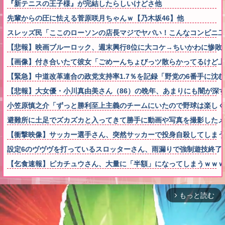
『新テニスの王子様』が完結したらしいけどさ他
先輩からの圧に怯える菅原咲月ちゃんｗ【乃木坂46】他
スレッズ民「ここのローソンの店長マジでヤバい！こんなコンビニ二
【悲報】映画ブルーロック、週末興行8位に大コケ→ちいかわに惨敗
【画像】付き合いたて彼女「ごめーんちょびっツ散らかってるけど上
【緊急】中道改革連合の政党支持率1.7％を記録「野党の6番手に沈
【悲報】大女優・小川真由美さん（86）の晩年、あまりにも闇が深
小笠原慎之介「ずっと勝利至上主義のチームにいたので野球は楽しく
避難所に土足でズカズカと入ってきて勝手に動画や写真を撮影した
【衝撃映像】サッカー選手さん、突然サッカーで投身自殺してしまう
設定6のヴヴヴを打っているスロッターさん、雨漏りで強制遊技終了
【乞食速報】ピカチュウさん、大量に「半額」になってしまうｗｗｗ
もっと読む
arrow_forward_ios