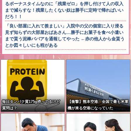
るボーナスタイムなのに「残業ゼロ」を押し付けて人の収入
まで減らすな！残業したくない奴は勝手に定時で帰ればいい
だろ！！
「良い部屋に入れて羨ましい」入院中の父の個室に入り浸る
見ず知らずの大部屋おばあさん…勝手にお菓子を食べ小遣い
まで貰う泥棒ババアを通報してやった ←赤の他人から金貰う
とか図々しいにも程がある
毎日タンパク質175g摂ってるけど
【衝撃】熊本空港、全国で最も米軍
質問は？
機が来る空港になっていた