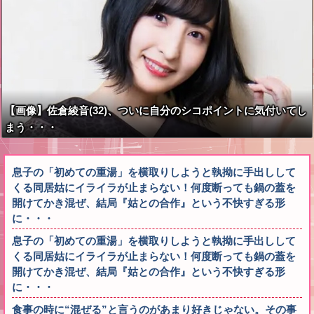
【画像】佐倉綾音(32)、ついに自分のシコポイントに気付いてし
まう・・・
息子の「初めての重湯」を横取りしようと執拗に手出しして
くる同居姑にイライラが止まらない！何度断っても鍋の蓋を
開けてかき混ぜ、結局『姑との合作』という不快すぎる形
に・・・
息子の「初めての重湯」を横取りしようと執拗に手出しして
くる同居姑にイライラが止まらない！何度断っても鍋の蓋を
開けてかき混ぜ、結局『姑との合作』という不快すぎる形
に・・・
食事の時に“混ぜる”と言うのがあまり好きじゃない。その事