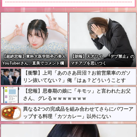
【超絶悲報】東科大医学部卒の美人
【朗報】天才ワイ、『デブ禁止』の
YouTuberさん、直美でコメント欄
マチアプを思いつく
が炎上してしまう…
【衝撃】上司「あのさあ田沼？お前営業車のガソ
リン抜いてない？」俺「はぁ？どういうことす
か？」上司「自分の車に入れ替えたりしてな
【悲報】思春期の娘に「キモッ」と言われたお父
い？？」←これw w w w w w
さん、グレるｗｗｗｗｗｗｗ
異なる2つの完成品を組み合わせてさらにパワーア
ップする料理「カツカレー」以外にない