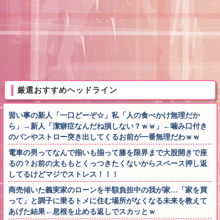
厳選おすすめヘッドライン
習い事の新人「一口どーぞ☆」私「人の食べかけ無理だか
ら」→新人「潔癖症なんだね損しない？ｗｗ」←噛み口付き
のパンやストロー突き出してくるお前が一番無理だわｗｗ
電車の男ってなんで揃いも揃って膝を限界まで大股開きで座
るの？お前の太ももとくっつきたくないからスペース押し返
してるけどマジでストレス！！！
商売傾いた義実家のローンを半額負担中の我が家…「家を買
って」と調子に乗るトメに住む場所がなくなる未来を教えて
あげた結果←息根を止める返しでスカッとｗ