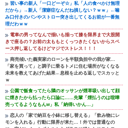
習い事の新人「一口どーぞ☆」私「人の食べかけ無理
だから」→新人「潔癖症なんだね損しない？ｗｗ」←噛
み口付きのパンやストロー突き出してくるお前が一番無
理だわｗｗ
電車の男ってなんで揃いも揃って膝を限界まで大股開
きで座るの？お前の太ももとくっつきたくないからスペ
ース押し返してるけどマジでストレス！！！
商売傾いた義実家のローンを半額負担中の我が家…
「家を買って」と調子に乗るトメに住む場所がなくなる
未来を教えてあげた結果←息根を止める返しでスカッと
ｗ
公園で飯食ってたら隣のオッサンが煙草吸い出して顔
に煙きたから払ったら口論に……先輩「煙払うのは喧嘩
売ってるようなもんw」私「納得いかん…」
恋人の「家で納豆を小鉢に移し替える」「飲み物にレ
モンを入れる」行動に限界が来た…！外では普通なの