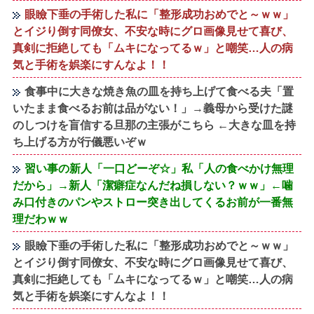
眼瞼下垂の手術した私に「整形成功おめでと～ｗｗ」
とイジり倒す同僚女、不安な時にグロ画像見せて喜び、
真剣に拒絶しても「ムキになってるｗ」と嘲笑…人の病
気と手術を娯楽にすんなよ！！
食事中に大きな焼き魚の皿を持ち上げて食べる夫「置
いたまま食べるお前は品がない！」→義母から受けた謎
のしつけを盲信する旦那の主張がこちら ←大きな皿を持
ち上げる方が行儀悪いぞｗ
習い事の新人「一口どーぞ☆」私「人の食べかけ無理
だから」→新人「潔癖症なんだね損しない？ｗｗ」←噛
み口付きのパンやストロー突き出してくるお前が一番無
理だわｗｗ
眼瞼下垂の手術した私に「整形成功おめでと～ｗｗ」
とイジり倒す同僚女、不安な時にグロ画像見せて喜び、
真剣に拒絶しても「ムキになってるｗ」と嘲笑…人の病
気と手術を娯楽にすんなよ！！