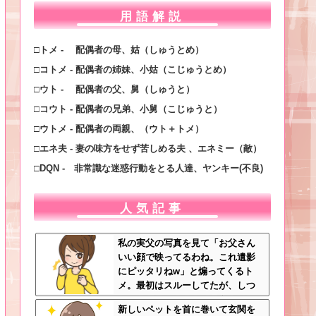
用語解説
□トメ - 配偶者の母、姑（しゅうとめ）
□コトメ - 配偶者の姉妹、小姑（こじゅうとめ）
□ウト - 配偶者の父、舅（しゅうと）
□コウト - 配偶者の兄弟、小舅（こじゅうと）
□ウトメ - 配偶者の両親、（ウト＋トメ）
□エネ夫 - 妻の味方をせず苦しめる夫 、エネミー（敵）
□DQN - 非常識な迷惑行動をとる人達、ヤンキー(不良)
人気記事
私の実父の写真を見て「お父さん
いい顔で映ってるわね。これ遺影
にピッタリねw」と煽ってくるト
メ。最初はスルーしてたが、しつ
こいのでスマホのカメラをトメに
新しいペットを首に巻いて玄関を
向けて同じ手で反撃したったｗｗ