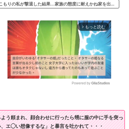
もりの私が撃退した結果…家族の態度に耐えかね家を出...
もっと読む
arrow_forward_ios
Powered by 
GliaStudios
M
u
t
るよう頼まれ、顔合わせに行ったら甥に服の中に手を突っ
e
い、エ◯い想像するな」と暴言を吐かれて・・・