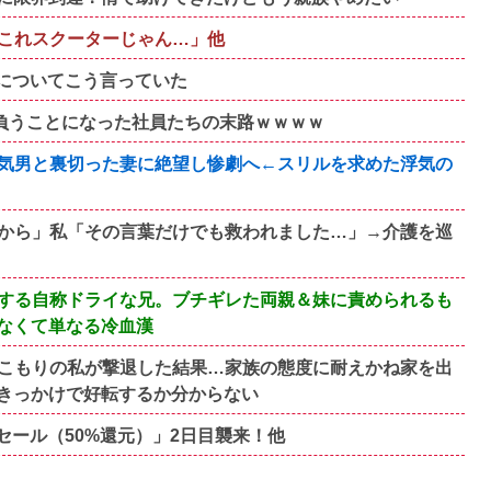
これスクーターじゃん…」他
』についてこう言っていた
円負うことになった社員たちの末路ｗｗｗｗ
気男と裏切った妻に絶望し惨劇へ←スリルを求めた浮気の
から」私「その言葉だけでも救われました…」→介護を巡
する自称ドライな兄。ブチギレた両親＆妹に責められるも
なくて単なる冷血漢
こもりの私が撃退した結果…家族の態度に耐えかね家を出
きっかけで好転するか分からない
末セール（50%還元）」2日目襲来！他