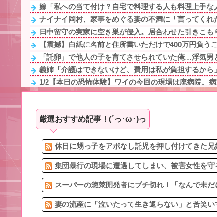
嫁「私への当て付け？自宅で料理する人も料理上手な人
ナイナイ岡村、家事をめぐる妻の不満に「言ってくれた
日中留守の実家に空き巣が侵入。居合わせた引きこもり
【震撼】白紙に名前と住所書いただけで400万円負うこ
「託卵」で他人の子を育てさせられていた俺…浮気男と
義姉「介護はできないけど、費用は私が負担するから」
1/2【本日の恐怖体験】ワイの今回の現場は廃病院。病室
幼少期から支えてきた甥っ子（20）、なぜか親族の善意
お盆になると旦那の祖父母宅に５泊くらいさせられる。
厳選おすすめ記事！(´っ･ω･)っ
1/2【本日の恐怖体験】ワイの今回の現場は廃病院。病室
のび太ママの話が長いのって、多分同じ話を何回もル
1/2【クズ男】このままでは結婚の意味がないと言われ離
休日に甥っ子をアポなし託児を押し付けてきた兄嫁
集団暴行の現場に遭遇してしまい、被害女性を守る
スーパーの惣菜開発者にブチ切れ！「なんで未だに
妻の流産に「泣いたって生き返らない」と苦笑いす