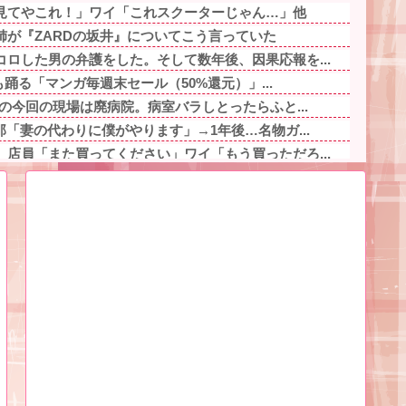
見てやこれ！」ワイ「これスクーターじゃん…」他
姉が『ZARDの坂井』についてこう言っていた
ロした男の弁護をした。そして数年後、因果応報を...
心も踊る「マンガ毎週末セール（50%還元）」...
イの今回の現場は廃病院。病室バラしとったらふと...
那「妻の代わりに僕がやります」→1年後…名物ガ...
店員「また買ってください」ワイ「もう買っただろ...
勤務で社内では仲の良い夫婦として有名だったんだ...
た沖縄のスーパーに行ってみたら、なぜか辛ラーメ...
した結果無事かわいくなる（※画像あり）他
て、多分同じ話を何回もループしてるよね