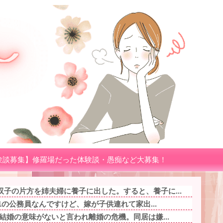
験談募集】修羅場だった体験談・愚痴など大募集！
子の片方を姉夫婦に養子に出した。すると、養子に...
.1の公務員なんですけど、嫁が子供連れて家出...
は結婚の意味がないと言われ離婚の危機。同居は嫌...