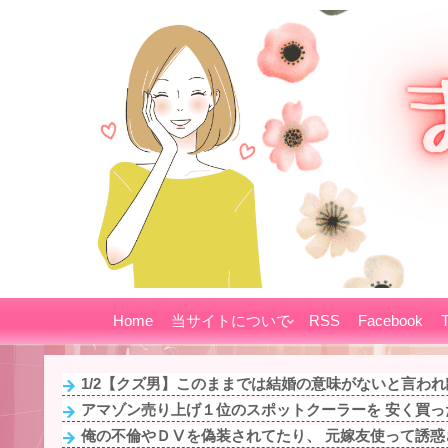
Home
当サイトについて
RSS
Facebook
T
1/2【クズ男】このままでは結婚の意味がないと言われ離
アマゾン売り上げ１位のスポットクーラーを 安く買った 
俺の不倫やＤⅤを偽装されてたり、 元嫁友使って誘惑さ