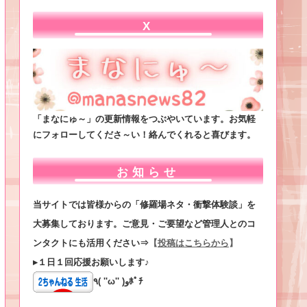
X
「まなにゅ～」の更新情報をつぶやいています。お気軽
にフォローしてくださ～い！絡んでくれると喜びます。
お知らせ
当サイトでは皆様からの「修羅場ネタ・衝撃体験談」を
大募集しております。ご意見・ご要望など管理人とのコ
ンタクトにも活用ください⇒
【
投稿はこちらから
】
▸１日１回応援お願いします♪
٩( ''ω'' )وﾎﾟﾁ