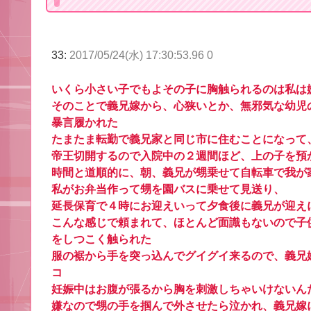
33:
2017/05/24(水) 17:30:53.96 0
いくら小さい子でもよその子に胸触られるのは私は
そのことで義兄嫁から、心狭いとか、無邪気な幼児
暴言履かれた
たまたま転勤で義兄家と同じ市に住むことになって
帝王切開するので入院中の２週間ほど、上の子を預
時間と道順的に、朝、義兄が甥乗せて自転車で我が
私がお弁当作って甥を園バスに乗せて見送り、
延長保育で４時にお迎えいって夕食後に義兄が迎え
こんな感じで頼まれて、ほとんど面識もないので子
をしつこく触られた
服の裾から手を突っ込んでグイグイ来るので、義兄
コ
妊娠中はお腹が張るから胸を刺激しちゃいけないん
嫌なので甥の手を掴んで外させたら泣かれ、義兄嫁