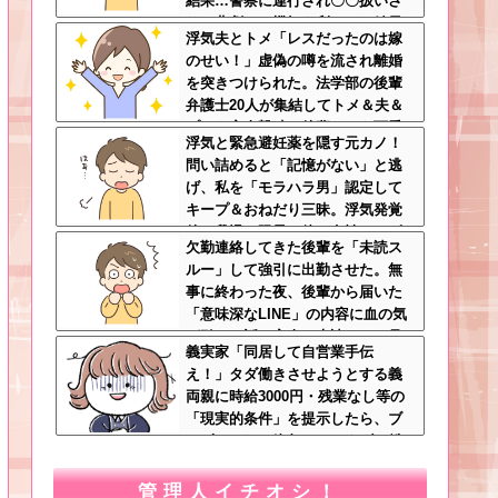
結果…警察に連行され〇〇扱いさ
れる悲劇へ←機転を利かせた結果
浮気夫とトメ「レスだったのは嫁
が裏目に出すぎて惨事
のせい！」虚偽の噂を流され離婚
を突きつけられた。法学部の後輩
弁護士20人が集結してトメ＆夫＆
プリを完全撃破←後輩たちを可愛
浮気と緊急避妊薬を隠す元カノ！
がっていた恩が最高形で返ってき
問い詰めると「記憶がない」と逃
た
げ、私を「モラハラ男」認定して
キープ＆おねだり三昧。浮気発覚
後、我慢の限界で他の女性とスピ
欠勤連絡してきた後輩を「未読ス
ード婚した結果ｗｗｗｗｗ
ルー」して強引に出勤させた。無
事に終わった夜、後輩から届いた
「意味深なLINE」の内容に血の気
が引いた話←完全に未読スルー見
義実家「同居して自営業手伝
抜かれてて草
え！」タダ働きさせようとする義
両親に時給3000円・残業なし等の
「現実的条件」を提示したら、ブ
チギレられて絶句ｗｗ←タダで働
く嫁がいるわけないだろ
管理人イチオシ！