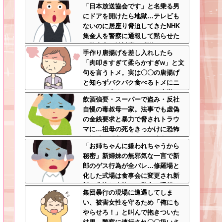
「日本放送協会です」と名乗る男
にドアを開けたら地獄…テレビも
ないのに居座り脅迫してきたNHK
集金人を警察に通報して黙らせた
←警察官の神対応に感謝しかない
手作り唐揚げを差し入れしたら
「肉叩きすぎて柔らかすぎw」と文
句を言うトメ。実は〇〇の唐揚げ
と知らずバクバク食べるトメにニ
ヤニヤが止まらないｗｗ←大嫌い
飲酒強要・スーパーで盗み・反社
な食材おいしく食べててワロタ
自慢の毒叔母一家。法事でも虚偽
の金銭要求と暴力で脅されトラウ
マに…祖母の死をきっかけに恐怖
の親戚と「永久絶縁」を決意←自
「お姉ちゃんに嫌われちゃうから
分の身の安全を最優先にして大正
秘密」新婦妹の無邪気な一言で新
解
郎のゲス行為が全バレ…修羅場と
化した式場は食事会に変更され新
郎は悲惨な末路へ←警察に通報さ
集団暴行の現場に遭遇してしま
れてもおかしくないレベル
い、被害女性を守るため「俺にも
やらせろ！」と叫んで抱きついた