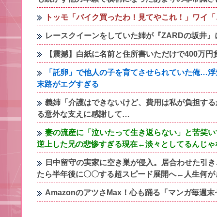
トッモ「バイク買ったわ！見てやこれ！」ワイ「
レースクイーンをしていた姉が『ZARDの坂井
【震撼】白紙に名前と住所書いただけで400万
「託卵」で他人の子を育てさせられていた俺…浮
末路がエグすぎる
義姉「介護はできないけど、費用は私が負担する
る意外な支えに感謝して…
妻の流産に「泣いたって生き返らない」と苦笑い
逆上した兄の悲惨すぎる現在←淡々としてるんじゃ
日中留守の実家に空き巣が侵入。居合わせた引き
たら半年後に〇〇する超スピード展開へ←人生何が
AmazonのアツさMax！心も踊る「マンガ毎週