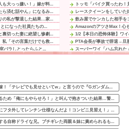
も大っっ嫌い！」嫁が料...
トッモ「バイク買ったわ！
ら済む話やん」になるみ...
レースクイーンをしていた
の私が撃退した結果…家...
飲み屋でケンカした相手をコ
とになった社員たちの...
AmazonのアツさMax！
裏切った妻に絶望し惨劇...
1/2【本日の恐怖体験】ワ
私「その言葉だけでも救...
PTA会長が事故で辞退→旦
バラしとったらふと...
スーパーワイ「ハム忘れた」
やサポートを「当たり...
【イライラ】私達は同じ会社
旦那は「行かなくていい...
韓国人「台風で品不足になっ
バラしとったらふと...
寺田心さん(18)、筋トレ
ープしてるよね
のび太ママの話が長いのっ
婚の危機。同居は嫌...
！「テレビでも見せといてw」と言うので『Gガンダム...
ため「俺にもやらせろ！」と叫んで抱きついた結果…警...
フタ外してレンチン仕様なんだよ！コンビニ見習え！」...
る自称ドライな兄。ブチギレた両親＆妹に責められるも...