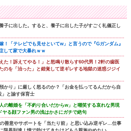
養子に出した。すると、養子に出した子がすごく礼儀正し
嫁！「テレビでも見せといてw」と言うので『Gガンダム』
症して家で大暴れｗｗ
えた！訴えてやる！」と怒鳴り散らす60代男！2軒の歯医
たのを「治った」と錯覚して逆ギレする地獄の迷惑ジジイ
預かり」に厳しく怒るのか？「お金を払ってるんだから自
設」と諭す保育士
人の離婚を「不釣り合いだからw」と嘲笑する哀れな男現
ドヤる顔ファン男の浅はかさにガチで絶句
族の善意やサポートを「当たり前」と思い込み逆ギレ…仕事
に限界到達！情で助けてきたけどもう親族やめたい