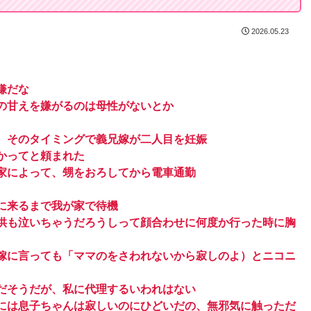
2026.05.23
嫌だな
の甘えを嫌がるのは母性がないとか
、そのタイミングで義兄嫁が二人目を妊娠
かってと頼まれた
家によって、甥をおろしてから電車通勤
に来るまで我が家で待機
供も泣いちゃうだろうしって顔合わせに何度か行った時に胸
嫁に言っても「ママのをさわれないから寂しのよ）とニコニ
だそうだが、私に代理するいわれはない
には息子ちゃんは寂しいのにひどいだの、無邪気に触っただ