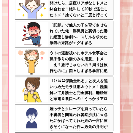
開けたら…居座りアポなしトメと
ｗ
鉢合わせ！絶叫して20秒で逃亡し
たトメ「捨てないと二度と行って
あげない！」←もう来なくて大丈
「託卵」で他人の子を育てさせら
夫ですｗ
れていた俺…浮気男と裏切った妻
に絶望し惨劇へ←スリルを求めた
浮気の末路がエグすぎる
ウトの還暦祝いにホテル食事会と
孫手作りの湯のみを用意。トメ
「え？旅行じゃないの？周りは旅
行なのに」図々しすぎる暴言に絶
句←孫の気持ちを無下にする最低
「ﾀﾋねば保険金出る」と友人を追
ババア
いつめたモラ旦那＆ウトメ！洗脳
解いて弁護士と完全勝利。離婚届
と家電＆裏口への「うっかりアロ
ンアルファ」を残して脱出←悔し
姪っ子とクレープを買っていたら
泣きしながらやることがエグくて
不審者と間違われ警察沙汰にｗ必
草
死にかばってくれた姪の一言に泣
きそうになった件←必死の弁明が
逆に不憫すぎて草