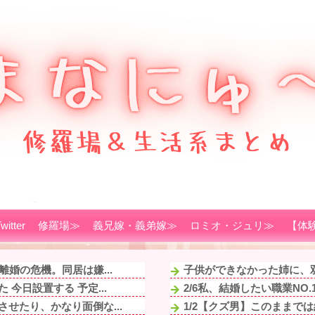
witter
修羅場≫
義兄嫁・義弟嫁≫
ロミオ・ジュリ≫
【体
婚の危機。同居は嫌...
子供ができなかった姉に、双
今日設置する 予定...
2/6私、結婚したい職業NO
せたり、かなり面倒な...
1/2【クズ男】このままで