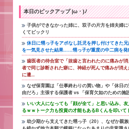
本日のピックアップ |ω・)ﾉ
子供ができなかった姉に、双子の片方を姉夫婦に
くてビックリ
休日に甥っ子をアポなし託児を押し付けてきた兄
を一気見させた結果……甥っ子が重度の中二病を発
歯医者の待合室で「抜歯と言われたのに痛みが消
者で同じ診断された癖に、神経が死んで痛みが消え
に遭...
なぜ保育園は「仕事終わりの買い物」や「休日の
由だろ」主張する保護者 vs 「保育欠如のための施
いい大人になっても「顔が全て」と思い込み、友
るｗｗトーク力も投資の才能もあるBくんを叩いて
幼少期から支えてきた甥っ子（20）、なぜか親
も続かず他力本願で横柄になったあまりの非常識さ