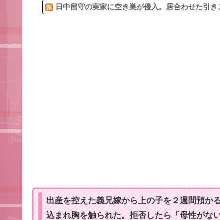
日中留守の実家に空き巣が侵入。居合わせた引きこ
出産を控えた義兄嫁から上の子を２週間預か
込まれ胸を触られた。拒否したら「母性がな