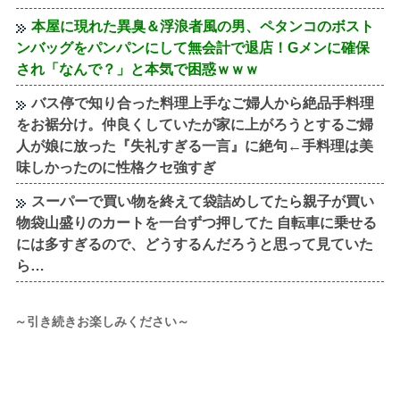
本屋に現れた異臭＆浮浪者風の男、ペタンコのボスト
ンバッグをパンパンにして無会計で退店！Gメンに確保
され「なんで？」と本気で困惑ｗｗｗ
バス停で知り合った料理上手なご婦人から絶品手料理
をお裾分け。仲良くしていたが家に上がろうとするご婦
人が娘に放った『失礼すぎる一言』に絶句←手料理は美
味しかったのに性格クセ強すぎ
スーパーで買い物を終えて袋詰めしてたら親子が買い
物袋山盛りのカートを一台ずつ押してた 自転車に乗せる
には多すぎるので、どうするんだろうと思って見ていた
ら…
～引き続きお楽しみください～