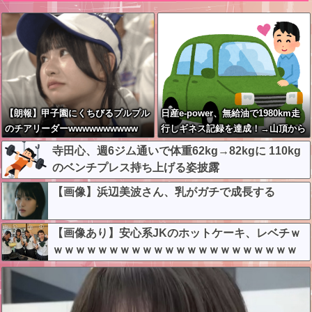
【朗報】甲子園にくちびるプルプル
日産e-power、無給油で1980km走
のチアリーダーwwwwwwwwww
行しギネス記録を達成！→山頂から
下ってるだけでした…
寺田心、週6ジム通いで体重62kg→82kgに 110kg
のベンチプレス持ち上げる姿披露
【画像】浜辺美波さん、乳がガチで成長する
【画像あり】安心系JKのホットケーキ、レベチｗ
ｗｗｗｗｗｗｗｗｗｗｗｗｗｗｗｗｗｗｗｗｗｗ
ｗ