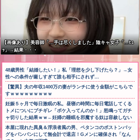
【画像あり】美容師「…手は尽くしました」陰キャ女子「…ﾋｭ
ｯ」→結果・・・
48歳男性「結婚したい！」私「理想を少し下げたら？」→女
性への条件が厳しすぎて誰も相手にされず…
【驚異】夫の年収1400万の妻がランチに使う金額がこちらで
すｗｗｗｗｗｗｗｗｗ
妊娠５ヶ月で毎日激眠の私。昼寝の時間に毎日電話してくる
トメについにブチギレ「ボケ入ってんのか！」怒鳴ってガチ
ャ切りした結果ｗｗ←妊婦の睡眠を邪魔する奴は容赦しない
本屋に現れた異臭＆浮浪者風の男、ペタンコのボストンバッ
グをパンパンにして無会計で退店！Gメンに確保され「なん