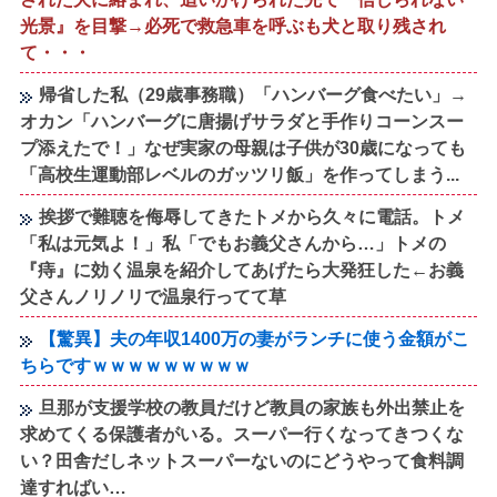
光景』を目撃→必死で救急車を呼ぶも犬と取り残され
て・・・
帰省した私（29歳事務職）「ハンバーグ食べたい」→
オカン「ハンバーグに唐揚げサラダと手作りコーンスー
プ添えたで！」なぜ実家の母親は子供が30歳になっても
「高校生運動部レベルのガッツリ飯」を作ってしまう...
挨拶で難聴を侮辱してきたトメから久々に電話。トメ
「私は元気よ！」私「でもお義父さんから…」トメの
『痔』に効く温泉を紹介してあげたら大発狂した←お義
父さんノリノリで温泉行ってて草
【驚異】夫の年収1400万の妻がランチに使う金額がこ
ちらですｗｗｗｗｗｗｗｗｗ
旦那が支援学校の教員だけど教員の家族も外出禁止を
求めてくる保護者がいる。スーパー行くなってきつくな
い？田舎だしネットスーパーないのにどうやって食料調
達すればい…