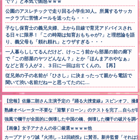
で？」と本気で困惑ｗｗｗ
公園のアスレチックで走り回る小学生30人。所属するサッカ
ークラブに苦情メールを送ったら・・・
子なし保育士の義兄夫婦、上から目線で育児アドバイスされ
る日々に限界！「この時期は知育おもちゃが?」と理想論を語
り、義父母も「頼れ頼れ」とウザすぎる・・・
一人暮らししてるんだけど、けっこう前から部屋の前の廊下
で「この部屋のヤツどんなん？」とか「ほんまアホやなぁ」
などと言う人が２、３日に一回は出てくんの。【再】
従兄弟の子の名前が「ひさし」に決まったって親から電話で
聞いて渋い名前だねーと思ってたのに…
【悲報】佐藤二朗さん主演予定の『踊る大捜査線』スピンオフ、撮影
熟練オペレーター不要な「迎撃ドローン」のテストを完了…自らが
強風で欄干が全面的に倒壊した中国の橋、倒壊した欄干の破片を調
【画像】女子アナさんの谷〇厳選ｗｗｗｗ他
カープアドゥワ誠『火消し→12回続投』に賛否。新井監督「それは決