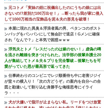
元コトメ「実妹の姪に祝儀出したのにうちの娘には出
さないの!?差別だ100万出せ！」→断ったら我が家に侵入
して1000万相当の宝飾品を泥＆夫の形見を破壊！
本屋に現れた異臭＆浮浪者風の男、ペタンコのボスト
ンバッグをパンパンにして無会計で退店！Gメンに確保
され「なんで？」と本気で困惑ｗｗｗ
浮気夫とトメ「レスだったのは嫁のせい！」虚偽の噂
を流され離婚を突きつけられた。法学部の後輩弁護士20
人が集結してトメ＆夫＆プリを完全撃破←後輩たちを可
愛がっていた恩が最高形で返ってきた
仕事終わりのコンビニでレジ順番待ち中に老害ジジイ
が堂々の横入り！「次の方どうぞ」の案内を自分への合
図と勘違いして割り込む身勝手な俺様思考にイライ
ラ・・・
犬が大嫌いで脂汗が止まらない私。リードをつけ放置
された犬に絡まれ、追いかけられた先で『信じられない