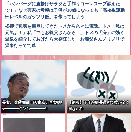
「ハンバーグに唐揚げサラダと手作りコーンスープ添えた
で！」なぜ実家の母親は子供が30歳になっても「高校生運動
部レベルのガッツリ飯」を作ってしまう...
挨拶で難聴を侮辱してきたトメから久々に電話。トメ「私は
元気よ！」私「でもお義父さんから…」トメの『痔』に効く
温泉を紹介してあげたら大発狂した←お義父さんノリノリで
温泉行ってて草
長友、引退撤回！FC東京と再契約ｷ
【朗報】今年が酷暑過ぎて蚊が全く
ﾀ━━━━(ﾟ∀ﾟ)━━━━!!
居ない件