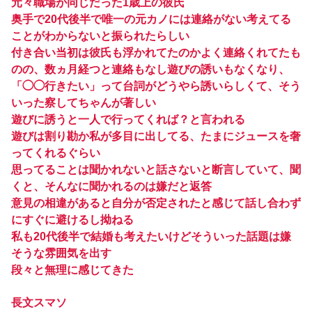
元々職場が同じだった1歳上の彼氏
奥手で20代後半で唯一の元カノには連絡がない考えてる
ことがわからないと振られたらしい
付き合い当初は彼氏も浮かれてたのかよく連絡くれてたも
のの、数ヵ月経つと連絡もなし遊びの誘いもなくなり、
「◯◯行きたい」って台詞がどうやら誘いらしくて、そう
いった察してちゃんが著しい
遊びに誘うと一人で行ってくれば？と言われる
遊びは割り勘か私が多目に出してる、たまにジュースを奢
ってくれるぐらい
思ってることは聞かれないと話さないと断言していて、聞
くと、そんなに聞かれるのは嫌だと返答
意見の相違があると自分が否定されたと感じて話し合わず
にすぐに避けるし拗ねる
私も20代後半で結婚も考えたいけどそういった話題は嫌
そうな雰囲気を出す
段々と無理に感じてきた
長文スマソ