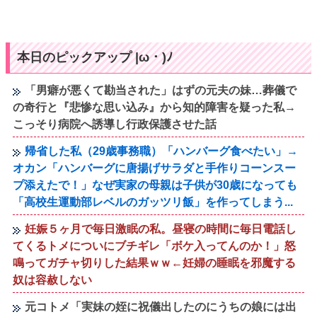
本日のピックアップ |ω・)ﾉ
「男癖が悪くて勘当された」はずの元夫の妹…葬儀で
の奇行と『悲惨な思い込み』から知的障害を疑った私→
こっそり病院へ誘導し行政保護させた話
帰省した私（29歳事務職）「ハンバーグ食べたい」→
オカン「ハンバーグに唐揚げサラダと手作りコーンスー
プ添えたで！」なぜ実家の母親は子供が30歳になっても
「高校生運動部レベルのガッツリ飯」を作ってしまう...
妊娠５ヶ月で毎日激眠の私。昼寝の時間に毎日電話し
てくるトメについにブチギレ「ボケ入ってんのか！」怒
鳴ってガチャ切りした結果ｗｗ←妊婦の睡眠を邪魔する
奴は容赦しない
元コトメ「実妹の姪に祝儀出したのにうちの娘には出