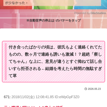
Powered by 
GliaStudios
※自動音声の停止は↑のバナーをタップ
M
u
t
e
付き合ったばかりの頃は、彼氏もよく連絡くれてた
ものの、数ヶ月で連絡も誘いも激減！？超絶「察し
てちゃん」な上に、意見が違うとすぐ拗ねて話し合
いすら拒否される←結婚を考えたら時間の無駄すぎ
て草
2026.05.23
671:
2018/11/02(金) 12:08:41.85 ID:eWpGpF3Z0