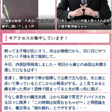
中国製自動車、不具合によりドアが
日本人、ついに外国人受け入れ反対
勝手に開いてしまう件
が過半数突破ｗｗｗ
今アクセスが集中しています！
飼ってる子猫が氏にそう。夫はお猫様だから、日に日にやつ
れていく子猫を見て狼狽して...
今日、内容証明発送しました～ 明日から嫁との会話は弁護士
通してになるはず！
夜遅く、帰宅途中で車が故障して山奥で立ち往生。夫と娘と
歩いて帰っているとどこからか靴音がする。よく見てみると
鎌を持った男が！恐怖で固まってると夫が真っ先に逃げ…
子なし保育士の義兄夫婦、上から目線で育児アドバイスされ
る日々に限界！「この時期は知育おもちゃが〜」と理想論を
語り、義父母も「頼れ頼れ」とウザすぎる・・・