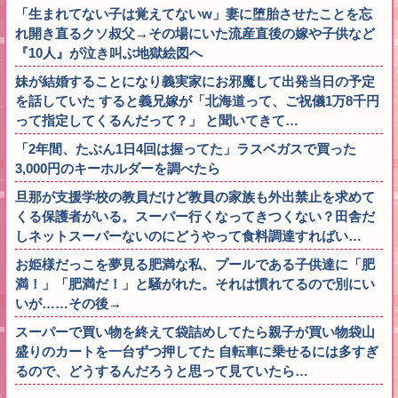
「生まれてない子は覚えてないw」妻に堕胎させたことを忘
れ開き直るクソ叔父→その場にいた流産直後の嫁や子供など
『10人』が泣き叫ぶ地獄絵図へ
妹が結婚することになり義実家にお邪魔して出発当日の予定
を話していた すると義兄嫁が「北海道って、ご祝儀1万8千円
って指定してくるんだって？」 と聞いてきて…
「2年間、たぶん1日4回は握ってた」ラスベガスで買った
3,000円のキーホルダーを調べたら
旦那が支援学校の教員だけど教員の家族も外出禁止を求めて
くる保護者がいる。スーパー行くなってきつくない？田舎だ
しネットスーパーないのにどうやって食料調達すればい…
お姫様だっこを夢見る肥満な私、プールである子供達に「肥
満！」「肥満だ！」と騒がれた。それは慣れてるので別にい
いが……その後→
スーパーで買い物を終えて袋詰めしてたら親子が買い物袋山
盛りのカートを一台ずつ押してた 自転車に乗せるには多すぎ
るので、どうするんだろうと思って見ていたら…