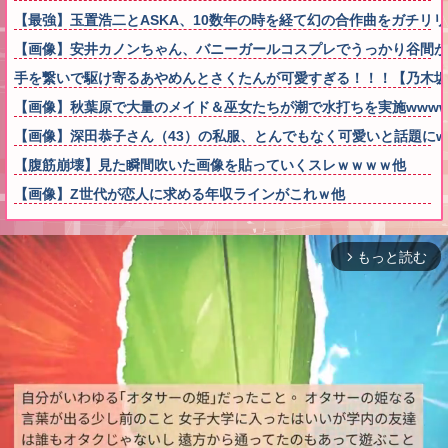
【最強】玉置浩二とASKA、10数年の時を経て幻の合作曲をガチリ
【画像】安井カノンちゃん、バニーガールコスプレでうっかり谷間が
手を繋いで駆け寄るあやめんとさくたんが可愛すぎる！！！【乃木坂
【画像】秋葉原で大量のメイド＆巫女たちが潮で水打ちを実施wwww
【画像】深田恭子さん（43）の私服、とんでもなく可愛いと話題にw
【腹筋崩壊】見た瞬間吹いた画像を貼っていくスレｗｗｗｗ他
【画像】Z世代が恋人に求める年収ラインがこれｗ他
もっと読む
arrow_forward_ios