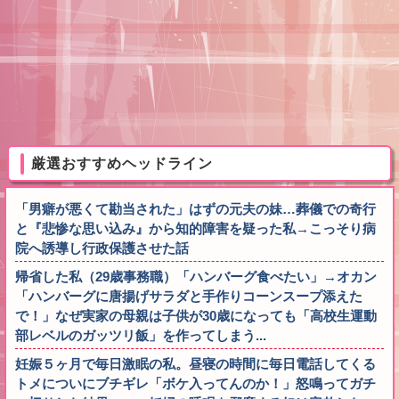
厳選おすすめヘッドライン
「男癖が悪くて勘当された」はずの元夫の妹…葬儀での奇行
と『悲惨な思い込み』から知的障害を疑った私→こっそり病
院へ誘導し行政保護させた話
帰省した私（29歳事務職）「ハンバーグ食べたい」→オカン
「ハンバーグに唐揚げサラダと手作りコーンスープ添えた
で！」なぜ実家の母親は子供が30歳になっても「高校生運動
部レベルのガッツリ飯」を作ってしまう...
妊娠５ヶ月で毎日激眠の私。昼寝の時間に毎日電話してくる
トメについにブチギレ「ボケ入ってんのか！」怒鳴ってガチ