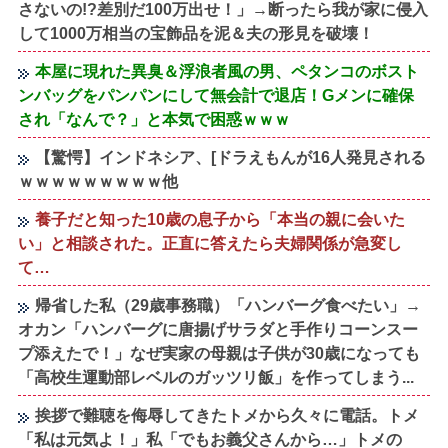
さないの!?差別だ100万出せ！」→断ったら我が家に侵入
して1000万相当の宝飾品を泥＆夫の形見を破壊！
本屋に現れた異臭＆浮浪者風の男、ペタンコのボスト
ンバッグをパンパンにして無会計で退店！Gメンに確保
され「なんで？」と本気で困惑ｗｗｗ
【驚愕】インドネシア、[ドラえもんが16人発見される
ｗｗｗｗｗｗｗｗｗ他
養子だと知った10歳の息子から「本当の親に会いた
い」と相談された。正直に答えたら夫婦関係が急変し
て…
帰省した私（29歳事務職）「ハンバーグ食べたい」→
オカン「ハンバーグに唐揚げサラダと手作りコーンスー
プ添えたで！」なぜ実家の母親は子供が30歳になっても
「高校生運動部レベルのガッツリ飯」を作ってしまう...
挨拶で難聴を侮辱してきたトメから久々に電話。トメ
「私は元気よ！」私「でもお義父さんから…」トメの