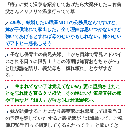
『痔』に効く温泉を紹介してあげたら大発狂した←お義
父さんノリノリで温泉行ってて草
4/6私、結婚したい職業NO.1の公務員なんですけど、
嫁が子供連れて家出した。全く理由は思いつかないけど
強いてあげるとすれば母のせいかもしれない。嫁のせい
でアトピー悪化しそう→
子なし保育士の義兄夫婦、上から目線で育児アドバイ
スされる日々に限界！「この時期は知育おもちゃが〜」
と理想論を語り、義父母も「頼れ頼れ」とウザすぎ
る・・・
「生まれてない子は覚えてないw」妻に堕胎させたこ
とを忘れ開き直るクソ叔父→その場にいた流産直後の嫁
や子供など『10人』が泣き叫ぶ地獄絵図へ
妹が結婚することになり義実家にお邪魔して出発当日
の予定を話していた すると義兄嫁が「北海道って、ご祝
儀1万8千円って指定してくるんだって？」 と聞いてき