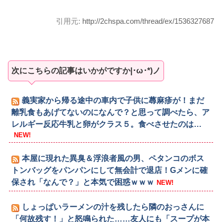
引用元:
http://2chspa.com/thread/ex/1536327687
次にこちらの記事はいかがですか|･ω･*)ノ
義実家から帰る途中の車内で子供に蕁麻疹が！まだ
離乳食もあげてないのになんで？と思って調べたら、ア
レルギー反応牛乳と卵がクラス５。食べさせたのは…
NEW!
本屋に現れた異臭＆浮浪者風の男、ペタンコのボス
トンバッグをパンパンにして無会計で退店！Gメンに確
保され「なんで？」と本気で困惑ｗｗｗ
NEW!
しょっぱいラーメンの汁を残したら隣のおっさんに
「何故残す！」と怒鳴られた……友人にも「スープが本