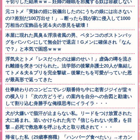
ャ切りした結果ｗｗ←妊婦の睡眠を邪魔する奴は容赦しない
元コトメ「実妹の姪に祝儀出したのにうちの娘には出さない
の!?差別だ100万出せ！」→断ったら我が家に侵入して1000
万相当の宝飾品を泥＆夫の形見を破壊！
本屋に現れた異臭＆浮浪者風の男、ペタンコのボストンバッ
グをパンパンにして無会計で退店！Gメンに確保され「なん
で？」と本気で困惑ｗｗｗ
浮気夫とトメ「レスだったのは嫁のせい！」虚偽の噂を流さ
れ離婚を突きつけられた。法学部の後輩弁護士20人が集結し
てトメ＆夫＆プリを完全撃破←後輩たちを可愛がっていた恩
が最高形で返ってきた
仕事終わりのコンビニでレジ順番待ち中に老害ジジイが堂々
の横入り！「次の方どうぞ」の案内を自分への合図と勘違い
して割り込む身勝手な俺様思考にイライラ・・・
犬が大嫌いで脂汗が止まらない私。リードをつけ放置された
犬に絡まれ、追いかけられた先で『信じられない光景』を目
撃→必死で救急車を呼ぶも犬と取り残されて・・・
帰省した私（29歳事務職）「ハンバーグ食べたい」→オカン