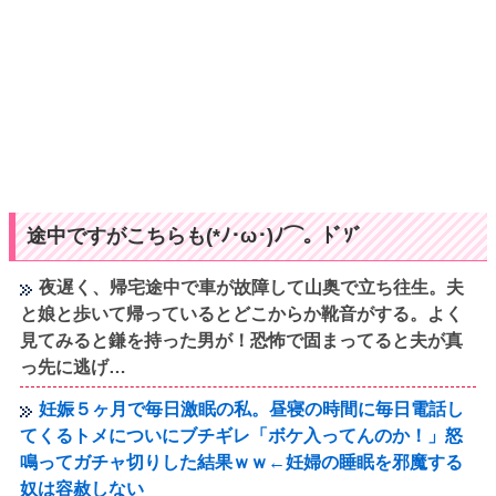
途中ですがこちらも(*ﾉ･ω･)ﾉ⌒。ﾄﾞｿﾞ
夜遅く、帰宅途中で車が故障して山奥で立ち往生。夫
と娘と歩いて帰っているとどこからか靴音がする。よく
見てみると鎌を持った男が！恐怖で固まってると夫が真
っ先に逃げ…
妊娠５ヶ月で毎日激眠の私。昼寝の時間に毎日電話し
てくるトメについにブチギレ「ボケ入ってんのか！」怒
鳴ってガチャ切りした結果ｗｗ←妊婦の睡眠を邪魔する
奴は容赦しない