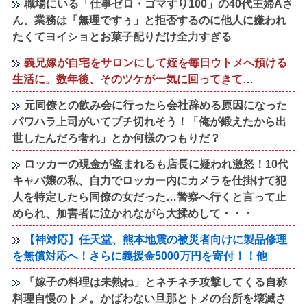
職場にいる「仕事ゼロ・ゴマすり100」の40代主婦Aさ
ん、業務は「無理ですぅ」と拒否するのに他人に嫌われ
たくてヨイショとお菓子配りだけ全力すぎる
義兄嫁が自宅をサロンにして姪を毎日ウトメへ預ける
生活に。数年後、そのツケが一気に回ってきて…
元同僚との飲み会に行ったら会社辞める原因になった
パワハラ上司がいてブチ切れそう！「俺が鍛えたから出
世したんだろ奢れ」とか何様のつもりだ？
ロッカーの現金が盗まれるも店長に疑われ激怒！10代
キャバ嬢の私、自力でロッカー内にカメラを仕掛けて犯
人を特定したら同僚の女だった…警察へ行くと言って止
められ、加害者に泣かれながら大揉めして・・・
【神対応】任天堂、熊本地震の被災者向けに製品修理
を無償対応へ！さらに義援金5000万円を寄付！！他
「嫁子の料理は未熟ね」とネチネチ攻撃してくる自称
料理自慢のトメ。かばわない旦那とトメの台所を壊滅さ