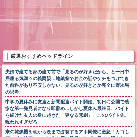
厳選おすすめヘッドライン
夫婦で建てる家の建て前で「見るのが好きだから」と一日中
居座る気満々の義両親…地鎮祭でお金の話やケチをつけてき
た前科があり不安しかない←見るのが好きとか完全に野次馬
の思考
中学の夏休みに友達と新聞配達バイト開始。初日に公園で凄
惨な第一発見者になり即辞め…しかし夏休み最終日、バイト
を続けた友人の身に起きた「更なる悲劇」←このバイト先、
呪われすぎだろ
寮の乾燥機を朝から晩まで占有するアホ同僚に激怒！カゴも