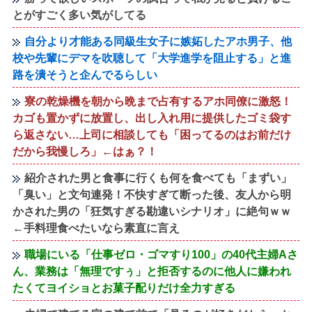
とがすごく多い気がしてる
自分より才能ある同級生女子に嫉妬したアホ男子、他
校や先輩にデマを吹聴して「大学進学を阻止する」と進
路を潰そうと企んでるらしい
寮の乾燥機を朝から晩まで占有するアホ同僚に激怒！
カゴも置かずに放置し、出し入れ用に提供したゴミ袋す
ら返さない…上司に相談しても「困ってるのはお前だけ
だから我慢しろ」←はぁ？！
紹介された男と食事に行くも何を食べても「まずい」
「臭い」と文句連発！不快すぎて断った後、友人から明
かされた男の「狂気すぎる勘違いシナリオ」に絶句ｗｗ
←手料理食べたいなら素直に言え
職場にいる「仕事ゼロ・ゴマすり100」の40代主婦Aさ
ん、業務は「無理ですぅ」と拒否するのに他人に嫌われ
たくてヨイショとお菓子配りだけ全力すぎる