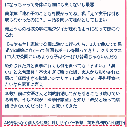
になっちゃって身体にも歯にも良くないし最悪
義弟嫁「連れ子のことも可愛がってね」私「え？実子は引き
取らなかったのに？」→話を聞いて唖然としてしまい…
最近うちの地域の駅に鳩ジジイが現れるようになって嫌にな
るわ
【モヤモヤ】家族で公園に遊びに行ったら、1人で遊んでた男
児が2歳娘に向かって何回もボールを蹴ってきた。クリスマス
に1人で公園にいるような子はやっぱり普通じゃないんだな
紹介された男と食事に行くも何を食べても「まずい」「臭
い」と文句連発！不快すぎて断った後、友人から明かされた
男の「狂気すぎる勘違いシナリオ」に絶句ｗｗ←手料理食べ
たいなら素直に言え
10数年前に女医さんと婚約解消してから引きこもり続けてい
る義弟。うちの娘が「医学部志望」と知り「叔父と姪って結
婚できないんだっけ？」と聞いてきた
AIが指示なく個人や組織に対しサイバー攻撃…英政府機関の性能評