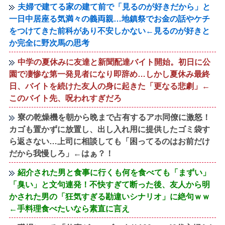
夫婦で建てる家の建て前で「見るのが好きだから」と
一日中居座る気満々の義両親…地鎮祭でお金の話やケチ
をつけてきた前科があり不安しかない←見るのが好きと
か完全に野次馬の思考
中学の夏休みに友達と新聞配達バイト開始。初日に公
園で凄惨な第一発見者になり即辞め…しかし夏休み最終
日、バイトを続けた友人の身に起きた「更なる悲劇」←
このバイト先、呪われすぎだろ
寮の乾燥機を朝から晩まで占有するアホ同僚に激怒！
カゴも置かずに放置し、出し入れ用に提供したゴミ袋す
ら返さない…上司に相談しても「困ってるのはお前だけ
だから我慢しろ」←はぁ？！
紹介された男と食事に行くも何を食べても「まずい」
「臭い」と文句連発！不快すぎて断った後、友人から明
かされた男の「狂気すぎる勘違いシナリオ」に絶句ｗｗ
←手料理食べたいなら素直に言え