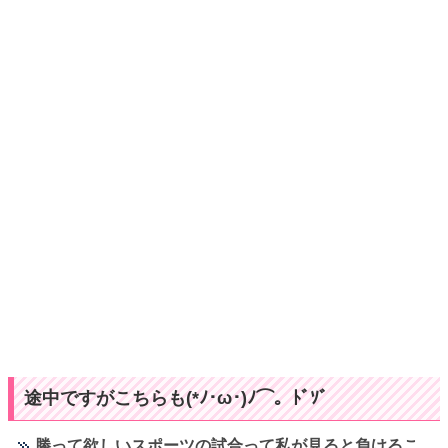
途中ですがこちらも(*ﾉ･ω･)ﾉ⌒。ﾄﾞｿﾞ
勝って欲しいスポーツの試合って私が見ると負けるこ