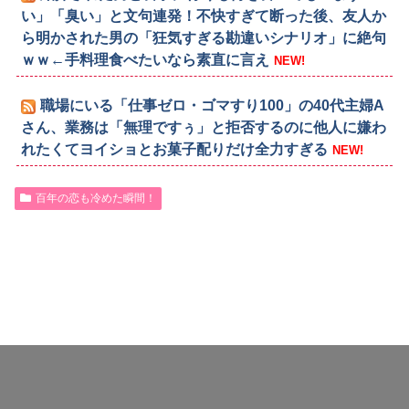
い」「臭い」と文句連発！不快すぎて断った後、友人か
ら明かされた男の「狂気すぎる勘違いシナリオ」に絶句
ｗｗ←手料理食べたいなら素直に言え
NEW!
職場にいる「仕事ゼロ・ゴマすり100」の40代主婦A
さん、業務は「無理ですぅ」と拒否するのに他人に嫌わ
れたくてヨイショとお菓子配りだけ全力すぎる
NEW!
百年の恋も冷めた瞬間！