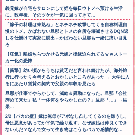
義兄嫁が自宅をサロンにして姪を毎日ウトメへ預ける生活
に。数年後、そのツケが一気に回ってきて…
「嫁子の料理は未熟ね」とネチネチ攻撃してくる自称料理自
慢のトメ。かばわない旦那とトメの台所を壊滅させるDQN返
しを仕掛けて実家に脱出←かばわない旦那も一緒に痛い目見
ろ
【狂気】離婚ちらつかせる元嫁と復縁迫られてるｗｗストー
カー化の恐怖
【衝撃】幼い頃からうちは貧乏だと言われ続けたが、海外旅
行に行ったり今考えるとおかしいところがあった → 大学に入
るにあたり賃貸の契約で父親の年収を見たら…
旦那が仕事でやらかして、減給＆異動になった。旦那「会社
辞めて来た」私「一体何をやらかしたの？」旦那「…」→結
果…
2/2【バカの壁】嫁は俺母がアポなし凸してくるのを嫌うし、
母は悪意があってか平気で繰り返す。なぜ嫁姑は仲良くでき
ないんだ？なんで女って生き物はこうもバカで感情的な…