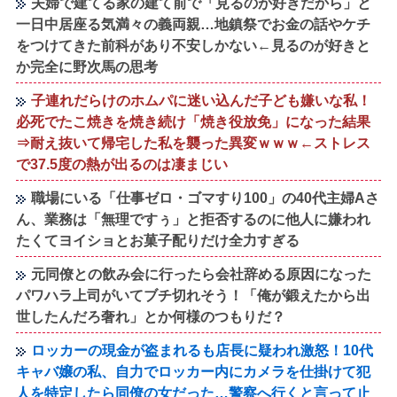
夫婦で建てる家の建て前で「見るのが好きだから」と
一日中居座る気満々の義両親…地鎮祭でお金の話やケチ
をつけてきた前科があり不安しかない←見るのが好きと
か完全に野次馬の思考
子連れだらけのホムパに迷い込んだ子ども嫌いな私！
必死でたこ焼きを焼き続け「焼き役放免」になった結果
⇒耐え抜いて帰宅した私を襲った異変ｗｗｗ←ストレス
で37.5度の熱が出るのは凄まじい
職場にいる「仕事ゼロ・ゴマすり100」の40代主婦Aさ
ん、業務は「無理ですぅ」と拒否するのに他人に嫌われ
たくてヨイショとお菓子配りだけ全力すぎる
元同僚との飲み会に行ったら会社辞める原因になった
パワハラ上司がいてブチ切れそう！「俺が鍛えたから出
世したんだろ奢れ」とか何様のつもりだ？
ロッカーの現金が盗まれるも店長に疑われ激怒！10代
キャバ嬢の私、自力でロッカー内にカメラを仕掛けて犯
人を特定したら同僚の女だった…警察へ行くと言って止