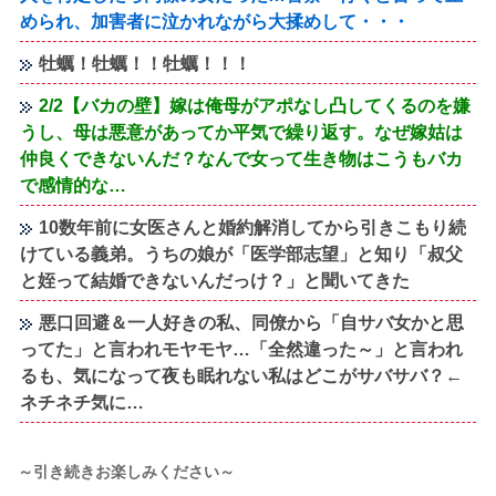
められ、加害者に泣かれながら大揉めして・・・
牡蠣！牡蠣！！牡蠣！！！
2/2【バカの壁】嫁は俺母がアポなし凸してくるのを嫌
うし、母は悪意があってか平気で繰り返す。なぜ嫁姑は
仲良くできないんだ？なんで女って生き物はこうもバカ
で感情的な…
10数年前に女医さんと婚約解消してから引きこもり続
けている義弟。うちの娘が「医学部志望」と知り「叔父
と姪って結婚できないんだっけ？」と聞いてきた
悪口回避＆一人好きの私、同僚から「自サバ女かと思
ってた」と言われモヤモヤ…「全然違った～」と言われ
るも、気になって夜も眠れない私はどこがサバサバ？←
ネチネチ気に…
～引き続きお楽しみください～