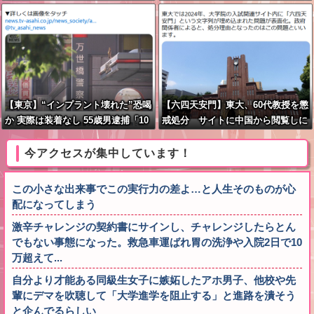
【東京】“インプラント壊れた”恐喝
【六四天安門】東大、60代教授を懲
か 実際は装着なし 55歳男逮捕「10
戒処分 サイトに中国から閲覧しに
0件で4000万円得た」
くい細工
今アクセスが集中しています！
この小さな出来事でこの実行力の差よ…と人生そのものが心
配になってしまう
激辛チャレンジの契約書にサインし、チャレンジしたらとん
でもない事態になった。救急車運ばれ胃の洗浄や入院2日で10
万超えて...
自分より才能ある同級生女子に嫉妬したアホ男子、他校や先
輩にデマを吹聴して「大学進学を阻止する」と進路を潰そう
と企んでるらしい