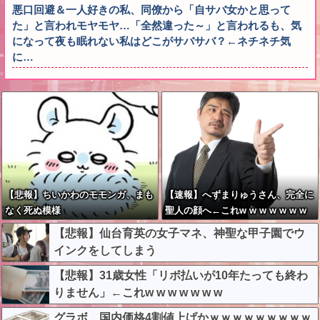
悪口回避＆一人好きの私、同僚から「自サバ女かと思って
た」と言われモヤモヤ…「全然違った～」と言われるも、気
になって夜も眠れない私はどこがサバサバ？←ネチネチ気
に…
【悲報】ちいかわのモモンガ、まも
【速報】へずまりゅうさん、完全に
なく死ぬ模様
聖人の顔へ←これw w w w w w w
w
【悲報】仙台育英の女子マネ、神聖な甲子園でウ
インクをしてしまう
【悲報】31歳女性「リボ払いが10年たっても終わ
りません」←これw w w w w w w
グラボ、国内価格4割値上げかｗｗｗｗｗｗｗｗｗ