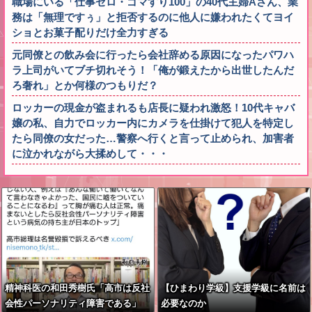
職場にいる「仕事ゼロ・ゴマすり100」の40代主婦Aさん、業
務は「無理ですぅ」と拒否するのに他人に嫌われたくてヨイ
ショとお菓子配りだけ全力すぎる
元同僚との飲み会に行ったら会社辞める原因になったパワハ
ラ上司がいてブチ切れそう！「俺が鍛えたから出世したんだ
ろ奢れ」とか何様のつもりだ？
ロッカーの現金が盗まれるも店長に疑われ激怒！10代キャバ
嬢の私、自力でロッカー内にカメラを仕掛けて犯人を特定し
たら同僚の女だった…警察へ行くと言って止められ、加害者
に泣かれながら大揉めして・・・
精神科医の和田秀樹氏「高市は反社
【ひまわり学級】支援学級に名前は
会性パーソナリティ障害である」
必要なのか