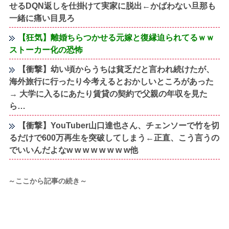
せるDQN返しを仕掛けて実家に脱出←かばわない旦那も
一緒に痛い目見ろ
【狂気】離婚ちらつかせる元嫁と復縁迫られてるｗｗ
ストーカー化の恐怖
【衝撃】幼い頃からうちは貧乏だと言われ続けたが、
海外旅行に行ったり今考えるとおかしいところがあった
→ 大学に入るにあたり賃貸の契約で父親の年収を見た
ら…
【衝撃】YouTuber山口達也さん、チェンソーで竹を切
るだけで600万再生を突破してしまう←正直、こう言うの
でいいんだよなw w w w w w w w他
～ここから記事の続き～