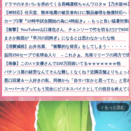
ドラマのネタバレを求めてくる長嶋凛桜ちゃんワロタｗ【乃木坂46
【神対応】任天堂、熊本地震の被災者向けに製品修理を無償対応へ！さ
カープ2軍『10時半試合開始の為に4時起き』←もっと良い猛暑対策
【衝撃】YouTuber山口達也さん、チェンソーで竹を切るだけで600万
まさか敗因が『早川の回跨ぎ』になるとは思わなかったな他
【消費減税】お弁当屋、『衝撃的な発言』をしてしまう・・・・・・
益田250セーブで名球会入り ←これさぁ、先発リリーフの両方で活躍
【画像】この∧∨女優さんで100万回抜いてるｗｗｗｗｗｗｗ他
パチンコ屋の経営なんてそんな難しくなくね？近隣店舗よりちょっと
悪口回避＆一人好きの私、同僚から「自サバ女かと思ってた」と言
スーパーカブってもう完全にビジネスバイクとしての役目を終えてし
もっと読む
arrow_forward_ios