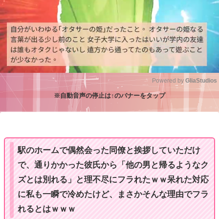
Powered by 
GliaStudios
※自動音声の停止は↑のバナーをタップ
M
u
t
e
駅のホームで偶然会った同僚と挨拶していただけ
で、通りかかった彼氏から「他の男と帰るようなク
ズとは別れる」と理不尽にフラれたｗｗ呆れた対応
に私も一瞬で冷めたけど、まさかそんな理由でフラ
れるとはｗｗｗ