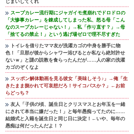
じまいしてくれ
スープカレー流行期にジャガイモ煮崩れでドロドロの
「大惨事カレー」を錬成してしまった私、怒る母「こん
なのスープカレーじゃない！」→私「作り直す？」→母
「捨てるの禁止！」という逃げ場ゼロで理不尽すぎた
トイレを借りたママ友が洗濯カゴの中身を勝手に物
色！「旦那が後からシャワー浴びるとか私なら絶対許せ
ないｗ」と謎の説教を食らったんだが……人の家の洗濯
カゴのぞくなよ
スッポン解体動画を見る彼女「美味しそう♪」→俺「生
きたまま捌かれて可哀想だろ！サイコパスか？」←お前
らどっち？
友人「子供の頃、誕生日とクリスマスとお年玉を一緒
にされて本当に嫌だった！」と毎年愚痴ってたのに……
結婚式と入籍を誕生日と同じ日に決定！←いや、毎年の
愚痴は何だったんだよ！？