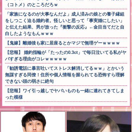
（コトメ）のところだろｗ
「家族になるのが大事なんだよ」成人済みの娘との養子縁組
をしつこく迫る婚約者。怪しいと思って「事実婚にしたい」
と伝えた結果、男が放った『衝撃の反応』←金目当てだと自
白したようなもんｗｗｗ
【鬼嫁】離婚後も家に居座るとかマジで無理ゲーｗｗｗｗ
【悲報】 婚約指輪が「たったの0.3ct」で毎日泣いてる私がヤ
バすぎる理由がコレｗｗｗｗｗ
「勧誘電話に暴言吐いてストレス解消してるｗｗ」とかいう
無謀すぎる同僚！住所や個人情報を握られてる恐怖すら理解
できない頭の弱さに絶句
【悲報】ワイ引っ越しでヤバいものも一緒に連れてきてしま
った模様