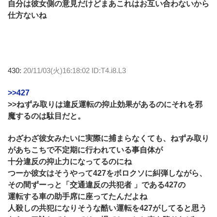
自分は彼女側の意見だけどまあこれはお互い合わないから
仕方ないね
430:
20/11/03(火)16:18:02 ID:T4.i8.L3
>>427
>>ねずみ取りは違反運転の抑止効果があるのにそれを邪
魔するのは駄目だと。
わざわざ彼女みたいに実際に捕まらなくても、ねずみ取り
があちこちで不定期に行われている事自体が
十分違反の抑止力になってるのにね
つーか彼女はそうやって427をボロクソに糾弾しながら、
その間ずーっと「交通違反の共犯者 」である427の
運転する車の助手席に座ってたんだよね
人殺しの共犯になりそうな酷い運転を427がしてると思う