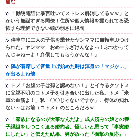
痛む
「勧誘電話に暴言吐いてストレス解消してるｗｗ」と
かいう無謀すぎる同僚！住所や個人情報を握られてる恐
怖すら理解できない頭の弱さに絶句
停車中に二人の子供を乗せたヤンママに自転車ぶつけ
られた。ヤンママ「おめーふざけんなよっ！ぶつかって
んじゃねーよ！弁償してもらうかんな！」...
隣が着席して音量上げ始めた時は渾身の「マジか…」
が出るよね他
トメ「お腹の子は孫と認めない！」とイキるクソトメ
に父親不明のコトメ子を引き合いに出した私。トメ「米
軍の血筋よ！」私「〇〇じゃないですか」←得体の知れ
ない～はお前（コトメ）のところだろｗ
「家族になるのが大事なんだよ」成人済みの娘との養
子縁組をしつこく迫る婚約者。怪しいと思って「事実婚
にしたい」と伝えた結果、男が放った『衝撃の反応』←