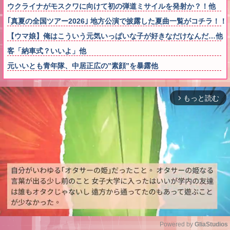
ウクライナがモスクワに向けて初の弾道ミサイルを発射か？！他
｢真夏の全国ツアー2026｣ 地方公演で披露した夏曲一覧がコチラ！！
【ウマ娘】俺はこういう元気いっぱいな子が好きなだけなんだ…他
客「納車式？いいよ」他
元いいとも青年隊、中居正広の”素顔”を暴露他
もっと読む
arrow_forward_ios
Powered by 
GliaStudios