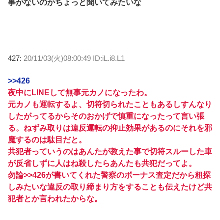
事がないのかちょっと聞いてみたいな
427:
20/11/03(火)08:00:49 ID:iL.i8.L1
>>426
夜中にLINEして無事元カノになったわ。
元カノも運転するよ、切符切られたこともあるしすんなり
したがってるからそのおかげで慎重になったって言い張
る。ねずみ取りは違反運転の抑止効果があるのにそれを邪
魔するのは駄目だと。
共犯者っていうのはあんたが教えた事で切符スルーした車
が反省しずに人はね殺したらあんたも共犯だってよ。
勿論>>426が書いてくれた警察のボーナス査定だから粗探
しみたいな違反の取り締まり方をすることも伝えたけど共
犯者とか言われたからな。