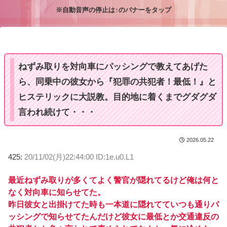
※自動音声の停止は↑のバナーをタップ
M
u
t
e
ねずみ取りを対向車にパッシングで教えてあげた
ら、同乗中の彼女から『犯罪の共犯者！最低！』と
ヒステリックに大説教。目的地に着くまでグダグダ
言われ続けて・・・
2026.05.22
425:
20/11/02(月)22:44:00 ID:1e.u0.L1
最近ねずみ取りが多くてよく警官が隠れてるけど俺は何と
なく対向車に知らせてた。
昨日彼女と出掛けてた時も一本道に隠れてていつも通りパ
ッシングで知らせてたんだけど彼女に最低とか交通違反の