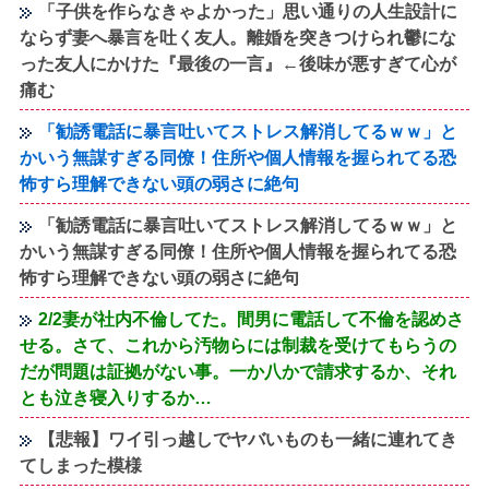
「子供を作らなきゃよかった」思い通りの人生設計に
ならず妻へ暴言を吐く友人。離婚を突きつけられ鬱にな
った友人にかけた『最後の一言』←後味が悪すぎて心が
痛む
「勧誘電話に暴言吐いてストレス解消してるｗｗ」と
かいう無謀すぎる同僚！住所や個人情報を握られてる恐
怖すら理解できない頭の弱さに絶句
「勧誘電話に暴言吐いてストレス解消してるｗｗ」と
かいう無謀すぎる同僚！住所や個人情報を握られてる恐
怖すら理解できない頭の弱さに絶句
2/2妻が社内不倫してた。間男に電話して不倫を認めさ
せる。さて、これから汚物らには制裁を受けてもらうの
だが問題は証拠がない事。一か八かで請求するか、それ
とも泣き寝入りするか…
【悲報】ワイ引っ越しでヤバいものも一緒に連れてき
てしまった模様