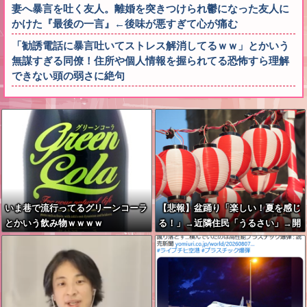
妻へ暴言を吐く友人。離婚を突きつけられ鬱になった友人に
かけた『最後の一言』←後味が悪すぎて心が痛む
「勧誘電話に暴言吐いてストレス解消してるｗｗ」とかいう
無謀すぎる同僚！住所や個人情報を握られてる恐怖すら理解
できない頭の弱さに絶句
いま巷で流行ってるグリーンコーラ
【悲報】盆踊り「楽しい！夏を感じ
とかいう飲み物ｗｗｗｗ
る！」→近隣住民「うるさい」→開
催場所半減