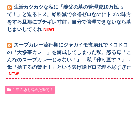
生活カツカツな私に「義父の墓の管理費10万払っ
て！」と迫るトメ。給料減で余裕ゼロなのにトメの味方
をする旦那にブチギレ寸前←自分で管理できないなら墓
じまいしてくれ
NEW!
スープカレー流行期にジャガイモ煮崩れでドロドロ
の「大惨事カレー」を錬成してしまった私、怒る母「こ
んなのスープカレーじゃない！」→私「作り直す？」→
母「捨てるの禁止！」という逃げ場ゼロで理不尽すぎた
NEW!
百年の恋も冷めた瞬間！