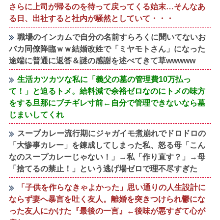
さらに上司が帰るのを待って戻ってくる始末…そんなあ
る日、出社すると社内が騒然としていて・・・
職場のインカムで自分の名前すらろくに聞いてないお
バカ同僚降臨ｗｗ結婚改姓で「ミヤモトさん」になった
途端に普通に返答＆謎の感謝を述べてきて草wwwww
生活カツカツな私に「義父の墓の管理費10万払っ
て！」と迫るトメ。給料減で余裕ゼロなのにトメの味方
をする旦那にブチギレ寸前←自分で管理できないなら墓
じまいしてくれ
スープカレー流行期にジャガイモ煮崩れでドロドロの
「大惨事カレー」を錬成してしまった私、怒る母「こん
なのスープカレーじゃない！」→私「作り直す？」→母
「捨てるの禁止！」という逃げ場ゼロで理不尽すぎた
「子供を作らなきゃよかった」思い通りの人生設計に
ならず妻へ暴言を吐く友人。離婚を突きつけられ鬱にな
った友人にかけた『最後の一言』←後味が悪すぎて心が