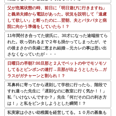
父が危篤状態の時、前日に「明日遊びに行きますね」
と義弟夫婦から電話があった。状況を説明して「遠慮
して欲しい」と断ったのに…翌朝、夫とバタバタと病
院に向かう準備をしていたら！？
11年間付き合ってた彼氏に、30才になった途端捨てら
れた。吹っ切れるまで２年も掛かってしまったが、そ
の後まさかの良縁に恵まれ結婚→元カレの事は思い出
さなくなっていたが・・・
日曜日の早朝7:00旦那と２人でベットの中でモソモソ
してるとピンポンの連打→旦那が出ようとしたら…ガ
ラスがガチャーンと割られ！？
耳鼻科に寄ってから遅刻して学校に行ったら、階段で
すれ違った先生に「遅刻なのに教室に行く気か！！」
私「いけないんですか？」先生「何だその口の利き方
は！」と私をビンタしようとした瞬間！？
私実家は小さい幼稚園を経営してる。１０月の募集も