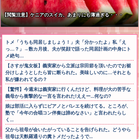
【閲覧注意】ケニアのスイカ、あまりにも薄過ぎる・・・
トメ「うちも同居しましょう！」夫「分かったよ」私「え
っ…？」→数カ月後、夫が笑顔で語った同居計画の中身にト
メ絶句…
【さすが鬼女板】義実家から立派は宗田節を頂いたのでお裾
分けしようとしたら皆に断られた。美味しいのに…それとも
私が嫌われてるの？
【驚愕】今週末は義実家に行くんだけど、料理が大の苦手な
義母から衝撃的な一言を言われた!ええー...何なの?
娘は部活に入らずにピアノとバレエを続けてる。ところが、
塾で「今年の合唱コン伴奏は諦めなさい」と言われたらし
く...
父から祖母が会いたがっていることを告げられた。どうやら
祖母は天麩羅通りの糞トメだったようで...