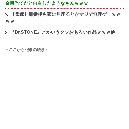
金目当てだと自白したようなもんｗｗｗ
【鬼嫁】離婚後も家に居座るとかマジで無理ゲーｗｗ
ｗｗ
『Dr.STONE』とかいうクソおもろい作品ｗｗｗ他
～ここから記事の続き～