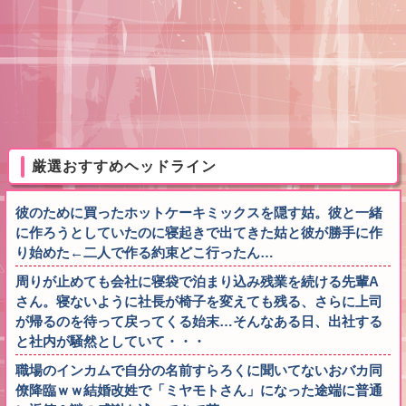
厳選おすすめヘッドライン
彼のために買ったホットケーキミックスを隠す姑。彼と一緒
に作ろうとしていたのに寝起きで出てきた姑と彼が勝手に作
り始めた←二人で作る約束どこ行ったん…
周りが止めても会社に寝袋で泊まり込み残業を続ける先輩A
さん。寝ないように社長が椅子を変えても残る、さらに上司
が帰るのを待って戻ってくる始末…そんなある日、出社する
と社内が騒然としていて・・・
職場のインカムで自分の名前すらろくに聞いてないおバカ同
僚降臨ｗｗ結婚改姓で「ミヤモトさん」になった途端に普通