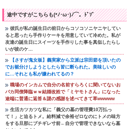
途中ですがこちらも(*ﾉ･ω･)ﾉ⌒。ﾄﾞｿﾞ
彼氏が私の誕生日の前日からコソコソニヤニヤしてい
ると思ったら手作りケーキを用意していて冷めた。私が
友達の誕生日にスイーツを手作りした事を真似したらし
いが彼のケ…
【さすが鬼女板】義実家から立派は宗田節を頂いたの
でお裾分けしようとしたら皆に断られた。美味しいの
に…それとも私が嫌われてるの？
職場のインカムで自分の名前すらろくに聞いてないお
バカ同僚降臨ｗｗ結婚改姓で「ミヤモトさん」になった
途端に普通に返答＆謎の感謝を述べてきて草wwwww
生活カツカツな私に「義父の墓の管理費10万払っ
て！」と迫るトメ。給料減で余裕ゼロなのにトメの味方
をする旦那にブチギレ寸前←自分で管理できないなら墓