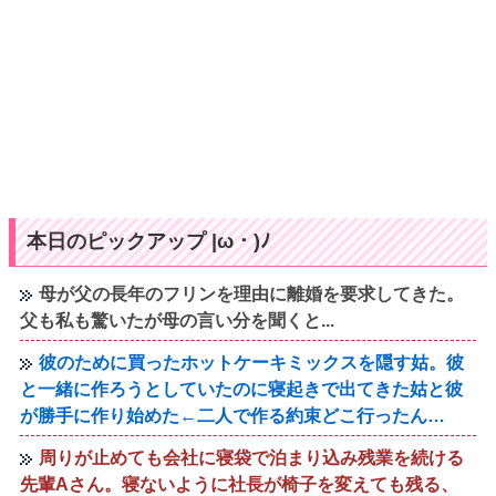
本日のピックアップ |ω・)ﾉ
母が父の長年のフリンを理由に離婚を要求してきた。
父も私も驚いたが母の言い分を聞くと...
彼のために買ったホットケーキミックスを隠す姑。彼
と一緒に作ろうとしていたのに寝起きで出てきた姑と彼
が勝手に作り始めた←二人で作る約束どこ行ったん…
周りが止めても会社に寝袋で泊まり込み残業を続ける
先輩Aさん。寝ないように社長が椅子を変えても残る、