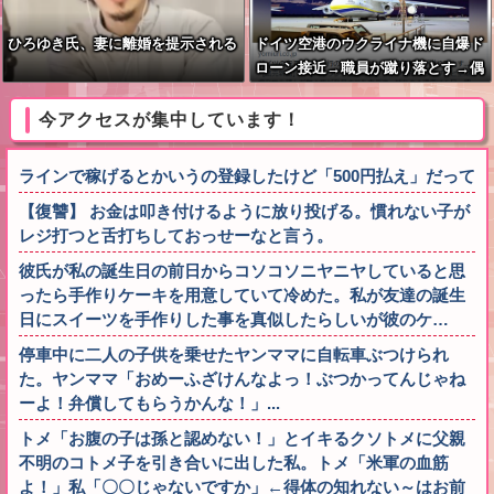
ひろゆき氏、妻に離婚を提示される
ドイツ空港のウクライナ機に自爆ド
ローン接近→職員が蹴り落とす→偶
然起爆装置が壊れセーフ
今アクセスが集中しています！
ラインで稼げるとかいうの登録したけど「500円払え」だって
【復讐】 お金は叩き付けるように放り投げる。慣れない子が
レジ打つと舌打ちしておっせーなと言う。
彼氏が私の誕生日の前日からコソコソニヤニヤしていると思
ったら手作りケーキを用意していて冷めた。私が友達の誕生
日にスイーツを手作りした事を真似したらしいが彼のケ…
停車中に二人の子供を乗せたヤンママに自転車ぶつけられ
た。ヤンママ「おめーふざけんなよっ！ぶつかってんじゃね
ーよ！弁償してもらうかんな！」...
トメ「お腹の子は孫と認めない！」とイキるクソトメに父親
不明のコトメ子を引き合いに出した私。トメ「米軍の血筋
よ！」私「〇〇じゃないですか」←得体の知れない～はお前