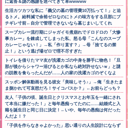
に返答＆謎の感謝を述べてきて草wwwww
生活カツカツな私に「義父の墓の管理費10万払って！」と迫
るトメ。給料減で余裕ゼロなのにトメの味方をする旦那にブ
チギレ寸前←自分で管理できないなら墓じまいしてくれ
スープカレー流行期にジャガイモ煮崩れでドロドロの「大惨
事カレー」を錬成してしまった私、怒る母「こんなのスープ
カレーじゃない！」→私「作り直す？」→母「捨てるの禁
止！」という逃げ場ゼロで理不尽すぎた
トイレを借りたママ友が洗濯カゴの中身を勝手に物色！「旦
那が後からシャワー浴びるとか私なら絶対許せないｗ」と謎
の説教を食らったんだが……人の家の洗濯カゴのぞくなよ
スッポン解体動画を見る彼女「美味しそう♪」→俺「生きたま
ま捌かれて可哀想だろ！サイコパスか？」←お前らどっち？
友人「子供の頃、誕生日とクリスマスとお年玉を一緒にされ
て本当に嫌だった！」と毎年愚痴ってたのに……結婚式と入
籍を誕生日と同じ日に決定！←いや、毎年の愚痴は何だった
んだよ！？
「子供を作らなきゃよかった」思い通りの人生設計にならず