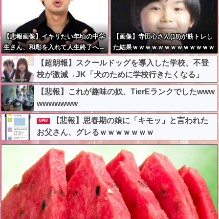
【悲報画像】イキリたい年頃の中学
【画像】寺田心さん(18)が筋トレし
生さん、和彫を入れて人生終了へ←
た結果ｗｗｗｗｗｗｗｗｗｗｗｗｗ
これw w w w w w
ｗｗｗｗｗｗ
【超朗報】スクールドッグを導入した学校、不登
校が激減→JK「犬のために学校行きたくなる」
【悲報】これが趣味の奴、TierEランクでしたwww
wwwwwww
【悲報】思春期の娘に「キモッ」と言われた
NEW
お父さん、グレるｗｗｗｗｗｗｗ