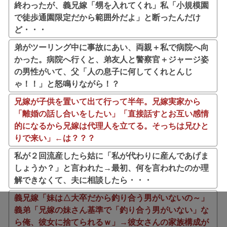
終わったが、義兄嫁「甥を入れてくれ」私「小規模園
で徒歩通園限定だから範囲外だよ」と断ったんだけ
ど・・・
弟がツーリング中に事故にあい、両親＋私で病院へ向
かった。病院へ行くと、弟友人と警察官＋ジャージ姿
の男性がいて、父「人の息子に何してくれとんじ
ゃ！！」と怒鳴りながら！？
兄嫁が子供を置いて出て行って半年。兄嫁実家から
「離婚の話し合いをしたい」「直接話すとお互い感情
的になるから兄嫁は代理人を立てる。そっちは兄ひと
りで来い」←は？？？
私が２回流産したら姑に「私が代わりに産んであげま
しょうか？」と言われた→最初、何を言われたのか理
解できなくて、夫に相談したら・・・
義兄嫁「妹は△大卒だから釣り合う男がいないの～」
義弟「兄嫁の妹さん基準で「釣り合う男がいない」な
ら俺、彼女に捨てられるｗ」→彼女さんの家族構成が