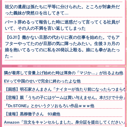
祖父の遺産は孫たちに平等に分けられた。ところが対象外だ
った義妹が突然ロを出してきて…
パート辞めるって報告した時に迷惑だって言ってくる社員が
いて、その人の不満を言い返してしまった
【GJ!!】働かない旦那の代わりに夜の仕事を始めた。でもア
フターやってたのが旦那の気に障ったみたい。生後３カ月の
娘を抱いてるってのに私を20発以上殴る。娘にも拳があたっ
た→
隣が着席して音量上げ始めた時は渾身の「マジか…」が出るよね他
EVって中国のせいで完全に終わったよな他
【困惑】明石家さんまさん「ナイターが当たり前になったらつまらな
【悲報】親「うちの子にはゲームは買い与えません。本だけで十分」
『Dr.STONE』とかいうクソおもろい作品ｗｗｗ他
【速報】黒柳徹子さん 93歳他
Amazon「注文をキャンセルしました。身分証を提出してください