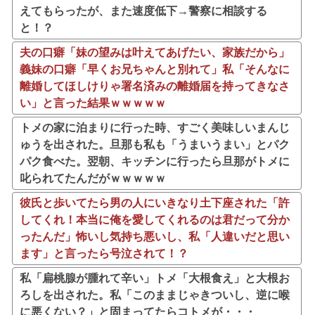
えてもらったが、また速度低下→警察に相談する
と！？
夫の口癖「妹の望みは叶えてあげたい、家族だから」
義妹の口癖「早くお兄ちゃんと別れて」私「そんなに
離婚してほしけりゃ署名済みの離婚届を持ってきなさ
い」と言った結果ｗｗｗｗｗ
トメの家に泊まりに行った時、すごく美味しいまんじ
ゅうを出された。旦那も私も「うまいうまい」とパク
パク食べた。翌朝、キッチンに行ったら旦那がトメに
叱られてたんだがｗｗｗｗｗ
彼氏と歩いてたら男の人にいきなり土下座された「許
してくれ！本当に俺を愛してくれるのは君だって分か
ったんだ」怖いし気持ち悪いし、私「人違いだと思い
ます」と言ったら号泣されて！？
私「扁桃腺が腫れて辛い」トメ「大根食え」と大根お
ろしを出された。私「このままじゃきついし、逆に喉
に悪くない？」と固まってたらコトメが・・・