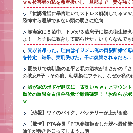
ｗｗ被害者の私を悪者扱いし、旦那まで「妻を強く
「勧誘電話に暴言吐いてストレス解消してるｗｗ
恐怖すら理解できない頭の弱さに絶句
義実家に５泊中、トメが３歳息子に謎の衛生観念
よ！」と子供に教育して黙らせた←いくらなんでも
兄が首吊った。理由はイジメ…俺の両親離婚で母
を特定→結果、実刑受けた。子に復讐されるだろ...
夏祭りで幼馴染の甚平と私の浴衣がまさかの『さ
の彼女R子→その後、幼馴染にフラれ、なぜか私の
我が家のボドゲ趣味に「古臭いｗｗ」とマウント
単位の重課金＆借金発覚で離婚確定！「お前らがボ
ｗ
【悲報】ワイのバイク、バッテリーが上がる他
【驚愕】PTA会長「PTA参加拒否した親へ最終
論争が巻き起こってしまう…他