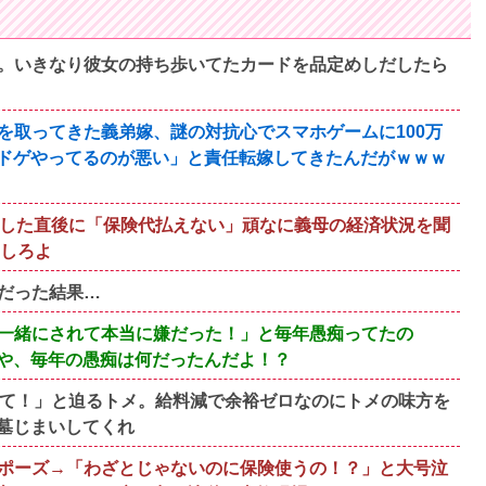
。いきなり彼女の持ち歩いてたカードを品定めしだしたら
を取ってきた義弟嫁、謎の対抗心でスマホゲームに100万
ドゲやってるのが悪い」と責任転嫁してきたんだがｗｗｗ
出した直後に「保険代払えない」頑なに義母の経済状況を聞
りしろよ
だった結果…
一緒にされて本当に嫌だった！」と毎年愚痴ってたの
や、毎年の愚痴は何だったんだよ！？
って！」と迫るトメ。給料減で余裕ゼロなのにトメの味方を
墓じまいしてくれ
ポーズ→「わざとじゃないのに保険使うの！？」と大号泣