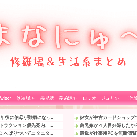
witter
修羅場≫
義兄嫁・義弟嫁≫
ロミオ・ジュリ≫
【体
後に伯母が難病になっ...
彼女が中古カードショップで
ラクション優先案内、...
義兄嫁が４人目妊娠したから
へばりついてニタニタ...
義母が仕事用PCを無断閲覧