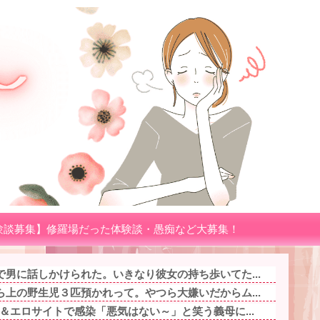
験談募集】修羅場だった体験談・愚痴など大募集！
男に話しかけられた。いきなり彼女の持ち歩いてた...
上の野生児３匹預かれって。やつら大嫌いだからム...
＆エロサイトで感染「悪気はない～」と笑う義母に...