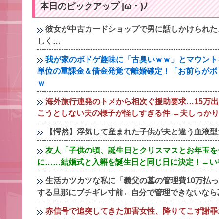
本日のピックアップ |ω・)ﾉ
彼女が中古カードショップで男に話しかけられた
しく…
我が家のボドゲ趣味に「古臭いｗｗ」とマウント
単位の重課金＆借金発覚で離婚確定！「お前らがボ
ｗ
海外旅行連発のトメから相次ぐ援助要求…15万
こうとしない夫の様子が怪しすぎる件 ←夫しっか
【愕然】浮気して産まれた子供が夫と違う血液型
友人「子供の頃、誕生日とクリスマスとお年玉を
に……結婚式と入籍を誕生日と同じ日に決定！←い
生活カツカツな私に「義父の墓の管理費10万払
する旦那にブチギレ寸前←自分で管理できないなら
赤信号で追突してきた加害女性、降りてこず謝罪