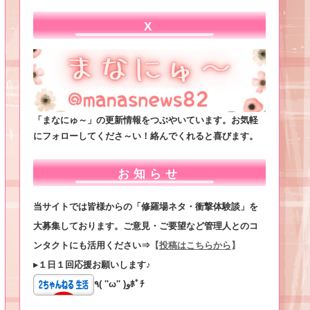
X
「まなにゅ～」の更新情報をつぶやいています。お気軽
にフォローしてくださ～い！絡んでくれると喜びます。
お知らせ
当サイトでは皆様からの「修羅場ネタ・衝撃体験談」を
大募集しております。ご意見・ご要望など管理人とのコ
ンタクトにも活用ください⇒
【
投稿はこちらから
】
▸１日１回応援お願いします♪
٩( ''ω'' )وﾎﾟﾁ