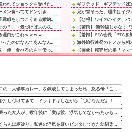
われてショックを受けた...
ギフテッド、ギフテッド2E
メン食べててドン引き…...
兄が首吊った。理由はイジメ
縁組をしつこく迫る婚約...
【悲報】ワイのバイク、バ
の？」→気づけば夫の収...
【驚愕】 新幹線じゃなく『帰
る理由がこれｗｗｗｗ
【驚愕】PTA会長「PTA参
ったのになんであんなん...
海外旅行連発のトメから相次
。俺「食べるのを手伝っ...
【画像】転売屋の娘「ママー
ら「この子はモテそう」...
義母「服装が失礼よ」私「お
【ウマ娘】各ウマ娘が弱そ
頼むな。ご飯粒を残ら...
隣の椅子の背もたれに肘を
連絡を受け付けて貰えず...
クレーマーに「何十万の買い
の「大惨事カレー」を錬成してしまった私、怒る母「こ...
押し付けてきて…ドッキドキしながら「〇〇なんだよ！...
った友人が、数年後に「実は彼、浮気してなかったかも...
らんぼ柄被り』私達の浮気を疑いビンタしてきた幼馴染...