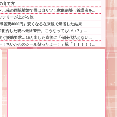
の育て方
…俺の両親離婚で母は自サツし家庭崩壊→首謀者を...
ッテリーが上がる他
省費4000円』安くなる在来線で帰省した結果...
加拒否した親へ最終警告。こうなってもいい？」...
ぐ援助要求…15万出した直後に「保険代払えない...
！ちいかわのシール貼ったよー！」親「！！！！！...
互い様ですよね〜」今までイビられ続けてきた私が...
うな場所他
置いてスロット打つ奴←これマジで意味分からん他
物をしたと思ってるの！？」と怒鳴られた。しかし...