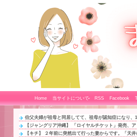
Home
当サイトについて
RSS
Facebook
T
伯父夫婦が祖母と同居してて、祖母が認知症になり、1年
【ジャングリア沖縄】 「ロイヤルチケット」発売、アト
【キチ】 ２年前に突然出て行った妻からです。「天井に