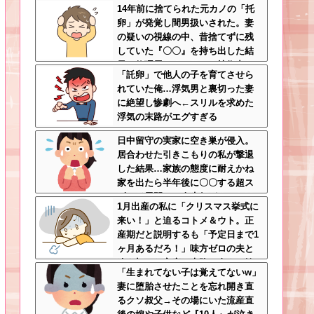
14年前に捨てられた元カノの「托
ろ
卵」が発覚し間男扱いされた。妻
の疑いの視線の中、昔捨てずに残
していた『〇〇』を持ち出した結
果←修理屋のオッサンの技術力と
「託卵」で他人の子を育てさせら
ノリが神すぎる
れていた俺…浮気男と裏切った妻
に絶望し惨劇へ←スリルを求めた
浮気の末路がエグすぎる
日中留守の実家に空き巣が侵入。
居合わせた引きこもりの私が撃退
した結果…家族の態度に耐えかね
家を出たら半年後に〇〇する超ス
ピード展開へ←人生何がきっかけ
1月出産の私に「クリスマス挙式に
で好転するか分からない
来い！」と迫るコトメ＆ウト。正
産期だと説明するも「予定日まで1
ヶ月あるだろ！」味方ゼロの夫と
冷え切った家庭の末路←命より妹
「生まれてない子は覚えてないw」
を優先する夫とは離婚一択
妻に堕胎させたことを忘れ開き直
るクソ叔父→その場にいた流産直