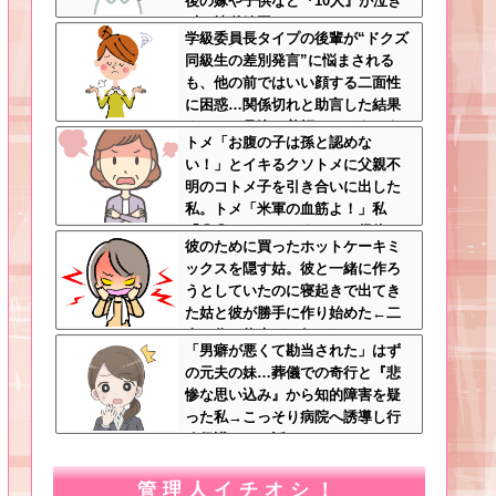
後の嫁や子供など『10人』が泣き
叫ぶ地獄絵図へ
学級委員長タイプの後輩が“ドクズ
同級生の差別発言”に悩まされる
も、他の前ではいい顔する二面性
に困惑…関係切れと助言した結果
まさかの号泣→着拒ってどういう
トメ「お腹の子は孫と認めな
こと？
い！」とイキるクソトメに父親不
明のコトメ子を引き合いに出した
私。トメ「米軍の血筋よ！」私
「〇〇じゃないですか」←得体の
彼のために買ったホットケーキミ
知れない～はお前（コトメ）のと
ックスを隠す姑。彼と一緒に作ろ
ころだろｗ
うとしていたのに寝起きで出てき
た姑と彼が勝手に作り始めた←二
人で作る約束どこ行ったん…
「男癖が悪くて勘当された」はず
の元夫の妹…葬儀での奇行と『悲
惨な思い込み』から知的障害を疑
った私→こっそり病院へ誘導し行
政保護させた話
管理人イチオシ！