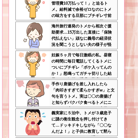
管理費10万払って！」と迫るト
いて・・・
メ。給料減で余裕ゼロなのにトメ
の味方をする旦那にブチギレ寸前
←自分で管理できないなら墓じま
海外旅行連発のトメから相次ぐ援
いしてくれ
助要求…15万出した直後に「保険
代払えない」頑なに義母の経済状
況を聞こうとしない夫の様子が怪
しすぎる件 ←夫しっかりしろよ
妊娠５ヶ月で毎日激眠の私。昼寝
の時間に毎日電話してくるトメに
ついにブチギレ「ボケ入ってんの
か！」怒鳴ってガチャ切りした結
果ｗｗ←妊婦の睡眠を邪魔する奴
手作り唐揚げを差し入れしたら
は容赦しない
「肉叩きすぎて柔らかすぎw」と文
句を言うトメ。実は〇〇の唐揚げ
と知らずバクバク食べるトメにニ
ヤニヤが止まらないｗｗ←大嫌い
義実家に５泊中、トメが３歳息子
な食材おいしく食べててワロタ
に謎の衛生観念を押し付けてき
て…ドッキドキしながら「〇〇な
んだよ！」と子供に教育して黙ら
せた←いくらなんでも汚すぎるだ