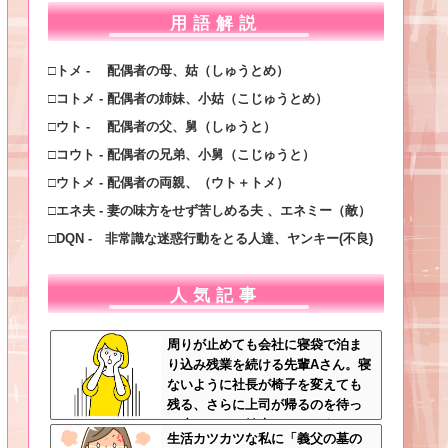
用語解説
□トメ - 配偶者の母、姑（しゅうとめ）
□コトメ - 配偶者の姉妹、小姑（こじゅうとめ）
□ウト - 配偶者の父、舅（しゅうと）
□コウト - 配偶者の兄弟、小舅（こじゅうと）
□ウトメ - 配偶者の両親、（ウト＋トメ）
□エネ夫 - 妻の味方をせず苦しめる夫 、エネミー（敵）
□DQN - 非常識な迷惑行動をとる人達、ヤンキー(不良)
人気記事
周りが止めても会社に寝袋で泊ま
り込み残業を続ける先輩Aさん。寝
ないように社長が椅子を変えても
残る、さらに上司が帰るのを待っ
て戻ってくる始末…そんなある
生活カツカツな私に「義父の墓の
日、出社すると社内が騒然として