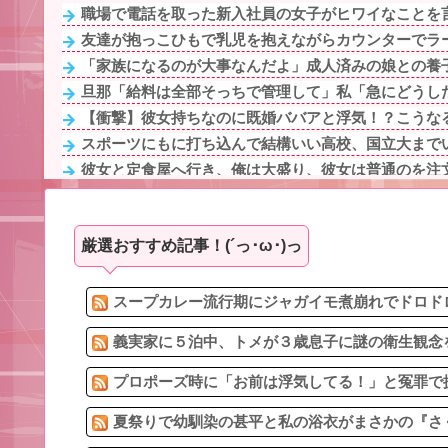
職場で電話を取った新入社員の女子がヒワイなことを言
友達が抱っこひもで乳児を抱えながらカウンターでラー
「家族になるのが大事なんだよ」成人済みの娘との養子
旦那「給料は全部そっちで管理して」私「急にどうした
【衝撃】彼女持ちなのに既婚ババアと浮気！？こうな
スポーツにもに打ち込んで結構いい高校、国立大までい
彼女と定食屋へ行き、俺は大盛り、彼女は普通のを注文
彼氏が私の友達を勝手に評価する。友達の写真を見せた
本当に本当の事を言って欲しい
厳選おすすめ記事！(´っ･ω･)っ
交際1週間の彼と食事後に、彼「女の癖に俺と同じ定食を
些細な喧嘩から妻が子供を連れて実家に帰った。一切の
カツオのサクにアニサキスらしき物体発見
スープカレー流行期にジャガイモ煮崩れでドロドロ
義実家に５泊中、トメが３歳息子に謎の衛生観念を
プロポーズ時に「お前は浮気してる！」と冤罪で振
夏祭りで幼馴染の甚平と私の浴衣がまさかの『さく