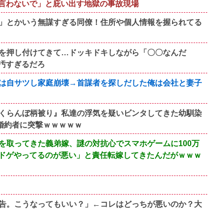
言わないで」と庇い出す地獄の事故現場
」とかいう無謀すぎる同僚！住所や個人情報を握られてる
を押し付けてきて…ドッキドキしながら「〇〇なんだ
汚すぎるだろ
は自サツし家庭崩壊→首謀者を探しだした俺は会社と妻子
くらんぼ柄被り』私達の浮気を疑いビンタしてきた幼馴染
婚約者に突撃ｗｗｗｗｗ
を取ってきた義弟嫁、謎の対抗心でスマホゲームに100万
ドゲやってるのが悪い」と責任転嫁してきたんだがｗｗｗ
警告。こうなってもいい？」←コレはどっちが悪いのか？大