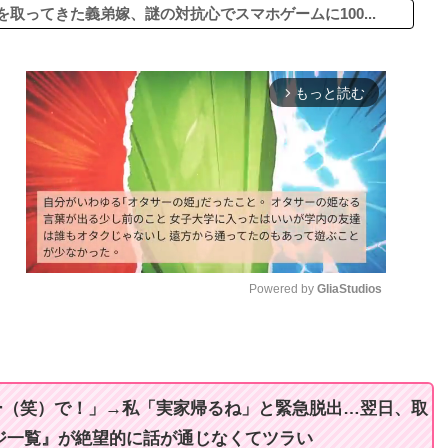
ってきた義弟嫁、謎の対抗心でスマホゲームに100...
もっと読む
arrow_forward_ios
Powered by 
GliaStudios
M
u
t
ー（笑）で！」→私「実家帰るね」と緊急脱出…翌日、取
e
ージ一覧』が絶望的に話が通じなくてツラい