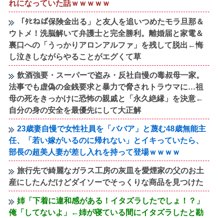
れになっていた話ｗｗｗｗｗ
「ﾀﾋねば保険金出る」と友人を追いつめたモラ旦那＆
ウトメ！洗脳解いて弁護士と完全勝利。離婚届と家電＆
裏口への「うっかりアロンアルファ」を残して脱出←悔
し泣きしながらやることがエグくて草
飲酒強要・スーパーで盗み・反社自慢の毒叔母一家。
法事でも虚偽の金銭要求と暴力で脅されトラウマに…祖
母の死をきっかけに恐怖の親戚と「永久絶縁」を決意←
自分の身の安全を最優先にして大正解
23歳妻自慢で女性社員を「ババア」と蔑む48歳無能主
任、「若い嫁がいるのに帰れない」とイキっていたら、
部長の超美人妻が差し入れを持って登場ｗｗｗｗ
旅行先で綺麗なガラス工房の灰皿を愛煙家の父のお土
産にしたんだけどダイソーでそっくりな商品を見つけた
姉「下着に違和感がある！イタズラしたでしょ！？」
俺「してないよ」←姉が寝ている間にイタズラしたと勘