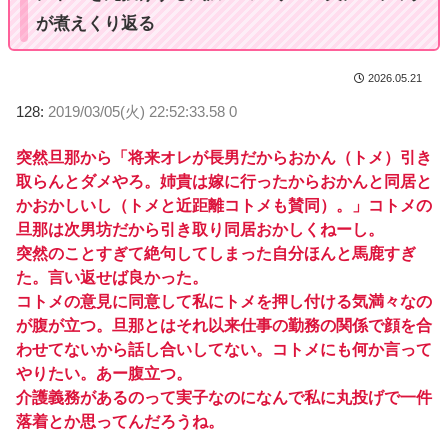
が煮えくり返る
2026.05.21
128:
2019/03/05(火) 22:52:33.58 0
突然旦那から「将来オレが長男だからおかん（トメ）引き
取らんとダメやろ。姉貴は嫁に行ったからおかんと同居と
かおかしいし（トメと近距離コトメも賛同）。」コトメの
旦那は次男坊だから引き取り同居おかしくねーし。
突然のことすぎて絶句してしまった自分ほんと馬鹿すぎ
た。言い返せば良かった。
コトメの意見に同意して私にトメを押し付ける気満々なの
が腹が立つ。旦那とはそれ以来仕事の勤務の関係で顔を合
わせてないから話し合いしてない。コトメにも何か言って
やりたい。あー腹立つ。
介護義務があるのって実子なのになんで私に丸投げで一件
落着とか思ってんだろうね。