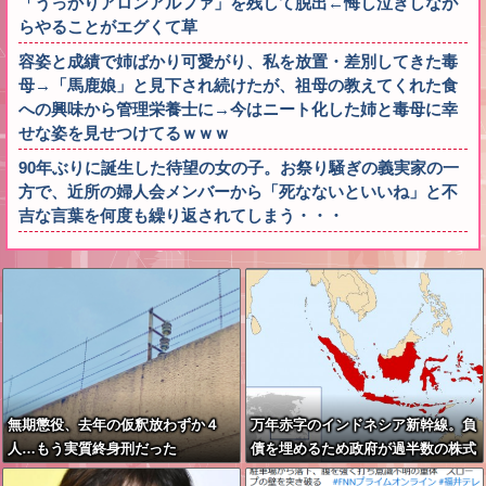
「うっかりアロンアルファ」を残して脱出←悔し泣きしなが
らやることがエグくて草
容姿と成績で姉ばかり可愛がり、私を放置・差別してきた毒
母→「馬鹿娘」と見下され続けたが、祖母の教えてくれた食
への興味から管理栄養士に→今はニート化した姉と毒母に幸
せな姿を見せつけてるｗｗｗ
90年ぶりに誕生した待望の女の子。お祭り騒ぎの義実家の一
方で、近所の婦人会メンバーから「死なないといいね」と不
吉な言葉を何度も繰り返されてしまう・・・
無期懲役、去年の仮釈放わずか４
万年赤字のインドネシア新幹線。負
人…もう実質終身刑だった
債を埋めるため政府が過半数の株式
を引き受ける