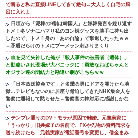
で断ると私に直接LINEしてきて絶句←大人しく自宅の風
呂に入れよ
日頃から「泥棒の9割は韓国人」と嫌韓発言を繰り返す
トメ！冬ソナにハマり私のヨン様グッズを勝手に持ち出
したので、トメ自身の「あの自論」で撃退したったｗｗ
←矛盾だらけのトメにブーメラン刺さりまくり
血を見て失神した俺が「殺人事件の被害者（遺体）」
と勘違いされ現場が大パニックに！勇敢なおばちゃんと
オジサン達の団結力と勘違い劇がこちらｗｗ
「日本放送協会です」と名乗る男にドアを開けたら地
獄…テレビもないのに居座り脅迫してきたNHK集金人を
警察に通報して黙らせた←警察官の神対応に感謝しかな
い
テンプレ通りのDV・モラが原因で離婚。元義実家に
「うっかり」旧姓嫁子の名前で、FXや先物の資料請求を
送り続けたら…元義実家が電話番号を変更し、借金まみ