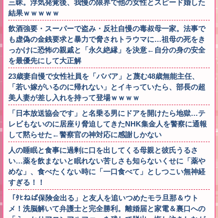
三昧。浮気発覚後、我慢の限界で他の女性とスピード婚した
結果ｗｗｗｗｗ
飲酒強要・スーパーで盗み・反社自慢の毒叔母一家。法事で
も虚偽の金銭要求と暴力で脅されトラウマに…祖母の死をき
っかけに恐怖の親戚と「永久絶縁」を決意←自分の身の安全
を最優先にして大正解
23歳妻自慢で女性社員を「ババア」と蔑む48歳無能主任、
「若い嫁がいるのに帰れない」とイキっていたら、部長の超
美人妻が差し入れを持って登場ｗｗｗｗ
「日本放送協会です」と名乗る男にドアを開けたら地獄…テ
レビもないのに居座り脅迫してきたNHK集金人を警察に通報
して黙らせた←警察官の神対応に感謝しかない
人の睡眠と食事に過剰に口を出してくる母親と彼氏うるさ
い…薬を飲まないと眠れない苦しさも知らないくせに「薬や
めな」、食べたくない時に「一口食べて」としつこい無神経
すぎる！！
「ﾀﾋねば保険金出る」と友人を追いつめたモラ旦那＆ウト
メ！洗脳解いて弁護士と完全勝利。離婚届と家電＆裏口への