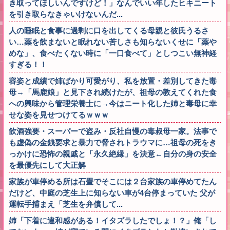
き取ってほしいんですけど！」なんでいい年したヒキニート
を引き取らなきゃいけないんだ...
人の睡眠と食事に過剰に口を出してくる母親と彼氏うるさ
い…薬を飲まないと眠れない苦しさも知らないくせに「薬や
めな」、食べたくない時に「一口食べて」としつこい無神経
すぎる！！
容姿と成績で姉ばかり可愛がり、私を放置・差別してきた毒
母→「馬鹿娘」と見下され続けたが、祖母の教えてくれた食
への興味から管理栄養士に→今はニート化した姉と毒母に幸
せな姿を見せつけてるｗｗｗ
飲酒強要・スーパーで盗み・反社自慢の毒叔母一家。法事で
も虚偽の金銭要求と暴力で脅されトラウマに…祖母の死をき
っかけに恐怖の親戚と「永久絶縁」を決意←自分の身の安全
を最優先にして大正解
家族が車停める所は石畳でそこには２台家族の車停めてたん
だけど、中庭の芝生上に知らない車が4台停まっていた 父が
運転手捕まえ「芝生を弁償して...
姉「下着に違和感がある！イタズラしたでしょ！？」俺「し