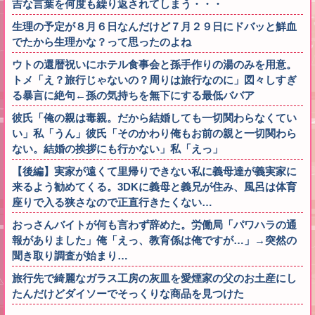
吉な言葉を何度も繰り返されてしまう・・・
生理の予定が８月６日なんだけど７月２９日にドバッと鮮血
でたから生理かな？って思ったのよね
ウトの還暦祝いにホテル食事会と孫手作りの湯のみを用意。
トメ「え？旅行じゃないの？周りは旅行なのに」図々しすぎ
る暴言に絶句←孫の気持ちを無下にする最低ババア
彼氏「俺の親は毒親。だから結婚しても一切関わらなくてい
い」私「うん」彼氏「そのかわり俺もお前の親と一切関わら
ない。結婚の挨拶にも行かない」私「えっ」
【後編】実家が遠くて里帰りできない私に義母達が義実家に
来るよう勧めてくる。3DKに義母と義兄が住み、風呂は体育
座りで入る狭さなので正直行きたくない…
おっさんバイトが何も言わず辞めた。労働局「パワハラの通
報がありました」俺「えっ、教育係は俺ですが…」→突然の
聞き取り調査が始まり…
旅行先で綺麗なガラス工房の灰皿を愛煙家の父のお土産にし
たんだけどダイソーでそっくりな商品を見つけた