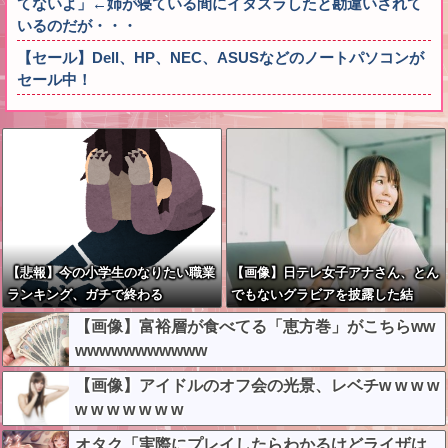
てないよ」←姉が寝ている間にイタズラしたと勘違いされて
いるのだが・・・
【セール】Dell、HP、NEC、ASUSなどのノートパソコンが
セール中！
【悲報】今の小学生のなりたい職業
【画像】日テレ女子アナさん、とん
ランキング、ガチで終わる
でもないグラビアを披露した結
果・・・
【画像】富裕層が食べてる「恵方巻」がこちらww
wwwwwwwwwww
【画像】アイドルのオフ会の光景、レベチw w w w
w w w w w w w
オタク「実際にプレイしたらわかるけどライザは