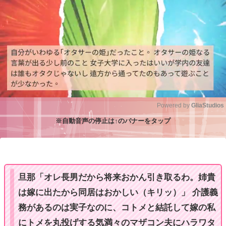
Powered by 
GliaStudios
※自動音声の停止は↑のバナーをタップ
M
u
t
e
旦那「オレ長男だから将来おかん引き取るわ。姉貴
は嫁に出たから同居はおかしい（キリッ）」 介護義
務があるのは実子なのに、コトメと結託して嫁の私
にトメを丸投げする気満々のマザコン夫にハラワタ