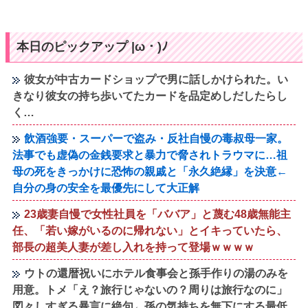
本日のピックアップ |ω・)ﾉ
彼女が中古カードショップで男に話しかけられた。い
きなり彼女の持ち歩いてたカードを品定めしだしたらし
く…
飲酒強要・スーパーで盗み・反社自慢の毒叔母一家。
法事でも虚偽の金銭要求と暴力で脅されトラウマに…祖
母の死をきっかけに恐怖の親戚と「永久絶縁」を決意←
自分の身の安全を最優先にして大正解
23歳妻自慢で女性社員を「ババア」と蔑む48歳無能主
任、「若い嫁がいるのに帰れない」とイキっていたら、
部長の超美人妻が差し入れを持って登場ｗｗｗｗ
ウトの還暦祝いにホテル食事会と孫手作りの湯のみを
用意。トメ「え？旅行じゃないの？周りは旅行なのに」
図々しすぎる暴言に絶句←孫の気持ちを無下にする最低