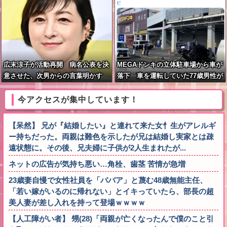
広末涼子が活動再開 病名公表を決
MEGAドンキの立体駐車場から車が
意させた、次男からの言葉明かす
落下 車を運転していた77歳男性が
意識不明 助手席の妻は腰を骨折
今アクセスが集中しています！
【呆然】 兄が『結婚したい』と連れて来た女忄生がアレルギ
ー持ちだった。両親は難色を示したが兄は結婚し実家とは疎
遠状態に。その後、兄夫婦に子供が2人生まれたが...
ネットの広告が気持ち悪い…角栓、歯茎 苦情が急増
23歳妻自慢で女性社員を「ババア」と蔑む48歳無能主任、
「若い嫁がいるのに帰れない」とイキっていたら、部長の超
美人妻が差し入れを持って登場ｗｗｗｗ
【人工障がい者】 甥(28)「両親が亡くなったんで僕のこと引