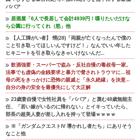
ババア
居酒屋「6人で長居して会計4939円！喋りたいだけな
ら公園に行ってくれ（怒」他
【人工障がい者】 甥(28)「両親が亡くなったんで僕の
こと引き取ってほしいんですけど！」なんでいい年した
ヒキニートを引き取らなきゃいけないんだ...
飲酒強要・スーパーで盗み・反社自慢の毒叔母一家。
法事でも虚偽の金銭要求と暴力で脅されトラウマに…祖
母の死をきっかけに恐怖の親戚と「永久絶縁」を決意←
自分の身の安全を最優先にして大正解
23歳妻自慢で女性社員を「ババア」と蔑む48歳無能主
任、「若い嫁がいるのに帰れない」とイキっていたら、
部長の超美人妻が差し入れを持って登場ｗｗｗｗ
※「ガンダムクエストIV 導かれし者たち」にありそう
なこと他