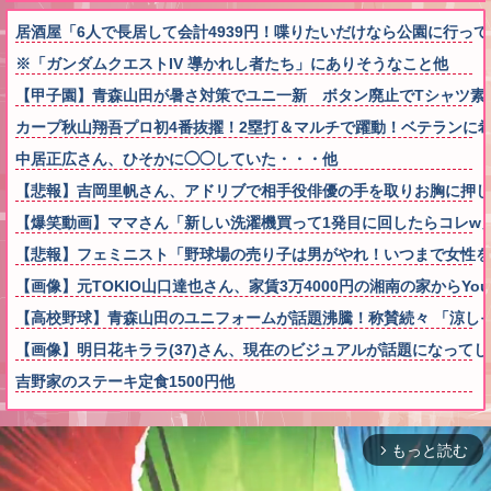
居酒屋「6人で長居して会計4939円！喋りたいだけなら公園に行っ
※「ガンダムクエストIV 導かれし者たち」にありそうなこと他
【甲子園】青森山田が暑さ対策でユニ一新 ボタン廃止でTシャツ素材w
カープ秋山翔吾プロ初4番抜擢！2塁打＆マルチで躍動！ベテランに
中居正広さん、ひそかに◯◯していた・・・他
【悲報】吉岡里帆さん、アドリブで相手役俳優の手を取りお胸に押し
【爆笑動画】ママさん「新しい洗濯機買って1発目に回したらコレw」←こwれw
【悲報】フェミニスト「野球場の売り子は男がやれ！いつまで女性を
【画像】元TOKIO山口達也さん、家賃3万4000円の湘南の家からYo
【高校野球】青森山田のユニフォームが話題沸騰！称賛続々 「涼し
【画像】明日花キララ(37)さん、現在のビジュアルが話題になって
吉野家のステーキ定食1500円他
もっと読む
arrow_forward_ios