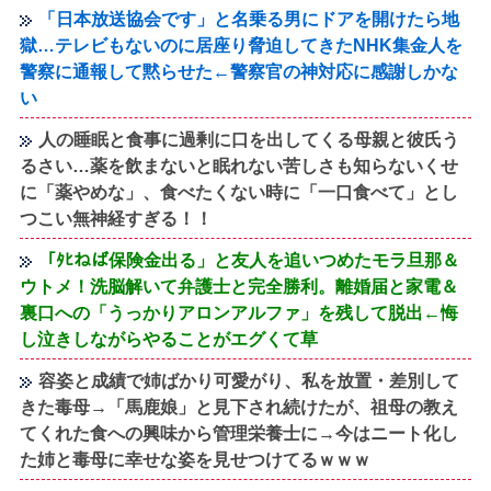
「日本放送協会です」と名乗る男にドアを開けたら地
獄…テレビもないのに居座り脅迫してきたNHK集金人を
警察に通報して黙らせた←警察官の神対応に感謝しかな
い
人の睡眠と食事に過剰に口を出してくる母親と彼氏う
るさい…薬を飲まないと眠れない苦しさも知らないくせ
に「薬やめな」、食べたくない時に「一口食べて」とし
つこい無神経すぎる！！
「ﾀﾋねば保険金出る」と友人を追いつめたモラ旦那＆
ウトメ！洗脳解いて弁護士と完全勝利。離婚届と家電＆
裏口への「うっかりアロンアルファ」を残して脱出←悔
し泣きしながらやることがエグくて草
容姿と成績で姉ばかり可愛がり、私を放置・差別して
きた毒母→「馬鹿娘」と見下され続けたが、祖母の教え
てくれた食への興味から管理栄養士に→今はニート化し
た姉と毒母に幸せな姿を見せつけてるｗｗｗ