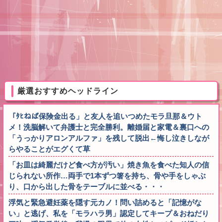
厳選おすすめヘッドライン
「ﾀﾋねば保険金出る」と友人を追いつめたモラ旦那＆ウト
メ！洗脳解いて弁護士と完全勝利。離婚届と家電＆裏口への
「うっかりアロンアルファ」を残して脱出←悔し泣きしなが
らやることがエグくて草
「お皿は綺麗だけど食べ方が汚い」焼き魚を食べた知人の信
じられない所作…両手で1本ずつ箸を持ち、骨や手をしゃぶ
り、口から出した骨をテーブルに並べる・・・
浮気と緊急避妊薬を隠す元カノ！問い詰めると「記憶がな
い」と逃げ、私を「モラハラ男」認定してキープ＆おねだり