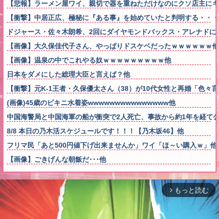
【悲報】ラーメン屋ワイ、親切で器を重ねただけなのにクソ店主にキ
【衝撃】中居正広、極秘に『ある事』を始めていたと判明する・・・
ドジャース・佐々木朗希、2回にダイヤモンドバックス・アレナドに
【画像】大久保佳代子さん、やっぱりドスケベだったｗｗｗｗｗｗ他
【画像】温泉の中でこれやる奴ｗｗｗｗｗｗｗｗｗ他
日本をダメにした総理大臣と言えば？他
【衝撃】元K-1王者・久保優太さん（38）が10代女性と再婚「色
(画像)45歳のビキニ水着姿wwwwwwwwwwwwwww他
中国海警局と中国海軍の船が衝突で2人死亡、事故から約1年を経て
8/8 本日の乃木活スケジュールです！！！【乃木坂46】他
フリマ民「あと500円値下げ出来ませんか」ワイ「ほ～い購入ｗ」他
【画像】ごきげんな朝飯だ･･･他
もっと読む
arrow_forward_ios