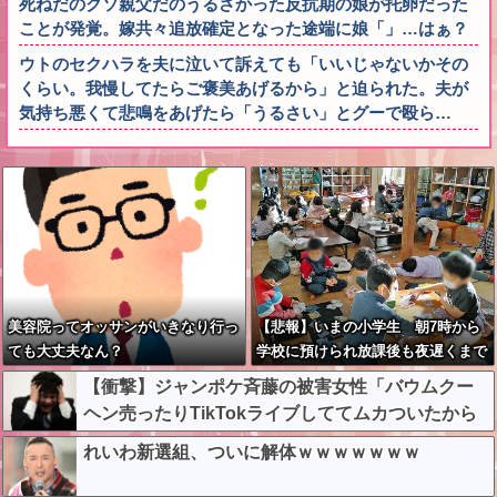
死ねだのクソ親父だのうるさかった反抗期の娘が托卵だった
ことが発覚。嫁共々追放確定となった途端に娘「」…はぁ？
ウトのセクハラを夫に泣いて訴えても「いいじゃないかその
くらい。我慢してたらご褒美あげるから」と迫られた。夫が
気持ち悪くて悲鳴をあげたら「うるさい」とグーで殴ら…
美容院ってオッサンがいきなり行っ
【悲報】いまの小学生 朝7時から
ても大丈夫なん？
学校に預けられ放課後も夜遅くまで
学童に預けられる生活をしていたw
【衝撃】ジャンポケ斉藤の被害女性「バウムクー
wwwwwwwwwwwww
ヘン売ったりTikTokライブしててムカついたから
示談しなかった」←コレってさ…
れいわ新選組、ついに解体ｗｗｗｗｗｗｗ