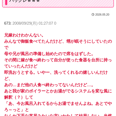
バックレｗｗｗ
2026.05.20
673:
2008/09/29(月) 01:27:07 0
兄嫁わけわかんない。
みんなで御飯食べてたんだけど、甥が眠そうにしていたの
で
母や兄が風呂の準備し始めたので席をはずした。
その間に嫁が食べ終わって自分が使った食器を台所に持っ
ていったんだけど
即洗おうとする。いやー、洗ってくれるの嬉しいんだけ
ど、
あの…まだ他の人食べ終わってないんだけど…。
あと我が家のボイラーとかお湯がでるシステムを変な風に
解釈（？）して
「あ、今お風呂入れてるからお湯でませんよね。あとでや
ろ～っと」と
なんか下手な芝居みたいな言いかたして結局しない。当然