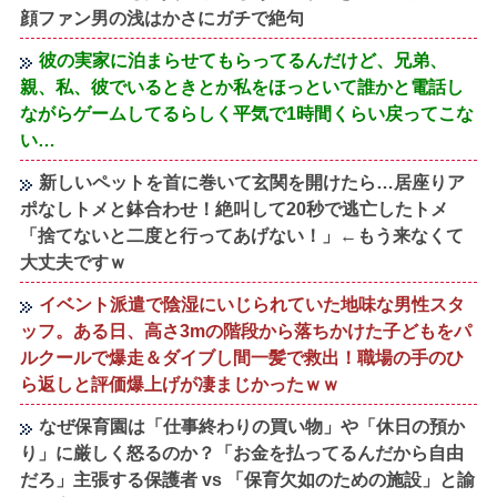
顔ファン男の浅はかさにガチで絶句
彼の実家に泊まらせてもらってるんだけど、兄弟、
親、私、彼でいるときとか私をほっといて誰かと電話し
ながらゲームしてるらしく平気で1時間くらい戻ってこな
い…
新しいペットを首に巻いて玄関を開けたら…居座りア
ポなしトメと鉢合わせ！絶叫して20秒で逃亡したトメ
「捨てないと二度と行ってあげない！」←もう来なくて
大丈夫ですｗ
イベント派遣で陰湿にいじられていた地味な男性スタ
ッフ。ある日、高さ3mの階段から落ちかけた子どもをパ
ルクールで爆走＆ダイブし間一髪で救出！職場の手のひ
ら返しと評価爆上げが凄まじかったｗｗ
なぜ保育園は「仕事終わりの買い物」や「休日の預か
り」に厳しく怒るのか？「お金を払ってるんだから自由
だろ」主張する保護者 vs 「保育欠如のための施設」と諭