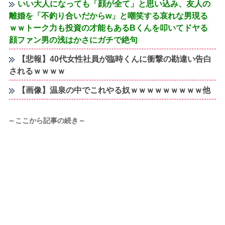
いい大人になっても「顔が全て」と思い込み、友人の
離婚を「不釣り合いだからw」と嘲笑する哀れな男現る
ｗｗトーク力も投資の才能もあるBくんを叩いてドヤる
顔ファン男の浅はかさにガチで絶句
【悲報】40代女性社員が臨時くんに衝撃の勘違い告白
されるｗｗｗｗ
【画像】温泉の中でこれやる奴ｗｗｗｗｗｗｗｗｗ他
～ここから記事の続き～