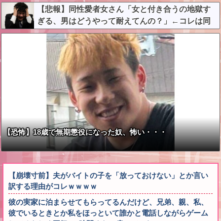
【悲報】同性愛者女さん「女と付き合うの地獄す
ぎる、男はどうやって耐えてんの？」←コレは同
意せざるおえないと話題に
【恐怖】18歳で無期懲役になった奴、怖い・・・
【崩壊寸前】夫がバイトの子を「放っておけない」とか言い
訳する理由がコレｗｗｗｗ
彼の実家に泊まらせてもらってるんだけど、兄弟、親、私、
彼でいるときとか私をほっといて誰かと電話しながらゲーム