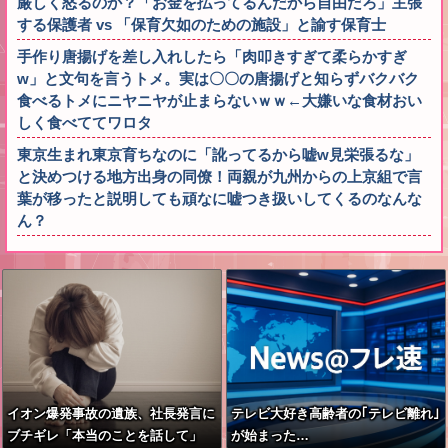
厳しく怒るのか？「お金を払ってるんだから自由だろ」主張
する保護者 vs 「保育欠如のための施設」と諭す保育士
手作り唐揚げを差し入れしたら「肉叩きすぎて柔らかすぎ
w」と文句を言うトメ。実は〇〇の唐揚げと知らずバクバク
食べるトメにニヤニヤが止まらないｗｗ←大嫌いな食材おい
しく食べててワロタ
東京生まれ東京育ちなのに「訛ってるから嘘w見栄張るな」
と決めつける地方出身の同僚！両親が九州からの上京組で言
葉が移ったと説明しても頑なに嘘つき扱いしてくるのなんな
ん？
イオン爆発事故の遺族、社長発言に
テレビ大好き高齢者の｢テレビ離れ｣
ブチギレ「本当のことを話して」
が始まった…