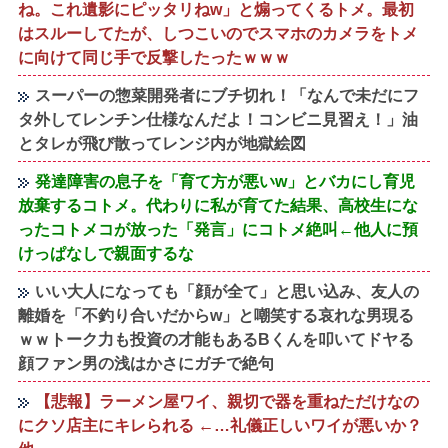
ね。これ遺影にピッタリねw」と煽ってくるトメ。最初
はスルーしてたが、しつこいのでスマホのカメラをトメ
に向けて同じ手で反撃したったｗｗｗ
スーパーの惣菜開発者にブチ切れ！「なんで未だにフ
タ外してレンチン仕様なんだよ！コンビニ見習え！」油
とタレが飛び散ってレンジ内が地獄絵図
発達障害の息子を「育て方が悪いw」とバカにし育児
放棄するコトメ。代わりに私が育てた結果、高校生にな
ったコトメコが放った「発言」にコトメ絶叫←他人に預
けっぱなしで親面するな
いい大人になっても「顔が全て」と思い込み、友人の
離婚を「不釣り合いだからw」と嘲笑する哀れな男現る
ｗｗトーク力も投資の才能もあるBくんを叩いてドヤる
顔ファン男の浅はかさにガチで絶句
【悲報】ラーメン屋ワイ、親切で器を重ねただけなの
にクソ店主にキレられる ←…礼儀正しいワイが悪いか？