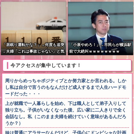
「居眠り運転かな？」→何度も追突
「小泉やめろ！」→市民らが横浜駅
→夫婦「これは事故じゃない」と気
前で大絶叫ｗｗｗｗｗｗｗｗ
付く…
今アクセスが集中しています！
周りからめっちゃポジティブとか努力家とか言われる。しか
し私は自分で言うのもなんだけど成人するまで人生ハードモ
ードだった・・・
上が就職で一人暮らしを始め、下は職人として弟子入りして
独り立ち。子供がいなくなった後、広い家に二人きりで全く
会話なし。私（このまま夫婦を続けていく意味があるんだろ
うか？）
妹は普通にアラサーなんだけど、子供心にドンピシャな計画