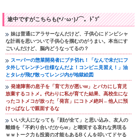
途中ですがこちらも(*ﾉ･ω･)ﾉ⌒。ﾄﾞｿﾞ
妹は普通にアラサーなんだけど、子供心にドンピシャ
な計画を思いついて子供心を掴むのがうまい。本当にす
ごいんだけど、脳内どうなってるの？
スーパーの惣菜開発者にブチ切れ！「なんで未だにフ
タ外してレンチン仕様なんだよ！コンビニ見習え！」油
とタレが飛び散ってレンジ内が地獄絵図
発達障害の息子を「育て方が悪いw」とバカにし育児
放棄するコトメ。代わりに私が育てた結果、高校生にな
ったコトメコが放った「発言」にコトメ絶叫←他人に預
けっぱなしで親面するな
いい大人になっても「顔が全て」と思い込み、友人の
離婚を「不釣り合いだからw」と嘲笑する哀れな男現る
ｗｗトーク力も投資の才能もあるBくんを叩いてドヤる