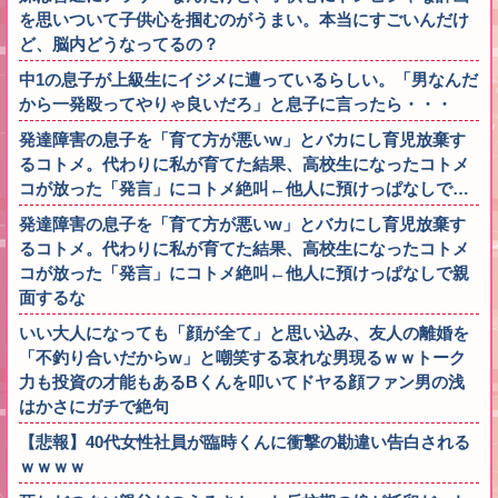
を思いついて子供心を掴むのがうまい。本当にすごいんだけ
ど、脳内どうなってるの？
中1の息子が上級生にイジメに遭っているらしい。「男なんだ
から一発殴ってやりゃ良いだろ」と息子に言ったら・・・
発達障害の息子を「育て方が悪いw」とバカにし育児放棄す
るコトメ。代わりに私が育てた結果、高校生になったコトメ
コが放った「発言」にコトメ絶叫←他人に預けっぱなしで…
発達障害の息子を「育て方が悪いw」とバカにし育児放棄す
るコトメ。代わりに私が育てた結果、高校生になったコトメ
コが放った「発言」にコトメ絶叫←他人に預けっぱなしで親
面するな
いい大人になっても「顔が全て」と思い込み、友人の離婚を
「不釣り合いだからw」と嘲笑する哀れな男現るｗｗトーク
力も投資の才能もあるBくんを叩いてドヤる顔ファン男の浅
はかさにガチで絶句
【悲報】40代女性社員が臨時くんに衝撃の勘違い告白される
ｗｗｗｗ