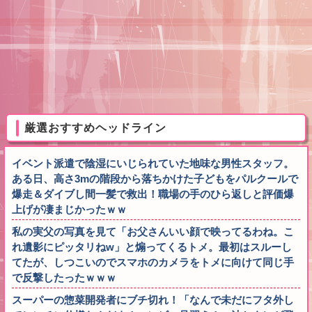
厳選おすすめヘッドライン
イベント派遣で陰湿にいじられていた地味な男性スタッフ。
ある日、高さ3mの階段から落ちかけた子どもをパルクールで
爆走＆ダイブし間一髪で救出！職場の手のひら返しと評価爆
上げが凄まじかったｗｗ
私の実父の写真を見て「お父さんいい顔で映ってるわね。こ
れ遺影にピッタリねw」と煽ってくるトメ。最初はスルーし
てたが、しつこいのでスマホのカメラをトメに向けて同じ手
で反撃したったｗｗｗ
スーパーの惣菜開発者にブチ切れ！「なんで未だにフタ外し