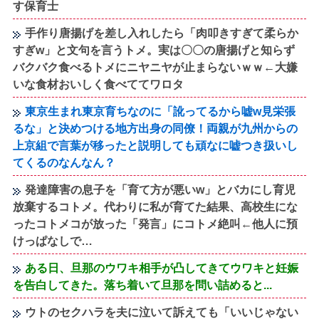
す保育士
手作り唐揚げを差し入れしたら「肉叩きすぎて柔らか
すぎw」と文句を言うトメ。実は〇〇の唐揚げと知らず
バクバク食べるトメにニヤニヤが止まらないｗｗ←大嫌
いな食材おいしく食べててワロタ
東京生まれ東京育ちなのに「訛ってるから嘘w見栄張
るな」と決めつける地方出身の同僚！両親が九州からの
上京組で言葉が移ったと説明しても頑なに嘘つき扱いし
てくるのなんなん？
発達障害の息子を「育て方が悪いw」とバカにし育児
放棄するコトメ。代わりに私が育てた結果、高校生にな
ったコトメコが放った「発言」にコトメ絶叫←他人に預
けっぱなしで…
ある日、旦那のウワキ相手が凸してきてウワキと妊娠
を告白してきた。落ち着いて旦那を問い詰めると...
ウトのセクハラを夫に泣いて訴えても「いいじゃない