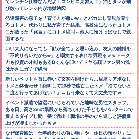
てレンチン仕様なんだよ！コンビニ見習え！」油とタレが飛
び散ってレンジ内が地獄絵図
発達障害の息子を「育て方が悪いw」とバカにし育児放棄す
るコトメ。代わりに私が育てた結果、高校生になったコトメ
コが放った「発言」にコトメ絶叫←他人に預けっぱなしで親
面するな
いい大人になっても「顔が全て」と思い込み、友人の離婚を
「不釣り合いだからw」と嘲笑する哀れな男現るｗｗトーク
力も投資の才能もあるBくんを叩いてドヤる顔ファン男の浅
はかさにガチで絶句
新しいペットを首に巻いて玄関を開けたら…居座りアポなし
トメと鉢合わせ！絶叫して20秒で逃亡したトメ「捨てないと
二度と行ってあげない！」←もう来なくて大丈夫ですｗ
イベント派遣で陰湿にいじられていた地味な男性スタッフ。
ある日、高さ3mの階段から落ちかけた子どもをパルクールで
爆走＆ダイブし間一髪で救出！職場の手のひら返しと評価爆
上げが凄まじかったｗｗ
なぜ保育園は「仕事終わりの買い物」や「休日の預かり」に