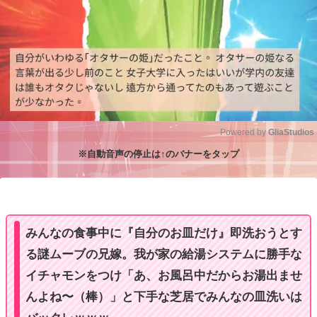
Powered by 
GliaStudios
※自動音声の停止は↑のバナーをタップ
M
u
t
e
みんなの食事中に『自分のお皿だけ』即洗おうとす
る謎ムーブの兄嫁。我が家の給湯システムに勝手な
イチャモンをつけ「あ、お風呂中だからお湯出ませ
んよね〜（棒）」と下手な芝居でみんなの皿洗いは