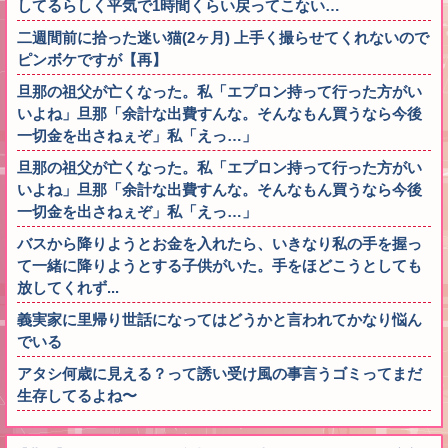
してるらしく平気で1時間くらい戻ってこない…
二週間前に拾った迷い猫(2ヶ月) 上手く撮らせてくれないので
ピンボケですが【再】
旦那の祖父が亡くなった。私「エプロン持って行った方がい
いよね」旦那「余計な出費すんな。そんなもん買うなら今後
一切金を出さねぇぞ」私「えっ…」
旦那の祖父が亡くなった。私「エプロン持って行った方がい
いよね」旦那「余計な出費すんな。そんなもん買うなら今後
一切金を出さねぇぞ」私「えっ…」
バスから降りようとお金を入れたら、いきなり私の手を握っ
て一緒に降りようとする子供がいた。手をほどこうとしても
放してくれず...
義実家に里帰り世話になってはどうかと言われてかなり悩ん
でいる
アタシ何歳に見える？って誘い受け風の事言うゴミってまだ
生存してるよね〜