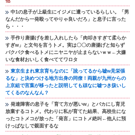
他
中1の息子が上級生にイジメに遭っているらしい。「男
なんだから一発殴ってやりゃ良いだろ」と息子に言った
ら・・・
手作り唐揚げを差し入れしたら「肉叩きすぎて柔らか
すぎw」と文句を言うトメ。実は〇〇の唐揚げと知らず
バクバク食べるトメにニヤニヤが止まらないｗｗ←大嫌
いな食材おいしく食べててワロタ
東京生まれ東京育ちなのに「訛ってるから嘘w見栄張
るな」と決めつける地方出身の同僚！両親が九州からの
上京組で言葉が移ったと説明しても頑なに嘘つき扱いし
てくるのなんなん？
発達障害の息子を「育て方が悪いw」とバカにし育児
放棄するコトメ。代わりに私が育てた結果、高校生にな
ったコトメコが放った「発言」にコトメ絶叫←他人に預
けっぱなしで親面するな