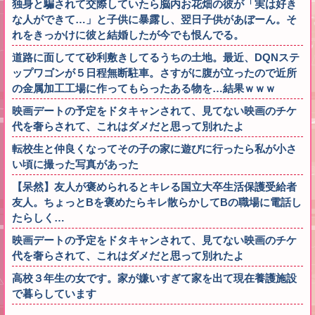
独身と騙されて交際していたら脳内お花畑の彼が「実は好き
な人ができて…」と子供に暴露し、翌日子供があぼーん。そ
れをきっかけに彼と結婚したが今でも恨んでる。
道路に面してて砂利敷きしてるうちの土地。最近、DQNステ
ップワゴンが５日程無断駐車。さすがに腹が立ったので近所
の金属加工工場に作ってもらったある物を…結果ｗｗｗ
映画デートの予定をドタキャンされて、見てない映画のチケ
代を奢らされて、これはダメだと思って別れたよ
転校生と仲良くなってその子の家に遊びに行ったら私が小さ
い頃に撮った写真があった
【呆然】友人が褒められるとキレる国立大卒生活保護受給者
友人。ちょっとBを褒めたらキレ散らかしてBの職場に電話し
たらしく…
映画デートの予定をドタキャンされて、見てない映画のチケ
代を奢らされて、これはダメだと思って別れたよ
高校３年生の女です。家が嫌いすぎて家を出て現在養護施設
で暮らしています