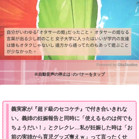
Powered by 
GliaStudios
※自動音声の停止は↑のバナーをタップ
M
u
t
e
義実家が『超ド級のセコケチ』で付き合いきれな
い。義姉の妊娠報告と同時に「使えるものは何でも
ちょうだい！」とクレクレ…私が妊娠した時は「お
前の実姉から育児グッズ奪えｗ」って言ったくせ