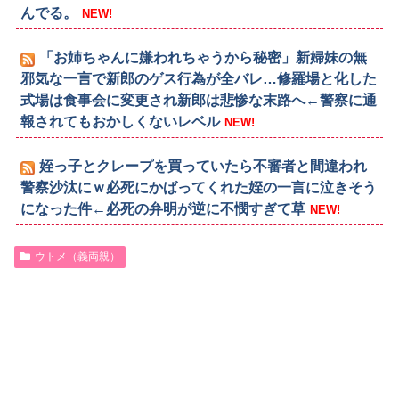
んでる。
NEW!
「お姉ちゃんに嫌われちゃうから秘密」新婦妹の無
邪気な一言で新郎のゲス行為が全バレ…修羅場と化した
式場は食事会に変更され新郎は悲惨な末路へ←警察に通
報されてもおかしくないレベル
NEW!
姪っ子とクレープを買っていたら不審者と間違われ
警察沙汰にｗ必死にかばってくれた姪の一言に泣きそう
になった件←必死の弁明が逆に不憫すぎて草
NEW!
ウトメ（義両親）