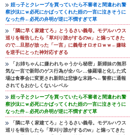
姪っ子とクレープを買っていたら不審者と間違われ警
察沙汰にｗ必死にかばってくれた姪の一言に泣きそうに
なった件←必死の弁明が逆に不憫すぎて草
「隣に早く家建てろ」とうるさい義母。モデルハウス
巡りを報告したら「草刈り誰がするのw」と煽ってきた
ので…旦那が放った「一言」に義母オロオロｗｗ←嫌味
を逆手にとった神対応すぎる
「お姉ちゃんに嫌われちゃうから秘密」新婦妹の無邪
気な一言で新郎のゲス行為が全バレ…修羅場と化した式
場は食事会に変更され新郎は悲惨な末路へ←警察に通報
されてもおかしくないレベル
姪っ子とクレープを買っていたら不審者と間違われ警
察沙汰にｗ必死にかばってくれた姪の一言に泣きそうに
なった件←必死の弁明が逆に不憫すぎて草
「隣に早く家建てろ」とうるさい義母。モデルハウス
巡りを報告したら「草刈り誰がするのw」と煽ってきた