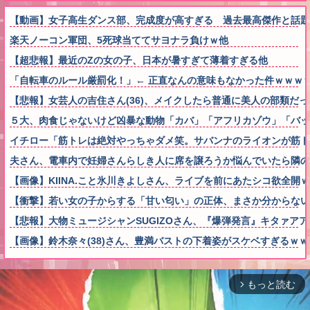
【動画】女子高生ダンス部、完成度が高すぎる 過去最高傑作と話題
楽天ノーコン軍団、5死球当ててサヨナラ負けｗ他
【超悲報】最近のZの女の子、日本が暑すぎて薄着すぎる他
「自転車のルール厳罰化！」← 正直なんの意味もなかった件ｗｗｗ
【悲報】女芸人の吉住さん(36)、メイクしたら普通に美人の部類だ
５大、肉食じゃないけど凶暴な動物「カバ」「アフリカゾウ」「バッ
イチロー「筋トレは絶対やっちゃダメ笑。サバンナのライオンが筋
夫さん、電車内で妊婦さんらしき人に席を譲ろうか悩んでいたら隣の
【画像】KIINA.こと氷川きよしさん、ライブを前にあたシコ欲全開
【衝撃】若い女の子からする「甘い匂い」の正体、まさか分からないDTなんて
【悲報】大物ミュージシャンSUGIZOさん、『爆弾発言』キタァア
【画像】鈴木奈々(38)さん、豊満バストの下着姿がスケベすぎるｗ
もっと読む
arrow_forward_ios