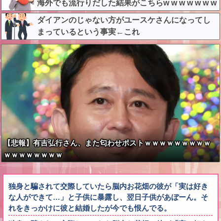
海外でも流行りだした結果がこちらw w w w w w w
ダイアンのじゃない方がユースケさんになってし
まっているという事実←これ
【悲報】有吉弘行さん、また匂わせポストｗｗｗｗｗｗｗｗｗ
ｗｗｗｗｗｗｗｗ
独身と騙されて交際していたら脳内お花畑の彼が「実は好き
な人ができて…」と子供に暴露し、翌日子供があぼーん。そ
れをきっかけに彼と結婚したが今でも恨んでる。