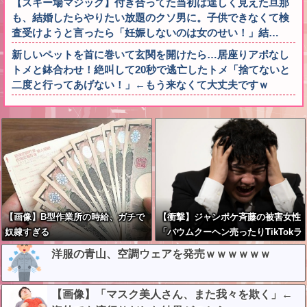
【スキー場マジック】付き合ってた当初は逞しく見えた旦那
も、結婚したらやりたい放題のクソ男に。子供できなくて検
査受けようと言ったら「妊娠しないのは女のせい！」結…
新しいペットを首に巻いて玄関を開けたら…居座りアポなし
トメと鉢合わせ！絶叫して20秒で逃亡したトメ「捨てないと
二度と行ってあげない！」←もう来なくて大丈夫ですｗ
【画像】B型作業所の時給、ガチで
【衝撃】ジャンポケ斉藤の被害女性
奴隷すぎる
「バウムクーヘン売ったりTikTokラ
イブしててムカついたから示談しな
洋服の青山、空調ウェアを発売ｗｗｗｗｗｗ
かった」←コレってさ…
【画像】「マスク美人さん、また我々を欺く」←