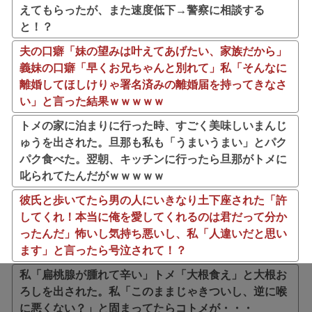
えてもらったが、また速度低下→警察に相談する
と！？
夫の口癖「妹の望みは叶えてあげたい、家族だから」
義妹の口癖「早くお兄ちゃんと別れて」私「そんなに
離婚してほしけりゃ署名済みの離婚届を持ってきなさ
い」と言った結果ｗｗｗｗｗ
トメの家に泊まりに行った時、すごく美味しいまんじ
ゅうを出された。旦那も私も「うまいうまい」とパク
パク食べた。翌朝、キッチンに行ったら旦那がトメに
叱られてたんだがｗｗｗｗｗ
彼氏と歩いてたら男の人にいきなり土下座された「許
してくれ！本当に俺を愛してくれるのは君だって分か
ったんだ」怖いし気持ち悪いし、私「人違いだと思い
ます」と言ったら号泣されて！？
私「扁桃腺が腫れて辛い」トメ「大根食え」と大根お
ろしを出された。私「このままじゃきついし、逆に喉
に悪くない？」と固まってたらコトメが・・・