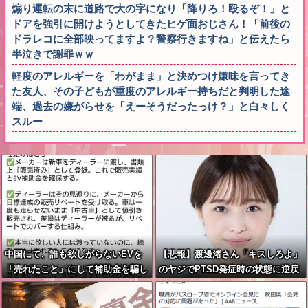
煽り運転の末に道路で大の字になり「降りろ！殴るぞ！」と
ドアを強引に開けようとしてきたヒゲ面おじさん！「前後の
ドラレコに全部映ってますよ？警察行きますね」と伝えたら
半泣きで謝罪ｗｗ
軽度のアレルギーを「わがまま」と決めつけ嫌味を言ってき
た友人、その子どもが重度のアレルギー持ちだと判明した途
端、過去の嫌がらせを「えーそうだったっけ？」と白々しく
スルー
中国にて、誰も欲しがらないEVを
【悲報】渡邊渚さん「キスしろよ」
「売れたこと」にして補助金を騙し
のヤジでPTSD発症時の状態に逆戻
取る事案が横行。販売実績水増し
り