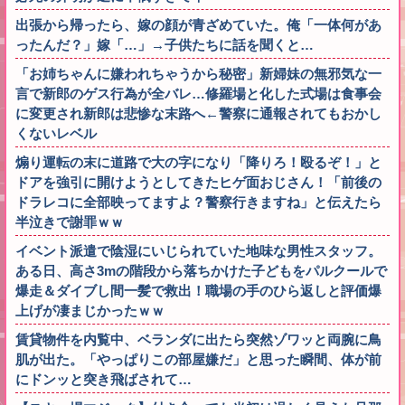
出張から帰ったら、嫁の顔が青ざめていた。俺「一体何があ
ったんだ？」嫁「…」→子供たちに話を聞くと…
「お姉ちゃんに嫌われちゃうから秘密」新婦妹の無邪気な一
言で新郎のゲス行為が全バレ…修羅場と化した式場は食事会
に変更され新郎は悲惨な末路へ←警察に通報されてもおかし
くないレベル
煽り運転の末に道路で大の字になり「降りろ！殴るぞ！」と
ドアを強引に開けようとしてきたヒゲ面おじさん！「前後の
ドラレコに全部映ってますよ？警察行きますね」と伝えたら
半泣きで謝罪ｗｗ
イベント派遣で陰湿にいじられていた地味な男性スタッフ。
ある日、高さ3mの階段から落ちかけた子どもをパルクールで
爆走＆ダイブし間一髪で救出！職場の手のひら返しと評価爆
上げが凄まじかったｗｗ
賃貸物件を内覧中、ベランダに出たら突然ゾワッと両腕に鳥
肌が出た。「やっぱりこの部屋嫌だ」と思った瞬間、体が前
にドンッと突き飛ばされて…