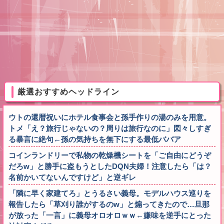
厳選おすすめヘッドライン
ウトの還暦祝いにホテル食事会と孫手作りの湯のみを用意。
トメ「え？旅行じゃないの？周りは旅行なのに」図々しすぎ
る暴言に絶句←孫の気持ちを無下にする最低ババア
コインランドリーで私物の乾燥機シートを「ご自由にどうぞ
だろw」と勝手に盗もうとしたDQN夫婦！注意したら「は？
名前かいてないんですけど」と逆ギレ
「隣に早く家建てろ」とうるさい義母。モデルハウス巡りを
報告したら「草刈り誰がするのw」と煽ってきたので…旦那
が放った「一言」に義母オロオロｗｗ←嫌味を逆手にとった