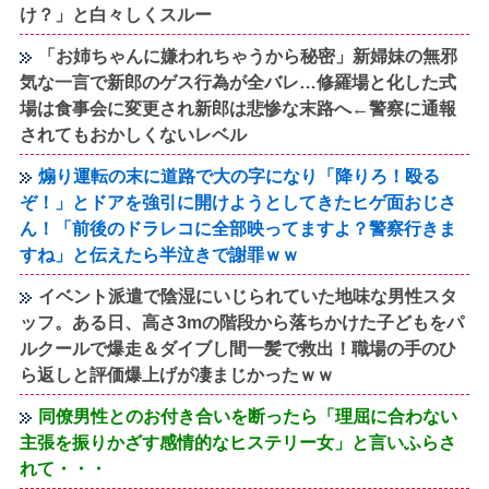
け？」と白々しくスルー
「お姉ちゃんに嫌われちゃうから秘密」新婦妹の無邪
気な一言で新郎のゲス行為が全バレ…修羅場と化した式
場は食事会に変更され新郎は悲惨な末路へ←警察に通報
されてもおかしくないレベル
煽り運転の末に道路で大の字になり「降りろ！殴る
ぞ！」とドアを強引に開けようとしてきたヒゲ面おじさ
ん！「前後のドラレコに全部映ってますよ？警察行きま
すね」と伝えたら半泣きで謝罪ｗｗ
イベント派遣で陰湿にいじられていた地味な男性スタ
ッフ。ある日、高さ3mの階段から落ちかけた子どもをパ
ルクールで爆走＆ダイブし間一髪で救出！職場の手のひ
ら返しと評価爆上げが凄まじかったｗｗ
同僚男性とのお付き合いを断ったら「理屈に合わない
主張を振りかざす感情的なヒステリー女」と言いふらさ
れて・・・