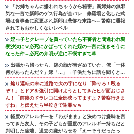
「お姉ちゃんに嫌われちゃうから秘密」新婦妹の無邪
気な一言で新郎のゲス行為が全バレ…修羅場と化した式
場は食事会に変更され新郎は悲惨な末路へ←警察に通報
されてもおかしくないレベル
姪っ子とクレープを買っていたら不審者と間違われ警
察沙汰にｗ必死にかばってくれた姪の一言に泣きそうに
なった件←必死の弁明が逆に不憫すぎて草
出張から帰ったら、嫁の顔が青ざめていた。俺「一体
何があったんだ？」嫁「…」→子供たちに話を聞くと…
煽り運転の末に道路で大の字になり「降りろ！殴る
ぞ！」とドアを強引に開けようとしてきたヒゲ面おじさ
ん！「前後のドラレコに全部映ってますよ？警察行きま
すね」と伝えたら半泣きで謝罪ｗｗ
軽度のアレルギーを「わがまま」と決めつけ嫌味を言
ってきた友人、その子どもが重度のアレルギー持ちだと
判明した途端、過去の嫌がらせを「えーそうだったっ