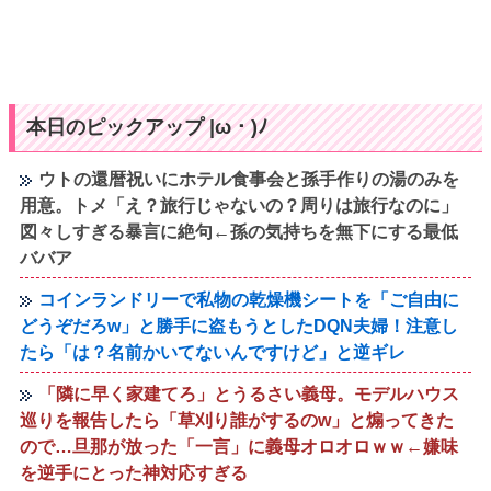
本日のピックアップ |ω・)ﾉ
ウトの還暦祝いにホテル食事会と孫手作りの湯のみを
用意。トメ「え？旅行じゃないの？周りは旅行なのに」
図々しすぎる暴言に絶句←孫の気持ちを無下にする最低
ババア
コインランドリーで私物の乾燥機シートを「ご自由に
どうぞだろw」と勝手に盗もうとしたDQN夫婦！注意し
たら「は？名前かいてないんですけど」と逆ギレ
「隣に早く家建てろ」とうるさい義母。モデルハウス
巡りを報告したら「草刈り誰がするのw」と煽ってきた
ので…旦那が放った「一言」に義母オロオロｗｗ←嫌味
を逆手にとった神対応すぎる