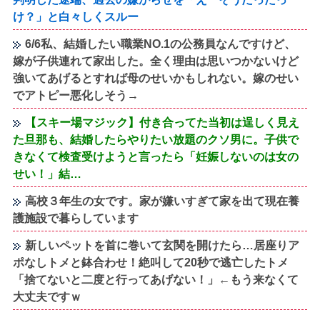
け？」と白々しくスルー
6/6私、結婚したい職業NO.1の公務員なんですけど、
嫁が子供連れて家出した。全く理由は思いつかないけど
強いてあげるとすれば母のせいかもしれない。嫁のせい
でアトピー悪化しそう→
【スキー場マジック】付き合ってた当初は逞しく見え
た旦那も、結婚したらやりたい放題のクソ男に。子供で
きなくて検査受けようと言ったら「妊娠しないのは女の
せい！」結…
高校３年生の女です。家が嫌いすぎて家を出て現在養
護施設で暮らしています
新しいペットを首に巻いて玄関を開けたら…居座りア
ポなしトメと鉢合わせ！絶叫して20秒で逃亡したトメ
「捨てないと二度と行ってあげない！」←もう来なくて
大丈夫ですｗ