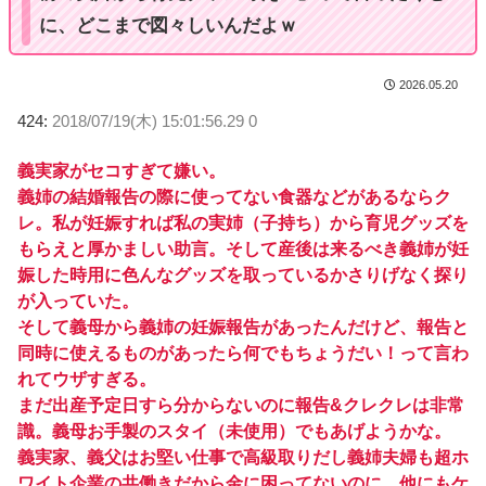
に、どこまで図々しいんだよｗ
2026.05.20
424:
2018/07/19(木) 15:01:56.29 0
義実家がセコすぎて嫌い。
義姉の結婚報告の際に使ってない食器などがあるならク
レ。私が妊娠すれば私の実姉（子持ち）から育児グッズを
もらえと厚かましい助言。そして産後は来るべき義姉が妊
娠した時用に色んなグッズを取っているかさりげなく探り
が入っていた。
そして義母から義姉の妊娠報告があったんだけど、報告と
同時に使えるものがあったら何でもちょうだい！って言わ
れてウザすぎる。
まだ出産予定日すら分からないのに報告&クレクレは非常
識。義母お手製のスタイ（未使用）でもあげようかな。
義実家、義父はお堅い仕事で高級取りだし義姉夫婦も超ホ
ワイト企業の共働きだから金に困ってないのに、他にもケ