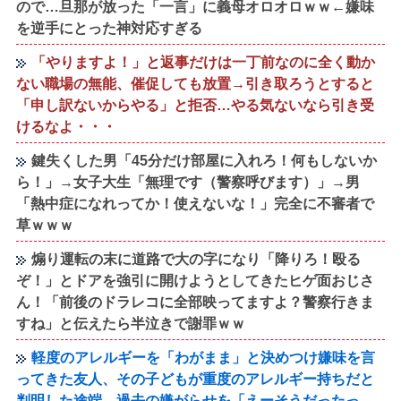
ので…旦那が放った「一言」に義母オロオロｗｗ←嫌味
を逆手にとった神対応すぎる
「やりますよ！」と返事だけは一丁前なのに全く動か
ない職場の無能、催促しても放置→引き取ろうとすると
「申し訳ないからやる」と拒否…やる気ないなら引き受
けるなよ・・・
鍵失くした男「45分だけ部屋に入れろ！何もしないか
ら！」→女子大生「無理です（警察呼びます）」→男
「熱中症になれってか！使えないな！」完全に不審者で
草ｗｗｗ
煽り運転の末に道路で大の字になり「降りろ！殴る
ぞ！」とドアを強引に開けようとしてきたヒゲ面おじさ
ん！「前後のドラレコに全部映ってますよ？警察行きま
すね」と伝えたら半泣きで謝罪ｗｗ
軽度のアレルギーを「わがまま」と決めつけ嫌味を言
ってきた友人、その子どもが重度のアレルギー持ちだと
判明した途端、過去の嫌がらせを「えーそうだったっ