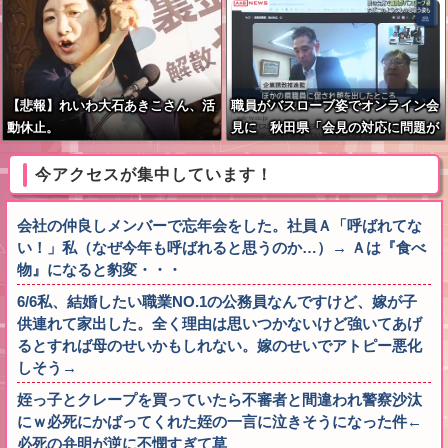
【悲報】れいわ大石あきこさん、活
職員がバスローブ姿でオンライン会
動休止。
見に 秋田県「会見の対応に問題が
あった」
今アクセスが集中しています！
会社の仲良しメンバーで忘年会をした。社員Ａ「呼ばれてな
い！」私（なぜ今年も呼ばれると思うのか…）→ Ａは『食べ
物』になると豹変・・・
6/6私、結婚したい職業NO.1の公務員なんですけど、嫁が子
供連れて家出した。全く理由は思いつかないけど強いてあげ
るとすれば母のせいかもしれない。嫁のせいでアトピー悪化
しそう→
姪っ子とクレープを買っていたら不審者と間違われ警察沙汰
にｗ必死にかばってくれた姪の一言に泣きそうになった件←
必死の弁明が逆に不憫すぎて草