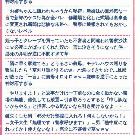
神対応すぎる
「お姉ちゃんに嫌われちゃうから秘密」新婦妹の無邪気な一
言で新郎のゲス行為が全バレ…修羅場と化した式場は食事会
に変更され新郎は悲惨な末路へ←警察に通報されてもおかし
くないレベル
姪っ子とクレープを買っていたら不審者と間違われ警察沙汰
にｗ必死にかばってくれた姪の一言に泣きそうになった件←
必死の弁明が逆に不憫すぎて草
「隣に早く家建てろ」とうるさい義母。モデルハウス巡りを
報告したら「草刈り誰がするのw」と煽ってきたので…旦那
が放った「一言」に義母オロオロｗｗ←嫌味を逆手にとった
神対応すぎる
「やりますよ！」と返事だけは一丁前なのに全く動かない職
場の無能、催促しても放置→引き取ろうとすると「申し訳な
いからやる」と拒否…やる気ないなら引き受けるなよ・・・
鍵失くした男「45分だけ部屋に入れろ！何もしないから！」
→女子大生「無理です（警察呼びます）」→男「熱中症にな
れってか！使えないな！」完全に不審者で草ｗｗｗ