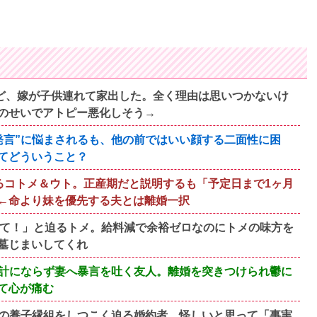
すけど、嫁が子供連れて家出した。全く理由は思いつかないけ
のせいでアトピー悪化しそう→
発言”に悩まされるも、他の前ではいい顔する二面性に困
てどういうこと？
るコトメ＆ウト。正産期だと説明するも「予定日まで1ヶ月
←命より妹を優先する夫とは離婚一択
って！」と迫るトメ。給料減で余裕ゼロなのにトメの味方を
墓じまいしてくれ
計にならず妻へ暴言を吐く友人。離婚を突きつけられ鬱に
て心が痛む
の養子縁組をしつこく迫る婚約者。怪しいと思って「事実