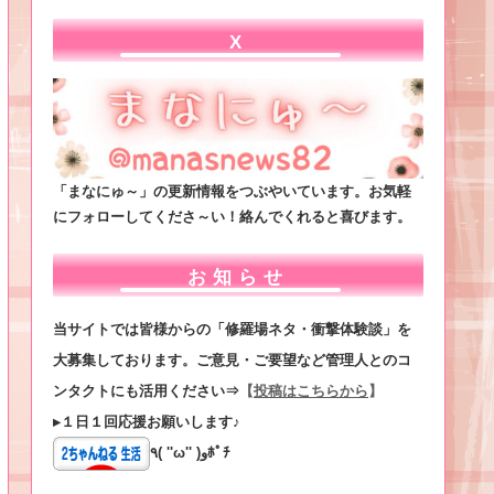
X
「まなにゅ～」の更新情報をつぶやいています。お気軽
にフォローしてくださ～い！絡んでくれると喜びます。
お知らせ
当サイトでは皆様からの「修羅場ネタ・衝撃体験談」を
大募集しております。ご意見・ご要望など管理人とのコ
ンタクトにも活用ください⇒
【
投稿はこちらから
】
▸１日１回応援お願いします♪
٩( ''ω'' )وﾎﾟﾁ