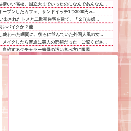
構いい高校、国立大までいったのになんであんなん...
プンしたカフェ、サンドイッチ1つ3000円w...
い出されたトメと二世帯住宅を建て、「２F(夫婦...
良いバイクか？他
し終わった瞬間に、後ろに並んでいた外国人風の女...
メイクしたら普通に美人の部類だった→ご覧くださ...
」自称するクチャラー義母の汚い食べ方に限界
程をタイムラプスで動画にしました！」→とんでも...
言ってもきれいに書いてくれない」って、それ自体...
ぎるプロポーズ花火が打ち上がる㊗?他
キャラ、74%が一致してしまう