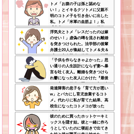
トメ「お腹の子は孫と認めな
こと？
い！」とイキるクソトメに父親不
明のコトメ子を引き合いに出した
私。トメ「米軍の血筋よ！」私
「〇〇じゃないですか」←得体の
浮気夫とトメ「レスだったのは嫁
知れない～はお前（コトメ）のと
のせい！」虚偽の噂を流され離婚
ころだろｗ
を突きつけられた。法学部の後輩
弁護士20人が集結してトメ＆夫＆
プリを完全撃破←後輩たちを可愛
「子供を作らなきゃよかった」思
がっていた恩が最高形で返ってき
い通りの人生設計にならず妻へ暴
た
言を吐く友人。離婚を突きつけら
れ鬱になった友人にかけた『最後
の一言』←後味が悪すぎて心が痛
発達障害の息子を「育て方が悪い
む
w」とバカにし育児放棄するコト
メ。代わりに私が育てた結果、高
校生になったコトメコが放った
「発言」にコトメ絶叫←他人に預
彼のために買ったホットケーキミ
けっぱなしで親面するな
ックスを隠す姑。彼と一緒に作ろ
うとしていたのに寝起きで出てき