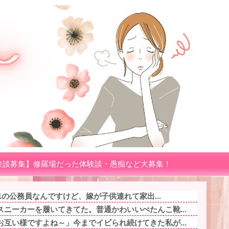
験談募集】修羅場だった体験談・愚痴など大募集！
.1の公務員なんですけど、嫁が子供連れて家出...
ニーカーを履いてきてた。普通かわいいぺたんこ靴...
互い様ですよね～」今までイビられ続けてきた私が...