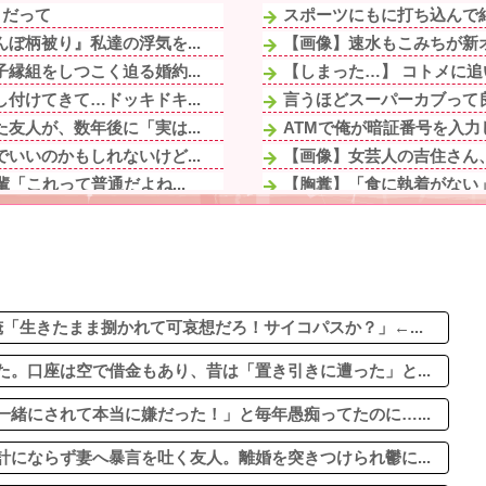
」だって
スポーツにもに打ち込んで結
ぼ柄被り』私達の浮気を...
【画像】速水もこみちが新オー
縁組をしつこく迫る婚約...
【しまった…】 コトメに追
付けてきて…ドッキドキ...
言うほどスーパーカブって
友人が、数年後に「実は...
ATMで俺が暗証番号を入力
いいのかもしれないけど...
【画像】女芸人の吉住さん、
「これって普通だよね...
【胸糞】「食に執着がない
るよね。犯罪者にはもっ...
絵師「このイラストを描く過
ハーフに見えない！」両...
「『きれいに書きなさい』と
てしまった模様
【画像】AIレベルの綺麗す
も連絡してたら離婚...
【悲報】ヤニねこで抜ける
されて本当に嫌だった！...
「生きたまま捌かれて可哀想だろ！サイコパスか？」←...
。口座は空で借金もあり、昔は「置き引きに遭った」と...
緒にされて本当に嫌だった！」と毎年愚痴ってたのに…...
にならず妻へ暴言を吐く友人。離婚を突きつけられ鬱に...