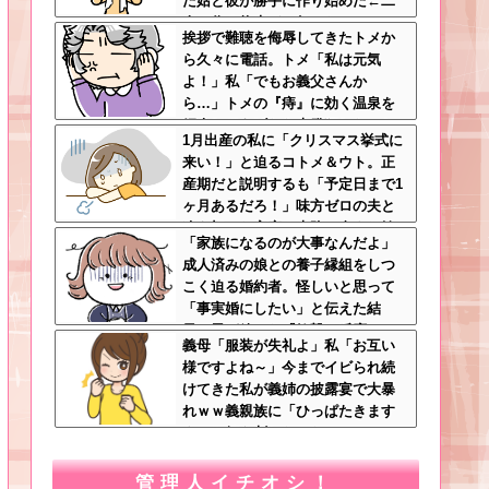
た姑と彼が勝手に作り始めた←二
人で作る約束どこ行ったん…
挨拶で難聴を侮辱してきたトメか
ら久々に電話。トメ「私は元気
よ！」私「でもお義父さんか
ら…」トメの『痔』に効く温泉を
紹介してあげたら大発狂した←お
1月出産の私に「クリスマス挙式に
義父さんノリノリで温泉行ってて
来い！」と迫るコトメ＆ウト。正
草
産期だと説明するも「予定日まで1
ヶ月あるだろ！」味方ゼロの夫と
冷え切った家庭の末路←命より妹
「家族になるのが大事なんだよ」
を優先する夫とは離婚一択
成人済みの娘との養子縁組をしつ
こく迫る婚約者。怪しいと思って
「事実婚にしたい」と伝えた結
果、男が放った『衝撃の反応』←
義母「服装が失礼よ」私「お互い
金目当てだと自白したようなもん
様ですよね～」今までイビられ続
ｗｗｗ
けてきた私が義姉の披露宴で大暴
れｗｗ義親族に「ひっぱたきます
よ」と釘を刺したったｗｗｗ
管理人イチオシ！