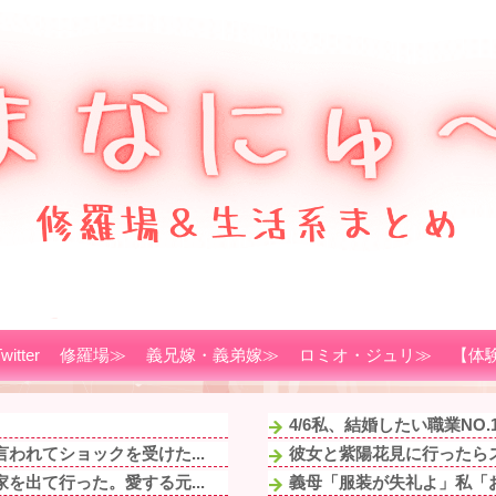
witter
修羅場≫
義兄嫁・義弟嫁≫
ロミオ・ジュリ≫
【体
4/6私、結婚したい職業NO
われてショックを受けた...
彼女と紫陽花見に行ったらス
を出て行った。愛する元...
義母「服装が失礼よ」私「お