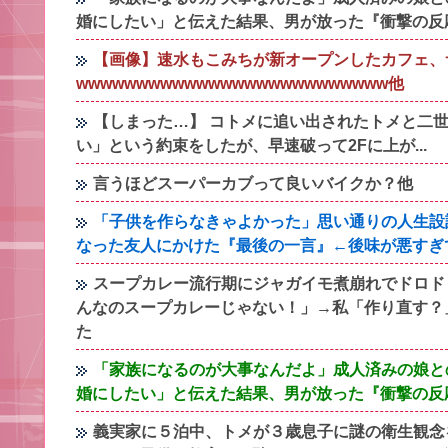
婚にしたい」と伝えた結果、男が放った『衝撃の反
【画像】速水もこみちが新オープンしたカフェ、サ
wwwwwwwwwwwwwwwwwwwwwwwwww他
【しまった…】 コトメに追い出されたトメと二世
い」という約束をしたが、早速破って2Fに上が...
言うほどスーパーカブって良いバイクか？他
「子供を作らなきゃよかった」思い通りの人生設
なった友人にかけた『最後の一言』←後味が悪すぎ
スープカレー流行期にジャガイモ煮崩れでドロド
んなのスープカレーじゃない！」→私「作り直す？
た
「家族になるのが大事なんだよ」成人済みの娘と
婚にしたい」と伝えた結果、男が放った『衝撃の反
義実家に５泊中、トメが３歳息子に謎の衛生観念