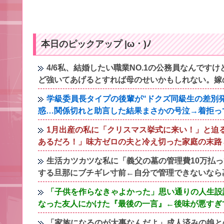
本日のピックアップ |ω・)ﾉ
4/6私、結婚したい職業NO.1の公務員なんで
ど強いてあげるとすれば母のせいかもしれない。嫁
学級委員長タイプの後輩が“ドクズ同級生の差別
惑…関係切れと助言した結果まさかの号泣→着拒っ
1月出産の私に「クリスマス挙式に来い！」と迫
あるだろ！」味方ゼロの夫と冷え切った家庭の末路
生活カツカツな私に「義父の墓の管理費10万払
する旦那にブチギレ寸前←自分で管理できないなら
「子供を作らなきゃよかった」思い通りの人生設
なった友人にかけた『最後の一言』←後味が悪すぎ
「家族になるのが大事なんだよ」成人済みの娘と