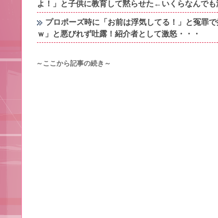
よ！」と子供に教育して黙らせた←いくらなんでも
プロポーズ時に「お前は浮気してる！」と冤罪で
ｗ」と悪びれず吐露！紹介者として激怒・・・
～ここから記事の続き～