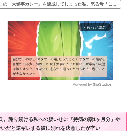
の「大惨事カレー」を錬成してしまった私、怒る母「こ...
もっと読む
arrow_forward_ios
Powered by 
GliaStudios
M
u
t
氏。謝り続ける私への腹いせに『持病の薬1ヶ月分』や
e
せいだと逆ギレする彼に別れを決意したが辛い