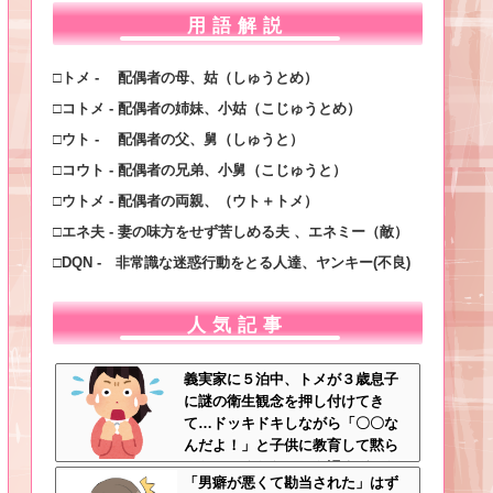
用語解説
□トメ - 配偶者の母、姑（しゅうとめ）
□コトメ - 配偶者の姉妹、小姑（こじゅうとめ）
□ウト - 配偶者の父、舅（しゅうと）
□コウト - 配偶者の兄弟、小舅（こじゅうと）
□ウトメ - 配偶者の両親、（ウト＋トメ）
□エネ夫 - 妻の味方をせず苦しめる夫 、エネミー（敵）
□DQN - 非常識な迷惑行動をとる人達、ヤンキー(不良)
人気記事
義実家に５泊中、トメが３歳息子
に謎の衛生観念を押し付けてき
て…ドッキドキしながら「〇〇な
んだよ！」と子供に教育して黙ら
せた←いくらなんでも汚すぎるだ
「男癖が悪くて勘当された」はず
ろ