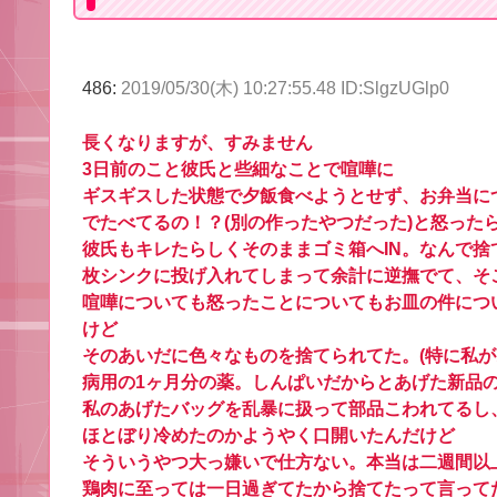
486:
2019/05/30(木) 10:27:55.48 ID:SlgzUGlp0
長くなりますが、すみません
3日前のこと彼氏と些細なことで喧嘩に
ギスギスした状態で夕飯食べようとせず、お弁当に
でたべてるの！？(別の作ったやつだった)と怒った
彼氏もキレたらしくそのままゴミ箱へIN。なんで
枚シンクに投げ入れてしまって余計に逆撫でて、そ
喧嘩についても怒ったことについてもお皿の件につ
けど
そのあいだに色々なものを捨てられてた。(特に私が
病用の1ヶ月分の薬。しんぱいだからとあげた新品
私のあげたバッグを乱暴に扱って部品こわれてるし
ほとぼり冷めたのかようやく口開いたんだけど
そういうやつ大っ嫌いで仕方ない。本当は二週間以
‪鶏肉に至っては一日過ぎてたから捨てたって言って