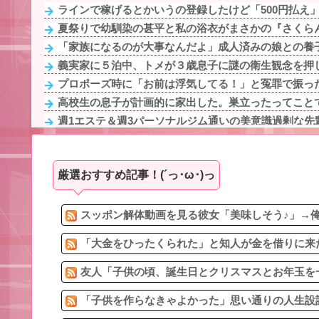
ラインで稼げるとかいうの登録したけど「500円払え
夏祭りで幼馴染の甚平と私の浴衣がまさかの『さくらん
「家族になるのが大事なんだよ」成人済みの娘との養子
義実家に５泊中、トメが３歳息子に謎の衛生観念を押し
プロポーズ時に「お前は浮気してる！」と冤罪で振った
高校生の息子が計画的に家出した。巣立ったってことで
週1エステ＆週3パーソナルジム通いの美意識過剰な先輩
女性用のトイレに入る男性を犯罪扱いするなって無理あ
【最悪】イギリス人と結婚した兄「産まれてきた子供が
厳選おすすめ記事！(´っ･ω･)っ
【悲報】ワイ引っ越しでヤバいものも一緒に連れてき
3/4嫁の妊娠中に女の子達とメッセをしまくった。バレて
友人「子供の頃、誕生日とクリスマスとお年玉を一緒に
スッポン解体動画を見る彼女「美味しそう♪」→俺
「大金をひったくられた」と知人が金を借りに来た
友人「子供の頃、誕生日とクリスマスとお年玉を一
「子供を作らなきゃよかった」思い通りの人生設計