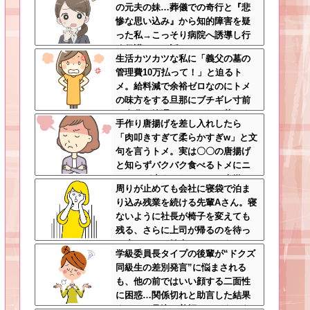
の元夫の妹…葬儀での奇行と『悲
惨な思い込み』から知的障害を疑
った私→こっそり病院へ誘導し行
政保護させた話
生活カツカツな私に「義父の墓の
管理費10万払って！」と迫るト
メ。給料減で余裕ゼロなのにトメ
の味方をする旦那にブチギレ寸前
←自分で管理できないなら墓じま
手作り唐揚げを差し入れしたら
いしてくれ
「肉叩きすぎて柔らかすぎw」と文
句を言うトメ。実は〇〇の唐揚げ
と知らずバクバク食べるトメにニ
ヤニヤが止まらないｗｗ←大嫌い
周りが止めても会社に寝袋で泊ま
な食材おいしく食べててワロタ
り込み残業を続ける先輩Aさん。寝
ないように社長が椅子を変えても
残る、さらに上司が帰るのを待っ
て戻ってくる始末…そんなある
学級委員長タイプの後輩が“ドクズ
日、出社すると社内が騒然として
同級生の差別発言”に悩まされる
いて・・・
も、他の前ではいい顔する二面性
に困惑…関係切れと助言した結果
まさかの号泣→着拒ってどういう