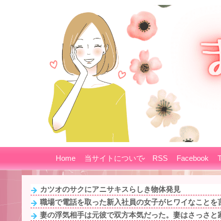
Home
当サイトについて
RSS
Facebook
T
カツオのサクにアニサキスらしき物体発見
職場で電話を取った新入社員の女子がヒワイなことを言
妻の浮気相手は元彼で双方本気だった。妻はさっさと家