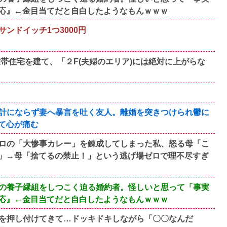
応』←金目当てだと自白したようなもんｗｗｗ
ンドイッチ1つ3000円
帯住宅を建て、「２F(夫婦のエリア)には絶対に上がらな
計にならず妻へ暴言を吐く友人。離婚を突きつけられ鬱に
て心が痛む
ロの「大惨事カレー」を錬成してしまった私、怒る母「こ
」→母「捨てるの禁止！」という逃げ場ゼロで理不尽すぎ
の養子縁組をしつこく迫る婚約者。怪しいと思って「事実
応』←金目当てだと自白したようなもんｗｗｗ
を押し付けてきて…ドッキドキしながら「〇〇なんだ