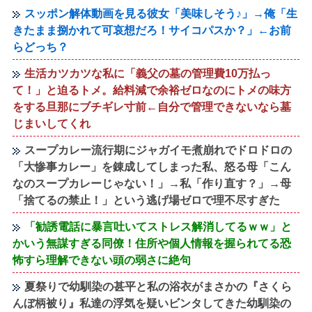
スッポン解体動画を見る彼女「美味しそう♪」→俺「生
きたまま捌かれて可哀想だろ！サイコパスか？」←お前
らどっち？
生活カツカツな私に「義父の墓の管理費10万払っ
て！」と迫るトメ。給料減で余裕ゼロなのにトメの味方
をする旦那にブチギレ寸前←自分で管理できないなら墓
じまいしてくれ
スープカレー流行期にジャガイモ煮崩れでドロドロの
「大惨事カレー」を錬成してしまった私、怒る母「こん
なのスープカレーじゃない！」→私「作り直す？」→母
「捨てるの禁止！」という逃げ場ゼロで理不尽すぎた
「勧誘電話に暴言吐いてストレス解消してるｗｗ」と
かいう無謀すぎる同僚！住所や個人情報を握られてる恐
怖すら理解できない頭の弱さに絶句
夏祭りで幼馴染の甚平と私の浴衣がまさかの『さくら
んぼ柄被り』私達の浮気を疑いビンタしてきた幼馴染の