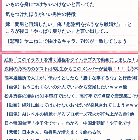
いものを身につけちゃいけないと言ってた
気をつけたほうがいい男性の特徴
嫁「間男と再婚したい」俺「慰謝料を払うなら離婚だ」→と
ころが後日「やっぱり戻りたい」と言い出して…
【悲報】ヤニねこで抜けるキャラ、74%が一致してしまう
絵師「このイラストを描く過程をタイムラプスで動画にしました！」
次回の乃木ののゲストは5期生からこのメンバーが登場！！！【乃木坂
熊本避難所で大工が手伝おうとしたら「勝手な事するな」と行政側に
【画像】もうこれくらいの外人でいいから交尾したいｗｗｗ他
松井秀喜の凄さは31本塁打ではなく、高打率で打点稼ぐ安定感こそ
【動画】絶対に触ってはいけないお○ぱいが発見されてしまうｗｗｗ
【画像】AIレベルの綺麗すぎるプロポーズ花火が打ち上がる㊗?他
日本韓国台湾「少子化です」←わかる 中国北朝鮮「少子化です」
【悲報】日本さん、独身男が増えまくり終わる他