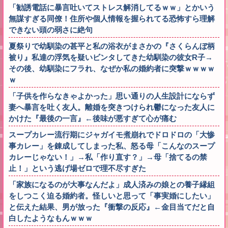
「勧誘電話に暴言吐いてストレス解消してるｗｗ」とかいう
無謀すぎる同僚！住所や個人情報を握られてる恐怖すら理解
できない頭の弱さに絶句
夏祭りで幼馴染の甚平と私の浴衣がまさかの『さくらんぼ柄
被り』私達の浮気を疑いビンタしてきた幼馴染の彼女R子→
その後、幼馴染にフラれ、なぜか私の婚約者に突撃ｗｗｗｗ
ｗ
「子供を作らなきゃよかった」思い通りの人生設計にならず
妻へ暴言を吐く友人。離婚を突きつけられ鬱になった友人に
かけた『最後の一言』←後味が悪すぎて心が痛む
スープカレー流行期にジャガイモ煮崩れでドロドロの「大惨
事カレー」を錬成してしまった私、怒る母「こんなのスープ
カレーじゃない！」→私「作り直す？」→母「捨てるの禁
止！」という逃げ場ゼロで理不尽すぎた
「家族になるのが大事なんだよ」成人済みの娘との養子縁組
をしつこく迫る婚約者。怪しいと思って「事実婚にしたい」
と伝えた結果、男が放った『衝撃の反応』←金目当てだと自
白したようなもんｗｗｗ