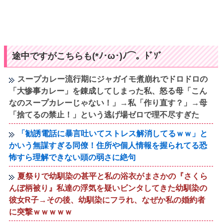
途中ですがこちらも(*ﾉ･ω･)ﾉ⌒。ﾄﾞｿﾞ
スープカレー流行期にジャガイモ煮崩れでドロドロの
「大惨事カレー」を錬成してしまった私、怒る母「こん
なのスープカレーじゃない！」→私「作り直す？」→母
「捨てるの禁止！」という逃げ場ゼロで理不尽すぎた
「勧誘電話に暴言吐いてストレス解消してるｗｗ」と
かいう無謀すぎる同僚！住所や個人情報を握られてる恐
怖すら理解できない頭の弱さに絶句
夏祭りで幼馴染の甚平と私の浴衣がまさかの『さくら
んぼ柄被り』私達の浮気を疑いビンタしてきた幼馴染の
彼女R子→その後、幼馴染にフラれ、なぜか私の婚約者
に突撃ｗｗｗｗｗ