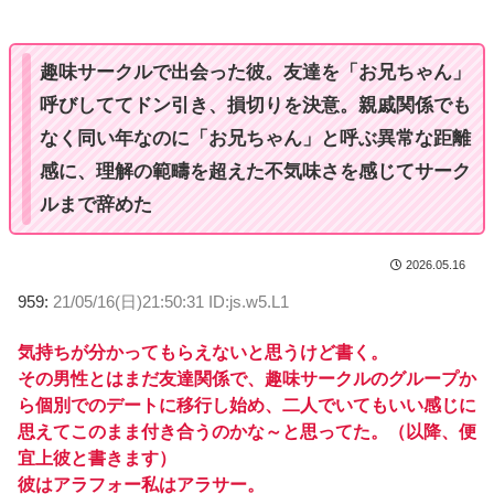
t
e
趣味サークルで出会った彼。友達を「お兄ちゃん」
呼びしててドン引き、損切りを決意。親戚関係でも
なく同い年なのに「お兄ちゃん」と呼ぶ異常な距離
感に、理解の範疇を超えた不気味さを感じてサーク
ルまで辞めた
2026.05.16
959:
21/05/16(日)21:50:31 ID:js.w5.L1
気持ちが分かってもらえないと思うけど書く。
その男性とはまだ友達関係で、趣味サークルのグループか
ら個別でのデートに移行し始め、二人でいてもいい感じに
思えてこのまま付き合うのかな～と思ってた。（以降、便
宜上彼と書きます）
彼はアラフォー私はアラサー。