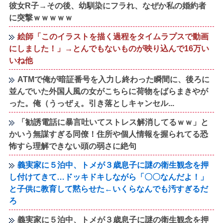
彼女R子→その後、幼馴染にフラれ、なぜか私の婚約者
に突撃ｗｗｗｗｗ
絵師「このイラストを描く過程をタイムラプスで動画
にしました！」→とんでもないものが映り込んで16万い
いね他
ATMで俺が暗証番号を入力し終わった瞬間に、後ろに
並んでいた外国人風の女がこちらに荷物をばらまきやが
った。俺（うっぜぇ。引き落としキャンセル...
「勧誘電話に暴言吐いてストレス解消してるｗｗ」と
かいう無謀すぎる同僚！住所や個人情報を握られてる恐
怖すら理解できない頭の弱さに絶句
義実家に５泊中、トメが３歳息子に謎の衛生観念を押
し付けてきて…ドッキドキしながら「〇〇なんだよ！」
と子供に教育して黙らせた←いくらなんでも汚すぎるだ
ろ
義実家に５泊中、トメが３歳息子に謎の衛生観念を押