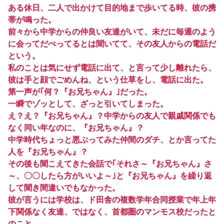
ある休日、二人で出かけて目的地まで歩いてる時、彼の携
帯が鳴った。
前々から中学からの仲良い友達がいて、未だに毎週のよう
に会ってだべってるとは聞いてて、その友人からの電話だ
という。
私のことは気にせず電話に出て、と言って少し離れたら、
彼は手と顔でごめんね、という仕草をし、電話に出た。
第一声が｢何？『お兄ちゃん』｣だった。
一瞬でゾッとして、ざっと引いてしまった。
え？え？『お兄ちゃん』？中学からの友人で親戚関係でも
なく同い年なのに、『お兄ちゃん』？
中学時代ちょっと悪ぶってみた仲間のダチ、とか言ってた
人を『お兄ちゃん』？
その後も聞こえてきた会話で｢それさ～『お兄ちゃん』さ
～、〇〇したら方がいいよ～｣と『お兄ちゃん』を繰り返
して聞き間違いでもなかった。
彼が言うには学校は、ド田舎の複数学年合同授業で年上年
下関係なく友達、ではなく、首都圏のマンモス校だったと
のこと。