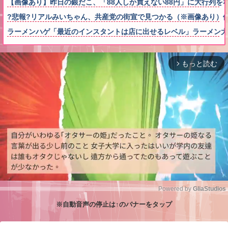
【画像あり】昨日の銀だこ、「88人しか買えない88円」に大行列を
?悲報?リアルみいちゃん、共産党の街宣で見つかる（※画像あり）
ラーメンハゲ「最近のインスタントは店に出せるレベル」ラーメン大
もっと読む
arrow_forward_ios
Powered by 
GliaStudios
※自動音声の停止は↑のバナーをタップ
M
u