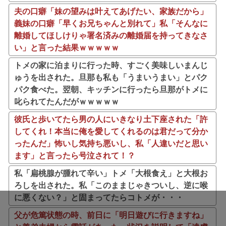
夫の口癖「妹の望みは叶えてあげたい、家族だから」
義妹の口癖「早くお兄ちゃんと別れて」私「そんなに
離婚してほしけりゃ署名済みの離婚届を持ってきなさ
い」と言った結果ｗｗｗｗｗ
トメの家に泊まりに行った時、すごく美味しいまんじ
ゅうを出された。旦那も私も「うまいうまい」とパク
パク食べた。翌朝、キッチンに行ったら旦那がトメに
叱られてたんだがｗｗｗｗｗ
彼氏と歩いてたら男の人にいきなり土下座された「許
してくれ！本当に俺を愛してくれるのは君だって分か
ったんだ」怖いし気持ち悪いし、私「人違いだと思い
ます」と言ったら号泣されて！？
私「扁桃腺が腫れて辛い」トメ「大根食え」と大根お
ろしを出された。私「このままじゃきついし、逆に喉
に悪くない？」と固まってたらコトメが・・・
父が危篤状態の時、前日に「明日遊びに行きますね」