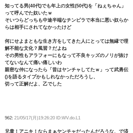
知ってる男(40代)でも年上の女性(50代)を「ねぇちゃん」
って呼んでた奴いたｗ
そいつらどっちも中途半端なチンピラで本当に悪い奴らか
らは相手にされてなかったけど
何にせよまともな生き方をしてきた人にとっては無縁で理
解不能な文化？風習？だよね
その男性もアラフォーにもなって不良キッズのノリが抜け
てないなんて痛い痛しいわ
親密な仲になったら「昔はヤンチャしてたｗ」って武勇伝
()を語るタイプかもしれなかっただろうし、
切って正解だよ、乙でした
962:
21/05/17(月)19:26:20 ID:WV.do.L1
兄貴！アニキ！ならまぁヤンチャだったんだろうな、で済