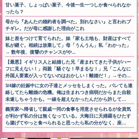
甘い菓子、しょっぱい菓子、今後一生一つしか食べられなか
ったら？
母から『あんたの婚約者を調べた。別れなさい』と言われブ
チギレ。だが母に感謝した理由がこれ
妹と差をつけて育てられた。妹「家も土地も、財産はすべて
私が継ぐ。相続は放棄して」母「うんうん」私「わかった」
→ 数年後、復讐のチャンスがや...
【最悪】イギリス人と結婚した兄「産まれてきた子供がハー
フに見えない！」両親「騒ぐな！早まるな！」兄「こんなに
外国人要素が入ってないのはおかしい！離婚だ！」→その…
3/4嫁の妊娠中に女の子達とメッセをしまくった。バレても連
絡してたら離婚の危機。俺は生まれつき病弱だからまた自殺
未遂しちゃうかも。一線を超えなかったんだから許して…
義実家へ帰省して親戚一同の食事を用意させられるが全員気
が利かず私の分は無くなっている。大晦日に天婦羅をひたす
ら揚げてやっと食べられると思ったら私の分がなく、座…