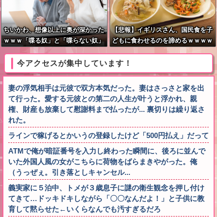
ちいかわ、想像以上に奥が深かった
【悲報】イギリスさん、国民食を子
ｗｗｗ「喋る奴」と「喋らない奴」
どもに食わせるのを諦めるｗｗｗｗ
で人格に差がある模様
ｗｗｗ
今アクセスが集中しています！
妻の浮気相手は元彼で双方本気だった。妻はさっさと家を出
て行った。愛する元彼との第二の人生が叶うと浮かれ、親
権、財産も放棄して慰謝料まで払ったが... 裏切りは繰り返さ
れた。
ラインで稼げるとかいうの登録したけど「500円払え」だって
ATMで俺が暗証番号を入力し終わった瞬間に、後ろに並んで
いた外国人風の女がこちらに荷物をばらまきやがった。俺
（うっぜぇ。引き落としキャンセル...
義実家に５泊中、トメが３歳息子に謎の衛生観念を押し付け
てきて…ドッキドキしながら「〇〇なんだよ！」と子供に教
育して黙らせた←いくらなんでも汚すぎるだろ