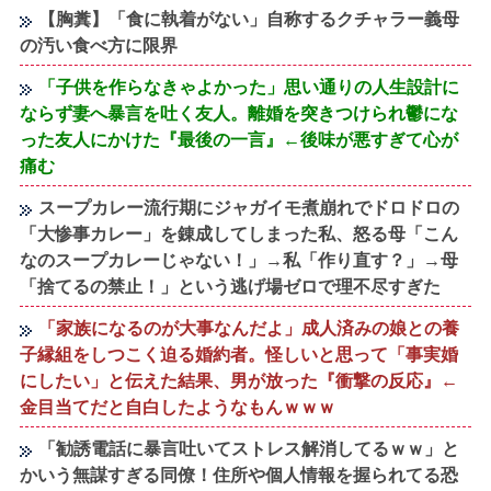
【胸糞】「食に執着がない」自称するクチャラー義母
の汚い食べ方に限界
「子供を作らなきゃよかった」思い通りの人生設計に
ならず妻へ暴言を吐く友人。離婚を突きつけられ鬱にな
った友人にかけた『最後の一言』←後味が悪すぎて心が
痛む
スープカレー流行期にジャガイモ煮崩れでドロドロの
「大惨事カレー」を錬成してしまった私、怒る母「こん
なのスープカレーじゃない！」→私「作り直す？」→母
「捨てるの禁止！」という逃げ場ゼロで理不尽すぎた
「家族になるのが大事なんだよ」成人済みの娘との養
子縁組をしつこく迫る婚約者。怪しいと思って「事実婚
にしたい」と伝えた結果、男が放った『衝撃の反応』←
金目当てだと自白したようなもんｗｗｗ
「勧誘電話に暴言吐いてストレス解消してるｗｗ」と
かいう無謀すぎる同僚！住所や個人情報を握られてる恐