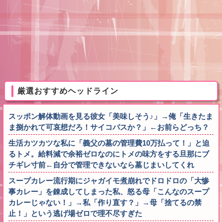
厳選おすすめヘッドライン
スッポン解体動画を見る彼女「美味しそう♪」→俺「生きたま
ま捌かれて可哀想だろ！サイコパスか？」←お前らどっち？
生活カツカツな私に「義父の墓の管理費10万払って！」と迫
るトメ。給料減で余裕ゼロなのにトメの味方をする旦那にブ
チギレ寸前←自分で管理できないなら墓じまいしてくれ
スープカレー流行期にジャガイモ煮崩れでドロドロの「大惨
事カレー」を錬成してしまった私、怒る母「こんなのスープ
カレーじゃない！」→私「作り直す？」→母「捨てるの禁
止！」という逃げ場ゼロで理不尽すぎた