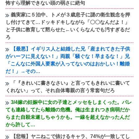
怖すら理解できない頭の弱さに絶句
義実家に５泊中、トメが３歳息子に謎の衛生観念を押
し付けてきて…ドッキドキしながら「〇〇なんだよ！」
と子供に教育して黙らせた←いくらなんでも汚すぎるだ
ろ
【最悪】イギリス人と結婚した兄「産まれてきた子供
がハーフに見えない！」両親「騒ぐな！早まるな！」兄
「こんなに外国人要素が入ってないのはおかしい！離婚
だ！」→その…
「『きれいに書きなさい』と言ってもきれいに書いて
くれない」って、それ自体毒親の言う常套句だろ
3/4嫁の妊娠中に女の子達とメッセをしまくった。バレ
ても連絡してたら離婚の危機。俺は生まれつき病弱だか
らまた自殺未遂しちゃうかも。一線を超えなかったんだ
から許して…
【悲報】ヤニねこで抜けるキャラ、74%が一致してし