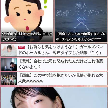
なぜ自民党批判だけは表現の自由で
【画像】AIレベルの綺麗すぎるプロ
はないのか
ポーズ花火が打ち上がる㊗????
【お前らも気をつけような！】ガールズバン
NEW
ドのボーカルさん、客席ダイブした結果『こう』
なってしまいお気持ち表明してしまう…
【悲報】会社で上司に怒られたんだけどこれ俺悪
くないよな？
【画像】この中で誰を抱きたいか見解が別れる六
人衆wwwwww