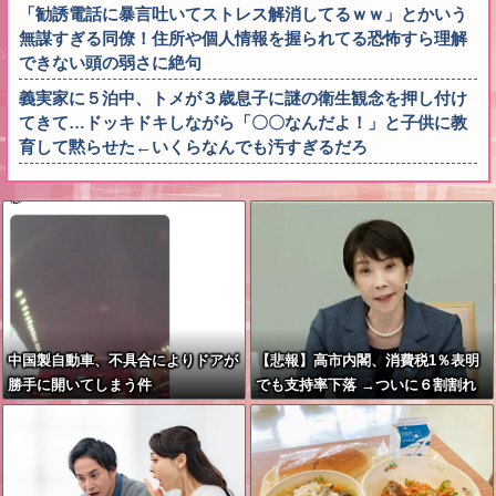
「勧誘電話に暴言吐いてストレス解消してるｗｗ」とかいう
無謀すぎる同僚！住所や個人情報を握られてる恐怖すら理解
できない頭の弱さに絶句
義実家に５泊中、トメが３歳息子に謎の衛生観念を押し付け
てきて…ドッキドキしながら「〇〇なんだよ！」と子供に教
育して黙らせた←いくらなんでも汚すぎるだろ
中国製自動車、不具合によりドアが
【悲報】高市内閣、消費税1％表明
勝手に開いてしまう件
でも支持率下落 →ついに６割割れ