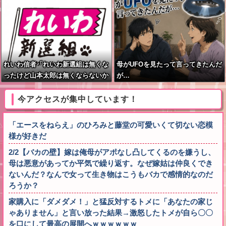
れいわ信者「れいわ新選組は無くな
母がUFOを見たって言ってきたんだ
ったけど山本太郎は無くならないか
が…
らね。山本太郎Forever????」
今アクセスが集中しています！
「エースをねらえ」のひろみと藤堂の可愛いくて切ない恋模
様が好きだ
2/2【バカの壁】嫁は俺母がアポなし凸してくるのを嫌うし、
母は悪意があってか平気で繰り返す。なぜ嫁姑は仲良くでき
ないんだ？なんで女って生き物はこうもバカで感情的なのだ
ろうか？
家購入に「ダメダメ！」と猛反対するトメに「あなたの家じ
ゃありません」と言い放った結果→激怒したトメが自ら〇〇
を口にして最高の展開へｗｗｗｗｗｗ