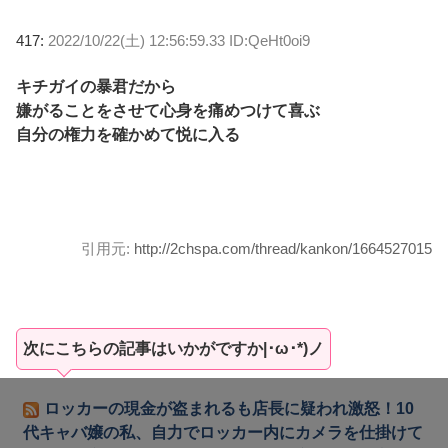
417:
2022/10/22(土) 12:56:59.33 ID:QeHt0oi9
キチガイの暴君だから
嫌がることをさせて心身を痛めつけて喜ぶ
自分の権力を確かめて悦に入る
引用元:
http://2chspa.com/thread/kankon/1664527015
次にこちらの記事はいかがですか|･ω･*)ノ
ロッカーの現金が盗まれるも店長に疑われ激怒！10
代キャバ嬢の私、自力でロッカー内にカメラを仕掛けて