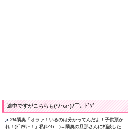
途中ですがこちらも(*ﾉ･ω･)ﾉ⌒。ﾄﾞｿﾞ
2/4隣奥「オラァ！いるのは分かってんだよ！子供預か
れ！(ﾄﾞｱｹﾘｰ！」私(ﾋｨｨｨ…)→隣奥の旦那さんに相談した