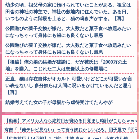
幼少の頃、祖父母の家に預けられていたことがある。祖父は
田舎の神社の神主で、神社の敷地内に住んでいた。ある日、
いつものように階段を上ると、猫の鳴き声がする。【再】
公園遊びの菓子交換が嫌だ。大人数だと菓子食べ放題みたい
になっちゃって身体にも歯にも良くないし最悪
公園遊びの菓子交換が嫌だ。大人数だと菓子食べ放題みたい
になっちゃって身体にも歯にも良くないし最悪
【後編】俺の娘の結婚が破談に。だが彼氏は「2000万の土
地」を購入。こじれた二人は想像以上の修羅場に
正直、猫は存在自体がオカルト 可愛いけどどこが可愛いか言
い表せないし 多分奴らは人間に呪いをかけているんだと思う
【再】
結婚考えてた女の子が母親から虐待受けてたんやが
【動画】アメリカ人なら絶対目が覚める目覚まし時計がこちらｗｗｗ
有吉「『俺テレビ見ない』って言う奴おかしいだろ。団子屋で『団子
【広島対巨人14回戦】4（捕） 大城 卓三 6（一） 小濱 佑斗他