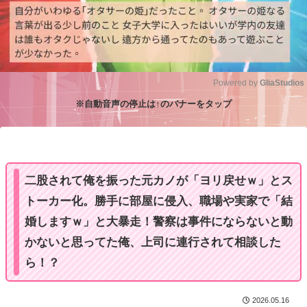
Powered by 
GliaStudios
※自動音声の停止は↑のバナーをタップ
M
u
t
e
二股されて俺を振った元カノが「ヨリ戻せｗ」とス
トーカー化。勝手に部屋に侵入、職場や実家で「結
婚しますｗ」と大暴走！警察は事件にならないと動
かないと思ってた俺、上司に連行されて相談した
ら！？
2026.05.16