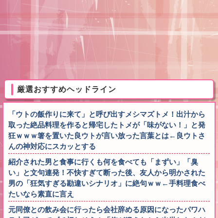
厳選おすすめヘッドライン
「ウトの飯作りに来て」と呼び出すメシマズトメ！出汁から
取った絶品料理を作ると帰宅したトメが「味がない！」と発
狂ｗｗｗ箸を置いた良ウトが言い放った言葉とは←良ウトさ
んの神対応にスカッとする
紹介された男と食事に行くも何を食べても「まずい」「臭
い」と文句連発！不快すぎて断った後、友人から明かされた
男の「狂気すぎる勘違いシナリオ」に絶句ｗｗ←手料理食べ
たいなら素直に言え
元同僚との飲み会に行ったら会社辞める原因になったパワハ