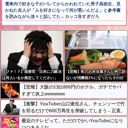
電車内で好きな子がバレてからかわれていた男子高校生、見
かねた友人が「人を好きになって何が悪いんだよ」と参考書
を読みながら淡々と話してた←カッコ良すぎだろ
【ファ！？】面接官「日本に刀鍛冶
【悲報】町のお弁当屋さん「申し訳
は何人いるか推定してください」
ないが消費税1%になったらその分
俺「188人です」 面接官「どうい
商品代を値上げするわ」
【悲報】大阪の1泊1800円のホテル、ガチでヤバ
う風に考えましたか？」 俺「知っ
すぎて炎上wwwwww
てました」→この後『こう』なった
んだがマジで納得いかな
【衝撃】YouTuber山口達也さん、チェンソーで竹
い！！！！！
を切るだけで600万再生を突破してしまう←正直、
こう言うのでいいんだよなw w w w w w w w
最近のテレビって、ただのでかいYouTubeになり
つつあるよな