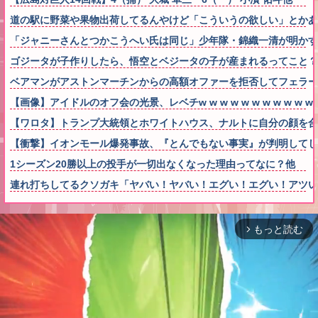
道の駅に野菜や果物出荷してるんやけど「こういうの欲しい」とかあ
「ジャニーさんとつかこうへい氏は同じ」少年隊・錦織一清が明かす
ゴジータが子作りしたら、悟空とベジータの子が産まれるってこと？
ベアマンがアストンマーチンからの高額オファーを拒否してフェラー
【画像】アイドルのオフ会の光景、レベチw w w w w w w w w w w
【ワロタ】トランプ大統領とホワイトハウス、ナルトに自分の顔を合
【衝撃】イオンモール爆発事故、『とんでもない事実』が判明してし
1シーズン20勝以上の投手が一切出なくなった理由ってなに？他
連れ打ちしてるクソガキ「ヤバい！ヤバい！エグい！エグい！アツ
もっと読む
arrow_forward_ios