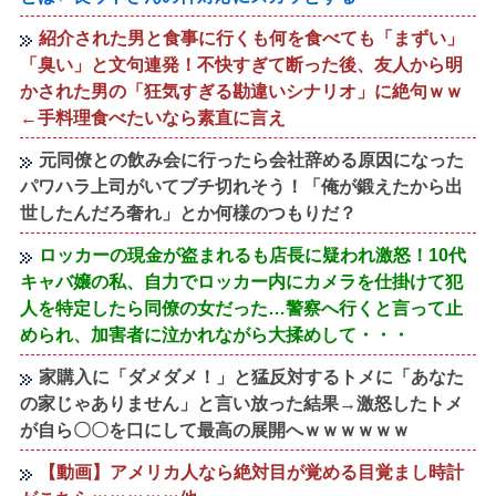
紹介された男と食事に行くも何を食べても「まずい」
「臭い」と文句連発！不快すぎて断った後、友人から明
かされた男の「狂気すぎる勘違いシナリオ」に絶句ｗｗ
←手料理食べたいなら素直に言え
元同僚との飲み会に行ったら会社辞める原因になった
パワハラ上司がいてブチ切れそう！「俺が鍛えたから出
世したんだろ奢れ」とか何様のつもりだ？
ロッカーの現金が盗まれるも店長に疑われ激怒！10代
キャバ嬢の私、自力でロッカー内にカメラを仕掛けて犯
人を特定したら同僚の女だった…警察へ行くと言って止
められ、加害者に泣かれながら大揉めして・・・
家購入に「ダメダメ！」と猛反対するトメに「あなた
の家じゃありません」と言い放った結果→激怒したトメ
が自ら〇〇を口にして最高の展開へｗｗｗｗｗｗ
【動画】アメリカ人なら絶対目が覚める目覚まし時計