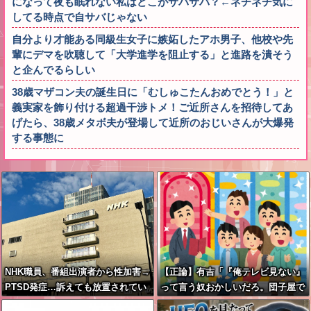
になって夜も眠れない私はどこがサバサバ？←ネチネチ気に
してる時点で自サバじゃない
自分より才能ある同級生女子に嫉妬したアホ男子、他校や先
輩にデマを吹聴して「大学進学を阻止する」と進路を潰そう
と企んでるらしい
38歳マザコン夫の誕生日に「むしゅこたんおめでとう！」と
義実家を飾り付ける超過干渉トメ！ご近所さんを招待してあ
げたら、38歳メタボ夫が登場して近所のおじいさんが大爆発
する事態に
NHK職員、番組出演者から性加害→
【正論】有吉「『俺テレビ見ない』
PTSD発症…訴えても放置されてい
って言う奴おかしいだろ。団子屋で
た模様
『団子食べない』って言うか？」