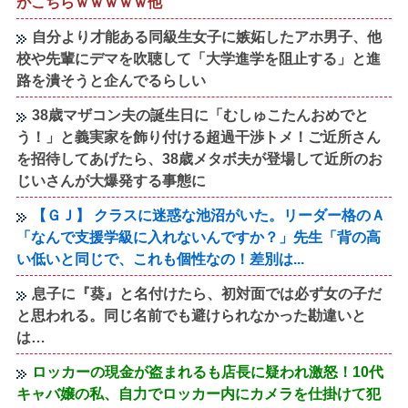
がこちらｗｗｗｗｗ他
自分より才能ある同級生女子に嫉妬したアホ男子、他
校や先輩にデマを吹聴して「大学進学を阻止する」と進
路を潰そうと企んでるらしい
38歳マザコン夫の誕生日に「むしゅこたんおめでと
う！」と義実家を飾り付ける超過干渉トメ！ご近所さん
を招待してあげたら、38歳メタボ夫が登場して近所のお
じいさんが大爆発する事態に
【ＧＪ】 クラスに迷惑な池沼がいた。リーダー格のＡ
「なんで支援学級に入れないんですか？」先生「背の高
い低いと同じで、これも個性なの！差別は...
息子に『葵』と名付けたら、初対面では必ず女の子だ
と思われる。同じ名前でも避けられなかった勘違いと
は…
ロッカーの現金が盗まれるも店長に疑われ激怒！10代
キャバ嬢の私、自力でロッカー内にカメラを仕掛けて犯