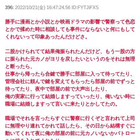
396:
2022/10/21(金) 16:47:24.56 ID:FYTJiFXS
勝手に漫画とか小説とか映画ドラマの影響で警察って色恋
とかで揉めた時に相談しても事件にならないと何にもして
くれないって印象あったんだけどさ。
二股かけられてて結果俺振られたんだけど、もう一股の方
に振られた元カノがヨリを戻したいというのをそれは無理
と断ったら、
仕事から帰ったら合鍵で勝手に部屋に入って待ってたり、
管理会社に頼んで鍵を変えてもらったら部屋の前でずっと
待ってたり、夜中で部屋の前で大声出したり、
俺の実家に行って結婚しますっていったり、俺いない時に
職場に結婚しますって言いに来たりとかしてたの。
職場でそれを言ったらすぐに警察に行くぞと言われて上司
に無理やり連れてかれて話したら、その日から結構すぐに
動いてくれて夜に俺の部屋の前に元カノいないかパトロー