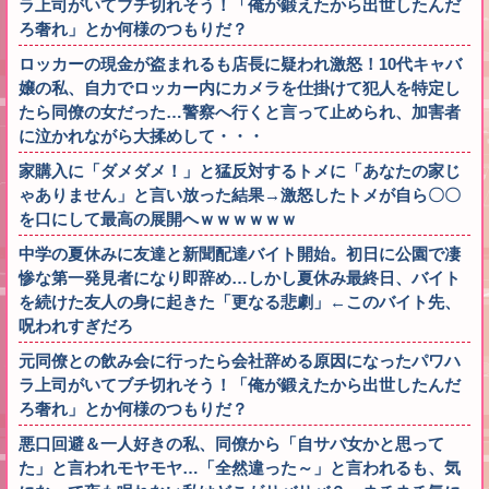
ラ上司がいてブチ切れそう！「俺が鍛えたから出世したんだ
ろ奢れ」とか何様のつもりだ？
ロッカーの現金が盗まれるも店長に疑われ激怒！10代キャバ
嬢の私、自力でロッカー内にカメラを仕掛けて犯人を特定し
たら同僚の女だった…警察へ行くと言って止められ、加害者
に泣かれながら大揉めして・・・
家購入に「ダメダメ！」と猛反対するトメに「あなたの家じ
ゃありません」と言い放った結果→激怒したトメが自ら〇〇
を口にして最高の展開へｗｗｗｗｗｗ
中学の夏休みに友達と新聞配達バイト開始。初日に公園で凄
惨な第一発見者になり即辞め…しかし夏休み最終日、バイト
を続けた友人の身に起きた「更なる悲劇」←このバイト先、
呪われすぎだろ
元同僚との飲み会に行ったら会社辞める原因になったパワハ
ラ上司がいてブチ切れそう！「俺が鍛えたから出世したんだ
ろ奢れ」とか何様のつもりだ？
悪口回避＆一人好きの私、同僚から「自サバ女かと思って
た」と言われモヤモヤ…「全然違った～」と言われるも、気