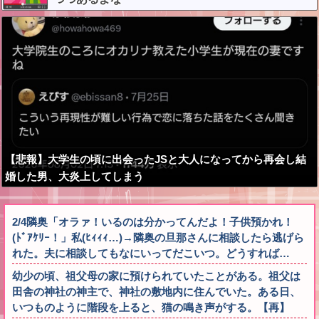
【悲報】大学生の頃に出会ったJSと大人になってから再会し結
婚した男、大炎上してしまう
2/4隣奥「オラァ！いるのは分かってんだよ！子供預かれ！
(ﾄﾞｱｹﾘｰ！」私(ﾋｨｨｨ…)→隣奥の旦那さんに相談したら逃げら
れた。夫に相談してもなにいってだこいつ。どうすれば…
幼少の頃、祖父母の家に預けられていたことがある。祖父は
田舎の神社の神主で、神社の敷地内に住んでいた。ある日、
いつものように階段を上ると、猫の鳴き声がする。【再】