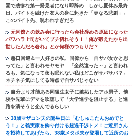
園で凄惨な第一発見者になり即辞め…しかし夏休み最終
日、バイトを続けた友人の身に起きた「更なる悲劇」←
このバイト先、呪われすぎだろ
元同僚との飲み会に行ったら会社辞める原因になった
パワハラ上司がいてブチ切れそう！「俺が鍛えたから出
世したんだろ奢れ」とか何様のつもりだ？
悪口回避＆一人好きの私、同僚から「自サバ女かと思
ってた」と言われモヤモヤ…「全然違った～」と言われ
るも、気になって夜も眠れない私はどこがサバサバ？←
ネチネチ気にしてる時点で自サバじゃない
自分より才能ある同級生女子に嫉妬したアホ男子、他
校や先輩にデマを吹聴して「大学進学を阻止する」と進
路を潰そうと企んでるらしい
38歳マザコン夫の誕生日に「むしゅこたんおめでと
う！」と義実家を飾り付ける超過干渉トメ！ご近所さん
を招待してあげたら、38歳メタボ夫が登場して近所のお