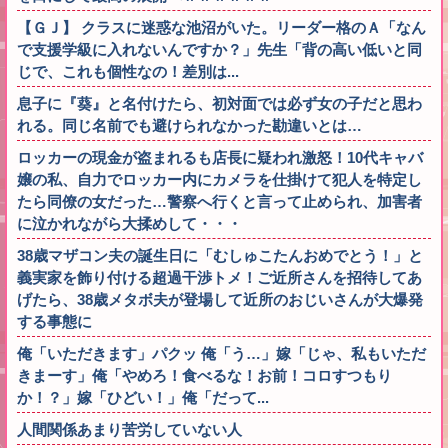
【ＧＪ】 クラスに迷惑な池沼がいた。リーダー格のＡ「なん
で支援学級に入れないんですか？」先生「背の高い低いと同
じで、これも個性なの！差別は...
息子に『葵』と名付けたら、初対面では必ず女の子だと思わ
れる。同じ名前でも避けられなかった勘違いとは…
ロッカーの現金が盗まれるも店長に疑われ激怒！10代キャバ
嬢の私、自力でロッカー内にカメラを仕掛けて犯人を特定し
たら同僚の女だった…警察へ行くと言って止められ、加害者
に泣かれながら大揉めして・・・
38歳マザコン夫の誕生日に「むしゅこたんおめでとう！」と
義実家を飾り付ける超過干渉トメ！ご近所さんを招待してあ
げたら、38歳メタボ夫が登場して近所のおじいさんが大爆発
する事態に
俺「いただきます」パクッ 俺「う…」嫁「じゃ、私もいただ
きまーす」俺「やめろ！食べるな！お前！コロすつもり
か！？」嫁「ひどい！」俺「だって...
人間関係あまり苦労していない人