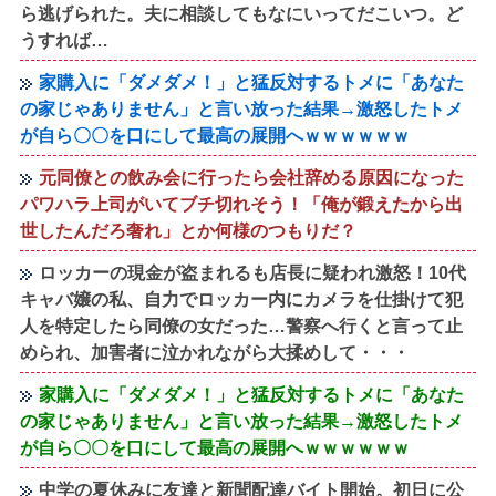
ら逃げられた。夫に相談してもなにいってだこいつ。ど
うすれば…
家購入に「ダメダメ！」と猛反対するトメに「あなた
の家じゃありません」と言い放った結果→激怒したトメ
が自ら〇〇を口にして最高の展開へｗｗｗｗｗｗ
元同僚との飲み会に行ったら会社辞める原因になった
パワハラ上司がいてブチ切れそう！「俺が鍛えたから出
世したんだろ奢れ」とか何様のつもりだ？
ロッカーの現金が盗まれるも店長に疑われ激怒！10代
キャバ嬢の私、自力でロッカー内にカメラを仕掛けて犯
人を特定したら同僚の女だった…警察へ行くと言って止
められ、加害者に泣かれながら大揉めして・・・
家購入に「ダメダメ！」と猛反対するトメに「あなた
の家じゃありません」と言い放った結果→激怒したトメ
が自ら〇〇を口にして最高の展開へｗｗｗｗｗｗ
中学の夏休みに友達と新聞配達バイト開始。初日に公