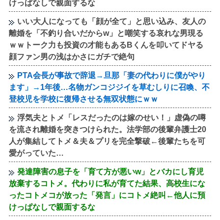
けっぱなしで親面するな
いい大人になっても「顔が全て」と思い込み、友人の
離婚を「不釣り合いだからw」と嘲笑する哀れな男現る
ｗｗトーク力も投資の才能もあるBくんを叩いてドヤる
顔ファン男の浅はかさにガチで絶句
PTA会長が事故で辞退→旦那「妻の代わりに僕がやり
ます」→1年後…名物ガンコジジイを草むしりに召喚、不
登校児を学校に復帰させる無双状態にｗｗ
浮気夫とトメ「レスだったのは嫁のせい！」虚偽の噂
を流され離婚を突きつけられた。法学部の後輩弁護士20
人が集結してトメ＆夫＆プリを完全撃破←後輩たちを可
愛がっていた…
発達障害の息子を「育て方が悪いw」とバカにし育児
放棄するコトメ。代わりに私が育てた結果、高校生にな
ったコトメコが放った「発言」にコトメ絶叫←他人に預
けっぱなしで親面するな