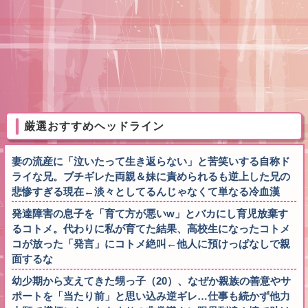
厳選おすすめヘッドライン
妻の流産に「泣いたって生き返らない」と苦笑いする自称ド
ライな兄。ブチギレた両親＆妹に責められるも逆上した兄の
悲惨すぎる現在←淡々としてるんじゃなくて単なる冷血漢
発達障害の息子を「育て方が悪いw」とバカにし育児放棄す
るコトメ。代わりに私が育てた結果、高校生になったコトメ
コが放った「発言」にコトメ絶叫←他人に預けっぱなしで親
面するな
幼少期から支えてきた甥っ子（20）、なぜか親族の善意やサ
ポートを「当たり前」と思い込み逆ギレ…仕事も続かず他力