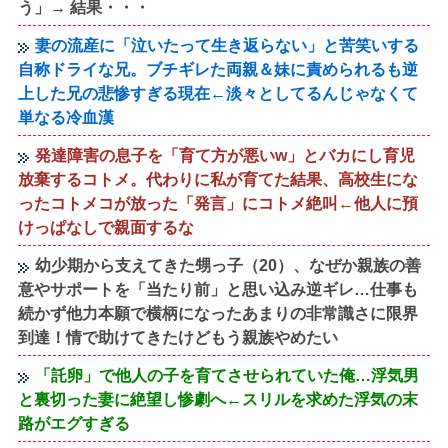
う」→ 結果・・・
妻の流産に「泣いたって生き返らない」と苦笑いする
自称ドライな兄。ブチギレた両親＆妹に責められるも逆
上した兄の悲惨すぎる現在←淡々としてるんじゃなくて
単なる冷血漢
発達障害の息子を「育て方が悪いw」とバカにし育児
放棄するコトメ。代わりに私が育てた結果、高校生にな
ったコトメコが放った「発言」にコトメ絶叫←他人に預
けっぱなしで親面するな
幼少期から支えてきた甥っ子（20）、なぜか親族の善
意やサポートを「当たり前」と思い込み逆ギレ…仕事も
続かず他力本願で横柄になったあまりの非常識さに限界
到達！情で助けてきたけどもう親族やめたい
「託卵」で他人の子を育てさせられていた俺…浮気男
と裏切った妻に絶望し惨劇へ←スリルを求めた浮気の末
路がエグすぎる