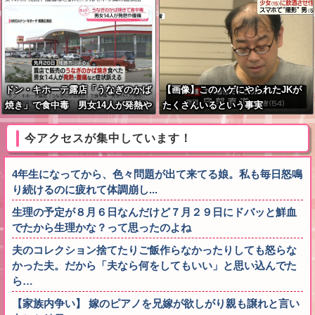
も
ドン・キホーテ露店「うなぎのかば
【画像】このハゲにやられたJKが
焼き」で食中毒 男女14人が発熱や
たくさんいるという事実
腹痛など訴え…サルモネラ属の菌検
出
今アクセスが集中しています！
4年生になってから、色々問題が出て来てる娘。私も毎日怒鳴
り続けるのに疲れて体調崩し...
生理の予定が８月６日なんだけど７月２９日にドバッと鮮血
でたから生理かな？って思ったのよね
夫のコレクション捨てたりご飯作らなかったりしても怒らな
かった夫。だから「夫なら何をしてもいい」と思い込んでた
ら…
【家族内争い】 嫁のピアノを兄嫁が欲しがり親も譲れと言い