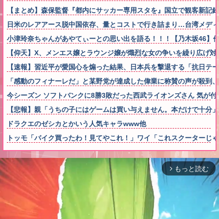
【まとめ】森保監督『都内にサッカー専用スタを』国立で観客新記
日米のレアアース脱中国依存、量とコストで行き詰まり…台湾メディ
小津玲奈ちゃんがあやてぃーとの思い出を語る！！！【乃木坂46】
【仰天】X、メンエス嬢とラウンジ嬢が熾烈な女の争いを繰り広げ対戦型にな
【速報】習近平が愛国心を煽った結果、日本兵を撃退する「抗日テーマ
「感動のフィナーレだ」と某野党が達成した偉業に称賛の声が殺到
今シーズン ソフトバンクに8勝3敗だった西武ライオンズさん 気が付
【悲報】親「うちの子にはゲームは買い与えません。本だけで十分」
ドラクエのゼシカとかいう人気キャラwww他
トッモ「バイク買ったわ！見てやこれ！」ワイ「これスクーターじゃ
もっと読む
arrow_forward_ios