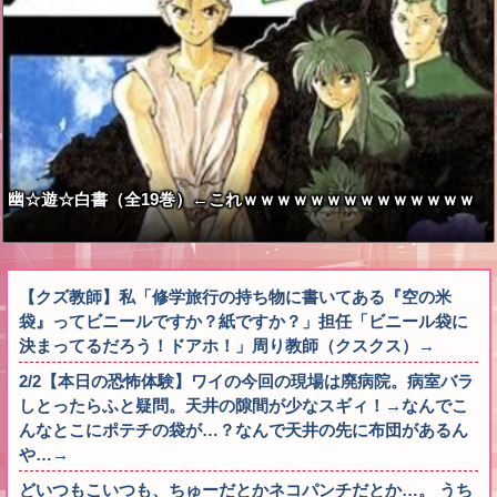
幽☆遊☆白書（全19巻）←これｗｗｗｗｗｗｗｗｗｗｗｗｗｗ
【クズ教師】私「修学旅行の持ち物に書いてある『空の米
袋』ってビニールですか？紙ですか？」担任「ビニール袋に
決まってるだろう！ドアホ！」周り教師（クスクス）→
2/2【本日の恐怖体験】ワイの今回の現場は廃病院。病室バラ
しとったらふと疑問。天井の隙間が少なスギィ！→なんでこ
んなとこにポテチの袋が…？なんで天井の先に布団があるん
や…→
どいつもこいつも、ちゅーだとかネコパンチだとか…。 うち