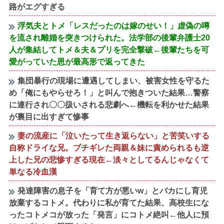
路がエグすぎる
浮気夫とトメ「レスだったのは嫁のせい！」虚偽の噂
を流され離婚を突きつけられた。法学部の後輩弁護士20
人が集結してトメ＆夫＆プリを完全撃破←後輩たちを可
愛がっていた恩が最高形で返ってきた
集団暴行の現場に遭遇してしまい、被害女性を守るた
め「俺にもやらせろ！」と叫んで抱きついた結果…警察
に連行され〇〇扱いされる悲劇へ←機転を利かせた結果
が裏目に出すぎて惨事
妻の流産に「泣いたって生き返らない」と苦笑いする
自称ドライな兄。ブチギレた両親＆妹に責められるも逆
上した兄の悲惨すぎる現在←淡々としてるんじゃなくて
単なる冷血漢
発達障害の息子を「育て方が悪いw」とバカにし育児
放棄するコトメ。代わりに私が育てた結果、高校生にな
ったコトメコが放った「発言」にコトメ絶叫←他人に預