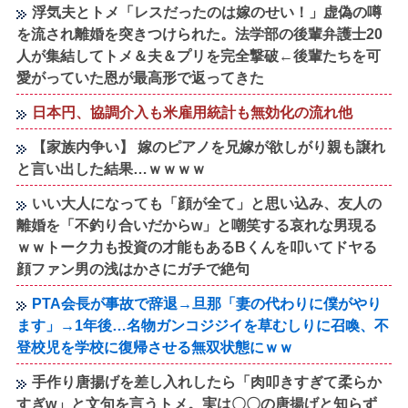
浮気夫とトメ「レスだったのは嫁のせい！」虚偽の噂
を流され離婚を突きつけられた。法学部の後輩弁護士20
人が集結してトメ＆夫＆プリを完全撃破←後輩たちを可
愛がっていた恩が最高形で返ってきた
日本円、協調介入も米雇用統計も無効化の流れ他
【家族内争い】 嫁のピアノを兄嫁が欲しがり親も譲れ
と言い出した結果…ｗｗｗｗ
いい大人になっても「顔が全て」と思い込み、友人の
離婚を「不釣り合いだからw」と嘲笑する哀れな男現る
ｗｗトーク力も投資の才能もあるBくんを叩いてドヤる
顔ファン男の浅はかさにガチで絶句
PTA会長が事故で辞退→旦那「妻の代わりに僕がやり
ます」→1年後…名物ガンコジジイを草むしりに召喚、不
登校児を学校に復帰させる無双状態にｗｗ
手作り唐揚げを差し入れしたら「肉叩きすぎて柔らか
すぎw」と文句を言うトメ。実は〇〇の唐揚げと知らず