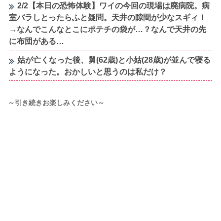
2/2【本日の恐怖体験】ワイの今回の現場は廃病院。病
室バラしとったらふと疑問。天井の隙間が少なスギィ！
→なんでこんなとこにポテチの袋が…？なんで天井の先
に布団がある…
姑が亡くなった後、舅(62歳)と小姑(28歳)が並んで寝る
ようになった。おかしいと思うのは私だけ？
～引き続きお楽しみください～