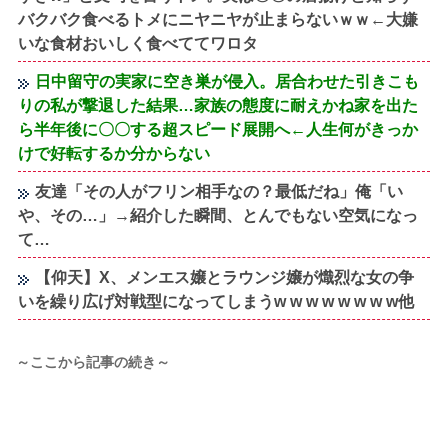
バクバク食べるトメにニヤニヤが止まらないｗｗ←大嫌
いな食材おいしく食べててワロタ
日中留守の実家に空き巣が侵入。居合わせた引きこも
りの私が撃退した結果…家族の態度に耐えかね家を出た
ら半年後に〇〇する超スピード展開へ←人生何がきっか
けで好転するか分からない
友達「その人がフリン相手なの？最低だね」俺「い
や、その…」→紹介した瞬間、とんでもない空気になっ
て…
【仰天】X、メンエス嬢とラウンジ嬢が熾烈な女の争
いを繰り広げ対戦型になってしまうw w w w w w w w他
～ここから記事の続き～