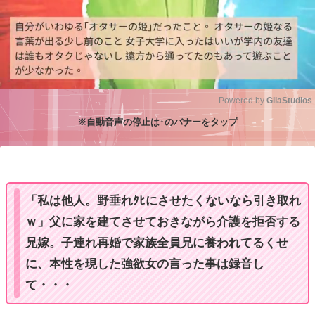
Powered by 
GliaStudios
※自動音声の停止は↑のバナーをタップ
M
u
t
e
「私は他人。野垂れﾀﾋにさせたくないなら引き取れ
ｗ」父に家を建てさせておきながら介護を拒否する
兄嫁。子連れ再婚で家族全員兄に養われてるくせ
に、本性を現した強欲女の言った事は録音し
て・・・