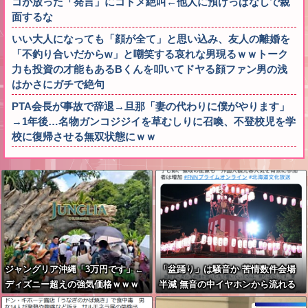
コが放った「発言」にコトメ絶叫←他人に預けっぱなしで親
面するな
いい大人になっても「顔が全て」と思い込み、友人の離婚を
「不釣り合いだからw」と嘲笑する哀れな男現るｗｗトーク
力も投資の才能もあるBくんを叩いてドヤる顔ファン男の浅
はかさにガチで絶句
PTA会長が事故で辞退→旦那「妻の代わりに僕がやります」
→1年後…名物ガンコジジイを草むしりに召喚、不登校児を学
校に復帰させる無双状態にｗｗ
ジャングリア沖縄「3万円です」←
「盆踊り」は騒音か 苦情数件会場
ディズニー超えの強気価格ｗｗｗ
半減 無音の中イヤホンから流れる
曲に合わせ踊るサイレント盆ダンス