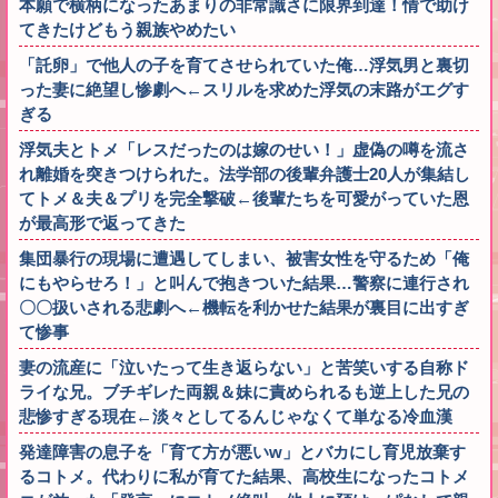
本願で横柄になったあまりの非常識さに限界到達！情で助け
てきたけどもう親族やめたい
「託卵」で他人の子を育てさせられていた俺…浮気男と裏切
った妻に絶望し惨劇へ←スリルを求めた浮気の末路がエグす
ぎる
浮気夫とトメ「レスだったのは嫁のせい！」虚偽の噂を流さ
れ離婚を突きつけられた。法学部の後輩弁護士20人が集結し
てトメ＆夫＆プリを完全撃破←後輩たちを可愛がっていた恩
が最高形で返ってきた
集団暴行の現場に遭遇してしまい、被害女性を守るため「俺
にもやらせろ！」と叫んで抱きついた結果…警察に連行され
〇〇扱いされる悲劇へ←機転を利かせた結果が裏目に出すぎ
て惨事
妻の流産に「泣いたって生き返らない」と苦笑いする自称ド
ライな兄。ブチギレた両親＆妹に責められるも逆上した兄の
悲惨すぎる現在←淡々としてるんじゃなくて単なる冷血漢
発達障害の息子を「育て方が悪いw」とバカにし育児放棄す
るコトメ。代わりに私が育てた結果、高校生になったコトメ