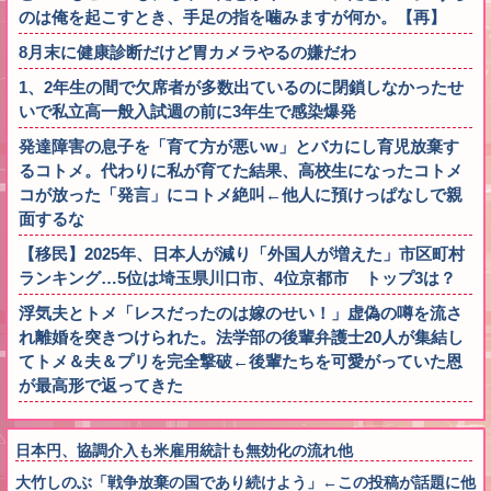
のは俺を起こすとき、手足の指を噛みますが何か。【再】
8月末に健康診断だけど胃カメラやるの嫌だわ
1、2年生の間で欠席者が多数出ているのに閉鎖しなかったせ
いで私立高一般入試週の前に3年生で感染爆発
発達障害の息子を「育て方が悪いw」とバカにし育児放棄す
るコトメ。代わりに私が育てた結果、高校生になったコトメ
コが放った「発言」にコトメ絶叫←他人に預けっぱなしで親
面するな
【移民】2025年、日本人が減り「外国人が増えた」市区町村
ランキング…5位は埼玉県川口市、4位京都市 トップ3は？
浮気夫とトメ「レスだったのは嫁のせい！」虚偽の噂を流さ
れ離婚を突きつけられた。法学部の後輩弁護士20人が集結し
てトメ＆夫＆プリを完全撃破←後輩たちを可愛がっていた恩
が最高形で返ってきた
日本円、協調介入も米雇用統計も無効化の流れ他
大竹しのぶ「戦争放棄の国であり続けよう」←この投稿が話題に他