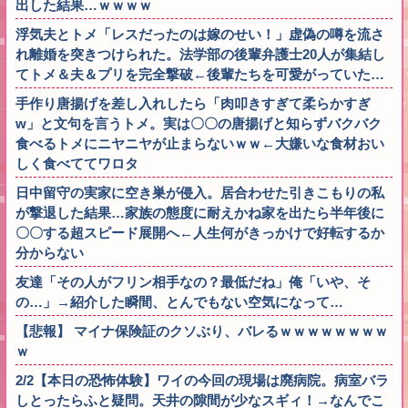
出した結果…ｗｗｗｗ
浮気夫とトメ「レスだったのは嫁のせい！」虚偽の噂を流さ
れ離婚を突きつけられた。法学部の後輩弁護士20人が集結し
てトメ＆夫＆プリを完全撃破←後輩たちを可愛がっていた…
手作り唐揚げを差し入れしたら「肉叩きすぎて柔らかすぎ
w」と文句を言うトメ。実は〇〇の唐揚げと知らずバクバク
食べるトメにニヤニヤが止まらないｗｗ←大嫌いな食材おい
しく食べててワロタ
日中留守の実家に空き巣が侵入。居合わせた引きこもりの私
が撃退した結果…家族の態度に耐えかね家を出たら半年後に
〇〇する超スピード展開へ←人生何がきっかけで好転するか
分からない
友達「その人がフリン相手なの？最低だね」俺「いや、そ
の…」→紹介した瞬間、とんでもない空気になって…
【悲報】 マイナ保険証のクソぶり、バレるｗｗｗｗｗｗｗｗ
ｗ
2/2【本日の恐怖体験】ワイの今回の現場は廃病院。病室バラ
しとったらふと疑問。天井の隙間が少なスギィ！→なんでこ