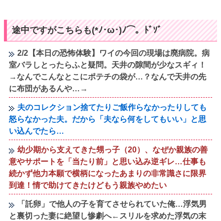
途中ですがこちらも(*ﾉ･ω･)ﾉ⌒。ﾄﾞｿﾞ
2/2【本日の恐怖体験】ワイの今回の現場は廃病院。病
室バラしとったらふと疑問。天井の隙間が少なスギィ！
→なんでこんなとこにポテチの袋が…？なんで天井の先
に布団があるんや…→
夫のコレクション捨てたりご飯作らなかったりしても
怒らなかった夫。だから「夫なら何をしてもいい」と思
い込んでたら…
幼少期から支えてきた甥っ子（20）、なぜか親族の善
意やサポートを「当たり前」と思い込み逆ギレ…仕事も
続かず他力本願で横柄になったあまりの非常識さに限界
到達！情で助けてきたけどもう親族やめたい
「託卵」で他人の子を育てさせられていた俺…浮気男
と裏切った妻に絶望し惨劇へ←スリルを求めた浮気の末