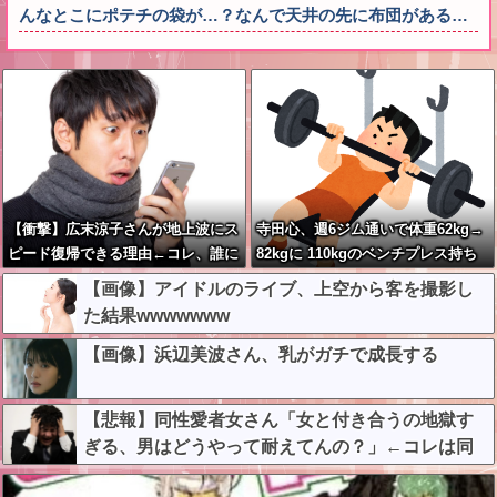
んなとこにポテチの袋が…？なんで天井の先に布団がある…
【衝撃】広末涼子さんが地上波にス
寺田心、週6ジム通いで体重62kg→
ピード復帰できる理由←コレ、誰に
82kgに 110kgのベンチプレス持ち
も分からない模様w w w w w w w
上げる姿披露
【画像】アイドルのライブ、上空から客を撮影し
w
た結果wwwwwww
【画像】浜辺美波さん、乳がガチで成長する
【悲報】同性愛者女さん「女と付き合うの地獄す
ぎる、男はどうやって耐えてんの？」←コレは同
意せざるおえないと話題に