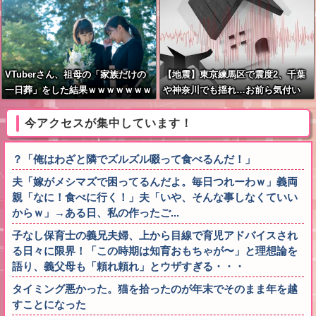
VTuberさん、祖母の「家族だけの
【地震】東京練馬区で震度2、千葉
一日葬」をした結果ｗｗｗｗｗｗｗ
や神奈川でも揺れ…お前ら気付い
た？
今アクセスが集中しています！
？「俺はわざと隣でズルズル啜って食べるんだ！」
夫「嫁がメシマズで困ってるんだよ。毎日つれーわｗ」義両
親「なに！食べに行く！」夫「いや、そんな事しなくていい
からｗ」→ある日、私の作ったご...
子なし保育士の義兄夫婦、上から目線で育児アドバイスされ
る日々に限界！「この時期は知育おもちゃが〜」と理想論を
語り、義父母も「頼れ頼れ」とウザすぎる・・・
タイミング悪かった。猫を拾ったのが年末でそのまま年を越
すことになった