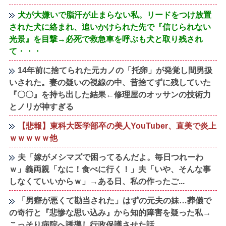
犬が大嫌いで脂汗が止まらない私。リードをつけ放置
された犬に絡まれ、追いかけられた先で『信じられない
光景』を目撃→必死で救急車を呼ぶも犬と取り残され
て・・・
14年前に捨てられた元カノの「托卵」が発覚し間男扱
いされた。妻の疑いの視線の中、昔捨てずに残していた
『〇〇』を持ち出した結果←修理屋のオッサンの技術力
とノリが神すぎる
【悲報】東科大医学部卒の美人YouTuber、直美で炎上
ｗｗｗｗｗ他
夫「嫁がメシマズで困ってるんだよ。毎日つれーわ
ｗ」義両親「なに！食べに行く！」夫「いや、そんな事
しなくていいからｗ」→ある日、私の作ったご...
「男癖が悪くて勘当された」はずの元夫の妹…葬儀で
の奇行と『悲惨な思い込み』から知的障害を疑った私→
こっそり病院へ誘導し行政保護させた話