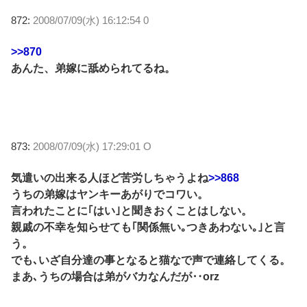
872:
2008/07/09(水) 16:12:54 0
>>870
あんた、弟嫁に舐められてるね。
873:
2008/07/09(水) 17:29:01 O
気遣いの出来る人ほど苦労しちゃうよね
>>868
うちの弟嫁はヤンキーあがりでコワい。
言われたことに｢はい｣と聞きおくことはしない。
親戚の不幸を知らせても｢関係無い｡つきあわない｡｣と言
う。
でも､いざ自分達の事となると猫なで声で連絡してくる。
まあ､うちの場合は弟がバカなんだが‥orz