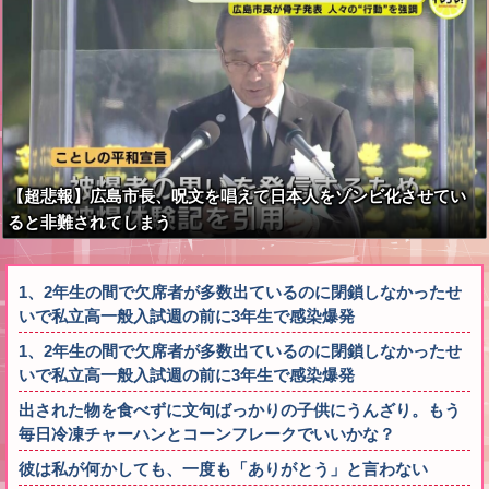
【超悲報】広島市長、呪文を唱えて日本人をゾンビ化させてい
ると非難されてしまう
1、2年生の間で欠席者が多数出ているのに閉鎖しなかったせ
いで私立高一般入試週の前に3年生で感染爆発
1、2年生の間で欠席者が多数出ているのに閉鎖しなかったせ
いで私立高一般入試週の前に3年生で感染爆発
出された物を食べずに文句ばっかりの子供にうんざり。もう
毎日冷凍チャーハンとコーンフレークでいいかな？
彼は私が何かしても、一度も「ありがとう」と言わない