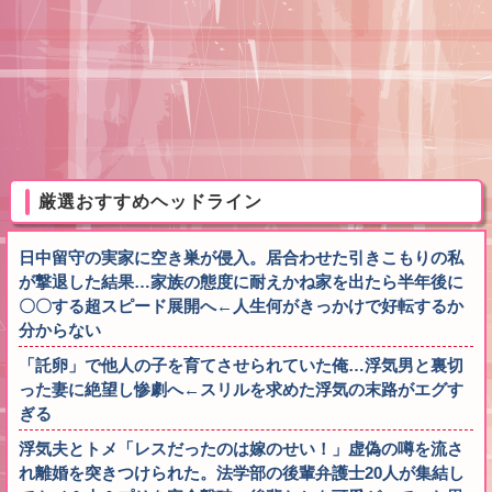
厳選おすすめヘッドライン
日中留守の実家に空き巣が侵入。居合わせた引きこもりの私
が撃退した結果…家族の態度に耐えかね家を出たら半年後に
〇〇する超スピード展開へ←人生何がきっかけで好転するか
分からない
「託卵」で他人の子を育てさせられていた俺…浮気男と裏切
った妻に絶望し惨劇へ←スリルを求めた浮気の末路がエグす
ぎる
浮気夫とトメ「レスだったのは嫁のせい！」虚偽の噂を流さ
れ離婚を突きつけられた。法学部の後輩弁護士20人が集結し