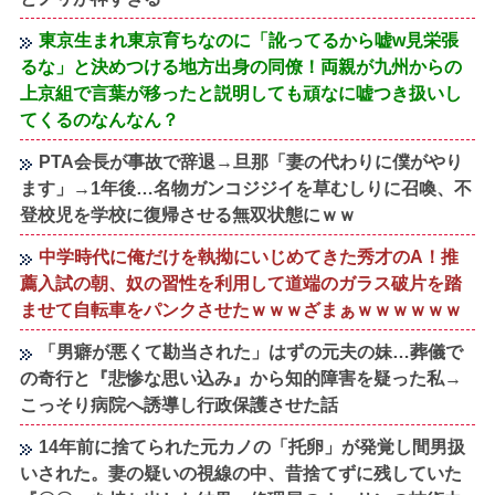
東京生まれ東京育ちなのに「訛ってるから嘘w見栄張
るな」と決めつける地方出身の同僚！両親が九州からの
上京組で言葉が移ったと説明しても頑なに嘘つき扱いし
てくるのなんなん？
PTA会長が事故で辞退→旦那「妻の代わりに僕がやり
ます」→1年後…名物ガンコジジイを草むしりに召喚、不
登校児を学校に復帰させる無双状態にｗｗ
中学時代に俺だけを執拗にいじめてきた秀才のA！推
薦入試の朝、奴の習性を利用して道端のガラス破片を踏
ませて自転車をパンクさせたｗｗｗざまぁｗｗｗｗｗｗ
「男癖が悪くて勘当された」はずの元夫の妹…葬儀で
の奇行と『悲惨な思い込み』から知的障害を疑った私→
こっそり病院へ誘導し行政保護させた話
14年前に捨てられた元カノの「托卵」が発覚し間男扱
いされた。妻の疑いの視線の中、昔捨てずに残していた