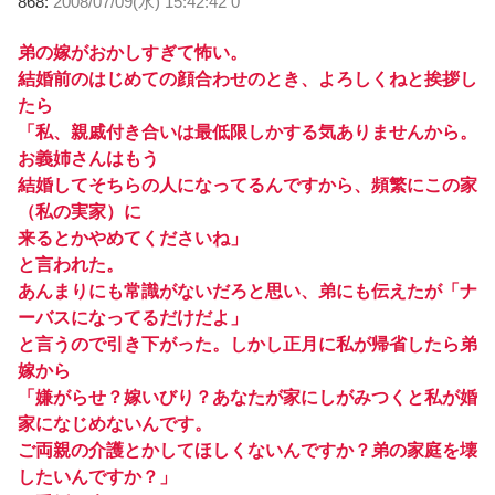
868:
2008/07/09(水) 15:42:42 0
弟の嫁がおかしすぎて怖い。
結婚前のはじめての顔合わせのとき、よろしくねと挨拶し
たら
「私、親戚付き合いは最低限しかする気ありませんから。
お義姉さんはもう
結婚してそちらの人になってるんですから、頻繁にこの家
（私の実家）に
来るとかやめてくださいね」
と言われた。
あんまりにも常識がないだろと思い、弟にも伝えたが「ナ
ーバスになってるだけだよ」
と言うので引き下がった。しかし正月に私が帰省したら弟
嫁から
「嫌がらせ？嫁いびり？あなたが家にしがみつくと私が婚
家になじめないんです。
ご両親の介護とかしてほしくないんですか？弟の家庭を壊
したいんですか？」