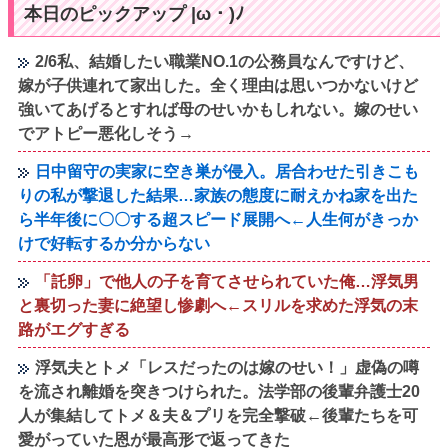
本日のピックアップ |ω・)ﾉ
2/6私、結婚したい職業NO.1の公務員なんですけど、
嫁が子供連れて家出した。全く理由は思いつかないけど
強いてあげるとすれば母のせいかもしれない。嫁のせい
でアトピー悪化しそう→
日中留守の実家に空き巣が侵入。居合わせた引きこも
りの私が撃退した結果…家族の態度に耐えかね家を出た
ら半年後に〇〇する超スピード展開へ←人生何がきっか
けで好転するか分からない
「託卵」で他人の子を育てさせられていた俺…浮気男
と裏切った妻に絶望し惨劇へ←スリルを求めた浮気の末
路がエグすぎる
浮気夫とトメ「レスだったのは嫁のせい！」虚偽の噂
を流され離婚を突きつけられた。法学部の後輩弁護士20
人が集結してトメ＆夫＆プリを完全撃破←後輩たちを可
愛がっていた恩が最高形で返ってきた