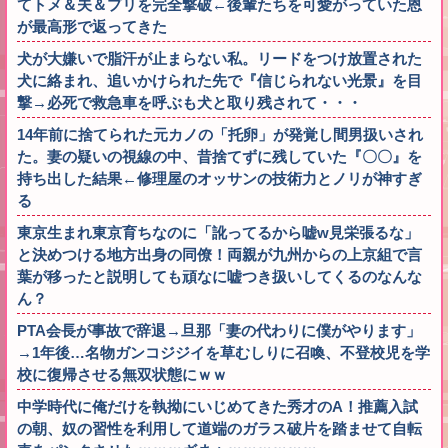
てトメ＆夫＆プリを完全撃破←後輩たちを可愛がっていた恩
が最高形で返ってきた
犬が大嫌いで脂汗が止まらない私。リードをつけ放置された
犬に絡まれ、追いかけられた先で『信じられない光景』を目
撃→必死で救急車を呼ぶも犬と取り残されて・・・
14年前に捨てられた元カノの「托卵」が発覚し間男扱いされ
た。妻の疑いの視線の中、昔捨てずに残していた『〇〇』を
持ち出した結果←修理屋のオッサンの技術力とノリが神すぎ
る
東京生まれ東京育ちなのに「訛ってるから嘘w見栄張るな」
と決めつける地方出身の同僚！両親が九州からの上京組で言
葉が移ったと説明しても頑なに嘘つき扱いしてくるのなんな
ん？
PTA会長が事故で辞退→旦那「妻の代わりに僕がやります」
→1年後…名物ガンコジジイを草むしりに召喚、不登校児を学
校に復帰させる無双状態にｗｗ
中学時代に俺だけを執拗にいじめてきた秀才のA！推薦入試
の朝、奴の習性を利用して道端のガラス破片を踏ませて自転