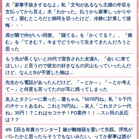
夫「家事手抜きするなよ」私「文句があるなら主婦の年収を
支払ってから言え」夫「わかった。払うから家事しっかりや
って」望むところだと啖呵を切ったけど、冷静に計算して後
悔・・・
席が隣で仲がいい同僚。「隔てる」を「かくてる？」 、「摘
む」を「てきむ？」今までどうやって生きてきたんだろうと
思った
もう先が長くないと20代で宣告された友達A。「会いに来て
ほしい」と言うので彼女の好きなもの沢山もっていったんだ
けど、なんとBが手渡した物は…
先生から電話があったんだけど、「～とか～」「～とか考え
て～」と何度も言ってたのが耳に残ってしまった
友人とタクシーに乗った→運ちゃん「5070円ね」私「５千円
のチケットあるわ。これと70円ね」→友人「これタクシー代
ね」35円！？これはセコケチ！FO案件！！→スレ民の反応
は？？
4/5【回る有責カウンター】嫁が離婚届を置いて失踪。浮気が
バレたかと思ったらそうでもないみたい。ってか家事は誰が