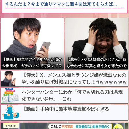
するんだよ？今まで通りママンに週４回は来てもらえば…
【動画】御当地アイドルだった頃の
【悲報】パパ活疑惑のおじさん、待
今田美桜、ガチのマジで可愛くてワ
ち合わせに写真と違う女が来たので
イらをびびらせまくってしまうw w
逃げようとするも眼鏡を奪われ可哀
【仰天】X、メンエス嬢とラウンジ嬢が熾烈な女の
w w w w w w
想なことになっているところを激写
争いを繰り広げ対戦型になってしまうw w w w w w
されてしまう…
w w
ハンターハンターにわか「何でも切れる刀は具現
化できない(ﾆﾁｯ」←これ
【動画】手術中に熊本地震直撃やばすぎる