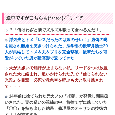
途中ですがこちらも(*ﾉ･ω･)ﾉ⌒。ﾄﾞｿﾞ
？「俺はわざと隣でズルズル啜って食べるんだ！」
浮気夫とトメ「レスだったのは嫁のせい！」虚偽の噂
を流され離婚を突きつけられた。法学部の後輩弁護士20
人が集結してトメ＆夫＆プリを完全撃破←後輩たちを可
愛がっていた恩が最高形で返ってきた
犬が大嫌いで脂汗が止まらない私。リードをつけ放置
された犬に絡まれ、追いかけられた先で『信じられない
光景』を目撃→必死で救急車を呼ぶも犬と取り残され
て・・・
14年前に捨てられた元カノの「托卵」が発覚し間男扱
いされた。妻の疑いの視線の中、昔捨てずに残していた
『〇〇』を持ち出した結果←修理屋のオッサンの技術力
とノリが神すぎる