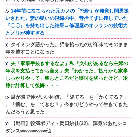
14年前に捨てられた元カノの「托卵」が発覚し間男扱
いされた。妻の疑いの視線の中、昔捨てずに残していた
『〇〇』を持ち出した結果←修理屋のオッサンの技術力
とノリが神すぎる
タイミング悪かった。猫を拾ったのが年末でそのまま
年を越すことになった
夫「家事手抜きするなよ」私「文句があるなら主婦の
年収を支払ってから言え」夫「わかった。払うから家事
しっかりやって」望むところだと啖呵を切ったけど、冷
静に計算して後悔・・・
席が隣で仲がいい同僚。「隔てる」を「かくてる？」
、「摘む」を「てきむ？」今までどうやって生きてきた
んだろうと思った
【動画】役満ボディ・岡田紗佳(32)、渾身のあたシコ
ダンスwwwwwww他