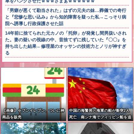
車をパンクさせたｗｗｗざまぁｗｗｗｗｗｗ
「男癖が悪くて勘当された」はずの元夫の妹…葬儀での奇行
と『悲惨な思い込み』から知的障害を疑った私→こっそり病
院へ誘導し行政保護させた話
14年前に捨てられた元カノの「托卵」が発覚し間男扱いされ
た。妻の疑いの視線の中、昔捨てずに残していた『〇〇』を
持ち出した結果←修理屋のオッサンの技術力とノリが神すぎ
る
【画像】セブンイレブン、ついに神
中国の海警局と海軍の船が衝突2人
商品を販売
死亡 南シナ海でフィリピン船を追
跡中、公表までに1年