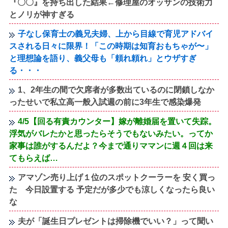
『〇〇』を持ち出した結果←修理屋のオッサンの技術力
とノリが神すぎる
子なし保育士の義兄夫婦、上から目線で育児アドバイ
スされる日々に限界！「この時期は知育おもちゃが〜」
と理想論を語り、義父母も「頼れ頼れ」とウザすぎ
る・・・
1、2年生の間で欠席者が多数出ているのに閉鎖しなか
ったせいで私立高一般入試週の前に3年生で感染爆発
4/5【回る有責カウンター】嫁が離婚届を置いて失踪。
浮気がバレたかと思ったらそうでもないみたい。ってか
家事は誰がするんだよ？今まで通りママンに週４回は来
てもらえば…
アマゾン売り上げ１位のスポットクーラーを 安く買っ
た 今日設置する 予定だが多少でも涼しくなったら良い
な
夫が「誕生日プレゼントは掃除機でいい？」って聞い