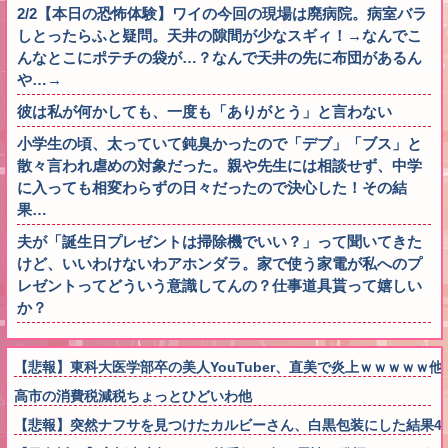
2/2【本日の恐怖体験】ワイの今回の現場は廃病院。病室バラ
しとったらふと疑問。天井の隙間が少なスギィ！→なんでこ
んなとこにポテチの袋が…？なんで天井の先に布団があるん
や…→
彼は私が何かしても、一度も「ありがとう」と言わない
小学生の頃、太っていて鈍臭かったので「デブ」「ブス」と
散々言われ虐めの対象だった。親や先生には相談せず、中学
に入っても相変わらずの日々だったので決心した！その結
果…
夫が「誕生日プレゼントは掃除機でいい？」って聞いてきた
けど、いいわけないわアホンダラ。家で使う家電が私へのプ
レゼントってどういう意識してんの？仕事道具貰って嬉しい
か？
【悲報】東科大医学部卒の美人YouTuber、直美で炎上ｗｗｗｗｗ他
高市の消費税減税ちょっとひどいわ他
【悲報】突然ナフサを見つけたカルビーさん、白黒包装にした結果4