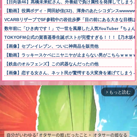
【日向坂46】髙橋未来虹さん、外番組で負け属性を発揮してしまう
【動画】役満ボディ・岡田紗佳(32)、渾身のあたシコダンスwwwww
VCARBリザーブでSF参戦中の岩佐歩夢「目の前にある大きな目標
数年前に「ひき肉です！」で一世を風靡した人気YouTuber『ち
TOKYOFM公式の賀喜遥香生誕ポストが完璧すぎる！！！【乃木坂4
【画像】セブンイレブン、ついに神商品を販売他
【動画】ラッキースケベにニヤニヤが止まらない男がこちらｗｗｗｗ
【鉄血のオルフェンズ】この武器なんだったの他
【画像】恋する女さん、ネット民が驚愕する大変身を遂げてしまう←コレは凄
もっと読む
arrow_forward_ios