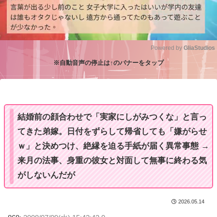
Powered by 
GliaStudios
※自動音声の停止は↑のバナーをタップ
M
u
t
e
結婚前の顔合わせで「実家にしがみつくな」と言っ
てきた弟嫁。日付をずらして帰省しても「嫌がらせ
ｗ」と決めつけ、絶縁を迫る手紙が届く異常事態 →
来月の法事、身重の彼女と対面して無事に終わる気
がしないんだが
2026.05.14