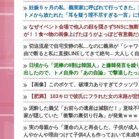
妊娠５ヶ月の私、義実家に呼ばれて行ってきた。
トメから放たれた「耳を疑う理不尽すぎる一言」に
なぜイベント会場で他人の顔を隠さずSNSに無
が！！食べ物の画像上げたほうがよっぽど有意義だ
切迫流産で自宅安静の私…なのに義弟が「シャワ
由で断ると私に直接LINEしてきて絶句←大人しく
日頃から「泥棒の9割は韓国人」と嫌韓発言を繰
出したので、トメ自身の「あの自論」で撃退したっ
【画像】このボケて、破壊力ありすぎてクッソワ
【肥満】 103キロで彼氏にフラれた女の末路が
泥酔した義父「お前らの遺産は減額だ！」意味不
家が隠していた「衝撃の裏切り行為」が発覚ｗｗｗ←
実の母親から「運命の人と再会した、子供が成人
んやかんや理由つけて子供4人も作っておいて未成