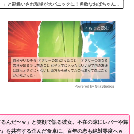
」と勘違いされ現場が大パニックに！勇敢なおばちゃん...
もっと読む
arrow_forward_ios
Powered by 
GliaStudios
M
u
t
てるんだ〜ｗ」と笑顔で語る彼女。不在の隙にレバーや舞
e
せ』を共有する歪んだ食卓に、百年の恋も絶対零度へｗ