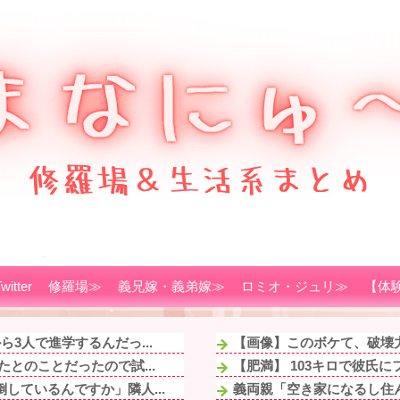
witter
修羅場≫
義兄嫁・義弟嫁≫
ロミオ・ジュリ≫
【体
3人で進学するんだっ...
【画像】このボケて、破壊
とのことだったので試...
【肥満】 103キロで彼氏
しているんですか」隣人...
義両親「空き家になるし住ん