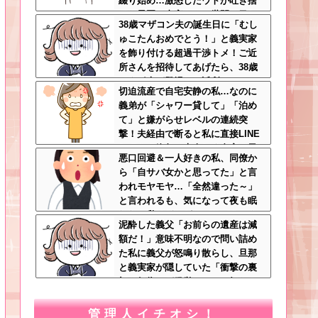
綴り始め…激怒したウトが吐き捨
てた最悪の真実とは←世間の目し
38歳マザコン夫の誕生日に「むし
か気にしてない最低旦那だった
ゅこたんおめでとう！」と義実家
を飾り付ける超過干渉トメ！ご近
所さんを招待してあげたら、38歳
メタボ夫が登場して近所のおじい
切迫流産で自宅安静の私…なのに
さんが大爆発する事態に
義弟が「シャワー貸して」「泊め
て」と嫌がらせレベルの連続突
撃！夫経由で断ると私に直接LINE
してきて絶句←大人しく自宅の風
悪口回避＆一人好きの私、同僚か
呂に入れよ
ら「自サバ女かと思ってた」と言
われモヤモヤ…「全然違った～」
と言われるも、気になって夜も眠
れない私はどこがサバサバ？←ネ
泥酔した義父「お前らの遺産は減
チネチ気にしてる時点で自サバじ
額だ！」意味不明なので問い詰め
ゃない
た私に義父が怒鳴り散らし、旦那
と義実家が隠していた「衝撃の裏
切り行為」が発覚ｗｗｗ←知らん
間に200万払われてて草
管理人イチオシ！