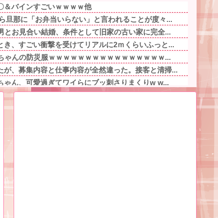
〇＆バインすごいｗｗｗｗ他
ら旦那に「お弁当いらない」と言われることが度々...
男とお見合い結婚、条件として旧家の古い家に完全...
き、すごい衝撃を受けてリアルに2ｍくらいふっと...
ちゃんの防災服ｗｗｗｗｗｗｗｗｗｗｗｗｗｗｗｗ...
が、募集内容と仕事内容が全然違った。接客と清掃...
ゃん、可愛過ぎてワイらにブッ刺さりまくりw w...
ヤバいの多すぎじゃね？？？他
し送りあるかと確認したらいきなりキレられた。こ...
事件の被害者（遺体）」と勘違いされ現場が大パニ...
」妻の謝罪と子供の願いに根負けして再構築し、２...