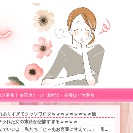
験談募集】修羅場だった体験談・愚痴など大募集！
力ありすぎてクッソワロタｗｗｗｗｗｗｗｗｗ他
にフラれた女の末路が悲惨すぎるｗｗｗｗ
でいいよ」私たち「じゃあお言葉に甘えて…」→引...