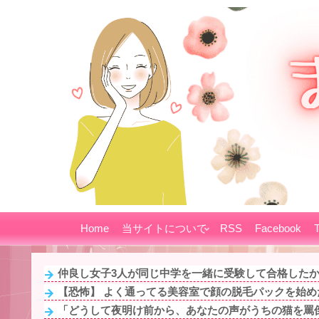
Home
当サイトについて
RSS
Facebook
T
仲良し女子3人が同じ中学を一緒に受験して合格したから
【恐怖】 よく通ってる美容室で顔の脱毛パックを始めた
「どうして夜明け前から、あなたの声がうちの猫を罵倒