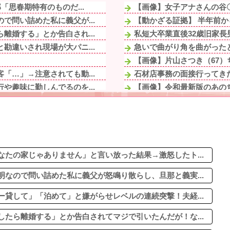
「思春期特有のものだ...
【画像】女子アナさんの谷
で問い詰めた私に義父が...
【動かざる証拠】 半年前か
離婚する」とか告白され...
私短大卒業直後32歳旧家長
勘違いされ現場が大パニ...
急いで曲がり角を曲がったと
【画像】片山さつき（67）
「…」→注意されても動...
石材店事務の面接行ってきた
や趣味に勤しんでるのを...
【画像】令和最新版のあのち
がりをパン1で世話し...
ジャグラーやってる奴って
いきなりキレられた。こ...
休んだ翌日、先輩パートに申
の一筆書いて下さい。将...
血を見て失神した俺が「殺人
ルに2ｍくらいふっと...
妻の浮氣が発覚。俺「離婚だ
来週、木曜の昼だったら...
たの家じゃありません」と言い放った結果→激怒したト...
なので問い詰めた私に義父が怒鳴り散らし、旦那と義実...
貸して」「泊めて」と嫌がらせレベルの連続突撃！夫経...
たら離婚する」とか告白されてマジで引いたんだが！な...