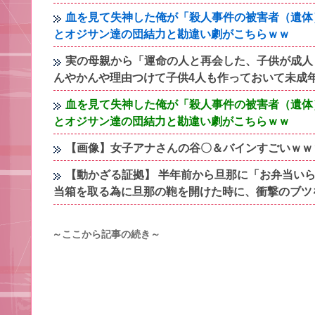
血を見て失神した俺が「殺人事件の被害者（遺体
とオジサン達の団結力と勘違い劇がこちらｗｗ
実の母親から「運命の人と再会した、子供が成人
んやかんや理由つけて子供4人も作っておいて未成
血を見て失神した俺が「殺人事件の被害者（遺体
とオジサン達の団結力と勘違い劇がこちらｗｗ
【画像】女子アナさんの谷〇＆バインすごいｗｗ
【動かざる証拠】 半年前から旦那に「お弁当いら
当箱を取る為に旦那の鞄を開けた時に、衝撃のブツ
～ここから記事の続き～