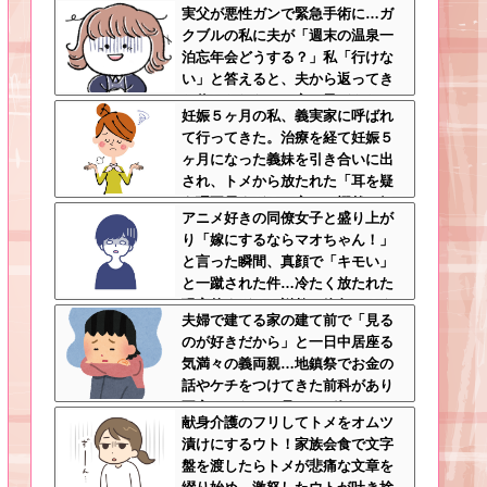
実父が悪性ガンで緊急手術に…ガ
身体を張った捨て身の反撃すぎる
クブルの私に夫が「週末の温泉一
泊忘年会どうする？」私「行けな
い」と答えると、夫から返ってき
た信じられない一言←子どもたち
妊娠５ヶ月の私、義実家に呼ばれ
の方が何倍も常識的で泣ける
て行ってきた。治療を経て妊娠５
ヶ月になった義妹を引き合いに出
され、トメから放たれた「耳を疑
う理不尽すぎる一言」に愕然←妊
アニメ好きの同僚女子と盛り上が
娠時期の操作とか超能力者かよ
り「嫁にするならマオちゃん！」
と言った瞬間、真顔で「キモい」
と一蹴された件…冷たく放たれた
現実的すぎるお説教に絶句←オタ
夫婦で建てる家の建て前で「見る
クのノリをリアルで出すとそうな
のが好きだから」と一日中居座る
る
気満々の義両親…地鎮祭でお金の
話やケチをつけてきた前科があり
不安しかない←見るのが好きとか
献身介護のフリしてトメをオムツ
完全に野次馬の思考
漬けにするウト！家族会食で文字
盤を渡したらトメが悲痛な文章を