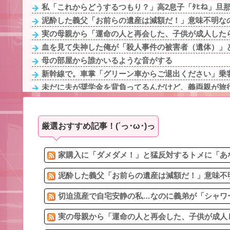
私「これからどうするつもり？」高2息子「ﾀﾋね」旦那
泥酔した義父「お前らの遺産は減額だ！」意味不明なの
実の母親から「運命の人と再会した、子供が成人したら
血を見て失神した俺が「殺人事件の被害者（遺体）」と
母の部屋から誰かいるような音がする
新幹線で。車掌「グリーン車からご退出ください」乗客
未だに夫が奨学金を背負ってるんだけど、義両親が旅行
【報告者がキチ】帰宅すると嫁が息子（5ケ月）の風呂あ
休んだ翌日、先輩パートに申し送りあるかと確認したら
厳選おすすめ記事！(´っ･ω･)っ
【衝撃】母に靴投げつけて父側に逃亡した妹「相続放棄
急いで曲がり角を曲がったとき、すごい衝撃を受けてリア
嫁浮気発覚後１年。再構築中だった。嫁が嫁友と電話「
家購入に「ダメダメ！」と猛反対するトメに「あな
泥酔した義父「お前らの遺産は減額だ！」意味不明
切迫流産で自宅安静の私…なのに義弟が「シャワー
実の母親から「運命の人と再会した、子供が成人し