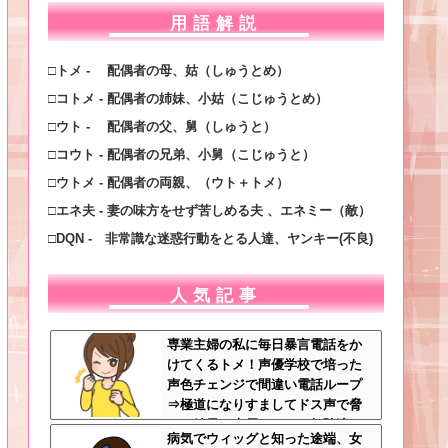
用語解説
□トメ - 配偶者の母、姑（しゅうとめ）
□コトメ - 配偶者の姉妹、小姑（こじゅうとめ）
□ウト - 配偶者の父、舅（しゅうと）
□コウト - 配偶者の兄弟、小舅（こじゅうと）
□ウトメ - 配偶者の両親、（ウト＋トメ）
□エネ夫 - 妻の味方をせず苦しめる夫 、エネミー（敵）
□DQN - 非常識な迷惑行動をとる人達、ヤンキー(不良)
人気記事
専業主婦の私に毎日暴言電話をか
けてくるトメ！声優学校で培った
声色チェンジで間違い電話ループ
⇒極道になりすましてドス声で脅
した結果←声優スキルの無駄遣い
病気でウィッグと知った途端、女
が最高すぎるｗｗｗ