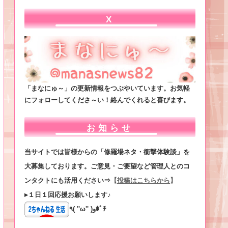
X
「まなにゅ～」の更新情報をつぶやいています。お気軽
にフォローしてくださ～い！絡んでくれると喜びます。
お知らせ
当サイトでは皆様からの「修羅場ネタ・衝撃体験談」を
大募集しております。ご意見・ご要望など管理人とのコ
ンタクトにも活用ください⇒
【
投稿はこちらから
】
▸１日１回応援お願いします♪
٩( ''ω'' )وﾎﾟﾁ