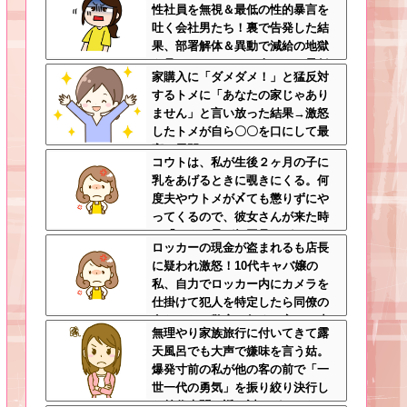
性社員を無視＆最低の性的暴言を
吐く会社男たち！裏で告発した結
果、部署解体＆異動で減給の地獄
を見ることにｗｗ←人として最低
家購入に「ダメダメ！」と猛反対
限の倫理観すら欠如してる
するトメに「あなたの家じゃあり
ません」と言い放った結果→激怒
したトメが自ら〇〇を口にして最
高の展開へｗｗｗｗｗｗ
コウトは、私が生後２ヶ月の子に
乳をあげるときに覗きにくる。何
度夫やウトメが〆ても懲りずにや
ってくるので、彼女さんが来た時
に「コウト君が毎回見たがるのよ
ロッカーの現金が盗まれるも店長
～ｗ」と言うと、彼女さん鬼の形
に疑われ激怒！10代キャバ嬢の
相でコウトの元へｗ
私、自力でロッカー内にカメラを
仕掛けて犯人を特定したら同僚の
女だった…警察へ行くと言って止
無理やり家族旅行に付いてきて露
められ、加害者に泣かれながら大
天風呂でも大声で嫌味を言う姑。
揉めして・・・
爆発寸前の私が他の客の前で「一
世一代の勇気」を振り絞り決行し
た前代未聞の返り討ちがこちら←