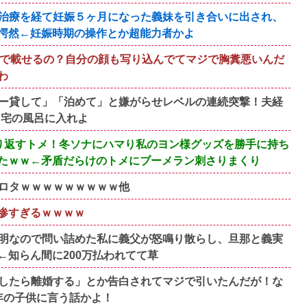
治療を経て妊娠５ヶ月になった義妹を引き合いに出され、
愕然←妊娠時期の操作とか超能力者かよ
断で載せるの？自分の顔も写り込んでてマジで胸糞悪いんだ
わ
ー貸して」「泊めて」と嫌がらせレベルの連続突撃！夫経
自宅の風呂に入れよ
り返すトメ！冬ソナにハマり私のヨン様グッズを勝手に持ち
たｗｗ←矛盾だらけのトメにブーメラン刺さりまくり
ロタｗｗｗｗｗｗｗｗｗ他
悲惨すぎるｗｗｗｗ
明なので問い詰めた私に義父が怒鳴り散らし、旦那と義実
知らん間に200万払われてて草
したら離婚する」とか告白されてマジで引いたんだが！な
年の子供に言う話かよ！