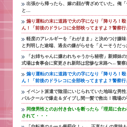
出張から帰ったら、嫁の顔が青ざめていた。俺「
と…
煽り運転の末に道路で大の字になり「降りろ！殴
ん！「前後のドラレコに全部映ってますよ？警察行
軽度のアレルギーを「わがまま」と決めつけ嫌味
と判明した途端、過去の嫌がらせを「えーそうだっ
「お姉ちゃんに嫌われちゃうから秘密」新婦妹の
式場は食事会に変更され新郎は悲惨な末路へ←警察
煽り運転の末に道路で大の字になり「降りろ！殴
ん！「前後のドラレコに全部映ってますよ？警察行
イベント派遣で陰湿にいじられていた地味な男性
パルクールで爆走＆ダイブし間一髪で救出！職場の
同僚男性とのお付き合いを断ったら「理屈に合わ
されて・・・
「自転車のルール厳罰化！」← 正直なんの意味