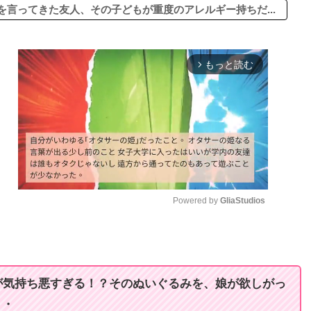
言ってきた友人、その子どもが重度のアレルギー持ちだ...
もっと読む
arrow_forward_ios
Powered by 
GliaStudios
M
u
t
が気持ち悪すぎる！？そのぬいぐるみを、娘が欲しがっ
e
・・