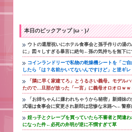
本日のピックアップ |ω・)ﾉ
ウトの還暦祝いにホテル食事会と孫手作りの湯の
に」図々しすぎる暴言に絶句←孫の気持ちを無下に
コインランドリーで私物の乾燥機シートを「ご自
したら「は？名前かいてないんですけど」と逆ギレ
「隣に早く家建てろ」とうるさい義母。モデルハ
たので…旦那が放った「一言」に義母オロオロｗｗ
「お姉ちゃんに嫌われちゃうから秘密」新婦妹の
式場は食事会に変更され新郎は悲惨な末路へ←警察
姪っ子とクレープを買っていたら不審者と間違わ
になった件←必死の弁明が逆に不憫すぎて草