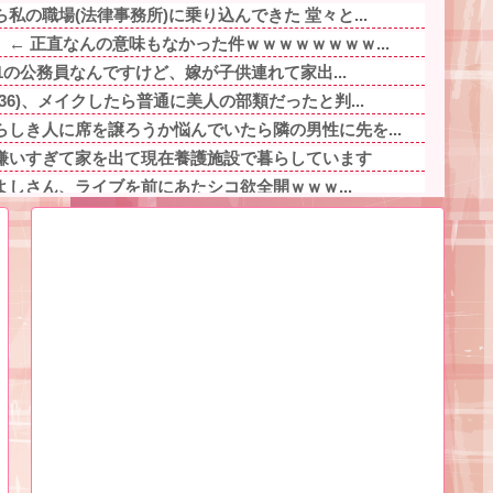
私の職場(法律事務所)に乗り込んできた 堂々と...
← 正直なんの意味もなかった件ｗｗｗｗｗｗｗｗ...
.1の公務員なんですけど、嫁が子供連れて家出...
6)、メイクしたら普通に美人の部類だったと判...
しき人に席を譲ろうか悩んでいたら隣の男性に先を...
嫌いすぎて家を出て現在養護施設で暮らしています
きよしさん、ライブを前にあたシコ欲全開ｗｗｗ...
「甘い匂い」の正体、まさか分からないDTなんて...
半の嫁が、週1牛丼やマックを買って来て夕食とし...
ま」と決めつけ嫌味を言ってきた友人、その子ども...
れていた地味な男性スタッフ。ある日、高さ3mの...