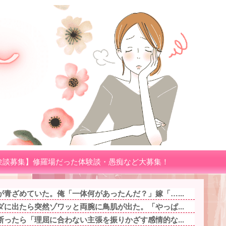
験談募集】修羅場だった体験談・愚痴など大募集！
青ざめていた。俺「一体何があったんだ？」嫁「…...
に出たら突然ゾワッと両腕に鳥肌が出た。「やっぱ...
ったら「理屈に合わない主張を振りかざす感情的な...