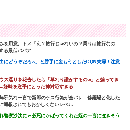
みを用意。トメ「え？旅行じゃないの？周りは旅行なの
する最低ババア
由にどうぞだろw」と勝手に盗もうとしたDQN夫婦！注意
ウス巡りを報告したら「草刈り誰がするのw」と煽ってき
←嫌味を逆手にとった神対応すぎる
無邪気な一言で新郎のゲス行為が全バレ…修羅場と化した
に通報されてもおかしくないレベル
れ警察沙汰にｗ必死にかばってくれた姪の一言に泣きそう