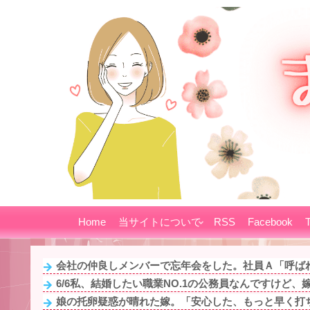
Home
当サイトについて
RSS
Facebook
T
会社の仲良しメンバーで忘年会をした。社員Ａ「呼ばれ
6/6私、結婚したい職業NO.1の公務員なんですけど、嫁
娘の托卵疑惑が晴れた嫁。「安心した、もっと早く打ち