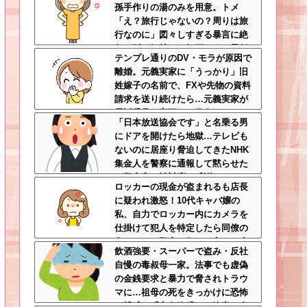
孫手作りの湯のみを用意。トメ
「え？旅行じゃないの？周りは旅
行なのに」図々しすぎる暴言に絶
句←孫の気持ちを無下にする最低
テンプレ通りのDV・モラが原因で
ババア
離婚。元義実家に「うっかり」旧
姓嫁子の名前で、FXや先物の資料
請求を送り続けたら…元義実家が
電話番号を変更し、借金まみれに
「日本放送協会です」と名乗る男
なっていた話ｗｗｗｗｗ
にドアを開けたら地獄…テレビも
ないのに居座り脅迫してきたNHK
集金人を警察に通報して黙らせた
←警察官の神対応に感謝しかない
ロッカーの現金が盗まれるも店長
に疑われ激怒！10代キャバ嬢の
私、自力でロッカー内にカメラを
仕掛けて犯人を特定したら同僚の
女だった…警察へ行くと言って止
飲酒強要・スーパーで盗み・反社
められ、加害者に泣かれながら大
自慢の毒叔母一家。法事でも虚偽
揉めして・・・
の金銭要求と暴力で脅されトラウ
マに…祖母の死をきっかけに恐怖
の親戚と「永久絶縁」を決意←自