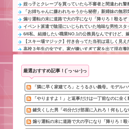
姪っ子とクレープを買っていたら不審者と間違われ警察
「お姉ちゃんに嫌われちゃうから秘密」新婦妹の無邪気
煽り運転の末に道路で大の字になり「降りろ！殴るぞ！
イベント派遣で陰湿にいじられていた地味な男性スタッフ
6/6私、結婚したい職業NO.1の公務員なんですけど、嫁
【スキー場マジック】付き合ってた当初は逞しく見えた
高校３年生の女です。家が嫌いすぎて家を出て現在養
新しいペットを首に巻いて玄関を開けたら…居座りアポ
放置子が「近所のイオンに行こう」と誘いに来たがいつ
厳選おすすめ記事！(´っ･ω･)っ
軽度のアレルギーを「わがまま」と決めつけ嫌味を言っ
イベント派遣で陰湿にいじられていた地味な男性スタッフ
未だに夫が奨学金を背負ってるんだけど、義両親が旅行
「隣に早く家建てろ」とうるさい義母。モデルハウ
「やりますよ！」と返事だけは一丁前なのに全く動
鍵失くした男「45分だけ部屋に入れろ！何もしな
煽り運転の末に道路で大の字になり「降りろ！殴る