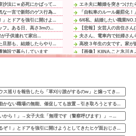
沙汰にｗ必死にかばって...
エネ夫に離婚を突きつけたら
な一言で新郎のゲス行為...
「自転車のルール厳罰化！」
」とドアを強引に開けよ...
6/6私、結婚したい職業NO
。ある日、高さ3mの...
【悲報】女芸人の吉住さん(3
が子供連れて家出...
夫さん、電車内で妊婦さんら
旦那も、結婚したらやり...
高校３年生の女です。家が
護施設で暮らしています
【画像】KIINA.こと氷川
なしトメと鉢合わせ！絶...
【衝撃】若い女の子からする
も「お金を使う遊びには...
【意見求む】共働きで家事折
てきた友人、その子ども...
軽度のアレルギーを「わがま
。ある日、高さ3mの...
イベント派遣で陰湿にいじら
や趣味に勤しんでるのを...
ス巡りを報告したら「草刈り誰がするのw」と煽ってき...
かない職場の無能、催促しても放置→引き取ろうとする...
いから！」→女子大生「無理です（警察呼びます）」→...
ぞ！」とドアを強引に開けようとしてきたヒゲ面おじさ...