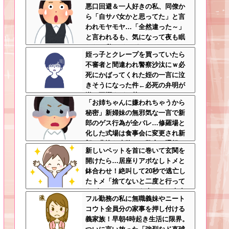
悪口回避＆一人好きの私、同僚か
分の身の安全を最優先にして大正
ら「自サバ女かと思ってた」と言
解
われモヤモヤ…「全然違った～」
と言われるも、気になって夜も眠
れない私はどこがサバサバ？←ネ
姪っ子とクレープを買っていたら
チネチ気にしてる時点で自サバじ
不審者と間違われ警察沙汰にｗ必
ゃない
死にかばってくれた姪の一言に泣
きそうになった件←必死の弁明が
逆に不憫すぎて草
「お姉ちゃんに嫌われちゃうから
秘密」新婦妹の無邪気な一言で新
郎のゲス行為が全バレ…修羅場と
化した式場は食事会に変更され新
郎は悲惨な末路へ←警察に通報さ
新しいペットを首に巻いて玄関を
れてもおかしくないレベル
開けたら…居座りアポなしトメと
鉢合わせ！絶叫して20秒で逃亡し
たトメ「捨てないと二度と行って
あげない！」←もう来なくて大丈
フル勤務の私に無職義妹やニート
夫ですｗ
コウト全員分の家事を押し付ける
義家族！早朝4時起き生活に限界。