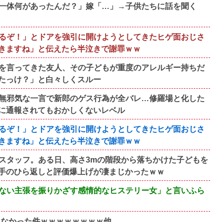
一体何があったんだ？」嫁「…」→子供たちに話を聞く
るぞ！」とドアを強引に開けようとしてきたヒゲ面おじさ
きますね」と伝えたら半泣きで謝罪ｗｗ
を言ってきた友人、その子どもが重度のアレルギー持ちだ
たっけ？」と白々しくスルー
無邪気な一言で新郎のゲス行為が全バレ…修羅場と化した
に通報されてもおかしくないレベル
るぞ！」とドアを強引に開けようとしてきたヒゲ面おじさ
きますね」と伝えたら半泣きで謝罪ｗｗ
スタッフ。ある日、高さ3mの階段から落ちかけた子どもを
手のひら返しと評価爆上げが凄まじかったｗｗ
ない主張を振りかざす感情的なヒステリー女」と言いふら
もなかった件ｗｗｗｗｗｗｗｗ他