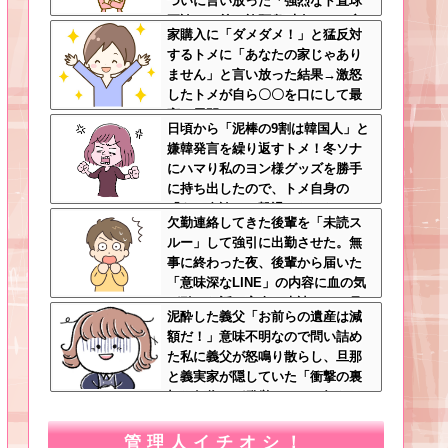
ついに言い放った「強烈なド直球
正論」に義一族阿鼻叫喚ｗｗ←怠
家購入に「ダメダメ！」と猛反対
け者どもに正論のナイフをグサリ
するトメに「あなたの家じゃあり
ません」と言い放った結果→激怒
したトメが自ら〇〇を口にして最
高の展開へｗｗｗｗｗｗ
日頃から「泥棒の9割は韓国人」と
嫌韓発言を繰り返すトメ！冬ソナ
にハマり私のヨン様グッズを勝手
に持ち出したので、トメ自身の
「あの自論」で撃退したったｗｗ
欠勤連絡してきた後輩を「未読ス
←矛盾だらけのトメにブーメラン
ルー」して強引に出勤させた。無
刺さりまくり
事に終わった夜、後輩から届いた
「意味深なLINE」の内容に血の気
が引いた話←完全に未読スルー見
泥酔した義父「お前らの遺産は減
抜かれてて草
額だ！」意味不明なので問い詰め
た私に義父が怒鳴り散らし、旦那
と義実家が隠していた「衝撃の裏
切り行為」が発覚ｗｗｗ←知らん
間に200万払われてて草
管理人イチオシ！