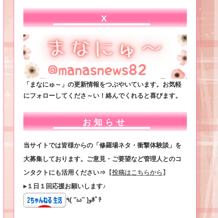
X
「まなにゅ～」の更新情報をつぶやいています。お気軽
にフォローしてくださ～い！絡んでくれると喜びます。
お知らせ
当サイトでは皆様からの「修羅場ネタ・衝撃体験談」を
大募集しております。ご意見・ご要望など管理人とのコ
ンタクトにも活用ください⇒
【
投稿はこちらから
】
▸１日１回応援お願いします♪
٩( ''ω'' )وﾎﾟﾁ