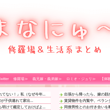
witter
修羅場≫
義兄嫁・義弟嫁≫
ロミオ・ジュリ≫
【体
てない！」私（なぜ今年...
出張から帰ったら、嫁の顔が
が子供連れて家出...
賃貸物件を内覧中、ベランダ
明けて鑑定しておけばよ...
同僚男性とのお付き合いを断