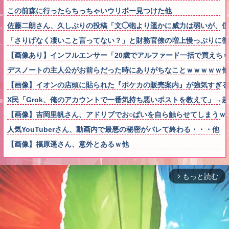
この前森に行ったらちっちゃいウリボー見つけた他
佐藤二朗さん、久しぶりの投稿「文◯砲より遥かに威力は弱いが、僕
「さりげなく凄いこと言ってない？」と財務官僚の増上慢っぷりに衝
【画像あり】インフルエンサー「20歳でアルファード一括で買えち
デスノートの主人公がお前らだった時にありがちなことｗｗｗｗｗ他
【画像】イオンの店頭に貼られた『ポケカの販売案内』が強気すぎる
X民「Grok、俺のアカウントで一番気持ち悪いポストを教えて」→
【画像】吉岡里帆さん、アドリブでお○ぱいを自ら触らせてしまうｗ
人気YouTuberさん、動画内で最悪の秘密がバレて終わる・・・他
【画像】福原遥さん、意外とあるｗ他
もっと読む
arrow_forward_ios