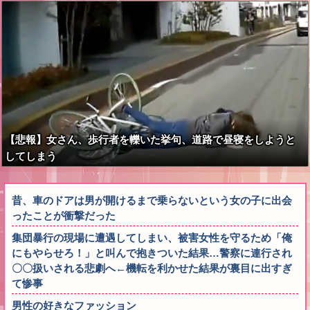
【悲報】女さん、歩行者を轢いた挙句、道路で昼寝をしようと
してしまう
昔、車のドアは男が開けるまで乗らないという女の子に出会
ったことが衝撃だった
集団暴行の現場に遭遇してしまい、被害女性を守るため「俺
にもやらせろ！」と叫んで抱きついた結果…警察に連行され
〇〇扱いされる悲劇へ←機転を利かせた結果が裏目に出すぎ
て惨事
男性の好きなファッション