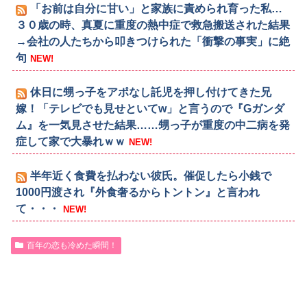
「お前は自分に甘い」と家族に責められ育った私…
３０歳の時、真夏に重度の熱中症で救急搬送された結果
→会社の人たちから叩きつけられた「衝撃の事実」に絶
句
NEW!
休日に甥っ子をアポなし託児を押し付けてきた兄
嫁！「テレビでも見せといてw」と言うので『Gガンダ
ム』を一気見させた結果……甥っ子が重度の中二病を発
症して家で大暴れｗｗ
NEW!
半年近く食費を払わない彼氏。催促したら小銭で
1000円渡され『外食奢るからトントン』と言われ
て・・・
NEW!
百年の恋も冷めた瞬間！