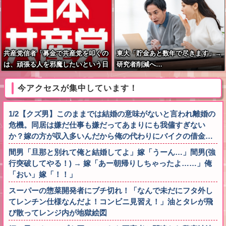
共産党信者「募金で共産党を叩くの
東大「貯金あと数年で尽きます」→
は、頑張る人を邪魔したいという日
研究者削減へ…
本人らしい薄暗い欲望のせい」
今アクセスが集中しています！
1/2【クズ男】このままでは結婚の意味がないと言われ離婚の
危機。同居は嫌だ仕事も嫌だってあまりにも我儘すぎない
か？嫁の方が収入多いんだから俺の代わりにバイクの借金…
間男「旦那と別れて俺と結婚してよ」嫁「うーん…」間男(強
行突破してやる！) → 嫁「あー朝帰りしちゃったよ……」俺
「おい」嫁「！！」
スーパーの惣菜開発者にブチ切れ！「なんで未だにフタ外し
てレンチン仕様なんだよ！コンビニ見習え！」油とタレが飛
び散ってレンジ内が地獄絵図