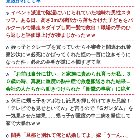
見抜かれてて草
イベント派遣で陰湿にいじられていた地味な男性スタ
ッフ。ある日、高さ3mの階段から落ちかけた子どもをパ
ルクールで爆走＆ダイブし間一髪で救出！職場の手のひ
ら返しと評価爆上げが凄まじかったｗｗ
姪っ子とクレープを買っていたら不審者と間違われ警
察沙汰にｗ必死にかばってくれた姪の一言に泣きそうに
なった件←必死の弁明が逆に不憫すぎて草
「お前は自分に甘い」と家族に責められ育った私…３
０歳の時、真夏に重度の熱中症で救急搬送された結果→
会社の人たちから叩きつけられた「衝撃の事実」に絶句
休日に甥っ子をアポなし託児を押し付けてきた兄嫁！
「テレビでも見せといてw」と言うので『Gガンダム』を
一気見させた結果……甥っ子が重度の中二病を発症して
家で大暴れｗｗ
間男「旦那と別れて俺と結婚してよ」嫁「うーん…」