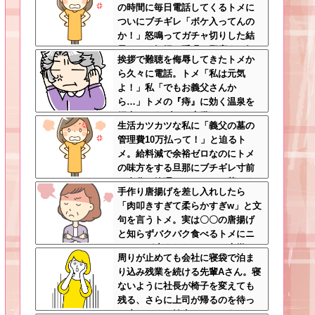
の時間に毎日電話してくるトメに
ついにブチギレ「ボケ入ってんの
か！」怒鳴ってガチャ切りした結
果ｗｗ←妊婦の睡眠を邪魔する奴
挨拶で難聴を侮辱してきたトメか
は容赦しない
ら久々に電話。トメ「私は元気
よ！」私「でもお義父さんか
ら…」トメの『痔』に効く温泉を
紹介してあげたら大発狂した←お
生活カツカツな私に「義父の墓の
義父さんノリノリで温泉行ってて
管理費10万払って！」と迫るト
草
メ。給料減で余裕ゼロなのにトメ
の味方をする旦那にブチギレ寸前
←自分で管理できないなら墓じま
手作り唐揚げを差し入れしたら
いしてくれ
「肉叩きすぎて柔らかすぎw」と文
句を言うトメ。実は〇〇の唐揚げ
と知らずバクバク食べるトメにニ
ヤニヤが止まらないｗｗ←大嫌い
周りが止めても会社に寝袋で泊ま
な食材おいしく食べててワロタ
り込み残業を続ける先輩Aさん。寝
ないように社長が椅子を変えても
残る、さらに上司が帰るのを待っ
て戻ってくる始末…そんなある