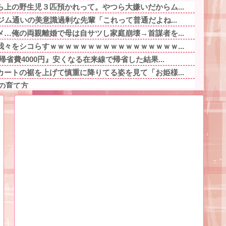
上の野生児３匹預かれって。やつら大嫌いだからム...
ジム通いの美意識過剰な先輩「これって普通だよね...
…俺の両親離婚で母は自サツし家庭崩壊→首謀者を...
々をシコらすｗｗｗｗｗｗｗｗｗｗｗｗｗｗｗｗｗ...
省費4000円』安くなる在来線で帰省した結果...
ートの裾を上げて慎重に降りてる姿を見て「お姫様...
の育て方
ッテリーが上がる他
加拒否した親へ最終警告。こうなってもいい？」...
ぐ援助要求…15万出した直後に「保険代払えない...
互い様ですよね〜」今までイビられ続けてきた私が...