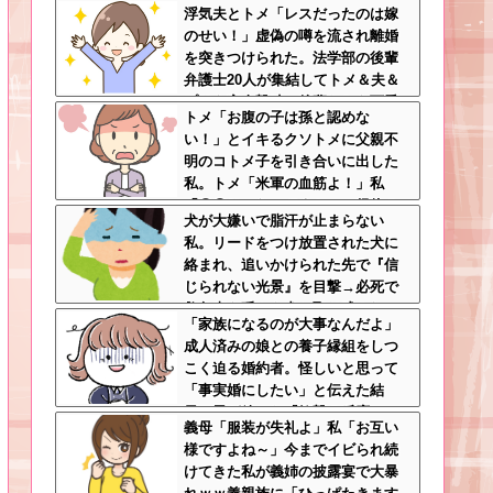
浮気夫とトメ「レスだったのは嫁
日、出社すると社内が騒然として
のせい！」虚偽の噂を流され離婚
いて・・・
を突きつけられた。法学部の後輩
弁護士20人が集結してトメ＆夫＆
プリを完全撃破←後輩たちを可愛
トメ「お腹の子は孫と認めな
がっていた恩が最高形で返ってき
い！」とイキるクソトメに父親不
た
明のコトメ子を引き合いに出した
私。トメ「米軍の血筋よ！」私
「〇〇じゃないですか」←得体の
犬が大嫌いで脂汗が止まらない
知れない～はお前（コトメ）のと
私。リードをつけ放置された犬に
ころだろｗ
絡まれ、追いかけられた先で『信
じられない光景』を目撃→必死で
救急車を呼ぶも犬と取り残され
「家族になるのが大事なんだよ」
て・・・
成人済みの娘との養子縁組をしつ
こく迫る婚約者。怪しいと思って
「事実婚にしたい」と伝えた結
果、男が放った『衝撃の反応』←
義母「服装が失礼よ」私「お互い
金目当てだと自白したようなもん
様ですよね～」今までイビられ続
ｗｗｗ
けてきた私が義姉の披露宴で大暴