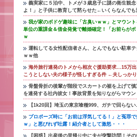
義実家に５泊中、トメが３歳息子に謎の衛生観念
よ！」と子供に教育して黙らせた←いくらなんでも
我が家のボドゲ趣味に「古臭いｗｗ」とマウント
単位の重課金＆借金発覚で離婚確定！「お前らがボ
ｗ
運転してる女性配信者さん、とんでもない駐車テ
ｗｗ他
海外旅行連発のトメから相次ぐ援助要求…15万
こうとしない夫の様子が怪しすぎる件 ←夫しっか
骨盤骨折の後輩が階段でスカートの裾を上げて慎
を連発する社内彼女！事故背景を知りながらマウン
【1k20回】埼玉の東京喰種999、ガチで回らな
プロポーズ時に「お前は浮気してる！」と冤罪で
ｗ」と悪びれず吐露！紹介者として激怒・・・
【困惑】出産後の里帰り中に夫が突撃訪問！その