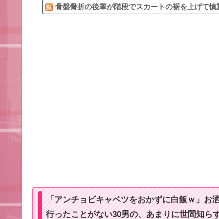
骨盤骨折の後輩が階段でスカートの裾を上げて慎重
「アンチョビキャベツをおかずに白飯ｗ」お洒
行ったことがない30男の、あまりに世間知ら