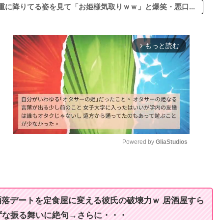
に降りてる姿を見て「お姫様気取りｗｗ」と爆笑・悪口...
もっと読む
arrow_forward_ios
Powered by 
GliaStudios
M
u
t
落デートを定食屋に変える彼氏の破壊力ｗ 居酒屋すら
e
ずな振る舞いに絶句→さらに・・・