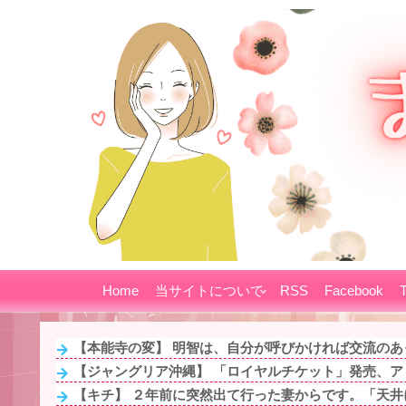
Home
当サイトについて
RSS
Facebook
T
【本能寺の変】 明智は、自分が呼びかければ交流のあった
【ジャングリア沖縄】 「ロイヤルチケット」発売、アト
【キチ】 ２年前に突然出て行った妻からです。「天井に