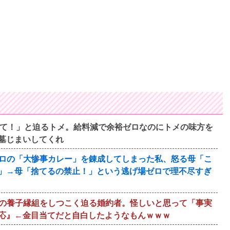
って！」と迫るトメ。給料減で余裕ゼロなのにトメの味方を
墓じまいしてくれ
ロの「大惨事カレー」を錬成してしまった私、怒る母「こ
」→母「捨てるの禁止！」という逃げ場ゼロで理不尽すぎ
の養子縁組をしつこく迫る婚約者。怪しいと思って「事実
応』←金目当てだと自白したようなもんｗｗｗ