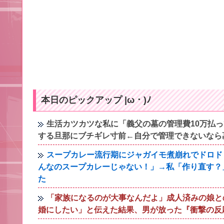
本日のピックアップ |ω・)ﾉ
生活カツカツな私に「義父の墓の管理費10万払
する旦那にブチギレ寸前←自分で管理できないなら
スープカレー流行期にジャガイモ煮崩れでドロド
んなのスープカレーじゃない！」→私「作り直す？
た
「家族になるのが大事なんだよ」成人済みの娘と
婚にしたい」と伝えた結果、男が放った『衝撃の反