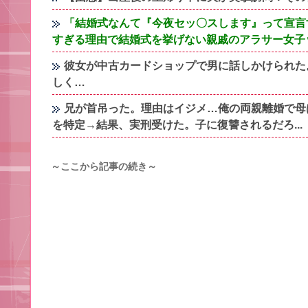
「結婚式なんて『今夜セッ〇スします』って宣言
すぎる理由で結婚式を挙げない親戚のアラサー女子
彼女が中古カードショップで男に話しかけられた
しく…
兄が首吊った。理由はイジメ…俺の両親離婚で母
を特定→結果、実刑受けた。子に復讐されるだろ...
～ここから記事の続き～