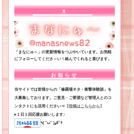
X
「まなにゅ～」の更新情報をつぶやいています。お気軽
にフォローしてくださ～い！絡んでくれると喜びます。
お知らせ
当サイトでは皆様からの「修羅場ネタ・衝撃体験談」を
大募集しております。ご意見・ご要望など管理人とのコ
ンタクトにも活用ください⇒
【
投稿はこちらから
】
▸１日１回応援お願いします♪
٩( ''ω'' )وﾎﾟﾁ