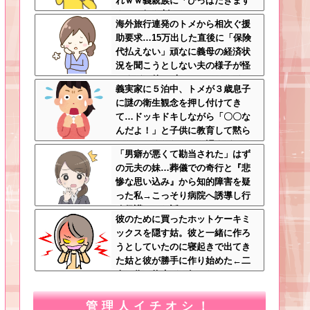
れｗｗ義親族に「ひっぱたきます
よ」と釘を刺したったｗｗｗ
海外旅行連発のトメから相次ぐ援
助要求…15万出した直後に「保険
代払えない」頑なに義母の経済状
況を聞こうとしない夫の様子が怪
しすぎる件 ←夫しっかりしろよ
義実家に５泊中、トメが３歳息子
に謎の衛生観念を押し付けてき
て…ドッキドキしながら「〇〇な
んだよ！」と子供に教育して黙ら
せた←いくらなんでも汚すぎるだ
「男癖が悪くて勘当された」はず
ろ
の元夫の妹…葬儀での奇行と『悲
惨な思い込み』から知的障害を疑
った私→こっそり病院へ誘導し行
政保護させた話
彼のために買ったホットケーキミ
ックスを隠す姑。彼と一緒に作ろ
うとしていたのに寝起きで出てき
た姑と彼が勝手に作り始めた←二
人で作る約束どこ行ったん…
管理人イチオシ！