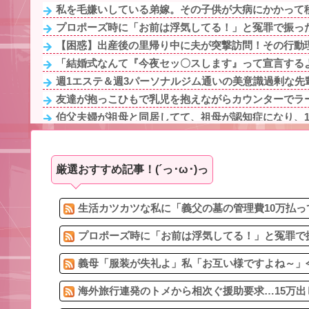
私を毛嫌いしている弟嫁。その子供が大病にかかって移
プロポーズ時に「お前は浮気してる！」と冤罪で振った
【困惑】出産後の里帰り中に夫が突撃訪問！その行動
「結婚式なんて『今夜セッ〇スします』って宣言するよ
週1エステ＆週3パーソナルジム通いの美意識過剰な先輩
友達が抱っこひもで乳児を抱えながらカウンターでラー
伯父夫婦が祖母と同居してて、祖母が認知症になり、1年
義母が仕事用PCを無断閲覧＆エロサイトで感染「悪気は
スポーツにもに打ち込んで結構いい高校、国立大までい
厳選おすすめ記事！(´っ･ω･)っ
彼女と定食屋へ行き、俺は大盛り、彼女は普通のを注文
彼氏が私の友達を勝手に評価する。友達の写真を見せた
交際1週間の彼と食事後に、彼「女の癖に俺と同じ定食を
生活カツカツな私に「義父の墓の管理費10万払っ
プロポーズ時に「お前は浮気してる！」と冤罪で振
義母「服装が失礼よ」私「お互い様ですよね～」今
海外旅行連発のトメから相次ぐ援助要求…15万出