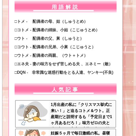
用語解説
□トメ - 配偶者の母、姑（しゅうとめ）
□コトメ - 配偶者の姉妹、小姑（こじゅうとめ）
□ウト - 配偶者の父、舅（しゅうと）
□コウト - 配偶者の兄弟、小舅（こじゅうと）
□ウトメ - 配偶者の両親、（ウト＋トメ）
□エネ夫 - 妻の味方をせず苦しめる夫 、エネミー（敵）
□DQN - 非常識な迷惑行動をとる人達、ヤンキー(不良)
人気記事
1月出産の私に「クリスマス挙式に
来い！」と迫るコトメ＆ウト。正
産期だと説明するも「予定日まで1
ヶ月あるだろ！」味方ゼロの夫と
冷え切った家庭の末路←命より妹
妊娠５ヶ月で毎日激眠の私。昼寝
を優先する夫とは離婚一択