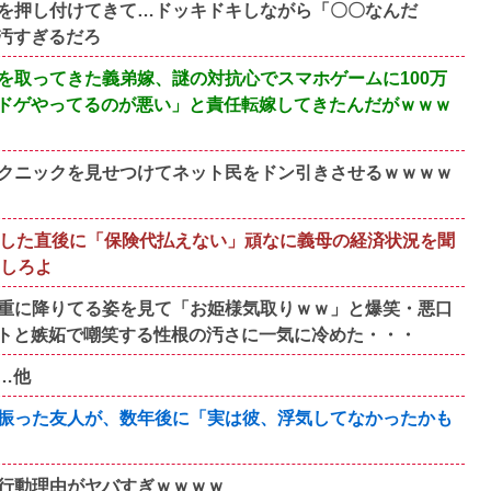
を押し付けてきて…ドッキドキしながら「〇〇なんだ
汚すぎるだろ
を取ってきた義弟嫁、謎の対抗心でスマホゲームに100万
ドゲやってるのが悪い」と責任転嫁してきたんだがｗｗｗ
クニックを見せつけてネット民をドン引きさせるｗｗｗｗ
出した直後に「保険代払えない」頑なに義母の経済状況を聞
りしろよ
重に降りてる姿を見て「お姫様気取りｗｗ」と爆笑・悪口
トと嫉妬で嘲笑する性根の汚さに一気に冷めた・・・
い…他
振った友人が、数年後に「実は彼、浮気してなかったかも
行動理由がヤバすぎｗｗｗｗ