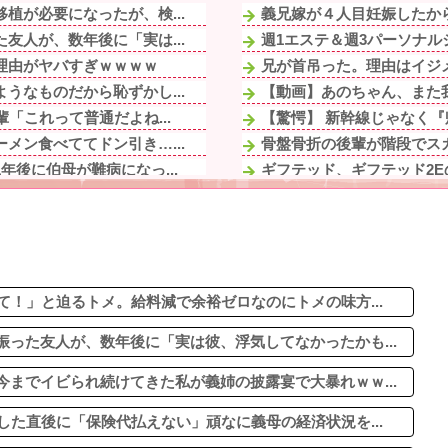
植が必要になったが、検...
義兄嫁が４人目妊娠したから
友人が、数年後に「実は...
週1エステ＆週3パーソナル
理由がヤバすぎｗｗｗｗ
兄が首吊った。理由はイジメ
うなものだから恥ずかし...
【動画】あのちゃん、また我
「これって普通だよね...
【驚愕】 新幹線じゃなく『帰
メン食べててドン引き…...
骨盤骨折の後輩が階段でスカ
後に伯母が難病になっ...
ギフテッド、ギフテッド2E
ない～」と笑う義母に...
【悲報】ワイのバイク、バ
ったのになんであんなん...
【驚愕】PTA会長「PTA参
。俺「食べるのを手伝っ...
海外旅行連発のトメから相次
ら「この子はモテそう」...
義母「服装が失礼よ」私「お
頼むな。ご飯粒を残ら...
て！」と迫るトメ。給料減で余裕ゼロなのにトメの味方...
った友人が、数年後に「実は彼、浮気してなかったかも...
までイビられ続けてきた私が義姉の披露宴で大暴れｗｗ...
した直後に「保険代払えない」頑なに義母の経済状況を...