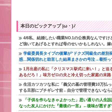
本日のピックアップ |ω・)ﾉ
4/6私、結婚したい職業NO.1の公務員なんで
ど強いてあげるとすれば母のせいかもしれない。嫁
学級委員長タイプの後輩が“ドクズ同級生の差別
惑…関係切れと助言した結果まさかの号泣→着拒っ
1月出産の私に「クリスマス挙式に来い！」と迫
あるだろ！」味方ゼロの夫と冷え切った家庭の末路
生活カツカツな私に「義父の墓の管理費10万払
する旦那にブチギレ寸前←自分で管理できないなら
「子供を作らなきゃよかった」思い通りの人生設
なった友人にかけた『最後の一言』←後味が悪すぎ