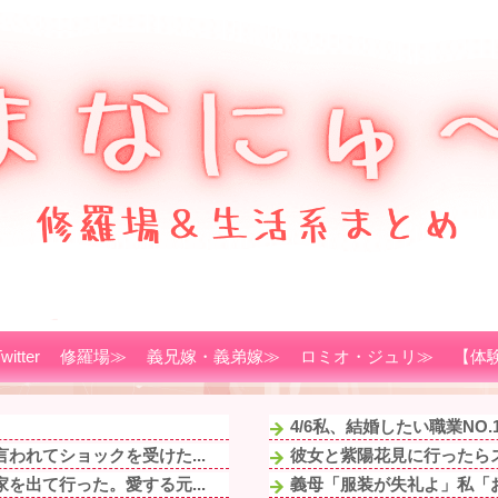
witter
修羅場≫
義兄嫁・義弟嫁≫
ロミオ・ジュリ≫
【体
4/6私、結婚したい職業NO
われてショックを受けた...
彼女と紫陽花見に行ったらス
を出て行った。愛する元...
義母「服装が失礼よ」私「お