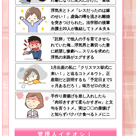
れ鬱になった友人にかけた『最後
の一言』←後味が悪すぎて心が痛
浮気夫とトメ「レスだったのは嫁
む
のせい！」虚偽の噂を流され離婚
を突きつけられた。法学部の後輩
弁護士20人が集結してトメ＆夫＆
プリを完全撃破←後輩たちを可愛
「託卵」で他人の子を育てさせら
がっていた恩が最高形で返ってき
れていた俺…浮気男と裏切った妻
た
に絶望し惨劇へ←スリルを求めた
浮気の末路がエグすぎる
1月出産の私に「クリスマス挙式に
来い！」と迫るコトメ＆ウト。正
産期だと説明するも「予定日まで1
ヶ月あるだろ！」味方ゼロの夫と
冷え切った家庭の末路←命より妹
手作り唐揚げを差し入れしたら
を優先する夫とは離婚一択
「肉叩きすぎて柔らかすぎw」と文
句を言うトメ。実は〇〇の唐揚げ
と知らずバクバク食べるトメにニ
ヤニヤが止まらないｗｗ←大嫌い
な食材おいしく食べててワロタ
管理人イチオシ！