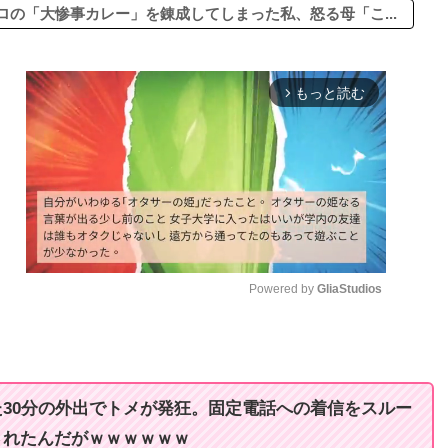
の「大惨事カレー」を錬成してしまった私、怒る母「こ...
もっと読む
arrow_forward_ios
Powered by 
GliaStudios
M
u
t
30分の外出でトメが発狂。固定電話への着信をスルー
e
されたんだがｗｗｗｗｗｗ