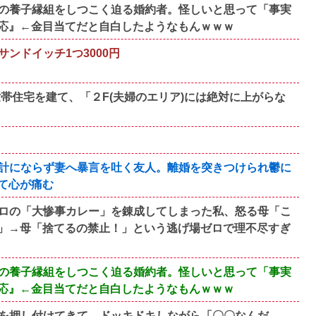
の養子縁組をしつこく迫る婚約者。怪しいと思って「事実
応』←金目当てだと自白したようなもんｗｗｗ
ンドイッチ1つ3000円
帯住宅を建て、「２F(夫婦のエリア)には絶対に上がらな
計にならず妻へ暴言を吐く友人。離婚を突きつけられ鬱に
て心が痛む
ロの「大惨事カレー」を錬成してしまった私、怒る母「こ
」→母「捨てるの禁止！」という逃げ場ゼロで理不尽すぎ
の養子縁組をしつこく迫る婚約者。怪しいと思って「事実
応』←金目当てだと自白したようなもんｗｗｗ
を押し付けてきて…ドッキドキしながら「〇〇なんだ