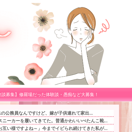
験談募集】修羅場だった体験談・愚痴など大募集！
.1の公務員なんですけど、嫁が子供連れて家出...
ニーカーを履いてきてた。普通かわいいぺたんこ靴...
互い様ですよね～」今までイビられ続けてきた私が...