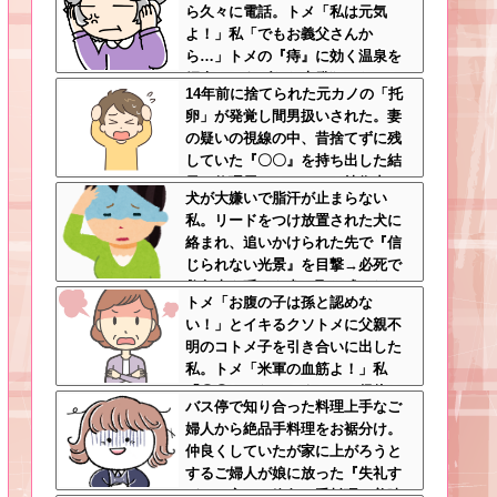
ら久々に電話。トメ「私は元気
よ！」私「でもお義父さんか
ら…」トメの『痔』に効く温泉を
紹介してあげたら大発狂した←お
14年前に捨てられた元カノの「托
義父さんノリノリで温泉行ってて
卵」が発覚し間男扱いされた。妻
草
の疑いの視線の中、昔捨てずに残
していた『〇〇』を持ち出した結
果←修理屋のオッサンの技術力と
犬が大嫌いで脂汗が止まらない
ノリが神すぎる
私。リードをつけ放置された犬に
絡まれ、追いかけられた先で『信
じられない光景』を目撃→必死で
救急車を呼ぶも犬と取り残され
トメ「お腹の子は孫と認めな
て・・・
い！」とイキるクソトメに父親不
明のコトメ子を引き合いに出した
私。トメ「米軍の血筋よ！」私
「〇〇じゃないですか」←得体の
バス停で知り合った料理上手なご
知れない～はお前（コトメ）のと
婦人から絶品手料理をお裾分け。
ころだろｗ
仲良くしていたが家に上がろうと
するご婦人が娘に放った『失礼す
ぎる一言』に絶句←手料理は美味