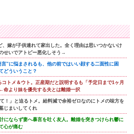
すけど、嫁が子供連れて家出した。全く理由は思いつかないけ
のせいでアトピー悪化しそう→
発言”に悩まされるも、他の前ではいい顔する二面性に困
てどういうこと？
るコトメ＆ウト。正産期だと説明するも「予定日まで1ヶ月
←命より妹を優先する夫とは離婚一択
って！」と迫るトメ。給料減で余裕ゼロなのにトメの味方を
墓じまいしてくれ
計にならず妻へ暴言を吐く友人。離婚を突きつけられ鬱に
て心が痛む