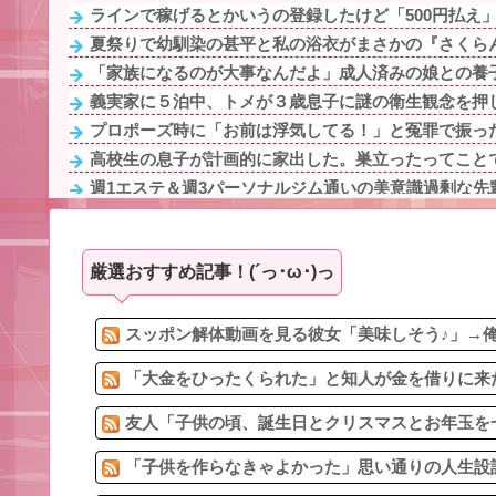
ラインで稼げるとかいうの登録したけど「500円払え
夏祭りで幼馴染の甚平と私の浴衣がまさかの『さくらん
「家族になるのが大事なんだよ」成人済みの娘との養子
義実家に５泊中、トメが３歳息子に謎の衛生観念を押し
プロポーズ時に「お前は浮気してる！」と冤罪で振った
高校生の息子が計画的に家出した。巣立ったってことで
週1エステ＆週3パーソナルジム通いの美意識過剰な先輩
女性用のトイレに入る男性を犯罪扱いするなって無理あ
【最悪】イギリス人と結婚した兄「産まれてきた子供が
厳選おすすめ記事！(´っ･ω･)っ
【悲報】ワイ引っ越しでヤバいものも一緒に連れてき
3/4嫁の妊娠中に女の子達とメッセをしまくった。バレて
友人「子供の頃、誕生日とクリスマスとお年玉を一緒に
スッポン解体動画を見る彼女「美味しそう♪」→俺
「大金をひったくられた」と知人が金を借りに来た
友人「子供の頃、誕生日とクリスマスとお年玉を一
「子供を作らなきゃよかった」思い通りの人生設計