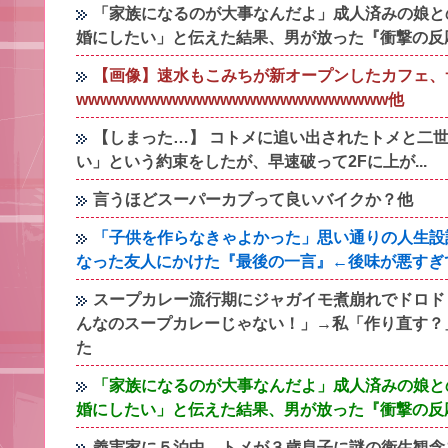
「家族になるのが大事なんだよ」成人済みの娘と
婚にしたい」と伝えた結果、男が放った『衝撃の反
【画像】速水もこみちが新オープンしたカフェ、サ
wwwwwwwwwwwwwwwwwwwwwwwwww他
【しまった…】 コトメに追い出されたトメと二世
い」という約束をしたが、早速破って2Fに上が...
言うほどスーパーカブって良いバイクか？他
「子供を作らなきゃよかった」思い通りの人生設
なった友人にかけた『最後の一言』←後味が悪すぎ
スープカレー流行期にジャガイモ煮崩れでドロド
んなのスープカレーじゃない！」→私「作り直す？
た
「家族になるのが大事なんだよ」成人済みの娘と
婚にしたい」と伝えた結果、男が放った『衝撃の反
義実家に５泊中、トメが３歳息子に謎の衛生観念