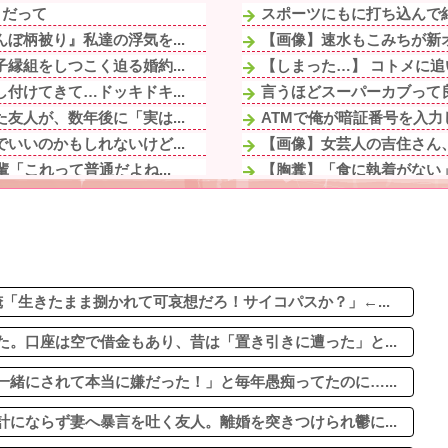
」だって
スポーツにもに打ち込んで結
ぼ柄被り』私達の浮気を...
【画像】速水もこみちが新オー
縁組をしつこく迫る婚約...
【しまった…】 コトメに追
付けてきて…ドッキドキ...
言うほどスーパーカブって
友人が、数年後に「実は...
ATMで俺が暗証番号を入力
いいのかもしれないけど...
【画像】女芸人の吉住さん、
「これって普通だよね...
【胸糞】「食に執着がない
るよね。犯罪者にはもっ...
絵師「このイラストを描く過
ハーフに見えない！」両...
「『きれいに書きなさい』と
てしまった模様
【画像】AIレベルの綺麗す
も連絡してたら離婚...
【悲報】ヤニねこで抜ける
されて本当に嫌だった！...
「生きたまま捌かれて可哀想だろ！サイコパスか？」←...
。口座は空で借金もあり、昔は「置き引きに遭った」と...
緒にされて本当に嫌だった！」と毎年愚痴ってたのに…...
にならず妻へ暴言を吐く友人。離婚を突きつけられ鬱に...