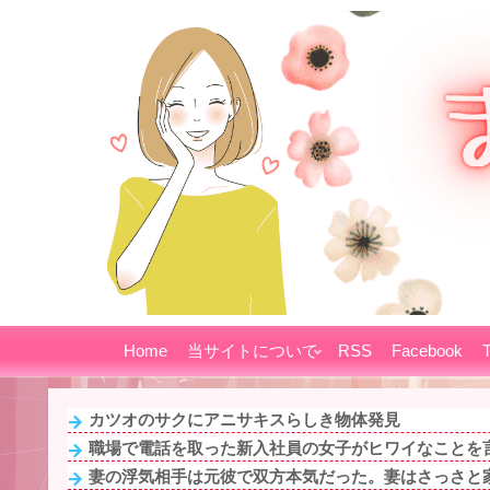
Home
当サイトについて
RSS
Facebook
T
カツオのサクにアニサキスらしき物体発見
職場で電話を取った新入社員の女子がヒワイなことを言
妻の浮気相手は元彼で双方本気だった。妻はさっさと家