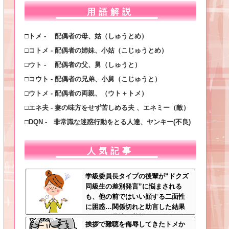
用語解説
□トメ - 配偶者の母、姑（しゅうとめ）
□コトメ - 配偶者の姉妹、小姑（こじゅうとめ）
□ウト - 配偶者の父、舅（しゅうと）
□コウト - 配偶者の兄弟、小舅（こじゅうと）
□ウトメ - 配偶者の両親、（ウト＋トメ）
□エネ夫 - 妻の味方をせず苦しめる夫 、エネミー（敵）
□DQN - 非常識な迷惑行動をとる人達、ヤンキー(不良)
人気記事
学級委員長タイプの後輩が“ドクズ
同級生の差別発言”に悩まされる
も、他の前ではいい顔する二面性
に困惑…関係切れと助言した結果
まさかの号泣→着拒ってどういう
挨拶で難聴を侮辱してきたトメか
こと？