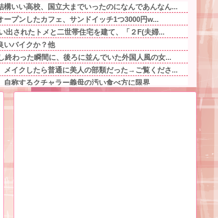
構いい高校、国立大までいったのになんであんなん...
プンしたカフェ、サンドイッチ1つ3000円w...
い出されたトメと二世帯住宅を建て、「２F(夫婦...
良いバイクか？他
し終わった瞬間に、後ろに並んでいた外国人風の女...
メイクしたら普通に美人の部類だった→ご覧くださ...
」自称するクチャラー義母の汚い食べ方に限界
程をタイムラプスで動画にしました！」→とんでも...
言ってもきれいに書いてくれない」って、それ自体...
ぎるプロポーズ花火が打ち上がる㊗?他
キャラ、74%が一致してしまう