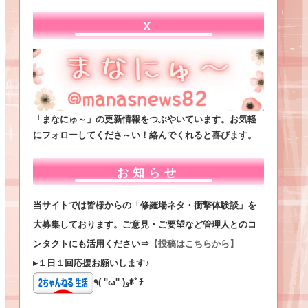
X
「まなにゅ～」の更新情報をつぶやいています。お気軽
にフォローしてくださ～い！絡んでくれると喜びます。
お知らせ
当サイトでは皆様からの「修羅場ネタ・衝撃体験談」を
大募集しております。ご意見・ご要望など管理人とのコ
ンタクトにも活用ください⇒
【
投稿はこちらから
】
▸１日１回応援お願いします♪
٩( ''ω'' )وﾎﾟﾁ