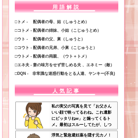
用語解説
□トメ - 配偶者の母、姑（しゅうとめ）
□コトメ - 配偶者の姉妹、小姑（こじゅうとめ）
□ウト - 配偶者の父、舅（しゅうと）
□コウト - 配偶者の兄弟、小舅（こじゅうと）
□ウトメ - 配偶者の両親、（ウト＋トメ）
□エネ夫 - 妻の味方をせず苦しめる夫 、エネミー（敵）
□DQN - 非常識な迷惑行動をとる人達、ヤンキー(不良)
人気記事
私の実父の写真を見て「お父さん
いい顔で映ってるわね。これ遺影
にピッタリねw」と煽ってくるト
メ。最初はスルーしてたが、しつ
こいのでスマホのカメラをトメに
浮気と緊急避妊薬を隠す元カノ！
向けて同じ手で反撃したったｗｗ