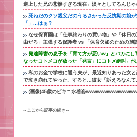
逆上した兄の悲惨すぎる現在←淡々としてるんじゃ
死ねだのクソ親父だのうるさかった反抗期の娘が
「」…はぁ？
なぜ保育園は「仕事終わりの買い物」や「休日の
由だろ」主張する保護者 vs 「保育欠如のための施
発達障害の息子を「育て方が悪いw」とバカにし
なったコトメコが放った「発言」にコトメ絶叫←他
私のお金で学校に通う夫が、最近知りあった女と
で泣き崩れてやった。すると…彼女「訴えるなんて
(画像)45歳のビキニ水着姿wwwwwwwwwwwww
～ここから記事の続き～