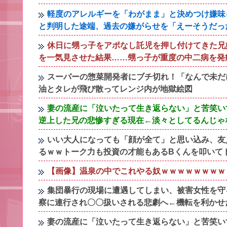
軽度のアレルギーを「わがまま」と決めつけ嫌味
と判明した途端、過去の嫌がらせを「えーそうだっ
休日に甥っ子をアポなし託児を押し付けてきた兄
を一気見させた結果……甥っ子が重度の中二病を発
スーパーの惣菜開発者にブチ切れ！「なんで未だ
油とタレが飛び散ってレンジ内が地獄絵図
妻の流産に「泣いたって生き返らない」と苦笑い
逆上した兄の悲惨すぎる現在←淡々としてるんじゃ
いい大人になっても「顔が全て」と思い込み、友
るｗｗトーク力も投資の才能もあるBくんを叩いて
【画像】温泉の中でこれやる奴ｗｗｗｗｗｗｗｗ
集団暴行の現場に遭遇してしまい、被害女性を守
察に連行され〇〇扱いされる悲劇へ←機転を利かせ
妻の流産に「泣いたって生き返らない」と苦笑い