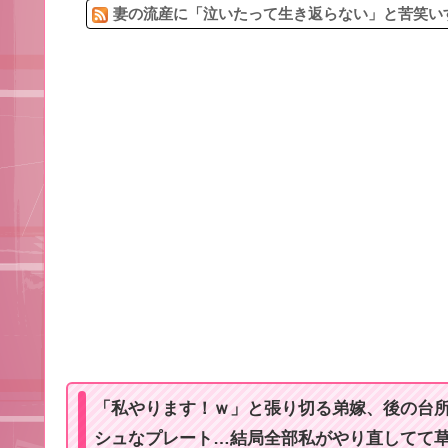
妻の流産に「泣いたって生き返らない」と苦笑いす
「私やります！ｗ」と張り切る弟嫁、後の台
シュなプレート…結局全部私がやり直してて