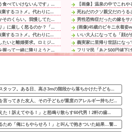
食べていけないんです」...
【画像】温泉の中でこれや
するコトメ。代わりに...
死ねだのクソ親父だのうるさ
そのくらい。我慢してた...
男性恐怖症だったの嫁をサル
」に厳しく怒るのか？「...
(画像)45歳のビキニ水着姿w
するコトメ。代わりに...
いい大人になっても「顔が全
たいと離婚要求。ロミジ...
義実家に里帰り世話になっ
握って一緒に降りようと...
フリマ民「あと500円値下
称ドライな兄。ブチギレ...
下僕にネーミングセンスが
に
【画像】ごきげんな朝飯だ･
」に厳しく怒るのか？「...
【戦慄】山で洒落にならな
てまだ生存してるよね〜
おっさんになって好きにな
出会ったことが衝撃だっ...
タッフ。ある日、高さ3mの階段から落ちかけた子ども...
言ってきた友人、その子どもが重度のアレルギー持ちだ...
！訴えてやる！」と怒鳴り散らす60代男！2軒の歯...
ため「俺にもやらせろ！」と叫んで抱きついた結果…警...