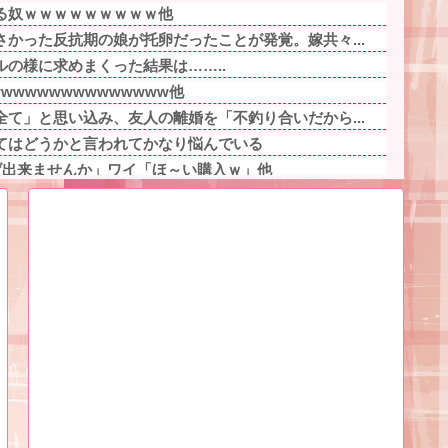
る奴ｗｗｗｗｗｗｗｗｗ他
かった反抗期の娘が托卵だったことが発覚。嫁共々...
の様に求めまくった結果は……..
wwwwwwwwwwwwww他
て」と思い込み、友人の離婚を「不釣り合いだから...
てはどうかと言われてかなり悩んでいる
げ出来ませんか」ワイ「ほ～い購入ｗ」他
皆無なため 我が家の歴代ご主人様達は…【再】
･･他
い目にあった話をする、オカルト系で他
った食べ物