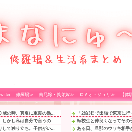
witter
修羅場≫
義兄嫁・義弟嫁≫
ロミオ・ジュリ≫
【体
歳の時、真夏に重度の熱...
「2泊3日で出張で東京に行
しかし私は自分で言うの...
転校生と仲良くなってその子
して独り立ち。子供がい...
ある日、旦那のウワキ相手が