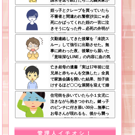
請求を送り続けたら…元義実家が
電話番号を変更し、借金まみれに
姪っ子とクレープを買っていたら
なっていた話ｗｗｗｗｗ
不審者と間違われ警察沙汰にｗ必
死にかばってくれた姪の一言に泣
きそうになった件←必死の弁明が
逆に不憫すぎて草
欠勤連絡してきた後輩を「未読ス
ルー」して強引に出勤させた。無
事に終わった夜、後輩から届いた
「意味深なLINE」の内容に血の気
が引いた話←完全に未読スルー見
亡き叔母の遺書「実は17年前に従
抜かれてて草
兄弟と赤ちゃんを交換した」全員
で家族会議を開いた結果、拍子抜
けするほど〇〇な展開を迎えて婚
約者呆然←家族の絆が深すぎて修
住宅街を歩いていたら小１女児に
羅場にならんかった
泣きながら抱きつかれた。鍵っ子
のピンチに付き添い30分…無事に
お母さんが現れるも、後から襲っ
てきた「不審者扱いの恐怖」←親
切心が裏目に出るかもしれない世
の中怖すぎる
管理人イチオシ！