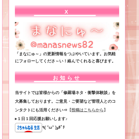
X
「まなにゅ～」の更新情報をつぶやいています。お気軽
にフォローしてくださ～い！絡んでくれると喜びます。
お知らせ
当サイトでは皆様からの「修羅場ネタ・衝撃体験談」を
大募集しております。ご意見・ご要望など管理人とのコ
ンタクトにも活用ください⇒
【
投稿はこちらから
】
▸１日１回応援お願いします♪
٩( ''ω'' )وﾎﾟﾁ