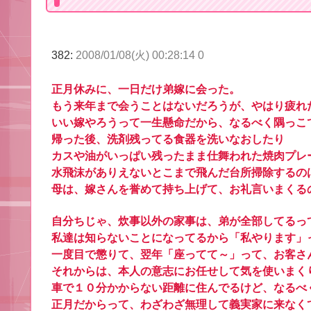
382:
2008/01/08(火) 00:28:14 0
正月休みに、一日だけ弟嫁に会った。
もう来年まで会うことはないだろうが、やはり疲れ
いい嫁やろうって一生懸命だから、なるべく隅っこ
帰った後、洗剤残ってる食器を洗いなおしたり
カスや油がいっぱい残ったまま仕舞われた焼肉プレ
水飛沫がありえないとこまで飛んだ台所掃除するの
母は、嫁さんを誉めて持ち上げて、お礼言いまくる
自分ちじゃ、炊事以外の家事は、弟が全部してるっ
私達は知らないことになってるから「私やります」
一度目で懲りて、翌年「座ってて～」って、お客さ
それからは、本人の意志にお任せして気を使いまく
車で１０分かからない距離に住んでるけど、なるべ
正月だからって、わざわざ無理して義実家に来なく