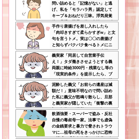
問い詰めると「記憶がない」と逃
ｗ
げ、私を「モラハラ男」認定して
キープ＆おねだり三昧。浮気発覚
後、我慢の限界で他の女性とスピ
手作り唐揚げを差し入れしたら
ード婚した結果ｗｗｗｗｗ
「肉叩きすぎて柔らかすぎw」と文
句を言うトメ。実は〇〇の唐揚げ
と知らずバクバク食べるトメにニ
ヤニヤが止まらないｗｗ←大嫌い
義実家「同居して自営業手伝
な食材おいしく食べててワロタ
え！」タダ働きさせようとする義
両親に時給3000円・残業なし等の
「現実的条件」を提示したら、ブ
チギレられて絶句ｗｗ←タダで働
泥酔した義父「お前らの遺産は減
く嫁がいるわけないだろ
額だ！」意味不明なので問い詰め
た私に義父が怒鳴り散らし、旦那
と義実家が隠していた「衝撃の裏
切り行為」が発覚ｗｗｗ←知らん
飲酒強要・スーパーで盗み・反社
間に200万払われてて草
自慢の毒叔母一家。法事でも虚偽
の金銭要求と暴力で脅されトラウ
マに…祖母の死をきっかけに恐怖
の親戚と「永久絶縁」を決意←自