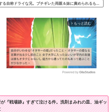
る自称ドライな兄。ブチギレた両親＆妹に責められるも...
もっと読む
arrow_forward_ios
Powered by 
GliaStudios
M
u
t
所が『戦場跡』すぎて泣ける件。洗剤まみれの皿、油ギッ
e
草