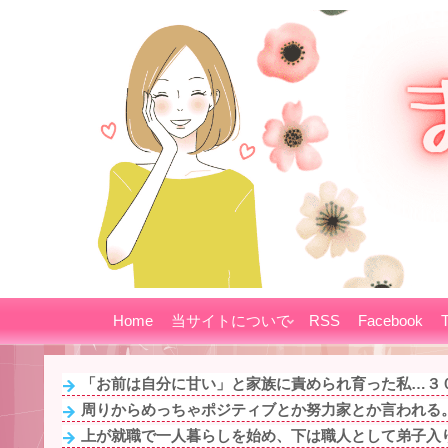
Home
当サイトについて
RSS
Facebook
T
「お前は自分に甘い」と家族に責められ育った私…３０
周りからめっちゃポジティブとか努力家とか言われる。
上が就職で一人暮らしを始め、下は職人として弟子入り