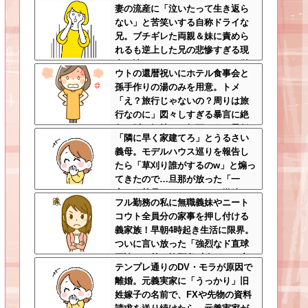
妻の流産に「泣いたって生き返ら
分の身の安全を最優先にして大正
ない」と苦笑いする自称ドライな
解
兄。ブチギレた両親＆妹に責めら
れるも逆上した兄の悲惨すぎる現
在←淡々としてるんじゃなくて単
ウトの還暦祝いにホテル食事会と
なる冷血漢
孫手作りの湯のみを用意。トメ
「え？旅行じゃないの？周りは旅
行なのに」図々しすぎる暴言に絶
句←孫の気持ちを無下にする最低
「隣に早く家建てろ」とうるさい
ババア
義母。モデルハウス巡りを報告し
たら「草刈り誰がするのw」と煽っ
てきたので…旦那が放った「一
言」に義母オロオロｗｗ←嫌味を
フル勤務の私に無職義妹やニート
逆手にとった神対応すぎる
コウト全員分の家事を押し付ける
義家族！早朝4時起き生活に限界。
ついに言い放った「強烈なド直球
正論」に義一族阿鼻叫喚ｗｗ←怠
テンプレ通りのDV・モラが原因で
け者どもに正論のナイフをグサリ
離婚。元義実家に「うっかり」旧
姓嫁子の名前で、FXや先物の資料