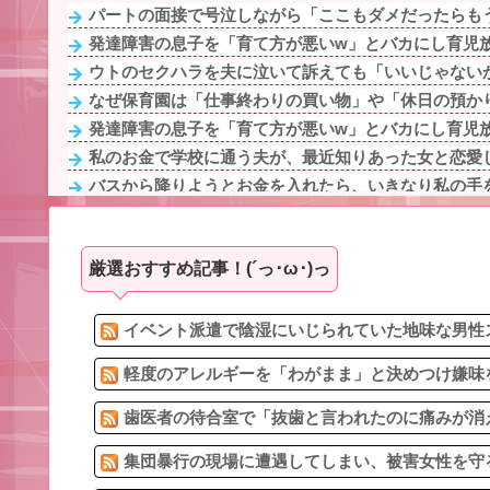
パートの面接で号泣しながら「ここもダメだったらもう
発達障害の息子を「育て方が悪いw」とバカにし育児放棄
ウトのセクハラを夫に泣いて訴えても「いいじゃないか
なぜ保育園は「仕事終わりの買い物」や「休日の預かり
発達障害の息子を「育て方が悪いw」とバカにし育児放棄
私のお金で学校に通う夫が、最近知りあった女と恋愛し
バスから降りようとお金を入れたら、いきなり私の手を
妻の流産に「泣いたって生き返らない」と苦笑いする自
予約していた美容室が臨時休業。連絡くれてもいいの
厳選おすすめ記事！(´っ･ω･)っ
なぜ保育園は「仕事終わりの買い物」や「休日の預かり
アタシ何歳に見える？って誘い受け風の事言うゴミっ
昔、車のドアは男が開けるまで乗らないという女の子に
イベント派遣で陰湿にいじられていた地味な男性ス
軽度のアレルギーを「わがまま」と決めつけ嫌味を
歯医者の待合室で「抜歯と言われたのに痛みが消えた
集団暴行の現場に遭遇してしまい、被害女性を守る