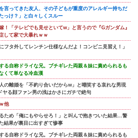
を言ってきた友人、その子どもが重度のアレルギー持ちだ
たっけ？」と白々しくスルー
嫁！「テレビでも見せといてw」と言うので『Gガンダム』
症して家で大暴れｗｗ
にフタ外してレンチン仕様なんだよ！コンビニ見習え！」
する自称ドライな兄。ブチギレた両親＆妹に責められるも
なくて単なる冷血漢
人の離婚を「不釣り合いだからw」と嘲笑する哀れな男現
ドヤる顔ファン男の浅はかさにガチで絶句
ｗ他
るため「俺にもやらせろ！」と叫んで抱きついた結果…警
た結果が裏目に出すぎて惨事
する自称ドライな兄。ブチギレた両親＆妹に責められるも