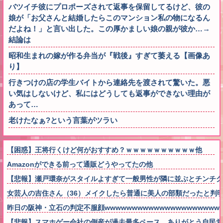
バツイチ彼にプロポーズされて返事を保留してるけど、彼の
娘が「お父さんと結婚したらこのマンション私の物になるん
だよね！」と言い出した。この厚かましい娘の親が彼か…→
結論は
昭和生まれの嫁が作る弁当が『戦後』すぎて萎える【画像あ
り】
行きつけの店の学生バイトから連絡先を渡されて驚いた。悪
い気はしないけど、私にはどうしても返事ができない理由が
あって…
老けたなぁ?という言葉がツラい
【困惑】王将行くけど何がおすすめ？ｗｗｗｗｗｗｗｗｗｗ他
Amazonができる前って通販どうやってたの他
【悲報】瀬戸環奈がスタイルよすぎて一般男性が隣に並ぶとチンチク
女芸人の吉住さん（36）メイクしたら普通に美人の部類だったと判
昨日の阪神・立石の判定不服顔wwwwwwwwwwwwwwwwwwwwwww
【悲報】スマホゲー会社の倒産が過去最多ペース。ありがとう自民党