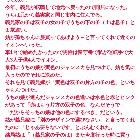
今年、義兄が転職して地元へ戻ったので同居になった。
うちは元から義実家と同じ市内に住んでる。
義兄家の子は双子の女の子でうちの下の子（上は息子）と
１歳違い。
姑が孫ちゃんに服買ってあげよう～と言ってくれて近くの
イオンへいった。
車1台で納めたかったので男性は留守番で私が運転手で大
人3人子供4人でイオン。
最初にうちの娘が黄色のジャンスカを見つけて、姑も気に
入ったのでそれに決めた。
それを見て義兄嫁が「黄色は双子の片方の子の色」といち
ゃもんつけた。
うちの娘が選んだジャンスカの色違いは水色と赤とピンク
があって「赤はもう片方の双子の色」なんだそうで
「だからそっちの娘は他の色にするべき」だという。
姑が義兄嫁に「別のデザインで選びなさい」と言ってくれ
たのに「じゃあ要らないです」とぶんむくれた。
結局姑は「（義兄家の子のは）また今度行った時に買う