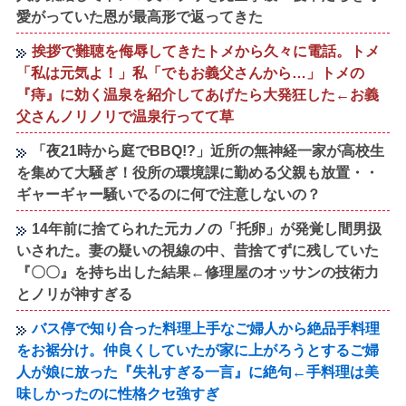
愛がっていた恩が最高形で返ってきた
挨拶で難聴を侮辱してきたトメから久々に電話。トメ
「私は元気よ！」私「でもお義父さんから…」トメの
『痔』に効く温泉を紹介してあげたら大発狂した←お義
父さんノリノリで温泉行ってて草
「夜21時から庭でBBQ!?」近所の無神経一家が高校生
を集めて大騒ぎ！役所の環境課に勤める父親も放置・・
ギャーギャー騒いでるのに何で注意しないの？
14年前に捨てられた元カノの「托卵」が発覚し間男扱
いされた。妻の疑いの視線の中、昔捨てずに残していた
『〇〇』を持ち出した結果←修理屋のオッサンの技術力
とノリが神すぎる
バス停で知り合った料理上手なご婦人から絶品手料理
をお裾分け。仲良くしていたが家に上がろうとするご婦
人が娘に放った『失礼すぎる一言』に絶句←手料理は美
味しかったのに性格クセ強すぎ