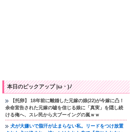
本日のピックアップ |ω・)ﾉ
【托卵】 18年前に離婚した元嫁の娘(22)が今嫁に凸！
余命宣告された元嫁の嘘を信じる娘に「真実」を隠し続
ける俺へ、スレ民から大ブーイングの嵐ｗｗ
犬が大嫌いで脂汗が止まらない私。リードをつけ放置