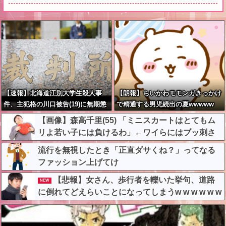
【速報】北海道江別大学生殺人事
【朗報】ちいかわモモンガきっかけ
件、主犯格の川口被告(19)に無期懲
で精通する男児続出の夏wwwww
役の判決←これ、妥当だと思
【画像】森高千里(55) 「ミニスカートはとてもム
う？？？？？？
リよ若い子には負けるわ」←ワイらにはブッ刺さ
りまくってしまうw w w w w w
流行を無視したとき「正直ダサくね？」ってなる
ファッション上げてけ
【悲報】女さん、歩行者を轢いた挙句、道路
NEW
に倒れてどえらいことになってしまうw w w w w w
w