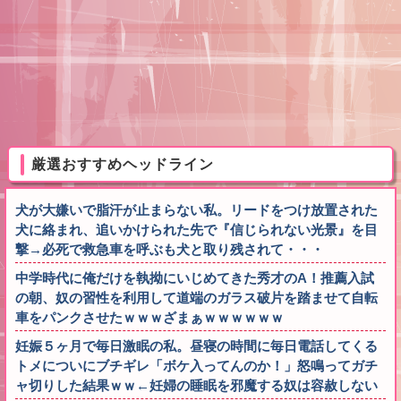
厳選おすすめヘッドライン
犬が大嫌いで脂汗が止まらない私。リードをつけ放置された
犬に絡まれ、追いかけられた先で『信じられない光景』を目
撃→必死で救急車を呼ぶも犬と取り残されて・・・
中学時代に俺だけを執拗にいじめてきた秀才のA！推薦入試
の朝、奴の習性を利用して道端のガラス破片を踏ませて自転
車をパンクさせたｗｗｗざまぁｗｗｗｗｗｗ
妊娠５ヶ月で毎日激眠の私。昼寝の時間に毎日電話してくる
トメについにブチギレ「ボケ入ってんのか！」怒鳴ってガチ
ャ切りした結果ｗｗ←妊婦の睡眠を邪魔する奴は容赦しない