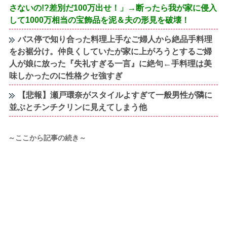
さないの!?差別だ100万出せ！」→断ったら我が家に侵入
して1000万相当の宝飾品を泥＆夫の形見を破壊！
バス停で知り合った料理上手なご婦人から絶品手料理
をお裾分け。仲良くしていたが家に上がろうとするご婦
人が娘に放った『失礼すぎる一言』に絶句←手料理は美
味しかったのに性格クセ強すぎ
【悲報】瀬戸環奈がスタイルよすぎて一般男性が隣に
並ぶとチンチクリンに見えてしまう他
～ここから記事の続き～