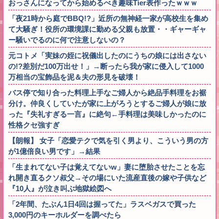
おっさんになってから始めるべき趣味Tier表作ったｗｗｗ
「夜21時から庭でBBQ!?」近所の無神経一家が高校生を集め
て大騒ぎ！役所の環境課に勤める父親も放置・・ギャーギャ
ー騒いでるのに何で注意しないの？
元コトメ「実妹の姪に祝儀出したのにうちの娘には出さない
の!?差別だ100万出せ！」→断ったら我が家に侵入して1000
万相当の宝飾品を泥＆夫の形見を破壊！
バス停で知り合った料理上手なご婦人から絶品手料理をお裾
分け。仲良くしていたが家に上がろうとするご婦人が娘に放
った『失礼すぎる一言』に絶句←手料理は美味しかったのに
性格クセ強すぎ
【朗報】 女子「恋愛テクで気を引く男より、こういう男の方
が1億倍良い男です」→結果
「生まれてない子は覚えてないw」妻に堕胎させたことを忘
れ開き直るクソ叔父→その場にいた流産直後の嫁や子供など
『10人』が泣き叫ぶ地獄絵図へ
「2年間、たぶん1日4回は握ってた」ラスベガスで買った
3,000円のキーホルダーを調べたら