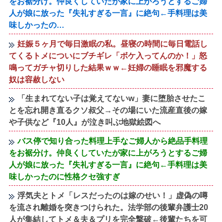
をお裾分け。仲良くしていたが家に上がろうとするご婦
人が娘に放った『失礼すぎる一言』に絶句←手料理は美
味しかったの…
妊娠５ヶ月で毎日激眠の私。昼寝の時間に毎日電話し
てくるトメについにブチギレ「ボケ入ってんのか！」怒
鳴ってガチャ切りした結果ｗｗ←妊婦の睡眠を邪魔する
奴は容赦しない
「生まれてない子は覚えてないw」妻に堕胎させたこ
とを忘れ開き直るクソ叔父→その場にいた流産直後の嫁
や子供など『10人』が泣き叫ぶ地獄絵図へ
バス停で知り合った料理上手なご婦人から絶品手料理
をお裾分け。仲良くしていたが家に上がろうとするご婦
人が娘に放った『失礼すぎる一言』に絶句←手料理は美
味しかったのに性格クセ強すぎ
浮気夫とトメ「レスだったのは嫁のせい！」虚偽の噂
を流され離婚を突きつけられた。法学部の後輩弁護士20
人が集結してトメ＆夫＆プリを完全撃破←後輩たちを可