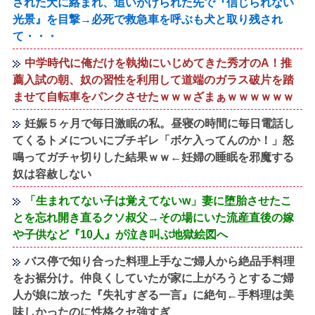
された犬に絡まれ、追いかけられた先で『信じられない
光景』を目撃→必死で救急車を呼ぶも犬と取り残され
て・・・
中学時代に俺だけを執拗にいじめてきた秀才のA！推
薦入試の朝、奴の習性を利用して道端のガラス破片を踏
ませて自転車をパンクさせたｗｗｗざまぁｗｗｗｗｗｗ
妊娠５ヶ月で毎日激眠の私。昼寝の時間に毎日電話し
てくるトメについにブチギレ「ボケ入ってんのか！」怒
鳴ってガチャ切りした結果ｗｗ←妊婦の睡眠を邪魔する
奴は容赦しない
「生まれてない子は覚えてないw」妻に堕胎させたこ
とを忘れ開き直るクソ叔父→その場にいた流産直後の嫁
や子供など『10人』が泣き叫ぶ地獄絵図へ
バス停で知り合った料理上手なご婦人から絶品手料理
をお裾分け。仲良くしていたが家に上がろうとするご婦
人が娘に放った『失礼すぎる一言』に絶句←手料理は美
味しかったのに性格クセ強すぎ