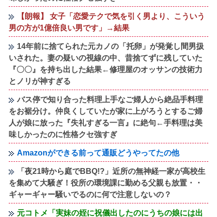
【朗報】 女子「恋愛テクで気を引く男より、こういう
男の方が1億倍良い男です」→結果
14年前に捨てられた元カノの「托卵」が発覚し間男扱
いされた。妻の疑いの視線の中、昔捨てずに残していた
『〇〇』を持ち出した結果←修理屋のオッサンの技術力
とノリが神すぎる
バス停で知り合った料理上手なご婦人から絶品手料理
をお裾分け。仲良くしていたが家に上がろうとするご婦
人が娘に放った『失礼すぎる一言』に絶句←手料理は美
味しかったのに性格クセ強すぎ
Amazonができる前って通販どうやってたの他
「夜21時から庭でBBQ!?」近所の無神経一家が高校生
を集めて大騒ぎ！役所の環境課に勤める父親も放置・・
ギャーギャー騒いでるのに何で注意しないの？
元コトメ「実妹の姪に祝儀出したのにうちの娘には出