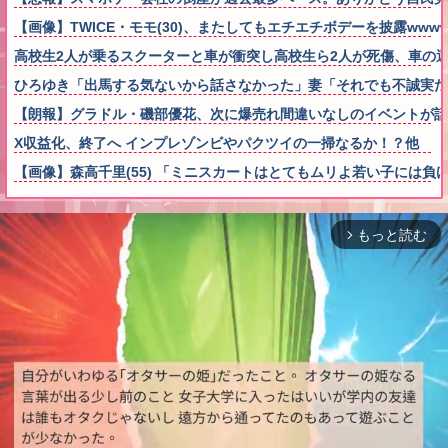
【画像】TWICE・モモ(30)、またしてもエチエチボデーを披露wwww
高校生2人が乗るスクーターと車が衝突し高校生ら2人が死傷、車の
ひろゆき「出馬する気ないから話さなかった」妻「それでも不誠実だ
【朗報】グラドル・磯部優花、次に爆売れ間違いなしのイベントが話
X収益化、終了へ インプレゾンビやパクツイの一掃なるか！？他
【画像】森高千里(55) 「ミニスカートはとてもムリよ若い子には負ける
もっと読む
arrow_forward_ios