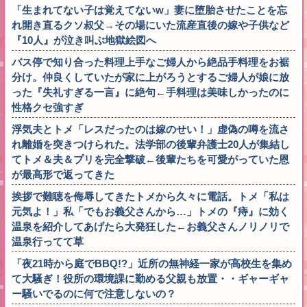
「生まれてない子は覚えてないw」妻に堕胎させたことを忘
れ開き直るクソ叔父→その場にいた流産直後の嫁や子供など
『10人』が泣き叫ぶ地獄絵図へ
バス停で知り合った料理上手なご婦人から絶品手料理をお裾
分け。仲良くしていたが家に上がろうとするご婦人が娘に放
った『失礼すぎる一言』に絶句←手料理は美味しかったのに
性格クセ強すぎ
浮気夫とトメ「レスだったのは嫁のせい！」虚偽の噂を流さ
れ離婚を突きつけられた。法学部の後輩弁護士20人が集結し
てトメ＆夫＆プリを完全撃破←後輩たちを可愛がっていた恩
が最高形で返ってきた
挨拶で難聴を侮辱してきたトメから久々に電話。トメ「私は
元気よ！」私「でもお義父さんから…」トメの『痔』に効く
温泉を紹介してあげたら大発狂した←お義父さんノリノリで
温泉行ってて草
「夜21時から庭でBBQ!?」近所の無神経一家が高校生を集め
て大騒ぎ！役所の環境課に勤める父親も放置・・ギャーギャ
ー騒いでるのに何で注意しないの？