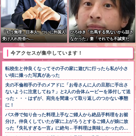
「もう無理」日本人、ついに外国人
ひろゆき「出馬する気ないから話さ
受け入れ拒否へ…
なかった」妻「それでも不誠実だ
ろ」→離婚協議へｗｗｗｗｗ
今アクセスが集中しています！
転校生と仲良くなってその子の家に遊びに行ったら私が小さ
い頃に撮った写真があった
夫の不倫相手の子のメアドに「お母さんに人の旦那に手出さ
ないように注意してね？」と2人の合体ムービーを添付して送
った・・・はずが、宛先を間違って取り返しのつかない事態
に！
バス停で知り合った料理上手なご婦人から絶品手料理をお裾
分け。仲良くしていたが家に上がろうとするご婦人が娘に放
った『失礼すぎる一言』に絶句←手料理は美味しかったの…