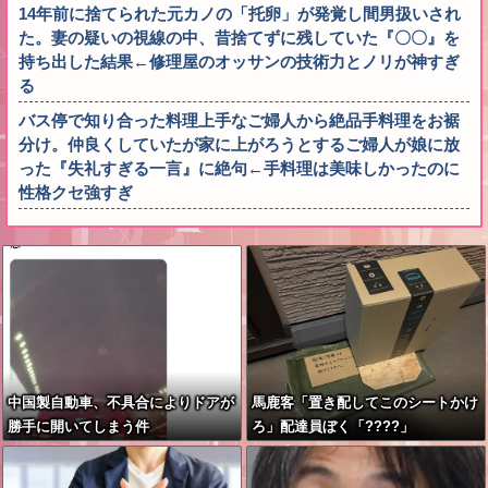
14年前に捨てられた元カノの「托卵」が発覚し間男扱いされ
た。妻の疑いの視線の中、昔捨てずに残していた『〇〇』を
持ち出した結果←修理屋のオッサンの技術力とノリが神すぎ
る
バス停で知り合った料理上手なご婦人から絶品手料理をお裾
分け。仲良くしていたが家に上がろうとするご婦人が娘に放
った『失礼すぎる一言』に絶句←手料理は美味しかったのに
性格クセ強すぎ
中国製自動車、不具合によりドアが
馬鹿客「置き配してこのシートかけ
勝手に開いてしまう件
ろ」配達員ぼく「????」