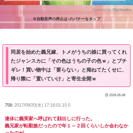
Powered by 
GliaStudios
※自動音声の停止は↑のバナーをタップ
M
u
t
e
同居を始めた義兄嫁、トメがうちの娘に買ってくれ
たジャンスカに「その色はうちの子の色ｗ」とブチ
ギレ！買い物中は「要らない」と拗ねてたくせに、
帰り際に「置いていけ」と寄生全開ｗ
2026.05.08
758:
2017/09/20(水) 17:16:01.15 0
連休に義実家へ呼ばれて顔出しに行った。
義兄家が転勤族だったので年１～２回くらいしか会わなか
ったのが、