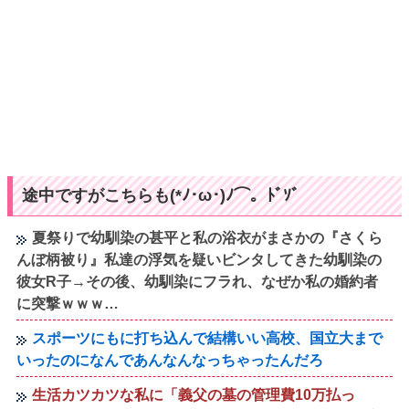
途中ですがこちらも(*ﾉ･ω･)ﾉ⌒。ﾄﾞｿﾞ
夏祭りで幼馴染の甚平と私の浴衣がまさかの『さくら
んぼ柄被り』私達の浮気を疑いビンタしてきた幼馴染の
彼女R子→その後、幼馴染にフラれ、なぜか私の婚約者
に突撃ｗｗｗ…
スポーツにもに打ち込んで結構いい高校、国立大まで
いったのになんであんなんなっちゃったんだろ
生活カツカツな私に「義父の墓の管理費10万払っ