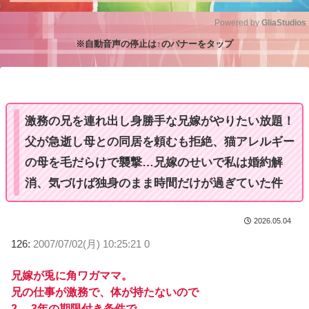
Powered by 
GliaStudios
※自動音声の停止は↑のバナーをタップ
M
u
t
e
激務の兄を連れ出し身勝手な兄嫁がやりたい放題！
父が急逝し母との同居を頼むも拒絶、猫アレルギー
の母を毛だらけで襲撃…兄嫁のせいで私は婚約解
消、気づけば独身のまま時間だけが過ぎていた件
2026.05.04
126:
2007/07/02(月) 10:25:21 0
兄嫁が兎に角ワガママ。
兄の仕事が激務で、体が持たないので
2.、3年の期限付き条件で