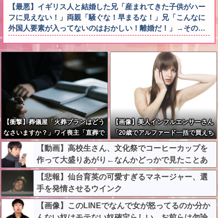
【最悪】イギリス人と結婚した兄「産まれてきた子供がハー
フに見えない！」両親「騒ぐな！早まるな！」兄「こんなに
外国人要素が入ってないのはおかしい！離婚だ！」→その…
【衝撃】葬儀屋「火葬プランはどう
【画像】美人インフルエンサーさん
なさいますか？」ワイ喪主「直葬で
「20歳でアルファード一括で買えち
(即答)」→結果ァw w w w w w w w
ゃう私って素敵」←これってガチな
【動画】高校生さん、文化祭でコーヒーカップを
w w
ん？それともネタなん？w w w w w
作って大盛りあがり←なんかどっかで見たことあ
w w w w
ると話題に
【悲報】仙台育英の可愛すぎるマネージャー、選
手を発情させるウインク
【画像】このLINEでなんで女が怒ってるのか分か
んない奴はモテない奴確定らしい←お前らは勿論