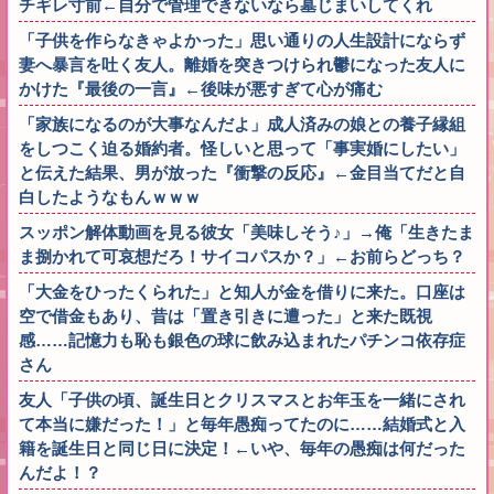
チギレ寸前←自分で管理できないなら墓じまいしてくれ
「子供を作らなきゃよかった」思い通りの人生設計にならず
妻へ暴言を吐く友人。離婚を突きつけられ鬱になった友人に
かけた『最後の一言』←後味が悪すぎて心が痛む
「家族になるのが大事なんだよ」成人済みの娘との養子縁組
をしつこく迫る婚約者。怪しいと思って「事実婚にしたい」
と伝えた結果、男が放った『衝撃の反応』←金目当てだと自
白したようなもんｗｗｗ
スッポン解体動画を見る彼女「美味しそう♪」→俺「生きたま
ま捌かれて可哀想だろ！サイコパスか？」←お前らどっち？
「大金をひったくられた」と知人が金を借りに来た。口座は
空で借金もあり、昔は「置き引きに遭った」と来た既視
感……記憶力も恥も銀色の球に飲み込まれたパチンコ依存症
さん
友人「子供の頃、誕生日とクリスマスとお年玉を一緒にされ
て本当に嫌だった！」と毎年愚痴ってたのに……結婚式と入
籍を誕生日と同じ日に決定！←いや、毎年の愚痴は何だった
んだよ！？