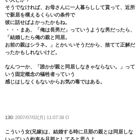
そうでなければ、お母さんに一人暮らしして貰って、近所
で新居を構えるくらいの条件で
彼に話せばよかったかもね。
・・・まあ、「俺は長男だ」っていうような男だったら、
「結婚したら俺の親と同居。
お前の親はシラネ。」とかいいそうだから、捨てて正解だ
ったかもしれないけど。
なんつーか、「誰かが親と同居しなきゃならない。」って
いう固定概念の犠牲者っていう
感じはしなくもないからお気の毒ではある。
130:
2007/07/02(月) 11:07:38 O
こういう女(兄嫁)は、結婚する時に旦那の親とは同居しな
いっていう約束を旦那としてると思うよ。