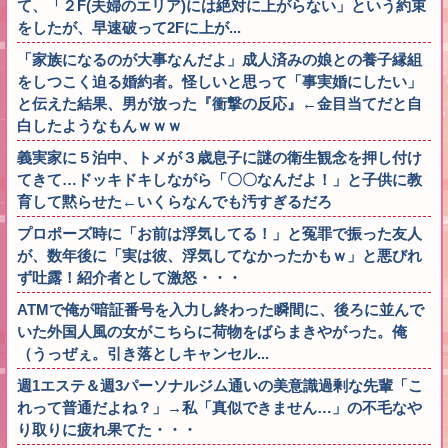
て、「２F(夫婦のエリア)には絶対に上がらない」という約束
をしたが、早速破って2Fに上が...
「家族になるのが大事なんだよ」成人済みの娘との養子縁組
をしつこく迫る婚約者。怪しいと思って「事実婚にしたい」
と伝えた結果、男が放った『衝撃の反応』←金目当てだと自
白したようなもんｗｗｗ
義実家に５泊中、トメが３歳息子に謎の衛生観念を押し付け
てきて…ドッキドキしながら「〇〇なんだよ！」と子供に教
育して黙らせた←いくらなんでも汚すぎるだろ
プロポーズ時に「お前は浮気してる！」と冤罪で振った友人
が、数年後に「実は彼、浮気してなかったかもｗ」と悪びれ
ず吐露！紹介者として激怒・・・
ATMで俺が暗証番号を入力し終わった瞬間に、後ろに並んで
いた外国人風の女がこちらに荷物をばらまきやがった。俺
（うっぜぇ。引き落としキャンセル...
週1エステ＆週3パーソナルジム通いの美意識過剰な先輩「こ
れって普通だよね？」→私「真似できません…」の不毛なや
り取りに疲れ果てた・・・