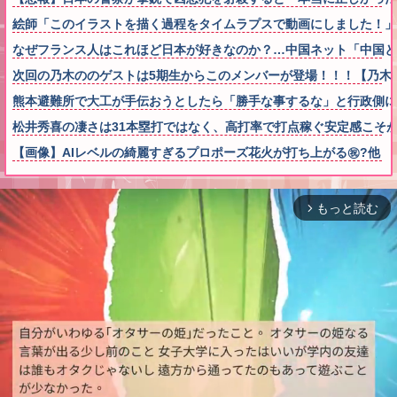
絵師「このイラストを描く過程をタイムラプスで動画にしました！」
なぜフランス人はこれほど日本が好きなのか？…中国ネット「中国と
次回の乃木ののゲストは5期生からこのメンバーが登場！！！【乃木坂
熊本避難所で大工が手伝おうとしたら「勝手な事するな」と行政側に
松井秀喜の凄さは31本塁打ではなく、高打率で打点稼ぐ安定感こそ
【画像】AIレベルの綺麗すぎるプロポーズ花火が打ち上がる㊗?他
もっと読む
arrow_forward_ios