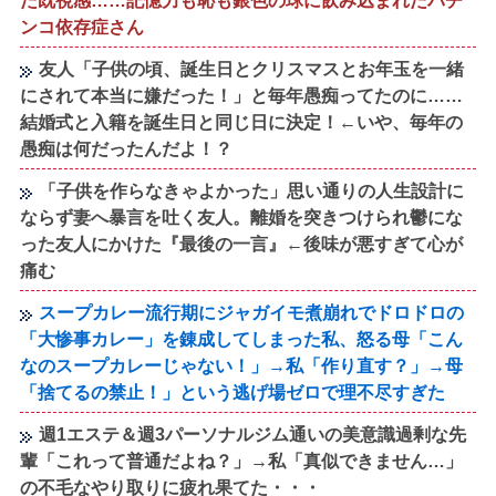
た既視感……記憶力も恥も銀色の球に飲み込まれたパチ
ンコ依存症さん
友人「子供の頃、誕生日とクリスマスとお年玉を一緒
にされて本当に嫌だった！」と毎年愚痴ってたのに……
結婚式と入籍を誕生日と同じ日に決定！←いや、毎年の
愚痴は何だったんだよ！？
「子供を作らなきゃよかった」思い通りの人生設計に
ならず妻へ暴言を吐く友人。離婚を突きつけられ鬱にな
った友人にかけた『最後の一言』←後味が悪すぎて心が
痛む
スープカレー流行期にジャガイモ煮崩れでドロドロの
「大惨事カレー」を錬成してしまった私、怒る母「こん
なのスープカレーじゃない！」→私「作り直す？」→母
「捨てるの禁止！」という逃げ場ゼロで理不尽すぎた
週1エステ＆週3パーソナルジム通いの美意識過剰な先
輩「これって普通だよね？」→私「真似できません…」
の不毛なやり取りに疲れ果てた・・・