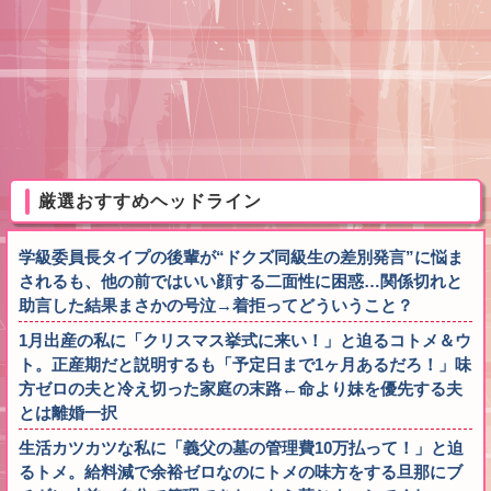
厳選おすすめヘッドライン
学級委員長タイプの後輩が“ドクズ同級生の差別発言”に悩ま
されるも、他の前ではいい顔する二面性に困惑…関係切れと
助言した結果まさかの号泣→着拒ってどういうこと？
1月出産の私に「クリスマス挙式に来い！」と迫るコトメ＆ウ
ト。正産期だと説明するも「予定日まで1ヶ月あるだろ！」味
方ゼロの夫と冷え切った家庭の末路←命より妹を優先する夫
とは離婚一択
生活カツカツな私に「義父の墓の管理費10万払って！」と迫
るトメ。給料減で余裕ゼロなのにトメの味方をする旦那にブ