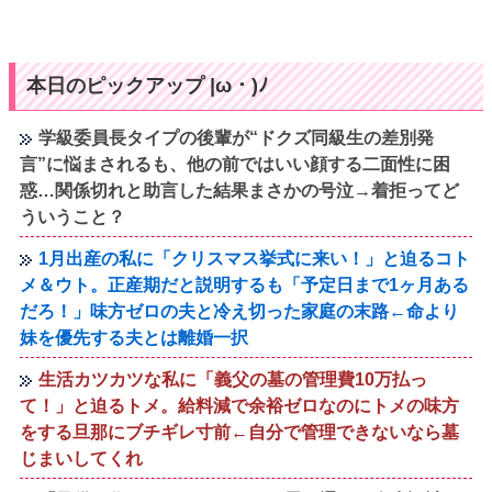
本日のピックアップ |ω・)ﾉ
学級委員長タイプの後輩が“ドクズ同級生の差別発
言”に悩まされるも、他の前ではいい顔する二面性に困
惑…関係切れと助言した結果まさかの号泣→着拒ってど
ういうこと？
1月出産の私に「クリスマス挙式に来い！」と迫るコト
メ＆ウト。正産期だと説明するも「予定日まで1ヶ月ある
だろ！」味方ゼロの夫と冷え切った家庭の末路←命より
妹を優先する夫とは離婚一択
生活カツカツな私に「義父の墓の管理費10万払っ
て！」と迫るトメ。給料減で余裕ゼロなのにトメの味方
をする旦那にブチギレ寸前←自分で管理できないなら墓
じまいしてくれ