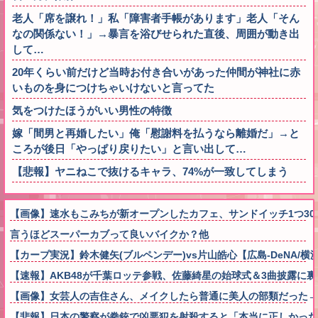
老人「席を譲れ！」私「障害者手帳があります」老人「そん
なの関係ない！」→暴言を浴びせられた直後、周囲が動き出
して…
20年くらい前だけど当時お付き合いがあった仲間が神社に赤
いものを身につけちゃいけないと言ってた
気をつけたほうがいい男性の特徴
嫁「間男と再婚したい」俺「慰謝料を払うなら離婚だ」→と
ころが後日「やっぱり戻りたい」と言い出して…
【悲報】ヤニねこで抜けるキャラ、74%が一致してしまう
【画像】速水もこみちが新オープンしたカフェ、サンドイッチ1つ3000円
言うほどスーパーカブって良いバイクか？他
【カープ実況】鈴木健矢(ブルペンデー)vs片山皓心【広島-DeNA/
【速報】AKB48が千葉ロッテ参戦、佐藤綺星の始球式＆3曲披露に
【画像】女芸人の吉住さん、メイクしたら普通に美人の部類だった→ご覧くだ
【悲報】日本の警察が拳銃で凶悪犯を射殺すると「本当に正しかった