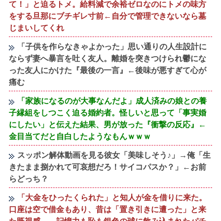
て！」と迫るトメ。給料減で余裕ゼロなのにトメの味方
をする旦那にブチギレ寸前←自分で管理できないなら墓
じまいしてくれ
「子供を作らなきゃよかった」思い通りの人生設計に
ならず妻へ暴言を吐く友人。離婚を突きつけられ鬱にな
った友人にかけた『最後の一言』←後味が悪すぎて心が
痛む
「家族になるのが大事なんだよ」成人済みの娘との養
子縁組をしつこく迫る婚約者。怪しいと思って「事実婚
にしたい」と伝えた結果、男が放った『衝撃の反応』←
金目当てだと自白したようなもんｗｗｗ
スッポン解体動画を見る彼女「美味しそう♪」→俺「生
きたまま捌かれて可哀想だろ！サイコパスか？」←お前
らどっち？
「大金をひったくられた」と知人が金を借りに来た。
口座は空で借金もあり、昔は「置き引きに遭った」と来