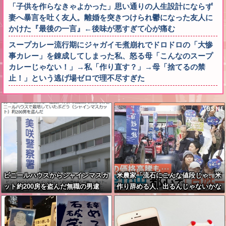
「子供を作らなきゃよかった」思い通りの人生設計にならず
妻へ暴言を吐く友人。離婚を突きつけられ鬱になった友人に
かけた『最後の一言』←後味が悪すぎて心が痛む
スープカレー流行期にジャガイモ煮崩れでドロドロの「大惨
事カレー」を錬成してしまった私、怒る母「こんなのスープ
カレーじゃない！」→私「作り直す？」→母「捨てるの禁
止！」という逃げ場ゼロで理不尽すぎた
ビニールハウスからシャインマスカ
米農家「流石にこんな値段じゃ、米
ット約200房を盗んだ無職の男逮
作り辞める人、出るんじゃないかな
捕 岡山
あ？？」