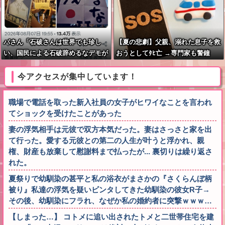
パさん「石破さんは世界でも珍し
【夏の悲劇】父親、溺れた息子を救
い、国民による石破辞めるなデモが
おうとしてﾀﾋ亡 →専門家も警鐘
自然発生した総理大臣です」
「救助は二次被害が多い」
今アクセスが集中しています！
職場で電話を取った新入社員の女子がヒワイなことを言われ
てショックを受けたことがあった
妻の浮気相手は元彼で双方本気だった。妻はさっさと家を出
て行った。愛する元彼との第二の人生が叶うと浮かれ、親
権、財産も放棄して慰謝料まで払ったが... 裏切りは繰り返さ
れた。
夏祭りで幼馴染の甚平と私の浴衣がまさかの『さくらんぼ柄
被り』私達の浮気を疑いビンタしてきた幼馴染の彼女R子→
その後、幼馴染にフラれ、なぜか私の婚約者に突撃ｗｗｗ…
【しまった…】 コトメに追い出されたトメと二世帯住宅を建