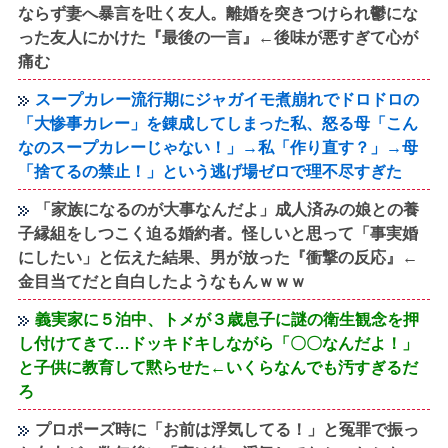
ならず妻へ暴言を吐く友人。離婚を突きつけられ鬱にな
った友人にかけた『最後の一言』←後味が悪すぎて心が
痛む
スープカレー流行期にジャガイモ煮崩れでドロドロの
「大惨事カレー」を錬成してしまった私、怒る母「こん
なのスープカレーじゃない！」→私「作り直す？」→母
「捨てるの禁止！」という逃げ場ゼロで理不尽すぎた
「家族になるのが大事なんだよ」成人済みの娘との養
子縁組をしつこく迫る婚約者。怪しいと思って「事実婚
にしたい」と伝えた結果、男が放った『衝撃の反応』←
金目当てだと自白したようなもんｗｗｗ
義実家に５泊中、トメが３歳息子に謎の衛生観念を押
し付けてきて…ドッキドキしながら「〇〇なんだよ！」
と子供に教育して黙らせた←いくらなんでも汚すぎるだ
ろ
プロポーズ時に「お前は浮気してる！」と冤罪で振っ