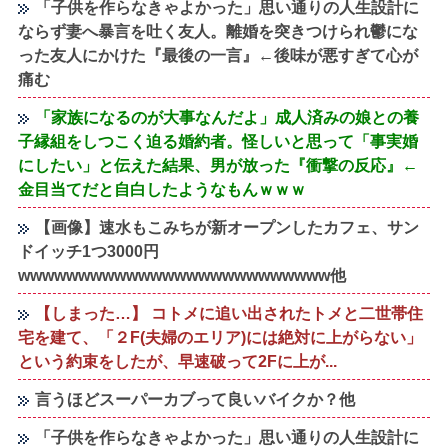
「子供を作らなきゃよかった」思い通りの人生設計に
ならず妻へ暴言を吐く友人。離婚を突きつけられ鬱にな
った友人にかけた『最後の一言』←後味が悪すぎて心が
痛む
「家族になるのが大事なんだよ」成人済みの娘との養
子縁組をしつこく迫る婚約者。怪しいと思って「事実婚
にしたい」と伝えた結果、男が放った『衝撃の反応』←
金目当てだと自白したようなもんｗｗｗ
【画像】速水もこみちが新オープンしたカフェ、サン
ドイッチ1つ3000円
wwwwwwwwwwwwwwwwwwwwwwwwww他
【しまった…】 コトメに追い出されたトメと二世帯住
宅を建て、「２F(夫婦のエリア)には絶対に上がらない」
という約束をしたが、早速破って2Fに上が...
言うほどスーパーカブって良いバイクか？他
「子供を作らなきゃよかった」思い通りの人生設計に