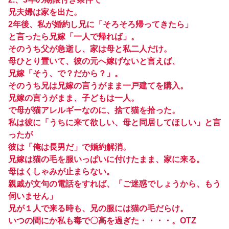
兄夫婦は家を出た。
2年後、私が婚約し兄に「そろそろ帰ってきたら」
と言ったら兄嫁「一人で帰れば」。
そのうち父が急逝し、家は母と私二人だけ。
母ひとり置いて、彼の元へ嫁げないと言えば、
兄嫁「そう、で？だから？」。
そのうち兄は兄嫁の言うがまま一戸建てを購入。
兄嫁の言うがまま、子どもは一人。
で母が猫アレルギーなのに、捨て猫を拾った。
私は彼に「うちに来て欲しい、母と同居してほしい」と言
ったが
彼は「俺は長男だ」で婚約解消。
兄嫁は猫の毛を服いっぱいに付けたまま、家に来る。
母はくしゃみが止まらない。
親戚が文句の電話をすれば、「ご迷惑でしょうから、もう
伺いません」
兄が１人で来る時も、兄の服には猫の毛だらけ。
いつの間にか私も毒で〇高を過ぎた・・・・。OTZ