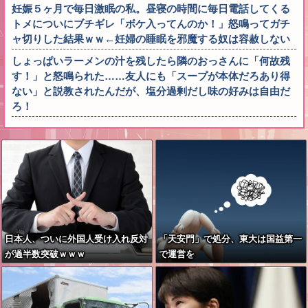
妊娠５ヶ月で毎日激眠の私。昼寝の時間に毎日電話してくる
トメについにブチギレ「ボケ入ってんのか！」怒鳴ってガチ
ャ切りした結果ｗｗ←妊婦の睡眠を邪魔する奴は容赦しない
しょっぱいラーメンの汁を残したら隣のおっさんに「何故残
す！」と怒鳴られた……友人にも「スープが本体だろあり得
ない」と説教されたんだが、塩分過剰だし味の好みは自由だ
ろ！
日本人、ついに外国人受け入れ反対
「天安門」で処分、東大は国益第一
が過半数突破ｗｗｗ
で運営を