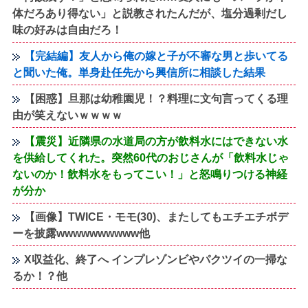
体だろあり得ない」と説教されたんだが、塩分過剰だし
味の好みは自由だろ！
【完結編】友人から俺の嫁と子が不審な男と歩いてる
と聞いた俺。単身赴任先から興信所に相談した結果
【困惑】旦那は幼稚園児！？料理に文句言ってくる理
由が笑えないｗｗｗｗ
【震災】近隣県の水道局の方が飲料水にはできない水
を供給してくれた。突然60代のおじさんが「飲料水じゃ
ないのか！飲料水をもってこい！」と怒鳴りつける神経
が分か
【画像】TWICE・モモ(30)、またしてもエチエチボデ
ーを披露wwwwwwwwww他
X収益化、終了へ インプレゾンビやパクツイの一掃な
るか！？他