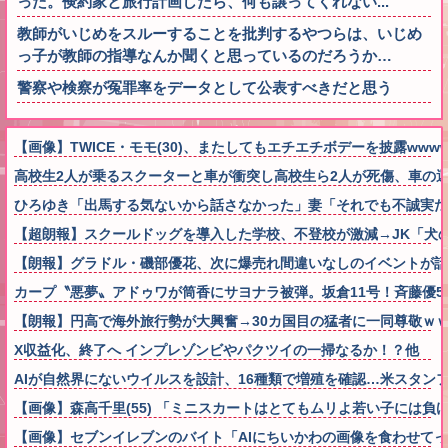
った。倹約家と旅行計画したら、何も譲ってくれない...
教師がいじめをスルーすることを批判するやつらは、いじめ
っ子が教師の指導なんか聞くと思っているのだろうか…
警察や検察が冤罪率をデータとして公表すべきだと思う
【画像】TWICE・モモ(30)、またしてもエチエチボデーを披露wwww
高校生2人が乗るスクーターと車が衝突し高校生ら2人が死傷、車の
ひろゆき「出馬する気ないから話さなかった」妻「それでも不誠実だ
【超朗報】スクールドッグを導入した学校、不登校が激減→JK「犬
【朗報】グラドル・磯部優花、次に爆売れ間違いなしのイベントが話
カープ〝悪夢〟アドゥワが筒香にサヨナラ被弾。坂倉11号！斉藤優5回2
【朗報】円高で海外旅行勢が大興奮→30カ国目の猛者に一同尊敬ｗ
X収益化、終了へ インプレゾンビやパクツイの一掃なるか！？他
AIが自然界にないウイルスを設計、16種類で増殖を確認…米スタン
【画像】森高千里(55) 「ミニスカートはとてもムリよ若い子には負ける
【画像】セブンイレブンのバイト「AIにちいかわの画像を食わせて