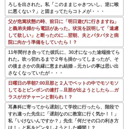
ろしを出された。私「このままじゃきついし、逆に喉
に悪くない？」と固まってたらコトメが・・・
父が危篤状態の時、前日に「明日遊びに行きますね」
と義弟夫婦から電話があった。状況を説明して「遠慮
して欲しい」と断ったのに…翌朝、夫とバタバタと病
院に向かう準備をしていたら！？
11年間付き合ってた彼氏に、30才になった途端捨てら
れた。吹っ切れるまで２年も掛かってしまったが、そ
の後まさかの良縁に恵まれ結婚→元カレの事は思い出
さなくなっていたが・・・
日曜日の早朝7:00旦那と２人でベットの中でモソモソ
してるとピンポンの連打→旦那が出ようとしたら…ガ
ラスがガチャーンと割られ！？
耳鼻科に寄ってから遅刻して学校に行ったら、階段で
すれ違った先生に「遅刻なのに教室に行く気か！！」
私「いけないんですか？」先生「何だその口の利き方
は！」と私をビンタしようとした瞬間！？