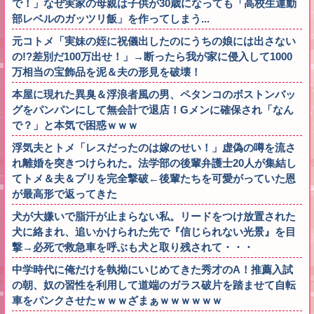
で！」なぜ実家の母親は子供が30歳になっても「高校生運動
部レベルのガッツリ飯」を作ってしまう...
元コトメ「実妹の姪に祝儀出したのにうちの娘には出さない
の!?差別だ100万出せ！」→断ったら我が家に侵入して1000
万相当の宝飾品を泥＆夫の形見を破壊！
本屋に現れた異臭＆浮浪者風の男、ペタンコのボストンバッ
グをパンパンにして無会計で退店！Gメンに確保され「なん
で？」と本気で困惑ｗｗｗ
浮気夫とトメ「レスだったのは嫁のせい！」虚偽の噂を流さ
れ離婚を突きつけられた。法学部の後輩弁護士20人が集結し
てトメ＆夫＆プリを完全撃破←後輩たちを可愛がっていた恩
が最高形で返ってきた
犬が大嫌いで脂汗が止まらない私。リードをつけ放置された
犬に絡まれ、追いかけられた先で『信じられない光景』を目
撃→必死で救急車を呼ぶも犬と取り残されて・・・
中学時代に俺だけを執拗にいじめてきた秀才のA！推薦入試
の朝、奴の習性を利用して道端のガラス破片を踏ませて自転
車をパンクさせたｗｗｗざまぁｗｗｗｗｗｗ