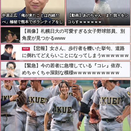
中居正広「俺が来たことは内緒だ
【動画】あのちゃん、また我々をシ
べ」極秘で熊本でボランティアをし
コらすｗｗｗｗｗｗ
ていた・・・
【画像】札幌日大の可愛すぎる女子野球部員、別
角度が見つかるwww
【悲報】女さん、歩行者を轢いた挙句、道路
NEW
に倒れてどえらいことになってしまうw w w w w w
w
【緊急】今の若者に急増している『コレ』依存、
めちゃくちゃ深刻な模様w w w w w w w w w w