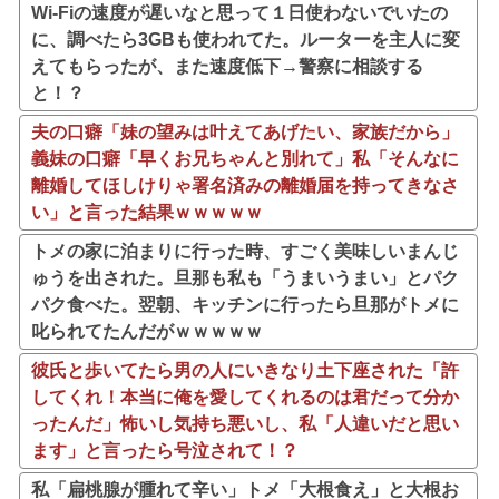
Wi-Fiの速度が遅いなと思って１日使わないでいたの
に、調べたら3GBも使われてた。ルーターを主人に変
えてもらったが、また速度低下→警察に相談する
と！？
夫の口癖「妹の望みは叶えてあげたい、家族だから」
義妹の口癖「早くお兄ちゃんと別れて」私「そんなに
離婚してほしけりゃ署名済みの離婚届を持ってきなさ
い」と言った結果ｗｗｗｗｗ
トメの家に泊まりに行った時、すごく美味しいまんじ
ゅうを出された。旦那も私も「うまいうまい」とパク
パク食べた。翌朝、キッチンに行ったら旦那がトメに
叱られてたんだがｗｗｗｗｗ
彼氏と歩いてたら男の人にいきなり土下座された「許
してくれ！本当に俺を愛してくれるのは君だって分か
ったんだ」怖いし気持ち悪いし、私「人違いだと思い
ます」と言ったら号泣されて！？
私「扁桃腺が腫れて辛い」トメ「大根食え」と大根お