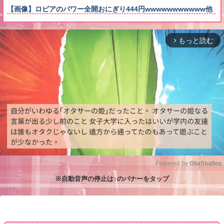
【画像】ロピアのパワー全開おにぎり444円wwwwwwwwwww他
もっと読む
arrow_forward_ios
Powered by 
GliaStudios
※自動音声の停止は↑のバナーをタップ
M
u
t
e