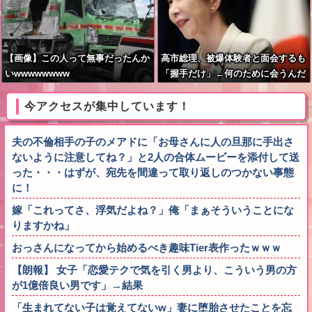
【画像】この人って無事だったんか
高市総理、被爆体験者と面会するも
いwwwwwwww
「握手だけ」←何のために会うんだ
よ…
今アクセスが集中しています！
夫の不倫相手の子のメアドに「お母さんに人の旦那に手出さ
ないように注意してね？」と2人の合体ムービーを添付して送
った・・・はずが、宛先を間違って取り返しのつかない事態
に！
嫁「これってさ、浮気だよね？」俺「まぁそういうことにな
りますかね」
おっさんになってから始めるべき趣味Tier表作ったｗｗｗ
【朗報】 女子「恋愛テクで気を引く男より、こういう男の方
が1億倍良い男です」→結果
「生まれてない子は覚えてないw」妻に堕胎させたことを忘