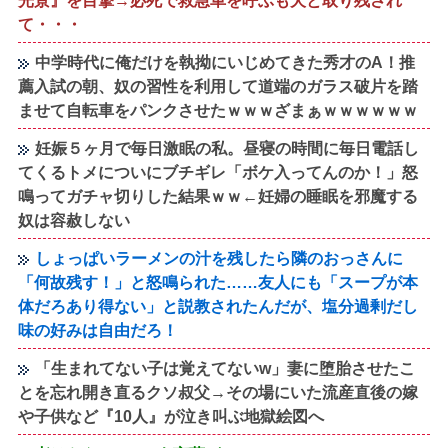
光景』を目撃→必死で救急車を呼ぶも犬と取り残され
て・・・
中学時代に俺だけを執拗にいじめてきた秀才のA！推
薦入試の朝、奴の習性を利用して道端のガラス破片を踏
ませて自転車をパンクさせたｗｗｗざまぁｗｗｗｗｗｗ
妊娠５ヶ月で毎日激眠の私。昼寝の時間に毎日電話し
てくるトメについにブチギレ「ボケ入ってんのか！」怒
鳴ってガチャ切りした結果ｗｗ←妊婦の睡眠を邪魔する
奴は容赦しない
しょっぱいラーメンの汁を残したら隣のおっさんに
「何故残す！」と怒鳴られた……友人にも「スープが本
体だろあり得ない」と説教されたんだが、塩分過剰だし
味の好みは自由だろ！
「生まれてない子は覚えてないw」妻に堕胎させたこ
とを忘れ開き直るクソ叔父→その場にいた流産直後の嫁
や子供など『10人』が泣き叫ぶ地獄絵図へ