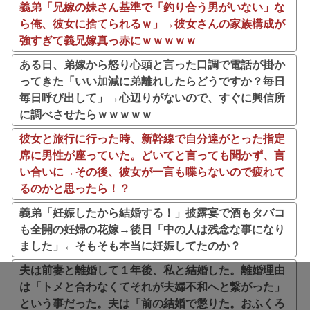
義弟「兄嫁の妹さん基準で「釣り合う男がいない」な
ら俺、彼女に捨てられるｗ」→彼女さんの家族構成が
強すぎて義兄嫁真っ赤にｗｗｗｗｗ
ある日、弟嫁から怒り心頭と言った口調で電話が掛か
ってきた「いい加減に弟離れしたらどうですか？毎日
毎日呼び出して」→心辺りがないので、すぐに興信所
に調べさせたらｗｗｗｗｗ
彼女と旅行に行った時、新幹線で自分達がとった指定
席に男性が座っていた。どいてと言っても聞かず、言
い合いに→その後、彼女が一言も喋らないので疲れて
るのかと思ったら！？
義弟「妊娠したから結婚する！」披露宴で酒もタバコ
も全開の妊婦の花嫁→後日「中の人は残念な事になり
ました」←そもそも本当に妊娠してたのか？
夫は前妻と離婚して１年後、私と結婚した。離婚理由
は「トメと合わなくてそれが夫婦不和へと繋がった」
という事だった。夫は「前の結婚で懲りた。おふくろ