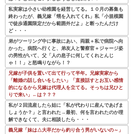
私実家は小さい幼稚園を経営してる。１０月の募集も
終わったが、義兄嫁「甥を入れてくれ」私「小規模園
で徒歩通園限定だから範囲外だよ」と断ったんだけ
ど・・・
弟がツーリング中に事故にあい、両親＋私で病院へ向
かった。病院へ行くと、弟友人と警察官＋ジャージ姿
の男性がいて、父「人の息子に何してくれとんじ
ゃ！！」と怒鳴りながら！？
兄嫁が子供を置いて出て行って半年。兄嫁実家から
「離婚の話し合いをしたい」「直接話すとお互い感情
的になるから兄嫁は代理人を立てる。そっちは兄ひと
りで来い」←は？？？
私が２回流産したら姑に「私が代わりに産んであげま
しょうか？」と言われた→最初、何を言われたのか理
解できなくて、夫に相談したら・・・
義兄嫁「妹は△大卒だから釣り合う男がいないの～」