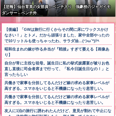
【悲報】仙台育英の女部員←ベンチ入り 強豪校のジャガイモ
ダンサー←ベンチ外
【後編】「GWは旅行に行くからその間に床にワックスかけ
なさい！」とトメ。だから頑張りました、家中全部やったの
で10リットルも使っちゃったわ、サラダ油…(つω`*)ﾃﾍ
昭和生まれの嫁が作る弁当が『戦後』すぎて萎える【画像あ
り】
自分が常に主役な祖母。誕生日に私の挙式披露宴が被りお色
直し直後に司会者席まで行って、「私今日誕生日なの！」と
言ったらしい
共働きで家事を分担してるんだけど嫁の求める家事レベルが
高すぎる。スマホをいじると不機嫌になったり息苦しい。
共働きで家事を分担してるんだけど嫁の求める家事レベルが
高すぎる。スマホをいじると不機嫌になったり息苦しい。
友人に1泊の旅行に誘われたんだけど、意見が割れて中止にな