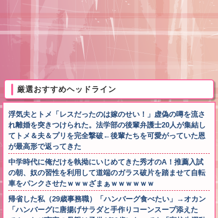
厳選おすすめヘッドライン
浮気夫とトメ「レスだったのは嫁のせい！」虚偽の噂を流さ
れ離婚を突きつけられた。法学部の後輩弁護士20人が集結し
てトメ＆夫＆プリを完全撃破←後輩たちを可愛がっていた恩
が最高形で返ってきた
中学時代に俺だけを執拗にいじめてきた秀才のA！推薦入試
の朝、奴の習性を利用して道端のガラス破片を踏ませて自転
車をパンクさせたｗｗｗざまぁｗｗｗｗｗｗ
帰省した私（29歳事務職）「ハンバーグ食べたい」→オカン
「ハンバーグに唐揚げサラダと手作りコーンスープ添えた