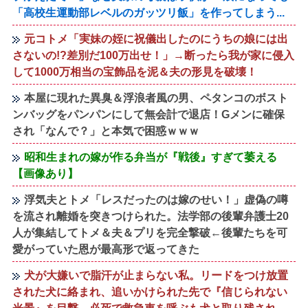
「高校生運動部レベルのガッツリ飯」を作ってしまう...
元コトメ「実妹の姪に祝儀出したのにうちの娘には出
さないの!?差別だ100万出せ！」→断ったら我が家に侵入
して1000万相当の宝飾品を泥＆夫の形見を破壊！
本屋に現れた異臭＆浮浪者風の男、ペタンコのボスト
ンバッグをパンパンにして無会計で退店！Gメンに確保
され「なんで？」と本気で困惑ｗｗｗ
昭和生まれの嫁が作る弁当が『戦後』すぎて萎える
【画像あり】
浮気夫とトメ「レスだったのは嫁のせい！」虚偽の噂
を流され離婚を突きつけられた。法学部の後輩弁護士20
人が集結してトメ＆夫＆プリを完全撃破←後輩たちを可
愛がっていた恩が最高形で返ってきた
犬が大嫌いで脂汗が止まらない私。リードをつけ放置
された犬に絡まれ、追いかけられた先で『信じられない