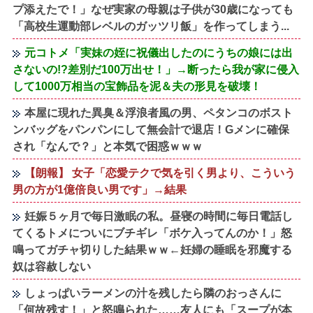
プ添えたで！」なぜ実家の母親は子供が30歳になっても
「高校生運動部レベルのガッツリ飯」を作ってしまう...
元コトメ「実妹の姪に祝儀出したのにうちの娘には出
さないの!?差別だ100万出せ！」→断ったら我が家に侵入
して1000万相当の宝飾品を泥＆夫の形見を破壊！
本屋に現れた異臭＆浮浪者風の男、ペタンコのボスト
ンバッグをパンパンにして無会計で退店！Gメンに確保
され「なんで？」と本気で困惑ｗｗｗ
【朗報】 女子「恋愛テクで気を引く男より、こういう
男の方が1億倍良い男です」→結果
妊娠５ヶ月で毎日激眠の私。昼寝の時間に毎日電話し
てくるトメについにブチギレ「ボケ入ってんのか！」怒
鳴ってガチャ切りした結果ｗｗ←妊婦の睡眠を邪魔する
奴は容赦しない
しょっぱいラーメンの汁を残したら隣のおっさんに
「何故残す！」と怒鳴られた……友人にも「スープが本