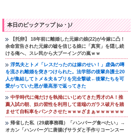
本日のピックアップ |ω・)ﾉ
【托卵】 18年前に離婚した元嫁の娘(22)が今嫁に凸！
余命宣告された元嫁の嘘を信じる娘に「真実」を隠し続
ける俺へ、スレ民から大ブーイングの嵐ｗｗ
浮気夫とトメ「レスだったのは嫁のせい！」虚偽の噂
を流され離婚を突きつけられた。法学部の後輩弁護士20
人が集結してトメ＆夫＆プリを完全撃破←後輩たちを可
愛がっていた恩が最高形で返ってきた
中学時代に俺だけを執拗にいじめてきた秀才のA！推
薦入試の朝、奴の習性を利用して道端のガラス破片を踏
ませて自転車をパンクさせたｗｗｗざまぁｗｗｗｗｗｗ
帰省した私（29歳事務職）「ハンバーグ食べたい」→
オカン「ハンバーグに唐揚げサラダと手作りコーンスー