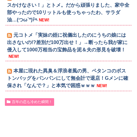
スかけなさい！」とトメ。だから頑張りました、家中全
部やったので10リットルも使っちゃったわ、サラダ
油…(つω`*)ﾃﾍ
NEW!
元コトメ「実妹の姪に祝儀出したのにうちの娘には
出さないの!?差別だ100万出せ！」→断ったら我が家に
侵入して1000万相当の宝飾品を泥＆夫の形見を破壊！
NEW!
本屋に現れた異臭＆浮浪者風の男、ペタンコのボス
トンバッグをパンパンにして無会計で退店！Gメンに確
保され「なんで？」と本気で困惑ｗｗｗ
NEW!
百年の恋も冷めた瞬間！