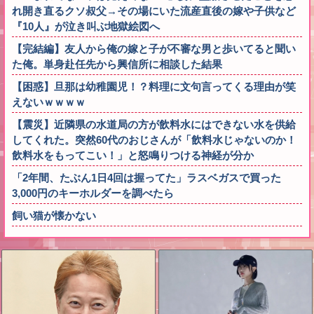
れ開き直るクソ叔父→その場にいた流産直後の嫁や子供など
『10人』が泣き叫ぶ地獄絵図へ
【完結編】友人から俺の嫁と子が不審な男と歩いてると聞い
た俺。単身赴任先から興信所に相談した結果
【困惑】旦那は幼稚園児！？料理に文句言ってくる理由が笑
えないｗｗｗｗ
【震災】近隣県の水道局の方が飲料水にはできない水を供給
してくれた。突然60代のおじさんが「飲料水じゃないのか！
飲料水をもってこい！」と怒鳴りつける神経が分か
「2年間、たぶん1日4回は握ってた」ラスベガスで買った
3,000円のキーホルダーを調べたら
飼い猫が懐かない