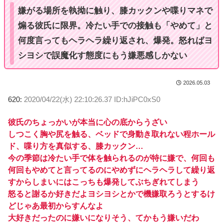
嫌がる場所を執拗に触り、膝カックンや喋りマネで
煽る彼氏に限界。冷たい手での接触も「やめて」と
何度言ってもヘラヘラ繰り返され、爆発。怒ればヨ
シヨシで誤魔化す態度にもう嫌悪感しかない
2026.05.03
620:
2020/04/22(水) 22:10:26.37 ID:hJiPC0xS0
彼氏のちょっかいが本当に心の底からうざい
しつこく胸や尻を触る、ベッドで身動き取れない程ホール
ド、喋り方を真似する、膝カックン…
今の季節は冷たい手で体を触られるのが特に嫌で、何回も
何回もやめてと言ってるのにやめずにヘラヘラして繰り返
すからしまいにはこっちも爆発してぶちぎれてしまう
怒ると謝るか好きだよヨシヨシとかで機嫌取ろうとするけ
どじゃあ最初からすんなよ
大好きだったのに嫌いになりそう、てかもう嫌いだわ