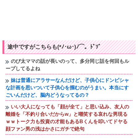
途中ですがこちらも(*ﾉ･ω･)ﾉ⌒。ﾄﾞｿﾞ
のび太ママの話が長いのって、多分同じ話を何回もル
ープしてるよね
妹は普通にアラサーなんだけど、子供心にドンピシャ
な計画を思いついて子供心を掴むのがうまい。本当にす
ごいんだけど、脳内どうなってるの？
いい大人になっても「顔が全て」と思い込み、友人の
離婚を「不釣り合いだからw」と嘲笑する哀れな男現る
ｗｗトーク力も投資の才能もあるBくんを叩いてドヤる
顔ファン男の浅はかさにガチで絶句