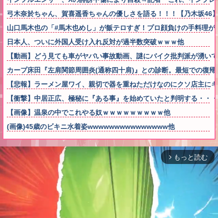
弓木奈於ちゃん、賀喜遥香ちゃんの優しさを語る！！！【乃木坂46
山口馬木也の「#馬木也めし」が飯テロすぎ！プロ顔負けの手料理が
日本人、ついに外国人受け入れ反対が過半数突破ｗｗｗ他
【動画】どう見ても車がヤバい事故動画、謎にバイク批判派が湧いて
カープ床田『左肩関節周囲炎(通称四十肩)』との診断。最短での復帰
【悲報】ラーメン屋ワイ、親切で器を重ねただけなのにクソ店主にキ
【衝撃】中居正広、極秘に『ある事』を始めていたと判明する・・・
【画像】温泉の中でこれやる奴ｗｗｗｗｗｗｗｗｗ他
(画像)45歳のビキニ水着姿wwwwwwwwwwwwwww他
もっと読む
arrow_forward_ios