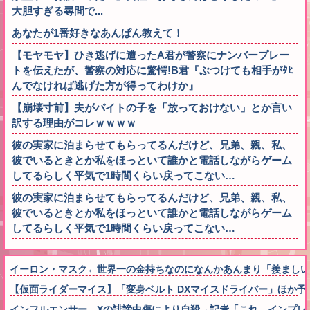
大胆すぎる尋問で...
あなたが1番好きなあんぱん教えて！
【モヤモヤ】ひき逃げに遭ったA君が警察にナンバープレー
トを伝えたが、警察の対応に驚愕!B君『ぶつけても相手がﾀﾋ
んでなければ逃げた方が得ってわけか』
【崩壊寸前】夫がバイトの子を「放っておけない」とか言い
訳する理由がコレｗｗｗｗ
彼の実家に泊まらせてもらってるんだけど、兄弟、親、私、
彼でいるときとか私をほっといて誰かと電話しながらゲーム
してるらしく平気で1時間くらい戻ってこない…
彼の実家に泊まらせてもらってるんだけど、兄弟、親、私、
彼でいるときとか私をほっといて誰かと電話しながらゲーム
してるらしく平気で1時間くらい戻ってこない…
イーロン・マスク←世界一の金持ちなのになんかあんまり「羨ましい
【仮面ライダーマイス】「変身ベルト DXマイスドライバー」ほか予
インフルエンサー、Xの誹謗中傷により自殺→記者「これ、インプレ