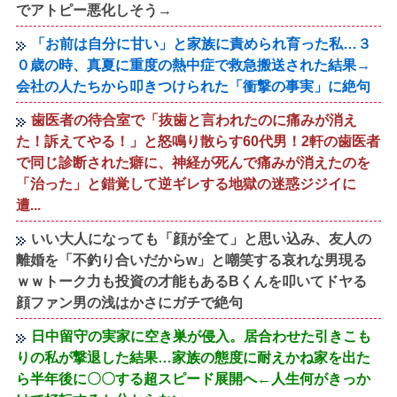
でアトピー悪化しそう→
「お前は自分に甘い」と家族に責められ育った私…３
０歳の時、真夏に重度の熱中症で救急搬送された結果→
会社の人たちから叩きつけられた「衝撃の事実」に絶句
歯医者の待合室で「抜歯と言われたのに痛みが消え
た！訴えてやる！」と怒鳴り散らす60代男！2軒の歯医者
で同じ診断された癖に、神経が死んで痛みが消えたのを
「治った」と錯覚して逆ギレする地獄の迷惑ジジイに
遭...
いい大人になっても「顔が全て」と思い込み、友人の
離婚を「不釣り合いだからw」と嘲笑する哀れな男現る
ｗｗトーク力も投資の才能もあるBくんを叩いてドヤる
顔ファン男の浅はかさにガチで絶句
日中留守の実家に空き巣が侵入。居合わせた引きこも
りの私が撃退した結果…家族の態度に耐えかね家を出た
ら半年後に〇〇する超スピード展開へ←人生何がきっか