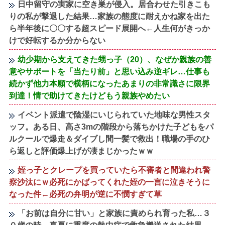
日中留守の実家に空き巣が侵入。居合わせた引きこも
りの私が撃退した結果…家族の態度に耐えかね家を出た
ら半年後に〇〇する超スピード展開へ←人生何がきっか
けで好転するか分からない
幼少期から支えてきた甥っ子（20）、なぜか親族の善
意やサポートを「当たり前」と思い込み逆ギレ…仕事も
続かず他力本願で横柄になったあまりの非常識さに限界
到達！情で助けてきたけどもう親族やめたい
イベント派遣で陰湿にいじられていた地味な男性スタ
ッフ。ある日、高さ3mの階段から落ちかけた子どもをパ
ルクールで爆走＆ダイブし間一髪で救出！職場の手のひ
ら返しと評価爆上げが凄まじかったｗｗ
姪っ子とクレープを買っていたら不審者と間違われ警
察沙汰にｗ必死にかばってくれた姪の一言に泣きそうに
なった件←必死の弁明が逆に不憫すぎて草
「お前は自分に甘い」と家族に責められ育った私…３