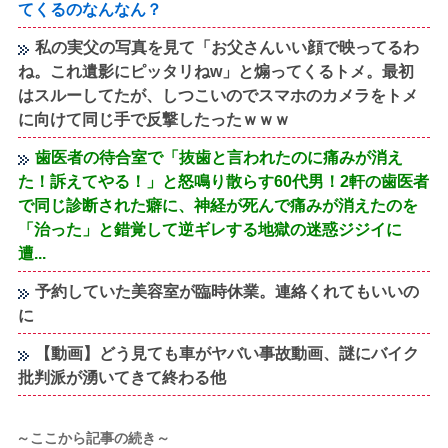
てくるのなんなん？
私の実父の写真を見て「お父さんいい顔で映ってるわ
ね。これ遺影にピッタリねw」と煽ってくるトメ。最初
はスルーしてたが、しつこいのでスマホのカメラをトメ
に向けて同じ手で反撃したったｗｗｗ
歯医者の待合室で「抜歯と言われたのに痛みが消え
た！訴えてやる！」と怒鳴り散らす60代男！2軒の歯医者
で同じ診断された癖に、神経が死んで痛みが消えたのを
「治った」と錯覚して逆ギレする地獄の迷惑ジジイに
遭...
予約していた美容室が臨時休業。連絡くれてもいいの
に
【動画】どう見ても車がヤバい事故動画、謎にバイク
批判派が湧いてきて終わる他
～ここから記事の続き～