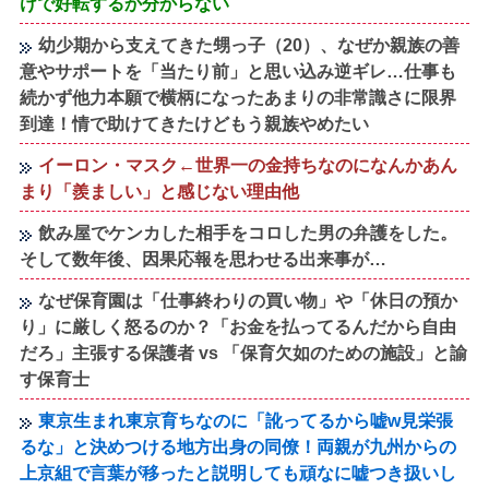
けで好転するか分からない
幼少期から支えてきた甥っ子（20）、なぜか親族の善
意やサポートを「当たり前」と思い込み逆ギレ…仕事も
続かず他力本願で横柄になったあまりの非常識さに限界
到達！情で助けてきたけどもう親族やめたい
イーロン・マスク←世界一の金持ちなのになんかあん
まり「羨ましい」と感じない理由他
飲み屋でケンカした相手をコロした男の弁護をした。
そして数年後、因果応報を思わせる出来事が…
なぜ保育園は「仕事終わりの買い物」や「休日の預か
り」に厳しく怒るのか？「お金を払ってるんだから自由
だろ」主張する保護者 vs 「保育欠如のための施設」と諭
す保育士
東京生まれ東京育ちなのに「訛ってるから嘘w見栄張
るな」と決めつける地方出身の同僚！両親が九州からの
上京組で言葉が移ったと説明しても頑なに嘘つき扱いし