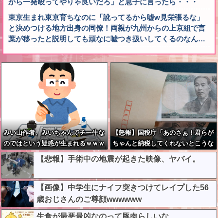
から一発殴ってやりゃ良いだろ」と息子に言ったら・・・
東京生まれ東京育ちなのに「訛ってるから嘘w見栄張るな」
と決めつける地方出身の同僚！両親が九州からの上京組で言
葉が移ったと説明しても頑なに嘘つき扱いしてくるのなん…
みい山作者、みいちゃんでチー牛な
【怒報】国税庁「あのさぁ！君らが
のではという疑惑が生まれるｗｗｗ
ちゃんと納税してくれないとこうな
ｗｗｗｗ
っちゃうけどどうする？！」←これ
【悲報】手術中の地震が起きた映像、ヤバイ。
w w w w w w w w
【画像】中学生にナイフ突きつけてレイプした56
歳おじさんのご尊顔wwwwww
生食が最悪最凶なのって豚肉らしいな