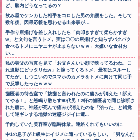
ど、脳内どうなってるの？
飲み屋でケンカした相手をコロした男の弁護をした。そして
数年後、因果応報を思わせる出来事が…
手作り唐揚げを差し入れしたら「肉叩きすぎて柔らかすぎ
w」と文句を言うトメ。実は〇〇の唐揚げと知らずバクバク
食べるトメにニヤニヤが止まらないｗｗ←大嫌いな食材お
い…
私の実父の写真を見て「お父さんいい顔で映ってるわね。こ
れ遺影にピッタリねw」と煽ってくるトメ。最初はスルーし
てたが、しつこいのでスマホのカメラをトメに向けて同じ手
で反撃したったｗｗｗ
歯医者の待合室で「抜歯と言われたのに痛みが消えた！訴え
てやる！」と怒鳴り散らす60代男！2軒の歯医者で同じ診断さ
れた癖に、神経が死んで痛みが消えたのを「治った」と錯覚
して逆ギレする地獄の迷惑ジジイに遭...
予約していた美容室が臨時休業。連絡くれてもいいのに
中1の息子が上級生にイジメに遭っているらしい。「男なんだ