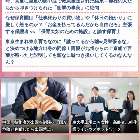
時、真夏に重度の熱中症で救急搬送された結果→会社の人た
ちから叩きつけられた「衝撃の事実」に絶句
なぜ保育園は「仕事終わりの買い物」や「休日の預かり」に
厳しく怒るのか？「お金を払ってるんだから自由だろ」主張
する保護者 vs 「保育欠如のための施設」と諭す保育士
東京生まれ東京育ちなのに「訛ってるから嘘w見栄張るな」
と決めつける地方出身の同僚！両親が九州からの上京組で言
葉が移ったと説明しても頑なに嘘つき扱いしてくるのなんな
ん？
中国、技術者の出国を制限へ「国が
車大手工場にも女性・高齢者…軽作
危険と判断したら出国禁止」
業ラインやスポットワーク