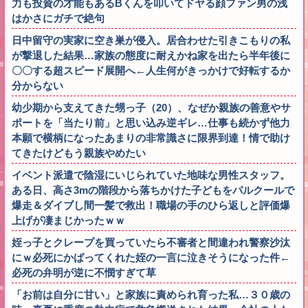
力も投資の才能もあるBくんを叩いてドヤる顔ファン男の浅
はかさにガチで絶句
日中留守の実家に空き巣が侵入。居合わせた引きこもりの私
が撃退した結果…家族の態度に耐えかね家を出たら半年後に
〇〇する超スピード展開へ←人生何がきっかけで好転するか
分からない
幼少期から支えてきた甥っ子（20）、なぜか親族の善意やサ
ポートを「当たり前」と思い込み逆ギレ…仕事も続かず他力
本願で横柄になったあまりの非常識さに限界到達！情で助け
てきたけどもう親族やめたい
イベント派遣で陰湿にいじられていた地味な男性スタッフ。
ある日、高さ3mの階段から落ちかけた子どもをパルクールで
爆走＆ダイブし間一髪で救出！職場の手のひら返しと評価爆
上げが凄まじかったｗｗ
姪っ子とクレープを買っていたら不審者と間違われ警察沙汰
にｗ必死にかばってくれた姪の一言に泣きそうになった件←
必死の弁明が逆に不憫すぎて草
「お前は自分に甘い」と家族に責められ育った私…３０歳の