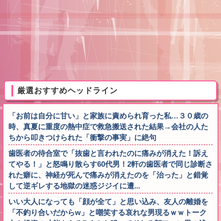
厳選おすすめヘッドライン
「お前は自分に甘い」と家族に責められ育った私…３０歳の
時、真夏に重度の熱中症で救急搬送された結果→会社の人た
ちから叩きつけられた「衝撃の事実」に絶句
歯医者の待合室で「抜歯と言われたのに痛みが消えた！訴え
てやる！」と怒鳴り散らす60代男！2軒の歯医者で同じ診断さ
れた癖に、神経が死んで痛みが消えたのを「治った」と錯覚
して逆ギレする地獄の迷惑ジジイに遭...
いい大人になっても「顔が全て」と思い込み、友人の離婚を
「不釣り合いだからw」と嘲笑する哀れな男現るｗｗトーク