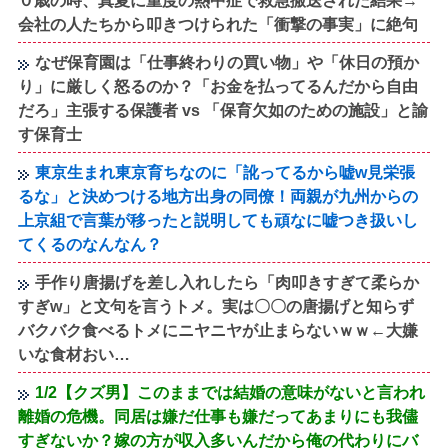
０歳の時、真夏に重度の熱中症で救急搬送された結果→
会社の人たちから叩きつけられた「衝撃の事実」に絶句
なぜ保育園は「仕事終わりの買い物」や「休日の預か
り」に厳しく怒るのか？「お金を払ってるんだから自由
だろ」主張する保護者 vs 「保育欠如のための施設」と諭
す保育士
東京生まれ東京育ちなのに「訛ってるから嘘w見栄張
るな」と決めつける地方出身の同僚！両親が九州からの
上京組で言葉が移ったと説明しても頑なに嘘つき扱いし
てくるのなんなん？
手作り唐揚げを差し入れしたら「肉叩きすぎて柔らか
すぎw」と文句を言うトメ。実は〇〇の唐揚げと知らず
バクバク食べるトメにニヤニヤが止まらないｗｗ←大嫌
いな食材おい…
1/2【クズ男】このままでは結婚の意味がないと言われ
離婚の危機。同居は嫌だ仕事も嫌だってあまりにも我儘
すぎないか？嫁の方が収入多いんだから俺の代わりにバ