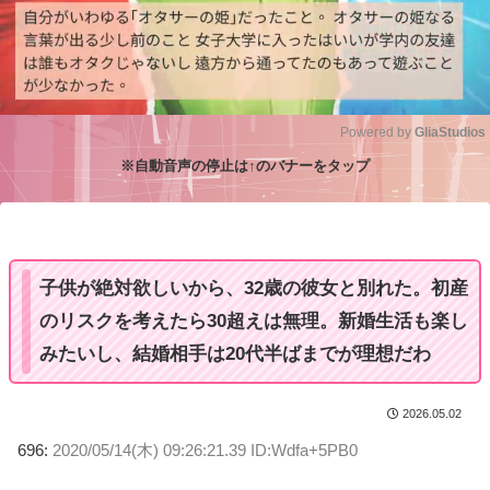
Powered by 
GliaStudios
※自動音声の停止は↑のバナーをタップ
M
u
t
e
子供が絶対欲しいから、32歳の彼女と別れた。初産
のリスクを考えたら30超えは無理。新婚生活も楽し
みたいし、結婚相手は20代半ばまでが理想だわ
2026.05.02
696:
2020/05/14(木) 09:26:21.39 ID:Wdfa+5PB0