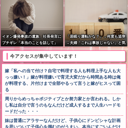
イオン爆発事故の遺族、社長発言に
「居眠り運転かな？」→何度も追突
ブチギレ「本当のことを話して」
→夫婦「これは事故じゃない」と気
付く…
今アクセスが集中しています！
嫁「私への当て付け？自宅で料理する人も料理上手な人も大
っっ嫌い！」嫁が料理嫌いで育児大変だから時間ある時は俺
が料理する、片付けまで全部やるって言うと嫁がヒスって困
る
周りからめっちゃポジティブとか努力家とか言われる。しか
し私は自分で言うのもなんだけど成人するまで人生ハードモ
ードだった・・・
妹は普通にアラサーなんだけど、子供心にドンピシャな計画
を思いついて子供心を掴むのがうまい。本当にすごいんだけ