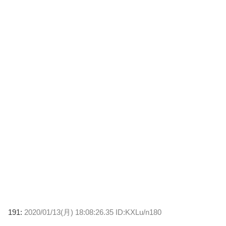
191:
2020/01/13(月) 18:08:26.35 ID:KXLu/n180