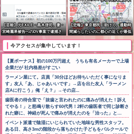
【芸能】元EXILE・黒木啓司、妻・
【悲報】東京都民「助けて。通勤時
宮崎麗果被告へのDV事案で逮捕さ
間減らしたいのに都心の近くが最低
れていた 宮崎は全身打撲、頭部裂
10万払わないと住めないの」
傷及び打撲、頸部損傷の怪我
今アクセスが集中しています！
【夏ボーナス】初の100万円超え うちも有名メーカーで上場
企業だが 社内格差がすごい
ラーメン屋にて。店員「30分ほどお待ちいただく事になりま
す」友人「あ、じゃあいいです」→店を出た友人「ラーメン
店Aに行こう」俺「え？」→その店...
歯医者の待合室で「抜歯と言われたのに痛みが消えた！訴え
てやる！」と怒鳴り散らす60代男！2軒の歯医者で同じ診断さ
れた癖に、神経が死んで痛みが消えたのを「治った」と…
イベント派遣で陰湿にいじられていた地味な男性スタッフ。
ある日、高さ3mの階段から落ちかけた子どもをパルクールで