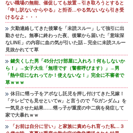
ない職場の無能、催促しても放置→引き取ろうとすると
「申し訳ないからやる」と拒否…やる気ないなら引き受
けるなよ・・・
欠勤連絡してきた後輩を「未読スルー」して強引に出
勤させた。無事に終わった夜、後輩から届いた「意味深
なLINE」の内容に血の気が引いた話←完全に未読スルー
見抜かれてて草
鍵失くした男「45分だけ部屋に入れろ！何もしないか
ら！」→女子大生「無理です（警察呼びます）」→男
「熱中症になれってか！使えないな！」完全に不審者で
草ｗｗｗ
休日に甥っ子をアポなし託児を押し付けてきた兄嫁！
「テレビでも見せといてw」と言うので『Gガンダム』を
一気見させた結果……甥っ子が重度の中二病を発症して
家で大暴れｗｗ
「お前は自分に甘い」と家族に責められ育った私…３