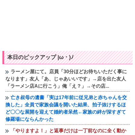
本日のピックアップ |ω・)ﾉ
ラーメン屋にて。店員「30分ほどお待ちいただく事に
なります」友人「あ、じゃあいいです」→店を出た友人
「ラーメン店Aに行こう」俺「え？」→その店...
亡き叔母の遺書「実は17年前に従兄弟と赤ちゃんを交
換した」全員で家族会議を開いた結果、拍子抜けするほ
ど〇〇な展開を迎えて婚約者呆然←家族の絆が深すぎて
修羅場にならんかった
「やりますよ！」と返事だけは一丁前なのに全く動か