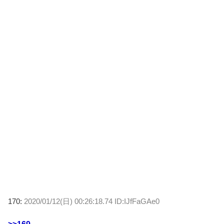
170:
2020/01/12(日) 00:26:18.74 ID:IJfFaGAe0