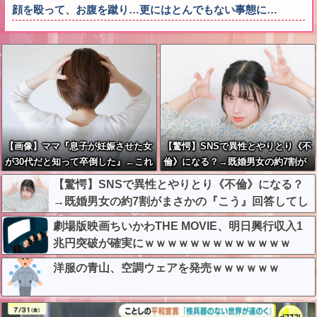
顔を殴って、お腹を蹴り…更にはとんでもない事態に…
【画像】ママ『息子が妊娠させた女
【驚愕】SNSで異性とやりとり《不
が30代だと知って卒倒した』←これ
倫》になる？→既婚男女の約7割が
まさかの『こう』回答してしまうw
【驚愕】SNSで異性とやりとり《不倫》になる？
w w w w w w w
→既婚男女の約7割がまさかの『こう』回答してし
まうw w w w w w w w
劇場版映画ちいかわTHE MOVIE、明日興行収入1
兆円突破が確実にｗｗｗｗｗｗｗｗｗｗｗｗｗ
洋服の青山、空調ウェアを発売ｗｗｗｗｗｗ