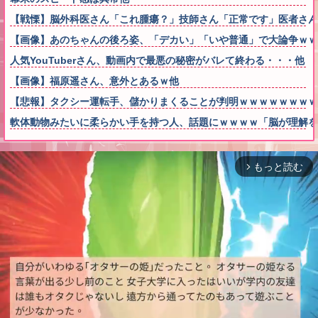
【戦慄】脳外科医さん「これ腫瘍？」技師さん「正常です」医者さん
【画像】あのちゃんの後ろ姿、「デカい」「いや普通」で大論争ｗｗ
人気YouTuberさん、動画内で最悪の秘密がバレて終わる・・・他
【画像】福原遥さん、意外とあるｗ他
【悲報】タクシー運転手、儲かりまくることが判明ｗｗｗｗｗｗｗｗ
軟体動物みたいに柔らかい手を持つ人、話題にｗｗｗｗ「脳が理解を
もっと読む
arrow_forward_ios