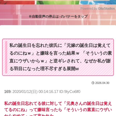
Powered by 
GliaStudios
※自動音声の停止は↑のバナーをタップ
M
u
t
e
私の誕生日を忘れた彼氏に「元嫁の誕生日は覚えて
るのにねｗ」と嫌味を言った結果ｗ 「そういうの素
直にウザいからｗ」と逆ギレされて、なぜか私が謝
る羽目になった理不尽すぎる展開w
2026.04.30
169:
2020/01/12(日) 00:14:16.17 ID:9IyCo6lf0
私の誕生日忘れてる彼に対して「元奥さんの誕生日は覚え
てるのにね」って嫌味言ったら「そういうの素直にウザい
からやめて」って言われた。