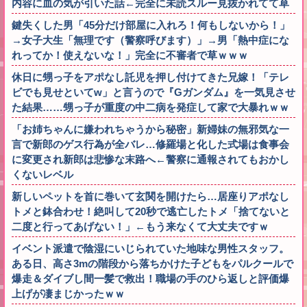
内容に血の気が引いた話←完全に未読スルー見抜かれてて草
鍵失くした男「45分だけ部屋に入れろ！何もしないから！」
→女子大生「無理です（警察呼びます）」→男「熱中症にな
れってか！使えないな！」完全に不審者で草ｗｗｗ
休日に甥っ子をアポなし託児を押し付けてきた兄嫁！「テレ
ビでも見せといてw」と言うので『Gガンダム』を一気見させ
た結果……甥っ子が重度の中二病を発症して家で大暴れｗｗ
「お姉ちゃんに嫌われちゃうから秘密」新婦妹の無邪気な一
言で新郎のゲス行為が全バレ…修羅場と化した式場は食事会
に変更され新郎は悲惨な末路へ←警察に通報されてもおかし
くないレベル
新しいペットを首に巻いて玄関を開けたら…居座りアポなし
トメと鉢合わせ！絶叫して20秒で逃亡したトメ「捨てないと
二度と行ってあげない！」←もう来なくて大丈夫ですｗ
イベント派遣で陰湿にいじられていた地味な男性スタッフ。
ある日、高さ3mの階段から落ちかけた子どもをパルクールで
爆走＆ダイブし間一髪で救出！職場の手のひら返しと評価爆
上げが凄まじかったｗｗ