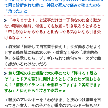
で同じ診断された癖に、神経が死んで痛みが消えたのを
「治った」と…
「やりますよ！」と返事だけは一丁前なのに全く動か
ない職場の無能、催促しても放置→引き取ろうとすると
「申し訳ないからやる」と拒否…やる気ないなら引き受
けるなよ・・・
義実家「同居して自営業手伝え！」タダ働きさせよう
とする義両親に時給3000円・残業なし等の「現実的条
件」を提示したら、ブチギレられて絶句ｗｗ←タダで働
く嫁がいるわけないだろ
煽り運転の末に道路で大の字になり「降りろ！殴る
ぞ！」とドアを強引に開けようとしてきたヒゲ面おじさ
ん！「前後のドラレコに全部映ってますよ？警察行きま
すね」と伝えたら半泣きで謝罪ｗｗ
軽度のアレルギーを「わがまま」と決めつけ嫌味を言
ってきた友人、その子どもが重度のアレルギー持ちだと