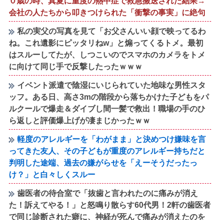
０歳の時、真夏に重度の熱中症で救急搬送された結果→
会社の人たちから叩きつけられた「衝撃の事実」に絶句
私の実父の写真を見て「お父さんいい顔で映ってるわ
ね。これ遺影にピッタリねw」と煽ってくるトメ。最初
はスルーしてたが、しつこいのでスマホのカメラをトメ
に向けて同じ手で反撃したったｗｗｗ
イベント派遣で陰湿にいじられていた地味な男性スタ
ッフ。ある日、高さ3mの階段から落ちかけた子どもをパ
ルクールで爆走＆ダイブし間一髪で救出！職場の手のひ
ら返しと評価爆上げが凄まじかったｗｗ
軽度のアレルギーを「わがまま」と決めつけ嫌味を言
ってきた友人、その子どもが重度のアレルギー持ちだと
判明した途端、過去の嫌がらせを「えーそうだったっ
け？」と白々しくスルー
歯医者の待合室で「抜歯と言われたのに痛みが消え
た！訴えてやる！」と怒鳴り散らす60代男！2軒の歯医者
で同じ診断された癖に、神経が死んで痛みが消えたのを