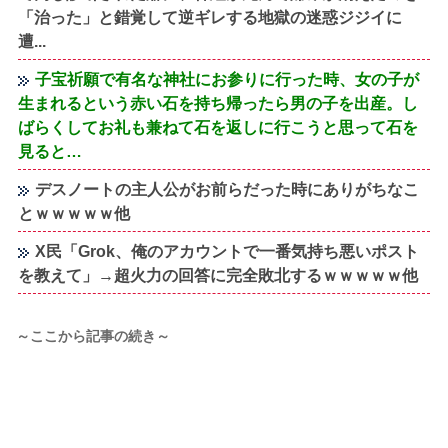
「治った」と錯覚して逆ギレする地獄の迷惑ジジイに
遭...
子宝祈願で有名な神社にお参りに行った時、女の子が
生まれるという赤い石を持ち帰ったら男の子を出産。し
ばらくしてお礼も兼ねて石を返しに行こうと思って石を
見ると…
デスノートの主人公がお前らだった時にありがちなこ
とｗｗｗｗｗ他
X民「Grok、俺のアカウントで一番気持ち悪いポスト
を教えて」→超火力の回答に完全敗北するｗｗｗｗｗ他
～ここから記事の続き～