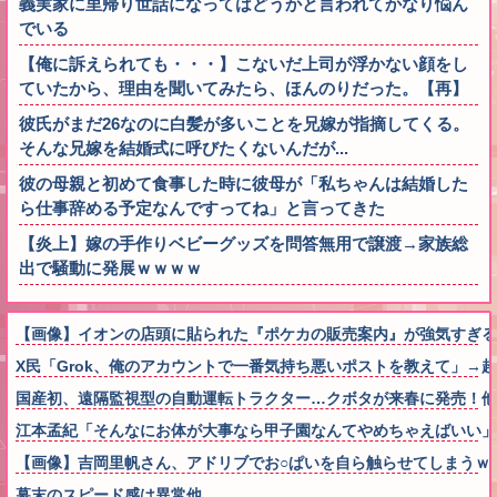
義実家に里帰り世話になってはどうかと言われてかなり悩ん
でいる
【俺に訴えられても・・・】こないだ上司が浮かない顔をし
ていたから、理由を聞いてみたら、ほんのりだった。【再】
彼氏がまだ26なのに白髪が多いことを兄嫁が指摘してくる。
そんな兄嫁を結婚式に呼びたくないんだが...
彼の母親と初めて食事した時に彼母が「私ちゃんは結婚した
ら仕事辞める予定なんですってね」と言ってきた
【炎上】嫁の手作りベビーグッズを問答無用で譲渡→家族総
出で騒動に発展ｗｗｗｗ
【画像】イオンの店頭に貼られた『ポケカの販売案内』が強気すぎる
X民「Grok、俺のアカウントで一番気持ち悪いポストを教えて」→
国産初、遠隔監視型の自動運転トラクター…クボタが来春に発売！他
江本孟紀「そんなにお体が大事なら甲子園なんてやめちゃえばいい」
【画像】吉岡里帆さん、アドリブでお○ぱいを自ら触らせてしまうｗ
幕末のスピード感は異常他