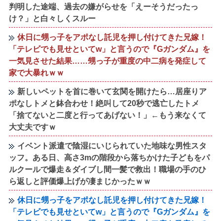
判明した途端、過去の嫌がらせを「えーそうだったっ
け？」と白々しくスルー
休日に甥っ子をアポなし託児を押し付けてきた兄嫁！
「テレビでも見せといてw」と言うので『Gガンダム』を
一気見させた結果……甥っ子が重度の中二病を発症して
家で大暴れｗｗ
新しいペットを首に巻いて玄関を開けたら…居座りア
ポなしトメと鉢合わせ！絶叫して20秒で逃亡したトメ
「捨てないと二度と行ってあげない！」←もう来なくて
大丈夫ですｗ
イベント派遣で陰湿にいじられていた地味な男性スタ
ッフ。ある日、高さ3mの階段から落ちかけた子どもをパ
ルクールで爆走＆ダイブし間一髪で救出！職場の手のひ
ら返しと評価爆上げが凄まじかったｗｗ
休日に甥っ子をアポなし託児を押し付けてきた兄嫁！
「テレビでも見せといてw」と言うので『Gガンダム』を