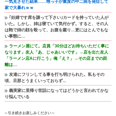
一気見させた結果……甥っ子が重度の中二病を発症して
家で大暴れｗｗ
｢妊婦です席を譲って下さい｣カードを持っていた人が
いた。しかし、姉は寝ていて気付かず。すると、その人
は鞄で姉の顔を殴って、お腹を蹴り…更にはとんでもな
い事態に…
ラーメン屋にて。店員「30分ほどお待ちいただく事に
なります」友人「あ、じゃあいいです」→店を出た友人
「ラーメン店Aに行こう」俺「え？」→その店までの距
離は…
友達にフリンしてる事を打ち明けられた。私もその
頃、旦那とうまくいっておらず...
義実家に里帰り世話になってはどうかと言われてかな
り悩んでいる
～引き続きお楽しみください～