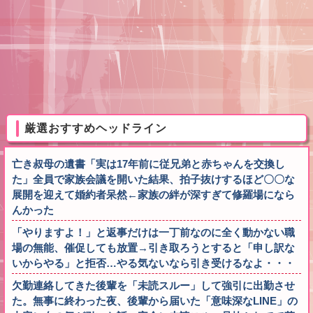
厳選おすすめヘッドライン
亡き叔母の遺書「実は17年前に従兄弟と赤ちゃんを交換し
た」全員で家族会議を開いた結果、拍子抜けするほど〇〇な
展開を迎えて婚約者呆然←家族の絆が深すぎて修羅場になら
んかった
「やりますよ！」と返事だけは一丁前なのに全く動かない職
場の無能、催促しても放置→引き取ろうとすると「申し訳な
いからやる」と拒否…やる気ないなら引き受けるなよ・・・
欠勤連絡してきた後輩を「未読スルー」して強引に出勤させ
た。無事に終わった夜、後輩から届いた「意味深なLINE」の