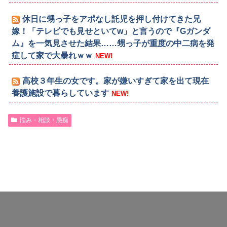
休日に甥っ子をアポなし託児を押し付けてきた兄
嫁！「テレビでも見せといてw」と言うので『Gガンダ
ム』を一気見させた結果……甥っ子が重度の中二病を発
症して家で大暴れｗｗ
NEW!
高校３年生の女です。家が嫌いすぎて家を出て現在
養護施設で暮らしています
NEW!
悩み・相談・愚痴