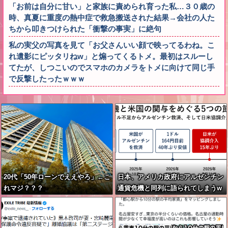
「お前は自分に甘い」と家族に責められ育った私…３０歳の
時、真夏に重度の熱中症で救急搬送された結果→会社の人た
ちから叩きつけられた「衝撃の事実」に絶句
私の実父の写真を見て「お父さんいい顔で映ってるわね。こ
れ遺影にピッタリねw」と煽ってくるトメ。最初はスルーし
てたが、しつこいのでスマホのカメラをトメに向けて同じ手
で反撃したったｗｗｗ
20代「50年ローンでええやろ」←こ
日本、アメリカ政府にアルゼンチン
れマジ？？？
通貨危機と同列に語られてしまうw
wwwwwもうすでに158円に戻る