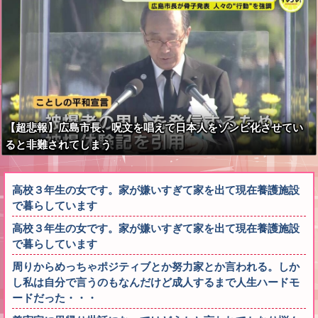
【超悲報】広島市長、呪文を唱えて日本人をゾンビ化させてい
ると非難されてしまう
高校３年生の女です。家が嫌いすぎて家を出て現在養護施設
で暮らしています
高校３年生の女です。家が嫌いすぎて家を出て現在養護施設
で暮らしています
周りからめっちゃポジティブとか努力家とか言われる。しか
し私は自分で言うのもなんだけど成人するまで人生ハードモ
ードだった・・・