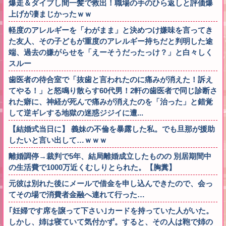
爆走＆ダイブし間一髪で救出！職場の手のひら返しと評価爆
上げが凄まじかったｗｗ
軽度のアレルギーを「わがまま」と決めつけ嫌味を言ってき
た友人、その子どもが重度のアレルギー持ちだと判明した途
端、過去の嫌がらせを「えーそうだったっけ？」と白々しく
スルー
歯医者の待合室で「抜歯と言われたのに痛みが消えた！訴え
てやる！」と怒鳴り散らす60代男！2軒の歯医者で同じ診断さ
れた癖に、神経が死んで痛みが消えたのを「治った」と錯覚
して逆ギレする地獄の迷惑ジジイに遭...
【結婚式当日に】 義妹の不倫を暴露した私。でも旦那が援助
したいと言い出して…ｗｗｗ
離婚調停→裁判で5年、結局離婚成立したものの 別居期間中
の生活費で1000万近くむしりとられた。【胸糞】
元彼は別れた後にメールで借金を申し込んできたので、会っ
てその場で消費者金融へ連れて行った…
｢妊婦です席を譲って下さい｣カードを持っていた人がいた。
しかし、姉は寝ていて気付かず。すると、その人は鞄で姉の