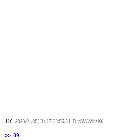
110:
2020/01/05(日) 17:28:55.54 ID:vSWWihsK0
>>109