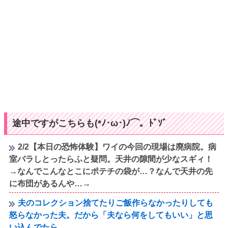
途中ですがこちらも(*ﾉ･ω･)ﾉ⌒。ﾄﾞｿﾞ
2/2【本日の恐怖体験】ワイの今回の現場は廃病院。病
室バラしとったらふと疑問。天井の隙間が少なスギィ！
→なんでこんなとこにポテチの袋が…？なんで天井の先
に布団があるんや…→
夫のコレクション捨てたりご飯作らなかったりしても
怒らなかった夫。だから「夫なら何をしてもいい」と思
い込んでたら…