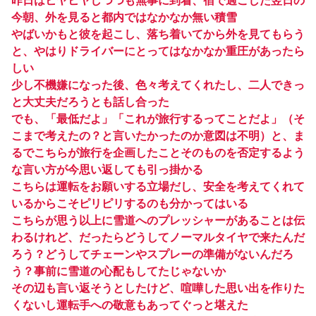
昨日はヒヤヒヤしつつも無事に到着、宿で過ごした翌日の
今朝、外を見ると都内ではなかなか無い積雪
やばいかもと彼を起こし、落ち着いてから外を見てもらう
と、やはりドライバーにとってはなかなか重圧があったら
しい
少し不機嫌になった後、色々考えてくれたし、二人できっ
と大丈夫だろうとも話し合った
でも、「最低だよ」「これが旅行するってことだよ」（そ
こまで考えたの？と言いたかったのか意図は不明）と、ま
るでこちらが旅行を企画したことそのものを否定するよう
な言い方が今思い返しても引っ掛かる
こちらは運転をお願いする立場だし、安全を考えてくれて
いるからこそピリピリするのも分かってはいる
こちらが思う以上に雪道へのプレッシャーがあることは伝
わるけれど、だったらどうしてノーマルタイヤで来たんだ
ろう？どうしてチェーンやスプレーの準備がないんだろ
う？事前に雪道の心配もしてたじゃないか
その辺も言い返そうとしたけど、喧嘩した思い出を作りた
くないし運転手への敬意もあってぐっと堪えた