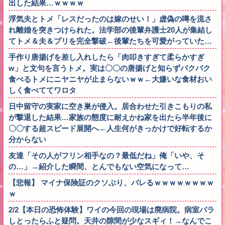
出した結果…ｗｗｗｗ
浮気夫とトメ「レスだったのは嫁のせい！」虚偽の噂を流さ
れ離婚を突きつけられた。法学部の後輩弁護士20人が集結し
てトメ＆夫＆プリを完全撃破←後輩たちを可愛がっていた…
手作り唐揚げを差し入れしたら「肉叩きすぎて柔らかすぎ
w」と文句を言うトメ。実は〇〇の唐揚げと知らずバクバク
食べるトメにニヤニヤが止まらないｗｗ←大嫌いな食材おい
しく食べててワロタ
日中留守の実家に空き巣が侵入。居合わせた引きこもりの私
が撃退した結果…家族の態度に耐えかね家を出たら半年後に
〇〇する超スピード展開へ←人生何がきっかけで好転するか
分からない
友達「その人がフリン相手なの？最低だね」俺「いや、そ
の…」→紹介した瞬間、とんでもない空気になって…
【悲報】 マイナ保険証のクソぶり、バレるｗｗｗｗｗｗｗｗ
ｗ
2/2【本日の恐怖体験】ワイの今回の現場は廃病院。病室バラ
しとったらふと疑問。天井の隙間が少なスギィ！→なんでこ