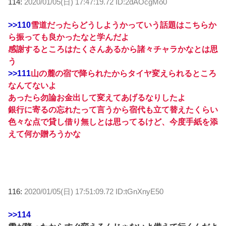
114:
2020/01/05(日) 17:47:19.72 ID:2dAOcgMo0
>>110
雪道だったらどうしようかっていう話題はこちらか
ら振っても良かったなと学んだよ
感謝するところはたくさんあるから諸々チャラかなとは思
う
>>111
山の麓の宿で降られたからタイヤ変えられるところ
なんてないよ
あったら勿論お金出して変えてあげるなりしたよ
銀行に寄るの忘れたって言うから宿代も立て替えたくらい
色々な点で貸し借り無しとは思ってるけど、今度手紙を添
えて何か贈ろうかな
116:
2020/01/05(日) 17:51:09.72 ID:tGnXnyE50
>>114