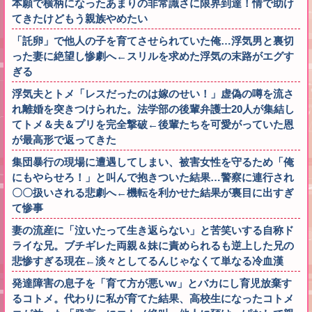
本願で横柄になったあまりの非常識さに限界到達！情で助け
てきたけどもう親族やめたい
「託卵」で他人の子を育てさせられていた俺…浮気男と裏切
った妻に絶望し惨劇へ←スリルを求めた浮気の末路がエグす
ぎる
浮気夫とトメ「レスだったのは嫁のせい！」虚偽の噂を流さ
れ離婚を突きつけられた。法学部の後輩弁護士20人が集結し
てトメ＆夫＆プリを完全撃破←後輩たちを可愛がっていた恩
が最高形で返ってきた
集団暴行の現場に遭遇してしまい、被害女性を守るため「俺
にもやらせろ！」と叫んで抱きついた結果…警察に連行され
〇〇扱いされる悲劇へ←機転を利かせた結果が裏目に出すぎ
て惨事
妻の流産に「泣いたって生き返らない」と苦笑いする自称ド
ライな兄。ブチギレた両親＆妹に責められるも逆上した兄の
悲惨すぎる現在←淡々としてるんじゃなくて単なる冷血漢
発達障害の息子を「育て方が悪いw」とバカにし育児放棄す
るコトメ。代わりに私が育てた結果、高校生になったコトメ