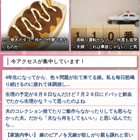
たこ焼きのタコ、何かで代替できな
「居眠り運転かな？」→何度も追突
いものか
→夫婦「これは事故じゃない」と気
付く…
今アクセスが集中しています！
4年生になってから、色々問題が出て来てる娘。私も毎日怒鳴
り続けるのに疲れて体調崩し...
生理の予定が８月６日なんだけど７月２９日にドバッと鮮血
でたから生理かな？って思ったのよね
夫のコレクション捨てたりご飯作らなかったりしても怒らな
かった夫。だから「夫なら何をしてもいい」と思い込んでた
ら…
【家族内争い】 嫁のピアノを兄嫁が欲しがり親も譲れと言い