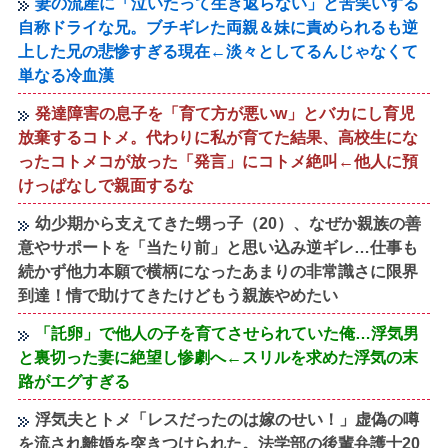
妻の流産に「泣いたって生き返らない」と苦笑いする
自称ドライな兄。ブチギレた両親＆妹に責められるも逆
上した兄の悲惨すぎる現在←淡々としてるんじゃなくて
単なる冷血漢
発達障害の息子を「育て方が悪いw」とバカにし育児
放棄するコトメ。代わりに私が育てた結果、高校生にな
ったコトメコが放った「発言」にコトメ絶叫←他人に預
けっぱなしで親面するな
幼少期から支えてきた甥っ子（20）、なぜか親族の善
意やサポートを「当たり前」と思い込み逆ギレ…仕事も
続かず他力本願で横柄になったあまりの非常識さに限界
到達！情で助けてきたけどもう親族やめたい
「託卵」で他人の子を育てさせられていた俺…浮気男
と裏切った妻に絶望し惨劇へ←スリルを求めた浮気の末
路がエグすぎる
浮気夫とトメ「レスだったのは嫁のせい！」虚偽の噂
を流され離婚を突きつけられた。法学部の後輩弁護士20