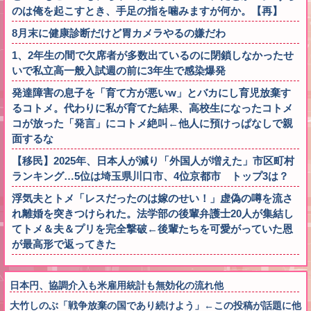
のは俺を起こすとき、手足の指を噛みますが何か。【再】
8月末に健康診断だけど胃カメラやるの嫌だわ
1、2年生の間で欠席者が多数出ているのに閉鎖しなかったせ
いで私立高一般入試週の前に3年生で感染爆発
発達障害の息子を「育て方が悪いw」とバカにし育児放棄す
るコトメ。代わりに私が育てた結果、高校生になったコトメ
コが放った「発言」にコトメ絶叫←他人に預けっぱなしで親
面するな
【移民】2025年、日本人が減り「外国人が増えた」市区町村
ランキング…5位は埼玉県川口市、4位京都市 トップ3は？
浮気夫とトメ「レスだったのは嫁のせい！」虚偽の噂を流さ
れ離婚を突きつけられた。法学部の後輩弁護士20人が集結し
てトメ＆夫＆プリを完全撃破←後輩たちを可愛がっていた恩
が最高形で返ってきた
日本円、協調介入も米雇用統計も無効化の流れ他
大竹しのぶ「戦争放棄の国であり続けよう」←この投稿が話題に他