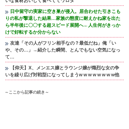
いな食材おいしく食べててワロタ
日中留守の実家に空き巣が侵入。居合わせた引きこも
りの私が撃退した結果…家族の態度に耐えかね家を出た
ら半年後に〇〇する超スピード展開へ←人生何がきっか
けで好転するか分からない
友達「その人がフリン相手なの？最低だね」俺「い
や、その…」→紹介した瞬間、とんでもない空気になっ
て…
【仰天】X、メンエス嬢とラウンジ嬢が熾烈な女の争
いを繰り広げ対戦型になってしまうw w w w w w w w他
～ここから記事の続き～