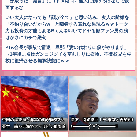
コが放った「発言」にコトメ絶叫←他人に預けっぱなしで親
面するな
いい大人になっても「顔が全て」と思い込み、友人の離婚を
「不釣り合いだからw」と嘲笑する哀れな男現るｗｗトーク
力も投資の才能もあるBくんを叩いてドヤる顔ファン男の浅
はかさにガチで絶句
PTA会長が事故で辞退→旦那「妻の代わりに僕がやります」
→1年後…名物ガンコジジイを草むしりに召喚、不登校児を学
校に復帰させる無双状態にｗｗ
中国の海警局と海軍の船が衝突2人
長友、引退撤回！FC東京と再契約ｷ
死亡 南シナ海でフィリピン船を追
ﾀ━━━━(ﾟ∀ﾟ)━━━━!!
跡中、公表までに1年