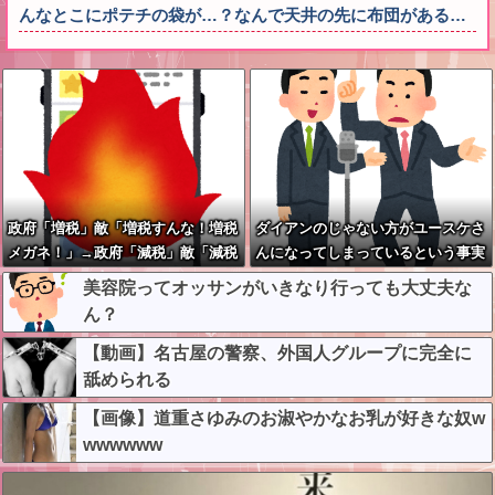
んなとこにポテチの袋が…？なんで天井の先に布団がある…
政府「増税」敵「増税すんな！増税
ダイアンのじゃない方がユースケさ
メガネ！」→政府「減税」敵「減税
んになってしまっているという事実
すんな！社会保障どうなる！」
←これ
美容院ってオッサンがいきなり行っても大丈夫な
ん？
【動画】名古屋の警察、外国人グループに完全に
舐められる
【画像】道重さゆみのお淑やかなお乳が好きな奴w
wwwwww