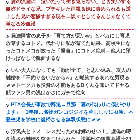
妻の流産に「泣いたって生き返らない」と苦笑いする
自称ドライな兄。ブチギレた両親＆妹に責められるも逆
上した兄の悲惨すぎる現在←淡々としてるんじゃなくて
単なる冷血漢
発達障害の息子を「育て方が悪いw」とバカにし育児
放棄するコトメ。代わりに私が育てた結果、高校生にな
ったコトメコが放った「発言」にコトメ絶叫←他人に預
けっぱなしで親面するな
いい大人になっても「顔が全て」と思い込み、友人の
離婚を「不釣り合いだからw」と嘲笑する哀れな男現る
ｗｗトーク力も投資の才能もあるBくんを叩いてドヤる
顔ファン男の浅はかさにガチで絶句
PTA会長が事故で辞退→旦那「妻の代わりに僕がやり
ます」→1年後…名物ガンコジジイを草むしりに召喚、不
登校児を学校に復帰させる無双状態にｗｗ
浮気夫とトメ「レスだったのは嫁のせい！」虚偽の噂
を流され離婚を突きつけられた。法学部の後輩弁護士20