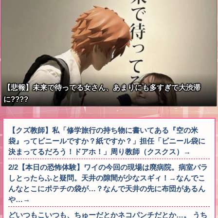
【悲報】未来で待ってる女さん、あまりにも多すぎて大渋滞
に????
【クズ教師】私「修学旅行の持ち物に書いてある『空の米
袋』ってビニールですか？紙ですか？」担任「ビニール袋に
決まってるだろう！ドアホ！」周り教師（クスクス）→
2/2【本日の恐怖体験】ワイの今回の現場は廃病院。病室バラ
しとったらふと疑問。天井の隙間が少なスギィ！→なんでこ
んなとこにポテチの袋が…？なんで天井の先に布団があるん
や…→
どいつもこいつも、ちゅーだとかネコパンチだとか…。 うち