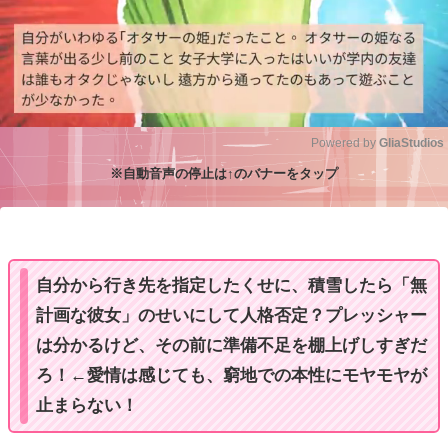
Powered by 
GliaStudios
※自動音声の停止は↑のバナーをタップ
M
u
t
e
自分から行き先を指定したくせに、積雪したら「無
計画な彼女」のせいにして人格否定？プレッシャー
は分かるけど、その前に準備不足を棚上げしすぎだ
ろ！←愛情は感じても、窮地での本性にモヤモヤが
止まらない！