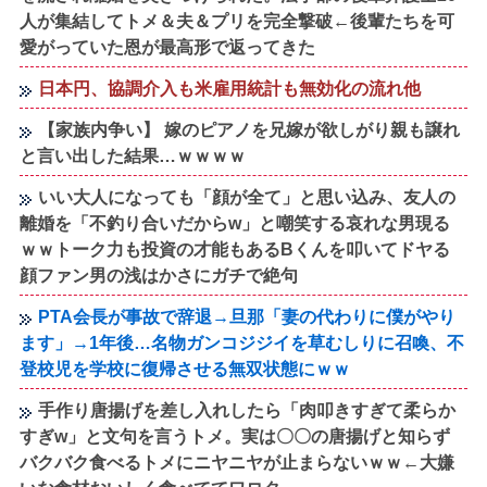
人が集結してトメ＆夫＆プリを完全撃破←後輩たちを可
愛がっていた恩が最高形で返ってきた
日本円、協調介入も米雇用統計も無効化の流れ他
【家族内争い】 嫁のピアノを兄嫁が欲しがり親も譲れ
と言い出した結果…ｗｗｗｗ
いい大人になっても「顔が全て」と思い込み、友人の
離婚を「不釣り合いだからw」と嘲笑する哀れな男現る
ｗｗトーク力も投資の才能もあるBくんを叩いてドヤる
顔ファン男の浅はかさにガチで絶句
PTA会長が事故で辞退→旦那「妻の代わりに僕がやり
ます」→1年後…名物ガンコジジイを草むしりに召喚、不
登校児を学校に復帰させる無双状態にｗｗ
手作り唐揚げを差し入れしたら「肉叩きすぎて柔らか
すぎw」と文句を言うトメ。実は〇〇の唐揚げと知らず
バクバク食べるトメにニヤニヤが止まらないｗｗ←大嫌