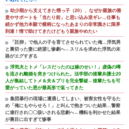
幼少期から支えてきた甥っ子（20）、なぜか親族の善
意やサポートを「当たり前」と思い込み逆ギレ…仕事も
続かず他力本願で横柄になったあまりの非常識さに限界
到達！情で助けてきたけどもう親族やめたい
「託卵」で他人の子を育てさせられていた俺…浮気男
と裏切った妻に絶望し惨劇へ←スリルを求めた浮気の末
路がエグすぎる
浮気夫とトメ「レスだったのは嫁のせい！」虚偽の噂
を流され離婚を突きつけられた。法学部の後輩弁護士20
人が集結してトメ＆夫＆プリを完全撃破←後輩たちを可
愛がっていた恩が最高形で返ってきた
集団暴行の現場に遭遇してしまい、被害女性を守るた
め「俺にもやらせろ！」と叫んで抱きついた結果…警察
に連行され〇〇扱いされる悲劇へ←機転を利かせた結果
が裏目に出すぎて惨事