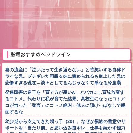
厳選おすすめヘッドライン
妻の流産に「泣いたって生き返らない」と苦笑いする自称ド
ライな兄。ブチギレた両親＆妹に責められるも逆上した兄の
悲惨すぎる現在←淡々としてるんじゃなくて単なる冷血漢
発達障害の息子を「育て方が悪いw」とバカにし育児放棄す
るコトメ。代わりに私が育てた結果、高校生になったコトメ
コが放った「発言」にコトメ絶叫←他人に預けっぱなしで親
面するな
幼少期から支えてきた甥っ子（20）、なぜか親族の善意やサ
ポートを「当たり前」と思い込み逆ギレ…仕事も続かず他力