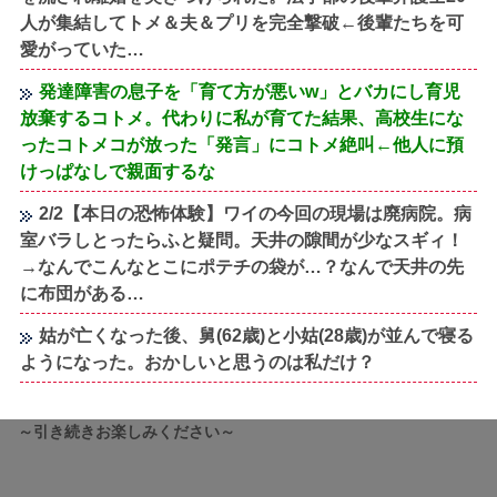
人が集結してトメ＆夫＆プリを完全撃破←後輩たちを可
愛がっていた…
発達障害の息子を「育て方が悪いw」とバカにし育児
放棄するコトメ。代わりに私が育てた結果、高校生にな
ったコトメコが放った「発言」にコトメ絶叫←他人に預
けっぱなしで親面するな
2/2【本日の恐怖体験】ワイの今回の現場は廃病院。病
室バラしとったらふと疑問。天井の隙間が少なスギィ！
→なんでこんなとこにポテチの袋が…？なんで天井の先
に布団がある…
姑が亡くなった後、舅(62歳)と小姑(28歳)が並んで寝る
ようになった。おかしいと思うのは私だけ？
～引き続きお楽しみください～