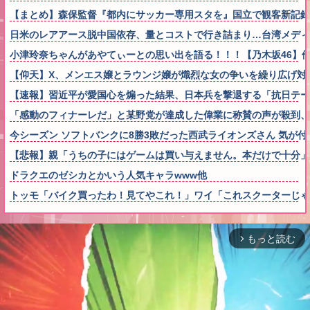
【まとめ】森保監督『都内にサッカー専用スタを』国立で観客新記
日米のレアアース脱中国依存、量とコストで行き詰まり…台湾メディ
小津玲奈ちゃんがあやてぃーとの思い出を語る！！！【乃木坂46】
【仰天】X、メンエス嬢とラウンジ嬢が熾烈な女の争いを繰り広げ対戦型にな
【速報】習近平が愛国心を煽った結果、日本兵を撃退する「抗日テーマ
「感動のフィナーレだ」と某野党が達成した偉業に称賛の声が殺到
今シーズン ソフトバンクに8勝3敗だった西武ライオンズさん 気が付
【悲報】親「うちの子にはゲームは買い与えません。本だけで十分」
ドラクエのゼシカとかいう人気キャラwww他
トッモ「バイク買ったわ！見てやこれ！」ワイ「これスクーターじゃ
もっと読む
arrow_forward_ios