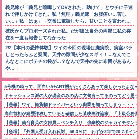
義兄嫁が「義兄と喧嘩してDVされた、助けて」とウチに子連
れで押しかけてきた。私「無理」義兄嫁「お腹痛い…苦し
い…」私「はぁ」→交番に電話したら、甘いことを言われ…
彼氏からプロポーズされた私。だが彼は自分の両親に私の存
在を一度も報告してなかった
2/2【本日の恐怖体験】ワイの今回の現場は廃病院。病室バラ
しとったらふと疑問。天井の隙間が少なスギィ！→なんでこ
んなとこにポテチの袋が…？なんで天井の先に布団があるん
や…→
5号機の時って、面白いA+ART機がたくさんあって楽しかったよな
キャッシュレス派の人が現金のみの店に文句言ってるのってどう思う
【悲報】ワイ、軽貨物ドライバーという職業を知ってしまう・・・・
高市首相が経歴詐称していると確信した某映画評論家、「上級公務員
【悲報】仙台育英の女部員←ベンチ入り 強豪校のジャガイモダンサ
【急増】「外国人受け入れ反対」56.3％に わずか2年で20.7ポ