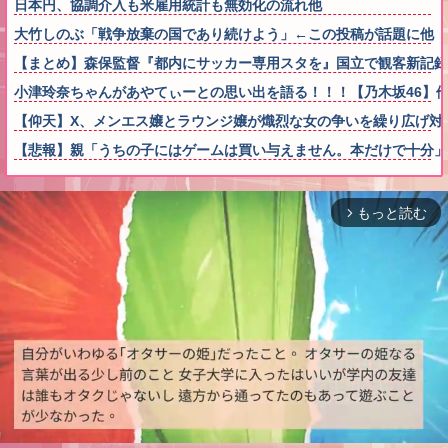
日本円、協調介入も米雇用統計も無効化の流れ他
大竹しのぶ「戦争放棄の国であり続けよう」←この投稿が話題に他
【まとめ】森保監督『都内にサッカー専用スタを』国立で観客新記
小津玲奈ちゃんがあやてぃーとの思い出を語る！！！【乃木坂46】
【仰天】X、メンエス嬢とラウンジ嬢が熾烈な女の争いを繰り広げ対戦型にな
【悲報】親「うちの子にはゲームは買い与えません。本だけで十分」
もっと読む
arrow_forward_ios