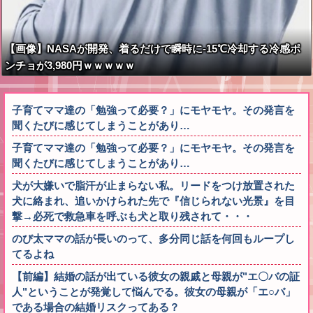
【画像】NASAが開発、着るだけで瞬時に-15℃冷却する冷感ポ
ンチョが3,980円ｗｗｗｗｗ
子育てママ達の「勉強って必要？」にモヤモヤ。その発言を
聞くたびに感じてしまうことがあり…
子育てママ達の「勉強って必要？」にモヤモヤ。その発言を
聞くたびに感じてしまうことがあり…
犬が大嫌いで脂汗が止まらない私。リードをつけ放置された
犬に絡まれ、追いかけられた先で『信じられない光景』を目
撃→必死で救急車を呼ぶも犬と取り残されて・・・
のび太ママの話が長いのって、多分同じ話を何回もループし
てるよね
【前編】結婚の話が出ている彼女の親戚と母親が"エ〇バの証
人"ということが発覚して悩んでる。彼女の母親が「エ○バ」
である場合の結婚リスクってある？