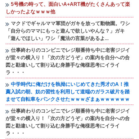
5号機の時って、面白いA+ART機がたくさんあって楽
しかったよなｗｗｗ他
マクドでギャルママ軍団がガキを放って動物園。ワシ
「自分らのママにもっと遊んで欲しいやんな？」ガキ
「遊んでほしい」ワシ「魔法の言葉があるよ...
仕事終わりのコンビニでレジ順番待ち中に老害ジジイ
が堂々の横入り！「次の方どうぞ」の案内を自分への合
図と勘違いして割り込む身勝手な俺様思考にイライ
ラ・・・
中学時代に俺だけを執拗にいじめてきた秀才のA！推
薦入試の朝、奴の習性を利用して道端のガラス破片を踏
ませて自転車をパンクさせたｗｗｗざまぁｗｗｗｗｗｗ
仕事終わりのコンビニでレジ順番待ち中に老害ジジイ
が堂々の横入り！「次の方どうぞ」の案内を自分への合
図と勘違いして割り込む身勝手な俺様思考にイライ
ラ・・・