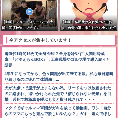
【動画】ショートスリーパー堀大
【動画】移民受け入れ派のパヨお
輔、高須幹弥にブチギレ
ば、自分の家に来られたら全力で拒
否るｗｗｗｗｗｗｗｗｗｗｗｗ
今アクセスが集中しています！
電気代1時間16円で全身冷却!? 全身を冷やす“人間用冷蔵
庫”『ど冷えもんBOX』→工事現場やゴルフ場で導入続々と
話題
4年生になってから、色々問題が出て来てる娘。私も毎日怒鳴
り続けるのに疲れて体調崩し...
犬が大嫌いで脂汗が止まらない私。リードをつけ放置された
犬に絡まれ、追いかけられた先で『信じられない光景』を目
撃→必死で救急車を呼ぶも犬と取り残されて・・・
マクドでギャルママ軍団がガキを放って動物園。ワシ「自分
らのママにもっと遊んで欲しいやんな？」ガキ「遊んでほし