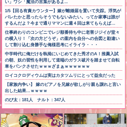
い」ワシ「魔法の言葉があるよ...
1/5【回る有責カウンター】嫁が離婚届を置いて失踪。浮気が
バレたかと思ったらそうでもないみたい。ってか家事は誰が
するんだよ？今まで通りママンに週４回は来てもらえば…
仕事終わりのコンビニでレジ順番待ち中に老害ジジイが堂々
の横入り！「次の方どうぞ」の案内を自分への合図と勘違い
して割り込む身勝手な俺様思考にイライラ・・・
中学時代に俺だけを執拗にいじめてきた秀才のA！推薦入試
の朝、奴の習性を利用して道端のガラス破片を踏ませて自転
車をパンクさせたｗｗｗざまぁｗｗｗｗｗｗ
ロイコクロディウムは実はカタツムリにとって益虫だった
【家族内争い】 嫁のピアノを兄嫁が欲しがり親も譲れと言い
出した結果…ｗｗｗｗ
のび太：181人 ナルト：347人