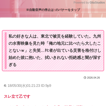
Powered by 
GliaStudios
※自動音声の停止は↑のバナーをタップ
M
u
t
e
私の好きな人は、東北で被災を経験していた。九州
の水害映像を見た時「俺の地元に比べたら大したこ
とないｗ」と失笑…ﾀﾋ者が出ている災害を格付けし
始めた彼に抱いた、拭いきれない拒絶感と闇が深す
ぎる
2026.04.26
4:
18/05/30(水)01:21:23 ID:9p9
スレ立て乙です