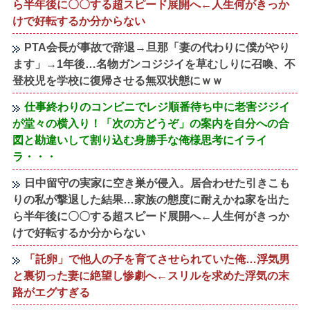
ら半年後に〇〇する超スピード展開へ←人生何がきっか
けで好転するか分からない
PTA会長が事故で辞退→旦那「妻の代わりに僕がやり
ます」→1年後…名物ガンコジジイを草むしりに召喚、不
登校児を学校に復帰させる無双状態にｗｗ
仕事終わりのコンビニでレジ順番待ち中に老害ジジイ
が堂々の横入り！「次の方どうぞ」の案内を自分への合
図と勘違いして割り込む身勝手な俺様思考にイライ
ラ・・・
日中留守の実家に空き巣が侵入。居合わせた引きこも
りの私が撃退した結果…家族の態度に耐えかね家を出た
ら半年後に〇〇する超スピード展開へ←人生何がきっか
けで好転するか分からない
「託卵」で他人の子を育てさせられていた俺…浮気男
と裏切った妻に絶望し惨劇へ←スリルを求めた浮気の末
路がエグすぎる