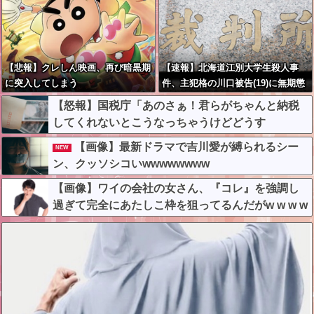
【悲報】クレしん映画、再び暗黒期
【速報】北海道江別大学生殺人事
に突入してしまう
件、主犯格の川口被告(19)に無期懲
役の判決←これ、妥当だと思
【怒報】国税庁「あのさぁ！君らがちゃんと納税
う？？？？？？
してくれないとこうなっちゃうけどどうす
る？！」←これw w w w w w w w
【画像】最新ドラマで吉川愛が縛られるシー
NEW
ン、クッソシコいwwwwwwww
【画像】ワイの会社の女さん、『コレ』を強調し
過ぎて完全にあたしこ枠を狙ってるんだがw w w w
w w w w w w w w