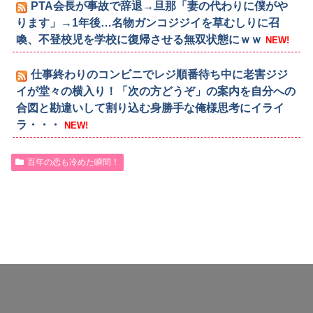
PTA会長が事故で辞退→旦那「妻の代わりに僕がや
ります」→1年後…名物ガンコジジイを草むしりに召
喚、不登校児を学校に復帰させる無双状態にｗｗ
NEW!
仕事終わりのコンビニでレジ順番待ち中に老害ジジ
イが堂々の横入り！「次の方どうぞ」の案内を自分への
合図と勘違いして割り込む身勝手な俺様思考にイライ
ラ・・・
NEW!
百年の恋も冷めた瞬間！