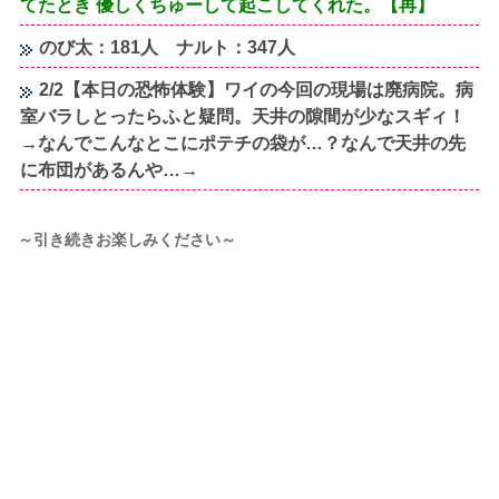
てたとき 優しくちゅーして起こしてくれた。【再】
のび太：181人 ナルト：347人
2/2【本日の恐怖体験】ワイの今回の現場は廃病院。病
室バラしとったらふと疑問。天井の隙間が少なスギィ！
→なんでこんなとこにポテチの袋が…？なんで天井の先
に布団があるんや…→
～引き続きお楽しみください～