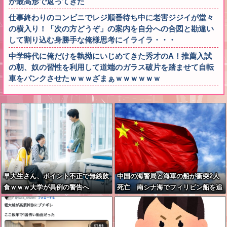
が最高形で返ってきた
仕事終わりのコンビニでレジ順番待ち中に老害ジジイが堂々
の横入り！「次の方どうぞ」の案内を自分への合図と勘違い
して割り込む身勝手な俺様思考にイライラ・・・
中学時代に俺だけを執拗にいじめてきた秀才のA！推薦入試
の朝、奴の習性を利用して道端のガラス破片を踏ませて自転
車をパンクさせたｗｗｗざまぁｗｗｗｗｗｗ
早大生さん、ポイント不正で無銭飲
中国の海警局と海軍の船が衝突2人
食ｗｗｗ大学が異例の警告へ
死亡 南シナ海でフィリピン船を追
跡中、公表までに1年