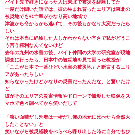
バイト先で好きになった人は東北で被災を経験してた
一度だけ聞いた話では、彼の生まれ育ったエリアは東北の
被災地でもﾀﾋ亡率がかなり高い地域で
津波から命からがら逃げて、その後もかなり大変だったら
しい
それは本当に経験した人しかわからない辛さで私がどうこ
う言う権利なんてないけど
去年の九州の水害の後、バイト仲間の大学の研究室が現地
調査に行ったら、日本中の被災地を見て回った教授が
「ここが日本で一番ひどい水害の被災地」と断言するエリ
アがあったらしい
知らなかったけどかなりの災害だったんだな、と驚いたけ
ど
彼がそのエリアの災害情報やドローンで撮影した映像をス
マホで色々調べてから笑いだして
「狭い面積だしﾀﾋ者は一桁だし俺の地元に比べたら全然大
したことない」と
笑いながら被災経験をべらべら喋り出した時に自分でもび