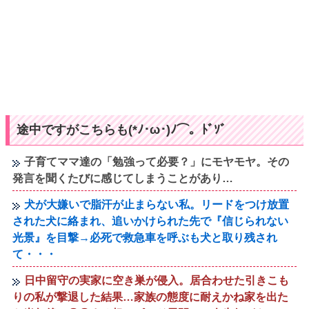
途中ですがこちらも(*ﾉ･ω･)ﾉ⌒。ﾄﾞｿﾞ
子育てママ達の「勉強って必要？」にモヤモヤ。その
発言を聞くたびに感じてしまうことがあり…
犬が大嫌いで脂汗が止まらない私。リードをつけ放置
された犬に絡まれ、追いかけられた先で『信じられない
光景』を目撃→必死で救急車を呼ぶも犬と取り残され
て・・・
日中留守の実家に空き巣が侵入。居合わせた引きこも
りの私が撃退した結果…家族の態度に耐えかね家を出た