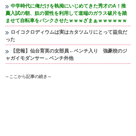
中学時代に俺だけを執拗にいじめてきた秀才のA！推
薦入試の朝、奴の習性を利用して道端のガラス破片を踏
ませて自転車をパンクさせたｗｗｗざまぁｗｗｗｗｗｗ
ロイコクロディウムは実はカタツムリにとって益虫だ
った
【悲報】仙台育英の女部員←ベンチ入り 強豪校のジ
ャガイモダンサー←ベンチ外他
～ここから記事の続き～