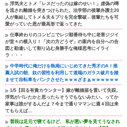
浮気夫とトメ「レスだったのは嫁のせい！」虚偽の噂
を流され離婚を突きつけられた。法学部の後輩弁護士20
人が集結してトメ＆夫＆プリを完全撃破←後輩たちを可
愛がっていた恩が最高形で返ってきた
仕事終わりのコンビニでレジ順番待ち中に老害ジジイ
が堂々の横入り！「次の方どうぞ」の案内を自分への合
図と勘違いして割り込む身勝手な俺様思考にイライ
ラ・・・
中学時代に俺だけを執拗にいじめてきた秀才のA！推
薦入試の朝、奴の習性を利用して道端のガラス破片を踏
ませて自転車をパンクさせたｗｗｗざまぁｗｗｗｗｗｗ
1/5【回る有責カウンター】嫁が離婚届を置いて失踪。
浮気がバレたかと思ったらそうでもないみたい。ってか
家事は誰がするんだよ？今まで通りママンに週４回は来
てもらえば…
普段は足元で寝てるけど、 私が悪い夢を見てうなされ