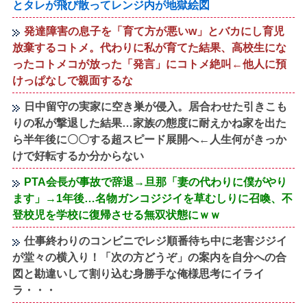
とタレが飛び散ってレンジ内が地獄絵図
発達障害の息子を「育て方が悪いw」とバカにし育児
放棄するコトメ。代わりに私が育てた結果、高校生にな
ったコトメコが放った「発言」にコトメ絶叫←他人に預
けっぱなしで親面するな
日中留守の実家に空き巣が侵入。居合わせた引きこも
りの私が撃退した結果…家族の態度に耐えかね家を出た
ら半年後に〇〇する超スピード展開へ←人生何がきっか
けで好転するか分からない
PTA会長が事故で辞退→旦那「妻の代わりに僕がやり
ます」→1年後…名物ガンコジジイを草むしりに召喚、不
登校児を学校に復帰させる無双状態にｗｗ
仕事終わりのコンビニでレジ順番待ち中に老害ジジイ
が堂々の横入り！「次の方どうぞ」の案内を自分への合
図と勘違いして割り込む身勝手な俺様思考にイライ
ラ・・・