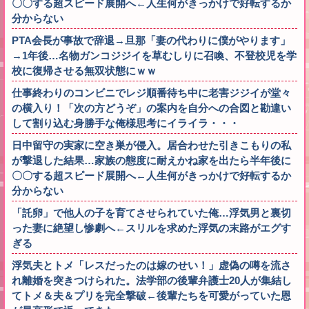
〇〇する超スピード展開へ←人生何がきっかけで好転するか
分からない
PTA会長が事故で辞退→旦那「妻の代わりに僕がやります」
→1年後…名物ガンコジジイを草むしりに召喚、不登校児を学
校に復帰させる無双状態にｗｗ
仕事終わりのコンビニでレジ順番待ち中に老害ジジイが堂々
の横入り！「次の方どうぞ」の案内を自分への合図と勘違い
して割り込む身勝手な俺様思考にイライラ・・・
日中留守の実家に空き巣が侵入。居合わせた引きこもりの私
が撃退した結果…家族の態度に耐えかね家を出たら半年後に
〇〇する超スピード展開へ←人生何がきっかけで好転するか
分からない
「託卵」で他人の子を育てさせられていた俺…浮気男と裏切
った妻に絶望し惨劇へ←スリルを求めた浮気の末路がエグす
ぎる
浮気夫とトメ「レスだったのは嫁のせい！」虚偽の噂を流さ
れ離婚を突きつけられた。法学部の後輩弁護士20人が集結し
てトメ＆夫＆プリを完全撃破←後輩たちを可愛がっていた恩