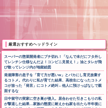
厳選おすすめヘッドライン
スーパーの惣菜開発者にブチ切れ！「なんで未だにフタ外し
てレンチン仕様なんだよ！コンビニ見習え！」油とタレが飛
び散ってレンジ内が地獄絵図
発達障害の息子を「育て方が悪いw」とバカにし育児放棄す
るコトメ。代わりに私が育てた結果、高校生になったコトメ
コが放った「発言」にコトメ絶叫←他人に預けっぱなしで親
面するな
日中留守の実家に空き巣が侵入。居合わせた引きこもりの私
が撃退した結果…家族の態度に耐えかね家を出たら半年後に