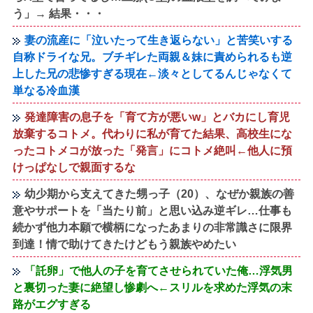
う」→ 結果・・・
妻の流産に「泣いたって生き返らない」と苦笑いする
自称ドライな兄。ブチギレた両親＆妹に責められるも逆
上した兄の悲惨すぎる現在←淡々としてるんじゃなくて
単なる冷血漢
発達障害の息子を「育て方が悪いw」とバカにし育児
放棄するコトメ。代わりに私が育てた結果、高校生にな
ったコトメコが放った「発言」にコトメ絶叫←他人に預
けっぱなしで親面するな
幼少期から支えてきた甥っ子（20）、なぜか親族の善
意やサポートを「当たり前」と思い込み逆ギレ…仕事も
続かず他力本願で横柄になったあまりの非常識さに限界
到達！情で助けてきたけどもう親族やめたい
「託卵」で他人の子を育てさせられていた俺…浮気男
と裏切った妻に絶望し惨劇へ←スリルを求めた浮気の末
路がエグすぎる