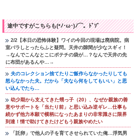
途中ですがこちらも(*ﾉ･ω･)ﾉ⌒。ﾄﾞｿﾞ
2/2【本日の恐怖体験】ワイの今回の現場は廃病院。病
室バラしとったらふと疑問。天井の隙間が少なスギィ！
→なんでこんなとこにポテチの袋が…？なんで天井の先
に布団があるんや…→
夫のコレクション捨てたりご飯作らなかったりしても
怒らなかった夫。だから「夫なら何をしてもいい」と思
い込んでたら…
幼少期から支えてきた甥っ子（20）、なぜか親族の善
意やサポートを「当たり前」と思い込み逆ギレ…仕事も
続かず他力本願で横柄になったあまりの非常識さに限界
到達！情で助けてきたけどもう親族やめたい
「託卵」で他人の子を育てさせられていた俺…浮気男