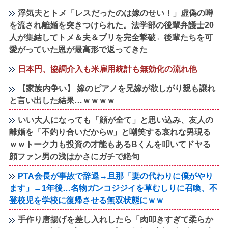
浮気夫とトメ「レスだったのは嫁のせい！」虚偽の噂
を流され離婚を突きつけられた。法学部の後輩弁護士20
人が集結してトメ＆夫＆プリを完全撃破←後輩たちを可
愛がっていた恩が最高形で返ってきた
日本円、協調介入も米雇用統計も無効化の流れ他
【家族内争い】 嫁のピアノを兄嫁が欲しがり親も譲れ
と言い出した結果…ｗｗｗｗ
いい大人になっても「顔が全て」と思い込み、友人の
離婚を「不釣り合いだからw」と嘲笑する哀れな男現る
ｗｗトーク力も投資の才能もあるBくんを叩いてドヤる
顔ファン男の浅はかさにガチで絶句
PTA会長が事故で辞退→旦那「妻の代わりに僕がやり
ます」→1年後…名物ガンコジジイを草むしりに召喚、不
登校児を学校に復帰させる無双状態にｗｗ
手作り唐揚げを差し入れしたら「肉叩きすぎて柔らか