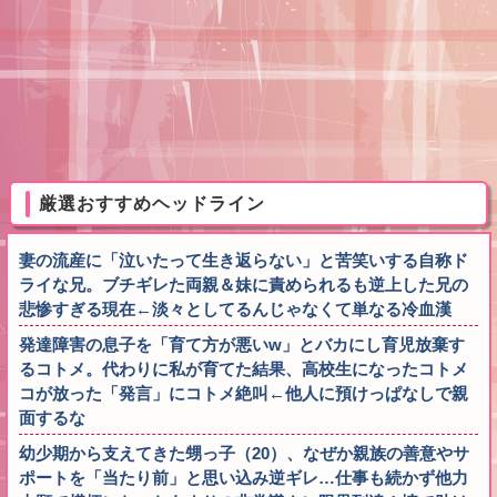
厳選おすすめヘッドライン
妻の流産に「泣いたって生き返らない」と苦笑いする自称ド
ライな兄。ブチギレた両親＆妹に責められるも逆上した兄の
悲惨すぎる現在←淡々としてるんじゃなくて単なる冷血漢
発達障害の息子を「育て方が悪いw」とバカにし育児放棄す
るコトメ。代わりに私が育てた結果、高校生になったコトメ
コが放った「発言」にコトメ絶叫←他人に預けっぱなしで親
面するな
幼少期から支えてきた甥っ子（20）、なぜか親族の善意やサ
ポートを「当たり前」と思い込み逆ギレ…仕事も続かず他力