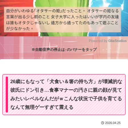
Powered by 
GliaStudios
※自動音声の停止は↑のバナーをタップ
M
u
t
e
26歳にもなって「犬食い＆箸の持ち方」が壊滅的な
彼氏にドン引き…食事マナーの汚さに親の顔が見て
みたいレベルなんだがｗこんな状況で子供を育てる
なんて無理ゲーすぎて震える
2026.04.25