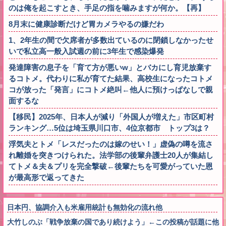
のは俺を起こすとき、手足の指を噛みますが何か。【再】
8月末に健康診断だけど胃カメラやるの嫌だわ
1、2年生の間で欠席者が多数出ているのに閉鎖しなかったせ
いで私立高一般入試週の前に3年生で感染爆発
発達障害の息子を「育て方が悪いw」とバカにし育児放棄す
るコトメ。代わりに私が育てた結果、高校生になったコトメ
コが放った「発言」にコトメ絶叫←他人に預けっぱなしで親
面するな
【移民】2025年、日本人が減り「外国人が増えた」市区町村
ランキング…5位は埼玉県川口市、4位京都市 トップ3は？
浮気夫とトメ「レスだったのは嫁のせい！」虚偽の噂を流さ
れ離婚を突きつけられた。法学部の後輩弁護士20人が集結し
てトメ＆夫＆プリを完全撃破←後輩たちを可愛がっていた恩
が最高形で返ってきた
日本円、協調介入も米雇用統計も無効化の流れ他
大竹しのぶ「戦争放棄の国であり続けよう」←この投稿が話題に他