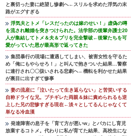
と裏切った妻に絶望し惨劇へ←スリルを求めた浮気の末
路がエグすぎる
浮気夫とトメ「レスだったのは嫁のせい！」虚偽の噂
を流され離婚を突きつけられた。法学部の後輩弁護士20
人が集結してトメ＆夫＆プリを完全撃破←後輩たちを可
愛がっていた恩が最高形で返ってきた
集団暴行の現場に遭遇してしまい、被害女性を守るた
め「俺にもやらせろ！」と叫んで抱きついた結果…警察
に連行され〇〇扱いされる悲劇へ←機転を利かせた結果
が裏目に出すぎて惨事
妻の流産に「泣いたって生き返らない」と苦笑いする
自称ドライな兄。ブチギレた両親＆妹に責められるも逆
上した兄の悲惨すぎる現在←淡々としてるんじゃなくて
単なる冷血漢
発達障害の息子を「育て方が悪いw」とバカにし育児
放棄するコトメ。代わりに私が育てた結果、高校生にな