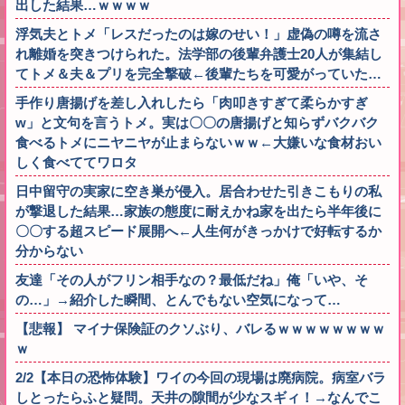
出した結果…ｗｗｗｗ
浮気夫とトメ「レスだったのは嫁のせい！」虚偽の噂を流さ
れ離婚を突きつけられた。法学部の後輩弁護士20人が集結し
てトメ＆夫＆プリを完全撃破←後輩たちを可愛がっていた…
手作り唐揚げを差し入れしたら「肉叩きすぎて柔らかすぎ
w」と文句を言うトメ。実は〇〇の唐揚げと知らずバクバク
食べるトメにニヤニヤが止まらないｗｗ←大嫌いな食材おい
しく食べててワロタ
日中留守の実家に空き巣が侵入。居合わせた引きこもりの私
が撃退した結果…家族の態度に耐えかね家を出たら半年後に
〇〇する超スピード展開へ←人生何がきっかけで好転するか
分からない
友達「その人がフリン相手なの？最低だね」俺「いや、そ
の…」→紹介した瞬間、とんでもない空気になって…
【悲報】 マイナ保険証のクソぶり、バレるｗｗｗｗｗｗｗｗ
ｗ
2/2【本日の恐怖体験】ワイの今回の現場は廃病院。病室バラ
しとったらふと疑問。天井の隙間が少なスギィ！→なんでこ