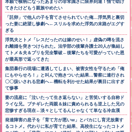
本願で横柄になったあまりの非常識さに限界到達！情で助け
てきたけどもう親族やめたい
「託卵」で他人の子を育てさせられていた俺…浮気男と裏切
った妻に絶望し惨劇へ←スリルを求めた浮気の末路がエグす
ぎる
浮気夫とトメ「レスだったのは嫁のせい！」虚偽の噂を流さ
れ離婚を突きつけられた。法学部の後輩弁護士20人が集結し
てトメ＆夫＆プリを完全撃破←後輩たちを可愛がっていた恩
が最高形で返ってきた
集団暴行の現場に遭遇してしまい、被害女性を守るため「俺
にもやらせろ！」と叫んで抱きついた結果…警察に連行され
〇〇扱いされる悲劇へ←機転を利かせた結果が裏目に出すぎ
て惨事
妻の流産に「泣いたって生き返らない」と苦笑いする自称ド
ライな兄。ブチギレた両親＆妹に責められるも逆上した兄の
悲惨すぎる現在←淡々としてるんじゃなくて単なる冷血漢
発達障害の息子を「育て方が悪いw」とバカにし育児放棄す
るコトメ。代わりに私が育てた結果、高校生になったコトメ