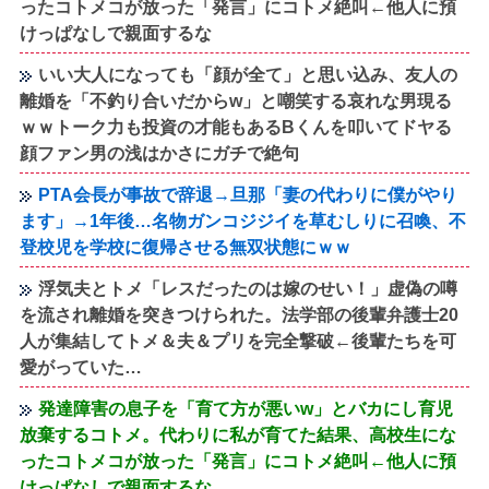
ったコトメコが放った「発言」にコトメ絶叫←他人に預
けっぱなしで親面するな
いい大人になっても「顔が全て」と思い込み、友人の
離婚を「不釣り合いだからw」と嘲笑する哀れな男現る
ｗｗトーク力も投資の才能もあるBくんを叩いてドヤる
顔ファン男の浅はかさにガチで絶句
PTA会長が事故で辞退→旦那「妻の代わりに僕がやり
ます」→1年後…名物ガンコジジイを草むしりに召喚、不
登校児を学校に復帰させる無双状態にｗｗ
浮気夫とトメ「レスだったのは嫁のせい！」虚偽の噂
を流され離婚を突きつけられた。法学部の後輩弁護士20
人が集結してトメ＆夫＆プリを完全撃破←後輩たちを可
愛がっていた…
発達障害の息子を「育て方が悪いw」とバカにし育児
放棄するコトメ。代わりに私が育てた結果、高校生にな
ったコトメコが放った「発言」にコトメ絶叫←他人に預
けっぱなしで親面するな