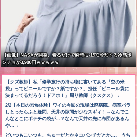
【画像】NASAが開発、着るだけで瞬時に-15℃冷却する冷感ポ
ンチョが3,980円ｗｗｗｗｗ
【クズ教師】私「修学旅行の持ち物に書いてある『空の米
袋』ってビニールですか？紙ですか？」担任「ビニール袋に
決まってるだろう！ドアホ！」周り教師（クスクス）→
2/2【本日の恐怖体験】ワイの今回の現場は廃病院。病室バラ
しとったらふと疑問。天井の隙間が少なスギィ！→なんでこ
んなとこにポテチの袋が…？なんで天井の先に布団があるん
や…→
どいつもこいつも、ちゅーだとかネコパンチだとか…。 うち