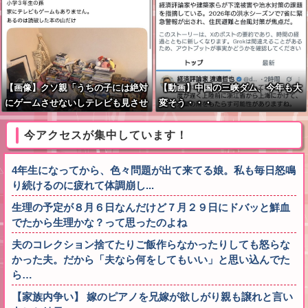
【画像】クソ親「うちの子には絶対
【動画】中国の三峡ダム、今年も大
にゲームさせないしテレビも見させ
変そう・・・
ない！！！！！」
今アクセスが集中しています！
4年生になってから、色々問題が出て来てる娘。私も毎日怒鳴
り続けるのに疲れて体調崩し...
生理の予定が８月６日なんだけど７月２９日にドバッと鮮血
でたから生理かな？って思ったのよね
夫のコレクション捨てたりご飯作らなかったりしても怒らな
かった夫。だから「夫なら何をしてもいい」と思い込んでた
ら…
【家族内争い】 嫁のピアノを兄嫁が欲しがり親も譲れと言い