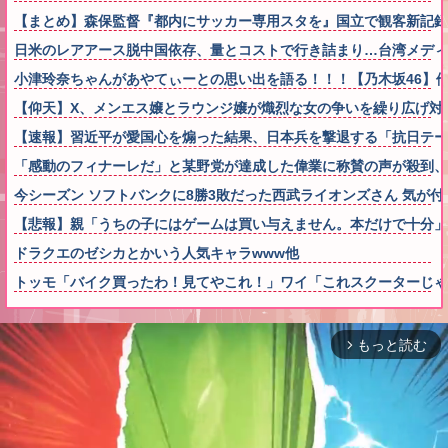
【まとめ】森保監督『都内にサッカー専用スタを』国立で観客新記
日米のレアアース脱中国依存、量とコストで行き詰まり…台湾メディ
小津玲奈ちゃんがあやてぃーとの思い出を語る！！！【乃木坂46】
【仰天】X、メンエス嬢とラウンジ嬢が熾烈な女の争いを繰り広げ対戦型にな
【速報】習近平が愛国心を煽った結果、日本兵を撃退する「抗日テーマ
「感動のフィナーレだ」と某野党が達成した偉業に称賛の声が殺到
今シーズン ソフトバンクに8勝3敗だった西武ライオンズさん 気が付
【悲報】親「うちの子にはゲームは買い与えません。本だけで十分」
ドラクエのゼシカとかいう人気キャラwww他
トッモ「バイク買ったわ！見てやこれ！」ワイ「これスクーターじゃ
もっと読む
arrow_forward_ios