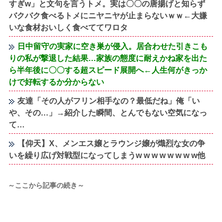
すぎw」と文句を言うトメ。実は〇〇の唐揚げと知らず
バクバク食べるトメにニヤニヤが止まらないｗｗ←大嫌
いな食材おいしく食べててワロタ
日中留守の実家に空き巣が侵入。居合わせた引きこも
りの私が撃退した結果…家族の態度に耐えかね家を出た
ら半年後に〇〇する超スピード展開へ←人生何がきっか
けで好転するか分からない
友達「その人がフリン相手なの？最低だね」俺「い
や、その…」→紹介した瞬間、とんでもない空気になっ
て…
【仰天】X、メンエス嬢とラウンジ嬢が熾烈な女の争
いを繰り広げ対戦型になってしまうw w w w w w w w他
～ここから記事の続き～