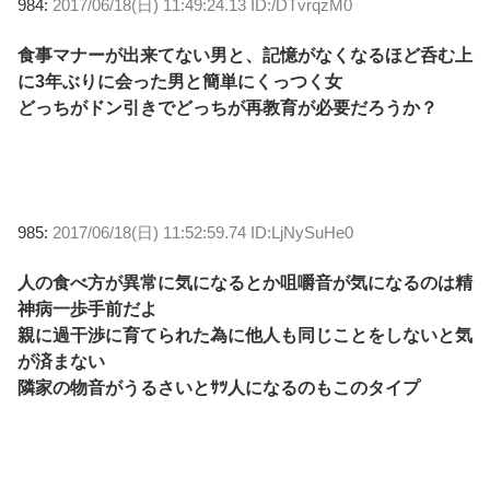
984:
2017/06/18(日) 11:49:24.13 ID:/DTvrqzM0
食事マナーが出来てない男と、記憶がなくなるほど呑む上
に3年ぶりに会った男と簡単にくっつく女
どっちがドン引きでどっちが再教育が必要だろうか？
985:
2017/06/18(日) 11:52:59.74 ID:LjNySuHe0
人の食べ方が異常に気になるとか咀嚼音が気になるのは精
神病一歩手前だよ
親に過干渉に育てられた為に他人も同じことをしないと気
が済まない
隣家の物音がうるさいとｻﾂ人になるのもこのタイプ