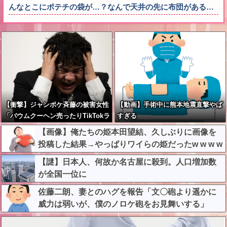
んなとこにポテチの袋が…？なんで天井の先に布団がある…
【衝撃】ジャンポケ斉藤の被害女性
【動画】手術中に熊本地震直撃やば
「バウムクーヘン売ったりTikTokラ
すぎる
イブしててムカついたから示談しな
【画像】俺たちの姫本田望結、久しぶりに画像を
かった」←コレってさ…
投稿した結果→やっぱりワイらの姫だったw w w w
w w w w w w
【謎】日本人、何故か名古屋に殺到。人口増加数
が全国一位に
佐藤二朗、妻とのハグを報告「文〇砲より遥かに
威力は弱いが、僕のノロケ砲をお見舞いする」