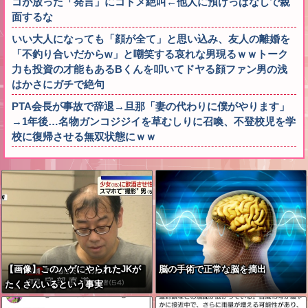
コが放った「発言」にコトメ絶叫←他人に預けっぱなしで親
面するな
いい大人になっても「顔が全て」と思い込み、友人の離婚を
「不釣り合いだからw」と嘲笑する哀れな男現るｗｗトーク
力も投資の才能もあるBくんを叩いてドヤる顔ファン男の浅
はかさにガチで絶句
PTA会長が事故で辞退→旦那「妻の代わりに僕がやります」
→1年後…名物ガンコジジイを草むしりに召喚、不登校児を学
校に復帰させる無双状態にｗｗ
【画像】このハゲにやられたJKが
脳の手術で正常な脳を摘出
たくさんいるという事実