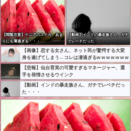
【閲覧注意】ケニアのスイカ、あま
【動画】インドの暴走族さん、ガチ
りにも薄過ぎる・・・
でレベチだった・・・
【画像】恋する女さん、ネット民が驚愕する大変
身を遂げてしまう←コレは凄過ぎるw w w w w w w
w
【悲報】仙台育英の可愛すぎるマネージャー、選
手を発情させるウインク
【動画】インドの暴走族さん、ガチでレベチだっ
た・・・