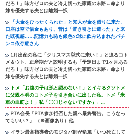
だろ！」味方ゼロの夫と冷え切った家庭の末路←命より
妹を優先する夫とは離婚一択
「大金をひったくられた」と知人が金を借りに来た。
口座は空で借金もあり、昔は「置き引きに遭った」と来
た既視感……記憶力も恥も銀色の球に飲み込まれたパチ
ンコ依存症さん
1月出産の私に「クリスマス挙式に来い！」と迫るコト
メ＆ウト。正産期だと説明するも「予定日まで1ヶ月ある
だろ！」味方ゼロの夫と冷え切った家庭の末路←命より
妹を優先する夫とは離婚一択
トメ「お腹の子は孫と認めない！」とイキるクソトメ
に父親不明のコトメ子を引き合いに出した私。トメ「米
軍の血筋よ！」私「〇〇じゃないですか」←...
PTA会長「PTA参加拒否した親へ最終警告。こうなっ
てもいい？」 （※画像あり）他
イラン最高指導者のモジタバ師が危篤「いつ死亡して