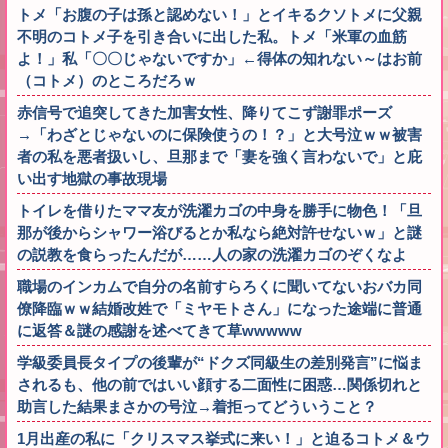
トメ「お腹の子は孫と認めない！」とイキるクソトメに父親
不明のコトメ子を引き合いに出した私。トメ「米軍の血筋
よ！」私「〇〇じゃないですか」←得体の知れない～はお前
（コトメ）のところだろｗ
赤信号で追突してきた加害女性、降りてこず謝罪ポーズ
→「わざとじゃないのに保険使うの！？」と大号泣ｗｗ被害
者の私を悪者扱いし、旦那まで「妻を強く言わないで」と庇
い出す地獄の事故現場
トイレを借りたママ友が洗濯カゴの中身を勝手に物色！「旦
那が後からシャワー浴びるとか私なら絶対許せないｗ」と謎
の説教を食らったんだが……人の家の洗濯カゴのぞくなよ
職場のインカムで自分の名前すらろくに聞いてないおバカ同
僚降臨ｗｗ結婚改姓で「ミヤモトさん」になった途端に普通
に返答＆謎の感謝を述べてきて草wwwww
学級委員長タイプの後輩が“ドクズ同級生の差別発言”に悩ま
されるも、他の前ではいい顔する二面性に困惑…関係切れと
助言した結果まさかの号泣→着拒ってどういうこと？
1月出産の私に「クリスマス挙式に来い！」と迫るコトメ＆ウ