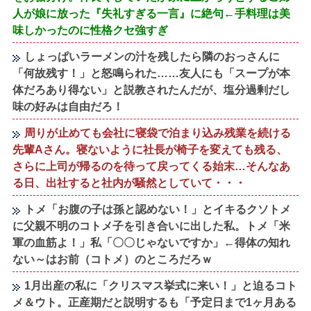
人が娘に放った『失礼すぎる一言』に絶句←手料理は美
味しかったのに性格クセ強すぎ
しょっぱいラーメンの汁を残したら隣のおっさんに
「何故残す！」と怒鳴られた……友人にも「スープが本
体だろあり得ない」と説教されたんだが、塩分過剰だし
味の好みは自由だろ！
周りが止めても会社に寝袋で泊まり込み残業を続ける
先輩Aさん。寝ないように社長が椅子を変えても残る、
さらに上司が帰るのを待って戻ってくる始末…そんなあ
る日、出社すると社内が騒然としていて・・・
トメ「お腹の子は孫と認めない！」とイキるクソトメ
に父親不明のコトメ子を引き合いに出した私。トメ「米
軍の血筋よ！」私「〇〇じゃないですか」←得体の知れ
ない～はお前（コトメ）のところだろｗ
1月出産の私に「クリスマス挙式に来い！」と迫るコト
メ＆ウト。正産期だと説明するも「予定日まで1ヶ月ある