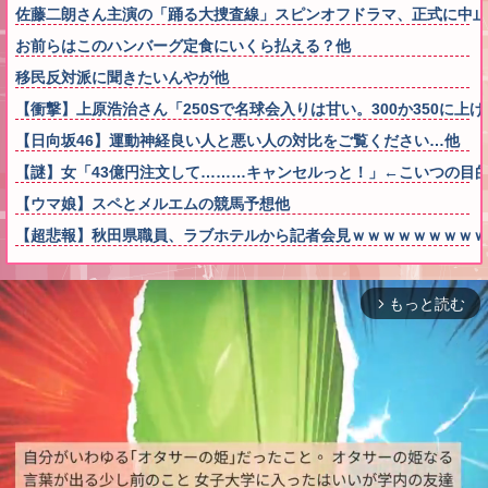
佐藤二朗さん主演の「踊る大捜査線」スピンオフドラマ、正式に中止
お前らはこのハンバーグ定食にいくら払える？他
移民反対派に聞きたいんやが他
【衝撃】上原浩治さん「250Sで名球会入りは甘い。300か350に
【日向坂46】運動神経良い人と悪い人の対比をご覧ください…他
【謎】女「43億円注文して………キャンセルっと！」←こいつの目
【ウマ娘】スペとメルエムの競馬予想他
【超悲報】秋田県職員、ラブホテルから記者会見ｗｗｗｗｗｗｗｗｗ
もっと読む
arrow_forward_ios