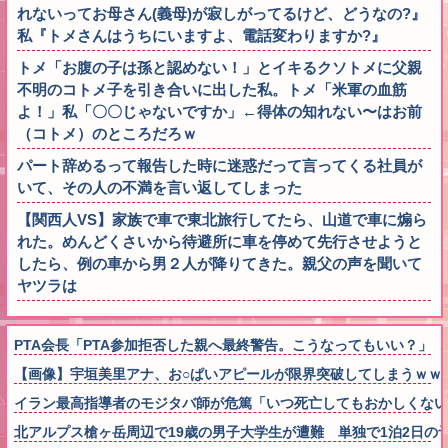
れないってお母さん(義母)が寂しがってるけど、どうなの?』
私『トメさんはうちにいますよ、電話変わりますか?』
トメ「お腹の子は孫と認めない！」とイキるクソトメに父親
不明のコトメ子を引き合いに出した私。トメ「米軍の血筋
よ！」私「〇〇じゃないですか」←得体の知れない〜はお前
（コトメ）のところだろｗ
パート辞めるって報告した時に迷惑だって言ってくる社員が
いて、その人の不満を言い返してしまった
【関西人VS】家族で車で東北旅行してたら、山道で車に煽ら
れた。めんどくさいから待避所に車を停めて先行させようと
したら、例の車から男２人が降りてきた。親父の声を聞いて
ヤツラは
PTA会長「PTA参加拒否した親へ最終警告。こうなってもいい？」 
【画像】宇垣美里アナ、お○ぱいアピールが限界突破してしまうｗｗ
イラン最高指導者のモジタバ師が危篤「いつ死亡してもおかしくない
北アルプス槍ヶ岳周辺で19歳の男子大学生が遭難 単独で1泊2日の