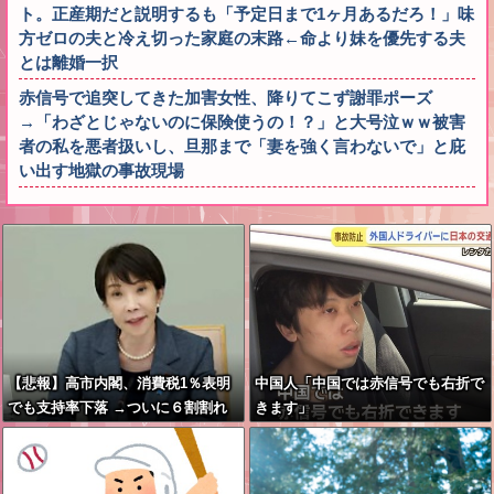
ト。正産期だと説明するも「予定日まで1ヶ月あるだろ！」味
方ゼロの夫と冷え切った家庭の末路←命より妹を優先する夫
とは離婚一択
赤信号で追突してきた加害女性、降りてこず謝罪ポーズ
→「わざとじゃないのに保険使うの！？」と大号泣ｗｗ被害
者の私を悪者扱いし、旦那まで「妻を強く言わないで」と庇
い出す地獄の事故現場
【悲報】高市内閣、消費税1％表明
中国人「中国では赤信号でも右折で
でも支持率下落 →ついに６割割れ
きます」