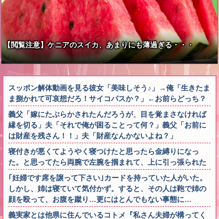
【閲覧注意】ケニアのスイカ、あまりにも薄過ぎる・・・
スッポン解体動画を見る彼女「美味しそう♪」→俺「生きたま
ま捌かれて可哀想だろ！サイコパスか？」←お前らどっち？
義父「嫁にたぶらかされたんだろうが、目を覚まさなければ
縁を切る」夫「それで俺が困ることって何？」義父「お前に
は財産を残さん！！」夫「財産なんかないよね？」
寝付きが悪くてようやく寝つけたと思ったら金縛りになっ
た。と思ってたら両腕で左腕を掴まれて、上に引っ張られた
｢妊婦です席を譲って下さい｣カードを持っていた人がいた。
しかし、姉は寝ていて気付かず。すると、その人は鞄で姉の
顔を殴って、お腹を蹴り…更にはとんでもない事態に…
義実家とは他県に住んでいるコトメ『私さん夫婦が構ってく