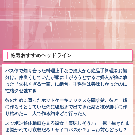
厳選おすすめヘッドライン
バス停で知り合った料理上手なご婦人から絶品手料理をお裾
分け。仲良くしていたが家に上がろうとするご婦人が娘に放
った『失礼すぎる一言』に絶句←手料理は美味しかったのに
性格クセ強すぎ
彼のために買ったホットケーキミックスを隠す姑。彼と一緒
に作ろうとしていたのに寝起きで出てきた姑と彼が勝手に作
り始めた←二人で作る約束どこ行ったん…
スッポン解体動画を見る彼女「美味しそう♪」→俺「生きたま
ま捌かれて可哀想だろ！サイコパスか？」←お前らどっち？