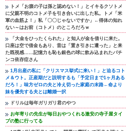
トメ「お腹の子は孫と認めない！」とイキるクソトメ
に父親不明のコトメ子を引き合いに出した私。トメ「米
軍の血筋よ！」私「〇〇じゃないですか」←得体の知れ
ない～はお前（コトメ）のところだろｗ
「大金をひったくられた」と知人が金を借りに来た。
口座は空で借金もあり、昔は「置き引きに遭った」と来
た既視感……記憶力も恥も銀色の球に飲み込まれたパチ
ンコ依存症さん
1月出産の私に「クリスマス挙式に来い！」と迫るコト
メ＆ウト。正産期だと説明するも「予定日まで1ヶ月ある
だろ！」味方ゼロの夫と冷え切った家庭の末路←命より
妹を優先する夫とは離婚一択
ドリルは毎年ガリガリ君のやつ
お年寄りの先生が毎日おやつくれる激安の寺子屋タイ
プの塾に行ってる