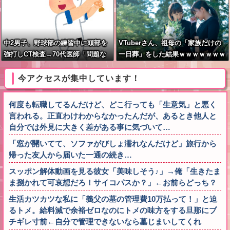
中2男子、野球部の練習中に頭部を
VTuberさん、祖母の「家族だけの
強打しCT検査→70代医師「問題な
一日葬」をした結果ｗｗｗｗｗｗｗ
いです」→他人のCT画像で中学生
死亡
今アクセスが集中しています！
何度も転職してるんだけど、どこ行っても「生意気」と悪く
言われる。正直わけわからなかったんだが、あるとき他人と
自分では外見に大きく差がある事に気づいて…
「窓が開いてて、ソファがびしょ濡れなんだけど」旅行から
帰った友人から届いた一通の続き…
スッポン解体動画を見る彼女「美味しそう♪」→俺「生きたま
ま捌かれて可哀想だろ！サイコパスか？」←お前らどっち？
生活カツカツな私に「義父の墓の管理費10万払って！」と迫
るトメ。給料減で余裕ゼロなのにトメの味方をする旦那にブ
チギレ寸前←自分で管理できないなら墓じまいしてくれ