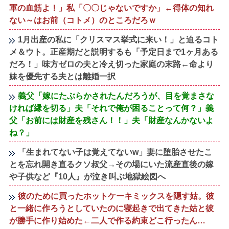
軍の血筋よ！」私「〇〇じゃないですか」←得体の知れ
ない～はお前（コトメ）のところだろｗ
1月出産の私に「クリスマス挙式に来い！」と迫るコト
メ＆ウト。正産期だと説明するも「予定日まで1ヶ月ある
だろ！」味方ゼロの夫と冷え切った家庭の末路←命より
妹を優先する夫とは離婚一択
義父「嫁にたぶらかされたんだろうが、目を覚まさな
ければ縁を切る」夫「それで俺が困ることって何？」義
父「お前には財産を残さん！！」夫「財産なんかないよ
ね？」
「生まれてない子は覚えてないw」妻に堕胎させたこ
とを忘れ開き直るクソ叔父→その場にいた流産直後の嫁
や子供など『10人』が泣き叫ぶ地獄絵図へ
彼のために買ったホットケーキミックスを隠す姑。彼
と一緒に作ろうとしていたのに寝起きで出てきた姑と彼
が勝手に作り始めた←二人で作る約束どこ行ったん…