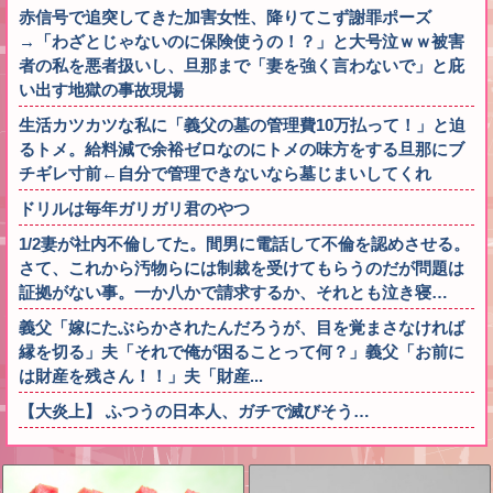
赤信号で追突してきた加害女性、降りてこず謝罪ポーズ
→「わざとじゃないのに保険使うの！？」と大号泣ｗｗ被害
者の私を悪者扱いし、旦那まで「妻を強く言わないで」と庇
い出す地獄の事故現場
生活カツカツな私に「義父の墓の管理費10万払って！」と迫
るトメ。給料減で余裕ゼロなのにトメの味方をする旦那にブ
チギレ寸前←自分で管理できないなら墓じまいしてくれ
ドリルは毎年ガリガリ君のやつ
1/2妻が社内不倫してた。間男に電話して不倫を認めさせる。
さて、これから汚物らには制裁を受けてもらうのだが問題は
証拠がない事。一か八かで請求するか、それとも泣き寝…
義父「嫁にたぶらかされたんだろうが、目を覚まさなければ
縁を切る」夫「それで俺が困ることって何？」義父「お前に
は財産を残さん！！」夫「財産...
【大炎上】 ふつうの日本人、ガチで滅びそう…