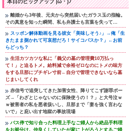
本日のピックアップ |ω・)ﾉ
離婚から3年後、元夫から突然届いたガラス玉の指輪。
その真意を知った瞬間、私も弁護士も言葉を失って…
スッポン解体動画を見る彼女「美味しそう♪」→俺「生
きたまま捌かれて可哀想だろ！サイコパスか？」←お前
らどっち？
生活カツカツな私に「義父の墓の管理費10万払っ
て！」と迫るトメ。給料減で余裕ゼロなのにトメの味方
をする旦那にブチギレ寸前←自分で管理できないなら墓
じまいしてくれ
赤信号で追突してきた加害女性、降りてこず謝罪ポー
ズ→「わざとじゃないのに保険使うの！？」と大号泣ｗ
ｗ被害者の私を悪者扱いし、旦那まで「妻を強く言わな
いで」と庇い出す地獄の事故現場
バス停で知り合った料理上手なご婦人から絶品手料理
をお裾分け。仲良くしていたが家に上がろうとするご婦