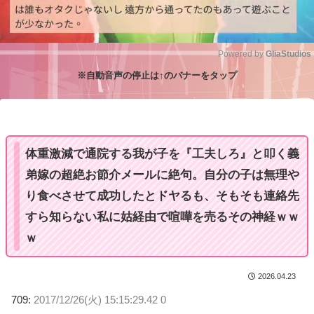
Powered by 
GliaStudios
※自動音声の停止は↑のバナーをタップ
M
u
t
e
体重激減で通院する我が子を『工夫しろ』と叩く義
弟嫁の超絶お節介メールに絶句。自分の子は無理や
り食べさせて成功したとドヤるも、そもそも連絡先
すら知らない私に姑経由で喧嘩を売るその神経ｗｗ
ｗ
2026.04.23
709:
2017/12/26(火) 15:15:29.42 0