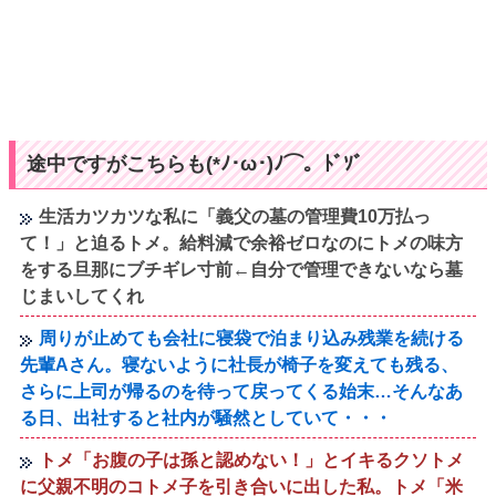
途中ですがこちらも(*ﾉ･ω･)ﾉ⌒。ﾄﾞｿﾞ
生活カツカツな私に「義父の墓の管理費10万払っ
て！」と迫るトメ。給料減で余裕ゼロなのにトメの味方
をする旦那にブチギレ寸前←自分で管理できないなら墓
じまいしてくれ
周りが止めても会社に寝袋で泊まり込み残業を続ける
先輩Aさん。寝ないように社長が椅子を変えても残る、
さらに上司が帰るのを待って戻ってくる始末…そんなあ
る日、出社すると社内が騒然としていて・・・
トメ「お腹の子は孫と認めない！」とイキるクソトメ
に父親不明のコトメ子を引き合いに出した私。トメ「米