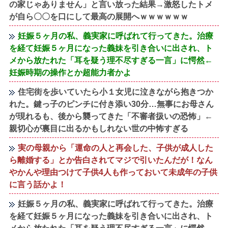
の家じゃありません」と言い放った結果→激怒したトメ
が自ら〇〇を口にして最高の展開へｗｗｗｗｗｗ
妊娠５ヶ月の私、義実家に呼ばれて行ってきた。治療
を経て妊娠５ヶ月になった義妹を引き合いに出され、ト
メから放たれた「耳を疑う理不尽すぎる一言」に愕然←
妊娠時期の操作とか超能力者かよ
住宅街を歩いていたら小１女児に泣きながら抱きつか
れた。鍵っ子のピンチに付き添い30分…無事にお母さん
が現れるも、後から襲ってきた「不審者扱いの恐怖」←
親切心が裏目に出るかもしれない世の中怖すぎる
実の母親から「運命の人と再会した、子供が成人した
ら離婚する」とか告白されてマジで引いたんだが！なん
やかんや理由つけて子供4人も作っておいて未成年の子供
に言う話かよ！
妊娠５ヶ月の私、義実家に呼ばれて行ってきた。治療
を経て妊娠５ヶ月になった義妹を引き合いに出され、ト