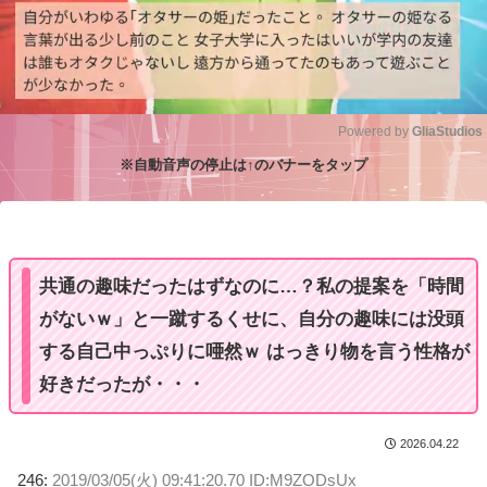
Powered by 
GliaStudios
※自動音声の停止は↑のバナーをタップ
M
u
t
e
共通の趣味だったはずなのに…？私の提案を「時間
がないｗ」と一蹴するくせに、自分の趣味には没頭
する自己中っぷりに唖然ｗ はっきり物を言う性格が
好きだったが・・・
2026.04.22
246:
2019/03/05(火) 09:41:20.70 ID:M9ZODsUx