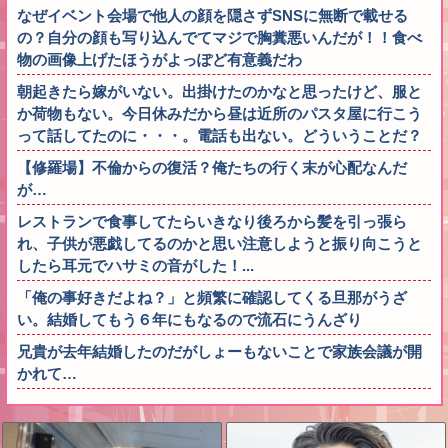
なぜイベント会場で他人の顔を隠さずSNSに無断で載せる
の？自分の顔も写り込んでてマジで胸糞悪いんだが！！食べ
物の画像上げたほうがよっぽど有意義だわ
朝起きたら嫁がいない。出掛けたのかなと思ったけど、服と
か荷物もない。今日休みだから昼は近所のパスタ屋に行こう
って話してたのに・・・。電話も出ない。どういうことだ？
【修羅場】不倫からの復活？俺たちの行く末が心配なんだ
が…
レストランで食事してたらいきなり後ろから髪を引っ張ら
れ、子供が悪戯してるのかと思い注意しようと振り向こうと
したら耳元でハサミの音がした！...
「俺の事好きだよね？」と頻繁に確認してくる旦那がうざ
い。結婚してもう６年にもなるので流石にうんざり
兄貴が去年結婚したのだがしょーもないことで家族会議が開
かれて…