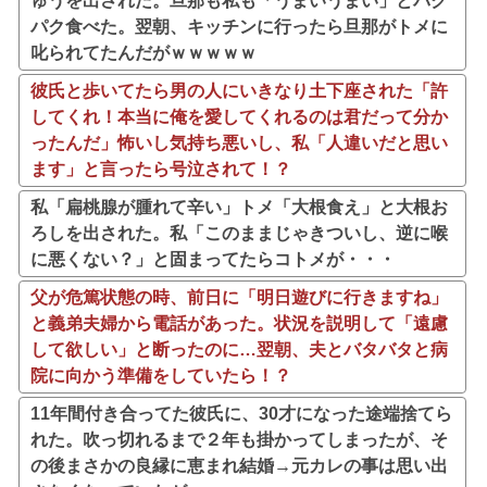
ゅうを出された。旦那も私も「うまいうまい」とパク
パク食べた。翌朝、キッチンに行ったら旦那がトメに
叱られてたんだがｗｗｗｗｗ
彼氏と歩いてたら男の人にいきなり土下座された「許
してくれ！本当に俺を愛してくれるのは君だって分か
ったんだ」怖いし気持ち悪いし、私「人違いだと思い
ます」と言ったら号泣されて！？
私「扁桃腺が腫れて辛い」トメ「大根食え」と大根お
ろしを出された。私「このままじゃきついし、逆に喉
に悪くない？」と固まってたらコトメが・・・
父が危篤状態の時、前日に「明日遊びに行きますね」
と義弟夫婦から電話があった。状況を説明して「遠慮
して欲しい」と断ったのに…翌朝、夫とバタバタと病
院に向かう準備をしていたら！？
11年間付き合ってた彼氏に、30才になった途端捨てら
れた。吹っ切れるまで２年も掛かってしまったが、そ
の後まさかの良縁に恵まれ結婚→元カレの事は思い出