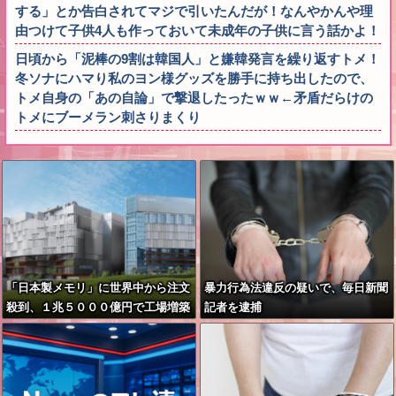
する」とか告白されてマジで引いたんだが！なんやかんや理
由つけて子供4人も作っておいて未成年の子供に言う話かよ！
日頃から「泥棒の9割は韓国人」と嫌韓発言を繰り返すトメ！
冬ソナにハマり私のヨン様グッズを勝手に持ち出したので、
トメ自身の「あの自論」で撃退したったｗｗ←矛盾だらけの
トメにブーメラン刺さりまくり
「日本製メモリ」に世界中から注文
暴力行為法違反の疑いで、毎日新聞
殺到、１兆５０００億円で工場増築
記者を逮捕
へ