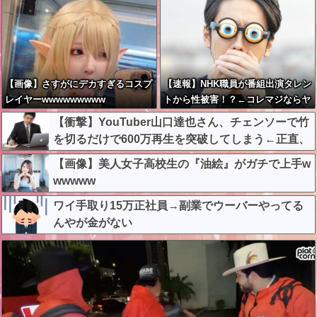
【画像】さすがにデカすぎるコスプ
【速報】NHK職員が番組出演タレン
レイヤーwwwwwwwww
トから性被害！？←コレマジならヤ
バくねーか？
【衝撃】YouTuber山口達也さん、チェンソーで竹
を切るだけで600万再生を突破してしまう←正直、
こう言うのでいいんだよなw w w w w w w w
【画像】美人女子高校生の『油絵』がガチで上手w
wwwww
ワイ手取り15万正社員→副業でウーバーやってる
んやが金がない