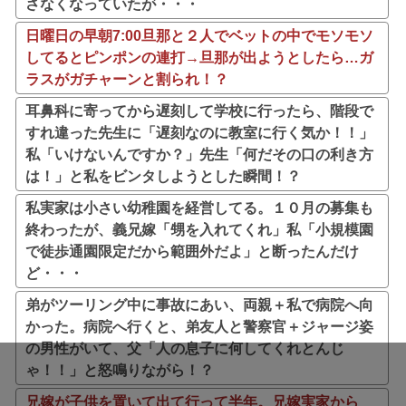
さなくなっていたが・・・
日曜日の早朝7:00旦那と２人でベットの中でモソモソ
してるとピンポンの連打→旦那が出ようとしたら…ガ
ラスがガチャーンと割られ！？
耳鼻科に寄ってから遅刻して学校に行ったら、階段で
すれ違った先生に「遅刻なのに教室に行く気か！！」
私「いけないんですか？」先生「何だその口の利き方
は！」と私をビンタしようとした瞬間！？
私実家は小さい幼稚園を経営してる。１０月の募集も
終わったが、義兄嫁「甥を入れてくれ」私「小規模園
で徒歩通園限定だから範囲外だよ」と断ったんだけ
ど・・・
弟がツーリング中に事故にあい、両親＋私で病院へ向
かった。病院へ行くと、弟友人と警察官＋ジャージ姿
の男性がいて、父「人の息子に何してくれとんじ
ゃ！！」と怒鳴りながら！？
兄嫁が子供を置いて出て行って半年。兄嫁実家から