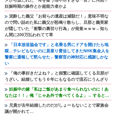
メから放たれた「耳を疑う理不尽すぎる一言」に愕然←
妊娠時期の操作とか超能力者かよ
泥酔した義父「お前らの遺産は減額だ！」意味不明な
ので問い詰めた私に義父が怒鳴り散らし、旦那と義実家
が隠していた「衝撃の裏切り行為」が発覚ｗｗｗ←知ら
ん間に200万払われてて草
「日本放送協会です」と名乗る男にドアを開けたら地
獄…テレビもないのに居座り脅迫してきたNHK集金人を
警察に通報して黙らせた←警察官の神対応に感謝しかな
い
「俺の事好きだよね？」と頻繁に確認してくる旦那が
うざい。結婚してもう６年にもなるので流石にうんざり
妊娠中の嫁「私はご飯があまり食べられないのに！あ
なたは！！」俺「じゃあ外で食べてくるよ」→ すると…
兄貴が去年結婚したのだがしょーもないことで家族会
議が開かれて…