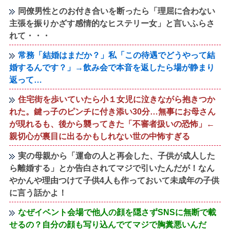
同僚男性とのお付き合いを断ったら「理屈に合わない
主張を振りかざす感情的なヒステリー女」と言いふらさ
れて・・・
常務「結婚はまだか？」私「この待遇でどうやって結
婚するんです？」→飲み会で本音を返したら場が静まり
返って…
住宅街を歩いていたら小１女児に泣きながら抱きつか
れた。鍵っ子のピンチに付き添い30分…無事にお母さん
が現れるも、後から襲ってきた「不審者扱いの恐怖」←
親切心が裏目に出るかもしれない世の中怖すぎる
実の母親から「運命の人と再会した、子供が成人した
ら離婚する」とか告白されてマジで引いたんだが！なん
やかんや理由つけて子供4人も作っておいて未成年の子供
に言う話かよ！
なぜイベント会場で他人の顔を隠さずSNSに無断で載
せるの？自分の顔も写り込んでてマジで胸糞悪いんだ