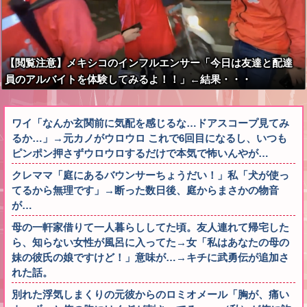
【閲覧注意】メキシコのインフルエンサー「今日は友達と配達
員のアルバイトを体験してみるよ！！」←結果・・・
ワイ「なんか玄関前に気配を感じるな…ドアスコープ見てみ
るか…」→元カノがウロウロ これで6回目になるし、いつも
ピンポン押さずウロウロするだけで本気で怖いんやが…
クレママ「庭にあるバウンサーちょうだい！」私「犬が使っ
てるから無理です」→断った数日後、庭からまさかの物音
が…
母の一軒家借りて一人暮らししてた頃。友人連れて帰宅した
ら、知らない女性が風呂に入ってた→女「私はあなたの母の
妹の彼氏の娘ですけど！」意味が…→キチに武勇伝が追加さ
れた話。
別れた浮気しまくりの元彼からのロミオメール「胸が、痛い