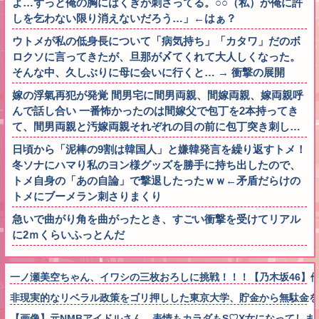
よ…ずっと俺の胸にはくぎが刺さってる。○○（私）が俺に許
しを乞わない限り消えないだろう…」←はぁ？
ウトメが私の低身長について「病気持ち」「カタワ」だのボ
ロクソに言ってきたが、旦那が〆てくれて大人しくなった。
そんな中、久しぶりに母に会いに行くと… → 衝撃の展開
嫁の浮氣再犯が発覚 間男宅に間男両親、間嫁両親、嫁両親呼
んで話し合い 一番怖かったのは間嫁父で包丁を2本持ってき
て、間男両親と汚嫁両親それぞれの目の前に包丁突き刺し…
日頃から「泥棒の9割は韓国人」と嫌韓発言を繰り返すトメ！
冬ソナにハマり私のヨン様グッズを勝手に持ち出したので、
トメ自身の「あの自論」で撃退したったｗｗ←矛盾だらけの
トメにブーメラン刺さりまくり
急いで曲がり角を曲がったとき、すごい衝撃を受けてリアル
に2ｍくらいふっとんだ
一ノ瀬美空ちゃん、イワシの三枚おろしに挑戦！！！【乃木坂46】
非現実的なリベラル政策をゴリ押しした東京大学、貯金から無駄金を
【画像】元NMBアイドルさん、表情もカラダもS♡X女になってしま