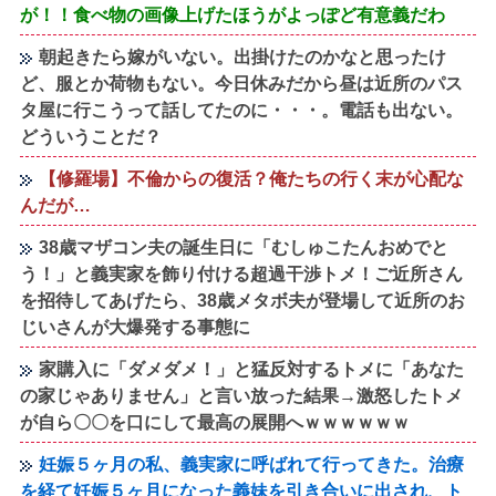
が！！食べ物の画像上げたほうがよっぽど有意義だわ
朝起きたら嫁がいない。出掛けたのかなと思ったけ
ど、服とか荷物もない。今日休みだから昼は近所のパス
タ屋に行こうって話してたのに・・・。電話も出ない。
どういうことだ？
【修羅場】不倫からの復活？俺たちの行く末が心配な
んだが…
38歳マザコン夫の誕生日に「むしゅこたんおめでと
う！」と義実家を飾り付ける超過干渉トメ！ご近所さん
を招待してあげたら、38歳メタボ夫が登場して近所のお
じいさんが大爆発する事態に
家購入に「ダメダメ！」と猛反対するトメに「あなた
の家じゃありません」と言い放った結果→激怒したトメ
が自ら〇〇を口にして最高の展開へｗｗｗｗｗｗ
妊娠５ヶ月の私、義実家に呼ばれて行ってきた。治療
を経て妊娠５ヶ月になった義妹を引き合いに出され、ト