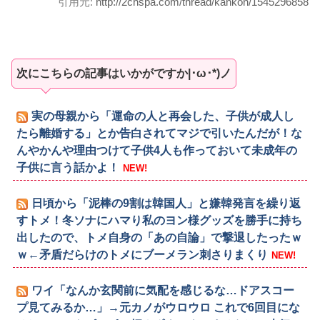
引用元:
http://2chspa.com/thread/kankon/1545296858
次にこちらの記事はいかがですか|･ω･*)ノ
実の母親から「運命の人と再会した、子供が成人し
たら離婚する」とか告白されてマジで引いたんだが！な
んやかんや理由つけて子供4人も作っておいて未成年の
子供に言う話かよ！
NEW!
日頃から「泥棒の9割は韓国人」と嫌韓発言を繰り返
すトメ！冬ソナにハマり私のヨン様グッズを勝手に持ち
出したので、トメ自身の「あの自論」で撃退したったｗ
ｗ←矛盾だらけのトメにブーメラン刺さりまくり
NEW!
ワイ「なんか玄関前に気配を感じるな…ドアスコー
プ見てみるか…」→元カノがウロウロ これで6回目にな