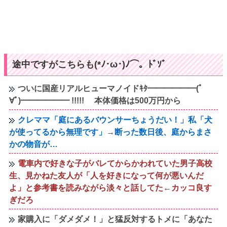
途中ですがこちらも(*ﾉ･ω･)ﾉ⌒。ﾄﾞｿﾞ
ついに国産リアルヒューマノイドｷﾀ━━━━━━(ﾟ
∀ﾟ)━━━━━━ !!!!! 本体価格は500万円から
クレママ「庭にあるバウンサーちょうだい！」私「犬
が使ってるから無理です」→断った数日後、庭からまさ
かの物音が…
電車内で好きな子がバレてからかわれていた男子高校
生、見かねた友人が「人を好きになって何が悪いんだ
よ」と参考書を読みながら淡々と話してた←カッコ良す
ぎだろ
家購入に「ダメダメ！」と猛反対するトメに「あなた