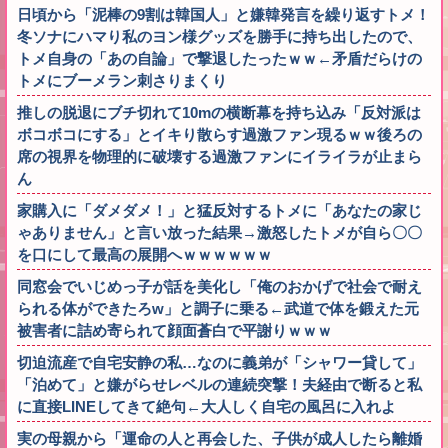
日頃から「泥棒の9割は韓国人」と嫌韓発言を繰り返すトメ！
冬ソナにハマり私のヨン様グッズを勝手に持ち出したので、
トメ自身の「あの自論」で撃退したったｗｗ←矛盾だらけの
トメにブーメラン刺さりまくり
推しの脱退にブチ切れて10mの横断幕を持ち込み「反対派は
ボコボコにする」とイキり散らす過激ファン現るｗｗ後ろの
席の視界を物理的に破壊する過激ファンにイライラが止まら
ん
家購入に「ダメダメ！」と猛反対するトメに「あなたの家じ
ゃありません」と言い放った結果→激怒したトメが自ら〇〇
を口にして最高の展開へｗｗｗｗｗｗ
同窓会でいじめっ子が話を美化し「俺のおかげで社会で耐え
られる体ができたろw」と調子に乗る←武道で体を鍛えた元
被害者に詰め寄られて顔面蒼白で平謝りｗｗｗ
切迫流産で自宅安静の私…なのに義弟が「シャワー貸して」
「泊めて」と嫌がらせレベルの連続突撃！夫経由で断ると私
に直接LINEしてきて絶句←大人しく自宅の風呂に入れよ
実の母親から「運命の人と再会した、子供が成人したら離婚