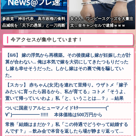
参政党・神谷代表、高市政権の食料
女さん、ワンピースグッズを大量注
品減税を「天下の愚策」と一刀両断
文→全キャンセルで逮捕ｗｗｗ
今アクセスが集中しています！
【6/6】 嫁の浮気から再構築。その後復縁し嫁が妊娠したが計
算が合わない... 俺は本気で嫁を大切にしてきたつもりだった
し嫁も幸せそうだった。しかし嫁はその裏で俺を騙してい
た。
【スカッ】 赤ちゃん(女児)を連れて里帰り。ウザトメ「嫁子
みたいに育ったら困るから、私が育てる」コトメ「そうよ、
置いて帰っていいわよ」私「と、いうことは…？」→結果
ついに国産リアルヒューマノイドｷﾀ━━━━━━(ﾟ
∀ﾟ)━━━━━━ !!!!! 本体価格は500万円から
常務「結婚はまだか？」私「この待遇でどうやって結婚する
んです？」→飲み会で本音を返したら場が静まり返って…