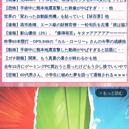
【恐怖】手術中に熊本地震直撃した映像がやばすぎ・・・他
世界の「変わった自動販売機」を貼っていく【珍百景】他
【速報】高市政権、エース級の財務官僚・一松旬氏を左遷「彼は協力
【速報】影山優佳（25）、『爆弾発言』キタァアアアアアーーーー
昨季60本塁打・OPS.948の『カル・ローリー』さんの今季の成績他
【動画】手術中に熊本地震直撃した動画がやばすぎると話題に・・・
【ガチ朗報】関東、もう真夏の暑さが終わるかも他
去年10月にゲーミングPC買おうと思ったけどもう少し後でいいや
【悲報】60代男さん、小学生に秘めた夢を語って通報されるｗｗｗ
もっと読む
arrow_forward_ios