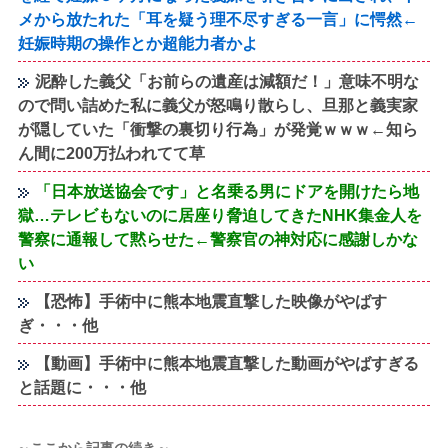
メから放たれた「耳を疑う理不尽すぎる一言」に愕然←
妊娠時期の操作とか超能力者かよ
泥酔した義父「お前らの遺産は減額だ！」意味不明な
ので問い詰めた私に義父が怒鳴り散らし、旦那と義実家
が隠していた「衝撃の裏切り行為」が発覚ｗｗｗ←知ら
ん間に200万払われてて草
「日本放送協会です」と名乗る男にドアを開けたら地
獄…テレビもないのに居座り脅迫してきたNHK集金人を
警察に通報して黙らせた←警察官の神対応に感謝しかな
い
【恐怖】手術中に熊本地震直撃した映像がやばす
ぎ・・・他
【動画】手術中に熊本地震直撃した動画がやばすぎる
と話題に・・・他
～ここから記事の続き～