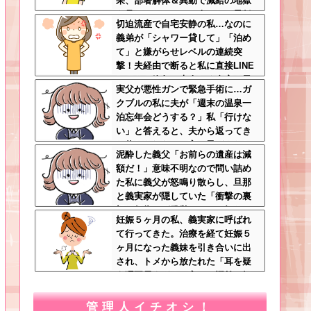
果、部署解体＆異動で減給の地獄
を見ることにｗｗ←人として最低
切迫流産で自宅安静の私…なのに
限の倫理観すら欠如してる
義弟が「シャワー貸して」「泊め
て」と嫌がらせレベルの連続突
撃！夫経由で断ると私に直接LINE
してきて絶句←大人しく自宅の風
実父が悪性ガンで緊急手術に…ガ
呂に入れよ
クブルの私に夫が「週末の温泉一
泊忘年会どうする？」私「行けな
い」と答えると、夫から返ってき
た信じられない一言←子どもたち
泥酔した義父「お前らの遺産は減
の方が何倍も常識的で泣ける
額だ！」意味不明なので問い詰め
た私に義父が怒鳴り散らし、旦那
と義実家が隠していた「衝撃の裏
切り行為」が発覚ｗｗｗ←知らん
妊娠５ヶ月の私、義実家に呼ばれ
間に200万払われてて草
て行ってきた。治療を経て妊娠５
ヶ月になった義妹を引き合いに出
され、トメから放たれた「耳を疑
う理不尽すぎる一言」に愕然←妊
娠時期の操作とか超能力者かよ
管理人イチオシ！