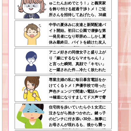
ゅこたんおめでとう！」と義実家
を飾り付ける超過干渉トメ！ご近
所さんを招待してあげたら、38歳
メタボ夫が登場して近所のおじい
中学の夏休みに友達と新聞配達バ
さんが大爆発する事態に
イト開始。初日に公園で凄惨な第
一発見者になり即辞め…しかし夏
休み最終日、バイトを続けた友人
の身に起きた「更なる悲劇」←こ
アニメ好きの同僚女子と盛り上が
のバイト先、呪われすぎだろ
り「嫁にするならマオちゃん！」
と言った瞬間、真顔で「キモい」
と一蹴された件…冷たく放たれた
現実的すぎるお説教に絶句←オタ
専業主婦の私に毎日暴言電話をか
クのノリをリアルで出すとそうな
けてくるトメ！声優学校で培った
る
声色チェンジで間違い電話ループ
⇒極道になりすましてドス声で脅
した結果←声優スキルの無駄遣い
住宅街を歩いていたら小１女児に
が最高すぎるｗｗｗ
泣きながら抱きつかれた。鍵っ子
のピンチに付き添い30分…無事に
お母さんが現れるも、後から襲っ
てきた「不審者扱いの恐怖」←親