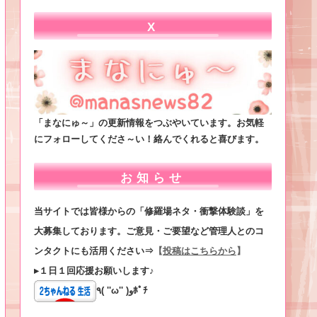
X
「まなにゅ～」の更新情報をつぶやいています。お気軽
にフォローしてくださ～い！絡んでくれると喜びます。
お知らせ
当サイトでは皆様からの「修羅場ネタ・衝撃体験談」を
大募集しております。ご意見・ご要望など管理人とのコ
ンタクトにも活用ください⇒
【
投稿はこちらから
】
▸１日１回応援お願いします♪
٩( ''ω'' )وﾎﾟﾁ