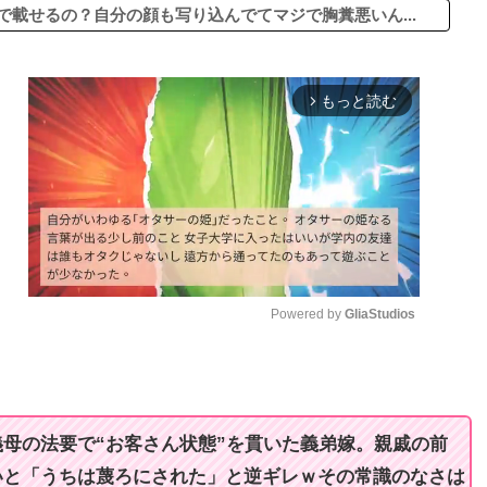
で載せるの？自分の顔も写り込んでてマジで胸糞悪いん...
もっと読む
arrow_forward_ios
Powered by 
GliaStudios
M
u
t
母の法要で“お客さん状態”を貫いた義弟嫁。親戚の前
e
いと「うちは蔑ろにされた」と逆ギレｗその常識のなさは