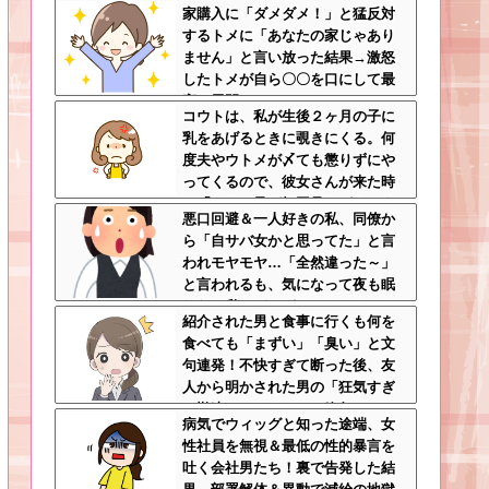
家購入に「ダメダメ！」と猛反対
切心が裏目に出るかもしれない世
するトメに「あなたの家じゃあり
の中怖すぎる
ません」と言い放った結果→激怒
したトメが自ら〇〇を口にして最
高の展開へｗｗｗｗｗｗ
コウトは、私が生後２ヶ月の子に
乳をあげるときに覗きにくる。何
度夫やウトメが〆ても懲りずにや
ってくるので、彼女さんが来た時
に「コウト君が毎回見たがるのよ
悪口回避＆一人好きの私、同僚か
～ｗ」と言うと、彼女さん鬼の形
ら「自サバ女かと思ってた」と言
相でコウトの元へｗ
われモヤモヤ…「全然違った～」
と言われるも、気になって夜も眠
れない私はどこがサバサバ？←ネ
紹介された男と食事に行くも何を
チネチ気にしてる時点で自サバじ
食べても「まずい」「臭い」と文
ゃない
句連発！不快すぎて断った後、友
人から明かされた男の「狂気すぎ
る勘違いシナリオ」に絶句ｗｗ←
病気でウィッグと知った途端、女
手料理食べたいなら素直に言え
性社員を無視＆最低の性的暴言を
吐く会社男たち！裏で告発した結