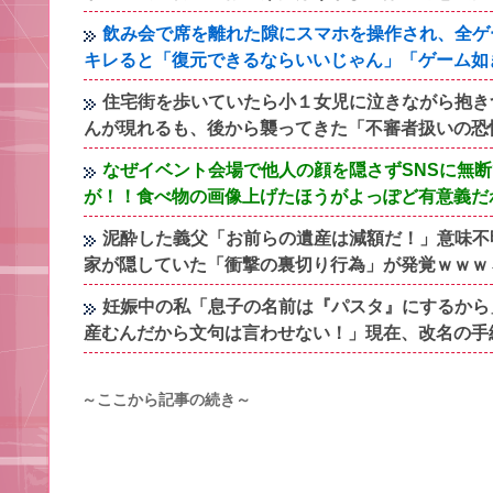
飲み会で席を離れた隙にスマホを操作され、全ゲ
キレると「復元できるならいいじゃん」「ゲーム如
住宅街を歩いていたら小１女児に泣きながら抱き
んが現れるも、後から襲ってきた「不審者扱いの恐
なぜイベント会場で他人の顔を隠さずSNSに無
が！！食べ物の画像上げたほうがよっぽど有意義だ
泥酔した義父「お前らの遺産は減額だ！」意味不
家が隠していた「衝撃の裏切り行為」が発覚ｗｗｗ←
妊娠中の私「息子の名前は『パスタ』にするから
産むんだから文句は言わせない！」現在、改名の手
～ここから記事の続き～