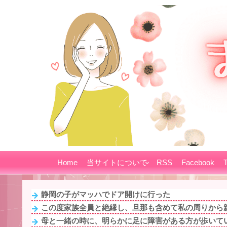
Home
当サイトについて
RSS
Facebook
T
静岡の子がマッハでドア開けに行った
この度家族全員と絶縁し、旦那も含めて私の周りから親
母と一緒の時に、明らかに足に障害がある方が歩いてい