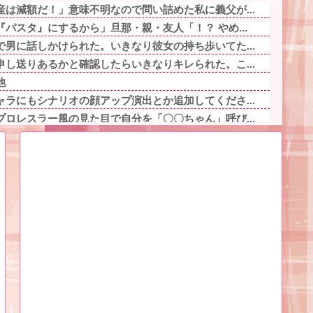
は減額だ！」意味不明なので問い詰めた私に義父が...
パスタ』にするから」旦那・親・友人「！？ やめ...
男に話しかけられた。いきなり彼女の持ち歩いてた...
し送りあるかと確認したらいきなりキレられた。こ...
他
ラにもシナリオの顔アップ演出とか追加してくださ...
ロレスラー風の見た目で自分を「〇〇ちゃん」呼び...
べきバイクｗｗｗｗｗｗｗ他
児に泣きながら抱きつかれた。鍵っ子のピンチに付...
ら最終的には許すかもｗ」って言ったら旦那が突然...
かったんだけど「もう一つ大事な話がある」と言わ...