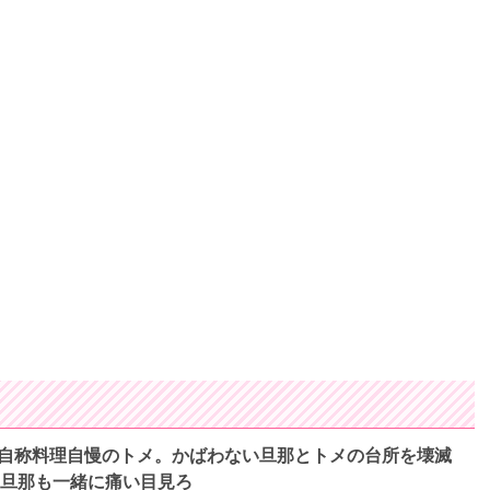
自称料理自慢のトメ。かばわない旦那とトメの台所を壊滅
い旦那も一緒に痛い目見ろ