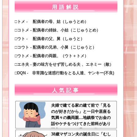
用語解説
□トメ - 配偶者の母、姑（しゅうとめ）
□コトメ - 配偶者の姉妹、小姑（こじゅうとめ）
□ウト - 配偶者の父、舅（しゅうと）
□コウト - 配偶者の兄弟、小舅（こじゅうと）
□ウトメ - 配偶者の両親、（ウト＋トメ）
□エネ夫 - 妻の味方をせず苦しめる夫 、エネミー（敵）
□DQN - 非常識な迷惑行動をとる人達、ヤンキー(不良)
人気記事
夫婦で建てる家の建て前で「見る
のが好きだから」と一日中居座る
気満々の義両親…地鎮祭でお金の
話やケチをつけてきた前科があり
不安しかない←見るのが好きとか
38歳マザコン夫の誕生日に「むし
完全に野次馬の思考