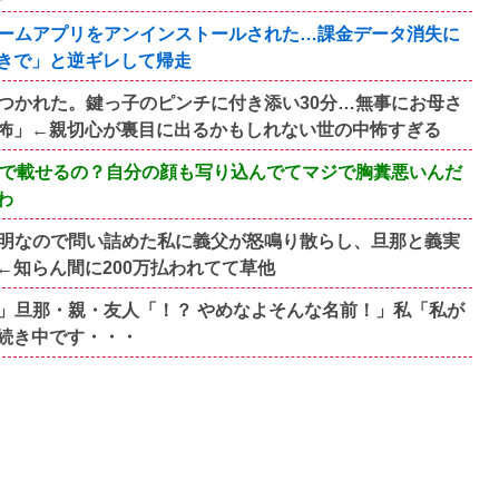
ームアプリをアンインストールされた…課金データ消失に
きで」と逆ギレして帰走
つかれた。鍵っ子のピンチに付き添い30分…無事にお母さ
怖」←親切心が裏目に出るかもしれない世の中怖すぎる
断で載せるの？自分の顔も写り込んでてマジで胸糞悪いんだ
わ
明なので問い詰めた私に義父が怒鳴り散らし、旦那と義実
知らん間に200万払われてて草他
」旦那・親・友人「！？ やめなよそんな名前！」私「私が
続き中です・・・