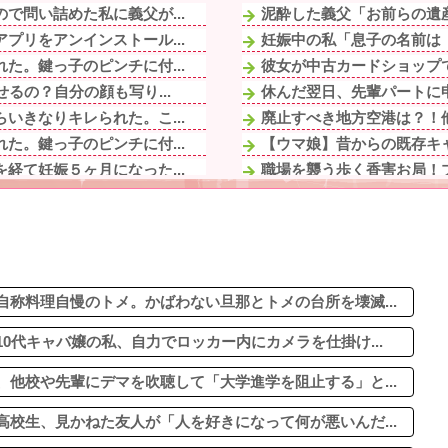
で問い詰めた私に義父が...
泥酔した義父「お前らの遺産
プリをアンインストール...
妊娠中の私「息子の名前は『
た。鍵っ子のピンチに付...
彼女が中古カードショップで
るの？自分の顔も写り...
休んだ翌日、先輩パートに申
いきなりキレられた。こ...
廃止すべき地方空港は？！
た。鍵っ子のピンチに付...
【ウマ娘】昔からの既存キャ
経て妊娠５ヶ月になった...
職場を襲う歩く香害お局！プ
るの？自分の顔も写り...
普通二輪取ったやつが乗る
院。ウトメ『好き嫌いを...
住宅街を歩いていたら小１女
シップをとってくるが...
「まっちゃんぐらい稼いでた
嬢で旦那は元ボーイ
彼にプロポーズされた。嬉し
しばらくカラコンやめ...
称料理自慢のトメ。かばわない旦那とトメの台所を壊滅...
0代キャバ嬢の私、自力でロッカー内にカメラを仕掛け...
他校や先輩にデマを吹聴して「大学進学を阻止する」と...
校生、見かねた友人が「人を好きになって何が悪いんだ...