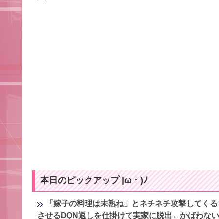
本日のピックアップ |ω・)ﾉ
「嫁子の料理は未熟ね」とネチネチ攻撃してくる
させるDQN返しを仕掛けて実家に脱出←かばわな