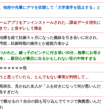
、他校や先輩にデマを吹聴して「大学進学を阻止する」と
ームアプリをアンインストールされた…課金データ消失に
きで」と逆ギレして帰走
治療を経て妊娠５ヶ月になった義妹を引き合いに出され、
愕然←妊娠時期の操作とか超能力者かよ
つかれた。鍵っ子のピンチに付き添い30分…無事にお母さ
怖」←親切心が裏目に出るかもしれない世の中怖すぎる
ｗｗｗｗｗｗ他
ようと思っていたら、とんでもない事実が判明して…
高校生、見かねた友人が「人を好きになって何が悪いんだ
良すぎだろ
断で載せるの？自分の顔も写り込んでてマジで胸糞悪いんだ
わ