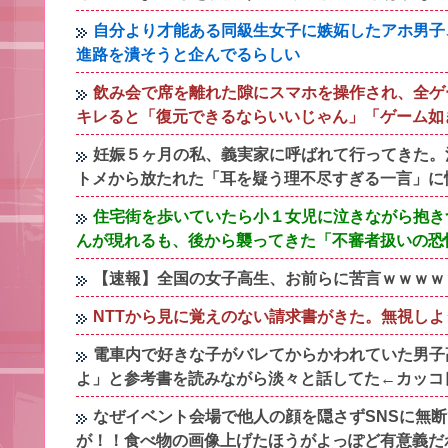
自分より才能ある同級生女子に嫉妬したアホ男子
進路を潰そうと企んでるらしい
飲み会で席を離れた隙にスマホを操作され、全ゲ
キレると「復元できるならいいじゃん」「ゲーム如
妊娠５ヶ月の私、義実家に呼ばれて行ってきた。
トメから放たれた「耳を疑う理不尽すぎる一言」に
住宅街を歩いていたら小１女児に泣きながら抱き
んが現れるも、後から襲ってきた「不審者扱いの恐
【速報】全国の女子高生、お前らに苦言ｗｗｗｗ
NTTから見に覚えのない請求書がきた。無視し
電車内で好きな子がバレてからかわれていた男子
よ」と参考書を読みながら淡々と話してた←カッコ
なぜイベント会場で他人の顔を隠さずSNSに無
が！！食べ物の画像上げたほうがよっぽど有意義だ