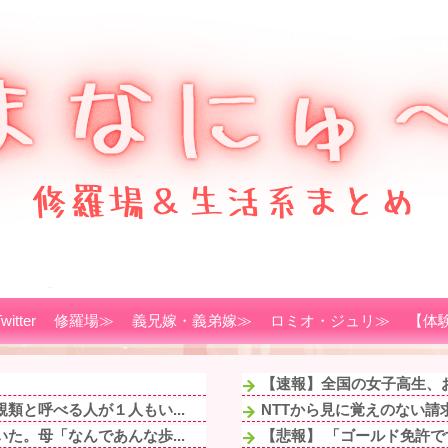
witter
修羅場≫
義兄嫁・義弟嫁≫
ロミオ・ジュリ≫
【体
【速報】全国の女子高生、
類と呼べる人が１人もい...
NTTから見に覚えのない請
た。母「なんであんな歩...
【悲報】 「ゴールド免許で