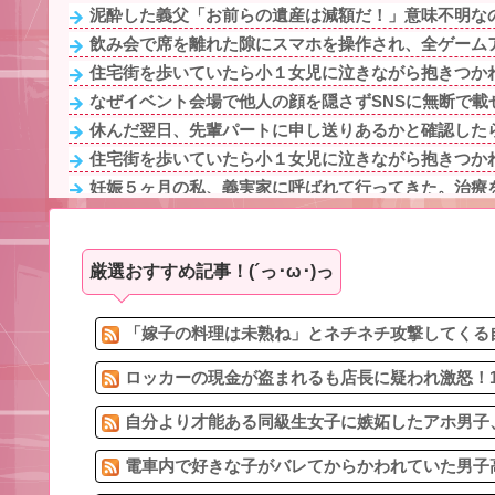
泥酔した義父「お前らの遺産は減額だ！」意味不明なの
飲み会で席を離れた隙にスマホを操作され、全ゲームア
住宅街を歩いていたら小１女児に泣きながら抱きつかれ
なぜイベント会場で他人の顔を隠さずSNSに無断で載せ
休んだ翌日、先輩パートに申し送りあるかと確認したら
住宅街を歩いていたら小１女児に泣きながら抱きつかれ
妊娠５ヶ月の私、義実家に呼ばれて行ってきた。治療を
なぜイベント会場で他人の顔を隠さずSNSに無断で載せ
ウトメに卵入りのお菓子などを食べさせられた息子が入
厳選おすすめ記事！(´っ･ω･)っ
朝6時くらいに軽く目覚めると起きて横に居た妻がスキン
旦那との出会いは親にも言っていない。私は元キャバ
16歳の娘が外見ばかり気にする。バイキン入ってるから
「嫁子の料理は未熟ね」とネチネチ攻撃してくる自
ロッカーの現金が盗まれるも店長に疑われ激怒！1
自分より才能ある同級生女子に嫉妬したアホ男子、
電車内で好きな子がバレてからかわれていた男子高