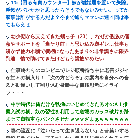
1/5【回る有責カウンター】嫁が離婚届を置いて失踪。
浮気がバレたかと思ったらそうでもないみたい。ってか
家事は誰がするんだよ？今まで通りママンに週４回は来
てもらえば…
幼少期から支えてきた甥っ子（20）、なぜか親族の善
意やサポートを「当たり前」と思い込み逆ギレ…仕事も
続かず他力本願で横柄になったあまりの非常識さに限界
到達！情で助けてきたけどもう親族やめたい
仕事終わりのコンビニでレジ順番待ち中に老害ジジイ
が堂々の横入り！「次の方どうぞ」の案内を自分への合
図と勘違いして割り込む身勝手な俺様思考にイライ
ラ・・・
中学時代に俺だけを執拗にいじめてきた秀才のA！推
薦入試の朝、奴の習性を利用して道端のガラス破片を踏
ませて自転車をパンクさせたｗｗｗざまぁｗｗｗｗｗｗ
妻の流産に「泣いたって生き返らない」と苦笑いする