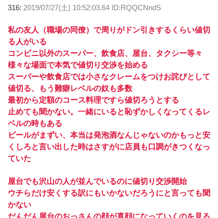
316:
2019/07/27(土) 10:52:03.64 ID:RQQCNndS
私の友人（職場の同僚）で周りがドン引きするくらい値切
る人がいる
コンビニ以外のスーパー、飲食店、屋台、タクシー等々
様々な場面で本気で値切り交渉を始める
スーパーや飲食店では小さなクレームをつけお詫びとして
値切る、もう難癖レベルの奴も多数
最初から定額のコース料理ですら値切ろうとする
止めても聞かない。一緒にいると恥ずかしくなってくるレ
ベルの時もある
ビールがまずい、本当は発泡酒なんじゃないのかもっと安
くしろと言い出した時はさすがに店員も口調がきつくなっ
ていた
屋台でも沢山の人が並んでいるのに値切り交渉開始
ウチらだけ安くする訳にもいかないだろうにと言っても聞
かない
だんだん屋台のおっさんの顔が真顔になっていくのを見る