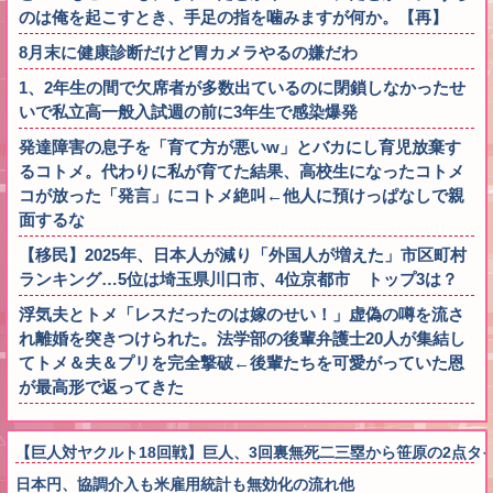
のは俺を起こすとき、手足の指を噛みますが何か。【再】
8月末に健康診断だけど胃カメラやるの嫌だわ
1、2年生の間で欠席者が多数出ているのに閉鎖しなかったせ
いで私立高一般入試週の前に3年生で感染爆発
発達障害の息子を「育て方が悪いw」とバカにし育児放棄す
るコトメ。代わりに私が育てた結果、高校生になったコトメ
コが放った「発言」にコトメ絶叫←他人に預けっぱなしで親
面するな
【移民】2025年、日本人が減り「外国人が増えた」市区町村
ランキング…5位は埼玉県川口市、4位京都市 トップ3は？
浮気夫とトメ「レスだったのは嫁のせい！」虚偽の噂を流さ
れ離婚を突きつけられた。法学部の後輩弁護士20人が集結し
てトメ＆夫＆プリを完全撃破←後輩たちを可愛がっていた恩
が最高形で返ってきた
【巨人対ヤクルト18回戦】巨人、3回裏無死二三塁から笹原の2点
日本円、協調介入も米雇用統計も無効化の流れ他