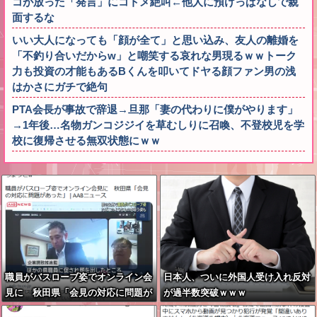
コが放った「発言」にコトメ絶叫←他人に預けっぱなしで親
面するな
いい大人になっても「顔が全て」と思い込み、友人の離婚を
「不釣り合いだからw」と嘲笑する哀れな男現るｗｗトーク
力も投資の才能もあるBくんを叩いてドヤる顔ファン男の浅
はかさにガチで絶句
PTA会長が事故で辞退→旦那「妻の代わりに僕がやります」
→1年後…名物ガンコジジイを草むしりに召喚、不登校児を学
校に復帰させる無双状態にｗｗ
職員がバスローブ姿でオンライン会
日本人、ついに外国人受け入れ反対
見に 秋田県「会見の対応に問題が
が過半数突破ｗｗｗ
あった」