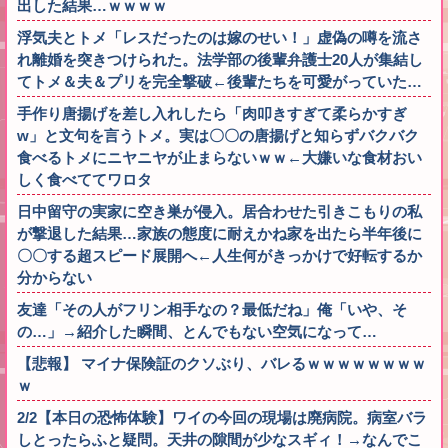
出した結果…ｗｗｗｗ
浮気夫とトメ「レスだったのは嫁のせい！」虚偽の噂を流さ
れ離婚を突きつけられた。法学部の後輩弁護士20人が集結し
てトメ＆夫＆プリを完全撃破←後輩たちを可愛がっていた…
手作り唐揚げを差し入れしたら「肉叩きすぎて柔らかすぎ
w」と文句を言うトメ。実は〇〇の唐揚げと知らずバクバク
食べるトメにニヤニヤが止まらないｗｗ←大嫌いな食材おい
しく食べててワロタ
日中留守の実家に空き巣が侵入。居合わせた引きこもりの私
が撃退した結果…家族の態度に耐えかね家を出たら半年後に
〇〇する超スピード展開へ←人生何がきっかけで好転するか
分からない
友達「その人がフリン相手なの？最低だね」俺「いや、そ
の…」→紹介した瞬間、とんでもない空気になって…
【悲報】 マイナ保険証のクソぶり、バレるｗｗｗｗｗｗｗｗ
ｗ
2/2【本日の恐怖体験】ワイの今回の現場は廃病院。病室バラ
しとったらふと疑問。天井の隙間が少なスギィ！→なんでこ