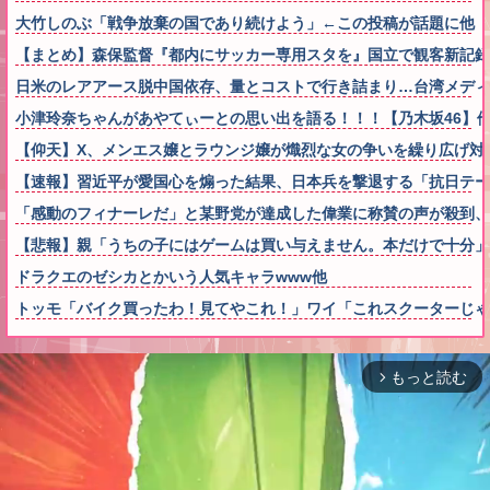
大竹しのぶ「戦争放棄の国であり続けよう」←この投稿が話題に他
【まとめ】森保監督『都内にサッカー専用スタを』国立で観客新記
日米のレアアース脱中国依存、量とコストで行き詰まり…台湾メディ
小津玲奈ちゃんがあやてぃーとの思い出を語る！！！【乃木坂46】
【仰天】X、メンエス嬢とラウンジ嬢が熾烈な女の争いを繰り広げ対戦型にな
【速報】習近平が愛国心を煽った結果、日本兵を撃退する「抗日テーマ
「感動のフィナーレだ」と某野党が達成した偉業に称賛の声が殺到
【悲報】親「うちの子にはゲームは買い与えません。本だけで十分」
ドラクエのゼシカとかいう人気キャラwww他
トッモ「バイク買ったわ！見てやこれ！」ワイ「これスクーターじゃ
もっと読む
arrow_forward_ios