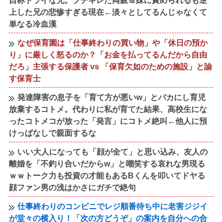
自称ドライな兄。ブチギレた両親＆妹に責められるも逆
上した兄の悲惨すぎる現在←淡々としてるんじゃなくて
単なる冷血漢
なぜ保育園は「仕事終わりの買い物」や「休日の預か
り」に厳しく怒るのか？「お金を払ってるんだから自由
だろ」主張する保護者 vs 「保育欠如のための施設」と諭
す保育士
発達障害の息子を「育て方が悪いw」とバカにし育児
放棄するコトメ。代わりに私が育てた結果、高校生にな
ったコトメコが放った「発言」にコトメ絶叫←他人に預
けっぱなしで親面するな
いい大人になっても「顔が全て」と思い込み、友人の
離婚を「不釣り合いだからw」と嘲笑する哀れな男現る
ｗｗトーク力も投資の才能もあるBくんを叩いてドヤる
顔ファン男の浅はかさにガチで絶句
仕事終わりのコンビニでレジ順番待ち中に老害ジジイ
が堂々の横入り！「次の方どうぞ」の案内を自分への合