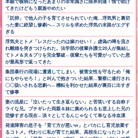
本願で横柄になったあまりの非常識さに限界到達！情で助け
てきたけどもう親族やめたい
「託卵」で他人の子を育てさせられていた俺…浮気男と裏切
った妻に絶望し惨劇へ←スリルを求めた浮気の末路がエグす
ぎる
浮気夫とトメ「レスだったのは嫁のせい！」虚偽の噂を流さ
れ離婚を突きつけられた。法学部の後輩弁護士20人が集結し
てトメ＆夫＆プリを完全撃破←後輩たちを可愛がっていた恩
が最高形で返ってきた
集団暴行の現場に遭遇してしまい、被害女性を守るため「俺
にもやらせろ！」と叫んで抱きついた結果…警察に連行され
〇〇扱いされる悲劇へ←機転を利かせた結果が裏目に出すぎ
て惨事
妻の流産に「泣いたって生き返らない」と苦笑いする自称ド
ライな兄。ブチギレた両親＆妹に責められるも逆上した兄の
悲惨すぎる現在←淡々としてるんじゃなくて単なる冷血漢
発達障害の息子を「育て方が悪いw」とバカにし育児放棄す
るコトメ。代わりに私が育てた結果、高校生になったコトメ