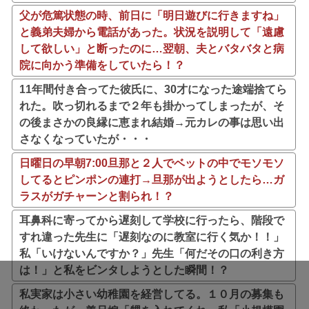
父が危篤状態の時、前日に「明日遊びに行きますね」
と義弟夫婦から電話があった。状況を説明して「遠慮
して欲しい」と断ったのに…翌朝、夫とバタバタと病
院に向かう準備をしていたら！？
11年間付き合ってた彼氏に、30才になった途端捨てら
れた。吹っ切れるまで２年も掛かってしまったが、そ
の後まさかの良縁に恵まれ結婚→元カレの事は思い出
さなくなっていたが・・・
日曜日の早朝7:00旦那と２人でベットの中でモソモソ
してるとピンポンの連打→旦那が出ようとしたら…ガ
ラスがガチャーンと割られ！？
耳鼻科に寄ってから遅刻して学校に行ったら、階段で
すれ違った先生に「遅刻なのに教室に行く気か！！」
私「いけないんですか？」先生「何だその口の利き方
は！」と私をビンタしようとした瞬間！？
私実家は小さい幼稚園を経営してる。１０月の募集も