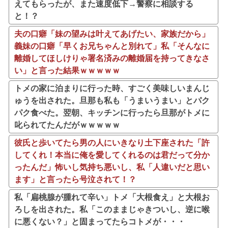
えてもらったが、また速度低下→警察に相談する
と！？
夫の口癖「妹の望みは叶えてあげたい、家族だから」
義妹の口癖「早くお兄ちゃんと別れて」私「そんなに
離婚してほしけりゃ署名済みの離婚届を持ってきなさ
い」と言った結果ｗｗｗｗｗ
トメの家に泊まりに行った時、すごく美味しいまんじ
ゅうを出された。旦那も私も「うまいうまい」とパク
パク食べた。翌朝、キッチンに行ったら旦那がトメに
叱られてたんだがｗｗｗｗｗ
彼氏と歩いてたら男の人にいきなり土下座された「許
してくれ！本当に俺を愛してくれるのは君だって分か
ったんだ」怖いし気持ち悪いし、私「人違いだと思い
ます」と言ったら号泣されて！？
私「扁桃腺が腫れて辛い」トメ「大根食え」と大根お
ろしを出された。私「このままじゃきついし、逆に喉
に悪くない？」と固まってたらコトメが・・・