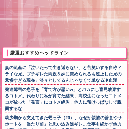
厳選おすすめヘッドライン
妻の流産に「泣いたって生き返らない」と苦笑いする自称ド
ライな兄。ブチギレた両親＆妹に責められるも逆上した兄の
悲惨すぎる現在←淡々としてるんじゃなくて単なる冷血漢
発達障害の息子を「育て方が悪いw」とバカにし育児放棄す
るコトメ。代わりに私が育てた結果、高校生になったコトメ
コが放った「発言」にコトメ絶叫←他人に預けっぱなしで親
面するな
幼少期から支えてきた甥っ子（20）、なぜか親族の善意やサ
ポートを「当たり前」と思い込み逆ギレ…仕事も続かず他力