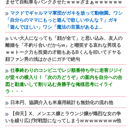
ませて自転車をパンクさせたｗｗｗざまぁｗｗｗｗｗｗ
マクドでギャルママ軍団がガキを放って動物園。ワシ
「自分らのママにもっと遊んで欲しいやんな？」ガキ
「遊んでほしい」ワシ「魔法の言葉があるよ...
いい大人になっても「顔が全て」と思い込み、友人の
離婚を「不釣り合いだからw」と嘲笑する哀れな男現る
ｗｗトーク力も投資の才能もあるBくんを叩いてドヤる
顔ファン男の浅はかさにガチで絶句
仕事終わりのコンビニでレジ順番待ち中に老害ジジイ
が堂々の横入り！「次の方どうぞ」の案内を自分への合
図と勘違いして割り込む身勝手な俺様思考にイライ
ラ・・・
日本円、協調介入も米雇用統計も無効化の流れ他
【仰天】X、メンエス嬢とラウンジ嬢が熾烈な女の争
いを繰り広げ対戦型になってしまうw w w w w w w w他