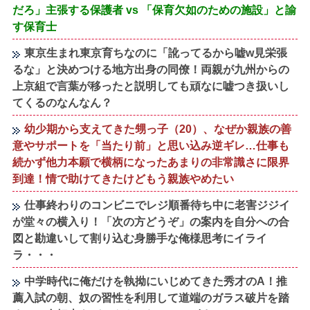
だろ」主張する保護者 vs 「保育欠如のための施設」と諭
す保育士
東京生まれ東京育ちなのに「訛ってるから嘘w見栄張
るな」と決めつける地方出身の同僚！両親が九州からの
上京組で言葉が移ったと説明しても頑なに嘘つき扱いし
てくるのなんなん？
幼少期から支えてきた甥っ子（20）、なぜか親族の善
意やサポートを「当たり前」と思い込み逆ギレ…仕事も
続かず他力本願で横柄になったあまりの非常識さに限界
到達！情で助けてきたけどもう親族やめたい
仕事終わりのコンビニでレジ順番待ち中に老害ジジイ
が堂々の横入り！「次の方どうぞ」の案内を自分への合
図と勘違いして割り込む身勝手な俺様思考にイライ
ラ・・・
中学時代に俺だけを執拗にいじめてきた秀才のA！推
薦入試の朝、奴の習性を利用して道端のガラス破片を踏