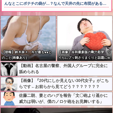
んなとこにポテチの袋が…？なんで天井の先に布団がある…
【朗報】鈴木奈々、今が最も●●と
【画像】令和最新版の剛力彩芽、ワ
のこと(画像あり)
イらにブッ刺さりまくりと話題にw
w w w w w w w w w w w w
【動画】名古屋の警察、外国人グループに完全に
舐められる
【画像】『20代にしか見えない30代女子』がこち
らです←お前らから見てどう？？？？？？？
佐藤二朗、妻とのハグを報告「文〇砲より遥かに
威力は弱いが、僕のノロケ砲をお見舞いする」