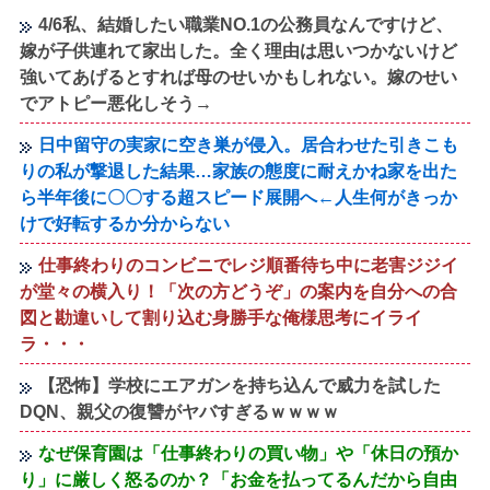
4/6私、結婚したい職業NO.1の公務員なんですけど、
嫁が子供連れて家出した。全く理由は思いつかないけど
強いてあげるとすれば母のせいかもしれない。嫁のせい
でアトピー悪化しそう→
日中留守の実家に空き巣が侵入。居合わせた引きこも
りの私が撃退した結果…家族の態度に耐えかね家を出た
ら半年後に〇〇する超スピード展開へ←人生何がきっか
けで好転するか分からない
仕事終わりのコンビニでレジ順番待ち中に老害ジジイ
が堂々の横入り！「次の方どうぞ」の案内を自分への合
図と勘違いして割り込む身勝手な俺様思考にイライ
ラ・・・
【恐怖】学校にエアガンを持ち込んで威力を試した
DQN、親父の復讐がヤバすぎるｗｗｗｗ
なぜ保育園は「仕事終わりの買い物」や「休日の預か
り」に厳しく怒るのか？「お金を払ってるんだから自由