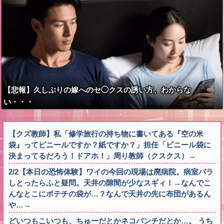
【悲報】久しぶりの嫁へのセ◯クスの誘い方、わからな
い・・・
【クズ教師】私「修学旅行の持ち物に書いてある『空の米
袋』ってビニールですか？紙ですか？」担任「ビニール袋に
決まってるだろう！ドアホ！」周り教師（クスクス）→
2/2【本日の恐怖体験】ワイの今回の現場は廃病院。病室バラ
しとったらふと疑問。天井の隙間が少なスギィ！→なんでこ
んなとこにポテチの袋が…？なんで天井の先に布団があるん
や…→
どいつもこいつも、ちゅーだとかネコパンチだとか…。 うち