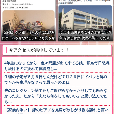
【画像】クソ親「うちの子には絶対
【 つ 】面識ある女性の水筒に"下半
にゲームさせないしテレビも見させ
身"を押し付け"使用不能"にした疑
ない！！！！！」
い 66歳男を「器物損壊」容疑で逮
捕 札幌市
今アクセスが集中しています！
4年生になってから、色々問題が出て来てる娘。私も毎日怒鳴
り続けるのに疲れて体調崩し...
生理の予定が８月６日なんだけど７月２９日にドバッと鮮血
でたから生理かな？って思ったのよね
夫のコレクション捨てたりご飯作らなかったりしても怒らな
かった夫。だから「夫なら何をしてもいい」と思い込んでた
ら…
【家族内争い】 嫁のピアノを兄嫁が欲しがり親も譲れと言い