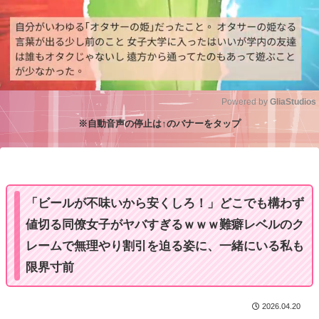
Powered by 
GliaStudios
※自動音声の停止は↑のバナーをタップ
M
u
t
e
「ビールが不味いから安くしろ！」どこでも構わず
値切る同僚女子がヤバすぎるｗｗｗ難癖レベルのク
レームで無理やり割引を迫る姿に、一緒にいる私も
限界寸前
2026.04.20