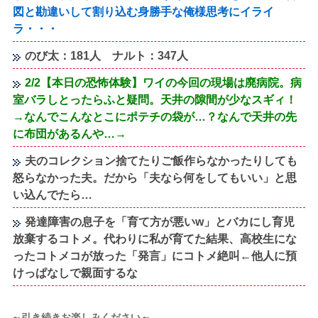
図と勘違いして割り込む身勝手な俺様思考にイライ
ラ・・・
のび太：181人 ナルト：347人
2/2【本日の恐怖体験】ワイの今回の現場は廃病院。病
室バラしとったらふと疑問。天井の隙間が少なスギィ！
→なんでこんなとこにポテチの袋が…？なんで天井の先
に布団があるんや…→
夫のコレクション捨てたりご飯作らなかったりしても
怒らなかった夫。だから「夫なら何をしてもいい」と思
い込んでたら…
発達障害の息子を「育て方が悪いw」とバカにし育児
放棄するコトメ。代わりに私が育てた結果、高校生にな
ったコトメコが放った「発言」にコトメ絶叫←他人に預
けっぱなしで親面するな
～引き続きお楽しみください～