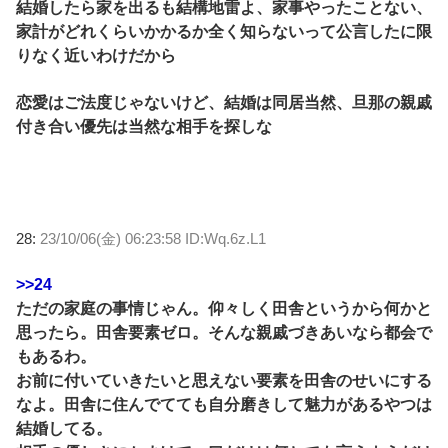
結婚したら家を出るも結構地雷よ、家事やったことない、
家計がどれくらいかかるか全く知らないって公言したに限
りなく近いわけだから
恋愛はご法度じゃないけど、結婚は同居当然、旦那の親戚
付き合い優先は当然な相手を探しな
28:
23/10/06(金) 06:23:58 ID:Wq.6z.L1
>>24
ただの家庭の事情じゃん。仰々しく田舎というから何かと
思ったら。田舎要素ゼロ。そんな親戚づきあいなら都会で
もあるわ。
お前に付いていきたいと思えない要素を田舎のせいにする
なよ。田舎に住んでてても自分磨きして魅力があるやつは
結婚してる。