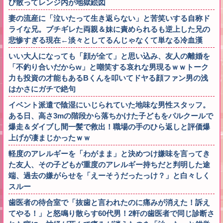
び散ってレンジ内が地獄絵図
妻の流産に「泣いたって生き返らない」と苦笑いする自称ド
ライな兄。ブチギレた両親＆妹に責められるも逆上した兄の
悲惨すぎる現在←淡々としてるんじゃなくて単なる冷血漢
いい大人になっても「顔が全て」と思い込み、友人の離婚を
「不釣り合いだからw」と嘲笑する哀れな男現るｗｗトーク
力も投資の才能もあるBくんを叩いてドヤる顔ファン男の浅
はかさにガチで絶句
イベント派遣で陰湿にいじられていた地味な男性スタッフ。
ある日、高さ3mの階段から落ちかけた子どもをパルクールで
爆走＆ダイブし間一髪で救出！職場の手のひら返しと評価爆
上げが凄まじかったｗｗ
軽度のアレルギーを「わがまま」と決めつけ嫌味を言ってき
た友人、その子どもが重度のアレルギー持ちだと判明した途
端、過去の嫌がらせを「えーそうだったっけ？」と白々しく
スルー
歯医者の待合室で「抜歯と言われたのに痛みが消えた！訴え
てやる！」と怒鳴り散らす60代男！2軒の歯医者で同じ診断さ