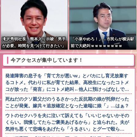
滝沢秀明社長、熊本入り示唆「男手
「小泉やめろ！」→市民らが横浜駅
が必要。時間を見つけて行きたい」
前で大絶叫ｗｗｗｗｗｗｗｗ
今アクセスが集中しています！
発達障害の息子を「育て方が悪いw」とバカにし育児放棄す
るコトメ。代わりに私が育てた結果、高校生になったコトメ
コが放った「発言」にコトメ絶叫←他人に預けっぱなしで…
死ねだのクソ親父だのうるさかった反抗期の娘が托卵だった
ことが発覚。嫁共々追放確定となった途端に娘「」…はぁ？
ウトのセクハラを夫に泣いて訴えても「いいじゃないかその
くらい。我慢してたらご褒美あげるから」と迫られた。夫が
気持ち悪くて悲鳴をあげたら「うるさい」とグーで殴ら…