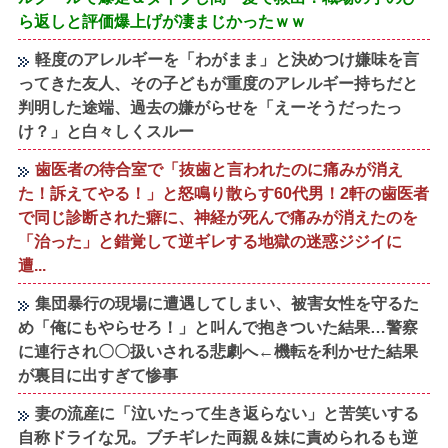
ら返しと評価爆上げが凄まじかったｗｗ
軽度のアレルギーを「わがまま」と決めつけ嫌味を言
ってきた友人、その子どもが重度のアレルギー持ちだと
判明した途端、過去の嫌がらせを「えーそうだったっ
け？」と白々しくスルー
歯医者の待合室で「抜歯と言われたのに痛みが消え
た！訴えてやる！」と怒鳴り散らす60代男！2軒の歯医者
で同じ診断された癖に、神経が死んで痛みが消えたのを
「治った」と錯覚して逆ギレする地獄の迷惑ジジイに
遭...
集団暴行の現場に遭遇してしまい、被害女性を守るた
め「俺にもやらせろ！」と叫んで抱きついた結果…警察
に連行され〇〇扱いされる悲劇へ←機転を利かせた結果
が裏目に出すぎて惨事
妻の流産に「泣いたって生き返らない」と苦笑いする
自称ドライな兄。ブチギレた両親＆妹に責められるも逆