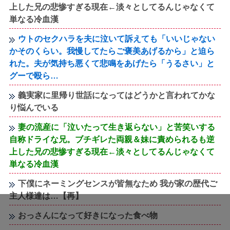
上した兄の悲惨すぎる現在←淡々としてるんじゃなくて
単なる冷血漢
ウトのセクハラを夫に泣いて訴えても「いいじゃない
かそのくらい。我慢してたらご褒美あげるから」と迫ら
れた。夫が気持ち悪くて悲鳴をあげたら「うるさい」と
グーで殴ら…
義実家に里帰り世話になってはどうかと言われてかな
り悩んでいる
妻の流産に「泣いたって生き返らない」と苦笑いする
自称ドライな兄。ブチギレた両親＆妹に責められるも逆
上した兄の悲惨すぎる現在←淡々としてるんじゃなくて
単なる冷血漢
下僕にネーミングセンスが皆無なため 我が家の歴代ご
主人様達は…【再】
おっさんになって好きになった食べ物