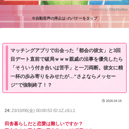
Powered by 
GliaStudios
※自動音声の停止は↑のバナーをタップ
M
u
t
e
マッチングアプリで出会った「都会の彼女」と3回
目デート直前で破局ｗｗｗ親戚の法事を優先したら
「そういう付き合いは苦手」と一刀両断。彼女に精
一杯の歩み寄りをみせたが…“さよならメッセー
ジ”で強制終了！？
2026.04.19
24:
23/10/06(金) 00:00:53 ID:1Z.z8.L1
田舎暮らしだと恋愛は難しいですか？