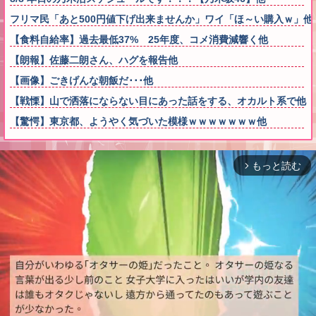
フリマ民「あと500円値下げ出来ませんか」ワイ「ほ～い購入ｗ」他
【食料自給率】過去最低37% 25年度、コメ消費減響く他
【朗報】佐藤二朗さん、ハグを報告他
【画像】ごきげんな朝飯だ･･･他
【戦慄】山で洒落にならない目にあった話をする、オカルト系で他
【驚愕】東京都、ようやく気づいた模様ｗｗｗｗｗｗｗ他
もっと読む
arrow_forward_ios