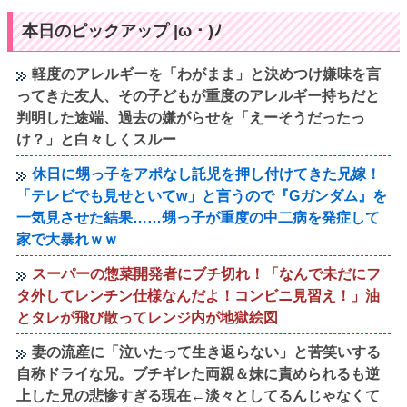
本日のピックアップ |ω・)ﾉ
軽度のアレルギーを「わがまま」と決めつけ嫌味を言
ってきた友人、その子どもが重度のアレルギー持ちだと
判明した途端、過去の嫌がらせを「えーそうだったっ
け？」と白々しくスルー
休日に甥っ子をアポなし託児を押し付けてきた兄嫁！
「テレビでも見せといてw」と言うので『Gガンダム』を
一気見させた結果……甥っ子が重度の中二病を発症して
家で大暴れｗｗ
スーパーの惣菜開発者にブチ切れ！「なんで未だにフ
タ外してレンチン仕様なんだよ！コンビニ見習え！」油
とタレが飛び散ってレンジ内が地獄絵図
妻の流産に「泣いたって生き返らない」と苦笑いする
自称ドライな兄。ブチギレた両親＆妹に責められるも逆
上した兄の悲惨すぎる現在←淡々としてるんじゃなくて