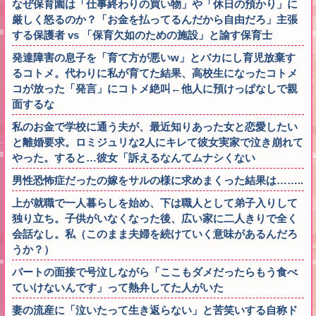
なぜ保育園は「仕事終わりの買い物」や「休日の預かり」に
厳しく怒るのか？「お金を払ってるんだから自由だろ」主張
する保護者 vs 「保育欠如のための施設」と諭す保育士
発達障害の息子を「育て方が悪いw」とバカにし育児放棄す
るコトメ。代わりに私が育てた結果、高校生になったコトメ
コが放った「発言」にコトメ絶叫←他人に預けっぱなしで親
面するな
私のお金で学校に通う夫が、最近知りあった女と恋愛したい
と離婚要求。ロミジュリな2人にキレて彼女実家で泣き崩れて
やった。すると…彼女「訴えるなんてムナシくない
男性恐怖症だったの嫁をサルの様に求めまくった結果は……..
上が就職で一人暮らしを始め、下は職人として弟子入りして
独り立ち。子供がいなくなった後、広い家に二人きりで全く
会話なし。私（このまま夫婦を続けていく意味があるんだろ
うか？）
パートの面接で号泣しながら「ここもダメだったらもう食べ
ていけないんです」って熱弁してた人がいた
妻の流産に「泣いたって生き返らない」と苦笑いする自称ド