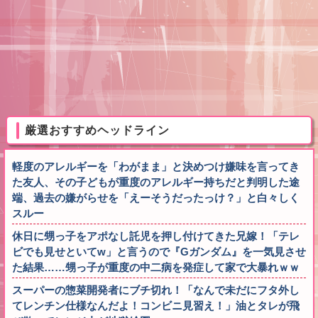
厳選おすすめヘッドライン
軽度のアレルギーを「わがまま」と決めつけ嫌味を言ってき
た友人、その子どもが重度のアレルギー持ちだと判明した途
端、過去の嫌がらせを「えーそうだったっけ？」と白々しく
スルー
休日に甥っ子をアポなし託児を押し付けてきた兄嫁！「テレ
ビでも見せといてw」と言うので『Gガンダム』を一気見させ
た結果……甥っ子が重度の中二病を発症して家で大暴れｗｗ
スーパーの惣菜開発者にブチ切れ！「なんで未だにフタ外し
てレンチン仕様なんだよ！コンビニ見習え！」油とタレが飛