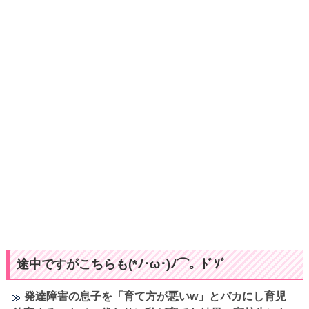
途中ですがこちらも(*ﾉ･ω･)ﾉ⌒。ﾄﾞｿﾞ
発達障害の息子を「育て方が悪いw」とバカにし育児