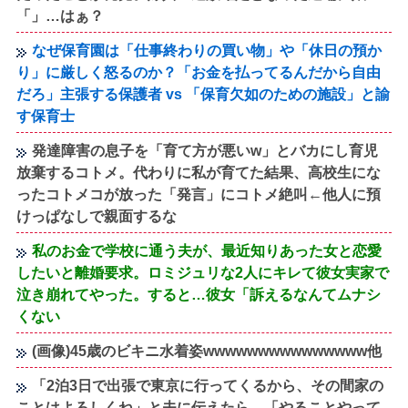
「」…はぁ？
なぜ保育園は「仕事終わりの買い物」や「休日の預か
り」に厳しく怒るのか？「お金を払ってるんだから自由
だろ」主張する保護者 vs 「保育欠如のための施設」と諭
す保育士
発達障害の息子を「育て方が悪いw」とバカにし育児
放棄するコトメ。代わりに私が育てた結果、高校生にな
ったコトメコが放った「発言」にコトメ絶叫←他人に預
けっぱなしで親面するな
私のお金で学校に通う夫が、最近知りあった女と恋愛
したいと離婚要求。ロミジュリな2人にキレて彼女実家で
泣き崩れてやった。すると…彼女「訴えるなんてムナシ
くない
(画像)45歳のビキニ水着姿wwwwwwwwwwwwwww他
「2泊3日で出張で東京に行ってくるから、その間家の
ことはよろしくね」と夫に伝えたら、「やることやって