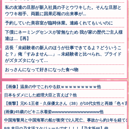
私の友達の旦那が新入社員の子とウワキした。そんな旦那と
ウワキ相手、両親に因果応報の出来事が...
予約していた美容室が臨時休業。連絡くれてもいいのに
下僕にネーミングセンスが皆無なため 我が家の歴代ご主人様
達は…【再】
店長「未経験者の新人のほうが仕事できてるよ？どういうこ
と？」俺「すみません…」→未経験者と比べられ、プライド
がズタズタになって…
おっさんになって好きになった食べ物
【画像】温泉の中でこれやる奴ｗｗｗｗｗｗｗｗｗ他
日本をダメにした総理大臣と言えば？他
【衝撃】元K-1王者・久保優太さん（38）が10代女性と再婚「色
(画像)45歳のビキニ水着姿wwwwwwwwwwwwwww他
中国海警局と中国海軍の船が衝突で2人死亡、事故から約1年を経て
8/8 本日の乃木活スケジュールです！！！【乃木坂46】他