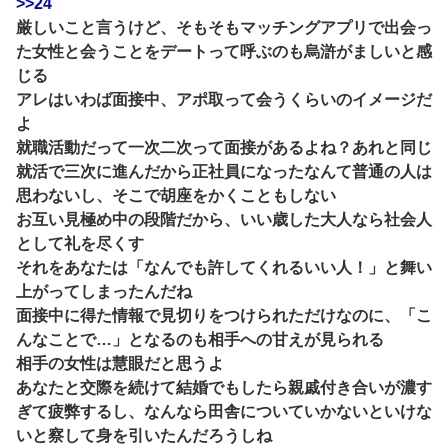
>>24
厳しいこと言うけど、そもそもマッチングアプリで出会っ
た女性と会うことをデートって呼ぶのも烏滸がましいと感
じる
アレはいわば面接中、アポ取って会うくらいのイメージだ
よ
就職活動だって一次二次って面接があるよね？あれと同じ
就活で三次に進んだから正社員になったなんて普通の人は
思わないし、そこで胡座をかくこともしない
お互い見極め中の段階だから、いい歳した大人なら社会人
として礼を尽くす
それをあなたは「なんでも許してくれるいい人！」と舞い
上がってしまったんだね
面接中に得た情報で見切りをつけられただけなのに、「こ
んなことで…」となるのも相手への甘えが見られる
相手の女性は慧眼だと思うよ
あなたと交際を続けて結婚でもしたら親戚付き合いが濃す
ぎて疲弊するし、なんなら田舎についていかないといけな
いと察して身を引いたんだろうしね