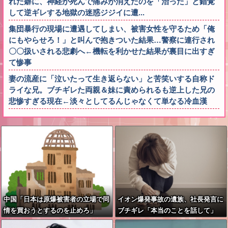
れた癖に、神経が死んで痛みが消えたのを「治った」と錯覚
して逆ギレする地獄の迷惑ジジイに遭...
集団暴行の現場に遭遇してしまい、被害女性を守るため「俺
にもやらせろ！」と叫んで抱きついた結果…警察に連行され
〇〇扱いされる悲劇へ←機転を利かせた結果が裏目に出すぎ
て惨事
妻の流産に「泣いたって生き返らない」と苦笑いする自称ド
ライな兄。ブチギレた両親＆妹に責められるも逆上した兄の
悲惨すぎる現在←淡々としてるんじゃなくて単なる冷血漢
中国「日本は原爆被害者の立場で同
イオン爆発事故の遺族、社長発言に
情を買おうとするのを止めろ」
ブチギレ「本当のことを話して」