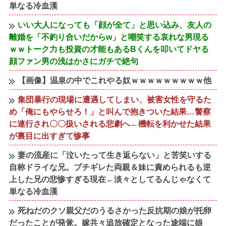
単なる冷血漢
いい大人になっても「顔が全て」と思い込み、友人の
離婚を「不釣り合いだからw」と嘲笑する哀れな男現る
ｗｗトーク力も投資の才能もあるBくんを叩いてドヤる
顔ファン男の浅はかさにガチで絶句
【画像】温泉の中でこれやる奴ｗｗｗｗｗｗｗｗｗ他
集団暴行の現場に遭遇してしまい、被害女性を守るた
め「俺にもやらせろ！」と叫んで抱きついた結果…警察
に連行され〇〇扱いされる悲劇へ←機転を利かせた結果
が裏目に出すぎて惨事
妻の流産に「泣いたって生き返らない」と苦笑いする
自称ドライな兄。ブチギレた両親＆妹に責められるも逆
上した兄の悲惨すぎる現在←淡々としてるんじゃなくて
単なる冷血漢
死ねだのクソ親父だのうるさかった反抗期の娘が托卵
だったことが発覚。嫁共々追放確定となった途端に娘