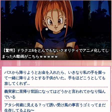
る？！」←これw w w w w w w w
【驚愕】ドラクエ6をとんでもないクオリティでアニメ化してし
まったAI動画がこちらｗｗｗｗｗ
バスから降りようとお金を入れたら、いきなり私の手を握っ
て一緒に降りようとする子供がいた。手をほどこうとしても
放してくれず...
義実家に里帰り世話になってはどうかと言われてかなり悩ん
でいる
アタシ何歳に見える？って誘い受け風の事言うゴミってまだ
生存してるよね〜