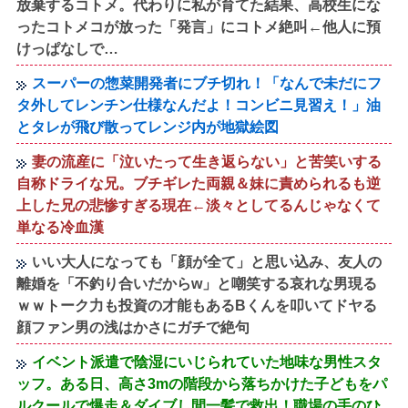
放棄するコトメ。代わりに私が育てた結果、高校生にな
ったコトメコが放った「発言」にコトメ絶叫←他人に預
けっぱなしで…
スーパーの惣菜開発者にブチ切れ！「なんで未だにフ
タ外してレンチン仕様なんだよ！コンビニ見習え！」油
とタレが飛び散ってレンジ内が地獄絵図
妻の流産に「泣いたって生き返らない」と苦笑いする
自称ドライな兄。ブチギレた両親＆妹に責められるも逆
上した兄の悲惨すぎる現在←淡々としてるんじゃなくて
単なる冷血漢
いい大人になっても「顔が全て」と思い込み、友人の
離婚を「不釣り合いだからw」と嘲笑する哀れな男現る
ｗｗトーク力も投資の才能もあるBくんを叩いてドヤる
顔ファン男の浅はかさにガチで絶句
イベント派遣で陰湿にいじられていた地味な男性スタ
ッフ。ある日、高さ3mの階段から落ちかけた子どもをパ
ルクールで爆走＆ダイブし間一髪で救出！職場の手のひ