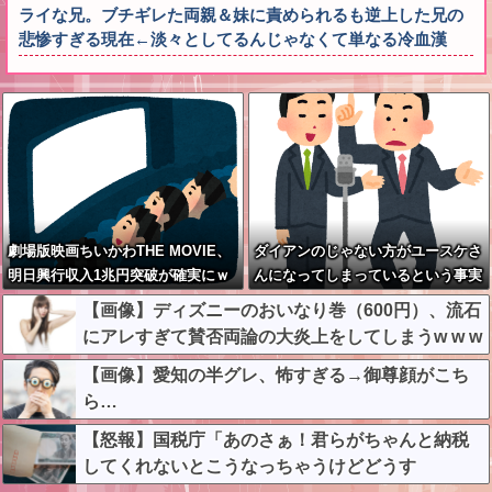
ライな兄。ブチギレた両親＆妹に責められるも逆上した兄の
悲惨すぎる現在←淡々としてるんじゃなくて単なる冷血漢
劇場版映画ちいかわTHE MOVIE、
ダイアンのじゃない方がユースケさ
明日興行収入1兆円突破が確実にｗ
んになってしまっているという事実
ｗｗｗｗｗｗｗｗｗｗｗｗ
←これ
【画像】ディズニーのおいなり巻（600円）、流石
にアレすぎて賛否両論の大炎上をしてしまうw w w
w w w w
【画像】愛知の半グレ、怖すぎる→御尊顔がこち
ら…
【怒報】国税庁「あのさぁ！君らがちゃんと納税
してくれないとこうなっちゃうけどどうす