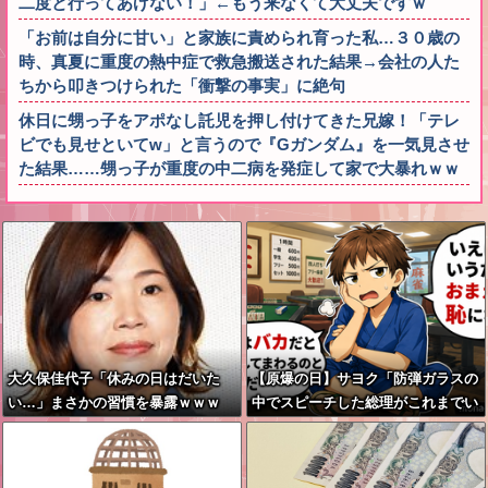
二度と行ってあげない！」←もう来なくて大丈夫ですｗ
「お前は自分に甘い」と家族に責められ育った私…３０歳の
時、真夏に重度の熱中症で救急搬送された結果→会社の人た
ちから叩きつけられた「衝撃の事実」に絶句
休日に甥っ子をアポなし託児を押し付けてきた兄嫁！「テレ
ビでも見せといてw」と言うので『Gガンダム』を一気見させ
た結果……甥っ子が重度の中二病を発症して家で大暴れｗｗ
大久保佳代子「休みの日はだいた
【原爆の日】サヨク「防弾ガラスの
い…」まさかの習慣を暴露ｗｗｗ
中でスピーチした総理がこれまでい
たんだろうか。オバマ大統領でさ
え、防弾ガラスなんてなかった！」
→石破茂＆オバマ大統領も使ってま