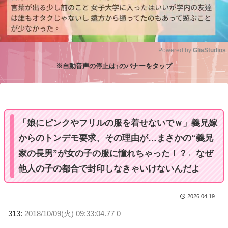
Powered by 
GliaStudios
※自動音声の停止は↑のバナーをタップ
M
u
t
e
「娘にピンクやフリルの服を着せないでｗ」義兄嫁
からのトンデモ要求、その理由が…まさかの“義兄
家の長男”が女の子の服に憧れちゃった！？←なぜ
他人の子の都合で封印しなきゃいけないんだよ
2026.04.19
313:
2018/10/09(火) 09:33:04.77 0