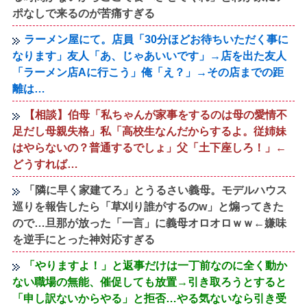
ポなしで来るのが苦痛すぎる
ラーメン屋にて。店員「30分ほどお待ちいただく事に
なります」友人「あ、じゃあいいです」→店を出た友人
「ラーメン店Aに行こう」俺「え？」→その店までの距
離は…
【相談】伯母「私ちゃんが家事をするのは母の愛情不
足だし母親失格」私「高校生なんだからするよ。従姉妹
はやらないの？普通するでしょ」父「土下座しろ！」←
どうすれば…
「隣に早く家建てろ」とうるさい義母。モデルハウス
巡りを報告したら「草刈り誰がするのw」と煽ってきた
ので…旦那が放った「一言」に義母オロオロｗｗ←嫌味
を逆手にとった神対応すぎる
「やりますよ！」と返事だけは一丁前なのに全く動か
ない職場の無能、催促しても放置→引き取ろうとすると
「申し訳ないからやる」と拒否…やる気ないなら引き受