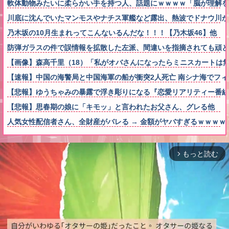
軟体動物みたいに柔らかい手を持つ人、話題にｗｗｗｗ「脳が理解を
川底に沈んでいたマンモスやナチス軍艦など露出、熱波でドナウ川が
乃木坂の10月生まれってこんないるんだな！！！【乃木坂46】他
防弾ガラスの件で誤情報を拡散した左派、間違いを指摘されても頑と
【画像】森高千里（18）「私がオバさんになったらミニスカートは
【速報】中国の海警局と中国海軍の船が衝突2人死亡 南シナ海でフ
【悲報】ゆうちゃみの暴露で浮き彫りになる『恋愛リアリティー番組
【悲報】思春期の娘に「キモッ」と言われたお父さん、グレる他
人気女性配信者さん、全財産がバレる → 金額がヤバすぎるｗｗｗｗ
もっと読む
arrow_forward_ios