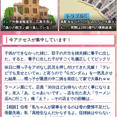
した
ロシア外務省報道官「広島市長は
高配当をうたった「みんなで大家さ
『偽りの呪文』繰り返している」
ん」→実態は2881億円の債務超過
平和宣言を非難
今アクセスが集中しています！
子供ができなかった姉に、双子の片方を姉夫婦に養子に出し
た。すると、養子に出した子がすごく礼儀正しくてビックリ
休日に甥っ子をアポなし託児を押し付けてきた兄嫁！「テレ
ビでも見せといてw」と言うので『Gガンダム』を一気見させ
た結果……甥っ子が重度の中二病を発症して家で大暴れｗｗ
ラーメン屋にて。店員「30分ほどお待ちいただく事になりま
す」友人「あ、じゃあいいです」→店を出た友人「ラーメン
店Aに行こう」俺「え？」→その店までの距離は…
【相談】伯母「私ちゃんが家事をするのは母の愛情不足だし
母親失格」私「高校生なんだからするよ。従姉妹はやらない