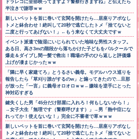
ドラレコに全部映ってますよ？警察行きますね」と伝えたら
半泣きで謝罪ｗｗ
新しいペットを首に巻いて玄関を開けたら…居座りアポなし
トメと鉢合わせ！絶叫して20秒で逃亡したトメ「捨てないと
二度と行ってあげない！」←もう来なくて大丈夫ですｗ
イベント派遣で陰湿にいじられていた地味な男性スタッフ。
ある日、高さ3mの階段から落ちかけた子どもをパルクールで
爆走＆ダイブし間一髪で救出！職場の手のひら返しと評価爆
上げが凄まじかったｗｗ
「隣に早く家建てろ」とうるさい義母。モデルハウス巡りを
報告したら「草刈り誰がするのw」と煽ってきたので…旦那
が放った「一言」に義母オロオロｗｗ←嫌味を逆手にとった
神対応すぎる
鍵失くした男「45分だけ部屋に入れろ！何もしないから！」
→女子大生「無理です（警察呼びます）」→男「熱中症にな
れってか！使えないな！」完全に不審者で草ｗｗｗ
新しいペットを首に巻いて玄関を開けたら…居座りアポなし
トメと鉢合わせ！絶叫して20秒で逃亡したトメ「捨てないと