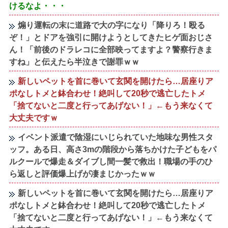
けるなよ・・・
煽り運転の末に道路で大の字になり「降りろ！殴る
ぞ！」とドアを強引に開けようとしてきたヒゲ面おじさ
ん！「前後のドラレコに全部映ってますよ？警察行きま
すね」と伝えたら半泣きで謝罪ｗｗ
新しいペットを首に巻いて玄関を開けたら…居座りア
ポなしトメと鉢合わせ！絶叫して20秒で逃亡したトメ
「捨てないと二度と行ってあげない！」←もう来なくて
大丈夫ですｗ
イベント派遣で陰湿にいじられていた地味な男性スタ
ッフ。ある日、高さ3mの階段から落ちかけた子どもをパ
ルクールで爆走＆ダイブし間一髪で救出！職場の手のひ
ら返しと評価爆上げが凄まじかったｗｗ
新しいペットを首に巻いて玄関を開けたら…居座りア
ポなしトメと鉢合わせ！絶叫して20秒で逃亡したトメ
「捨てないと二度と行ってあげない！」←もう来なくて