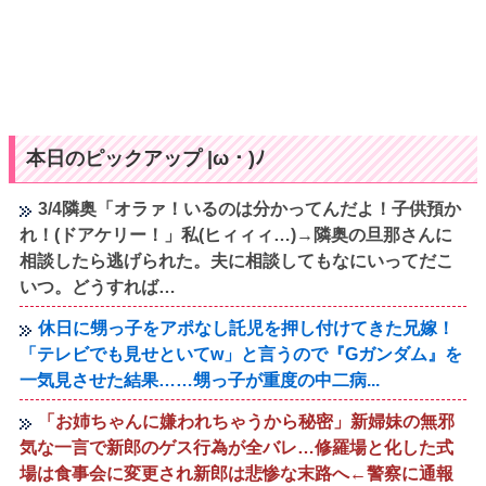
本日のピックアップ |ω・)ﾉ
3/4隣奥「オラァ！いるのは分かってんだよ！子供預か
れ！(ドアケリー！」私(ヒィィィ…)→隣奥の旦那さんに
相談したら逃げられた。夫に相談してもなにいってだこ
いつ。どうすれば…
休日に甥っ子をアポなし託児を押し付けてきた兄嫁！
「テレビでも見せといてw」と言うので『Gガンダム』を
一気見させた結果……甥っ子が重度の中二病...
「お姉ちゃんに嫌われちゃうから秘密」新婦妹の無邪
気な一言で新郎のゲス行為が全バレ…修羅場と化した式
場は食事会に変更され新郎は悲惨な末路へ←警察に通報