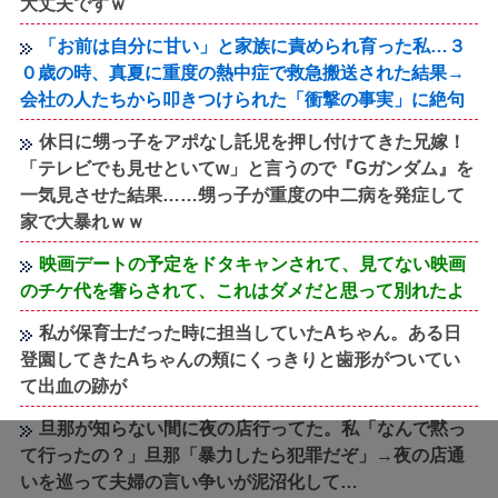
大丈夫ですｗ
「お前は自分に甘い」と家族に責められ育った私…３
０歳の時、真夏に重度の熱中症で救急搬送された結果→
会社の人たちから叩きつけられた「衝撃の事実」に絶句
休日に甥っ子をアポなし託児を押し付けてきた兄嫁！
「テレビでも見せといてw」と言うので『Gガンダム』を
一気見させた結果……甥っ子が重度の中二病を発症して
家で大暴れｗｗ
映画デートの予定をドタキャンされて、見てない映画
のチケ代を奢らされて、これはダメだと思って別れたよ
私が保育士だった時に担当していたAちゃん。ある日
登園してきたAちゃんの頬にくっきりと歯形がついてい
て出血の跡が
旦那が知らない間に夜の店行ってた。私「なんで黙っ
て行ったの？」旦那「暴力したら犯罪だぞ」→夜の店通
いを巡って夫婦の言い争いが泥沼化して…