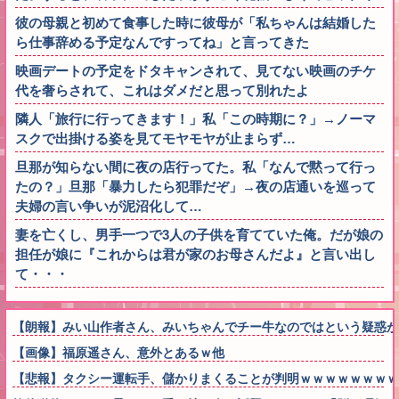
彼の母親と初めて食事した時に彼母が「私ちゃんは結婚した
ら仕事辞める予定なんですってね」と言ってきた
映画デートの予定をドタキャンされて、見てない映画のチケ
代を奢らされて、これはダメだと思って別れたよ
隣人「旅行に行ってきます！」私「この時期に？」→ノーマ
スクで出掛ける姿を見てモヤモヤが止まらず…
旦那が知らない間に夜の店行ってた。私「なんで黙って行っ
たの？」旦那「暴力したら犯罪だぞ」→夜の店通いを巡って
夫婦の言い争いが泥沼化して…
妻を亡くし、男手一つで3人の子供を育てていた俺。だが娘の
担任が娘に『これからは君が家のお母さんだよ』と言い出し
て・・・
【朗報】みい山作者さん、みいちゃんでチー牛なのではという疑惑が
【画像】福原遥さん、意外とあるｗ他
【悲報】タクシー運転手、儲かりまくることが判明ｗｗｗｗｗｗｗｗ