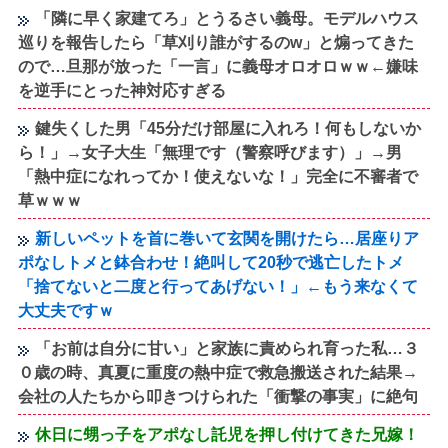
「隣に早く家建てろ」とうるさい義母。モデルハウス
巡りを報告したら「草刈り誰がするのw」と煽ってきた
ので…旦那が放った「一言」に義母オロオロｗｗ←嫌味
を逆手にとった神対応すぎる
鍵失くした男「45分だけ部屋に入れろ！何もしないか
ら！」→女子大生「無理です（警察呼びます）」→男
「熱中症になれってか！使えないな！」完全に不審者で
草ｗｗｗ
新しいペットを首に巻いて玄関を開けたら…居座りア
ポなしトメと鉢合わせ！絶叫して20秒で逃亡したトメ
「捨てないと二度と行ってあげない！」←もう来なくて
大丈夫ですｗ
「お前は自分に甘い」と家族に責められ育った私…３
０歳の時、真夏に重度の熱中症で救急搬送された結果→
会社の人たちから叩きつけられた「衝撃の事実」に絶句
休日に甥っ子をアポなし託児を押し付けてきた兄嫁！