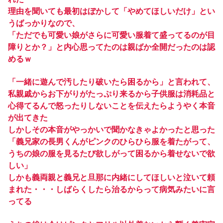
理由を聞いても最初はぼかして「やめてほしいだけ」とい
うばっかりなので、
「ただでも可愛い娘がさらに可愛い服着て盛ってるのが目
障りとか？」と内心思ってたのは親ばか全開だったのは認
めるｗ
「一緒に遊んで汚したり破いたら困るから」と言われて、
私親戚からお下がりがたっぷり来るから子供服は消耗品と
心得てるんで怒ったりしないことを伝えたらようやく本音
が出てきた
しかしその本音がやっかいで聞かなきゃよかったと思った
「義兄家の長男くんがピンクのひらひら服を着たがって、
うちの娘の服を見るたび欲しがって困るから着せないで欲
しい」
しかも義両親と義兄と旦那に内緒にしてほしいと泣いて頼
まれた・・・しばらくしたら治るからって病気みたいに言
ってる