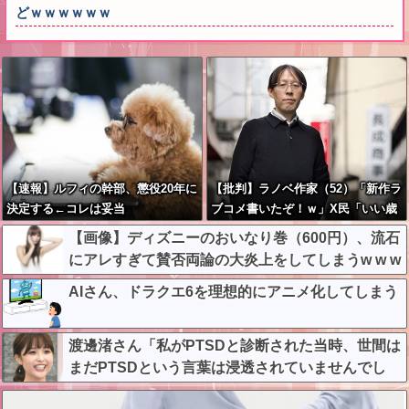
どｗｗｗｗｗｗ
【速報】ルフィの幹部、懲役20年に
【批判】ラノベ作家（52）「新作ラ
決定する←コレは妥当
ブコメ書いたぞ！ｗ」X民「いい歳
か？？？？？？？
こいてラブコメ（笑）恥ずかしくな
【画像】ディズニーのおいなり巻（600円）、流石
いの？」←やめたれｗと話題に
にアレすぎて賛否両論の大炎上をしてしまうw w w
w w w w
AIさん、ドラクエ6を理想的にアニメ化してしまう
渡邊渚さん「私がPTSDと診断された当時、世間は
まだPTSDという言葉は浸透されていませんでし
た」