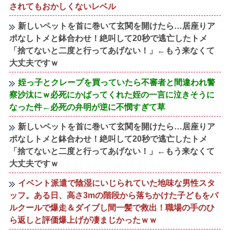
されてもおかしくないレベル
新しいペットを首に巻いて玄関を開けたら…居座りア
ポなしトメと鉢合わせ！絶叫して20秒で逃亡したトメ
「捨てないと二度と行ってあげない！」←もう来なくて
大丈夫ですｗ
姪っ子とクレープを買っていたら不審者と間違われ警
察沙汰にｗ必死にかばってくれた姪の一言に泣きそうに
なった件←必死の弁明が逆に不憫すぎて草
新しいペットを首に巻いて玄関を開けたら…居座りア
ポなしトメと鉢合わせ！絶叫して20秒で逃亡したトメ
「捨てないと二度と行ってあげない！」←もう来なくて
大丈夫ですｗ
イベント派遣で陰湿にいじられていた地味な男性スタ
ッフ。ある日、高さ3mの階段から落ちかけた子どもをパ
ルクールで爆走＆ダイブし間一髪で救出！職場の手のひ
ら返しと評価爆上げが凄まじかったｗｗ