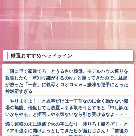
厳選おすすめヘッドライン
「隣に早く家建てろ」とうるさい義母。モデルハウス巡りを
報告したら「草刈り誰がするのw」と煽ってきたので…旦那
が放った「一言」に義母オロオロｗｗ←嫌味を逆手にとった
神対応すぎる
「やりますよ！」と返事だけは一丁前なのに全く動かない職
場の無能、催促しても放置→引き取ろうとすると「申し訳な
いからやる」と拒否…やる気ないなら引き受けるなよ・・・
煽り運転の末に道路で大の字になり「降りろ！殴るぞ！」と
ドアを強引に開けようとしてきたヒゲ面おじさん！「前後の