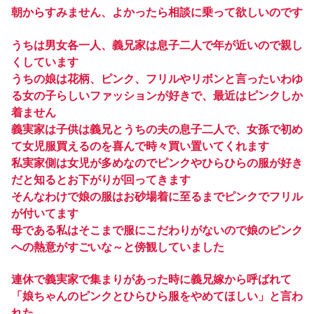
朝からすみません、よかったら相談に乗って欲しいのです
うちは男女各一人、義兄家は息子二人で年が近いので親し
くしています
うちの娘は花柄、ピンク、フリルやリボンと言ったいわゆ
る女の子らしいファッションが好きで、最近はピンクしか
着ません
義実家は子供は義兄とうちの夫の息子二人で、女孫で初め
て女児服買えるのを喜んで時々買い置いてくれます
私実家側は女児が多めなのでピンクやひらひらの服が好き
だと知るとお下がりが回ってきます
そんなわけで娘の服はお砂場着に至るまでピンクでフリル
が付いてます
母である私はそこまで服にこだわりがないので娘のピンク
への熱意がすごいな～と傍観していました
連休で義実家で集まりがあった時に義兄嫁から呼ばれて
「娘ちゃんのピンクとひらひら服をやめてほしい」と言わ
れた