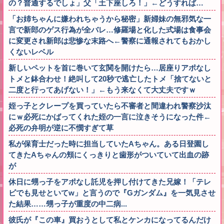
の？普通するでしょ」父「土下座しろ！」←どうすれば…
「お姉ちゃんに嫌われちゃうから秘密」新婦妹の無邪気な一
言で新郎のゲス行為が全バレ…修羅場と化した式場は食事会
に変更され新郎は悲惨な末路へ←警察に通報されてもおかし
くないレベル
新しいペットを首に巻いて玄関を開けたら…居座りアポなし
トメと鉢合わせ！絶叫して20秒で逃亡したトメ「捨てないと
二度と行ってあげない！」←もう来なくて大丈夫ですｗ
姪っ子とクレープを買っていたら不審者と間違われ警察沙汰
にｗ必死にかばってくれた姪の一言に泣きそうになった件←
必死の弁明が逆に不憫すぎて草
私が保育士だった時に担当していたAちゃん。ある日登園し
てきたAちゃんの頬にくっきりと歯形がついていて出血の跡
が
休日に甥っ子をアポなし託児を押し付けてきた兄嫁！「テレ
ビでも見せといてw」と言うので『Gガンダム』を一気見させ
た結果……甥っ子が重度の中二病...
彼氏が『この車』買おうとして私とケンカになってるんだけ