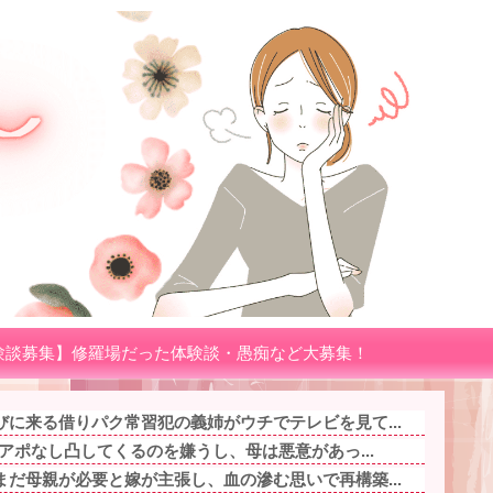
験談募集】修羅場だった体験談・愚痴など大募集！
に来る借りパク常習犯の義姉がウチでテレビを見て...
がアポなし凸してくるのを嫌うし、母は悪意があっ...
だ母親が必要と嫁が主張し、血の滲む思いで再構築...