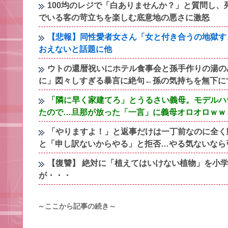
100均のレジで「白ありませんか？」と質問し
でいる客の苛立ちを楽しむ底意地の悪さに激怒
【悲報】同性愛者女さん「女と付き合うの地獄す
おえないと話題に他
ウトの還暦祝いにホテル食事会と孫手作りの湯の
に」図々しすぎる暴言に絶句←孫の気持ちを無下に
「隣に早く家建てろ」とうるさい義母。モデルハ
たので…旦那が放った「一言」に義母オロオロｗｗ
「やりますよ！」と返事だけは一丁前なのに全く
と「申し訳ないからやる」と拒否…やる気ないなら
【復讐】 絶対に「植えてはいけない植物」を小
が・・・
～ここから記事の続き～