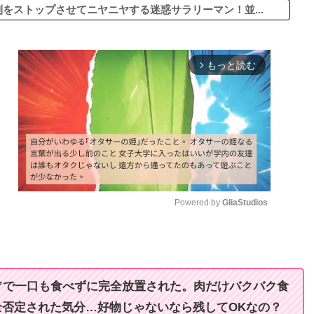
をストップさせてニヤニヤする迷惑サラリーマン！並...
もっと読む
arrow_forward_ios
Powered by 
GliaStudios
M
u
t
”で一口も食べずに完全放置された。肉だけバクバク食
e
否定された気分…好物じゃないなら残してOKなの？