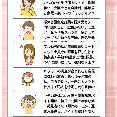
いつめたモラ旦那＆ウトメ！洗脳
の中怖すぎる
解いて弁護士と完全勝利。離婚届
と家電＆裏口への「うっかりアロ
ンアルファ」を残して脱出←悔し
浮気と緊急避妊薬を隠す元カノ！
泣きしながらやることがエグくて
問い詰めると「記憶がない」と逃
草
げ、私を「モラハラ男」認定して
キープ＆おねだり三昧。浮気発覚
後、我慢の限界で他の女性とスピ
フル勤務の私に無職義妹やニート
ード婚した結果ｗｗｗｗｗ
コウト全員分の家事を押し付ける
義家族！早朝4時起き生活に限界。
ついに言い放った「強烈なド直球
正論」に義一族阿鼻叫喚ｗｗ←怠
ロッカーの現金が盗まれるも店長
け者どもに正論のナイフをグサリ
に疑われ激怒！10代キャバ嬢の
私、自力でロッカー内にカメラを
仕掛けて犯人を特定したら同僚の
女だった…警察へ行くと言って止
中学の夏休みに友達と新聞配達バ
められ、加害者に泣かれながら大
イト開始。初日に公園で凄惨な第
揉めして・・・
一発見者になり即辞め…しかし夏
休み最終日、バイトを続けた友人
の身に起きた「更なる悲劇」←こ