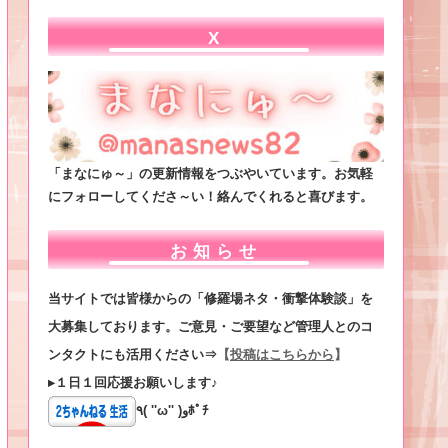
X
「まなにゅ～」の更新情報をつぶやいています。お気軽
にフォローしてくださ～い！絡んでくれると喜びます。
お知らせ
当サイトでは皆様からの「修羅場ネタ・衝撃体験談」を
大募集しております。ご意見・ご要望など管理人とのコ
ンタクトにも活用ください⇒
【
投稿はこちらから
】
▸１日１回応援お願いします♪
٩( ''ω'' )وﾎﾟﾁ