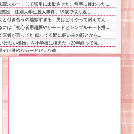
読スルー」して強引に出勤させた。無事に終わった...
期懲役 江別大学生殺人事件、19歳で取り返し...
と付き合うの地獄すぎる、男はどうやって耐えてん...
には「初心者用超賑やかモードとシンプルモード搭...
医者が言ってた 眠ってる間に飼い主の顔とかを...
いけない植物」を小学校に植えた→20年経って見...
思えば微妙なカードだよな他
ゃない！嫁が義妹旦那とフリンしたのよ！」私「D...
ょっと借りたよ」→どうぶつの森を開いた瞬間、村...
おいなり巻（600円）」、卑猥すぎて賛否両論ｗ...
。私は手術したことあるからA型で合ってるし…旦...