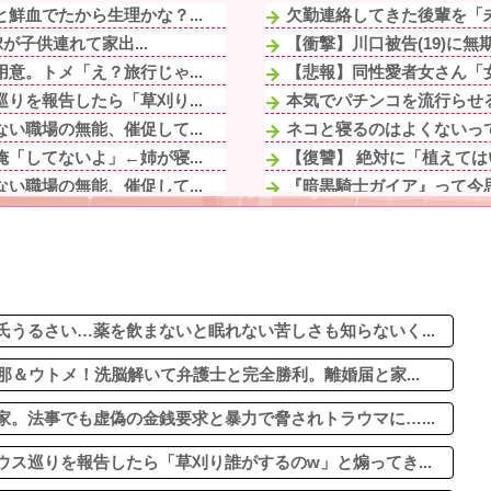
鮮血でたから生理かな？...
欠勤連絡してきた後輩を「未
が子供連れて家出...
【衝撃】川口被告(19)に無
意。トメ「え？旅行じゃ...
【悲報】同性愛者女さん「女
りを報告したら「草刈り...
本気でパチンコを流行らせる
い職場の無能、催促して...
ネコと寝るのはよくないって
「してないよ」←姉が寝...
【復讐】 絶対に「植えては
い職場の無能、催促して...
『暗黒騎士ガイア』って今
には来ようが来まいがど...
トメ「この子は義実家の顔じ
が子供連れて家出...
俺「ゲーム機どこ？」親「ち
モヤ。小さい子連れっ...
【画像あり】ディズニーの「
意。トメ「え？旅行じゃ...
子供の血液型がAB型だった
が苦手な俺との温度差が...
うるさい…薬を飲まないと眠れない苦しさも知らないく...
那＆ウトメ！洗脳解いて弁護士と完全勝利。離婚届と家...
。法事でも虚偽の金銭要求と暴力で脅されトラウマに…...
ス巡りを報告したら「草刈り誰がするのw」と煽ってき...