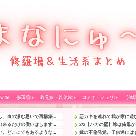
witter
修羅場≫
義兄嫁・義弟嫁≫
ロミオ・ジュリ≫
【体
、血の滲む思いで再構築...
悪ガキを連れて我が家に遊び
来るだけの償いはします...
2/2【バカの壁】嫁は俺母
。どこにでもあるような...
嫁の不倫発覚。子供達にはま