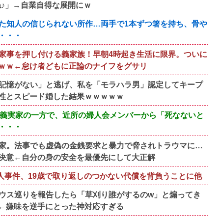
ね♪」→自業自得な展開にｗ
た知人の信じられない所作…両手で1本ずつ箸を持ち、骨や
・・・
家事を押し付ける義家族！早朝4時起き生活に限界。ついに
ｗｗ←怠け者どもに正論のナイフをグサリ
記憶がない」と逃げ、私を「モラハラ男」認定してキープ
性とスピード婚した結果ｗｗｗｗｗ
の義実家の一方で、近所の婦人会メンバーから「死なないと
・・・
家。法事でも虚偽の金銭要求と暴力で脅されトラウマに…
決意←自分の身の安全を最優先にして大正解
殺人事件、19歳で取り返しのつかない代償を背負うことに他
ウス巡りを報告したら「草刈り誰がするのw」と煽ってき
←嫌味を逆手にとった神対応すぎる