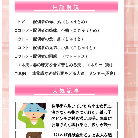
用語解説
□トメ - 配偶者の母、姑（しゅうとめ）
□コトメ - 配偶者の姉妹、小姑（こじゅうとめ）
□ウト - 配偶者の父、舅（しゅうと）
□コウト - 配偶者の兄弟、小舅（こじゅうと）
□ウトメ - 配偶者の両親、（ウト＋トメ）
□エネ夫 - 妻の味方をせず苦しめる夫 、エネミー（敵）
□DQN - 非常識な迷惑行動をとる人達、ヤンキー(不良)
人気記事
住宅街を歩いていたら小１女児に
泣きながら抱きつかれた。鍵っ子
のピンチに付き添い30分…無事に
お母さんが現れるも、後から襲っ
てきた「不審者扱いの恐怖」←親
「ﾀﾋねば保険金出る」と友人を追
切心が裏目に出るかもしれない世