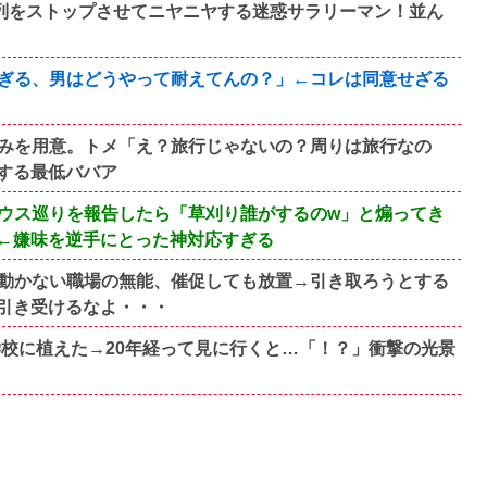
、列をストップさせてニヤニヤする迷惑サラリーマン！並ん
ぎる、男はどうやって耐えてんの？」←コレは同意せざる
みを用意。トメ「え？旅行じゃないの？周りは旅行なの
する最低ババア
ウス巡りを報告したら「草刈り誰がするのw」と煽ってき
←嫌味を逆手にとった神対応すぎる
動かない職場の無能、催促しても放置→引き取ろうとする
引き受けるなよ・・・
学校に植えた→20年経って見に行くと…「！？」衝撃の光景