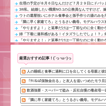
生理の予定が８月６日なんだけど７月２９日にドバッと
3/6私、結婚したい職業NO.1の公務員なんですけど、嫁
ウトの還暦祝いにホテル食事会と孫手作りの湯のみを用
「隣に早く家建てろ」とうるさい義母。モデルハウス巡
「やりますよ！」と返事だけは一丁前なのに全く動かな
姉「下着に違和感がある！イタズラしたでしょ！？」俺
「やりますよ！」と返事だけは一丁前なのに全く動かな
娘夫婦は隔年で顔出しに来たりもするが、爺ちゃんの俺
2/6私、結婚したい職業NO.1の公務員なんですけど、嫁
厳選おすすめ記事！(´っ･ω･)っ
1歳4ヶ月の子どもを連れてコンサートに行く友人にモヤ
ウトの還暦祝いにホテル食事会と孫手作りの湯のみを用
妻はわかりやすい愛情表現を求めるタイプ。でも、それ
人の睡眠と食事に過剰に口を出してくる母親と彼氏
「ﾀﾋねば保険金出る」と友人を追いつめたモラ旦
飲酒強要・スーパーで盗み・反社自慢の毒叔母一家
「隣に早く家建てろ」とうるさい義母。モデルハウ