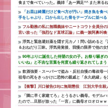
食まで食べていった。義姉「あー満足^^ また来る
「お皿は綺麗だけど食べ方が汚い」焼き魚を食べ
手をしゃぶり、口から出した骨をテーブルに並べる
フル勤務の私に無職義妹やニートコウト全員分の
言い放った「強烈なド直球正論」に義一族阿鼻叫喚
浮気と緊急避妊薬を隠す元カノ！問い詰めると「
＆おねだり三昧。浮気発覚後、我慢の限界で他の女
90年ぶりに誕生した待望の女の子。お祭り騒ぎ
いいね」と不吉な言葉を何度も繰り返されてしまう
飲酒強要・スーパーで盗み・反社自慢の毒叔母一
祖母の死をきっかけに恐怖の親戚と「永久絶縁」を
【衝撃】川口被告(19)に無期懲役 江別大学生
「隣に早く家建てろ」とうるさい義母。モデルハ
たので…旦那が放った「一言」に義母オロオロｗｗ