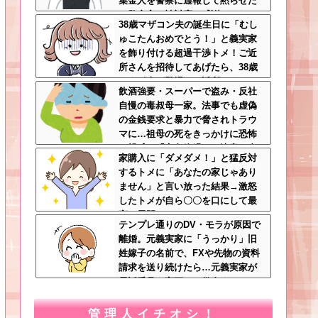
集金人を警察に通報して黙らせた
←警察官の神対応に感謝しかない
38歳マザコン夫の誕生日に「むし
ゅこたんおめでとう！」と義実家
を飾り付ける超過干渉トメ！ご近
所さんを招待してあげたら、38歳
メタボ夫が登場して近所のおじい
飲酒強要・スーパーで盗み・反社
さんが大爆発する事態に
自慢の毒叔母一家。法事でも虚偽
の金銭要求と暴力で脅されトラウ
マに…祖母の死をきっかけに恐怖
の親戚と「永久絶縁」を決意←自
家購入に「ダメダメ！」と猛反対
分の身の安全を最優先にして大正
するトメに「あなたの家じゃあり
解
ません」と言い放った結果→激怒
したトメが自ら〇〇を口にして最
高の展開へｗｗｗｗｗｗ
テンプレ通りのDV・モラが原因で
離婚。元義実家に「うっかり」旧
姓嫁子の名前で、FXや先物の資料
請求を送り続けたら…元義実家が
電話番号を変更し、借金まみれに
なっていた話ｗｗｗｗｗ
管理人イチオシ！