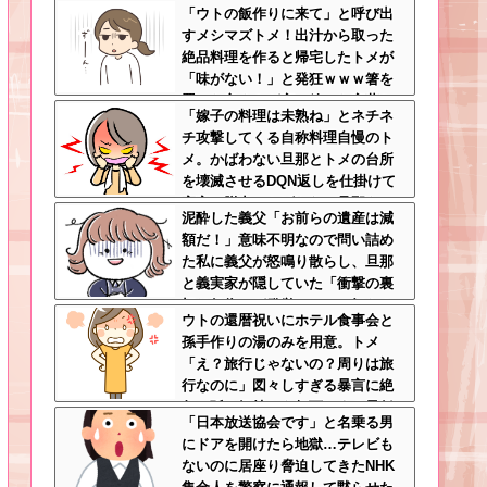
「ウトの飯作りに来て」と呼び出
のバイト先、呪われすぎだろ
すメシマズトメ！出汁から取った
絶品料理を作ると帰宅したトメが
「味がない！」と発狂ｗｗｗ箸を
置いた良ウトが言い放った言葉と
「嫁子の料理は未熟ね」とネチネ
は←良ウトさんの神対応にスカッ
チ攻撃してくる自称料理自慢のト
とする
メ。かばわない旦那とトメの台所
を壊滅させるDQN返しを仕掛けて
実家に脱出←かばわない旦那も一
泥酔した義父「お前らの遺産は減
緒に痛い目見ろ
額だ！」意味不明なので問い詰め
た私に義父が怒鳴り散らし、旦那
と義実家が隠していた「衝撃の裏
切り行為」が発覚ｗｗｗ←知らん
ウトの還暦祝いにホテル食事会と
間に200万払われてて草
孫手作りの湯のみを用意。トメ
「え？旅行じゃないの？周りは旅
行なのに」図々しすぎる暴言に絶
句←孫の気持ちを無下にする最低
「日本放送協会です」と名乗る男
ババア
にドアを開けたら地獄…テレビも
ないのに居座り脅迫してきたNHK