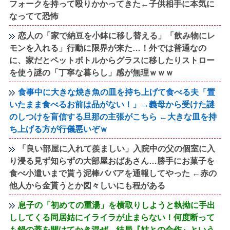
フォークを持って殴りかかってきた←子供相手に本気に
なってて恐怖
恋人の「家で納豆を小鉢に移し替える」「飲み物にレ
モンを入れる」行動に限界が来た…！外では普通なの
に、家だとペットボトルからグラスに移したりストロー
を使う謎の「丁寧な暮らし」感が無理ｗｗｗ
食事中に大きな焼き魚の皿を持ち上げて食べる夫「置
いたまま食べるお前は品がない！」→義母から受けた謎
のしつけを盲信する旦那の主張がこちら ←大きな皿を持
ち上げる方が行儀悪いぞｗ
「良い部屋に入れて羨ましい」入院中の父の個室に入
り浸る見ず知らずの大部屋おばあさん…勝手にお菓子を
食べ小遣いまで貰う泥棒ババアを通報してやった ←赤の
他人から金貰うとか図々しいにも程がある
息子の「初めての重湯」を横取りしようと執拗に手出
ししてくる同居姑にイライラが止まらない！何度断って
も鍋の蓋を開けてかき混ぜ、結局『姑との合作』という