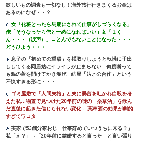
欲しいもの調査も一切なし！海外旅行行きまくるお金は
あるのになぜ・・？
女「化粧とったら馬鹿にされて仕事がしづらくなる」
俺「そうなったら俺と一緒になればいい」女「１く
ん・・・（涙声）」→とんでもないことになった・・・
どうひよう・・・
息子の「初めての重湯」を横取りしようと執拗に手出
ししてくる同居姑にイライラが止まらない！何度断って
も鍋の蓋を開けてかき混ぜ、結局『姑との合作』という
不快すぎる形に・・・
ゴミ屋敷で「人間失格」と夫に暴言を吐かれ自殺を考
えた私…物置で見つけた20年前の謎の「薬草酒」を飲ん
だ直後に起きた信じられない変化 ←薬草酒の効果が劇的
すぎてワロタ
実家で53歳分家おじ「仕事辞めていつうちに来る？」
私「え？」→「20年前に結婚すると言った」と言い張り