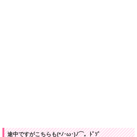
途中ですがこちらも(*ﾉ･ω･)ﾉ⌒。ﾄﾞｿﾞ