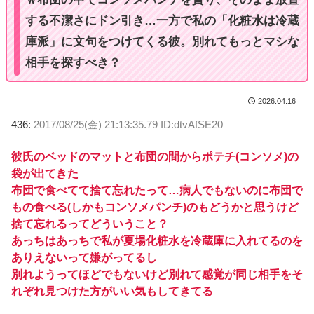
する不潔さにドン引き…一方で私の「化粧水は冷蔵
庫派」に文句をつけてくる彼。別れてもっとマシな
相手を探すべき？
2026.04.16
436:
2017/08/25(金) 21:13:35.79 ID:dtvAfSE20
彼氏のベッドのマットと布団の間からポテチ(コンソメ)の
袋が出てきた
布団で食べてて捨て忘れたって…病人でもないのに布団で
もの食べる(しかもコンソメパンチ)のもどうかと思うけど
捨て忘れるってどういうこと？
あっちはあっちで私が夏場化粧水を冷蔵庫に入れてるのを
ありえないって嫌がってるし
別れようってほどでもないけど別れて感覚が同じ相手をそ
れぞれ見つけた方がいい気もしてきてる