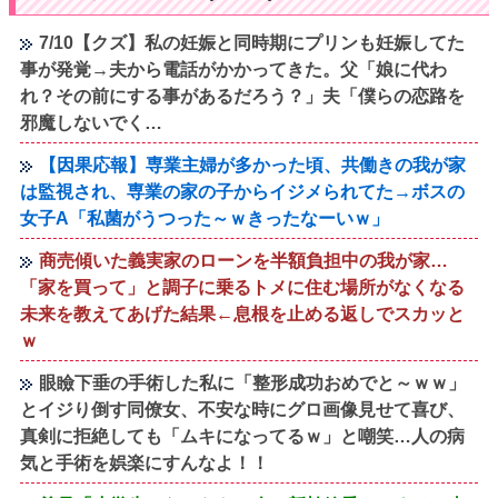
7/10【クズ】私の妊娠と同時期にプリンも妊娠してた
事が発覚→夫から電話がかかってきた。父「娘に代わ
れ？その前にする事があるだろう？」夫「僕らの恋路を
邪魔しないでく…
【因果応報】専業主婦が多かった頃、共働きの我が家
は監視され、専業の家の子からイジメられてた→ボスの
女子A「私菌がうつった～ｗきったなーいｗ」
商売傾いた義実家のローンを半額負担中の我が家…
「家を買って」と調子に乗るトメに住む場所がなくなる
未来を教えてあげた結果←息根を止める返しでスカッと
ｗ
眼瞼下垂の手術した私に「整形成功おめでと～ｗｗ」
とイジり倒す同僚女、不安な時にグロ画像見せて喜び、
真剣に拒絶しても「ムキになってるｗ」と嘲笑…人の病
気と手術を娯楽にすんなよ！！