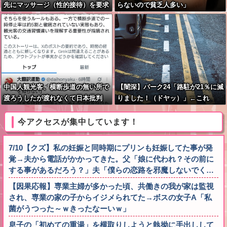
先にマッサージ（性的接待）を要求
らないので貧乏人多い」
してきた」「そうしてやらないと、
笛をうまく吹いてくれないでしょ
う」と主張
中国人観光客、横断歩道の無い所で
【闇深】パーク24「路駐が21％に減
渡ろうしたが渡れなくて日本批判
りました！（ドヤッ）」←これ
今アクセスが集中しています！
7/10【クズ】私の妊娠と同時期にプリンも妊娠してた事が発
覚→夫から電話がかかってきた。父「娘に代われ？その前に
する事があるだろう？」夫「僕らの恋路を邪魔しないでく…
【因果応報】専業主婦が多かった頃、共働きの我が家は監視
され、専業の家の子からイジメられてた→ボスの女子A「私
菌がうつった～ｗきったなーいｗ」
息子の「初めての重湯」を横取りしようと執拗に手出しして