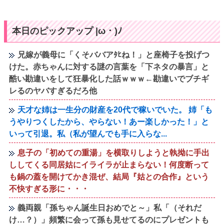
本日のピックアップ |ω・)ﾉ
兄嫁が義母に「くそババアﾀﾋね！」と座椅子を投げつ
けた。赤ちゃんに対する謎の言葉を「下ネタの暴言」と
酷い勘違いをして狂暴化した話ｗｗｗ←勘違いでブチギ
レるのヤバすぎるだろ他
天才な姉は一生分の財産を20代で稼いでいた。 姉「も
うやりつくしたから、やらない！あー楽しかった！」と
いって引退。私（私が望んでも手に入らな...
息子の「初めての重湯」を横取りしようと執拗に手出
ししてくる同居姑にイライラが止まらない！何度断って
も鍋の蓋を開けてかき混ぜ、結局『姑との合作』という
不快すぎる形に・・・
義両親「孫ちゃん誕生日おめでと～」私「（それだ
け…？）」頻繁に会って孫も見せてるのにプレゼントも