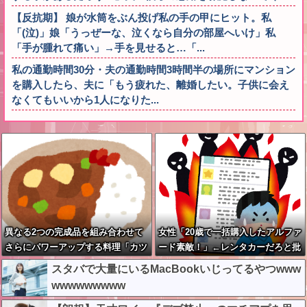
【反抗期】 娘が水筒をぶん投げ私の手の甲にヒット。私
「(泣)」娘「うっぜーな、泣くなら自分の部屋へいけ」私
「手が腫れて痛い」→手を見せると…「...
私の通勤時間30分・夫の通勤時間3時間半の場所にマンション
を購入したら、夫に「もう疲れた、離婚したい。子供に会え
なくてもいいから1人になりた...
異なる2つの完成品を組み合わせて
女性「20歳で一括購入したアルファ
さらにパワーアップする料理「カツ
ード素敵！」←レンタカーだろと批
カレー」以外にない
判殺到
スタバで大量にいるMacBookいじってるやつwww
wwwwwwwww