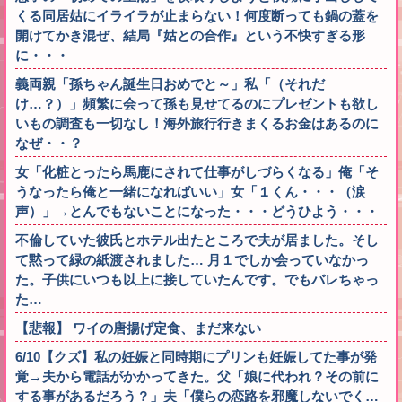
くる同居姑にイライラが止まらない！何度断っても鍋の蓋を
開けてかき混ぜ、結局『姑との合作』という不快すぎる形
に・・・
義両親「孫ちゃん誕生日おめでと～」私「（それだ
け…？）」頻繁に会って孫も見せてるのにプレゼントも欲し
いもの調査も一切なし！海外旅行行きまくるお金はあるのに
なぜ・・？
女「化粧とったら馬鹿にされて仕事がしづらくなる」俺「そ
うなったら俺と一緒になればいい」女「１くん・・・（涙
声）」→とんでもないことになった・・・どうひよう・・・
不倫していた彼氏とホテル出たところで夫が居ました。そし
て黙って緑の紙渡されました… 月１でしか会っていなかっ
た。子供にいつも以上に接していたんです。でもバレちゃっ
た…
【悲報】 ワイの唐揚げ定食、まだ来ない
6/10【クズ】私の妊娠と同時期にプリンも妊娠してた事が発
覚→夫から電話がかかってきた。父「娘に代われ？その前に
する事があるだろう？」夫「僕らの恋路を邪魔しないでく…