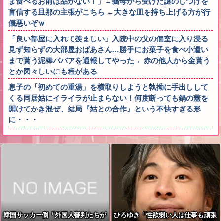
ま食べるお前は品がない！」→義母から受けた謎のしつけを
盲信する旦那の主張がこちら ←大きな皿を持ち上げる方が行
儀悪いぞｗ
「良い部屋に入れて羨ましい」入院中の父の個室に入り浸る
見ず知らずの大部屋おばあさん…勝手にお菓子を食べ小遣い
まで貰う泥棒ババアを通報してやった ←赤の他人から金貰う
とか図々しいにも程がある
息子の「初めての重湯」を横取りしようと執拗に手出しして
くる同居姑にイライラが止まらない！何度断っても鍋の蓋を
開けてかき混ぜ、結局『姑との合作』という不快すぎる形
に・・・
韓国サッカー側「外国人審判たちが
ひろゆき「性欲弱い人は仕事も頑張