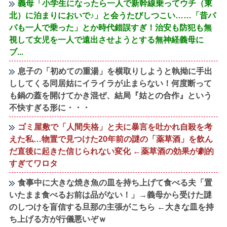
義母「小学生になったら一人で新幹線乗ってウチ（東
北）に泊まりにおいで♪」と会うたびしつこい……「昔パ
パも一人で乗った」とか時代錯誤すぎ！治安も防犯も無
視して女児を一人で遠出させようとする無神経義母に
ブ...
息子の「初めての重湯」を横取りしようと執拗に手出
ししてくる同居姑にイライラが止まらない！何度断って
も鍋の蓋を開けてかき混ぜ、結局『姑との合作』という
不快すぎる形に・・・
ゴミ屋敷で「人間失格」と夫に暴言を吐かれ自殺を考
えた私…物置で見つけた20年前の謎の「薬草酒」を飲ん
だ直後に起きた信じられない変化 ←薬草酒の効果が劇的
すぎてワロタ
食事中に大きな焼き魚の皿を持ち上げて食べる夫「置
いたまま食べるお前は品がない！」→義母から受けた謎
のしつけを盲信する旦那の主張がこちら ←大きな皿を持
ち上げる方が行儀悪いぞｗ