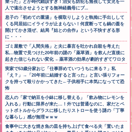
乗った」とか時代錯誤すぎ！治安も防犯も無視して女児を一
人で遠出させようとする無神経義母にブ...
息子の「初めての重湯」を横取りしようと執拗に手出しして
くる同居姑にイライラが止まらない！何度断っても鍋の蓋を
開けてかき混ぜ、結局『姑との合作』という不快すぎる形
に・・・
ゴミ屋敷で「人間失格」と夫に暴言を吐かれ自殺を考えた
私…物置で見つけた20年前の謎の「薬草酒」を飲んだ直後に
起きた信じられない変化 ←薬草酒の効果が劇的すぎてワロタ
実家で53歳分家おじ「仕事辞めていつうちに来る？」私
「え？」→「20年前に結婚すると言った」と言い張りフォー
クを持って殴りかかってきた←子供相手に本気になってて恐
怖
恋人の「家で納豆を小鉢に移し替える」「飲み物にレモンを
入れる」行動に限界が来た…！外では普通なのに、家だとペ
ットボトルからグラスに移したりストローを使う謎の「丁寧
な暮らし」感が無理ｗｗｗ
食事中に大きな焼き魚の皿を持ち上げて食べる夫「置いたま