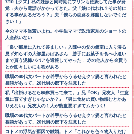
7/10【クズ】私の妊娠と同時期にプリンも妊娠してた事が発
覚→夫から電話がかかってきた。父「娘に代われ？その前に
する事があるだろう？」夫「僕らの恋路を邪魔しないでくだ
さい！」
今のママ本当若いよね。小学生ママで政治家系のショートの
人全然いない
「良い部屋に入れて羨ましい」入院中の父の個室に入り浸る
見ず知らずの大部屋おばあさん…勝手にお菓子を食べ小遣い
まで貰う泥棒ババアを通報してやった ←赤の他人から金貰う
とか図々しいにも程がある
職場の60代女パートが若手からうるせえクソ婆と言われたと
相談があって、20代男の部下を注意した
私『出掛けるなら味醂買って来て。』兄『OK』兄友人『生意
気に育てすぎじゃないか？』『男に食材の買い物頼むとかあ
りえない』兄友人の１人が態度悪すぎてムカつく!
職場の60代女パートが若手からうるせえクソ婆と言われたと
相談があって、20代男の部下を注意した
コトメの浮気が原因で離婚。トメ「これから色々物入りだけ