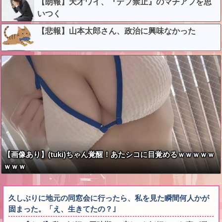
【朗報】天才ワイ、『デブ禁止』のマチアプを思
いつく
【悲報】山本太郎さん、政治に興味なかった
【画像あり】(tuki)ちゃん覚醒！あたシコに目覚めるｗｗｗｗｗ
ｗｗｗ
久しぶりに地元の同窓会に行ったら、私を見た瞬間何人かが
固まった。「え、生きてたの？｣