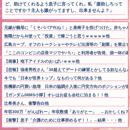
ど、助けてくれるよう息子に言ってくれ」私「援助しろって
ことですか？主人も嫌がってますし、出来ませんよ？」
兄嫁が義母に「くそババアﾀﾋね！」と座椅子を投げつけた。赤ちゃ
無職だからAI使って「投資」で稼ごうと思うｗｗｗｗｗ他
広島カープ、オフのトークショーやテレビ出演等の「副業」を禁止す
「ここのコンビニの店長マジでヤバい」と利用者が告発、袋一杯の家
【画像】地下アイドルのお○ぱいｗｗｗ他
【悲報】強者男性さん「30超えてデートの練習とかしてる奴なんなん
今でも「日本が世界トップ」なものって何がある？他
投機家の円買い急増 日米の協調介入後に円安方向のポジションが急
【ガンダム08MS小隊】オレはお盆も会社に泊まる！！他
辻希美さん、衝撃告白他
年収300万「がんばれー」年収数億「ありがとー」 ←おかしくね？
【衝撃】息子「介護のために仕事辞めるぞ！！」→結果・・・他