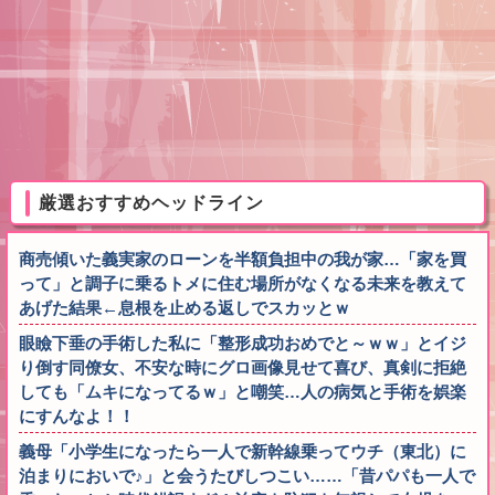
厳選おすすめヘッドライン
商売傾いた義実家のローンを半額負担中の我が家…「家を買
って」と調子に乗るトメに住む場所がなくなる未来を教えて
あげた結果←息根を止める返しでスカッとｗ
眼瞼下垂の手術した私に「整形成功おめでと～ｗｗ」とイジ
り倒す同僚女、不安な時にグロ画像見せて喜び、真剣に拒絶
しても「ムキになってるｗ」と嘲笑…人の病気と手術を娯楽
にすんなよ！！
義母「小学生になったら一人で新幹線乗ってウチ（東北）に
泊まりにおいで♪」と会うたびしつこい……「昔パパも一人で