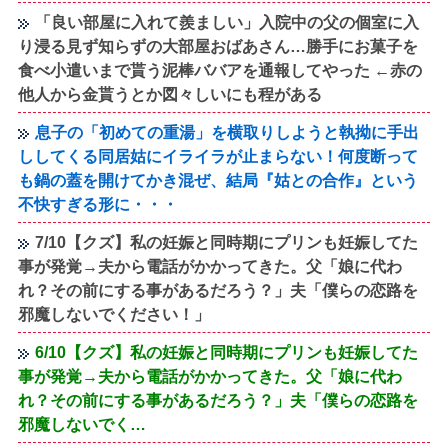
「良い部屋に入れて羨ましい」入院中の父の個室に入
り浸る見ず知らずの大部屋おばあさん…勝手にお菓子を
食べ小遣いまで貰う泥棒ババアを通報してやった ←赤の
他人から金貰うとか図々しいにも程がある
息子の「初めての重湯」を横取りしようと執拗に手出
ししてくる同居姑にイライラが止まらない！何度断って
も鍋の蓋を開けてかき混ぜ、結局『姑との合作』という
不快すぎる形に・・・
7/10【クズ】私の妊娠と同時期にプリンも妊娠してた
事が発覚→夫から電話がかかってきた。父「娘に代わ
れ？その前にする事があるだろう？」夫「僕らの恋路を
邪魔しないでください！」
6/10【クズ】私の妊娠と同時期にプリンも妊娠してた
事が発覚→夫から電話がかかってきた。父「娘に代わ
れ？その前にする事があるだろう？」夫「僕らの恋路を
邪魔しないでく…