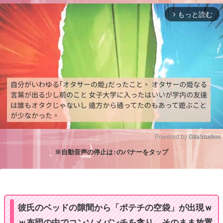
もっと読む
arrow_forward_ios
Powered by 
GliaStudios
※自動音声の停止は↑のバナーをタップ
M
u
t
e
彼氏のベッドの隙間から「ポテチの空袋」が出現ｗ
ｗ布団の中でコンソメパンチを貪り、そのまま放置