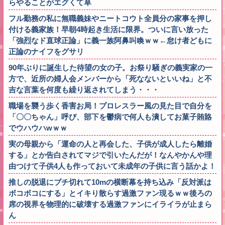
らやることがエグくて草
フル勤務の私に無職義妹やニートコウト全員分の家事を押し
付ける義家族！早朝4時起き生活に限界。ついに言い放った
「強烈なド直球正論」に義一族阿鼻叫喚ｗｗ←怠け者どもに
正論のナイフをグサリ
90年ぶりに誕生した待望の女の子。お祭り騒ぎの義実家の一
方で、近所の婦人会メンバーから「死なないといいね」と不
吉な言葉を何度も繰り返されてしまう・・・
職場を襲う歩く香害お局！プロレスラー風の見た目で自分を
「〇〇ちゃん」呼び、部下を鬱病で何人も潰してお菓子賄賂
でウハウハwｗｗ
実の母親から「運命の人と再会した、子供が成人したら離婚
する」とか告白されてマジで引いたんだが！なんやかんや理
由つけて子供4人も作っておいて未成年の子供に言う話かよ！
推しの脱退にブチ切れて10mの横断幕を持ち込み「反対派は
ボコボコにする」とイキり散らす過激ファン現るｗｗ後ろの
席の視界を物理的に破壊する過激ファンにイライラが止まら
ん