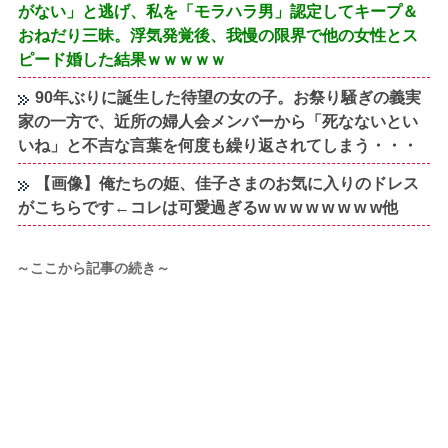
がない」と逃げ、私を「モラハラ男」認定してキープ＆
おねだり三昧。浮気発覚後、我慢の限界で他の女性とス
ピード婚した結果ｗｗｗｗｗ
90年ぶりに誕生した待望の女の子。お祭り騒ぎの義実
家の一方で、近所の婦人会メンバーから「死なないとい
いね」と不吉な言葉を何度も繰り返されてしまう・・・
【画像】俺たちの姫、佳子さまのお気に入りのドレス
がこちらです←コレは可愛過ぎるw w w w w w w w他
～ここから記事の続き～