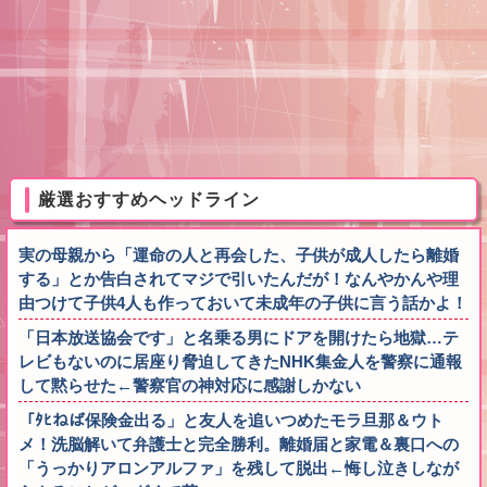
厳選おすすめヘッドライン
実の母親から「運命の人と再会した、子供が成人したら離婚
する」とか告白されてマジで引いたんだが！なんやかんや理
由つけて子供4人も作っておいて未成年の子供に言う話かよ！
「日本放送協会です」と名乗る男にドアを開けたら地獄…テ
レビもないのに居座り脅迫してきたNHK集金人を警察に通報
して黙らせた←警察官の神対応に感謝しかない
「ﾀﾋねば保険金出る」と友人を追いつめたモラ旦那＆ウト
メ！洗脳解いて弁護士と完全勝利。離婚届と家電＆裏口への
「うっかりアロンアルファ」を残して脱出←悔し泣きしなが