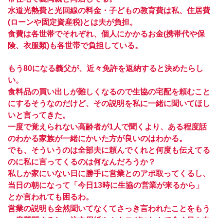
水道光熱費と光回線の料金・子どもの教育費は私、住居費
(ローンや固定資産税)とは夫が負担。
食費は各世帯でそれぞれ、個人にかかるお金(携帯代や保
険、衣服類)も各世帯で負担している。
もう80になる義父が、近々免許を返納すると決めたらし
い。
食料品の買い出しが難しくなるので生協の宅配を頼むこと
にするそうなのだけど、その説明を私に一緒に聞いてほし
いと言ってきた。
一度で覚えられない高齢者が1人で聞くより、ある程度話
のわかる家族が一緒にかいた方が良いのはわかる。
でも、そういうのは全部夫に頼んでくれと何度も伝えてる
のに私に言ってくるのは何なんだろうか？
私しか家にいない日に勝手に営業とのアポ取ってくるし、
当日の朝になって「今日13時に生協の営業が来るから」
とか言われても困るわ。
営業の説明も全然聞いてなくてさっき言われたことをもう