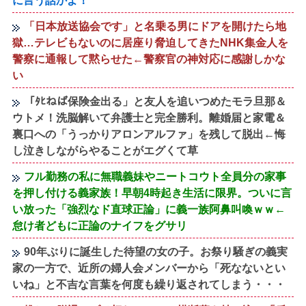
に言う話かよ！
「日本放送協会です」と名乗る男にドアを開けたら地
獄…テレビもないのに居座り脅迫してきたNHK集金人を
警察に通報して黙らせた←警察官の神対応に感謝しかな
い
「ﾀﾋねば保険金出る」と友人を追いつめたモラ旦那＆
ウトメ！洗脳解いて弁護士と完全勝利。離婚届と家電＆
裏口への「うっかりアロンアルファ」を残して脱出←悔
し泣きしながらやることがエグくて草
フル勤務の私に無職義妹やニートコウト全員分の家事
を押し付ける義家族！早朝4時起き生活に限界。ついに言
い放った「強烈なド直球正論」に義一族阿鼻叫喚ｗｗ←
怠け者どもに正論のナイフをグサリ
90年ぶりに誕生した待望の女の子。お祭り騒ぎの義実
家の一方で、近所の婦人会メンバーから「死なないとい
いね」と不吉な言葉を何度も繰り返されてしまう・・・