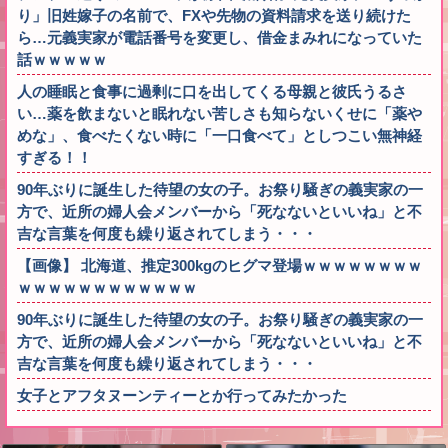
り」旧姓嫁子の名前で、FXや先物の資料請求を送り続けた
ら…元義実家が電話番号を変更し、借金まみれになっていた
話ｗｗｗｗｗ
人の睡眠と食事に過剰に口を出してくる母親と彼氏うるさ
い…薬を飲まないと眠れない苦しさも知らないくせに「薬や
めな」、食べたくない時に「一口食べて」としつこい無神経
すぎる！！
90年ぶりに誕生した待望の女の子。お祭り騒ぎの義実家の一
方で、近所の婦人会メンバーから「死なないといいね」と不
吉な言葉を何度も繰り返されてしまう・・・
【画像】 北海道、推定300kgのヒグマ登場ｗｗｗｗｗｗｗｗ
ｗｗｗｗｗｗｗｗｗｗｗｗ
90年ぶりに誕生した待望の女の子。お祭り騒ぎの義実家の一
方で、近所の婦人会メンバーから「死なないといいね」と不
吉な言葉を何度も繰り返されてしまう・・・
女子とアフタヌーンティーとか行ってみたかった