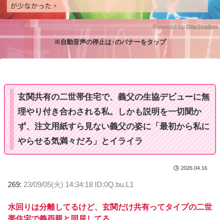
Powered by 
GliaStudios
※自動音声の停止は↑のバナーをタップ
M
u
t
e
玄関共有の二世帯住宅で、義父の生協デビューに無
理やり付き合わされる私。しかも説明を一切聞か
ず、注文用紙すら見ない義父の姿に「最初から私に
やらせる気満々だろ」とイライラ
2026.04.16
269:
23/09/05(火) 14:34:18 ID:0Q.bu.L1
水回りは分離してるけど、玄関だけ共有ってタイプの二世
帯住宅で義両親と同居してる。