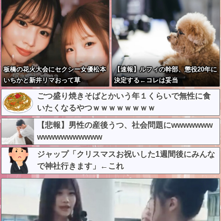
板橋の花火大会にセクシー女優松本
【速報】ルフィの幹部、懲役20年に
いちかと新井リマおって草
決定する←コレは妥当
か？？？？？？？
ごつ盛り焼きそばとかいう年１くらいで無性に食
いたくなるやつｗｗｗｗｗｗｗｗ
【悲報】男性の産後うつ、社会問題にwwwwwww
wwwwwwwwwww
ジャップ「クリスマスお祝いした1週間後にみんな
で神社行きます」←これ