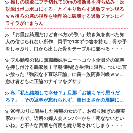
推しの脱退にブチ切れて10mの横断幕を持ち込み「反
対派はボコボコにする」とイキり散らす過激ファン現る
ｗｗ後ろの席の視界を物理的に破壊する過激ファンにイ
ライラが止まらん
「お皿は綺麗だけど食べ方が汚い」焼き魚を食べた知
人の信じられない所作…両手で1本ずつ箸を持ち、骨や手
をしゃぶり、口から出した骨をテーブルに並べる・・・
フル勤務の私に無職義妹やニートコウト全員分の家事
を押し付ける義家族！早朝4時起き生活に限界。ついに言
い放った「強烈なド直球正論」に義一族阿鼻叫喚ｗｗ←
怠け者どもに正論のナイフをグサリ
私「私と結婚して幸せ？」旦那「お前もそう思うだ
ろ？」→その返事が忘れられず、後日まさかの展開に…
90年ぶりに誕生した待望の女の子。お祭り騒ぎの義実
家の一方で、近所の婦人会メンバーから「死なないとい
いね」と不吉な言葉を何度も繰り返されてしまう・・・