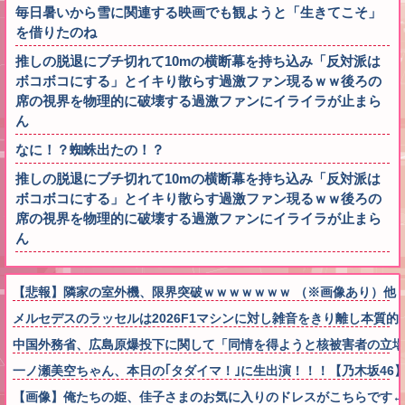
毎日暑いから雪に関連する映画でも観ようと「生きてこそ」
を借りたのね
推しの脱退にブチ切れて10mの横断幕を持ち込み「反対派は
ボコボコにする」とイキり散らす過激ファン現るｗｗ後ろの
席の視界を物理的に破壊する過激ファンにイライラが止まら
ん
なに！？蜘蛛出たの！？
推しの脱退にブチ切れて10mの横断幕を持ち込み「反対派は
ボコボコにする」とイキり散らす過激ファン現るｗｗ後ろの
席の視界を物理的に破壊する過激ファンにイライラが止まら
ん
【悲報】隣家の室外機、限界突破ｗｗｗｗｗｗｗ （※画像あり）他
メルセデスのラッセルは2026F1マシンに対し雑音をきり離し本質
中国外務省、広島原爆投下に関して「同情を得ようと核被害者の立場
一ノ瀬美空ちゃん、本日の｢タダイマ！｣に生出演！！！【乃木坂46
【画像】俺たちの姫、佳子さまのお気に入りのドレスがこちらです←コレは可