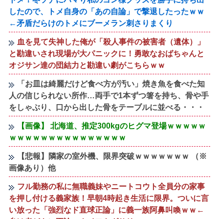
したので、トメ自身の「あの自論」で撃退したったｗｗ
←矛盾だらけのトメにブーメラン刺さりまくり
血を見て失神した俺が「殺人事件の被害者（遺体）」
と勘違いされ現場が大パニックに！勇敢なおばちゃんと
オジサン達の団結力と勘違い劇がこちらｗｗ
「お皿は綺麗だけど食べ方が汚い」焼き魚を食べた知
人の信じられない所作…両手で1本ずつ箸を持ち、骨や手
をしゃぶり、口から出した骨をテーブルに並べる・・・
【画像】 北海道、推定300kgのヒグマ登場ｗｗｗｗｗ
ｗｗｗｗｗｗｗｗｗｗｗｗｗｗｗ
【悲報】隣家の室外機、限界突破ｗｗｗｗｗｗｗ （※
画像あり）他
フル勤務の私に無職義妹やニートコウト全員分の家事
を押し付ける義家族！早朝4時起き生活に限界。ついに言
い放った「強烈なド直球正論」に義一族阿鼻叫喚ｗｗ←