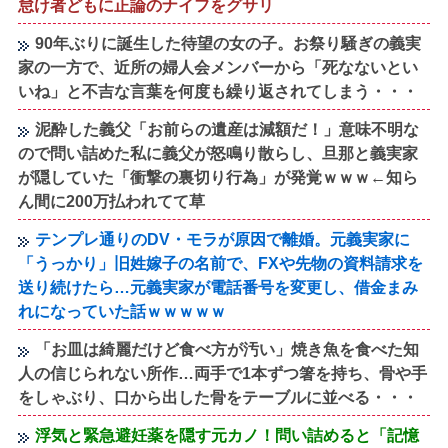
怠け者どもに正論のナイフをグサリ
90年ぶりに誕生した待望の女の子。お祭り騒ぎの義実
家の一方で、近所の婦人会メンバーから「死なないとい
いね」と不吉な言葉を何度も繰り返されてしまう・・・
泥酔した義父「お前らの遺産は減額だ！」意味不明な
ので問い詰めた私に義父が怒鳴り散らし、旦那と義実家
が隠していた「衝撃の裏切り行為」が発覚ｗｗｗ←知ら
ん間に200万払われてて草
テンプレ通りのDV・モラが原因で離婚。元義実家に
「うっかり」旧姓嫁子の名前で、FXや先物の資料請求を
送り続けたら…元義実家が電話番号を変更し、借金まみ
れになっていた話ｗｗｗｗｗ
「お皿は綺麗だけど食べ方が汚い」焼き魚を食べた知
人の信じられない所作…両手で1本ずつ箸を持ち、骨や手
をしゃぶり、口から出した骨をテーブルに並べる・・・
浮気と緊急避妊薬を隠す元カノ！問い詰めると「記憶