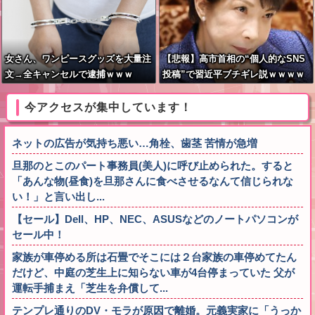
女さん、ワンピースグッズを大量注
【悲報】高市首相の“個人的なSNS
文→全キャンセルで逮捕ｗｗｗ
投稿”で習近平ブチギレ説ｗｗｗｗ
ｗ
今アクセスが集中しています！
ネットの広告が気持ち悪い…角栓、歯茎 苦情が急増
旦那のとこのパート事務員(美人)に呼び止められた。すると
「あんな物(昼食)を旦那さんに食べさせるなんて信じられな
い！」と言い出し...
【セール】Dell、HP、NEC、ASUSなどのノートパソコンが
セール中！
家族が車停める所は石畳でそこには２台家族の車停めてたん
だけど、中庭の芝生上に知らない車が4台停まっていた 父が
運転手捕まえ「芝生を弁償して...
テンプレ通りのDV・モラが原因で離婚。元義実家に「うっか