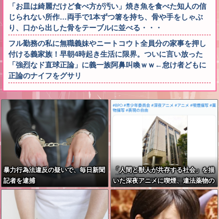
「お皿は綺麗だけど食べ方が汚い」焼き魚を食べた知人の信
じられない所作…両手で1本ずつ箸を持ち、骨や手をしゃぶ
り、口から出した骨をテーブルに並べる・・・
フル勤務の私に無職義妹やニートコウト全員分の家事を押し
付ける義家族！早朝4時起き生活に限界。ついに言い放った
「強烈なド直球正論」に義一族阿鼻叫喚ｗｗ←怠け者どもに
正論のナイフをグサリ
暴力行為法違反の疑いで、毎日新聞
「人間と獣人が共存する社会」を描
記者を逮捕
いた深夜アニメに喫煙、違法薬物の
連想シーンも…視聴者批判でBPO議
論