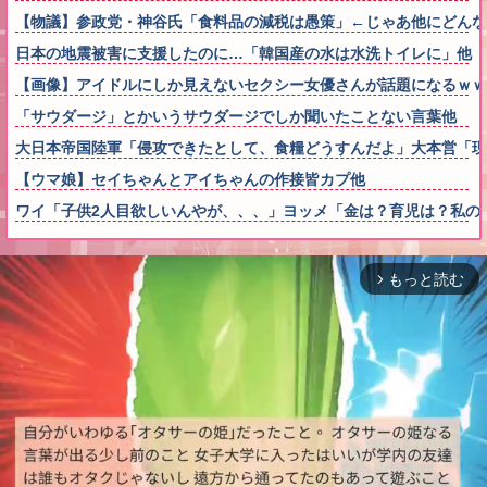
【物議】参政党・神谷氏「食料品の減税は愚策」←じゃあ他にどん
日本の地震被害に支援したのに…「韓国産の水は水洗トイレに」他
【画像】アイドルにしか見えないセクシー女優さんが話題になるｗｗ
「サウダージ」とかいうサウダージでしか聞いたことない言葉他
大日本帝国陸軍「侵攻できたとして、食糧どうすんだよ」大本営「現
【ウマ娘】セイちゃんとアイちゃんの作接皆カプ他
ワイ「子供2人目欲しいんやが、、、」ヨッメ「金は？育児は？私の
もっと読む
arrow_forward_ios