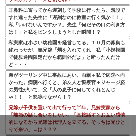
耳鼻科に寄ってから遅刻して学校に行ったら、階段で
すれ違った先生に「遅刻なのに教室に行く気か！！」
私「いけないんですか？」先生「何だその口の利き方
は！」と私をビンタしようとした瞬間！？
私実家は小さい幼稚園を経営してる。１０月の募集も
終わったが、義兄嫁「甥を入れてくれ」私「小規模園
で徒歩通園限定だから範囲外だよ」と断ったんだけ
ど・・・
弟がツーリング中に事故にあい、両親＋私で病院へ向
かった。病院へ行くと、弟友人と警察官＋ジャージ姿
の男性がいて、父「人の息子に何してくれとんじ
ゃ！！」と怒鳴りながら！？
兄嫁が子供を置いて出て行って半年。兄嫁実家から
「離婚の話し合いをしたい」「直接話すとお互い感情
的になるから兄嫁は代理人を立てる。そっちは兄ひと
りで来い」←は？？？