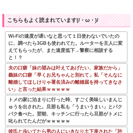
こちらもよく読まれています(/・ω・)/
Wi-Fiの速度が遅いなと思って１日使わないでいたの
に、調べたら3GBも使われてた。ルーターを主人に変
えてもらったが、また速度低下→警察に相談する
と！？
夫の口癖「妹の望みは叶えてあげたい、家族だから」
義妹の口癖「早くお兄ちゃんと別れて」私「そんなに
離婚してほしけりゃ署名済みの離婚届を持ってきなさ
い」と言った結果ｗｗｗｗｗ
トメの家に泊まりに行った時、すごく美味しいまんじ
ゅうを出された。旦那も私も「うまいうまい」とパク
パク食べた。翌朝、キッチンに行ったら旦那がトメに
叱られてたんだがｗｗｗｗｗ
彼氏と歩いてたら男の人にいきなり土下座された「許