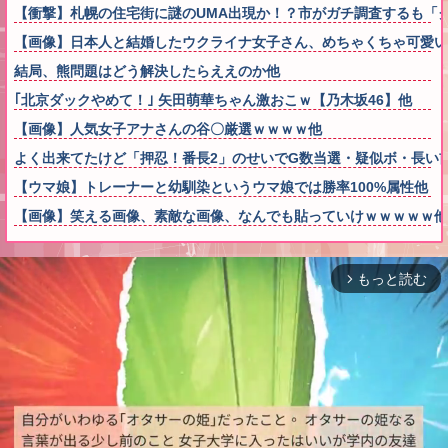
【衝撃】札幌の住宅街に謎のUMA出現か！？市がガチ調査するも「
【画像】日本人と結婚したウクライナ女子さん、めちゃくちゃ可愛い
結局、熊問題はどう解決したらええのか他
｢北京ダックやめて！｣ 矢田萌華ちゃん激おこｗ【乃木坂46】他
【画像】人気女子アナさんの谷〇厳選ｗｗｗｗ他
よく出来てたけど「押忍！番長2」のせいでG数当選・疑似ボ・長い
【ウマ娘】トレーナーと幼馴染というウマ娘では勝率100%属性他
【画像】笑える画像、素敵な画像、なんでも貼っていけｗｗｗｗｗ他
もっと読む
arrow_forward_ios