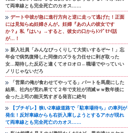
て両車線とも完全死亡のカオス……
デート中彼が急に進行方向と逆に走って逃げた！正面
には見知らぬ妊婦さんが。妊婦『あの人の彼女です
か？』私『はい』→すると、彼女の口からﾄﾝﾃﾞﾓﾅｲ話
が…！
新入社員「みんなびっくりして大笑いするぞ〜！」忘
年会で病気復帰した同僚のズラを力任せに剥ぎ取った
女…期待した反応と違くてオロオロ←職場でやっていい
ノリじゃないだろ
「営業の俺が食わせてやってる」パートを馬鹿にした
結果、社内が荒れ果てて２年で支社が消滅ｗｗ数年後に
会った上司の能天気すぎる発言に絶句
【ブチギレ】狭い2車線道路で「駐車場待ち」の車列が
発生！反対車線からも右折入庫しようとするアホが現れ
て両車線とも完全死亡のカオス……