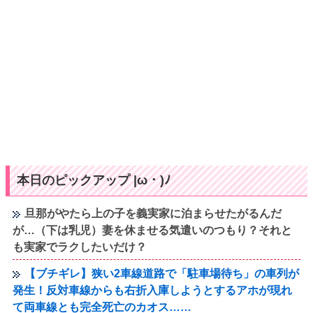
本日のピックアップ |ω・)ﾉ
旦那がやたら上の子を義実家に泊まらせたがるんだ
が…（下は乳児）妻を休ませる気遣いのつもり？それと
も実家でラクしたいだけ？
【ブチギレ】狭い2車線道路で「駐車場待ち」の車列が
発生！反対車線からも右折入庫しようとするアホが現れ
て両車線とも完全死亡のカオス……