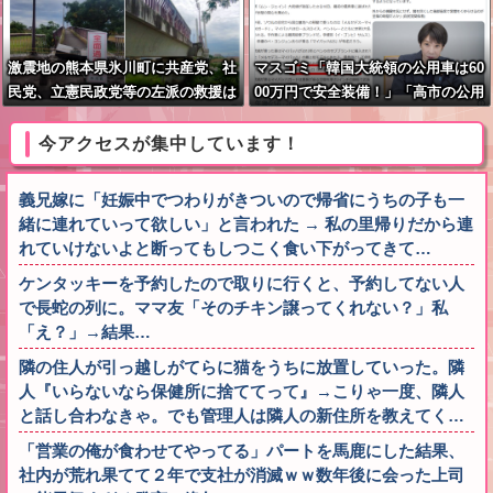
激震地の熊本県氷川町に共産党、社
マスゴミ「韓国大統領の公用車は60
民党、立憲民政党等の左派の救援は
00万円で安全装備！」「高市の公用
影すら見えず。住民苦言
車は3000万円で贅沢！」
今アクセスが集中しています！
義兄嫁に「妊娠中でつわりがきついので帰省にうちの子も一
緒に連れていって欲しい」と言われた → 私の里帰りだから連
れていけないよと断ってもしつこく食い下がってきて…
ケンタッキーを予約したので取りに行くと、予約してない人
で長蛇の列に。ママ友「そのチキン譲ってくれない？」私
「え？」→結果…
隣の住人が引っ越しがてらに猫をうちに放置していった。隣
人『いらないなら保健所に捨ててって』→こりゃ一度、隣人
と話し合わなきゃ。でも管理人は隣人の新住所を教えてく…
「営業の俺が食わせてやってる」パートを馬鹿にした結果、
社内が荒れ果てて２年で支社が消滅ｗｗ数年後に会った上司