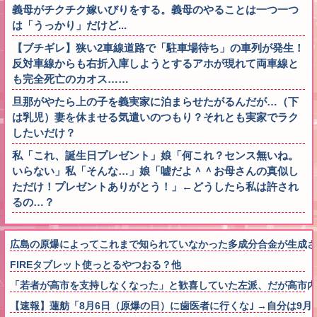
義母がチクチク嫁いびりをする。義母のやることは一つ一つ
は「うっかり」だけど...
【ブチギレ】狭い2車線道路で「駐車場待ち」の車列が発生！
反対車線からも右折入庫しようとするアホが現れて両車線と
も完全死亡のカオス……
旦那がやたら上の子を義実家に泊まらせたがるんだが…（下
は乳児）妻を休ませる気遣いのつもり？それとも実家でラク
したいだけ？
私「これ、誕生日プレゼント」娘「何これ？センス無いね。
いらない」私「そんな…」娘「嘘だよ＾＾お母さんの真似し
ただけ！プレゼントありがとう！」←どうしたら私は許され
るの…？
広島の原爆によってこれまで知られていなかった多成分合金が生成さ
FIREタブレット使っとるやつおる？他
「若者が高市を支持しなくなった」と歓喜していた左派、だが高市内
【速報】蓮舫「8月6日（原爆の日）に歯医者に行くな｣ →自分は9