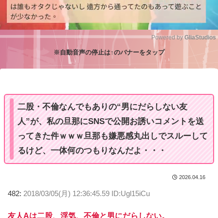
Powered by 
GliaStudios
※自動音声の停止は↑のバナーをタップ
M
u
t
e
二股・不倫なんでもありの“男にだらしない友
人”が、私の旦那にSNSで公開お誘いコメントを送
ってきた件ｗｗｗ旦那も嫌悪感丸出しでスルーして
るけど、一体何のつもりなんだよ・・・
2026.04.16
482:
2018/03/05(月) 12:36:45.59 ID:Ugl15iCu
友人Aは二股、浮気、不倫と男にだらしない。