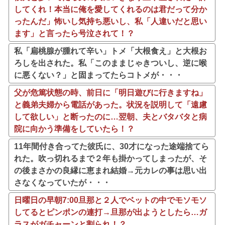
してくれ！本当に俺を愛してくれるのは君だって分か
ったんだ」怖いし気持ち悪いし、私「人違いだと思い
ます」と言ったら号泣されて！？
私「扁桃腺が腫れて辛い」トメ「大根食え」と大根お
ろしを出された。私「このままじゃきついし、逆に喉
に悪くない？」と固まってたらコトメが・・・
父が危篤状態の時、前日に「明日遊びに行きますね」
と義弟夫婦から電話があった。状況を説明して「遠慮
して欲しい」と断ったのに…翌朝、夫とバタバタと病
院に向かう準備をしていたら！？
11年間付き合ってた彼氏に、30才になった途端捨てら
れた。吹っ切れるまで２年も掛かってしまったが、そ
の後まさかの良縁に恵まれ結婚→元カレの事は思い出
さなくなっていたが・・・
日曜日の早朝7:00旦那と２人でベットの中でモソモソ
してるとピンポンの連打→旦那が出ようとしたら…ガ
ラスがガチャーンと割られ！？