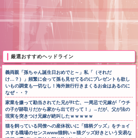
厳選おすすめヘッドライン
義両親「孫ちゃん誕生日おめでと～」私「（それだ
け…？）」頻繁に会って孫も見せてるのにプレゼントも欲し
いもの調査も一切なし！海外旅行行きまくるお金はあるのに
なぜ・・？
家業を嫌って勘当されてた兄がﾀﾋ亡、一周忌で兄嫁が「ウチ
の子が跡取りだから家から出て行って！」→だが、父が法の
現実を突きつけ兄嫁が絶叫したｗｗｗｗｗ
猫を飼っている同僚への産休祝いに「猫柄グッズ」をチョイ
スする職場のセンスwww猫飼い＝猫グッズ好きという安易な