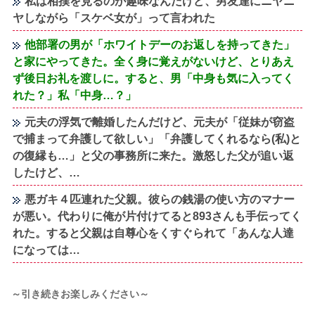
私は相撲を見るのが趣味なんだけど、男友達にニヤニ
ヤしながら「スケベ女が」って言われた
他部署の男が「ホワイトデーのお返しを持ってきた」
と家にやってきた。全く身に覚えがないけど、とりあえ
ず後日お礼を渡しに。すると、男「中身も気に入ってく
れた？」私「中身…？」
元夫の浮気で離婚したんだけど、元夫が「従妹が窃盗
で捕まって弁護して欲しい」「弁護してくれるなら(私)と
の復縁も…」と父の事務所に来た。激怒した父が追い返
したけど、…
悪ガキ４匹連れた父親。彼らの銭湯の使い方のマナー
が悪い。代わりに俺が片付けてると893さんも手伝ってく
れた。すると父親は自尊心をくすぐられて「あんな人達
になっては…
～引き続きお楽しみください～