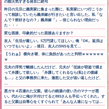
の能天気すぎる発言に絶句
昨日の元旦に義実家に集まった際に、私実家にいつ行こうか
って相談していたら義弟嫁が行きたいと言い出した。私「な
んで？餅好きなの？」義弟嫁「」←信じられない理由だっ
た・・・
変な面接、印象的だった面接ありますか？
友人「生活が厳しい。5万円貸してほしい」俺「OK。返済は
いつでもいいよ」→後日、友人のSNSを見て…
【うわぁ】 横向き寝、体に負担があったと判明ｗｗｗｗｗｗ
ｗ
元夫の浮気で離婚したんだけど、元夫が「従妹が窃盗で捕ま
って弁護して欲しい」「弁護してくれるなら(私)との復縁
も…」と父の事務所に来た。激怒した父が追い返したけど、
…
悪ガキ４匹連れた父親。彼らの銭湯の使い方のマナーが悪
い。代わりに俺が片付けてると893さんも手伝ってくれた。す
ると父親は自尊心をくすぐられて「あんな人達になっては…