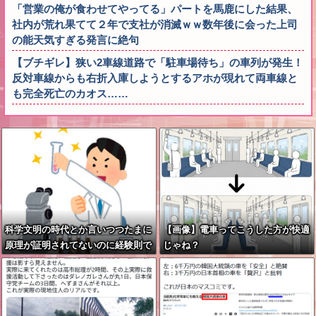
「営業の俺が食わせてやってる」パートを馬鹿にした結果、
社内が荒れ果てて２年で支社が消滅ｗｗ数年後に会った上司
の能天気すぎる発言に絶句
【ブチギレ】狭い2車線道路で「駐車場待ち」の車列が発生！
反対車線からも右折入庫しようとするアホが現れて両車線と
も完全死亡のカオス……
科学文明の時代とか言いつつたまに
【画像】電車ってこうした方が快適
原理が証明されてないのに経験則で
じゃね？
使われるテクノロジーとかあるのが
面白いよな