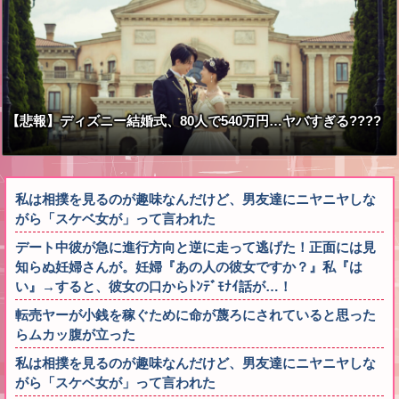
【悲報】ディズニー結婚式、80人で540万円…ヤバすぎる????
私は相撲を見るのが趣味なんだけど、男友達にニヤニヤしな
がら「スケベ女が」って言われた
デート中彼が急に進行方向と逆に走って逃げた！正面には見
知らぬ妊婦さんが。妊婦『あの人の彼女ですか？』私『は
い』→すると、彼女の口からﾄﾝﾃﾞﾓﾅｲ話が…！
転売ヤーが小銭を稼ぐために命が蔑ろにされていると思った
らムカッ腹が立った
私は相撲を見るのが趣味なんだけど、男友達にニヤニヤしな
がら「スケベ女が」って言われた