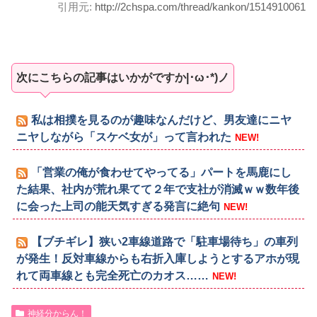
引用元:
http://2chspa.com/thread/kankon/1514910061
次にこちらの記事はいかがですか|･ω･*)ノ
私は相撲を見るのが趣味なんだけど、男友達にニヤ
ニヤしながら「スケベ女が」って言われた
NEW!
「営業の俺が食わせてやってる」パートを馬鹿にし
た結果、社内が荒れ果てて２年で支社が消滅ｗｗ数年後
に会った上司の能天気すぎる発言に絶句
NEW!
【ブチギレ】狭い2車線道路で「駐車場待ち」の車列
が発生！反対車線からも右折入庫しようとするアホが現
れて両車線とも完全死亡のカオス……
NEW!
神経分からん！