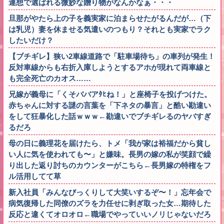
連想で選ばれる微妙な贈り物がなんかなぁ・・・
旦那がやたら上の子を義実家に泊まらせたがるんだが…（下
は乳児）妻を休ませる気遣いのつもり？それとも実家でラク
したいだけ？
【ブチギレ】狭い2車線道路で「駐車場待ち」の車列が発生！
反対車線からも右折入庫しようとするアホが現れて両車線と
も完全死亡のカオス……
兄嫁が義母に「くそババアﾀﾋね！」と座椅子を投げつけた。
赤ちゃんに対する謎の言葉を「下ネタの暴言」と酷い勘違い
をして狂暴化した話ｗｗｗ←勘違いでブチギレるのヤバすぎ
るだろ
母の日に義理花を届けたら、トメ「我が家は裕福だから貧し
い人に気を使われても〜」と嫌味。長男の嫁の私が笑顔で繰
り出した返り討ちのカウンターがこちら←長男嫁の特権をフ
ル活用してて草
新入社員「みんなびっくりして大笑いするぞ〜！」忘年会で
病気復帰した同僚のズラを力任せに剥ぎ取った女…期待した
反応と違くてオロオロ←職場でやっていいノリじゃないだろ