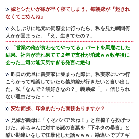
嫁とシたいが嫁が早く寝てしまう。毎朝嫁が『起きれ
なくてごめんね』
久しぶりに地元の同窓会に行ったら、私を見た瞬間何
人かが固まった。「え、生きてたの？」
「営業の俺が食わせてやってる」パートを馬鹿にした
結果、社内が荒れ果てて２年で支社が消滅ｗｗ数年後に
会った上司の能天気すぎる発言に絶句
昨日の元旦に義実家に集まった際に、私実家にいつ行
こうかって相談していたら義弟嫁が行きたいと言い出し
た。私「なんで？餅好きなの？」義弟嫁「」←信じられ
ない理由だった・・・
変な面接、印象的だった面接ありますか？
兄嫁が義母に「くそババアﾀﾋね！」と座椅子を投げつ
けた。赤ちゃんに対する謎の言葉を「下ネタの暴言」と
酷い勘違いをして狂暴化した話ｗｗｗ←勘違いでブチギ