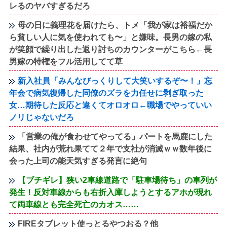
レるのヤバすぎるだろ
母の日に義理花を届けたら、トメ「我が家は裕福だか
ら貧しい人に気を使われても〜」と嫌味。長男の嫁の私
が笑顔で繰り出した返り討ちのカウンターがこちら←長
男嫁の特権をフル活用してて草
新入社員「みんなびっくりして大笑いするぞ〜！」忘
年会で病気復帰した同僚のズラを力任せに剥ぎ取った
女…期待した反応と違くてオロオロ←職場でやっていい
ノリじゃないだろ
「営業の俺が食わせてやってる」パートを馬鹿にした
結果、社内が荒れ果てて２年で支社が消滅ｗｗ数年後に
会った上司の能天気すぎる発言に絶句
【ブチギレ】狭い2車線道路で「駐車場待ち」の車列が
発生！反対車線からも右折入庫しようとするアホが現れ
て両車線とも完全死亡のカオス……
FIREタブレット使っとるやつおる？他