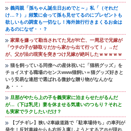
義両親「孫ちゃん誕生日おめでと～」私「（それだ
け…？）」頻繁に会って孫も見せてるのにプレゼントも
欲しいもの調査も一切なし！海外旅行行きまくるお金は
あるのになぜ・・？
家業を嫌って勘当されてた兄がﾀﾋ亡、一周忌で兄嫁が
「ウチの子が跡取りだから家から出て行って！」→だ
が、父が法の現実を突きつけ兄嫁が絶叫したｗｗｗｗｗ
猫を飼っている同僚への産休祝いに「猫柄グッズ」を
チョイスする職場のセンスwww猫飼い＝猫グッズ好きと
いう安易な連想で選ばれる微妙な贈り物がなんかな
ぁ・・・
旦那がやたら上の子を義実家に泊まらせたがるんだ
が…（下は乳児）妻を休ませる気遣いのつもり？それと
も実家でラクしたいだけ？
【ブチギレ】狭い2車線道路で「駐車場待ち」の車列が
発生！反対車線からも右折入庫しようとするアホが現れ