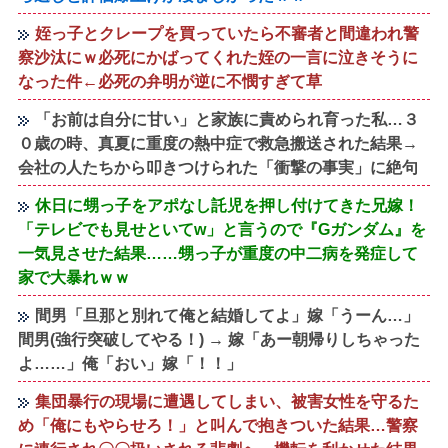
姪っ子とクレープを買っていたら不審者と間違われ警
察沙汰にｗ必死にかばってくれた姪の一言に泣きそうに
なった件←必死の弁明が逆に不憫すぎて草
「お前は自分に甘い」と家族に責められ育った私…３
０歳の時、真夏に重度の熱中症で救急搬送された結果→
会社の人たちから叩きつけられた「衝撃の事実」に絶句
休日に甥っ子をアポなし託児を押し付けてきた兄嫁！
「テレビでも見せといてw」と言うので『Gガンダム』を
一気見させた結果……甥っ子が重度の中二病を発症して
家で大暴れｗｗ
間男「旦那と別れて俺と結婚してよ」嫁「うーん…」
間男(強行突破してやる！) → 嫁「あー朝帰りしちゃった
よ……」俺「おい」嫁「！！」
集団暴行の現場に遭遇してしまい、被害女性を守るた
め「俺にもやらせろ！」と叫んで抱きついた結果…警察