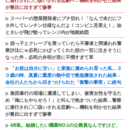
に連行され〇〇扱いされる悲劇へ←機転を利かせた結果
が裏目に出すぎて惨事
スーパーの惣菜開発者にブチ切れ！「なんで未だにフ
タ外してレンチン仕様なんだよ！コンビニ見習え！」油
とタレが飛び散ってレンジ内が地獄絵図
姪っ子とクレープを買っていたら不審者と間違われ警
察沙汰にｗ必死にかばってくれた姪の一言に泣きそうに
なった件←必死の弁明が逆に不憫すぎて草
「お前は自分に甘い」と家族に責められ育った私…３
０歳の時、真夏に重度の熱中症で救急搬送された結果→
会社の人たちから叩きつけられた「衝撃の事実」に絶句
集団暴行の現場に遭遇してしまい、被害女性を守るた
め「俺にもやらせろ！」と叫んで抱きついた結果…警察
に連行され〇〇扱いされる悲劇へ←機転を利かせた結果
が裏目に出すぎて惨事
4/6私、結婚したい職業NO.1の公務員なんですけど、