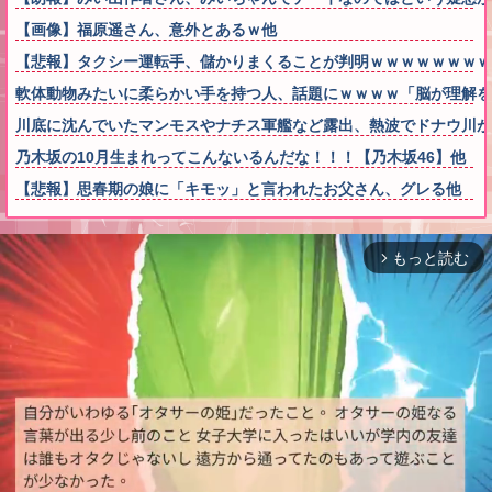
【画像】福原遥さん、意外とあるｗ他
【悲報】タクシー運転手、儲かりまくることが判明ｗｗｗｗｗｗｗｗ
軟体動物みたいに柔らかい手を持つ人、話題にｗｗｗｗ「脳が理解を
川底に沈んでいたマンモスやナチス軍艦など露出、熱波でドナウ川が
乃木坂の10月生まれってこんないるんだな！！！【乃木坂46】他
【悲報】思春期の娘に「キモッ」と言われたお父さん、グレる他
もっと読む
arrow_forward_ios