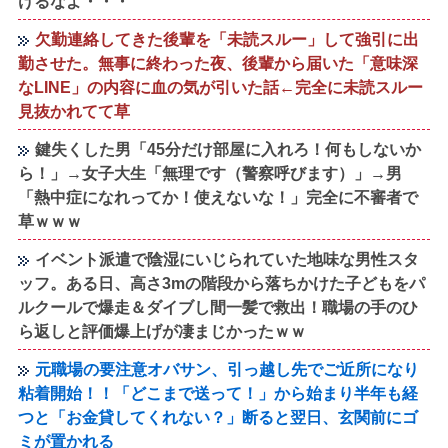
けるなよ・・・
欠勤連絡してきた後輩を「未読スルー」して強引に出
勤させた。無事に終わった夜、後輩から届いた「意味深
なLINE」の内容に血の気が引いた話←完全に未読スルー
見抜かれてて草
鍵失くした男「45分だけ部屋に入れろ！何もしないか
ら！」→女子大生「無理です（警察呼びます）」→男
「熱中症になれってか！使えないな！」完全に不審者で
草ｗｗｗ
イベント派遣で陰湿にいじられていた地味な男性スタ
ッフ。ある日、高さ3mの階段から落ちかけた子どもをパ
ルクールで爆走＆ダイブし間一髪で救出！職場の手のひ
ら返しと評価爆上げが凄まじかったｗｗ
元職場の要注意オバサン、引っ越し先でご近所になり
粘着開始！！「どこまで送って！」から始まり半年も経
つと「お金貸してくれない？」断ると翌日、玄関前にゴ
ミが置かれる