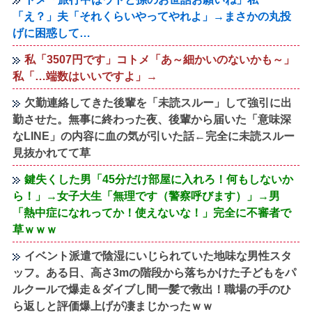
「え？」夫「それくらいやってやれよ」→まさかの丸投
げに困惑して…
私「3507円です」コトメ「あ～細かいのないかも～」
私「…端数はいいですよ」→
欠勤連絡してきた後輩を「未読スルー」して強引に出
勤させた。無事に終わった夜、後輩から届いた「意味深
なLINE」の内容に血の気が引いた話←完全に未読スルー
見抜かれてて草
鍵失くした男「45分だけ部屋に入れろ！何もしないか
ら！」→女子大生「無理です（警察呼びます）」→男
「熱中症になれってか！使えないな！」完全に不審者で
草ｗｗｗ
イベント派遣で陰湿にいじられていた地味な男性スタ
ッフ。ある日、高さ3mの階段から落ちかけた子どもをパ
ルクールで爆走＆ダイブし間一髪で救出！職場の手のひ
ら返しと評価爆上げが凄まじかったｗｗ