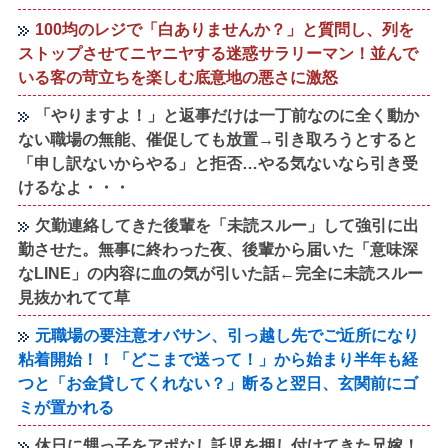
100均のレジで「白ありませんか？」と質問し、列を
ストップさせてニヤニヤする迷惑サラリーマン！並んで
いる客の苛立ちを楽しむ底意地の悪さに激怒
「やりますよ！」と返事だけは一丁前なのに全く動か
ない職場の無能、催促しても放置→引き取ろうとすると
「申し訳ないからやる」と拒否…やる気ないなら引き受
けるなよ・・・
欠勤連絡してきた後輩を「未読スルー」して強引に出
勤させた。無事に終わった夜、後輩から届いた「意味深
なLINE」の内容に血の気が引いた話←完全に未読スルー
見抜かれてて草
元職場の要注意オバサン、引っ越し先でご近所になり
粘着開始！！「どこまで送って！」から始まり半年も経
つと「お金貸してくれない？」断ると翌日、玄関前にゴ
ミが置かれる
休日に甥っ子をアポなし託児を押し付けてきた兄嫁！