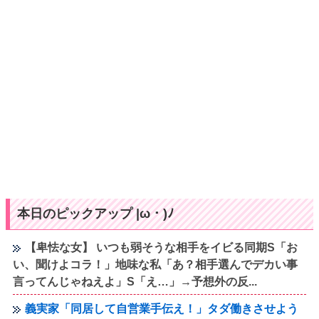
本日のピックアップ |ω・)ﾉ
【卑怯な女】 いつも弱そうな相手をイビる同期S「お
い、聞けよコラ！」地味な私「あ？相手選んでデカい事
言ってんじゃねえよ」S「え…」→予想外の反...
義実家「同居して自営業手伝え！」タダ働きさせよう