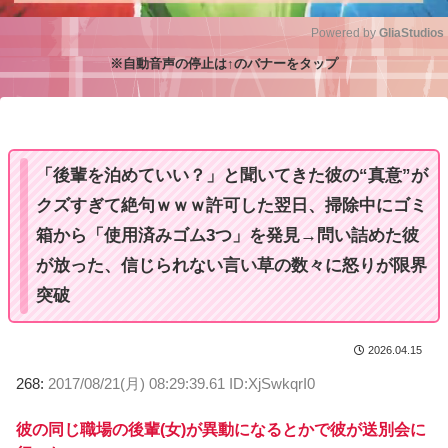
Powered by 
GliaStudios
※自動音声の停止は↑のバナーをタップ
M
u
t
e
「後輩を泊めていい？」と聞いてきた彼の“真意”が
クズすぎて絶句ｗｗｗ許可した翌日、掃除中にゴミ
箱から「使用済みゴム3つ」を発見→問い詰めた彼
が放った、信じられない言い草の数々に怒りが限界
突破
2026.04.15
268:
2017/08/21(月) 08:29:39.61 ID:XjSwkqrI0
彼の同じ職場の後輩(女)が異動になるとかで彼が送別会に