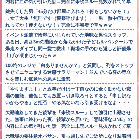
内容に血の気が引いた話←完全に未読スルー見抜かれてて草
鍵失くした男「45分だけ部屋に入れろ！何もしないから！」
→女子大生「無理です（警察呼びます）」→男「熱中症にな
れってか！使えないな！」完全に不審者で草ｗｗｗ
イベント派遣で陰湿にいじられていた地味な男性スタッフ。
ある日、高さ3mの階段から落ちかけた子どもをパルクールで
爆走＆ダイブし間一髪で救出！職場の手のひら返しと評価爆
上げが凄まじかったｗｗ
100均のレジで「白ありませんか？」と質問し、列をストップ
させてニヤニヤする迷惑サラリーマン！並んでいる客の苛立
ちを楽しむ底意地の悪さに激怒
「やりますよ！」と返事だけは一丁前なのに全く動かない職
場の無能、催促しても放置→引き取ろうとすると「申し訳な
いからやる」と拒否…やる気ないなら引き受けるなよ・・・
欠勤連絡してきた後輩を「未読スルー」して強引に出勤させ
た。無事に終わった夜、後輩から届いた「意味深なLINE」の
内容に血の気が引いた話←完全に未読スルー見抜かれてて草
元職場の要注意オバサン、引っ越し先でご近所になり粘着開