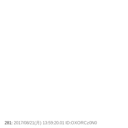
281:
2017/08/21(月) 13:59:20.01 ID:OXORCz0N0