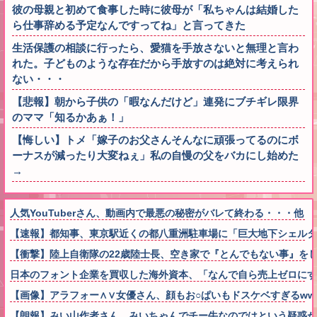
彼の母親と初めて食事した時に彼母が「私ちゃんは結婚した
ら仕事辞める予定なんですってね」と言ってきた
生活保護の相談に行ったら、愛猫を手放さないと無理と言わ
れた。子どものような存在だから手放すのは絶対に考えられ
ない・・・
【悲報】朝から子供の「暇なんだけど」連発にブチギレ限界
のママ「知るかあぁ！」
【悔しい】トメ「嫁子のお父さんそんなに頑張ってるのにボ
ーナスが減ったり大変ねぇ」私の自慢の父をバカにし始めた
→
人気YouTuberさん、動画内で最悪の秘密がバレて終わる・・・他
【速報】都知事、東京駅近くの都八重洲駐車場に「巨大地下シェルタ
【衝撃】陸上自衛隊の22歳陸士長、空き家で『とんでもない事』を
日本のフォント企業を買収した海外資本、「なんで自ら売上ゼロにす
【画像】アラフォー∧∨女優さん、顔もお○ぱいもドスケベすぎるww
【朗報】みい山作者さん、みいちゃんでチー牛なのではという疑惑が