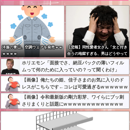
洋服の青山、空調ウェアを発売ｗｗ
【悲報】同性愛者女さん「女と付き
ｗｗｗｗ
合うの地獄すぎる、男はどうやって
耐えてんの？」←コレは同意せざる
ホリエモン「面接でさ、納豆パックの薄いフィル
おえないと話題に
ムって何のために入っていの？って聞くわけ」
【画像】俺たちの姫、佳子さまのお気に入りのド
レスがこちらです←コレは可愛過ぎるw w w w w w
w w
【画像】令和最新版の剛力彩芽、ワイらにブッ刺
さりまくりと話題にw w w w w w w w w w w w w