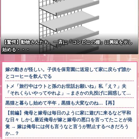
【驚愕】動物さんたち、一斉に「コンビニの棚」に興味を示し
始める・・・
嫁の動きが怪しい。子供を保育園に送迎して家に戻らず誰か
とコーヒーを飲んでる
トメ「旅行中はウトと孫のお世話お願いね」私「え？」夫
「それくらいやってやれよ」→まさかの丸投げに困惑して…
黒猫と暮らし始めて半年，黒猫も大変なのね…【再】
【前編】俺母と嫁母は毎日のように家に遊びに来るなど平和
な日々 しかし最近俺母が嫁と嫁母の悪口を言ってたことが発
覚 → 嫁は俺母には何も言うなと言うが黙止するべきだろう
か…？