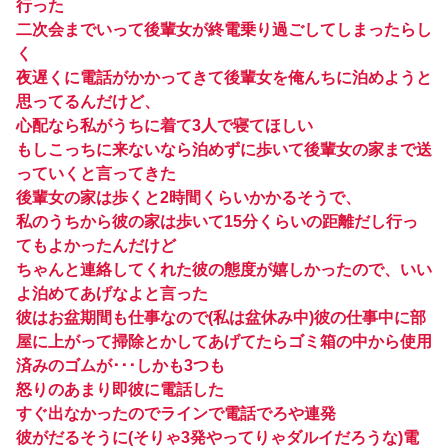
行った
二次会までいって後輩女が終電乗り過ごしてしまったらし
く
夜遅くに電話がかかってきて後輩女を俺んちに泊めようと
思ってるんだけど、
心配なら私がうちに着て3人で寝てほしい
もしこっちに来ないなら泊めずに歩いて後輩女の家まで送
っていくと言ってきた
後輩女の家は歩くと2時間くらいかかるそうで、
私のうちから彼の家は歩いて15分くらいの距離だし行っ
てもよかったんだけど
ちゃんと連絡してくれた彼の態度が嬉しかったので、いい
よ泊めてあげなよと言った
彼はお盆期間も仕事なので(私は盆休み中)彼の仕事中に部
屋に上がって掃除とかしてあげてたらゴミ箱の中から使用
済みのゴムが･･･しかも3つも
怒りのあまり即彼に電話した
すぐ出なかったのでラインで電話でろや連発
彼がだるそうに(そりゃ3発やってりゃダルイだろうな)電