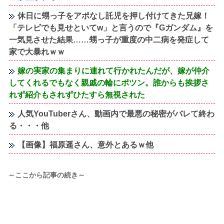
休日に甥っ子をアポなし託児を押し付けてきた兄嫁！
「テレビでも見せといてw」と言うので『Gガンダム』を
一気見させた結果……甥っ子が重度の中二病を発症して
家で大暴れｗｗ
嫁の実家の集まりに連れて行かれたんだが、嫁が仲介
してくれるでもなく親戚の輪にポツン。誰からも挨拶さ
れず紹介もされずひたすら無視された
人気YouTuberさん、動画内で最悪の秘密がバレて終わ
る・・・他
【画像】福原遥さん、意外とあるｗ他
～ここから記事の続き～