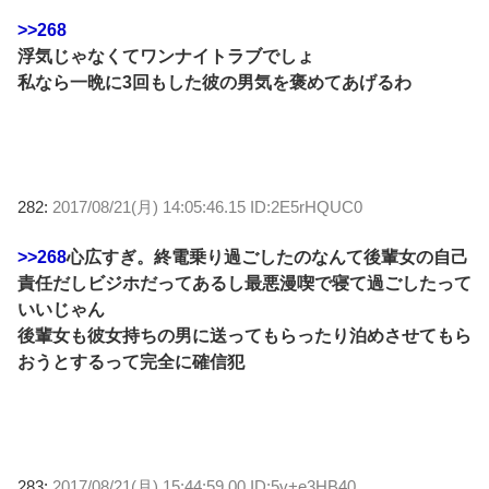
>>268
浮気じゃなくてワンナイトラブでしょ
私なら一晩に3回もした彼の男気を褒めてあげるわ
282:
2017/08/21(月) 14:05:46.15 ID:2E5rHQUC0
>>268
心広すぎ。終電乗り過ごしたのなんて後輩女の自己
責任だしビジホだってあるし最悪漫喫で寝て過ごしたって
いいじゃん
後輩女も彼女持ちの男に送ってもらったり泊めさせてもら
おうとするって完全に確信犯
283:
2017/08/21(月) 15:44:59.00 ID:5v+e3HB40