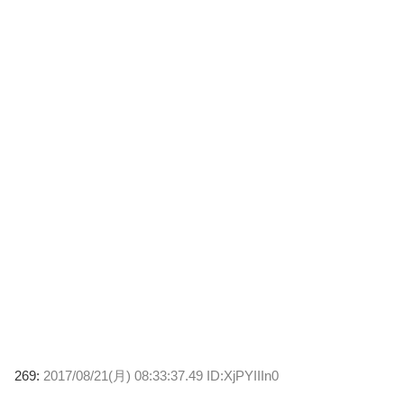
269:
2017/08/21(月) 08:33:37.49 ID:XjPYIIIn0