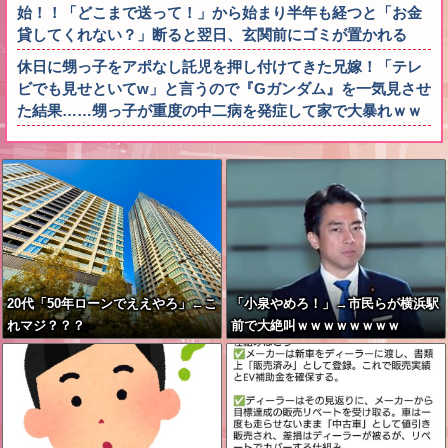
始！！「どこまで送って！」から始まり半年も経つと「お金
貸してくれない？」断ると翌日、玄関前にゴミが置かれる
休日に甥っ子をアポなし託児を押し付けてきた兄嫁！「テレ
ビでも見せといてw」と言うので『Gガンダム』を一気見させ
た結果……甥っ子が重度の中二病を発症して家で大暴れｗｗ
20代「50年ローンでええやろ」←こ
「小泉やめろ！」→市民らが横浜駅
れマジ？？？
前で大絶叫ｗｗｗｗｗｗｗｗ