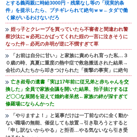
とする義両親に時給3000円・残業なし等の「現実的条
件」を提示したら、ブチギレられて絶句ｗｗ←タダで働
く嫁がいるわけないだろ
姪っ子とクレープを買っていたら不審者と間違われ警
察沙汰にｗ必死にかばってくれた姪の一言に泣きそうに
なった件←必死の弁明が逆に不憫すぎて草
「お前は自分に甘い」と家族に責められ育った私…３
０歳の時、真夏に重度の熱中症で救急搬送された結果→
会社の人たちから叩きつけられた「衝撃の事実」に絶句
亡き叔母の遺書「実は17年前に従兄弟と赤ちゃんを交
換した」全員で家族会議を開いた結果、拍子抜けするほ
ど〇〇な展開を迎えて婚約者呆然←家族の絆が深すぎて
修羅場にならんかった
「やりますよ！」と返事だけは一丁前なのに全く動か
ない職場の無能、催促しても放置→引き取ろうとすると
「申し訳ないからやる」と拒否…やる気ないなら引き受