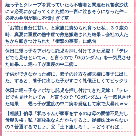
姪っ子とクレープを買っていたら不審者と間違われ警察沙汰
にｗ必死にかばってくれた姪の一言に泣きそうになった件←
必死の弁明が逆に不憫すぎて草
「お前は自分に甘い」と家族に責められ育った私…３０歳の
時、真夏に重度の熱中症で救急搬送された結果→会社の人た
ちから叩きつけられた「衝撃の事実」に絶句
休日に甥っ子をアポなし託児を押し付けてきた兄嫁！「テレ
ビでも見せといてw」と言うので『Gガンダム』を一気見させ
た結果……甥っ子が重度の中二病...
子供ができなかった姉に、双子の片方を姉夫婦に養子に出し
た。すると、養子に出した子がすごく礼儀正しくてビックリ
休日に甥っ子をアポなし託児を押し付けてきた兄嫁！「テレ
ビでも見せといてw」と言うので『Gガンダム』を一気見させ
た結果……甥っ子が重度の中二病を発症して家で大暴れｗｗ
【相談】伯母「私ちゃんが家事をするのは母の愛情不足だし
母親失格」私「高校生なんだからするよ。従姉妹はやらない
の？普通するでしょ」父「土下座しろ！」←どうすれば…