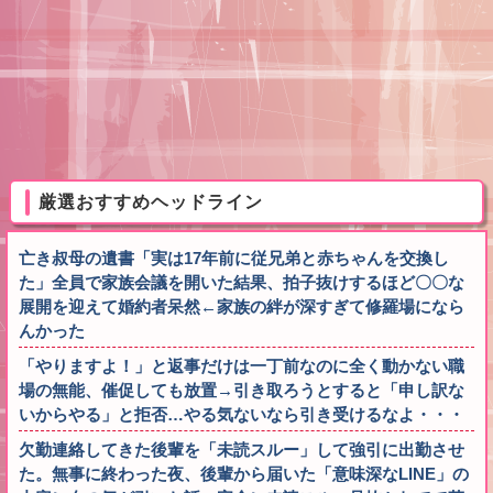
厳選おすすめヘッドライン
亡き叔母の遺書「実は17年前に従兄弟と赤ちゃんを交換し
た」全員で家族会議を開いた結果、拍子抜けするほど〇〇な
展開を迎えて婚約者呆然←家族の絆が深すぎて修羅場になら
んかった
「やりますよ！」と返事だけは一丁前なのに全く動かない職
場の無能、催促しても放置→引き取ろうとすると「申し訳な
いからやる」と拒否…やる気ないなら引き受けるなよ・・・
欠勤連絡してきた後輩を「未読スルー」して強引に出勤させ
た。無事に終わった夜、後輩から届いた「意味深なLINE」の