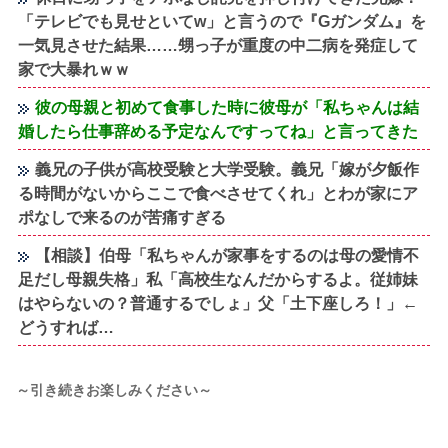
「テレビでも見せといてw」と言うので『Gガンダム』を
一気見させた結果……甥っ子が重度の中二病を発症して
家で大暴れｗｗ
彼の母親と初めて食事した時に彼母が「私ちゃんは結
婚したら仕事辞める予定なんですってね」と言ってきた
義兄の子供が高校受験と大学受験。義兄「嫁が夕飯作
る時間がないからここで食べさせてくれ」とわが家にア
ポなしで来るのが苦痛すぎる
【相談】伯母「私ちゃんが家事をするのは母の愛情不
足だし母親失格」私「高校生なんだからするよ。従姉妹
はやらないの？普通するでしょ」父「土下座しろ！」←
どうすれば…
～引き続きお楽しみください～