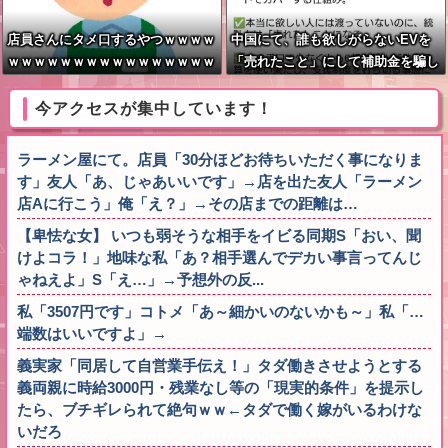
店員さんにタメ口するやつｗｗｗｗ
中国にて、誰も欲しがらないEVを
ｗｗｗｗｗｗｗｗｗｗｗｗｗｗｗｗ
「売れたこと」にして補助金を騙し
ｗｗｗｗ
取る事案が横行。販売実績水増し
今アクセスが集中しています！
ラーメン屋にて。店員「30分ほどお待ちいただく事になりま
す」友人「あ、じゃあいいです」→店を出た友人「ラーメン
店Aに行こう」俺「え？」→その店までの距離は…
【卑怯な女】 いつも弱そうな相手をイビる同期S「おい、聞
けよコラ！」地味な私「あ？相手選んでデカい事言ってんじ
ゃねえよ」S「え…」→予想外の反...
私「3507円です」コトメ「あ～細かいのないかも～」私「…
端数はいいですよ」→
義実家「同居して自営業手伝え！」タダ働きさせようとする
義両親に時給3000円・残業なし等の「現実的条件」を提示し
たら、ブチギレられて絶句ｗｗ←タダで働く嫁がいるわけな
いだろ