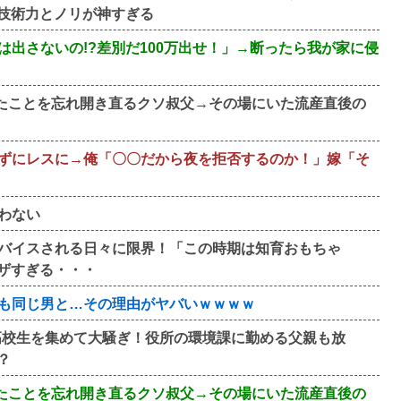
技術力とノリが神すぎる
出さないの!?差別だ100万出せ！」→断ったら我が家に侵
！
たことを忘れ開き直るクソ叔父→その場にいた流産直後の
ずにレスに→俺「〇〇だから夜を拒否するのか！」嫁「そ
わない
バイスされる日々に限界！「この時期は知育おもちゃ
ザすぎる・・・
も同じ男と…その理由がヤバいｗｗｗｗ
が高校生を集めて大騒ぎ！役所の環境課に勤める父親も放
？
たことを忘れ開き直るクソ叔父→その場にいた流産直後の