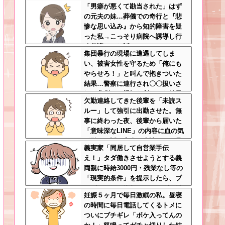
「男癖が悪くて勘当された」はず
の元夫の妹…葬儀での奇行と『悲
惨な思い込み』から知的障害を疑
った私→こっそり病院へ誘導し行
政保護させた話
集団暴行の現場に遭遇してしま
い、被害女性を守るため「俺にも
やらせろ！」と叫んで抱きついた
結果…警察に連行され〇〇扱いさ
れる悲劇へ←機転を利かせた結果
欠勤連絡してきた後輩を「未読ス
が裏目に出すぎて惨事
ルー」して強引に出勤させた。無
事に終わった夜、後輩から届いた
「意味深なLINE」の内容に血の気
が引いた話←完全に未読スルー見
義実家「同居して自営業手伝
抜かれてて草
え！」タダ働きさせようとする義
両親に時給3000円・残業なし等の
「現実的条件」を提示したら、ブ
チギレられて絶句ｗｗ←タダで働
妊娠５ヶ月で毎日激眠の私。昼寝
く嫁がいるわけないだろ
の時間に毎日電話してくるトメに
ついにブチギレ「ボケ入ってんの