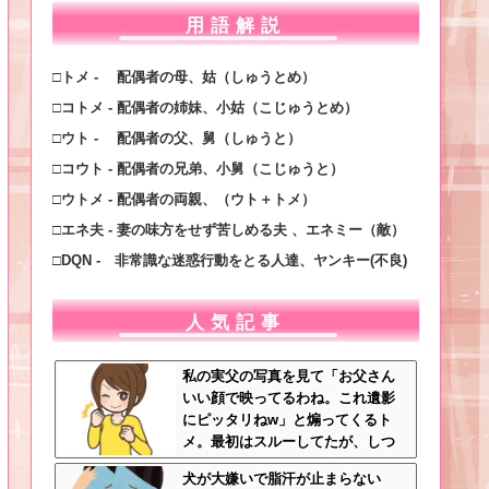
用語解説
□トメ - 配偶者の母、姑（しゅうとめ）
□コトメ - 配偶者の姉妹、小姑（こじゅうとめ）
□ウト - 配偶者の父、舅（しゅうと）
□コウト - 配偶者の兄弟、小舅（こじゅうと）
□ウトメ - 配偶者の両親、（ウト＋トメ）
□エネ夫 - 妻の味方をせず苦しめる夫 、エネミー（敵）
□DQN - 非常識な迷惑行動をとる人達、ヤンキー(不良)
人気記事
私の実父の写真を見て「お父さん
いい顔で映ってるわね。これ遺影
にピッタリねw」と煽ってくるト
メ。最初はスルーしてたが、しつ
こいのでスマホのカメラをトメに
犬が大嫌いで脂汗が止まらない
向けて同じ手で反撃したったｗｗ