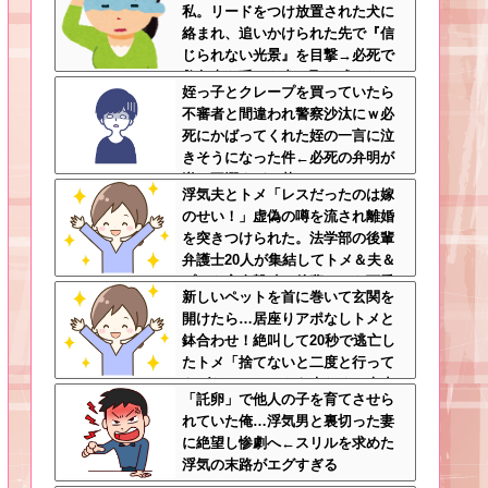
私。リードをつけ放置された犬に
ｗ
絡まれ、追いかけられた先で『信
じられない光景』を目撃→必死で
救急車を呼ぶも犬と取り残され
姪っ子とクレープを買っていたら
て・・・
不審者と間違われ警察沙汰にｗ必
死にかばってくれた姪の一言に泣
きそうになった件←必死の弁明が
逆に不憫すぎて草
浮気夫とトメ「レスだったのは嫁
のせい！」虚偽の噂を流され離婚
を突きつけられた。法学部の後輩
弁護士20人が集結してトメ＆夫＆
プリを完全撃破←後輩たちを可愛
新しいペットを首に巻いて玄関を
がっていた恩が最高形で返ってき
開けたら…居座りアポなしトメと
た
鉢合わせ！絶叫して20秒で逃亡し
たトメ「捨てないと二度と行って
あげない！」←もう来なくて大丈
「託卵」で他人の子を育てさせら
夫ですｗ
れていた俺…浮気男と裏切った妻
に絶望し惨劇へ←スリルを求めた
浮気の末路がエグすぎる