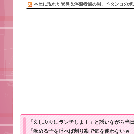
本屋に現れた異臭＆浮浪者風の男、ペタンコのボス
「久しぶりにランチしよ！」と誘いながら当
「飲める子を呼べば割り勘で気を使わないｗ