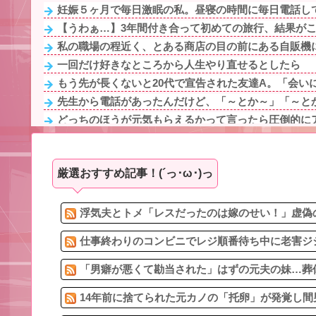
妊娠５ヶ月で毎日激眠の私。昼寝の時間に毎日電話して
【うわぁ…】3年間付き合って初めての旅行、結果が
私の職場の程近く、とある商店の目の前にある自販機には
一回だけ好きなところから人生やり直せるとしたら
もう先が長くないと20代で宣告された友達A。「会いに
先生から電話があったんだけど、「～とか～」「～とか
どっちのほうが元気もらえるかって言ったら圧倒的に
元コトメ「実妹の姪に祝儀出したのにうちの娘には出さない
5/5【回る有責カウンター】嫁が離婚届を置いて失踪。浮
厳選おすすめ記事！(´っ･ω･)っ
Aママ「そのブランド服ちょうだい！」私「お断りします
二言目には「俺が養ってやってる」と言うモラハラ旦那
1、2年生の間で欠席者が多数出ているのに閉鎖しなかっ
浮気夫とトメ「レスだったのは嫁のせい！」虚偽の
仕事終わりのコンビニでレジ順番待ち中に老害ジジ
「男癖が悪くて勘当された」はずの元夫の妹…葬儀
14年前に捨てられた元カノの「托卵」が発覚し間