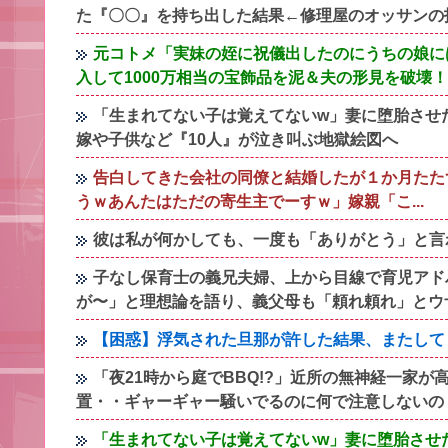
た『〇〇』を持ち出した結果←修理屋のオッサンの
元コトメ「実妹の姪に祝儀出したのにうちの娘には
入して1000万相当の宝飾品を泥＆夫の形見を破壊
「生まれてない子は覚えてないw」妻に堕胎させ
嫁や子供など『10人』が泣き叫ぶ地獄絵図へ
告白してきた会社の同僚と結婚したが１か月たた
うｗあんたはただの寄生主でーすｗ」嫁親「こ...
彼は私が何かしても、一度も「ありがとう」と言
子なし保育士の義兄夫婦、上から目線で育児アド
が〜」と理想論を語り、義父母も「頼れ頼れ」とウ
【困惑】浮気された旦那が許した結果、またして
「夜21時から庭でBBQ!?」近所の無神経一家
置・・ギャーギャー騒いでるのに何で注意しないの
「生まれてない子は覚えてないw」妻に堕胎させ