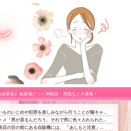
験談募集】修羅場だった体験談・愚痴など大募集！
ものいじめや犯罪を楽しみながら行うことが陽キャ...
メ「男が居るんだろう、それで男に色々入れられた...
店の目の前にある自販機には、 「あしもと注意」...