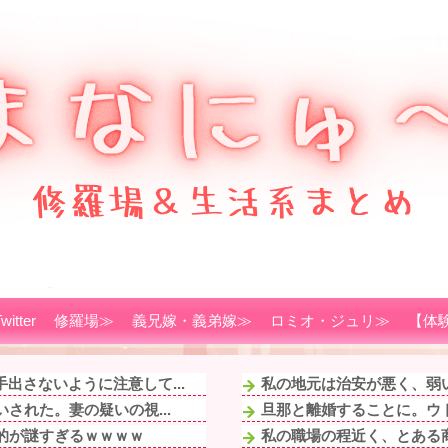
witter
修羅場≫
義兄嫁・義弟嫁≫
ロミオ・ジュリ≫
【体
出さないように注意して...
私の地元は治安が悪く、弱い
された。妻の疑いの視...
旦那と離婚することに。ウト
的が謎すぎるｗｗｗｗ
私の職場の程近く、とある商