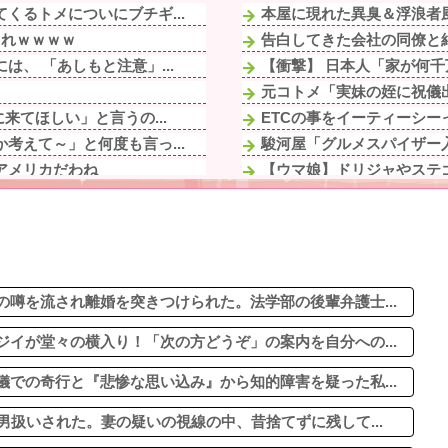
くるトメについにブチギ...
本屋に現れた異臭＆浮浪者風
これｗｗｗｗ
告白してきた会社の同僚と結
、 「あしもと注意」...
【衝撃】 日本人「家が何千
元コトメ「実妹の姪に祝儀出し
来てほしい」と言うの...
ETCの事をイーティーシ
考えて～」と何度も言っ...
駿河屋「グルメスパイザー
アメリカだわね
【ウマ娘】ドリジャやステ
の!?差別だ100...
【画像】東京のライオンさん
気がバレたかと思っ...
Aママ「そのブランド服ちょ
」→母親に報告したら...
【悲報】パパ活疑惑のおじさ
がステージ２の癌になっ...
出された物を食べずに文句ば
たせいで私立高一般入...
噂を流され離婚を突きつけられた。法学部の後輩弁護士...
イが堂々の横入り！「次の方どうぞ」の案内を自分への...
での奇行と『悲惨な思い込み』から知的障害を疑った私...
男扱いされた。妻の疑いの視線の中、昔捨てずに残して...