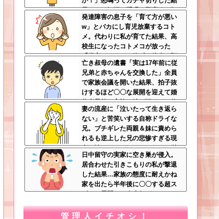
か！」怒鳴ってガチャ切りした結
果ｗｗ←妊婦の睡眠を邪魔する奴
発達障害の息子を「育て方が悪い
は容赦しない
w」とバカにし育児放棄するコト
メ。代わりに私が育てた結果、高
校生になったコトメコが放った
「発言」にコトメ絶叫←他人に預
亡き叔母の遺書「実は17年前に従
けっぱなしで親面するな
兄弟と赤ちゃんを交換した」全員
で家族会議を開いた結果、拍子抜
けするほど〇〇な展開を迎えて婚
約者呆然←家族の絆が深すぎて修
妻の流産に「泣いたって生き返ら
羅場にならんかった
ない」と苦笑いする自称ドライな
兄。ブチギレた両親＆妹に責めら
れるも逆上した兄の悲惨すぎる現
在←淡々としてるんじゃなくて単
日中留守の実家に空き巣が侵入。
なる冷血漢
居合わせた引きこもりの私が撃退
した結果…家族の態度に耐えかね
家を出たら半年後に〇〇する超ス
ピード展開へ←人生何がきっかけ
で好転するか分からない
管理人イチオシ！