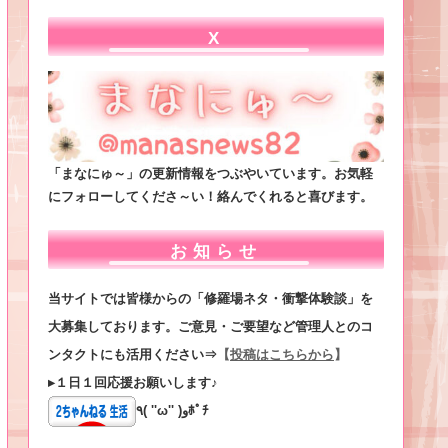
X
「まなにゅ～」の更新情報をつぶやいています。お気軽
にフォローしてくださ～い！絡んでくれると喜びます。
お知らせ
当サイトでは皆様からの「修羅場ネタ・衝撃体験談」を
大募集しております。ご意見・ご要望など管理人とのコ
ンタクトにも活用ください⇒
【
投稿はこちらから
】
▸１日１回応援お願いします♪
٩( ''ω'' )وﾎﾟﾁ