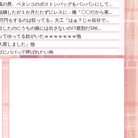
の男、ペタンコのボストンバッグをパンパンにして...
婚したが１か月たたずにレスに→俺「〇〇だから夜...
万円もするのは狂ってる」大工「はぁ？じゃ自分で...
たのにうちの娘には出さないの!?差別だ100...
ーってゆってる奴がいたｗｗｗｗｗｗｗ他
入荷しました」他
ゴにパパって呼ばれたい他
、溶けるｗｗｗｗｗｗｗｗｗｗｗｗｗｗｗｗｗｗｗ...
うだい！」私「お断りします」→母親に報告したら...
ん、待ち合わせに写真と違う女が来たので逃げよう...
っかりの子供にうんざり。もう毎日冷凍チャーハン...