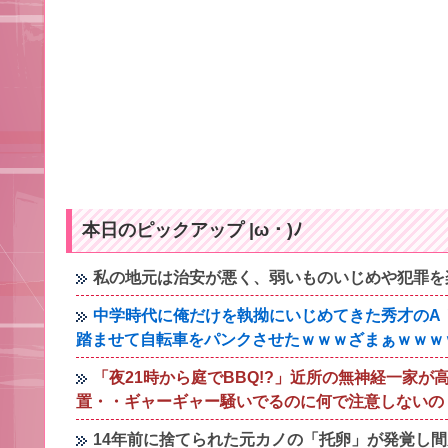
本日のピックアップ |ω・)ﾉ
私の地元は治安が悪く、弱いものいじめや犯罪を
中学時代に俺だけを執拗にいじめてきた秀才のA
踏ませて自転車をパンクさせたｗｗｗざまぁｗｗｗ
「夜21時から庭でBBQ!?」近所の無神経一家
置・・ギャーギャー騒いでるのに何で注意しないの
14年前に捨てられた元カノの「托卵」が発覚し