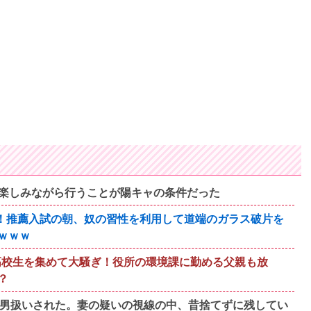
楽しみながら行うことが陽キャの条件だった
！推薦入試の朝、奴の習性を利用して道端のガラス破片を
ｗｗｗ
が高校生を集めて大騒ぎ！役所の環境課に勤める父親も放
？
間男扱いされた。妻の疑いの視線の中、昔捨てずに残してい