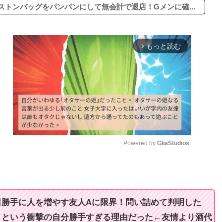
トンバッグをパンパンにして無会計で退店！Gメンに確...
もっと読む
arrow_forward_ios
Powered by 
GliaStudios
M
u
t
日勝手に人を増やす友人Aに限界！問い詰めて判明した
e
」という衝撃の自分勝手すぎる理由だった←友情より酒代