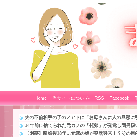
Home
当サイトについて
RSS
Facebook
T
夫の不倫相手の子のメアドに「お母さんに人の旦那に手
14年前に捨てられた元カノの「托卵」が発覚し間男扱い
【困惑】離婚後18年…元嫁の娘が突然襲来！？その目