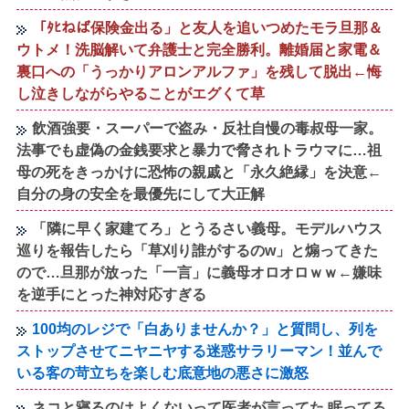
「ﾀﾋねば保険金出る」と友人を追いつめたモラ旦那＆
ウトメ！洗脳解いて弁護士と完全勝利。離婚届と家電＆
裏口への「うっかりアロンアルファ」を残して脱出←悔
し泣きしながらやることがエグくて草
飲酒強要・スーパーで盗み・反社自慢の毒叔母一家。
法事でも虚偽の金銭要求と暴力で脅されトラウマに…祖
母の死をきっかけに恐怖の親戚と「永久絶縁」を決意←
自分の身の安全を最優先にして大正解
「隣に早く家建てろ」とうるさい義母。モデルハウス
巡りを報告したら「草刈り誰がするのw」と煽ってきた
ので…旦那が放った「一言」に義母オロオロｗｗ←嫌味
を逆手にとった神対応すぎる
100均のレジで「白ありませんか？」と質問し、列を
ストップさせてニヤニヤする迷惑サラリーマン！並んで
いる客の苛立ちを楽しむ底意地の悪さに激怒
ネコと寝るのはよくないって医者が言ってた 眠ってる