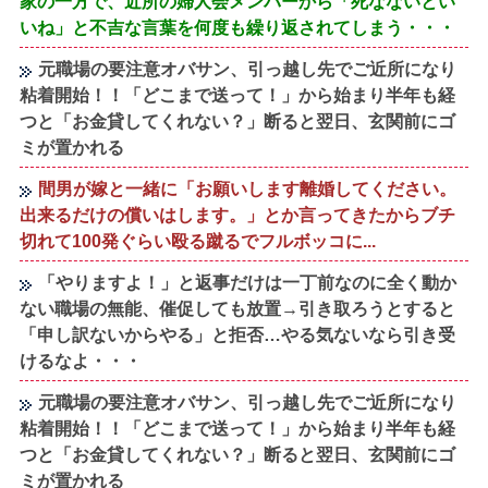
家の一方で、近所の婦人会メンバーから「死なないとい
いね」と不吉な言葉を何度も繰り返されてしまう・・・
元職場の要注意オバサン、引っ越し先でご近所になり
粘着開始！！「どこまで送って！」から始まり半年も経
つと「お金貸してくれない？」断ると翌日、玄関前にゴ
ミが置かれる
間男が嫁と一緒に「お願いします離婚してください。
出来るだけの償いはします。」とか言ってきたからブチ
切れて100発ぐらい殴る蹴るでフルボッコに...
「やりますよ！」と返事だけは一丁前なのに全く動か
ない職場の無能、催促しても放置→引き取ろうとすると
「申し訳ないからやる」と拒否…やる気ないなら引き受
けるなよ・・・
元職場の要注意オバサン、引っ越し先でご近所になり
粘着開始！！「どこまで送って！」から始まり半年も経
つと「お金貸してくれない？」断ると翌日、玄関前にゴ
ミが置かれる