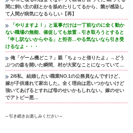
間に飼い主の顔とかを舐めたりしてるから、菌が感染し
て人間が病気になるらしい【再】
「やりますよ！」と返事だけは一丁前なのに全く動か
ない職場の無能、催促しても放置→引き取ろうとすると
「申し訳ないからやる」と拒否…やる気ないなら引き受
けるなよ・・・
俺「ゲーム機どこ？」親「ちょっと借りたよ」→どう
ぶつの森を開いた瞬間、村が大変なことになっていて…
2/6私、結婚したい職業NO.1の公務員なんですけど、
嫁が子供連れて家出した。全く理由は思いつかないけど
強いてあげるとすれば母のせいかもしれない。嫁のせい
でアトピー悪…
～引き続きお楽しみください～