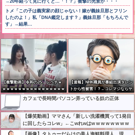
→20年経って見に行くと…「！？」衝撃の光景が・・・
トメ「この子は義実家の顔じゃない！嫁が義妹旦那とフリン
したのよ！」私「DNA鑑定します？」義妹旦那「もちろんで
す」→結果…
【衝撃動画】令和のJS、レベチｗ
【速報】NHK職員が番組出演タレン
ｗｗｗｗｗｗｗｗｗｗｗｗｗｗｗｗ
トから性被害！？←コレマジならヤ
ｗｗｗｗｗｗｗｗｗｗｗｗｗ
バくねーか？
カフェで長時間パソコン弄っている奴の正体
【爆笑動画】ママさん「新しい洗濯機買って1発目
に回したらコレw」←こwれwはw w w w w w w w
w w
【画像】タトゥーだらけの美人海鮮料理人、現