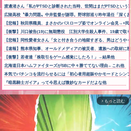
渡邊渚さん「私がPTSDと診断された当時、世間はまだPTSDとい
広陵高校〝暴力問題〟中井監督が謝罪。野球部巡り昨年退任「深く反
【悲報】秋田県職員、まさかのバスローブ姿でオンライン会見→+民
【衝撃】川口被告(19)に無期懲役 江別大学生殺人事件、19歳で
【悲報】同性愛者女さん「女と付き合うの地獄すぎる、男はどうやっ
【速報】熊本県知事、オールドメディアの被災者、遺族への取材に
【衝撃】若者達「株取引をゲーム感覚にしたろ！」→結果他
北海道日本ハムファイターズがSBに中々勝ててない理由←これ他
本気でパチンコを流行らせるには「初心者用超賑やかモードとシンプ
『暗黒騎士ガイア』って今思えば微妙なカードだよな他
もっと読む
arrow_forward_ios