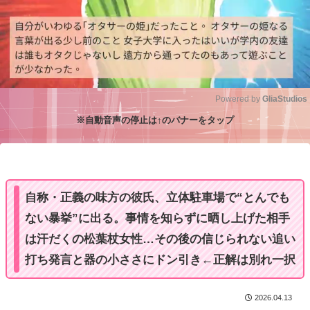
Powered by 
GliaStudios
※自動音声の停止は↑のバナーをタップ
M
u
t
e
自称・正義の味方の彼氏、立体駐車場で“とんでも
ない暴挙”に出る。事情を知らずに晒し上げた相手
は汗だくの松葉杖女性…その後の信じられない追い
打ち発言と器の小ささにドン引き←正解は別れ一択
2026.04.13