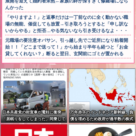
展開を迎えて婚約者呆然←家族の絆が深すぎて修羅場になら
んかった
「やりますよ！」と返事だけは一丁前なのに全く動かない職
場の無能、催促しても放置→引き取ろうとすると「申し訳な
いからやる」と拒否…やる気ないなら引き受けるなよ・・・
元職場の要注意オバサン、引っ越し先でご近所になり粘着開
始！！「どこまで送って！」から始まり半年も経つと「お金
貸してくれない？」断ると翌日、玄関前にゴミが置かれる
日本共産党の街宣車が電柱に衝突
万年赤字のインドネシア新幹線。負
「居眠りをしてしまった」同乗して
債を埋めるため政府が過半数の株式
いた県議を含め男女3人重傷
を引き受ける