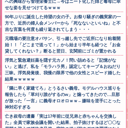
への興味から管理栄養士に→今はニート化した姉と毒母に幸
せな姿を見せつけてるｗｗｗ
90年ぶりに誕生した待望の女の子。お祭り騒ぎの義実家の一
方で、近所の婦人会メンバーから「死なないといいね」と不
吉な言葉を何度も繰り返されてしまう・・・
元職場の要注意オバサン、引っ越し先でご近所になり粘着開
始！！「どこまで送って！」から始まり半年も経つと「お金
貸してくれない？」断ると翌日、玄関前にゴミが置かれる
浮気と緊急避妊薬を隠す元カノ！問い詰めると「記憶がな
い」と逃げ、私を「モラハラ男」認定してキープ＆おねだり
三昧。浮気発覚後、我慢の限界で他の女性とスピード婚した
結果ｗｗｗｗｗ
「隣に早く家建てろ」とうるさい義母。モデルハウス巡りを
報告したら「草刈り誰がするのw」と煽ってきたので…旦那
が放った「一言」に義母オロオロｗｗ←嫌味を逆手にとった
神対応すぎる
亡き叔母の遺書「実は17年前に従兄弟と赤ちゃんを交換し
た」全員で家族会議を開いた結果、拍子抜けするほど〇〇な