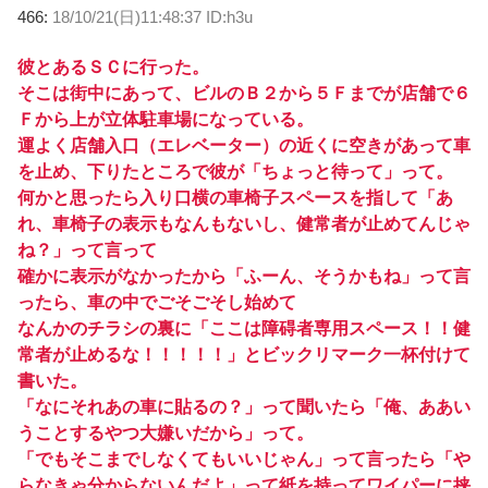
466:
18/10/21(日)11:48:37 ID:h3u
彼とあるＳＣに行った。
そこは街中にあって、ビルのＢ２から５Ｆまでが店舗で６
Ｆから上が立体駐車場になっている。
運よく店舗入口（エレベーター）の近くに空きがあって車
を止め、下りたところで彼が「ちょっと待って」って。
何かと思ったら入り口横の車椅子スペースを指して「あ
れ、車椅子の表示もなんもないし、健常者が止めてんじゃ
ね？」って言って
確かに表示がなかったから「ふーん、そうかもね」って言
ったら、車の中でごそごそし始めて
なんかのチラシの裏に「ここは障碍者専用スペース！！健
常者が止めるな！！！！！」とビックリマーク一杯付けて
書いた。
「なにそれあの車に貼るの？」って聞いたら「俺、ああい
うことするやつ大嫌いだから」って。
「でもそこまでしなくてもいいじゃん」って言ったら「や
らなきゃ分からないんだよ」って紙を持ってワイパーに挟