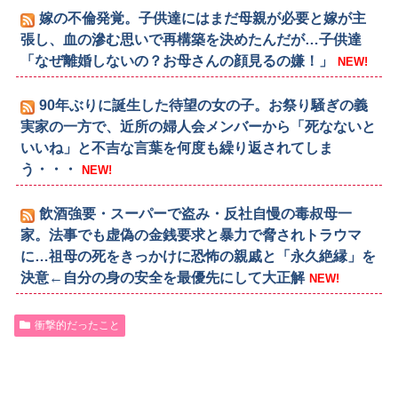
嫁の不倫発覚。子供達にはまだ母親が必要と嫁が主
張し、血の滲む思いで再構築を決めたんだが…子供達
「なぜ離婚しないの？お母さんの顔見るの嫌！」
NEW!
90年ぶりに誕生した待望の女の子。お祭り騒ぎの義
実家の一方で、近所の婦人会メンバーから「死なないと
いいね」と不吉な言葉を何度も繰り返されてしま
う・・・
NEW!
飲酒強要・スーパーで盗み・反社自慢の毒叔母一
家。法事でも虚偽の金銭要求と暴力で脅されトラウマ
に…祖母の死をきっかけに恐怖の親戚と「永久絶縁」を
決意←自分の身の安全を最優先にして大正解
NEW!
衝撃的だったこと