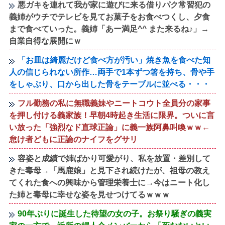
悪ガキを連れて我が家に遊びに来る借りパク常習犯の
義姉がウチでテレビを見てお菓子をお食べつくし、夕食
まで食べていった。義姉「あー満足^^ また来るね♪」→
自業自得な展開にｗ
「お皿は綺麗だけど食べ方が汚い」焼き魚を食べた知
人の信じられない所作…両手で1本ずつ箸を持ち、骨や手
をしゃぶり、口から出した骨をテーブルに並べる・・・
フル勤務の私に無職義妹やニートコウト全員分の家事
を押し付ける義家族！早朝4時起き生活に限界。ついに言
い放った「強烈なド直球正論」に義一族阿鼻叫喚ｗｗ←
怠け者どもに正論のナイフをグサリ
容姿と成績で姉ばかり可愛がり、私を放置・差別して
きた毒母→「馬鹿娘」と見下され続けたが、祖母の教え
てくれた食への興味から管理栄養士に→今はニート化し
た姉と毒母に幸せな姿を見せつけてるｗｗｗ
90年ぶりに誕生した待望の女の子。お祭り騒ぎの義実