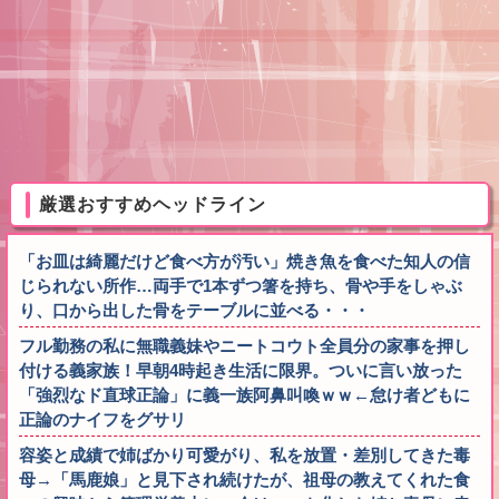
厳選おすすめヘッドライン
「お皿は綺麗だけど食べ方が汚い」焼き魚を食べた知人の信
じられない所作…両手で1本ずつ箸を持ち、骨や手をしゃぶ
り、口から出した骨をテーブルに並べる・・・
フル勤務の私に無職義妹やニートコウト全員分の家事を押し
付ける義家族！早朝4時起き生活に限界。ついに言い放った
「強烈なド直球正論」に義一族阿鼻叫喚ｗｗ←怠け者どもに
正論のナイフをグサリ
容姿と成績で姉ばかり可愛がり、私を放置・差別してきた毒
母→「馬鹿娘」と見下され続けたが、祖母の教えてくれた食