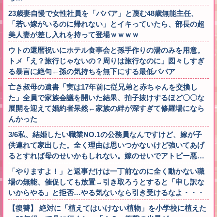
23歳妻自慢で女性社員を「ババア」と蔑む48歳無能主任、
「若い嫁がいるのに帰れない」とイキっていたら、部長の超
美人妻が差し入れを持って登場ｗｗｗｗ
ウトの還暦祝いにホテル食事会と孫手作りの湯のみを用意。
トメ「え？旅行じゃないの？周りは旅行なのに」図々しすぎ
る暴言に絶句←孫の気持ちを無下にする最低ババア
亡き叔母の遺書「実は17年前に従兄弟と赤ちゃんを交換し
た」全員で家族会議を開いた結果、拍子抜けするほど〇〇な
展開を迎えて婚約者呆然←家族の絆が深すぎて修羅場になら
んかった
3/6私、結婚したい職業NO.1の公務員なんですけど、嫁が子
供連れて家出した。全く理由は思いつかないけど強いてあげ
るとすれば母のせいかもしれない。嫁のせいでアトピー悪…
「やりますよ！」と返事だけは一丁前なのに全く動かない職
場の無能、催促しても放置→引き取ろうとすると「申し訳な
いからやる」と拒否…やる気ないなら引き受けるなよ・・・
【復讐】 絶対に「植えてはいけない植物」を小学校に植えた