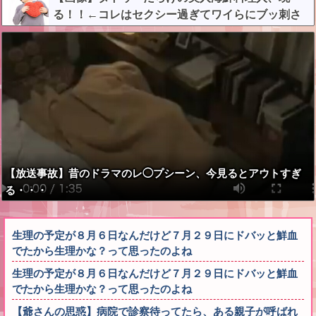
る！！←コレはセクシー過ぎてワイらにブッ刺さ
りまくりw w w w w w w w w
【放送事故】昔のドラマのレ◯プシーン、今見るとアウトすぎ
る・・・
生理の予定が８月６日なんだけど７月２９日にドバッと鮮血
でたから生理かな？って思ったのよね
生理の予定が８月６日なんだけど７月２９日にドバッと鮮血
でたから生理かな？って思ったのよね
【爺さんの思惑】病院で診察待ってたら、ある親子が呼ばれ