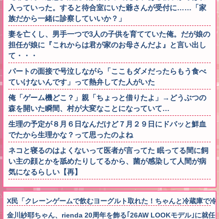
入っていった。すると待合室にいた爺さんが受付に……「家
族だから一緒に診察していいか？」
妻を亡くし、男手一つで3人の子供を育てていた俺。だが娘の
担任が娘に『これからは君が家のお母さんだよ』と言い出し
て・・・
パートの面接で号泣しながら「ここもダメだったらもう食べ
ていけないんです」って熱弁してた人がいた
俺「ゲーム機どこ？」親「ちょっと借りたよ」→どうぶつの
森を開いた瞬間、村が大変なことになっていて…
生理の予定が８月６日なんだけど７月２９日にドバッと鮮血
でたから生理かな？って思ったのよね
ネコと寝るのはよくないって医者が言ってた 眠ってる間に飼
い主の顔とかを舐めたりしてるから、菌が感染して人間が病
気になるらしい【再】
X民「クレーンゲームで飲むヨーグルト取れた！ちゃんと冷蔵庫で冷や
金川紗耶ちゃん、rienda 20周年を飾る｢26AW LOOKモデル｣に就