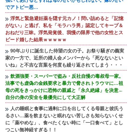
強いてあげるとすれば母のせいかもしれない。嫁のせい
でアトピー悪…
浮気と緊急避妊薬を隠す元カノ！問い詰めると「記憶
がない」と逃げ、私を「モラハラ男」認定してキープ＆
おねだり三昧。浮気発覚後、我慢の限界で他の女性とス
ピード婚した結果ｗｗｗｗｗ
90年ぶりに誕生した待望の女の子。お祭り騒ぎの義実
家の一方で、近所の婦人会メンバーから「死なないとい
いね」と不吉な言葉を何度も繰り返されてしまう・・・
飲酒強要・スーパーで盗み・反社自慢の毒叔母一家。
法事でも虚偽の金銭要求と暴力で脅されトラウマに…祖
母の死をきっかけに恐怖の親戚と「永久絶縁」を決意←
自分の身の安全を最優先にして大正解
人の睡眠と食事に過剰に口を出してくる母親と彼氏う
るさい…薬を飲まないと眠れない苦しさも知らないくせ
に「薬やめな」、食べたくない時に「一口食べて」とし
つこい無神経すぎる！！