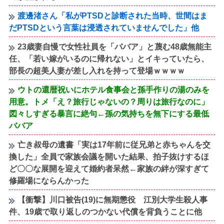
渡邊渚さん「私がPTSDと診断された当時、世間はま
だPTSDという言葉は浸透されていませんでした」他
23歳妻自慢で女性社員を「ババア」と蔑む48歳無能主
任、「若い嫁がいるのに帰れない」とイキっていたら、
部長の超美人妻が差し入れを持って登場ｗｗｗｗ
ウトの還暦祝いにホテル食事会と孫手作りの湯のみを
用意。トメ「え？旅行じゃないの？周りは旅行なのに」
図々しすぎる暴言に絶句←孫の気持ちを無下にする最低
ババア
亡き叔母の遺書「実は17年前に従兄弟と赤ちゃんを交
換した」全員で家族会議を開いた結果、拍子抜けするほ
ど〇〇な展開を迎えて婚約者呆然←家族の絆が深すぎて
修羅場にならんかった
【衝撃】川口被告(19)に無期懲役 江別大学生殺人事
件、19歳で取り返しのつかない代償を背負うことに他