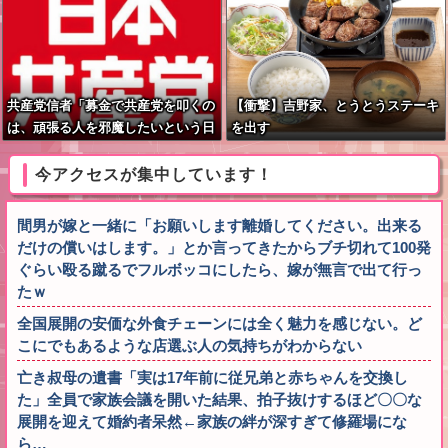
共産党信者「募金で共産党を叩くの
【衝撃】吉野家、とうとうステーキ
は、頑張る人を邪魔したいという日
を出す
本人らしい薄暗い欲望のせい」
今アクセスが集中しています！
間男が嫁と一緒に「お願いします離婚してください。出来る
だけの償いはします。」とか言ってきたからブチ切れて100発
ぐらい殴る蹴るでフルボッコにしたら、嫁が無言で出て行っ
たｗ
全国展開の安価な外食チェーンには全く魅力を感じない。ど
こにでもあるような店選ぶ人の気持ちがわからない
亡き叔母の遺書「実は17年前に従兄弟と赤ちゃんを交換し
た」全員で家族会議を開いた結果、拍子抜けするほど〇〇な
展開を迎えて婚約者呆然←家族の絆が深すぎて修羅場にな
ら…