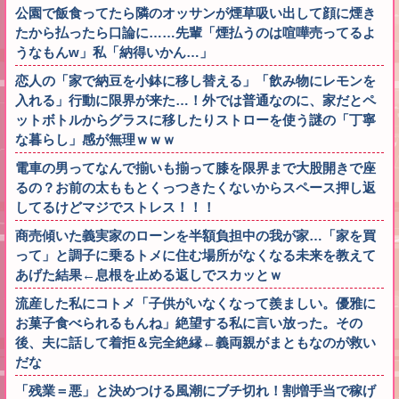
公園で飯食ってたら隣のオッサンが煙草吸い出して顔に煙き
たから払ったら口論に……先輩「煙払うのは喧嘩売ってるよ
うなもんw」私「納得いかん…」
恋人の「家で納豆を小鉢に移し替える」「飲み物にレモンを
入れる」行動に限界が来た…！外では普通なのに、家だとペ
ットボトルからグラスに移したりストローを使う謎の「丁寧
な暮らし」感が無理ｗｗｗ
電車の男ってなんで揃いも揃って膝を限界まで大股開きで座
るの？お前の太ももとくっつきたくないからスペース押し返
してるけどマジでストレス！！！
商売傾いた義実家のローンを半額負担中の我が家…「家を買
って」と調子に乗るトメに住む場所がなくなる未来を教えて
あげた結果←息根を止める返しでスカッとｗ
流産した私にコトメ「子供がいなくなって羨ましい。優雅に
お菓子食べられるもんね」絶望する私に言い放った。その
後、夫に話して着拒＆完全絶縁←義両親がまともなのが救い
だな
「残業＝悪」と決めつける風潮にブチ切れ！割増手当で稼げ