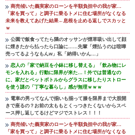
商売傾いた義実家のローンを半額負担中の我が家…
「家を買って」と調子に乗るトメに住む場所がなくなる
未来を教えてあげた結果←息根を止める返しでスカッと
ｗ
公園で飯食ってたら隣のオッサンが煙草吸い出して顔
に煙きたから払ったら口論に……先輩「煙払うのは喧嘩
売ってるようなもんw」私「納得いかん…」
恋人の「家で納豆を小鉢に移し替える」「飲み物にレ
モンを入れる」行動に限界が来た…！外では普通なの
に、家だとペットボトルからグラスに移したりストロー
を使う謎の「丁寧な暮らし」感が無理ｗｗｗ
電車の男ってなんで揃いも揃って膝を限界まで大股開
きで座るの？お前の太ももとくっつきたくないからスペ
ース押し返してるけどマジでストレス！！！
商売傾いた義実家のローンを半額負担中の我が家…
「家を買って」と調子に乗るトメに住む場所がなくなる