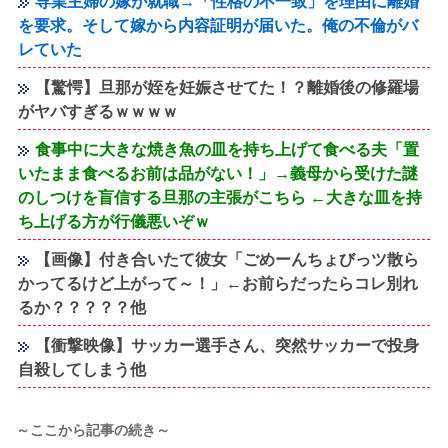
専業主婦の嫁が就職→「性格の不一致」を理由に離婚
を要求。そして嫁から内容証明が届いた。俺の不倫がバ
レていた
【驚愕】旦那が姪を妊娠させてた！？離婚後の修羅場
がヤバすぎるｗｗｗｗ
食事中に大きな焼き魚の皿を持ち上げて食べる夫「置
いたまま食べるお前は品がない！」→義母から受けた謎
のしつけを盲信する旦那の主張がこちら ←大きな皿を持
ち上げる方が行儀悪いぞｗ
【画像】付き合いたて彼女「ごめーんちょびっツ散ら
かってるけど上がって～！」←お前らだったらコレ別れ
るか？？？？？他
【衝撃映像】サッカー選手さん、突然サッカーで投身
自殺してしまう他
～ここから記事の続き～