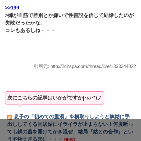
>>199
>姉が血筋で差別とか嫌いで性善説を信じて結婚したのが
失敗だったかな。
コレもあるしね・・・
引用元:
http://2chspa.com/thread/live/1333344922
次にこちらの記事はいかがですか|･ω･*)ノ
息子の「初めての重湯」を横取りしようと執拗に手
出ししてくる同居姑にイライラが止まらない！何度断っ
ても鍋の蓋を開けてかき混ぜ、結局『姑との合作』とい
う不快すぎる形に・・・
NEW!