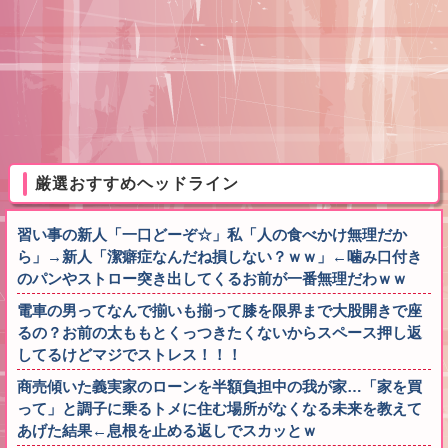
厳選おすすめヘッドライン
習い事の新人「一口どーぞ☆」私「人の食べかけ無理だか
ら」→新人「潔癖症なんだね損しない？ｗｗ」←噛み口付き
のパンやストロー突き出してくるお前が一番無理だわｗｗ
電車の男ってなんで揃いも揃って膝を限界まで大股開きで座
るの？お前の太ももとくっつきたくないからスペース押し返
してるけどマジでストレス！！！
商売傾いた義実家のローンを半額負担中の我が家…「家を買
って」と調子に乗るトメに住む場所がなくなる未来を教えて
あげた結果←息根を止める返しでスカッとｗ