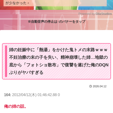
Powered by 
GliaStudios
※自動音声の停止は↑のバナーをタップ
M
u
t
e
姉の妊娠中に「熱湯」をかけた鬼トメの末路ｗｗｗ
不妊治療の末の子を失い、精神崩壊した姉…地獄の
底から「フォトショ散布」で復讐を遂げた俺のDQN
ぶりがヤバすぎる
2026.04.12
164:
2012/04/12(木) 01:46:42.88 0
俺の姉の話。