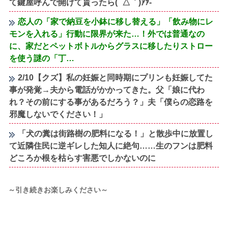
て鍵屋呼んで開けて貰ったら( ´△｀)ｱｧ-
恋人の「家で納豆を小鉢に移し替える」「飲み物にレ
モンを入れる」行動に限界が来た…！外では普通なの
に、家だとペットボトルからグラスに移したりストロー
を使う謎の「丁…
2/10【クズ】私の妊娠と同時期にプリンも妊娠してた
事が発覚→夫から電話がかかってきた。父「娘に代わ
れ？その前にする事があるだろう？」夫「僕らの恋路を
邪魔しないでください！」
「犬の糞は街路樹の肥料になる！」と散歩中に放置し
て近隣住民に逆ギレした知人に絶句……生のフンは肥料
どころか根を枯らす害悪でしかないのに
～引き続きお楽しみください～