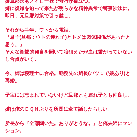
姉旦那氏もノイローゼで奇行が目立つ。
姉に復縁を迫って来たが明らかな精神異常で警察沙汰に。
即日、元旦那対策で引っ越し。
それから半年。ウトから電話。
『息子(旦那：ウトの連れ子)とトメは肉体関係があったと
思う。』
そんな衝撃的発言を聞いて狼狽えたが血は繋がっていない
し合点がいく。
今、姉は税理士に合格。勤務先の所長(バツ１で娘あり)と
再婚。
子宝には恵まれていないけど旦那とも連れ子とも仲良し。
姉は俺のＤＱＮぶりを所長に全て話したらしい。
所長から『全部聞いた。ありがとうな。』と俺夫婦にマン
ション。