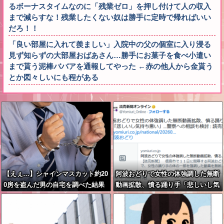
るボーナスタイムなのに「残業ゼロ」を押し付けて人の収入
まで減らすな！残業したくない奴は勝手に定時で帰ればいい
だろ！！
「良い部屋に入れて羨ましい」入院中の父の個室に入り浸る
見ず知らずの大部屋おばあさん…勝手にお菓子を食べ小遣い
まで貰う泥棒ババアを通報してやった ←赤の他人から金貰う
とか図々しいにも程がある
【えぇ…】シャインマスカット約20
阿波おどりで女性の体強調した無断
0房を盗んだ男の自宅を調べた結果
動画拡散、憤る踊り手「悲しいし気
ｗｗｗｗｗｗｗｗ
持ち悪い」…悪質なケースは警察へ
の相談検討