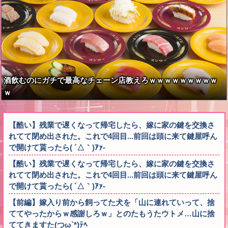
酒飲むのにガチで最高なチェーン店教えろｗｗｗｗｗｗｗｗｗ
ｗ
【酷い】残業で遅くなって帰宅したら、嫁に家の鍵を交換さ
れてて閉め出された。これで4回目...前回は頭に来て鍵屋呼ん
で開けて貰ったら( ´△｀)ｱｧ-
【酷い】残業で遅くなって帰宅したら、嫁に家の鍵を交換さ
れてて閉め出された。これで4回目...前回は頭に来て鍵屋呼ん
で開けて貰ったら( ´△｀)ｱｧ-
【前編】嫁入り前から飼ってた犬を「山に連れていって、捨
ててやったからｗ感謝しろｗ」とのたもうたウトメ…山に捨
ててきますた(つω`*)ﾃﾍ