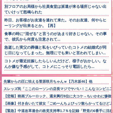
別フロアのお局様から社員食堂は派遣が来る場所じゃない出
ていけって怒鳴られた
昨日、お客様がお友達を連れて来た。そのお友達、何やらヒ
ーリングが出来るとか。【再】
食事の時に“混ぜる”と言うのがあまり好きじゃない。その事
で、彼氏から何度も注意されて...
急逝した実父の葬儀と私をいびっていたコトメの結婚式が同
じ日になってしまった。無理にでも来いと言われてしまい...
コトメが最近妊娠したらしいんだけど、様子がおかしい。な
んか嫌な予感がして、コトメにこっそり電話したら...
先輩からの圧に怯える菅原咲月ちゃんｗ【乃木坂46】他
スレッズ民「ここのローソンの店長マジでヤバい！こんなコンビニ二
【悲報】映画ブルーロック、週末興行8位に大コケ→ちいかわに惨敗
【画像】付き合いたて彼女「ごめーんちょびっツ散らかってるけど上
【緊急】中道改革連合の政党支持率1.7％を記録「野党の6番手に沈