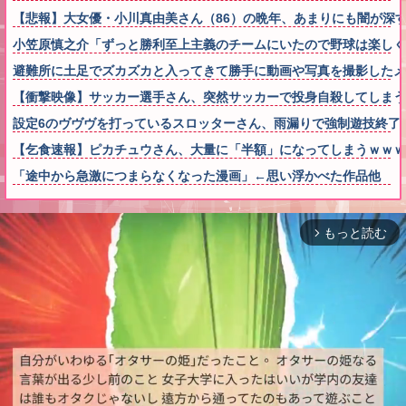
【悲報】大女優・小川真由美さん（86）の晩年、あまりにも闇が深
小笠原慎之介「ずっと勝利至上主義のチームにいたので野球は楽しく
避難所に土足でズカズカと入ってきて勝手に動画や写真を撮影した
【衝撃映像】サッカー選手さん、突然サッカーで投身自殺してしまう
設定6のヴヴヴを打っているスロッターさん、雨漏りで強制遊技終了
【乞食速報】ピカチュウさん、大量に「半額」になってしまうｗｗｗ
「途中から急激につまらなくなった漫画」←思い浮かべた作品他
もっと読む
arrow_forward_ios