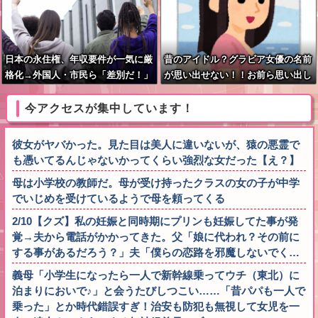
日本の永住権、年収要件が一気に厳
昔のアイドル？グラビア女優の名前
格化→外国人・市民ら「差別だ！」
が思い出せない！！お前ら思い出し
と抗議
てくれ
今アクセスが集中しています！
彼女がヤバかった。見た目は美人に違いないが、猿の悪霊で
も憑いてるんじゃないかってくらい強烈な女だった【え？】
母は小学校の教師だ。母が受け持ったクラスの女の子が中学
でいじめを受けているようで母を頼ってくる
2/10【クズ】私の妊娠と同時期にプリンも妊娠してた事が発
覚→夫から電話がかかってきた。父「娘に代われ？その前に
する事があるだろう？」夫「僕らの恋路を邪魔しないでく…
義母「小学生になったら一人で新幹線乗ってウチ（東北）に
泊まりにおいで♪」と会うたびしつこい……「昔パパも一人で
乗った」とか時代錯誤すぎ！治安も防犯も無視して女児を一