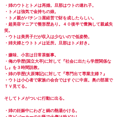
・姉のウトとトメは再婚。旦那はウトの連れ子。
・トメは強気で金持ちの娘。
・トメ親がパチンコ屋経営で財を成したらしい。
・超美容マニアで整形歴あり。４０後半で豊胸して親戚失
笑。
・ウトは美男子だが収入は少ないので低姿勢。
・姉夫婦とウトトメは近所。旦那はトメ好き。
・嫌味、小言は日常茶飯事。
・俺の学歴(国立大卒)に対して『社会に出たら学歴関係な
し』を３時間説教。
・姉の学歴(大原簿記)に対して『専門出て専業主婦？』
・ウトは小心者で家族の会合ではすぐに中座。奥の部屋で
ＴＶ見てる。
そしてトメがついに行動に出る。
・姉の妊娠中にわざと鍋の熱湯かける。
・塩ビパーカーのお蔭で火傷は殆どなし。