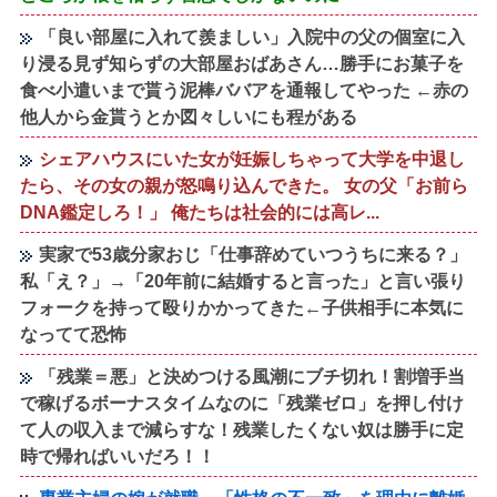
「良い部屋に入れて羨ましい」入院中の父の個室に入
り浸る見ず知らずの大部屋おばあさん…勝手にお菓子を
食べ小遣いまで貰う泥棒ババアを通報してやった ←赤の
他人から金貰うとか図々しいにも程がある
シェアハウスにいた女が妊娠しちゃって大学を中退し
たら、その女の親が怒鳴り込んできた。 女の父「お前ら
DNA鑑定しろ！」 俺たちは社会的には高レ...
実家で53歳分家おじ「仕事辞めていつうちに来る？」
私「え？」→「20年前に結婚すると言った」と言い張り
フォークを持って殴りかかってきた←子供相手に本気に
なってて恐怖
「残業＝悪」と決めつける風潮にブチ切れ！割増手当
で稼げるボーナスタイムなのに「残業ゼロ」を押し付け
て人の収入まで減らすな！残業したくない奴は勝手に定
時で帰ればいいだろ！！