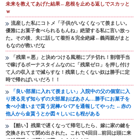
未来を教えてあげた結果←息根を止める返しでスカッと
ｗ
流産した私にコトメ「子供がいなくなって羨ましい。
優雅にお菓子食べられるもんね」絶望する私に言い放っ
た。その後、夫に話して着拒＆完全絶縁←義両親がまと
もなのが救いだな
「残業＝悪」と決めつける風潮にブチ切れ！割増手当
で稼げるボーナスタイムなのに「残業ゼロ」を押し付け
て人の収入まで減らすな！残業したくない奴は勝手に定
時で帰ればいいだろ！！
「良い部屋に入れて羨ましい」入院中の父の個室に入
り浸る見ず知らずの大部屋おばあさん…勝手にお菓子を
食べ小遣いまで貰う泥棒ババアを通報してやった ←赤の
他人から金貰うとか図々しいにも程がある
【酷い】残業で遅くなって帰宅したら、嫁に家の鍵を
交換されてて閉め出された。これで4回目...前回は頭に来