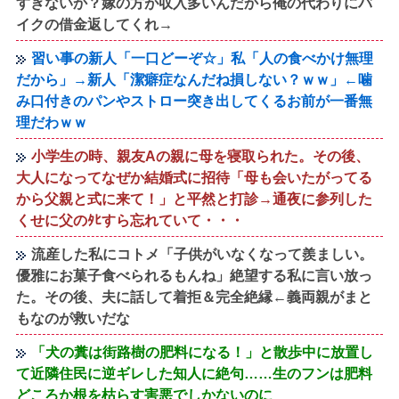
すぎないか？嫁の方が収入多いんだから俺の代わりにバ
イクの借金返してくれ→
習い事の新人「一口どーぞ☆」私「人の食べかけ無理
だから」→新人「潔癖症なんだね損しない？ｗｗ」←噛
み口付きのパンやストロー突き出してくるお前が一番無
理だわｗｗ
小学生の時、親友Aの親に母を寝取られた。その後、
大人になってなぜか結婚式に招待「母も会いたがってる
から父親と式に来て！」と平然と打診→通夜に参列した
くせに父のﾀﾋすら忘れていて・・・
流産した私にコトメ「子供がいなくなって羨ましい。
優雅にお菓子食べられるもんね」絶望する私に言い放っ
た。その後、夫に話して着拒＆完全絶縁←義両親がまと
もなのが救いだな
「犬の糞は街路樹の肥料になる！」と散歩中に放置し
て近隣住民に逆ギレした知人に絶句……生のフンは肥料
どころか根を枯らす害悪でしかないのに