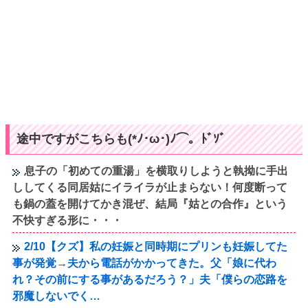
途中ですがこちらも(*ﾉ･ω･)ﾉ⌒。ﾄﾞｿﾞ
息子の「初めての重湯」を横取りしようと執拗に手出
ししてくる同居姑にイライラが止まらない！何度断って
も鍋の蓋を開けてかき混ぜ、結局『姑との合作』という
不快すぎる形に・・・
2/10【クズ】私の妊娠と同時期にプリンも妊娠してた
事が発覚→夫から電話がかかってきた。父「娘に代わ
れ？その前にする事があるだろう？」夫「僕らの恋路を
邪魔しないでく…