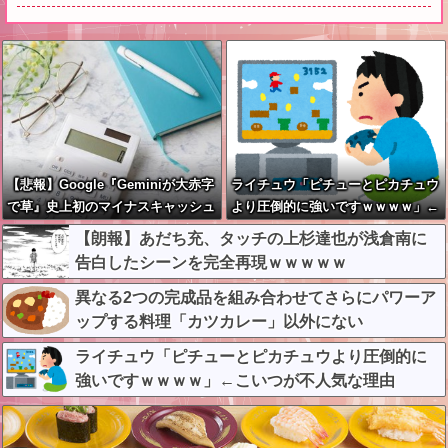
【悲報】Google『Geminiが大赤字
ライチュウ「ピチューとピカチュウ
で草』史上初のマイナスキャッシュ
より圧倒的に強いですｗｗｗｗ」←
フローに陥る
こいつが不人気な理由
【朗報】あだち充、タッチの上杉達也が浅倉南に
告白したシーンを完全再現ｗｗｗｗｗ
異なる2つの完成品を組み合わせてさらにパワーア
ップする料理「カツカレー」以外にない
ライチュウ「ピチューとピカチュウより圧倒的に
強いですｗｗｗｗ」←こいつが不人気な理由