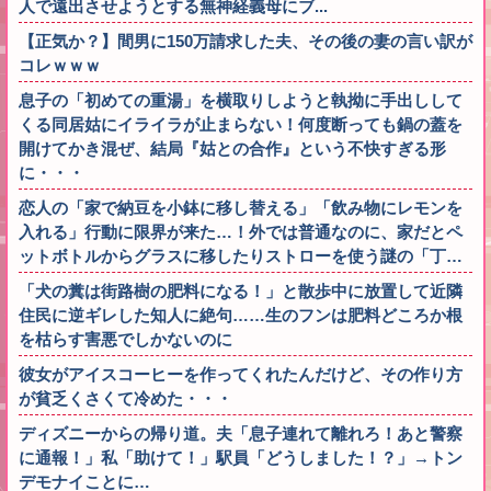
人で遠出させようとする無神経義母にブ...
【正気か？】間男に150万請求した夫、その後の妻の言い訳が
コレｗｗｗ
息子の「初めての重湯」を横取りしようと執拗に手出しして
くる同居姑にイライラが止まらない！何度断っても鍋の蓋を
開けてかき混ぜ、結局『姑との合作』という不快すぎる形
に・・・
恋人の「家で納豆を小鉢に移し替える」「飲み物にレモンを
入れる」行動に限界が来た…！外では普通なのに、家だとペ
ットボトルからグラスに移したりストローを使う謎の「丁…
「犬の糞は街路樹の肥料になる！」と散歩中に放置して近隣
住民に逆ギレした知人に絶句……生のフンは肥料どころか根
を枯らす害悪でしかないのに
彼女がアイスコーヒーを作ってくれたんだけど、その作り方
が貧乏くさくて冷めた・・・
ディズニーからの帰り道。夫「息子連れて離れろ！あと警察
に通報！」私「助けて！」駅員「どうしました！？」→トン
デモナイことに…