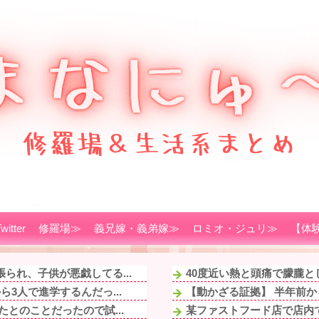
witter
修羅場≫
義兄嫁・義弟嫁≫
ロミオ・ジュリ≫
【体
られ、子供が悪戯してる...
40度近い熱と頭痛で朦朧と
3人で進学するんだっ...
【動かざる証拠】 半年前か
とのことだったので試...
某ファストフード店で店内で