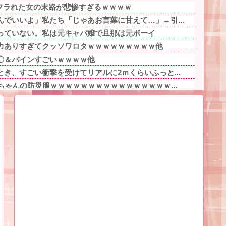
にフラれた女の末路が悲惨すぎるｗｗｗｗ
でいいよ」私たち「じゃあお言葉に甘えて…」→引...
っていない。私は元キャバ嬢で旦那は元ボーイ
力ありすぎてクッソワロタｗｗｗｗｗｗｗｗｗ他
〇＆バインすごいｗｗｗｗ他
き、すごい衝撃を受けてリアルに2ｍくらいふっと...
ちゃんの防災服ｗｗｗｗｗｗｗｗｗｗｗｗｗｗｗｗ...
が、募集内容と仕事内容が全然違った。接客と清掃...
ゃん、可愛過ぎてワイらにブッ刺さりまくりw w...
ヤバいの多すぎじゃね？？？他
事件の被害者（遺体）」と勘違いされ現場が大パニ...