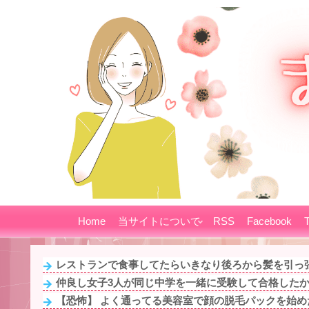
Home
当サイトについて
RSS
Facebook
T
レストランで食事してたらいきなり後ろから髪を引っ張
仲良し女子3人が同じ中学を一緒に受験して合格したから
【恐怖】 よく通ってる美容室で顔の脱毛パックを始めた