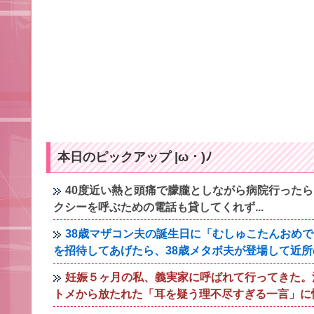
本日のピックアップ |ω・)ﾉ
40度近い熱と頭痛で朦朧としながら病院行った
クシーを呼ぶための電話も貸してくれず...
38歳マザコン夫の誕生日に「むしゅこたんおめ
を招待してあげたら、38歳メタボ夫が登場して近
妊娠５ヶ月の私、義実家に呼ばれて行ってきた。
トメから放たれた「耳を疑う理不尽すぎる一言」に