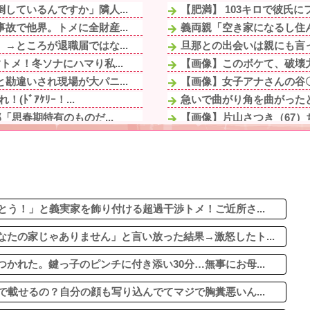
しているんですか」隣人...
【肥満】 103キロで彼氏
故で他界。トメに全財産...
義両親「空き家になるし住ん
→ところが退職届ではな...
旦那との出会いは親にも言
メ！冬ソナにハマり私...
【画像】このボケて、破壊
勘違いされ現場が大パニ...
【画像】女子アナさんの谷
ﾞｱｹﾘｰ！...
急いで曲がり角を曲がったと
「思春期特有のものだ...
【画像】片山さつき（67）
石材店事務の面接行ってきた
「…」→注意されても動...
【画像】令和最新版のあのち
や趣味に勤しんでるのを...
ジャグラーやってる奴って
がりをパン1で世話し...
血を見て失神した俺が「殺人
いきなりキレられた。こ...
とう！」と義実家を飾り付ける超過干渉トメ！ご近所さ...
たの家じゃありません」と言い放った結果→激怒したト...
かれた。鍵っ子のピンチに付き添い30分…無事にお母...
で載せるの？自分の顔も写り込んでてマジで胸糞悪いん...