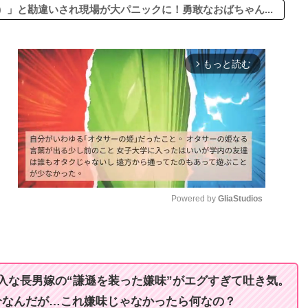
」と勘違いされ現場が大パニックに！勇敢なおばちゃん...
もっと読む
arrow_forward_ios
Powered by 
GliaStudios
M
u
t
入な長男嫁の“謙遜を装った嫌味”がエグすぎて吐き気。
e
分なんだが…これ嫌味じゃなかったら何なの？