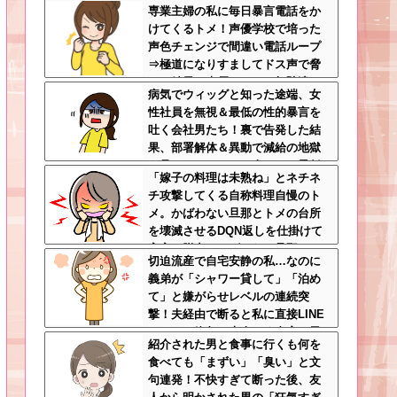
専業主婦の私に毎日暴言電話をか
か気にしてない最低旦那だった
けてくるトメ！声優学校で培った
声色チェンジで間違い電話ループ
⇒極道になりすましてドス声で脅
した結果←声優スキルの無駄遣い
病気でウィッグと知った途端、女
が最高すぎるｗｗｗ
性社員を無視＆最低の性的暴言を
吐く会社男たち！裏で告発した結
果、部署解体＆異動で減給の地獄
を見ることにｗｗ←人として最低
「嫁子の料理は未熟ね」とネチネ
限の倫理観すら欠如してる
チ攻撃してくる自称料理自慢のト
メ。かばわない旦那とトメの台所
を壊滅させるDQN返しを仕掛けて
実家に脱出←かばわない旦那も一
切迫流産で自宅安静の私…なのに
緒に痛い目見ろ
義弟が「シャワー貸して」「泊め
て」と嫌がらせレベルの連続突
撃！夫経由で断ると私に直接LINE
してきて絶句←大人しく自宅の風
紹介された男と食事に行くも何を
呂に入れよ
食べても「まずい」「臭い」と文
句連発！不快すぎて断った後、友