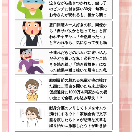
泣きながら抱きつかれた。鍵っ子
のピンチに付き添い30分…無事に
お母さんが現れるも、後から襲っ
てきた「不審者扱いの恐怖」←親
悪口回避＆一人好きの私、同僚か
切心が裏目に出るかもしれない世
ら「自サバ女かと思ってた」と言
の中怖すぎる
われモヤモヤ…「全然違った～」
と言われるも、気になって夜も眠
れない私はどこがサバサバ？←ネ
子連れだらけのホムパに迷い込ん
チネチ気にしてる時点で自サバじ
だ子ども嫌いな私！必死でたこ焼
ゃない
きを焼き続け「焼き役放免」にな
った結果⇒耐え抜いて帰宅した私
を襲った異変ｗｗｗ←ストレスで3
結婚目前の頼れる先輩が魂の抜け
7.5度の熱が出るのは凄まじい
た顔に…理由を聞いたら未上場の
仮想通貨に1000万＆両家からの祝
い金まで全額ぶち込み撃沈！？←
頼れる先輩の要素どこ行ったんだ
献身介護のフリしてトメをオムツ
よ
漬けにするウト！家族会食で文字
盤を渡したらトメが悲痛な文章を
綴り始め…激怒したウトが吐き捨
てた最悪の真実とは←世間の目し