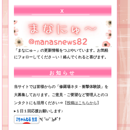
X
「まなにゅ～」の更新情報をつぶやいています。お気軽
にフォローしてくださ～い！絡んでくれると喜びます。
お知らせ
当サイトでは皆様からの「修羅場ネタ・衝撃体験談」を
大募集しております。ご意見・ご要望など管理人とのコ
ンタクトにも活用ください⇒
【
投稿はこちらから
】
▸１日１回応援お願いします♪
٩( ''ω'' )وﾎﾟﾁ