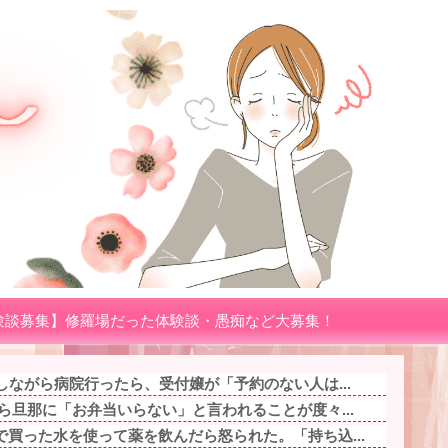
験談募集】修羅場だった体験談・愚痴など大募集！
しながら病院行ったら、受付嬢が「予約のない人は...
ら旦那に「お弁当いらない」と言われることが度々...
買った水を使って薬を飲んだら怒られた。「持ち込...