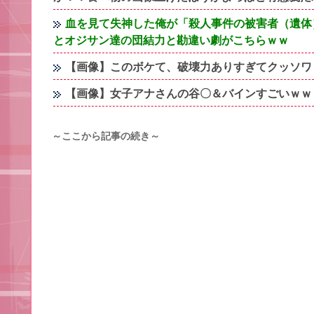
血を見て失神した俺が「殺人事件の被害者（遺体
とオジサン達の団結力と勘違い劇がこちらｗｗ
【画像】このボケて、破壊力ありすぎてクッソワ
【画像】女子アナさんの谷〇＆バインすごいｗｗ
～ここから記事の続き～