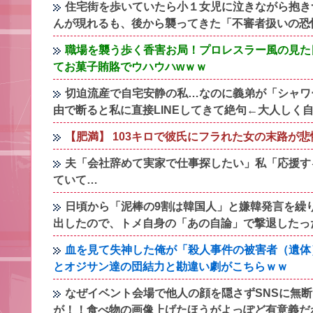
住宅街を歩いていたら小１女児に泣きながら抱き
んが現れるも、後から襲ってきた「不審者扱いの恐
職場を襲う歩く香害お局！プロレスラー風の見た
てお菓子賄賂でウハウハwｗｗ
切迫流産で自宅安静の私…なのに義弟が「シャワ
由で断ると私に直接LINEしてきて絶句←大人しく
【肥満】 103キロで彼氏にフラれた女の末路が
夫「会社辞めて実家で仕事探したい」私「応援す
ていて…
日頃から「泥棒の9割は韓国人」と嫌韓発言を繰
出したので、トメ自身の「あの自論」で撃退したっ
血を見て失神した俺が「殺人事件の被害者（遺体
とオジサン達の団結力と勘違い劇がこちらｗｗ
なぜイベント会場で他人の顔を隠さずSNSに無
が！！食べ物の画像上げたほうがよっぽど有意義だ