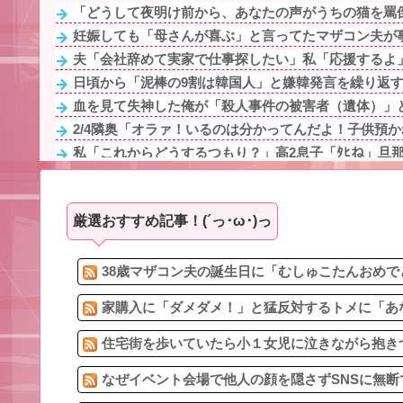
「どうして夜明け前から、あなたの声がうちの猫を罵倒
妊娠しても「母さんが喜ぶ」と言ってたマザコン夫が事
夫「会社辞めて実家で仕事探したい」私「応援するよ」
日頃から「泥棒の9割は韓国人」と嫌韓発言を繰り返すト
血を見て失神した俺が「殺人事件の被害者（遺体）」と
2/4隣奥「オラァ！いるのは分かってんだよ！子供預かれ！(ﾄ
私「これからどうするつもり？」高2息子「ﾀﾋね」旦那
母の部屋から誰かいるような音がする
新幹線で。車掌「グリーン車からご退出ください」乗客
厳選おすすめ記事！(´っ･ω･)っ
未だに夫が奨学金を背負ってるんだけど、義両親が旅行
【報告者がキチ】帰宅すると嫁が息子（5ケ月）の風呂あ
休んだ翌日、先輩パートに申し送りあるかと確認したら
38歳マザコン夫の誕生日に「むしゅこたんおめで
家購入に「ダメダメ！」と猛反対するトメに「あな
住宅街を歩いていたら小１女児に泣きながら抱きつ
なぜイベント会場で他人の顔を隠さずSNSに無断