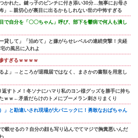
つかれた。鍵っ子のピンチに付き添い30分…無事にお母さ
怖」←親切心が裏目に出るかもしれない世の中怖すぎる
目で自分を「〇〇ちゃん」呼び、部下を鬱病で何人も潰し
ー貸して」「泊めて」と嫌がらせレベルの連続突撃！夫経
自宅の風呂に入れよ
悲惨すぎるｗｗｗｗ
るよ」→ところが退職届ではなく、まさかの書類を用意し
り返すトメ！冬ソナにハマり私のヨン様グッズを勝手に持ち
たｗｗ←矛盾だらけのトメにブーメラン刺さりまくり
）」と勘違いされ現場が大パニックに！勇敢なおばちゃん
断で載せるの？自分の顔も写り込んでてマジで胸糞悪いんだ
わ