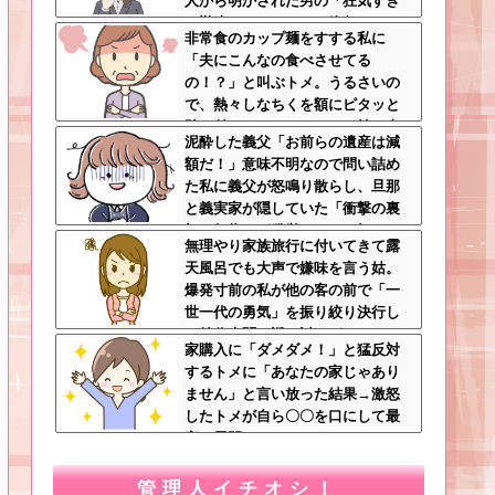
人から明かされた男の「狂気すぎ
る勘違いシナリオ」に絶句ｗｗ←
非常食のカップ麺をすする私に
手料理食べたいなら素直に言え
「夫にこんなの食べさせてる
の！？」と叫ぶトメ。うるさいの
で、熱々しなちくを額にピタッと
貼り付け、チャーシューを持ち上
泥酔した義父「お前らの遺産は減
げたらｗｗｗｗｗ
額だ！」意味不明なので問い詰め
た私に義父が怒鳴り散らし、旦那
と義実家が隠していた「衝撃の裏
切り行為」が発覚ｗｗｗ←知らん
無理やり家族旅行に付いてきて露
間に200万払われてて草
天風呂でも大声で嫌味を言う姑。
爆発寸前の私が他の客の前で「一
世一代の勇気」を振り絞り決行し
た前代未聞の返り討ちがこちら←
家購入に「ダメダメ！」と猛反対
身体を張った捨て身の反撃すぎる
するトメに「あなたの家じゃあり
ません」と言い放った結果→激怒
したトメが自ら〇〇を口にして最
高の展開へｗｗｗｗｗｗ
管理人イチオシ！