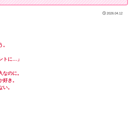
2026.04.12
う。
ントに…」
入なのに。
か好き。
ない。