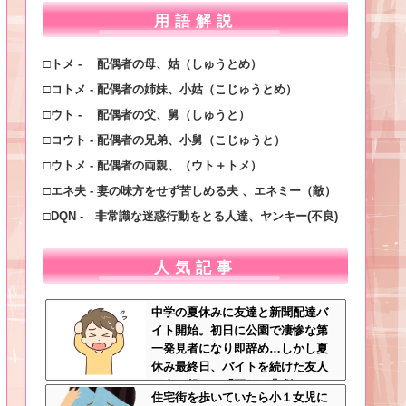
用語解説
□トメ - 配偶者の母、姑（しゅうとめ）
□コトメ - 配偶者の姉妹、小姑（こじゅうとめ）
□ウト - 配偶者の父、舅（しゅうと）
□コウト - 配偶者の兄弟、小舅（こじゅうと）
□ウトメ - 配偶者の両親、（ウト＋トメ）
□エネ夫 - 妻の味方をせず苦しめる夫 、エネミー（敵）
□DQN - 非常識な迷惑行動をとる人達、ヤンキー(不良)
人気記事
中学の夏休みに友達と新聞配達バ
イト開始。初日に公園で凄惨な第
一発見者になり即辞め…しかし夏
休み最終日、バイトを続けた友人
の身に起きた「更なる悲劇」←こ
住宅街を歩いていたら小１女児に
のバイト先、呪われすぎだろ