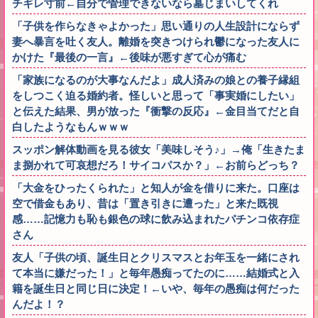
チギレ寸前←自分で管理できないなら墓じまいしてくれ
「子供を作らなきゃよかった」思い通りの人生設計にならず
妻へ暴言を吐く友人。離婚を突きつけられ鬱になった友人に
かけた『最後の一言』←後味が悪すぎて心が痛む
「家族になるのが大事なんだよ」成人済みの娘との養子縁組
をしつこく迫る婚約者。怪しいと思って「事実婚にしたい」
と伝えた結果、男が放った『衝撃の反応』←金目当てだと自
白したようなもんｗｗｗ
スッポン解体動画を見る彼女「美味しそう♪」→俺「生きたま
ま捌かれて可哀想だろ！サイコパスか？」←お前らどっち？
「大金をひったくられた」と知人が金を借りに来た。口座は
空で借金もあり、昔は「置き引きに遭った」と来た既視
感……記憶力も恥も銀色の球に飲み込まれたパチンコ依存症
さん
友人「子供の頃、誕生日とクリスマスとお年玉を一緒にされ
て本当に嫌だった！」と毎年愚痴ってたのに……結婚式と入
籍を誕生日と同じ日に決定！←いや、毎年の愚痴は何だった
んだよ！？