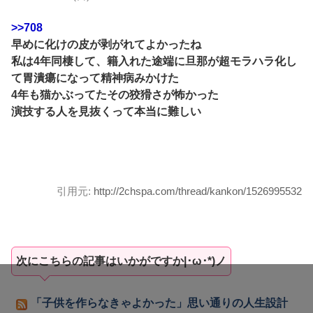
>>708
早めに化けの皮が剥がれてよかったね
私は4年同棲して、籍入れた途端に旦那が超モラハラ化し
て胃潰瘍になって精神病みかけた
4年も猫かぶってたその狡猾さが怖かった
演技する人を見抜くって本当に難しい
引用元:
http://2chspa.com/thread/kankon/1526995532
次にこちらの記事はいかがですか|･ω･*)ノ
「子供を作らなきゃよかった」思い通りの人生設計