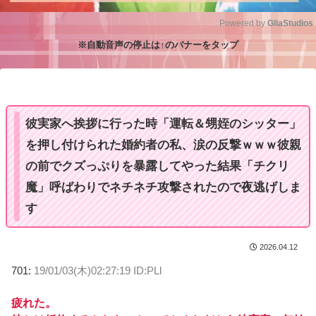
Powered by 
GliaStudios
※自動音声の停止は↑のバナーをタップ
M
u
t
e
彼実家へ挨拶に行った時「運転＆甥姪のシッター」
を押し付けられた婚約者の私、涙の反撃ｗｗｗ彼親
の前でクズっぷりを暴露してやった結果「チクリ
魔」呼ばわりでネチネチ攻撃されたので夜逃げしま
す
2026.04.12
701:
19/01/03(木)02:27:19 ID:PLl
疲れた。