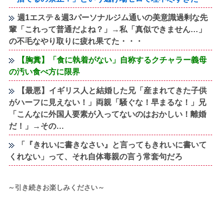
週1エステ＆週3パーソナルジム通いの美意識過剰な先
輩「これって普通だよね？」→私「真似できません…」
の不毛なやり取りに疲れ果てた・・・
【胸糞】「食に執着がない」自称するクチャラー義母
の汚い食べ方に限界
【最悪】イギリス人と結婚した兄「産まれてきた子供
がハーフに見えない！」両親「騒ぐな！早まるな！」兄
「こんなに外国人要素が入ってないのはおかしい！離婚
だ！」→その…
「『きれいに書きなさい』と言ってもきれいに書いて
くれない」って、それ自体毒親の言う常套句だろ
～引き続きお楽しみください～