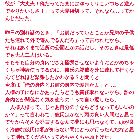
彼が「大丈夫！俺だってたまにはゆっくりこいつらと遊ん
でやりたいしさ！」って大見得切って、それなら…ってか
んじだった。
昨日の別れ話のとき、「お前だっていとことか兄弟の子供
たち連れて外で遊んでるんだろ」って言われたから、
それはあくまで近所の公園とかの話だし、そのときは最低
でも大人二人はいる。
そもそも自分の身内でさえ怪我させないようにとかめちゃ
くちゃ神経使ってるのに、彼氏の親戚を外に連れて行くな
んてどれほど緊張したかわかる？と聞くと
今度は「俺の身内とお前の身内で差別かよ」と…。
人様の子になにかあったらどうも責任取れないから、誰の
身内とか関係なく気を使うの！って言い返したら、
「人様人様って、じゃあ自分の子ならどうなってもいいの
か？」って言われて、彼氏はかなり頭の良い人間だと思っ
てたからそんな発言するなんて夢にも思わなくて、頭が良
く冷静な彼氏は私が知らない間にどっか行ったんだなと思
って別れてくださいってめちゃくちゃ頭下げた。