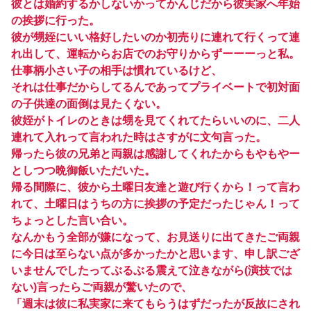
彼とは婚約するかしないかってかんじだから彼実家へ年始
の挨拶に行った。
彼が甥姪にいい格好したいのか初売りに連れて行くって連
れ出して、運転からお店でのお守りからずーーーっと私。
仕事柄小さい子の相手は慣れているけど、
それは仕事だからしてるんであってプライベートで初対面
の子供達の面倒は見たくない。
彼姪がトイレのときは甥を見てくれてたらいいのに、二人
連れて入れって言われた時はさすがに文句言った。
帰ったら彼の兄弟と両親は感謝してくれたからもやもやー
としつつ晩御飯いただいた。
帰る間際に、彼から土曜日友達と遊び行くから！って言わ
れて、土曜日はうちの方に挨拶の予定だったじゃん！って
ちょっとした言い合い。
なんかもう全部が嫌になって、お見送りに出てきたご両親
に今日は至らない点が多かったかと思います、申し訳ござ
いませんでしたってぶるぶる震えて泣きながら(演技では
ない)言ったらご両親が驚いたので、
「週末は彼に私実家に来てもらうはずだったが反故にされ