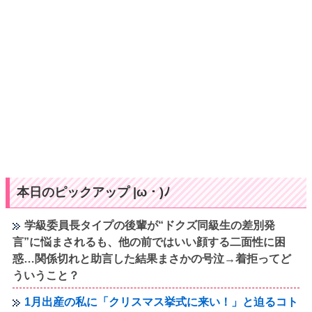
本日のピックアップ |ω・)ﾉ
学級委員長タイプの後輩が“ドクズ同級生の差別発
言”に悩まされるも、他の前ではいい顔する二面性に困
惑…関係切れと助言した結果まさかの号泣→着拒ってど
ういうこと？
1月出産の私に「クリスマス挙式に来い！」と迫るコト