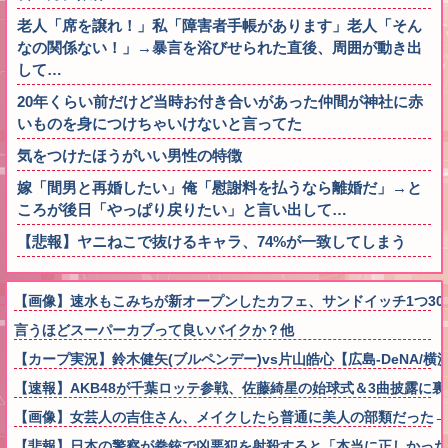
老人「席を譲れ！」私「障害者手帳があります」老人「そん
なの関係ない！」→暴言を浴びせられた直後、周囲が動き出
して…
20年くらい前だけど当時お付き合いがあった仲間が神社に赤
いものを身につけちゃいけないと言ってた
気をつけたほうがいい男性の特徴
嫁「間男と再婚したい」俺「慰謝料を払うなら離婚だ」→と
ころが後日「やっぱり戻りたい」と言い出して…
【悲報】ヤニねこで抜けるキャラ、74%が一致してしまう
【画像】速水もこみちが新オープンしたカフェ、サンドイッチ1つ3000円
言うほどスーパーカブって良いバイクか？他
【カープ実況】鈴木健矢(ブルペンデー)vs片山皓心【広島-DeNA/
【速報】AKB48が千葉ロッテ参戦、佐藤綺星の始球式＆3曲披露に
【画像】女芸人の吉住さん、メイクしたら普通に美人の部類だった→ご覧くだ
【悲報】日本の警察が拳銃で凶悪犯を射殺すると「本当に正しかった