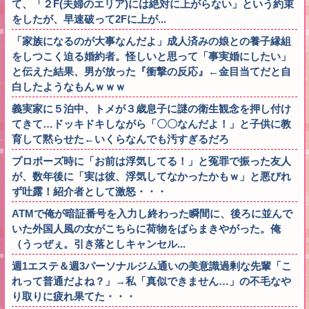
て、「２F(夫婦のエリア)には絶対に上がらない」という約束
をしたが、早速破って2Fに上が...
「家族になるのが大事なんだよ」成人済みの娘との養子縁組
をしつこく迫る婚約者。怪しいと思って「事実婚にしたい」
と伝えた結果、男が放った『衝撃の反応』←金目当てだと自
白したようなもんｗｗｗ
義実家に５泊中、トメが３歳息子に謎の衛生観念を押し付け
てきて…ドッキドキしながら「〇〇なんだよ！」と子供に教
育して黙らせた←いくらなんでも汚すぎるだろ
プロポーズ時に「お前は浮気してる！」と冤罪で振った友人
が、数年後に「実は彼、浮気してなかったかもｗ」と悪びれ
ず吐露！紹介者として激怒・・・
ATMで俺が暗証番号を入力し終わった瞬間に、後ろに並んで
いた外国人風の女がこちらに荷物をばらまきやがった。俺
（うっぜぇ。引き落としキャンセル...
週1エステ＆週3パーソナルジム通いの美意識過剰な先輩「こ
れって普通だよね？」→私「真似できません…」の不毛なや
り取りに疲れ果てた・・・