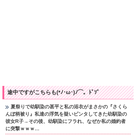
途中ですがこちらも(*ﾉ･ω･)ﾉ⌒。ﾄﾞｿﾞ
夏祭りで幼馴染の甚平と私の浴衣がまさかの『さくら
んぼ柄被り』私達の浮気を疑いビンタしてきた幼馴染の
彼女R子→その後、幼馴染にフラれ、なぜか私の婚約者
に突撃ｗｗｗ…