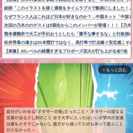
絵師「このイラストを描く過程をタイムラプスで動画にしました！」
なぜフランス人はこれほど日本が好きなのか？…中国ネット「中国と
次回の乃木ののゲストは5期生からこのメンバーが登場！！！【乃木坂
熊本避難所で大工が手伝おうとしたら「勝手な事するな」と行政側に
松井秀喜の凄さは31本塁打ではなく、高打率で打点稼ぐ安定感こそ
【画像】AIレベルの綺麗すぎるプロポーズ花火が打ち上がる㊗?他
もっと読む
arrow_forward_ios