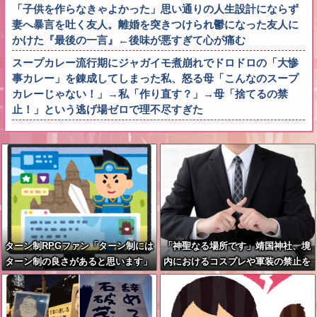
「子供を作らなきゃよかった」思い通りの人生設計にならず
妻へ暴言を吐く友人。離婚を突きつけられ鬱になった友人に
かけた『最後の一言』←後味が悪すぎて心が痛む
スープカレー流行期にジャガイモ煮崩れでドロドロの「大惨
事カレー」を錬成してしまった私、怒る母「こんなのスープ
カレーじゃない！」→私「作り直す？」→母「捨てるの禁
止！」という逃げ場ゼロで理不尽すぎた
ターン制RPGファン「ターン制には
「神聖なる場所です」靖国神社、境
ターン制の良さがあると思います」
内におけるコスプレや軍装の禁止を
発表