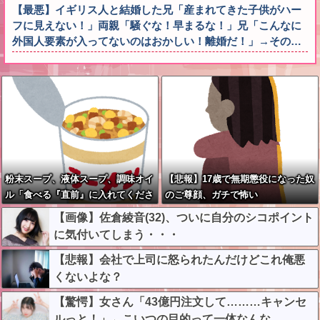
【最悪】イギリス人と結婚した兄「産まれてきた子供がハー
フに見えない！」両親「騒ぐな！早まるな！」兄「こんなに
外国人要素が入ってないのはおかしい！離婚だ！」→その…
粉末スープ、液体スープ、調味オイ
【悲報】17歳で無期懲役になった奴
ル「食べる『直前』に入れてくださ
のご尊顔、ガチで怖い
い！！」
【画像】佐倉綾音(32)、ついに自分のシコポイント
に気付いてしまう・・・
【悲報】会社で上司に怒られたんだけどこれ俺悪
くないよな？
【驚愕】女さん「43億円注文して………キャンセ
ルっと！」←こいつの目的って一体なんな