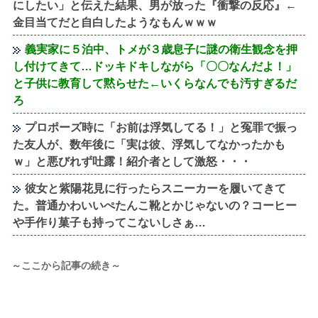
にしたい」と伝えた結果、男が放った『衝撃の反応』←
金目当てだと自白したようなもんｗｗｗ
義実家に５泊中、トメが３歳息子に謎の衛生観念を押
し付けてきて…ドッキドキしながら「〇〇なんだよ！」
と子供に教育して黙らせた←いくらなんでも汚すぎるだ
ろ
プロポーズ時に「お前は浮気してる！」と冤罪で振っ
た友人が、数年後に「実は彼、浮気してなかったかも
ｗ」と悪びれず吐露！紹介者として激怒・・・
彼女と紫陽花見に行ったらスニーカーを履いてきて
た。普通かわいいぺたんこ靴とかじゃないの？コーヒー
や手作り菓子も持ってこないしさぁ…
～ここから記事の続き～