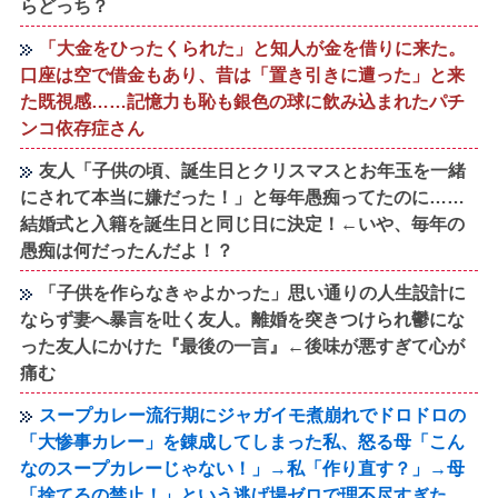
らどっち？
「大金をひったくられた」と知人が金を借りに来た。
口座は空で借金もあり、昔は「置き引きに遭った」と来
た既視感……記憶力も恥も銀色の球に飲み込まれたパチ
ンコ依存症さん
友人「子供の頃、誕生日とクリスマスとお年玉を一緒
にされて本当に嫌だった！」と毎年愚痴ってたのに……
結婚式と入籍を誕生日と同じ日に決定！←いや、毎年の
愚痴は何だったんだよ！？
「子供を作らなきゃよかった」思い通りの人生設計に
ならず妻へ暴言を吐く友人。離婚を突きつけられ鬱にな
った友人にかけた『最後の一言』←後味が悪すぎて心が
痛む
スープカレー流行期にジャガイモ煮崩れでドロドロの
「大惨事カレー」を錬成してしまった私、怒る母「こん
なのスープカレーじゃない！」→私「作り直す？」→母
「捨てるの禁止！」という逃げ場ゼロで理不尽すぎた