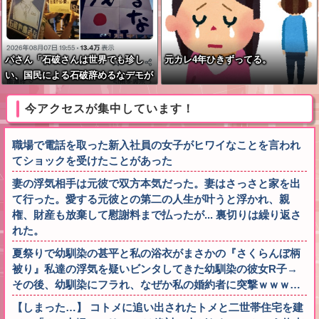
パさん「石破さんは世界でも珍し
元カレ4年ひきずってる。
い、国民による石破辞めるなデモが
自然発生した総理大臣です」
今アクセスが集中しています！
職場で電話を取った新入社員の女子がヒワイなことを言われ
てショックを受けたことがあった
妻の浮気相手は元彼で双方本気だった。妻はさっさと家を出
て行った。愛する元彼との第二の人生が叶うと浮かれ、親
権、財産も放棄して慰謝料まで払ったが... 裏切りは繰り返さ
れた。
夏祭りで幼馴染の甚平と私の浴衣がまさかの『さくらんぼ柄
被り』私達の浮気を疑いビンタしてきた幼馴染の彼女R子→
その後、幼馴染にフラれ、なぜか私の婚約者に突撃ｗｗｗ…
【しまった…】 コトメに追い出されたトメと二世帯住宅を建