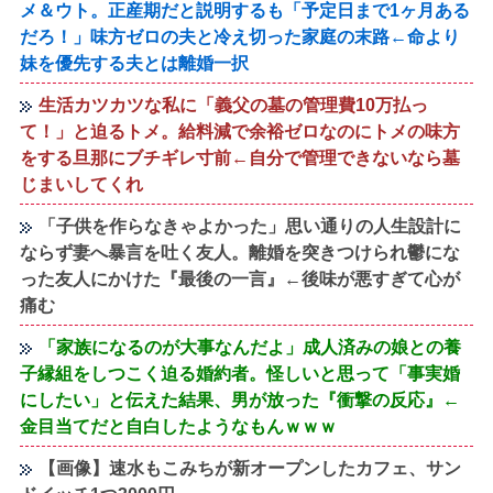
メ＆ウト。正産期だと説明するも「予定日まで1ヶ月ある
だろ！」味方ゼロの夫と冷え切った家庭の末路←命より
妹を優先する夫とは離婚一択
生活カツカツな私に「義父の墓の管理費10万払っ
て！」と迫るトメ。給料減で余裕ゼロなのにトメの味方
をする旦那にブチギレ寸前←自分で管理できないなら墓
じまいしてくれ
「子供を作らなきゃよかった」思い通りの人生設計に
ならず妻へ暴言を吐く友人。離婚を突きつけられ鬱にな
った友人にかけた『最後の一言』←後味が悪すぎて心が
痛む
「家族になるのが大事なんだよ」成人済みの娘との養
子縁組をしつこく迫る婚約者。怪しいと思って「事実婚
にしたい」と伝えた結果、男が放った『衝撃の反応』←
金目当てだと自白したようなもんｗｗｗ
【画像】速水もこみちが新オープンしたカフェ、サン