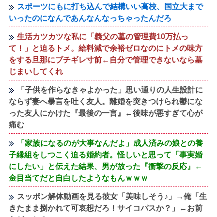
スポーツにもに打ち込んで結構いい高校、国立大まで
いったのになんであんなんなっちゃったんだろ
生活カツカツな私に「義父の墓の管理費10万払っ
て！」と迫るトメ。給料減で余裕ゼロなのにトメの味方
をする旦那にブチギレ寸前←自分で管理できないなら墓
じまいしてくれ
「子供を作らなきゃよかった」思い通りの人生設計に
ならず妻へ暴言を吐く友人。離婚を突きつけられ鬱にな
った友人にかけた『最後の一言』←後味が悪すぎて心が
痛む
「家族になるのが大事なんだよ」成人済みの娘との養
子縁組をしつこく迫る婚約者。怪しいと思って「事実婚
にしたい」と伝えた結果、男が放った『衝撃の反応』←
金目当てだと自白したようなもんｗｗｗ
スッポン解体動画を見る彼女「美味しそう♪」→俺「生
きたまま捌かれて可哀想だろ！サイコパスか？」←お前