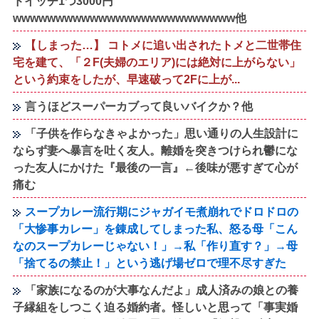
ドイッチ1つ3000円
wwwwwwwwwwwwwwwwwwwwwwwwww他
【しまった…】 コトメに追い出されたトメと二世帯住
宅を建て、「２F(夫婦のエリア)には絶対に上がらない」
という約束をしたが、早速破って2Fに上が...
言うほどスーパーカブって良いバイクか？他
「子供を作らなきゃよかった」思い通りの人生設計に
ならず妻へ暴言を吐く友人。離婚を突きつけられ鬱にな
った友人にかけた『最後の一言』←後味が悪すぎて心が
痛む
スープカレー流行期にジャガイモ煮崩れでドロドロの
「大惨事カレー」を錬成してしまった私、怒る母「こん
なのスープカレーじゃない！」→私「作り直す？」→母
「捨てるの禁止！」という逃げ場ゼロで理不尽すぎた
「家族になるのが大事なんだよ」成人済みの娘との養
子縁組をしつこく迫る婚約者。怪しいと思って「事実婚