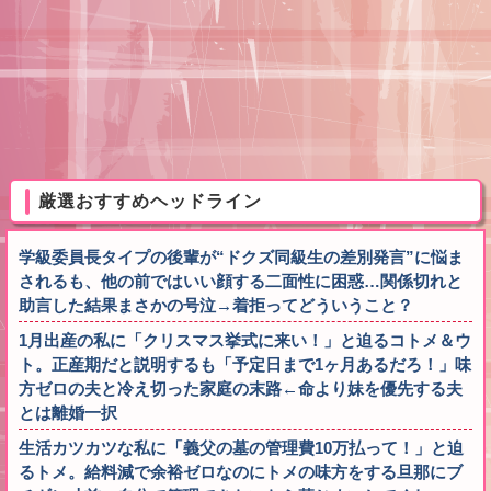
厳選おすすめヘッドライン
学級委員長タイプの後輩が“ドクズ同級生の差別発言”に悩ま
されるも、他の前ではいい顔する二面性に困惑…関係切れと
助言した結果まさかの号泣→着拒ってどういうこと？
1月出産の私に「クリスマス挙式に来い！」と迫るコトメ＆ウ
ト。正産期だと説明するも「予定日まで1ヶ月あるだろ！」味
方ゼロの夫と冷え切った家庭の末路←命より妹を優先する夫
とは離婚一択
生活カツカツな私に「義父の墓の管理費10万払って！」と迫
るトメ。給料減で余裕ゼロなのにトメの味方をする旦那にブ