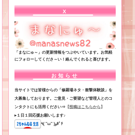
X
「まなにゅ～」の更新情報をつぶやいています。お気軽
にフォローしてくださ～い！絡んでくれると喜びます。
お知らせ
当サイトでは皆様からの「修羅場ネタ・衝撃体験談」を
大募集しております。ご意見・ご要望など管理人とのコ
ンタクトにも活用ください⇒
【
投稿はこちらから
】
▸１日１回応援お願いします♪
٩( ''ω'' )وﾎﾟﾁ