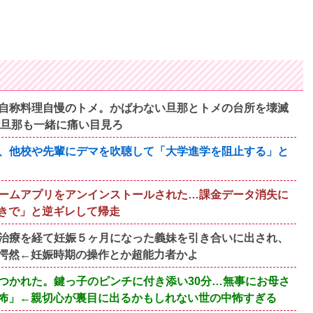
自称料理自慢のトメ。かばわない旦那とトメの台所を壊滅
い旦那も一緒に痛い目見ろ
、他校や先輩にデマを吹聴して「大学進学を阻止する」と
ームアプリをアンインストールされた…課金データ消失に
きで」と逆ギレして帰走
治療を経て妊娠５ヶ月になった義妹を引き合いに出され、
愕然←妊娠時期の操作とか超能力者かよ
つかれた。鍵っ子のピンチに付き添い30分…無事にお母さ
怖」←親切心が裏目に出るかもしれない世の中怖すぎる