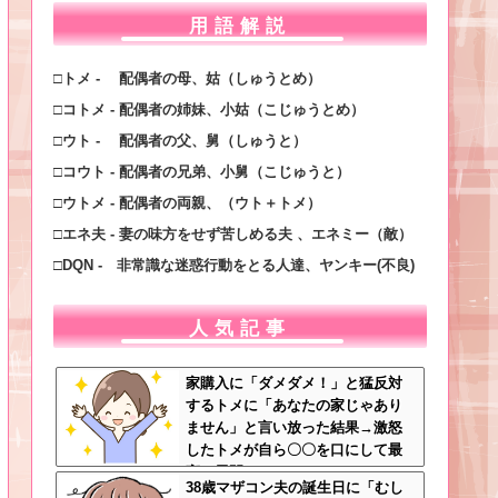
用語解説
□トメ - 配偶者の母、姑（しゅうとめ）
□コトメ - 配偶者の姉妹、小姑（こじゅうとめ）
□ウト - 配偶者の父、舅（しゅうと）
□コウト - 配偶者の兄弟、小舅（こじゅうと）
□ウトメ - 配偶者の両親、（ウト＋トメ）
□エネ夫 - 妻の味方をせず苦しめる夫 、エネミー（敵）
□DQN - 非常識な迷惑行動をとる人達、ヤンキー(不良)
人気記事
家購入に「ダメダメ！」と猛反対
するトメに「あなたの家じゃあり
ません」と言い放った結果→激怒
したトメが自ら〇〇を口にして最
高の展開へｗｗｗｗｗｗ
38歳マザコン夫の誕生日に「むし