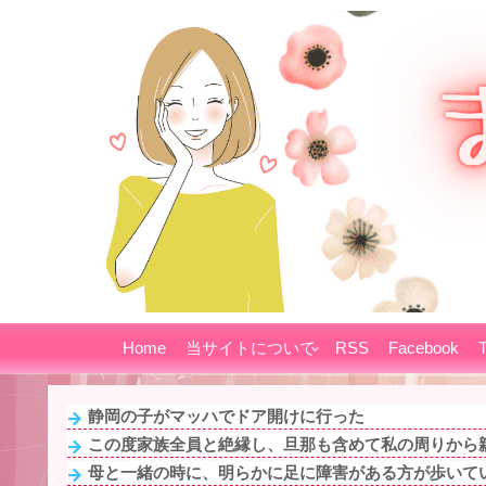
Home
当サイトについて
RSS
Facebook
T
静岡の子がマッハでドア開けに行った
この度家族全員と絶縁し、旦那も含めて私の周りから親
母と一緒の時に、明らかに足に障害がある方が歩いてい