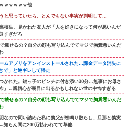
ｗｗｗｗｗｗ他
ようと思っていたら、とんでもない事実が判明して…
高校生、見かねた友人が「人を好きになって何が悪いんだ
良すぎだろ
断で載せるの？自分の顔も写り込んでてマジで胸糞悪いんだ
わ
ームアプリをアンインストールされた…課金データ消失に
きで」と逆ギレして帰走
つかれた。鍵っ子のピンチに付き添い30分…無事にお母さ
怖」←親切心が裏目に出るかもしれない世の中怖すぎる
断で載せるの？自分の顔も写り込んでてマジで胸糞悪いんだ
わ
明なので問い詰めた私に義父が怒鳴り散らし、旦那と義実
知らん間に200万払われてて草他