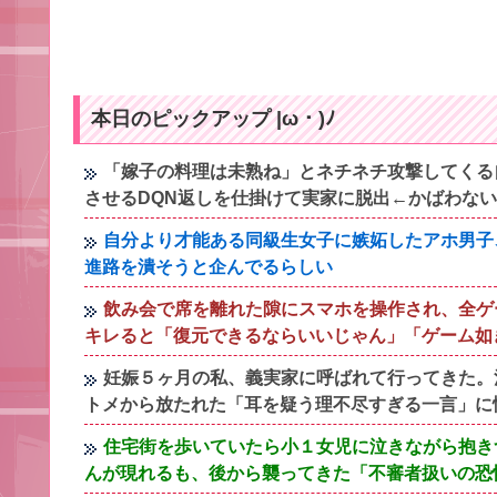
本日のピックアップ |ω・)ﾉ
「嫁子の料理は未熟ね」とネチネチ攻撃してくる
させるDQN返しを仕掛けて実家に脱出←かばわな
自分より才能ある同級生女子に嫉妬したアホ男子
進路を潰そうと企んでるらしい
飲み会で席を離れた隙にスマホを操作され、全ゲ
キレると「復元できるならいいじゃん」「ゲーム如
妊娠５ヶ月の私、義実家に呼ばれて行ってきた。
トメから放たれた「耳を疑う理不尽すぎる一言」に
住宅街を歩いていたら小１女児に泣きながら抱き
んが現れるも、後から襲ってきた「不審者扱いの恐