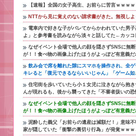
【速報】全国の女子高生、お前らに苦言ｗｗｗｗ
NTTから見に覚えのない請求書がきた。無視し
電車内で好きな子がバレてからかわれていた男子
よ」と参考書を読みながら淡々と話してた←カッコ
なぜイベント会場で他人の顔を隠さずSNSに無
が！！食べ物の画像上げたほうがよっぽど有意義だ
飲み会で席を離れた隙にスマホを操作され、全ゲ
キレると「復元できるならいいじゃん」「ゲーム如
住宅街を歩いていたら小１女児に泣きながら抱き
んが現れるも、後から襲ってきた「不審者扱いの恐
なぜイベント会場で他人の顔を隠さずSNSに無
が！！食べ物の画像上げたほうがよっぽど有意義だ
泥酔した義父「お前らの遺産は減額だ！」意味不
家が隠していた「衝撃の裏切り行為」が発覚ｗｗｗ←