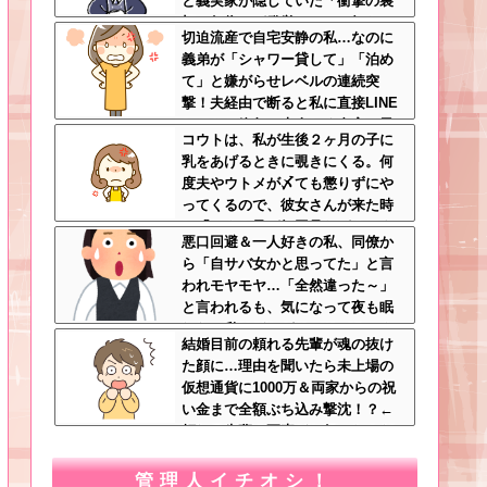
と義実家が隠していた「衝撃の裏
切り行為」が発覚ｗｗｗ←知らん
切迫流産で自宅安静の私…なのに
間に200万払われてて草
義弟が「シャワー貸して」「泊め
て」と嫌がらせレベルの連続突
撃！夫経由で断ると私に直接LINE
してきて絶句←大人しく自宅の風
コウトは、私が生後２ヶ月の子に
呂に入れよ
乳をあげるときに覗きにくる。何
度夫やウトメが〆ても懲りずにや
ってくるので、彼女さんが来た時
に「コウト君が毎回見たがるのよ
悪口回避＆一人好きの私、同僚か
～ｗ」と言うと、彼女さん鬼の形
ら「自サバ女かと思ってた」と言
相でコウトの元へｗ
われモヤモヤ…「全然違った～」
と言われるも、気になって夜も眠
れない私はどこがサバサバ？←ネ
結婚目前の頼れる先輩が魂の抜け
チネチ気にしてる時点で自サバじ
た顔に…理由を聞いたら未上場の
ゃない
仮想通貨に1000万＆両家からの祝
い金まで全額ぶち込み撃沈！？←
頼れる先輩の要素どこ行ったんだ
よ
管理人イチオシ！