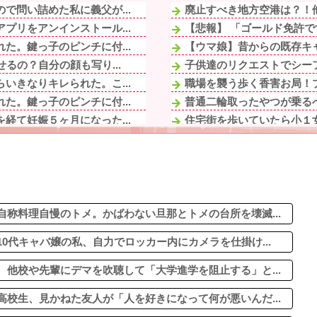
で問い詰めた私に義父が...
廃止すべき地方空港は？！
プリをアンインストール...
【悲報】 「ゴールド免許で
た。鍵っ子のピンチに付...
【ウマ娘】昔からの既存キャ
るの？自分の顔も写り...
子供達のリクエストでシーフ
いきなりキレられた。こ...
職場を襲う歩く香害お局！プ
た。鍵っ子のピンチに付...
普通二輪取ったやつが乗る
経て妊娠５ヶ月になった...
住宅街を歩いていたら小１女
るの？自分の顔も写り...
居酒屋で4名です！ってする
院。ウトメ『好き嫌いを...
【画像】タトゥーだらけの美
シップをとってくるが...
「まっちゃんぐらい稼いでた
嬢で旦那は元ボーイ
彼にプロポーズされた。嬉し
しばらくカラコンやめ...
称料理自慢のトメ。かばわない旦那とトメの台所を壊滅...
0代キャバ嬢の私、自力でロッカー内にカメラを仕掛け...
他校や先輩にデマを吹聴して「大学進学を阻止する」と...
校生、見かねた友人が「人を好きになって何が悪いんだ...