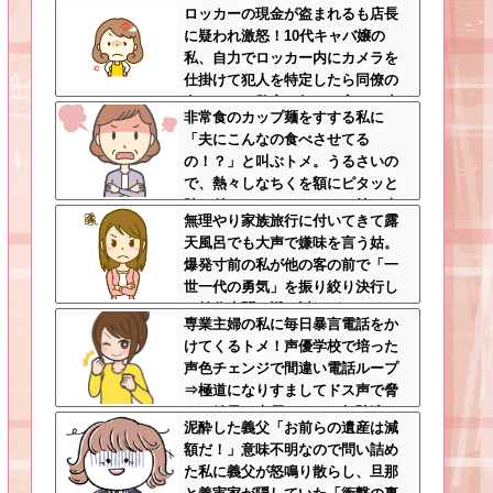
ロッカーの現金が盗まれるも店長
娠時期の操作とか超能力者かよ
に疑われ激怒！10代キャバ嬢の
私、自力でロッカー内にカメラを
仕掛けて犯人を特定したら同僚の
女だった…警察へ行くと言って止
非常食のカップ麺をすする私に
められ、加害者に泣かれながら大
「夫にこんなの食べさせてる
揉めして・・・
の！？」と叫ぶトメ。うるさいの
で、熱々しなちくを額にピタッと
貼り付け、チャーシューを持ち上
無理やり家族旅行に付いてきて露
げたらｗｗｗｗｗ
天風呂でも大声で嫌味を言う姑。
爆発寸前の私が他の客の前で「一
世一代の勇気」を振り絞り決行し
た前代未聞の返り討ちがこちら←
専業主婦の私に毎日暴言電話をか
身体を張った捨て身の反撃すぎる
けてくるトメ！声優学校で培った
声色チェンジで間違い電話ループ
⇒極道になりすましてドス声で脅
した結果←声優スキルの無駄遣い
泥酔した義父「お前らの遺産は減
が最高すぎるｗｗｗ
額だ！」意味不明なので問い詰め
た私に義父が怒鳴り散らし、旦那