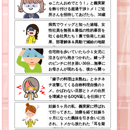
ゅこたんおめでとう！」と義実家
を飾り付ける超過干渉トメ！ご近
所さんを招待してあげたら、38歳
メタボ夫が登場して近所のおじい
病気でウィッグと知った途端、女
さんが大爆発する事態に
性社員を無視＆最低の性的暴言を
吐く会社男たち！裏で告発した結
果、部署解体＆異動で減給の地獄
を見ることにｗｗ←人として最低
住宅街を歩いていたら小１女児に
限の倫理観すら欠如してる
泣きながら抱きつかれた。鍵っ子
のピンチに付き添い30分…無事に
お母さんが現れるも、後から襲っ
てきた「不審者扱いの恐怖」←親
「嫁子の料理は未熟ね」とネチネ
切心が裏目に出るかもしれない世
チ攻撃してくる自称料理自慢のト
の中怖すぎる
メ。かばわない旦那とトメの台所
を壊滅させるDQN返しを仕掛けて
実家に脱出←かばわない旦那も一
妊娠５ヶ月の私、義実家に呼ばれ
緒に痛い目見ろ
て行ってきた。治療を経て妊娠５
ヶ月になった義妹を引き合いに出
され、トメから放たれた「耳を疑
う理不尽すぎる一言」に愕然←妊