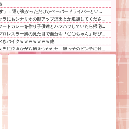
他
す」←運が良かっただけかペーパードライバーとい...
ラにもシナリオの顔アップ演出とか追加してくださ...
ードカレーを作り子供達とハフハフしていたら帰宅...
ロレスラー風の見た目で自分を「〇〇ちゃん」呼び...
べきバイクｗｗｗｗｗｗｗ他
児に泣きながら抱きつかれた。鍵っ子のピンチに付...
時、アヘ顔ダブルピースしてるみたいになるの恥ず...
人海鮮料理人、現る！！←コレはセクシー過ぎてワ...
ら最終的には許すかもｗ」って言ったら旦那が突然...
かったんだけど「もう一つ大事な話がある」と言わ...