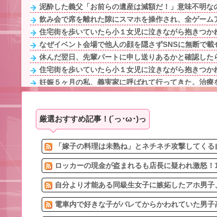
泥酔した義父「お前らの遺産は減額だ！」意味不明なの
飲み会で席を離れた隙にスマホを操作され、全ゲームア
住宅街を歩いていたら小１女児に泣きながら抱きつかれ
なぜイベント会場で他人の顔を隠さずSNSに無断で載せ
休んだ翌日、先輩パートに申し送りあるかと確認したら
住宅街を歩いていたら小１女児に泣きながら抱きつかれ
妊娠５ヶ月の私、義実家に呼ばれて行ってきた。治療を
なぜイベント会場で他人の顔を隠さずSNSに無断で載せ
ウトメに卵入りのお菓子などを食べさせられた息子が入
厳選おすすめ記事！(´っ･ω･)っ
朝6時くらいに軽く目覚めると起きて横に居た妻がスキン
旦那との出会いは親にも言っていない。私は元キャバ
16歳の娘が外見ばかり気にする。バイキン入ってるから
「嫁子の料理は未熟ね」とネチネチ攻撃してくる自
ロッカーの現金が盗まれるも店長に疑われ激怒！1
自分より才能ある同級生女子に嫉妬したアホ男子、
電車内で好きな子がバレてからかわれていた男子高