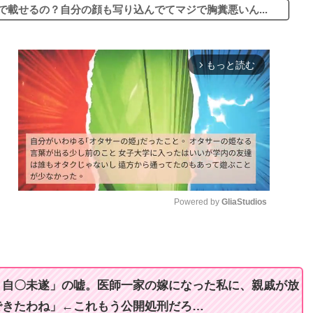
で載せるの？自分の顔も写り込んでてマジで胸糞悪いん...
もっと読む
arrow_forward_ios
Powered by 
GliaStudios
M
u
t
・自〇未遂」の嘘。医師一家の嫁になった私に、親戚が放
e
できたわね」←これもう公開処刑だろ…