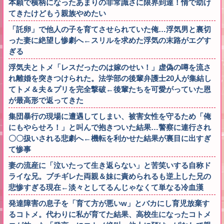
本願で横柄になったあまりの非常識さに限界到達！情で助け
てきたけどもう親族やめたい
「託卵」で他人の子を育てさせられていた俺…浮気男と裏切
った妻に絶望し惨劇へ←スリルを求めた浮気の末路がエグす
ぎる
浮気夫とトメ「レスだったのは嫁のせい！」虚偽の噂を流さ
れ離婚を突きつけられた。法学部の後輩弁護士20人が集結し
てトメ＆夫＆プリを完全撃破←後輩たちを可愛がっていた恩
が最高形で返ってきた
集団暴行の現場に遭遇してしまい、被害女性を守るため「俺
にもやらせろ！」と叫んで抱きついた結果…警察に連行され
〇〇扱いされる悲劇へ←機転を利かせた結果が裏目に出すぎ
て惨事
妻の流産に「泣いたって生き返らない」と苦笑いする自称ド
ライな兄。ブチギレた両親＆妹に責められるも逆上した兄の
悲惨すぎる現在←淡々としてるんじゃなくて単なる冷血漢
発達障害の息子を「育て方が悪いw」とバカにし育児放棄す
るコトメ。代わりに私が育てた結果、高校生になったコトメ