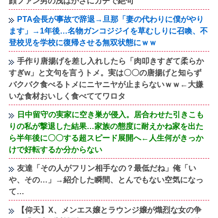
顔ファン男の浅はかさにガチで絶句
PTA会長が事故で辞退→旦那「妻の代わりに僕がやり
ます」→1年後…名物ガンコジジイを草むしりに召喚、不
登校児を学校に復帰させる無双状態にｗｗ
手作り唐揚げを差し入れしたら「肉叩きすぎて柔らか
すぎw」と文句を言うトメ。実は〇〇の唐揚げと知らず
バクバク食べるトメにニヤニヤが止まらないｗｗ←大嫌
いな食材おいしく食べててワロタ
日中留守の実家に空き巣が侵入。居合わせた引きこも
りの私が撃退した結果…家族の態度に耐えかね家を出た
ら半年後に〇〇する超スピード展開へ←人生何がきっか
けで好転するか分からない
友達「その人がフリン相手なの？最低だね」俺「い
や、その…」→紹介した瞬間、とんでもない空気になっ
て…
【仰天】X、メンエス嬢とラウンジ嬢が熾烈な女の争