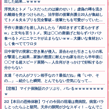
出した結果…ｗｗｗｗ
浮気夫とトメ「レスだったのは嫁のせい！」虚偽の噂を流さ
れ離婚を突きつけられた。法学部の後輩弁護士20人が集結し
てトメ＆夫＆プリを完全撃破←後輩たちを可愛がっていた…
手作り唐揚げを差し入れしたら「肉叩きすぎて柔らかすぎ
w」と文句を言うトメ。実は〇〇の唐揚げと知らずバクバク
食べるトメにニヤニヤが止まらないｗｗ←大嫌いな食材おい
しく食べててワロタ
日中留守の実家に空き巣が侵入。居合わせた引きこもりの私
が撃退した結果…家族の態度に耐えかね家を出たら半年後に
〇〇する超スピード展開へ←人生何がきっかけで好転するか
分からない
友達「その人がフリン相手なの？最低だね」俺「いや、そ
の…」→紹介した瞬間、とんでもない空気になって…
【悲報】 マイナ保険証のクソぶり、バレるｗｗｗｗｗｗｗｗ
ｗ
2/2【本日の恐怖体験】ワイの今回の現場は廃病院。病室バラ
しとったらふと疑問。天井の隙間が少なスギィ！→なんでこ