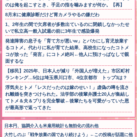
のは俺を起こすとき、手足の指を噛みますが何か。【再】
8月末に健康診断だけど胃カメラやるの嫌だわ
1、2年生の間で欠席者が多数出ているのに閉鎖しなかったせ
いで私立高一般入試週の前に3年生で感染爆発
発達障害の息子を「育て方が悪いw」とバカにし育児放棄す
るコトメ。代わりに私が育てた結果、高校生になったコトメ
コが放った「発言」にコトメ絶叫←他人に預けっぱなしで親
面するな
【移民】2025年、日本人が減り「外国人が増えた」市区町村
ランキング…5位は埼玉県川口市、4位京都市 トップ3は？
浮気夫とトメ「レスだったのは嫁のせい！」虚偽の噂を流さ
れ離婚を突きつけられた。法学部の後輩弁護士20人が集結し
てトメ＆夫＆プリを完全撃破←後輩たちを可愛がっていた恩
が最高形で返ってきた
日本円、協調介入も米雇用統計も無効化の流れ他
大竹しのぶ「戦争放棄の国であり続けよう」←この投稿が話題に他