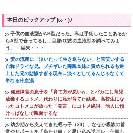
本日のピックアップ |ω・)ﾉ
子供の血液型がAB型だった。私は手術したことあるか
らA型で合ってるし…旦那(O型)の血液型を調べてみよ
う」→ 結果・・・
妻の流産に「泣いたって生き返らない」と苦笑いする
自称ドライな兄。ブチギレた両親＆妹に責められるも逆
上した兄の悲惨すぎる現在←淡々としてるんじゃなくて
単なる冷血漢
発達障害の息子を「育て方が悪いw」とバカにし育児
放棄するコトメ。代わりに私が育てた結果、高校生にな
ったコトメコが放った「発言」にコトメ絶叫←他人に預
けっぱなしで親面するな
幼少期から支えてきた甥っ子（20）、なぜか親族の善
意やサポートを「当たり前」と思い込み逆ギレ…仕事も