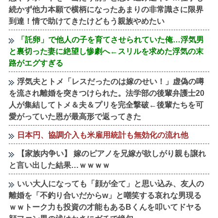
続かず他力本願で横柄になったあまりの非常識さに限界
到達！情で助けてきたけどもう親族やめたい
「託卵」で他人の子を育てさせられていた俺…浮気男
と裏切った妻に絶望し惨劇へ←スリルを求めた浮気の末
路がエグすぎる
浮気夫とトメ「レスだったのは嫁のせい！」虚偽の噂
を流され離婚を突きつけられた。法学部の後輩弁護士20
人が集結してトメ＆夫＆プリを完全撃破←後輩たちを可
愛がっていた恩が最高形で返ってきた
日本円、協調介入も米雇用統計も無効化の流れ他
【家族内争い】 嫁のピアノを兄嫁が欲しがり親も譲れ
と言い出した結果…ｗｗｗｗ
いい大人になっても「顔が全て」と思い込み、友人の
離婚を「不釣り合いだからw」と嘲笑する哀れな男現る
ｗｗトーク力も投資の才能もあるBくんを叩いてドヤる