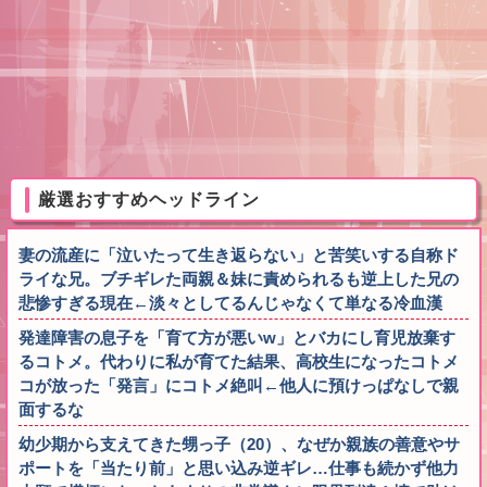
厳選おすすめヘッドライン
妻の流産に「泣いたって生き返らない」と苦笑いする自称ド
ライな兄。ブチギレた両親＆妹に責められるも逆上した兄の
悲惨すぎる現在←淡々としてるんじゃなくて単なる冷血漢
発達障害の息子を「育て方が悪いw」とバカにし育児放棄す
るコトメ。代わりに私が育てた結果、高校生になったコトメ
コが放った「発言」にコトメ絶叫←他人に預けっぱなしで親
面するな
幼少期から支えてきた甥っ子（20）、なぜか親族の善意やサ
ポートを「当たり前」と思い込み逆ギレ…仕事も続かず他力