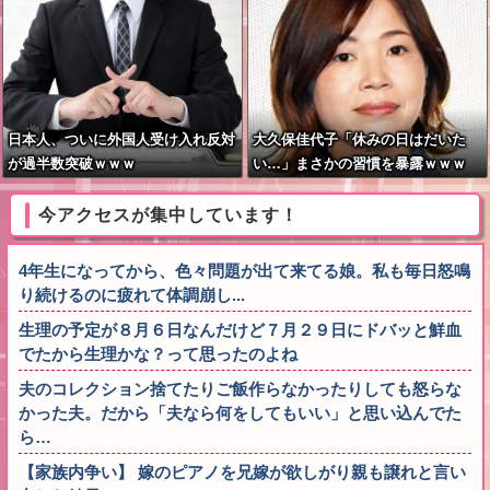
日本人、ついに外国人受け入れ反対
大久保佳代子「休みの日はだいた
が過半数突破ｗｗｗ
い…」まさかの習慣を暴露ｗｗｗ
今アクセスが集中しています！
4年生になってから、色々問題が出て来てる娘。私も毎日怒鳴
り続けるのに疲れて体調崩し...
生理の予定が８月６日なんだけど７月２９日にドバッと鮮血
でたから生理かな？って思ったのよね
夫のコレクション捨てたりご飯作らなかったりしても怒らな
かった夫。だから「夫なら何をしてもいい」と思い込んでた
ら…
【家族内争い】 嫁のピアノを兄嫁が欲しがり親も譲れと言い