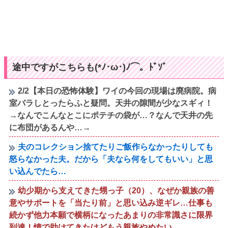
途中ですがこちらも(*ﾉ･ω･)ﾉ⌒。ﾄﾞｿﾞ
2/2【本日の恐怖体験】ワイの今回の現場は廃病院。病
室バラしとったらふと疑問。天井の隙間が少なスギィ！
→なんでこんなとこにポテチの袋が…？なんで天井の先
に布団があるんや…→
夫のコレクション捨てたりご飯作らなかったりしても
怒らなかった夫。だから「夫なら何をしてもいい」と思
い込んでたら…
幼少期から支えてきた甥っ子（20）、なぜか親族の善
意やサポートを「当たり前」と思い込み逆ギレ…仕事も
続かず他力本願で横柄になったあまりの非常識さに限界
到達！情で助けてきたけどもう親族やめたい