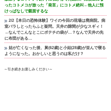
ったコトメコが放った「発言」にコトメ絶叫←他人に預
けっぱなしで親面するな
2/2【本日の恐怖体験】ワイの今回の現場は廃病院。病
室バラしとったらふと疑問。天井の隙間が少なスギィ！
→なんでこんなとこにポテチの袋が…？なんで天井の先
に布団がある…
姑が亡くなった後、舅(62歳)と小姑(28歳)が並んで寝る
ようになった。おかしいと思うのは私だけ？
～引き続きお楽しみください～