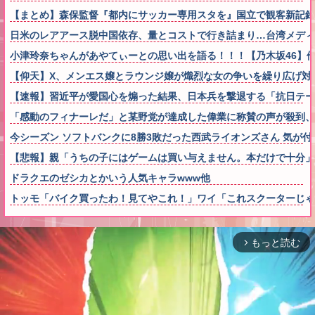
【まとめ】森保監督『都内にサッカー専用スタを』国立で観客新記
日米のレアアース脱中国依存、量とコストで行き詰まり…台湾メディ
小津玲奈ちゃんがあやてぃーとの思い出を語る！！！【乃木坂46】
【仰天】X、メンエス嬢とラウンジ嬢が熾烈な女の争いを繰り広げ対戦型にな
【速報】習近平が愛国心を煽った結果、日本兵を撃退する「抗日テーマ
「感動のフィナーレだ」と某野党が達成した偉業に称賛の声が殺到
今シーズン ソフトバンクに8勝3敗だった西武ライオンズさん 気が付
【悲報】親「うちの子にはゲームは買い与えません。本だけで十分」
ドラクエのゼシカとかいう人気キャラwww他
トッモ「バイク買ったわ！見てやこれ！」ワイ「これスクーターじゃ
もっと読む
arrow_forward_ios