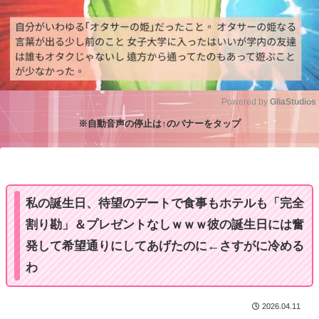
Powered by 
GliaStudios
※自動音声の停止は↑のバナーをタップ
M
u
t
e
私の誕生日、待望のデートで食事もホテルも「完全
割り勘」＆プレゼントなしｗｗｗ彼の誕生日には奮
発して希望通りにしてあげたのに←さすがに冷める
わ
2026.04.11