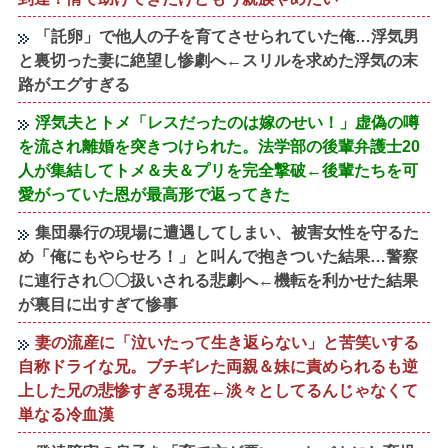
「託卵」で他人の子を育てさせられていた俺…浮気男
と裏切った妻に絶望し惨劇へ←スリルを求めた浮気の末
路がエグすぎる
浮気夫とトメ「レスだったのは嫁のせい！」虚偽の噂
を流され離婚を突きつけられた。法学部の後輩弁護士20
人が集結してトメ＆夫＆プリを完全撃破←後輩たちを可
愛がっていた恩が最高形で返ってきた
集団暴行の現場に遭遇してしまい、被害女性を守るた
め「俺にもやらせろ！」と叫んで抱きついた結果…警察
に連行され〇〇扱いされる悲劇へ←機転を利かせた結果
が裏目に出すぎて惨事
妻の流産に「泣いたって生き返らない」と苦笑いする
自称ドライな兄。ブチギレた両親＆妹に責められるも逆
上した兄の悲惨すぎる現在←淡々としてるんじゃなくて
単なる冷血漢