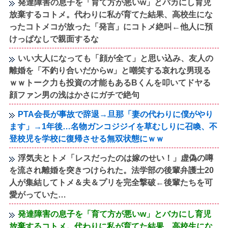
発達障害の息子を「育て方が悪いw」とバカにし育児
放棄するコトメ。代わりに私が育てた結果、高校生にな
ったコトメコが放った「発言」にコトメ絶叫←他人に預
けっぱなしで親面するな
いい大人になっても「顔が全て」と思い込み、友人の
離婚を「不釣り合いだからw」と嘲笑する哀れな男現る
ｗｗトーク力も投資の才能もあるBくんを叩いてドヤる
顔ファン男の浅はかさにガチで絶句
PTA会長が事故で辞退→旦那「妻の代わりに僕がやり
ます」→1年後…名物ガンコジジイを草むしりに召喚、不
登校児を学校に復帰させる無双状態にｗｗ
浮気夫とトメ「レスだったのは嫁のせい！」虚偽の噂
を流され離婚を突きつけられた。法学部の後輩弁護士20
人が集結してトメ＆夫＆プリを完全撃破←後輩たちを可
愛がっていた…
発達障害の息子を「育て方が悪いw」とバカにし育児
放棄するコトメ。代わりに私が育てた結果、高校生にな