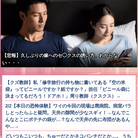
【悲報】久しぶりの嫁へのセ◯クスの誘い方、わからな
い・・・
【クズ教師】私「修学旅行の持ち物に書いてある『空の米
袋』ってビニールですか？紙ですか？」担任「ビニール袋に
決まってるだろう！ドアホ！」周り教師（クスクス）→
2/2【本日の恐怖体験】ワイの今回の現場は廃病院。病室バラ
しとったらふと疑問。天井の隙間が少なスギィ！→なんでこ
んなとこにポテチの袋が…？なんで天井の先に布団があるん
や…→
どいつもこいつも、ちゅーだとかネコパンチだとか…。 うち