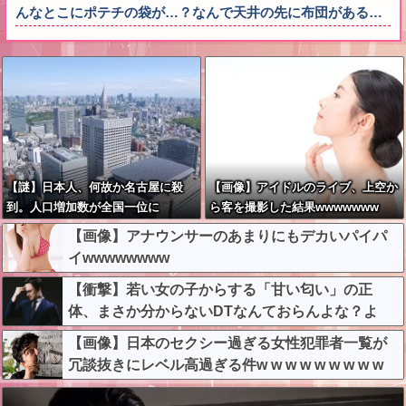
んなとこにポテチの袋が…？なんで天井の先に布団がある…
【謎】日本人、何故か名古屋に殺
【画像】アイドルのライブ、上空か
到。人口増加数が全国一位に
ら客を撮影した結果wwwwwww
【画像】アナウンサーのあまりにもデカいパイパ
イwwwwwwww
【衝撃】若い女の子からする「甘い匂い」の正
体、まさか分からないDTなんておらんよな？よ
な？w w w w w w w w w w w
【画像】日本のセクシー過ぎる女性犯罪者一覧が
冗談抜きにレベル高過ぎる件w w w w w w w w w