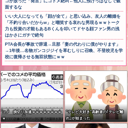
コが放った「発言」にコトメ絶叫←他人に預けっぱなしで親
面するな
いい大人になっても「顔が全て」と思い込み、友人の離婚を
「不釣り合いだからw」と嘲笑する哀れな男現るｗｗトーク
力も投資の才能もあるBくんを叩いてドヤる顔ファン男の浅
はかさにガチで絶句
PTA会長が事故で辞退→旦那「妻の代わりに僕がやります」
→1年後…名物ガンコジジイを草むしりに召喚、不登校児を学
校に復帰させる無双状態にｗｗ
コメ 損切り加速ｗｗｗｗｗｗｗｗ
"テレビ大好き"高齢者の｢テレビ離
ｗ
れ｣が始まった