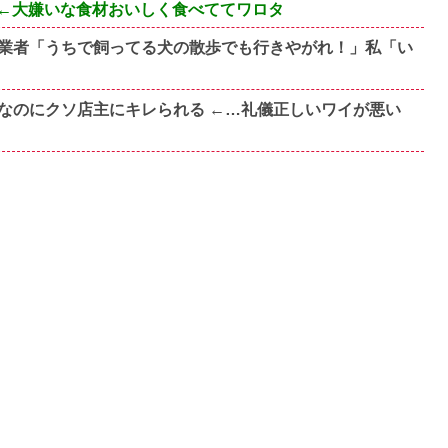
←大嫌いな食材おいしく食べててワロタ
業者「うちで飼ってる犬の散歩でも行きやがれ！」私「い
なのにクソ店主にキレられる ←…礼儀正しいワイが悪い