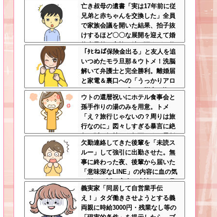
亡き叔母の遺書「実は17年前に従
間に200万払われてて草
兄弟と赤ちゃんを交換した」全員
で家族会議を開いた結果、拍子抜
けするほど〇〇な展開を迎えて婚
約者呆然←家族の絆が深すぎて修
「ﾀﾋねば保険金出る」と友人を追
羅場にならんかった
いつめたモラ旦那＆ウトメ！洗脳
解いて弁護士と完全勝利。離婚届
と家電＆裏口への「うっかりアロ
ンアルファ」を残して脱出←悔し
ウトの還暦祝いにホテル食事会と
泣きしながらやることがエグくて
孫手作りの湯のみを用意。トメ
草
「え？旅行じゃないの？周りは旅
行なのに」図々しすぎる暴言に絶
句←孫の気持ちを無下にする最低
欠勤連絡してきた後輩を「未読ス
ババア
ルー」して強引に出勤させた。無
事に終わった夜、後輩から届いた
「意味深なLINE」の内容に血の気
が引いた話←完全に未読スルー見
義実家「同居して自営業手伝
抜かれてて草
え！」タダ働きさせようとする義
両親に時給3000円・残業なし等の