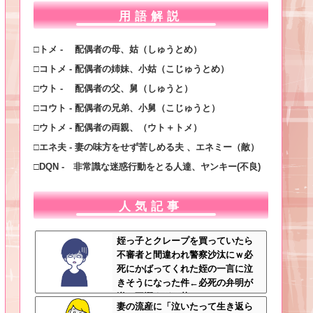
用語解説
□トメ - 配偶者の母、姑（しゅうとめ）
□コトメ - 配偶者の姉妹、小姑（こじゅうとめ）
□ウト - 配偶者の父、舅（しゅうと）
□コウト - 配偶者の兄弟、小舅（こじゅうと）
□ウトメ - 配偶者の両親、（ウト＋トメ）
□エネ夫 - 妻の味方をせず苦しめる夫 、エネミー（敵）
□DQN - 非常識な迷惑行動をとる人達、ヤンキー(不良)
人気記事
姪っ子とクレープを買っていたら
不審者と間違われ警察沙汰にｗ必
死にかばってくれた姪の一言に泣
きそうになった件←必死の弁明が
逆に不憫すぎて草
妻の流産に「泣いたって生き返ら