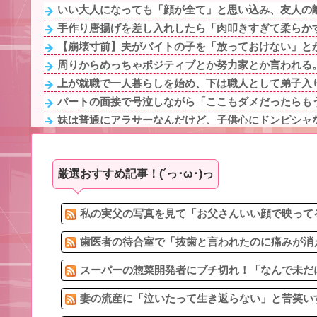
いい大人になっても「顔が全て」と思い込み、友人の離
手作り唐揚げを差し入れしたら「肉叩きすぎて柔らかすぎ
【崩壊寸前】夫がバイトの子を「放っておけない」とか
周りからめっちゃポジティブとか努力家とか言われる。
上が就職で一人暮らしを始め、下は職人として弟子入り
パートの面接で号泣しながら「ここもダメだったらもう
妹は普通にアラサーなんだけど、子供心にドンピシャな
発達障害の息子を「育て方が悪いw」とバカにし育児放棄
「お前は自分に甘い」と家族に責められ育った私…３０
厳選おすすめ記事！(´っ･ω･)っ
バスから降りようとお金を入れたら、いきなり私の手を
予約していた美容室が臨時休業。連絡くれてもいいの
アタシ何歳に見える？って誘い受け風の事言うゴミっ
私の実父の写真を見て「お父さんいい顔で映ってる
歯医者の待合室で「抜歯と言われたのに痛みが消えた
スーパーの惣菜開発者にブチ切れ！「なんで未だに
妻の流産に「泣いたって生き返らない」と苦笑いす