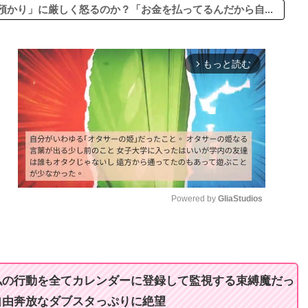
かり」に厳しく怒るのか？「お金を払ってるんだから自...
もっと読む
arrow_forward_ios
Powered by 
GliaStudios
M
u
t
私の行動を全てカレンダーに登録して監視する束縛魔だっ
e
自由奔放なダブスタっぷりに絶望