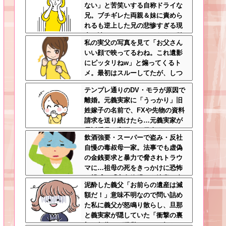
ない」と苦笑いする自称ドライな
兄。ブチギレた両親＆妹に責めら
れるも逆上した兄の悲惨すぎる現
在←淡々としてるんじゃなくて単
私の実父の写真を見て「お父さん
なる冷血漢
いい顔で映ってるわね。これ遺影
にピッタリねw」と煽ってくるト
メ。最初はスルーしてたが、しつ
こいのでスマホのカメラをトメに
テンプレ通りのDV・モラが原因で
向けて同じ手で反撃したったｗｗ
離婚。元義実家に「うっかり」旧
ｗ
姓嫁子の名前で、FXや先物の資料
請求を送り続けたら…元義実家が
電話番号を変更し、借金まみれに
飲酒強要・スーパーで盗み・反社
なっていた話ｗｗｗｗｗ
自慢の毒叔母一家。法事でも虚偽
の金銭要求と暴力で脅されトラウ
マに…祖母の死をきっかけに恐怖
の親戚と「永久絶縁」を決意←自
泥酔した義父「お前らの遺産は減
分の身の安全を最優先にして大正
額だ！」意味不明なので問い詰め
解
た私に義父が怒鳴り散らし、旦那
と義実家が隠していた「衝撃の裏
切り行為」が発覚ｗｗｗ←知らん