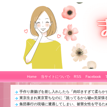
Home
当サイトについて
RSS
Facebook
T
手作り唐揚げを差し入れしたら「肉叩きすぎて柔らかすぎ
東京生まれ東京育ちなのに「訛ってるから嘘w見栄張るな
集団暴行の現場に遭遇してしまい、被害女性を守るため