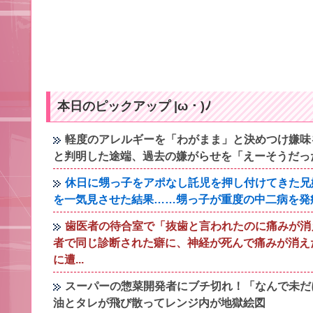
本日のピックアップ |ω・)ﾉ
軽度のアレルギーを「わがまま」と決めつけ嫌味
と判明した途端、過去の嫌がらせを「えーそうだっ
休日に甥っ子をアポなし託児を押し付けてきた兄
を一気見させた結果……甥っ子が重度の中二病を発
歯医者の待合室で「抜歯と言われたのに痛みが消
者で同じ診断された癖に、神経が死んで痛みが消え
に遭...
スーパーの惣菜開発者にブチ切れ！「なんで未だ
油とタレが飛び散ってレンジ内が地獄絵図