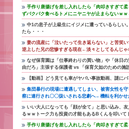
手作り唐揚げを差し入れしたら「肉叩きすぎて柔
ずバクバク食べるトメにニヤニヤが止まらないｗｗ
中1の息子が上級生にイジメに遭っているらしい
たら・・・
妻の流産に「泣いたって生き返らない」と苦笑い
逆上した兄の悲惨すぎる現在←淡々としてるんじゃ
なぜ保育園は「仕事終わりの買い物」や「休日の
由だろ」主張する保護者 vs 「保育欠如のための施
【動画】どう見ても車がヤバい事故動画、謎にバ
集団暴行の現場に遭遇してしまい、被害女性を守
察に連行され〇〇扱いされる悲劇へ←機転を利かせ
いい大人になっても「顔が全て」と思い込み、友
るｗｗトーク力も投資の才能もあるBくんを叩いて
手作り唐揚げを差し入れしたら「肉叩きすぎて柔