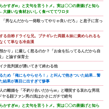
らかすぎw」と文句を言うトメ。実は〇〇の唐揚げと知ら
←大嫌いな食材おいしく食べててワロタ
。「男なんだから一発殴ってやりゃ良いだろ」と息子に言っ
する自称ドライな兄。ブチギレた両親＆妹に責められるも
なくて単なる冷血漢
預かり」に厳しく怒るのか？「お金を払ってるんだから自
設」と諭す保育士
イク批判派が湧いてきて終わる他
るため「俺にもやらせろ！」と叫んで抱きついた結果…警
た結果が裏目に出すぎて惨事
人の離婚を「不釣り合いだからw」と嘲笑する哀れな男現
ドヤる顔ファン男の浅はかさにガチで絶句
らかすぎw」と文句を言うトメ。実は〇〇の唐揚げと知ら