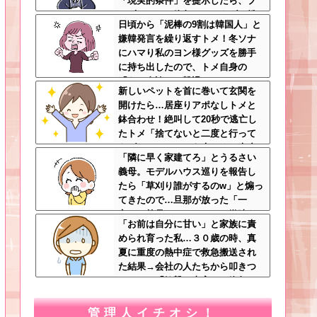
「現実的条件」を提示したら、ブ
チギレられて絶句ｗｗ←タダで働
日頃から「泥棒の9割は韓国人」と
く嫁がいるわけないだろ
嫌韓発言を繰り返すトメ！冬ソナ
にハマり私のヨン様グッズを勝手
に持ち出したので、トメ自身の
「あの自論」で撃退したったｗｗ
新しいペットを首に巻いて玄関を
←矛盾だらけのトメにブーメラン
開けたら…居座りアポなしトメと
刺さりまくり
鉢合わせ！絶叫して20秒で逃亡し
たトメ「捨てないと二度と行って
あげない！」←もう来なくて大丈
「隣に早く家建てろ」とうるさい
夫ですｗ
義母。モデルハウス巡りを報告し
たら「草刈り誰がするのw」と煽っ
てきたので…旦那が放った「一
言」に義母オロオロｗｗ←嫌味を
「お前は自分に甘い」と家族に責
逆手にとった神対応すぎる
められ育った私…３０歳の時、真
夏に重度の熱中症で救急搬送され
た結果→会社の人たちから叩きつ
けられた「衝撃の事実」に絶句
管理人イチオシ！