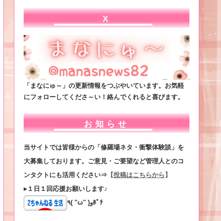
X
「まなにゅ～」の更新情報をつぶやいています。お気軽
にフォローしてくださ～い！絡んでくれると喜びます。
お知らせ
当サイトでは皆様からの「修羅場ネタ・衝撃体験談」を
大募集しております。ご意見・ご要望など管理人とのコ
ンタクトにも活用ください⇒
【
投稿はこちらから
】
▸１日１回応援お願いします♪
٩( ''ω'' )وﾎﾟﾁ