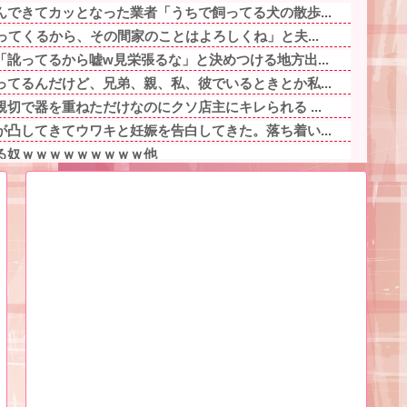
できてカッとなった業者「うちで飼ってる犬の散歩...
ってくるから、その間家のことはよろしくね」と夫...
訛ってるから嘘w見栄張るな」と決めつける地方出...
てるんだけど、兄弟、親、私、彼でいるときとか私...
切で器を重ねただけなのにクソ店主にキレられる ...
凸してきてウワキと妊娠を告白してきた。落ち着い...
る奴ｗｗｗｗｗｗｗｗｗ他
wwwwwwwwwwwwww他
てはどうかと言われてかなり悩んでいる
げ出来ませんか」ワイ「ほ～い購入ｗ」他
皆無なため 我が家の歴代ご主人様達は…【再】