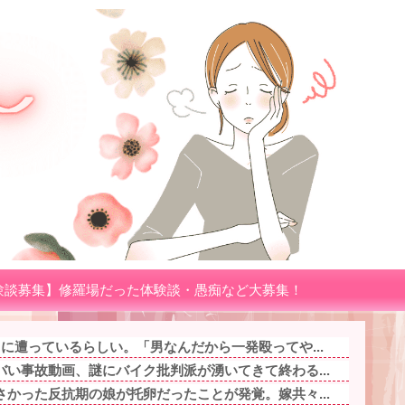
験談募集】修羅場だった体験談・愚痴など大募集！
に遭っているらしい。「男なんだから一発殴ってや...
い事故動画、謎にバイク批判派が湧いてきて終わる...
かった反抗期の娘が托卵だったことが発覚。嫁共々...