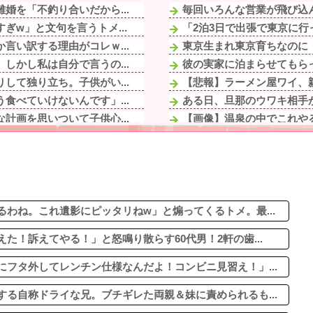
婚を「不釣り合いだから...
毎回いろんな営業が飛び込ん
w」と文句を言うトメ...
「2泊3日で出張で東京に行
言い訳する理由がコレｗ...
東京生まれ東京育ちなのに「
しかし私は自分で言うの...
彼の実家に泊まらせてもらっ
して独り立ち。子供がい...
【悲報】ラーメン屋ワイ、親
食べていけないんです」...
ある日、旦那のウワキ相手が
計画を思いついて子供心...
【画像】温泉の中でこれや
するコトメ。代わりに...
(画像)45歳のビキニ水着姿w
歳の時、真夏に重度の熱...
義実家に里帰り世話になっ
握って一緒に降りようと...
フリマ民「あと500円値下
に
下僕にネーミングセンスが
てまだ生存してるよね〜
わね。これ遺影にピッタリねw」と煽ってくるトメ。最...
！訴えてやる！」と怒鳴り散らす60代男！2軒の歯...
フタ外してレンチン仕様なんだよ！コンビニ見習え！」...
る自称ドライな兄。ブチギレた両親＆妹に責められるも...