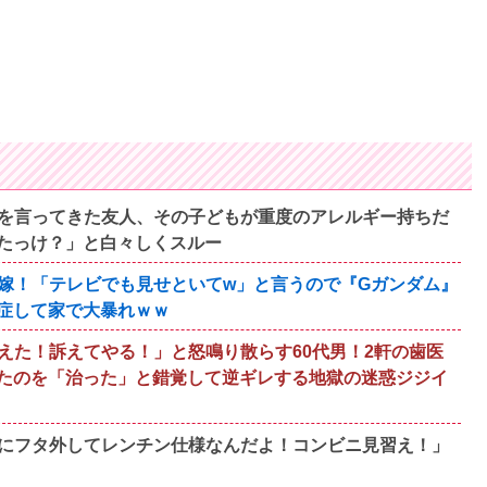
を言ってきた友人、その子どもが重度のアレルギー持ちだ
たっけ？」と白々しくスルー
嫁！「テレビでも見せといてw」と言うので『Gガンダム』
症して家で大暴れｗｗ
えた！訴えてやる！」と怒鳴り散らす60代男！2軒の歯医
たのを「治った」と錯覚して逆ギレする地獄の迷惑ジジイ
にフタ外してレンチン仕様なんだよ！コンビニ見習え！」