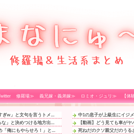
witter
修羅場≫
義兄嫁・義弟嫁≫
ロミオ・ジュリ≫
【体
w」と文句を言うトメ...
中1の息子が上級生にイジメ
」と決めつける地方出...
【動画】どう見ても車がヤバ
「俺にもやらせろ！」と...
死ねだのクソ親父だのうるさ