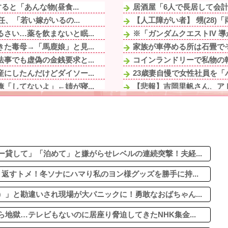
と「あんな物(昼食...
居酒屋「6人で長居して会計4
、「若い嫁がいるの...
【人工障がい者】 甥(28)
さい…薬を飲まないと眠...
※「ガンダムクエストIV 
た毒母→「馬鹿娘」と見...
家族が車停める所は石畳でそ
事でも虚偽の金銭要求と...
コインランドリーで私物の乾
にしたんだけどダイソー...
23歳妻自慢で女性社員を「
「してないよ」←姉が寝...
【悲報】吉岡里帆さん、アド
返していた。その結果...
【爆笑動画】ママさん「新し
コンがセール中...
吉野家のステーキ定食1500
考えて〜」と何度も言っ...
旅行先で綺麗なガラス工房の
の一方で、近所の婦人...
旦那のとこのパート事務員(
た毒母→「馬鹿娘」と見...
貸して」「泊めて」と嫌がらせレベルの連続突撃！夫経...
返すトメ！冬ソナにハマり私のヨン様グッズを勝手に持...
」と勘違いされ現場が大パニックに！勇敢なおばちゃん...
地獄…テレビもないのに居座り脅迫してきたNHK集金...