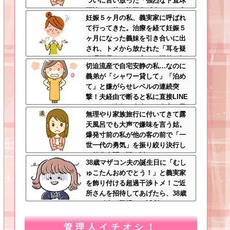
ついに言い放った「強烈なド直球
正論」に義一族阿鼻叫喚ｗｗ←怠
妊娠５ヶ月の私、義実家に呼ばれ
け者どもに正論のナイフをグサリ
て行ってきた。治療を経て妊娠５
ヶ月になった義妹を引き合いに出
され、トメから放たれた「耳を疑
う理不尽すぎる一言」に愕然←妊
切迫流産で自宅安静の私…なのに
娠時期の操作とか超能力者かよ
義弟が「シャワー貸して」「泊め
て」と嫌がらせレベルの連続突
撃！夫経由で断ると私に直接LINE
してきて絶句←大人しく自宅の風
無理やり家族旅行に付いてきて露
呂に入れよ
天風呂でも大声で嫌味を言う姑。
爆発寸前の私が他の客の前で「一
世一代の勇気」を振り絞り決行し
た前代未聞の返り討ちがこちら←
38歳マザコン夫の誕生日に「むし
身体を張った捨て身の反撃すぎる
ゅこたんおめでとう！」と義実家
を飾り付ける超過干渉トメ！ご近
所さんを招待してあげたら、38歳
メタボ夫が登場して近所のおじい
さんが大爆発する事態に
管理人イチオシ！