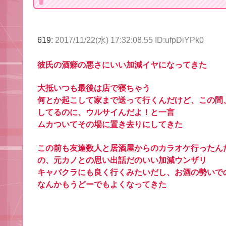
619:
2017/11/22(水) 17:32:08.55 ID:ufpDiYPk0
彼氏の酒癖の悪さにいい加減イヤになってきた
大抵いつも最後は店で寝ちゃう
何とか起こして家まで送って行くんだけど、この間
してるのに、ウルサイんだよ！と一言
ムカついてその場に置き去りにしてきた
この前も友達数人と居酒屋からのカラオケ行ったん
の、元カノとの思い出話だのいい加減ウンザリ
キャバクラにも良く行くみたいだし、お酒の勢いで
なんかもうどーでもよくなってきた