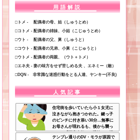
用語解説
□トメ - 配偶者の母、姑（しゅうとめ）
□コトメ - 配偶者の姉妹、小姑（こじゅうとめ）
□ウト - 配偶者の父、舅（しゅうと）
□コウト - 配偶者の兄弟、小舅（こじゅうと）
□ウトメ - 配偶者の両親、（ウト＋トメ）
□エネ夫 - 妻の味方をせず苦しめる夫 、エネミー（敵）
□DQN - 非常識な迷惑行動をとる人達、ヤンキー(不良)
人気記事
住宅街を歩いていたら小１女児に
泣きながら抱きつかれた。鍵っ子
のピンチに付き添い30分…無事に
お母さんが現れるも、後から襲っ
てきた「不審者扱いの恐怖」←親
テンプレ通りのDV・モラが原因で
切心が裏目に出るかもしれない世