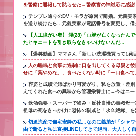
を警察に通報して黙らせた←警察官の神対応に感謝
テンプレ通りのDV・モラが原因で離婚。元義実
を送り続けたら…元義実家が電話番号を変更し、借
【人工障がい者】 甥(28)「両親が亡くなった
たヒキニートを引き取らなきゃいけないんだ...
【爆笑動画】ママさん「新しい洗濯機買って1発目に回した
人の睡眠と食事に過剰に口を出してくる母親と彼
せに「薬やめな」、食べたくない時に「一口食べて
容姿と成績で姉ばかり可愛がり、私を放置・差別
えてくれた食への興味から管理栄養士に→今はニー
飲酒強要・スーパーで盗み・反社自慢の毒叔母一
祖母の死をきっかけに恐怖の親戚と「永久絶縁」を
切迫流産で自宅安静の私…なのに義弟が「シャワ
由で断ると私に直接LINEしてきて絶句←大人しく