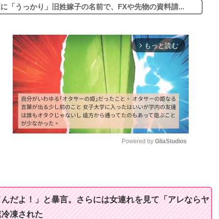
に「うっかり」旧姓嫁子の名前で、FXや先物の資料請...
もっと読む
arrow_forward_ios
Powered by 
GliaStudios
M
u
t
イんだよ！」と暴言。さらには女連れを見て「アレならヤ
e
速冷凍された