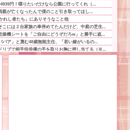
939円！喋りたいだけなら公園に行ってくれ（...
「両親が亡くなったんで僕のこと引き取ってほし...
導かれし者たち」にありそうなこと他
こには２台家族の車停めてたんだけど、中庭の芝生...
燥機シートを「ご自由にどうぞだろw」と勝手に盗...
ババア」と蔑む48歳無能主任、「若い嫁がいるの...
リブで相手役俳優の手を取りお胸に押し当てる（※...
い洗濯機買って1発目に回したらコレw」←こwれ...
円他
灰皿を愛煙家の父のお土産にしたんだけどダイソー...
美人)に呼び止められた。すると「あんな物(昼食...