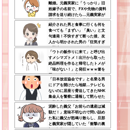
離婚。元義実家に「うっかり」旧
の中怖すぎる
姓嫁子の名前で、FXや先物の資料
請求を送り続けたら…元義実家が
電話番号を変更し、借金まみれに
紹介された男と食事に行くも何を
なっていた話ｗｗｗｗｗ
食べても「まずい」「臭い」と文
句連発！不快すぎて断った後、友
人から明かされた男の「狂気すぎ
る勘違いシナリオ」に絶句ｗｗ←
「ウトの飯作りに来て」と呼び出
手料理食べたいなら素直に言え
すメシマズトメ！出汁から取った
絶品料理を作ると帰宅したトメが
「味がない！」と発狂ｗｗｗ箸を
置いた良ウトが言い放った言葉と
「日本放送協会です」と名乗る男
は←良ウトさんの神対応にスカッ
にドアを開けたら地獄…テレビも
とする
ないのに居座り脅迫してきたNHK
集金人を警察に通報して黙らせた
←警察官の神対応に感謝しかない
泥酔した義父「お前らの遺産は減
額だ！」意味不明なので問い詰め
た私に義父が怒鳴り散らし、旦那
と義実家が隠していた「衝撃の裏
切り行為」が発覚ｗｗｗ←知らん