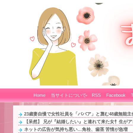
Home
当サイトについて
RSS
Facebook
T
23歳妻自慢で女性社員を「ババア」と蔑む48歳無能主任
【呆然】 兄が『結婚したい』と連れて来た女忄生がアレ
ネットの広告が気持ち悪い…角栓、歯茎 苦情が急増