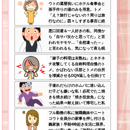
ウトの還暦祝いにホテル食事会と
間に200万払われてて草
孫手作りの湯のみを用意。トメ
「え？旅行じゃないの？周りは旅
行なのに」図々しすぎる暴言に絶
句←孫の気持ちを無下にする最低
悪口回避＆一人好きの私、同僚か
ババア
ら「自サバ女かと思ってた」と言
われモヤモヤ…「全然違った～」
と言われるも、気になって夜も眠
れない私はどこがサバサバ？←ネ
「嫁子の料理は未熟ね」とネチネ
チネチ気にしてる時点で自サバじ
チ攻撃してくる自称料理自慢のト
ゃない
メ。かばわない旦那とトメの台所
を壊滅させるDQN返しを仕掛けて
実家に脱出←かばわない旦那も一
子連れだらけのホムパに迷い込ん
緒に痛い目見ろ
だ子ども嫌いな私！必死でたこ焼
きを焼き続け「焼き役放免」にな
った結果⇒耐え抜いて帰宅した私
を襲った異変ｗｗｗ←ストレスで3
フル勤務の私に無職義妹やニート
7.5度の熱が出るのは凄まじい
コウト全員分の家事を押し付ける
義家族！早朝4時起き生活に限界。