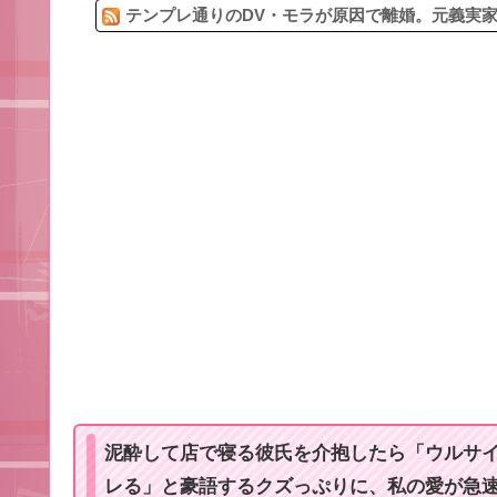
テンプレ通りのDV・モラが原因で離婚。元義実家
泥酔して店で寝る彼氏を介抱したら「ウルサ
レる」と豪語するクズっぷりに、私の愛が急