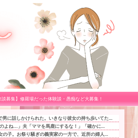
験談募集】修羅場だった体験談・愚痴など大募集！
男に話しかけられた。いきなり彼女の持ち歩いてた...
るのよね…」夫「ママを馬鹿にするな！」「確かに...
女の子。お祭り騒ぎの義実家の一方で、近所の婦人...