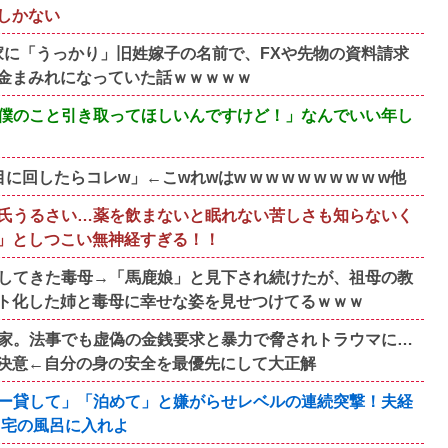
しかない
家に「うっかり」旧姓嫁子の名前で、FXや先物の資料請求
金まみれになっていた話ｗｗｗｗｗ
んで僕のこと引き取ってほしいんですけど！」なんでいい年し
らコレw」←こwれwはw w w w w w w w w w他
氏うるさい…薬を飲まないと眠れない苦しさも知らないく
」としつこい無神経すぎる！！
してきた毒母→「馬鹿娘」と見下され続けたが、祖母の教
ト化した姉と毒母に幸せな姿を見せつけてるｗｗｗ
家。法事でも虚偽の金銭要求と暴力で脅されトラウマに…
決意←自分の身の安全を最優先にして大正解
ー貸して」「泊めて」と嫌がらせレベルの連続突撃！夫経
自宅の風呂に入れよ