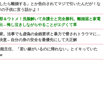
したら離婚する」とか告白されてマジで引いたんだが！な
年の子供に言う話かよ！
旦那＆ウトメ！洗脳解いて弁護士と完全勝利。離婚届と家電
出←悔し泣きしながらやることがエグくて草
家。法事でも虚偽の金銭要求と暴力で脅されトラウマに…
決意←自分の身の安全を最優先にして大正解
歳無能主任、「若い嫁がいるのに帰れない」とイキっていた
ｗ