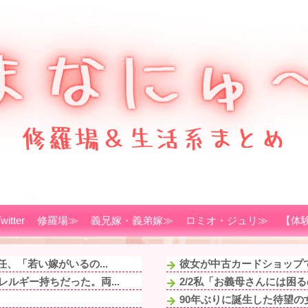
witter
修羅場≫
義兄嫁・義弟嫁≫
ロミオ・ジュリ≫
【体
、「若い嫁がいるの...
彼女が中古カードショップで
ルギー持ちだった。両...
2/2私「お義母さんには困
90年ぶりに誕生した待望の