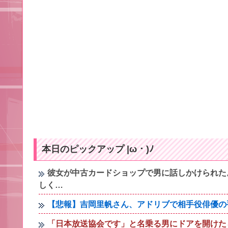
本日のピックアップ |ω・)ﾉ
彼女が中古カードショップで男に話しかけられた
しく…
【悲報】吉岡里帆さん、アドリブで相手役俳優の
「日本放送協会です」と名乗る男にドアを開けた