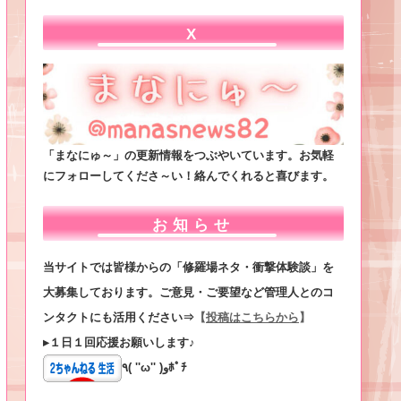
X
「まなにゅ～」の更新情報をつぶやいています。お気軽
にフォローしてくださ～い！絡んでくれると喜びます。
お知らせ
当サイトでは皆様からの「修羅場ネタ・衝撃体験談」を
大募集しております。ご意見・ご要望など管理人とのコ
ンタクトにも活用ください⇒
【
投稿はこちらから
】
▸１日１回応援お願いします♪
٩( ''ω'' )وﾎﾟﾁ