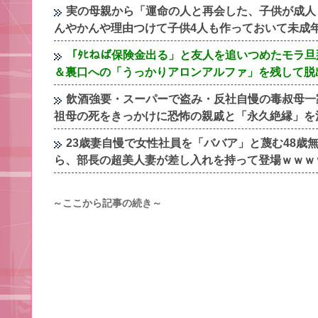
実の母親から「運命の人と再会した、子供が成人
んやかんや理由つけて子供4人も作っておいて未成
「ﾀﾋねば保険金出る」と友人を追いつめたモラ
＆裏口への「うっかりアロンアルファ」を残して脱
飲酒強要・スーパーで盗み・反社自慢の毒叔母一
祖母の死をきっかけに恐怖の親戚と「永久絶縁」を
23歳妻自慢で女性社員を「ババア」と蔑む48
ら、部長の超美人妻が差し入れを持って登場ｗｗｗ
～ここから記事の続き～