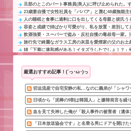
旦那のとこのパート事務員(美人)に呼び止められた。する
23歳妻自慢で女性社員を「ババア」と蔑む48歳無能主任
人の睡眠と食事に過剰に口を出してくる母親と彼氏うる
容姿と成績で姉ばかり可愛がり、私を放置・差別してき
飲酒強要・スーパーで盗み・反社自慢の毒叔母一家。法
旅行先で綺麗なガラス工房の灰皿を愛煙家の父のお土産
姉「下着に違和感がある！イタズラしたでしょ！？」俺
16歳から結婚するまで、既婚男性をからかうことを繰り
【セール】Dell、HP、NEC、ASUSなどのノートパソ
厳選おすすめ記事！(´っ･ω･)っ
先生から電話があったんだけど、「〜とか〜」「〜とか
90年ぶりに誕生した待望の女の子。お祭り騒ぎの義実家
容姿と成績で姉ばかり可愛がり、私を放置・差別してき
切迫流産で自宅安静の私…なのに義弟が「シャワー
日頃から「泥棒の9割は韓国人」と嫌韓発言を繰り
血を見て失神した俺が「殺人事件の被害者（遺体）
「日本放送協会です」と名乗る男にドアを開けたら